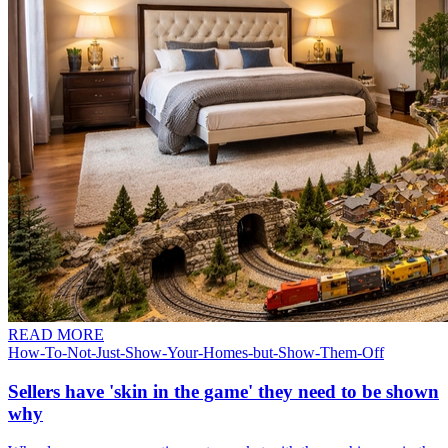
READ MORE
How-To-Not-Just-Show-Your-Homes-but-Show-Them-Off​​​​‌ ‍ ​‍​‍‌‍ ‌ ​‍‌‍‍‌‌‍‌ ‌‍‍‌‌‍ ‍​‍​‍​ ‍‍​‍​‍‌ ​ ‌‍​‌‌‍ ‍‌‍‍‌‌ ‌​‌ ‍‌​‍ ‍‌‍‍‌‌‍ ​‍​‍​‍ ​​‍​‍‌‍‍​‌ ​‍‌‍‌‌‌‍‌‍​‍​‍​ ‍‍​‍​‍​‍ ‌‍​‌‌‍‌​‌‍ ‌‌‍‍‌‌‍ ‍​‍ ‌‍‍‌‌‍ ‍‌ ‌​‌‍‌‌‌‍ ‍‌ ‌​​‍ ‌‍‌‌‌‍‌​‌‍‍‌‌ ‌​​‍ ‌‍ ‌‌‍ ‌‍‌​‌‍‌‌​ ‌‌ ​​‌ ​‍‌‍‌‌‌ ​ ‌‍‌‌‌‍ ‍‌ ‌​‌‍​‌‌ ‌​‌‍‍‌‌‍ ‌‍ ‍​ ‍ ‌‍‍‌‌‍‌​​ ‌​ ​ ‌‍‌‌‌‍‌‌​ ​‌‌‍​ ​ ‍​​ ‍‌​ ​‍​‍ ‌‌‍‌‍‌‍‌​​ ‍​​ ‌‌​‍ ‌​ ‌​‌‍‌​​ ‌​​ ‍‌​‍ ‌‌‍​‍‌‍‌​​ ​‍​ ​‌​‍ ‌‌‍​ ​ ​‌‌‍‌‌​ ‌‌​ ​​‌‍‌​​ ​‍‌‍‌‌‌‍‌‍​ ‌‍​ ​​‌‍‌‍​ ‍ ‌ ‌​‌ ‍‌‌ ​​‌‍‌‌​ ‌‌ ​​‌‍ ‌ ​ ‌ ‌​‌​​ ‌‍​‌‌ ‌​‌‍‌‌‌‍‌ ‌‍ ‌ ​‍‌ ‍‌​ ‍ ‌ ​​‌‍​‌‌ ‌​‌‍‍​​ ‌‌ ‌​‌‍‍‌‌ ‌​‌‍ ​‌‍‌‌​ ‌‍​‍‌‍​‌‌ ​ ‌‍‌‌‌‌‌‌‌ ​‍‌‍ ​​ ‌​‍‌‌​ ​‍‌​‌‍‌‍​‌‌‍‌​‌‍ ‌‌‍‍‌‌‍ ‍​‍‌‍‌‍‍‌‌‍‌​​ ‌​ ​ ‌‍‌‌‌‍‌‌​ ​‌‌‍​ ​ ‍​​ ‍‌​ ​‍​‍ ‌‌‍‌‍‌‍‌​​ ‍​​ ‌‌​‍ ‌​ ‌​‌‍‌​​ ‌​​ ‍‌​‍ ‌‌‍​‍‌‍‌​​ ​‍​ ​‌​‍ ‌‌‍​ ​ ​‌‌‍‌‌​ ‌‌​ ​​‌‍‌​​ ​‍‌‍‌‌‌‍‌‍​ ‌‍​ ​​‌‍‌‍​‍‌‍‌ ‌​‌ ‍‌‌ ​​‌‍‌‌​ ‌‌ ​​‌‍ ‌ ​ ‌ ‌​‌​​ ‌‍​‌‌ ‌​‌‍‌‌‌‍‌ ‌‍ ‌ ​‍‌ ‍‌​‍‌‍‌ ​​‌‍​‌‌ ‌​‌‍‍​​ ‌‌ ‌​‌‍‍‌‌ ‌​‌‍ ​‌‍‌‌​‍‌‍‌ ​​‌‍‌‌‌ ​‍‌ ​ ‌ ​​‌‍‌‌‌‍​ ‌ ‌​‌‍‍‌‌ ‌‍‌‍‌‌​ ‌‌ ​​‌ ‌‌‌‍​‍‌‍ ​‌‍‍‌‌ ​ ‌‍‍​‌‍‌‌‌‍‌​​‍​‍‌ ‌
Sellers have 'skin in the game' they need to be shown
why​​​​‌ ‍ ​‍​‍‌‍ ‌ ​‍‌‍‍‌‌‍‌ ‌‍‍‌‌‍ ‍​‍​‍​ ‍‍​‍​‍‌ ​ ‌‍​‌‌‍ ‍‌‍‍‌‌ ‌​‌ ‍‌​‍ ‍‌‍‍‌‌‍ ​‍​‍​‍ ​​‍​‍‌‍‍​‌ ​‍‌‍‌‌‌‍‌‍​‍​‍​ ‍‍​‍​‍​‍ ‌‍​‌‌‍‌​‌‍ ‌‌‍‍‌‌‍ ‍​‍ ‌‍‍‌‌‍ ‍‌ ‌​‌‍‌‌‌‍ ‍‌ ‌​​‍ ‌‍‌‌‌‍‌​‌‍‍‌‌ ‌​​‍ ‌‍ ‌‌‍ ‌‍‌​‌‍‌‌​ ‌‌ ​​‌ ​‍‌‍‌‌‌ ​ ‌‍‌‌‌‍ ‍‌ ‌​‌‍​‌‌ ‌​‌‍‍‌‌‍ ‌‍ ‍​ ‍ ‌‍‍‌‌‍‌​​ ‌‌‍‌‌​ ‍‌​ ‌ ‌‍​‌‌‍‌‌​ ‌​​ ‌ ​ ‍​​‍ ‌​ ‌‌​ ​‌​ ‍‌​ ‌ ​‍ ‌​ ‌​‌‍‌‌‌‍‌‍‌‍‌​​‍ ‌‌‍​‍‌‍​‍‌‍​‍‌‍‌‍​‍ ‌​ ​‍‌‍​ ‌‍​ ​ ‍‌​ ​‍‌‍‌‍​ ​‌‌‍​‍​ ​​​ ‌‍​ ‍‌​ ‌​​ ‍ ‌ ‌​‌ ‍‌‌ ​​‌‍‌‌​ ‌‌ ​​‌‍ ‌ ​ ‌ ‌​​ ‍ ‌ ​​‌‍​‌‌ ‌​‌‍‍​​ ‌‌ ‌​‌‍‍‌‌ ‌​‌‍ ​‌‍‌‌​ ‌‍​‍‌‍​‌‌ ​ ‌‍‌‌‌‌‌‌‌ ​‍‌‍ ​​ ‌​‍‌‌​ ​‍‌​‌‍‌‍​‌‌‍‌​‌‍ ‌‌‍‍‌‌‍ ‍​‍‌‍‌‍‍‌‌‍‌​​ ‌‌‍‌‌​ ‍‌​ ‌ ‌‍​‌‌‍‌‌​ ‌​​ ‌ ​ ‍​​‍ ‌​ ‌‌​ ​‌​ ‍‌​ ‌ ​‍ ‌​ ‌​‌‍‌‌‌‍‌‍‌‍‌​​‍ ‌‌‍​‍‌‍​‍‌‍​‍‌‍‌‍​‍ ‌​ ​‍‌‍​ ‌‍​ ​ ‍‌​ ​‍‌‍‌‍​ ​‌‌‍​‍​ ​​​ ‌‍​ ‍‌​ ‌​​‍‌‍‌ ‌​‌ ‍‌‌ ​​‌‍‌‌​ ‌‌ ​​‌‍ ‌ ​ ‌ ‌​​‍‌‍‌ ​​‌‍​‌‌ ‌​‌‍‍​​ ‌‌ ‌​‌‍‍‌‌ ‌​‌‍ ​‌‍‌‌​‍‌‍‌ ​​‌‍‌‌‌ ​‍‌ ​ ‌ ​​‌‍‌‌‌‍​ ‌ ‌​‌‍‍‌‌ ‌‍‌‍‌‌​ ‌‌ ​​‌ ‌‌‌‍​‍‌‍ ​‌‍‍‌‌ ​ ‌‍‍​‌‍‌‌‌‍‌​​‍​‍‌ ‌