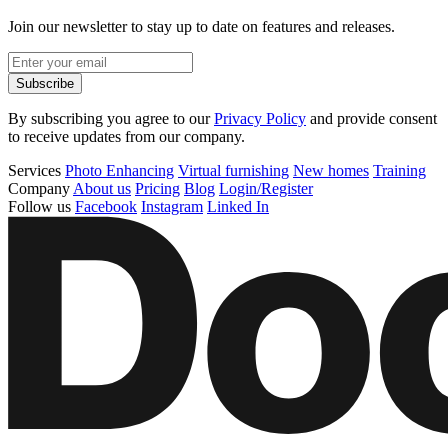
Join our newsletter to stay up to date on features and releases.
Subscribe
By subscribing you agree to our
Privacy Policy
and provide consent
to receive updates from our company.
Services
Photo Enhancing
Virtual furnishing
New homes
Training
Company
About us
Pricing
Blog
Login/Register
Follow us
Facebook
Instagram
Linked In