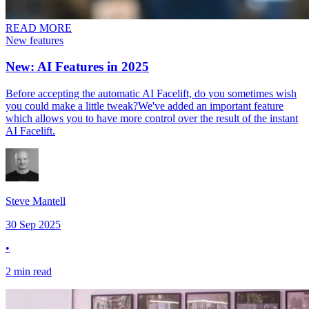
READ MORE
New features​​​​‌ ‍ ​‍​‍‌‍ ‌ ​‍‌‍‍‌‌‍‌ ‌‍‍‌‌‍ ‍​‍​‍​ ‍‍​‍​‍‌ ​ ‌‍​‌‌‍ ‍‌‍‍‌‌ ‌​‌ ‍‌​‍ ‍‌‍‍‌‌‍ ​‍​‍​‍ ​​‍​‍‌‍‍​‌ ​‍‌‍‌‌‌‍‌‍​‍​‍​ ‍‍​‍​‍​‍ ‌‍​‌‌‍‌​‌‍ ‌‌‍‍‌‌‍ ‍​‍ ‌‍‍‌‌‍ ‍‌ ‌​‌‍‌‌‌‍ ‍‌ ‌​​‍ ‌‍‌‌‌‍‌​‌‍‍‌‌ ‌​​‍ ‌‍ ‌‌‍ ‌‍‌​‌‍‌‌​ ‌‌ ​​‌ ​‍‌‍‌‌‌ ​ ‌‍‌‌‌‍ ‍‌ ‌​‌‍​‌‌ ‌​‌‍‍‌‌‍ ‌‍ ‍​ ‍ ‌‍‍‌‌‍‌​​ ‌​ ​‍​ ‌ ​ ‌‌‌‍‌‍‌‍​‍​ ​‍‌‍‌‌​ ​‌​‍ ‌​ ​​‌‍​‌​ ‌ ​ ‌ ​‍ ‌​ ‌​​ ‌​‌‍​ ​ ‌‌​‍ ‌​ ‍​​ ​ ​ ​ ​ ‌​​‍ ‌​ ‍‌​ ‍​‌‍‌​​ ‍‌​ ​‌‌‍‌‌​ ‌​​ ‌‍​ ‌‍​ ‍​​ ​‌​ ​‌​ ‍ ‌ ‌​‌ ‍‌‌ ​​‌‍‌‌​ ‌‌ ​​‌‍ ‌ ​ ‌ ‌​‌​​ ‌‍​‌‌ ‌​‌‍‌‌‌‍‌ ‌‍ ‌ ​‍‌ ‍‌​ ‍ ‌ ​​‌‍​‌‌ ‌​‌‍‍​​ ‌‌ ‌​‌‍‍‌‌ ‌​‌‍ ​‌‍‌‌​ ‌‍​‍‌‍​‌‌ ​ ‌‍‌‌‌‌‌‌‌ ​‍‌‍ ​​ ‌​‍‌‌​ ​‍‌​‌‍‌‍​‌‌‍‌​‌‍ ‌‌‍‍‌‌‍ ‍​‍‌‍‌‍‍‌‌‍‌​​ ‌​ ​‍​ ‌ ​ ‌‌‌‍‌‍‌‍​‍​ ​‍‌‍‌‌​ ​‌​‍ ‌​ ​​‌‍​‌​ ‌ ​ ‌ ​‍ ‌​ ‌​​ ‌​‌‍​ ​ ‌‌​‍ ‌​ ‍​​ ​ ​ ​ ​ ‌​​‍ ‌​ ‍‌​ ‍​‌‍‌​​ ‍‌​ ​‌‌‍‌‌​ ‌​​ ‌‍​ ‌‍​ ‍​​ ​‌​ ​‌​‍‌‍‌ ‌​‌ ‍‌‌ ​​‌‍‌‌​ ‌‌ ​​‌‍ ‌ ​ ‌ ‌​‌​​ ‌‍​‌‌ ‌​‌‍‌‌‌‍‌ ‌‍ ‌ ​‍‌ ‍‌​‍‌‍‌ ​​‌‍​‌‌ ‌​‌‍‍​​ ‌‌ ‌​‌‍‍‌‌ ‌​‌‍ ​‌‍‌‌​‍​‍‌ ‌
New: AI Features in 2025
Before accepting the automatic AI Facelift, do you sometimes wish
you could make a little tweak?​​​​‌ ‍ ​‍​‍‌‍ ‌ ​‍‌‍‍‌‌‍‌ ‌‍‍‌‌‍ ‍​‍​‍​ ‍‍​‍​‍‌ ​ ‌‍​‌‌‍ ‍‌‍‍‌‌ ‌​‌ ‍‌​‍ ‍‌‍‍‌‌‍ ​‍​‍​‍ ​​‍​‍‌‍‍​‌ ​‍‌‍‌‌‌‍‌‍​‍​‍​ ‍‍​‍​‍​‍ ‌‍​‌‌‍‌​‌‍ ‌‌‍‍‌‌‍ ‍​‍ ‌‍‍‌‌‍ ‍‌ ‌​‌‍‌‌‌‍ ‍‌ ‌​​‍ ‌‍‌‌‌‍‌​‌‍‍‌‌ ‌​​‍ ‌‍ ‌‌‍ ‌‍‌​‌‍‌‌​ ‌‌ ​​‌ ​‍‌‍‌‌‌ ​ ‌‍‌‌‌‍ ‍‌ ‌​‌‍​‌‌ ‌​‌‍‍‌‌‍ ‌‍ ‍​ ‍ ‌‍‍‌‌‍‌​​ ‌​ ​​​ ‍​​ ​ ​ ‌‌‌‍​‍‌‍‌‌‌‍‌‍‌‍​‍​‍ ‌‌‍​‌‌‍‌‍‌‍‌‍​ ​‍​‍ ‌​ ‌​‌‍‌​​ ‌​​ ​ ​‍ ‌​ ‍​​ ‍​​ ‍‌​ ​‌​‍ ‌‌‍‌‌​ ​‌​ ​​​ ‍​​ ‍​​ ‍‌​ ‌‌​ ‌‌​ ‌ ​ ​​‌‍‌​​ ‍‌​ ‍ ‌ ‌​‌ ‍‌‌ ​​‌‍‌‌​ ‌‌ ​​‌‍ ‌ ​ ‌ ‌​​ ‍ ‌ ​​‌‍​‌‌ ‌​‌‍‍​​ ‌‌‍‌‌‌ ‍​‌‍​ ‌‍‌‌‌ ​‍‌ ​​‌ ‌​​‍‌‌​ ‌‌‌​​‍‌‌ ‌‍‍ ‌‍‌‌‌ ‍‌​‍‌‌​ ​ ‌​‌​​‍‌‌​ ​ ‌​‌​​‍‌‌​ ​‍​ ​‍​ ‌‌‌‍​‌​ ‍​‌‍‌‍​ ‍​‌‍​‍​ ‍​‌‍​‌​ ​‍​ ‍​‌‍‌‌​ ​ ​‍‌‌​ ​‍​ ​‍​‍‌‌​ ‌‌‌​‌​​‍ ‍‌‍​ ‌‍‍​‌‍‍‌‌‍ ​‌‍‌​‌ ​‍‌‍‌‌‌‍ ‍​‍‌‌​ ‌‌‌​​‍‌‌ ‌‍‍ ‌‍‌‌‌ ‍‌​‍‌‌​ ​ ‌​‌​​‍‌‌​ ​ ‌​‌​​‍‌‌​ ​‍​ ​‍​ ‍‌​ ‌‌‌‍​ ‌‍​‍​ ​‌​ ‌ ‌‍​‍​ ​ ​ ​ ‌‍​‌​ ​‍‌‍​ ​‍‌‌​ ​‍​ ​‍​‍‌‌​ ‌‌‌​‌​​‍ ‍‌ ‌​‌‍‌‌‌ ‍​‌ ‌​​ ‌‍​‍‌‍​‌‌ ​ ‌‍‌‌‌‌‌‌‌ ​‍‌‍ ​​ ‌​‍‌‌​ ​‍‌​‌‍‌‍​‌‌‍‌​‌‍ ‌‌‍‍‌‌‍ ‍​‍‌‍‌‍‍‌‌‍‌​​ ‌​ ​​​ ‍​​ ​ ​ ‌‌‌‍​‍‌‍‌‌‌‍‌‍‌‍​‍​‍ ‌‌‍​‌‌‍‌‍‌‍‌‍​ ​‍​‍ ‌​ ‌​‌‍‌​​ ‌​​ ​ ​‍ ‌​ ‍​​ ‍​​ ‍‌​ ​‌​‍ ‌‌‍‌‌​ ​‌​ ​​​ ‍​​ ‍​​ ‍‌​ ‌‌​ ‌‌​ ‌ ​ ​​‌‍‌​​ ‍‌​‍‌‍‌ ‌​‌ ‍‌‌ ​​‌‍‌‌​ ‌‌ ​​‌‍ ‌ ​ ‌ ‌​​‍‌‍‌ ​​‌‍​‌‌ ‌​‌‍‍​​ ‌‌‍‌‌‌ ‍​‌‍​ ‌‍‌‌‌ ​‍‌ ​​‌ ‌​​‍‌‌​ ‌‌‌​​‍‌‌ ‌‍‍ ‌‍‌‌‌ ‍‌​‍‌‌​ ​ ‌​‌​​‍‌‌​ ​ ‌​‌​​‍‌‌​ ​‍​ ​‍​ ‌‌‌‍​‌​ ‍​‌‍‌‍​ ‍​‌‍​‍​ ‍​‌‍​‌​ ​‍​ ‍​‌‍‌‌​ ​ ​‍‌‌​ ​‍​ ​‍​‍‌‌​ ‌‌‌​‌​​‍ ‍‌‍​ ‌‍‍​‌‍‍‌‌‍ ​‌‍‌​‌ ​‍‌‍‌‌‌‍ ‍​‍‌‌​ ‌‌‌​​‍‌‌ ‌‍‍ ‌‍‌‌‌ ‍‌​‍‌‌​ ​ ‌​‌​​‍‌‌​ ​ ‌​‌​​‍‌‌​ ​‍​ ​‍​ ‍‌​ ‌‌‌‍​ ‌‍​‍​ ​‌​ ‌ ‌‍​‍​ ​ ​ ​ ‌‍​‌​ ​‍‌‍​ ​‍‌‌​ ​‍​ ​‍​‍‌‌​ ‌‌‌​‌​​‍ ‍‌ ‌​‌‍‌‌‌ ‍​‌ ‌​​‍‌‍‌ ​​‌‍‌‌‌ ​‍‌ ​ ‌ ​​‌‍‌‌‌‍​ ‌ ‌​‌‍‍‌‌ ‌‍‌‍‌‌​ ‌‌ ​​‌ ‌‌‌‍​‍‌‍ ​‌‍‍‌‌ ​ ‌‍‍​‌‍‌‌‌‍‌​​‍​‍‌ ‌We've added an important feature
which allows you to have more control over the result of the instant
AI Facelift.​​​​‌ ‍ ​‍​‍‌‍ ‌ ​‍‌‍‍‌‌‍‌ ‌‍‍‌‌‍ ‍​‍​‍​ ‍‍​‍​‍‌ ​ ‌‍​‌‌‍ ‍‌‍‍‌‌ ‌​‌ ‍‌​‍ ‍‌‍‍‌‌‍ ​‍​‍​‍ ​​‍​‍‌‍‍​‌ ​‍‌‍‌‌‌‍‌‍​‍​‍​ ‍‍​‍​‍​‍ ‌‍​‌‌‍‌​‌‍ ‌‌‍‍‌‌‍ ‍​‍ ‌‍‍‌‌‍ ‍‌ ‌​‌‍‌‌‌‍ ‍‌ ‌​​‍ ‌‍‌‌‌‍‌​‌‍‍‌‌ ‌​​‍ ‌‍ ‌‌‍ ‌‍‌​‌‍‌‌​ ‌‌ ​​‌ ​‍‌‍‌‌‌ ​ ‌‍‌‌‌‍ ‍‌ ‌​‌‍​‌‌ ‌​‌‍‍‌‌‍ ‌‍ ‍​ ‍ ‌‍‍‌‌‍‌​​ ‌​ ​​​ ‍​​ ​ ​ ‌‌‌‍​‍‌‍‌‌‌‍‌‍‌‍​‍​‍ ‌‌‍​‌‌‍‌‍‌‍‌‍​ ​‍​‍ ‌​ ‌​‌‍‌​​ ‌​​ ​ ​‍ ‌​ ‍​​ ‍​​ ‍‌​ ​‌​‍ ‌‌‍‌‌​ ​‌​ ​​​ ‍​​ ‍​​ ‍‌​ ‌‌​ ‌‌​ ‌ ​ ​​‌‍‌​​ ‍‌​ ‍ ‌ ‌​‌ ‍‌‌ ​​‌‍‌‌​ ‌‌ ​​‌‍ ‌ ​ ‌ ‌​​ ‍ ‌ ​​‌‍​‌‌ ‌​‌‍‍​​ ‌‌‍‌‌‌ ‍​‌‍​ ‌‍‌‌‌ ​‍‌ ​​‌ ‌​​‍‌‌​ ‌‌‌​​‍‌‌ ‌‍‍ ‌‍‌‌‌ ‍‌​‍‌‌​ ​ ‌​‌​​‍‌‌​ ​ ‌​‌​​‍‌‌​ ​‍​ ​‍​ ‍‌‌‍‌​​ ​‌‌‍​‌‌‍‌‌‌‍‌‍‌‍​‌​ ‌‍‌‍​‍‌‍‌‌‌‍​‍​ ‌‌​‍‌‌​ ​‍​ ​‍​‍‌‌​ ‌‌‌​‌​​‍ ‍‌‍​ ‌‍‍​‌‍‍‌‌‍ ​‌‍‌​‌ ​‍‌‍‌‌‌‍ ‍​‍‌‌​ ‌‌‌​​‍‌‌ ‌‍‍ ‌‍‌‌‌ ‍‌​‍‌‌​ ​ ‌​‌​​‍‌‌​ ​ ‌​‌​​‍‌‌​ ​‍​ ​‍‌‍‌‌‌‍‌‍‌‍‌​​ ‌‍​ ‍‌​ ‍​‌‍​‍​ ​‌‌‍‌‌​ ‌‌‌‍‌​‌‍‌‍​‍‌‌​ ​‍​ ​‍​‍‌‌​ ‌‌‌​‌​​‍ ‍‌ ‌​‌‍‌‌‌ ‍​‌ ‌​​ ‌‍​‍‌‍​‌‌ ​ ‌‍‌‌‌‌‌‌‌ ​‍‌‍ ​​ ‌​‍‌‌​ ​‍‌​‌‍‌‍​‌‌‍‌​‌‍ ‌‌‍‍‌‌‍ ‍​‍‌‍‌‍‍‌‌‍‌​​ ‌​ ​​​ ‍​​ ​ ​ ‌‌‌‍​‍‌‍‌‌‌‍‌‍‌‍​‍​‍ ‌‌‍​‌‌‍‌‍‌‍‌‍​ ​‍​‍ ‌​ ‌​‌‍‌​​ ‌​​ ​ ​‍ ‌​ ‍​​ ‍​​ ‍‌​ ​‌​‍ ‌‌‍‌‌​ ​‌​ ​​​ ‍​​ ‍​​ ‍‌​ ‌‌​ ‌‌​ ‌ ​ ​​‌‍‌​​ ‍‌​‍‌‍‌ ‌​‌ ‍‌‌ ​​‌‍‌‌​ ‌‌ ​​‌‍ ‌ ​ ‌ ‌​​‍‌‍‌ ​​‌‍​‌‌ ‌​‌‍‍​​ ‌‌‍‌‌‌ ‍​‌‍​ ‌‍‌‌‌ ​‍‌ ​​‌ ‌​​‍‌‌​ ‌‌‌​​‍‌‌ ‌‍‍ ‌‍‌‌‌ ‍‌​‍‌‌​ ​ ‌​‌​​‍‌‌​ ​ ‌​‌​​‍‌‌​ ​‍​ ​‍​ ‍‌‌‍‌​​ ​‌‌‍​‌‌‍‌‌‌‍‌‍‌‍​‌​ ‌‍‌‍​‍‌‍‌‌‌‍​‍​ ‌‌​‍‌‌​ ​‍​ ​‍​‍‌‌​ ‌‌‌​‌​​‍ ‍‌‍​ ‌‍‍​‌‍‍‌‌‍ ​‌‍‌​‌ ​‍‌‍‌‌‌‍ ‍​‍‌‌​ ‌‌‌​​‍‌‌ ‌‍‍ ‌‍‌‌‌ ‍‌​‍‌‌​ ​ ‌​‌​​‍‌‌​ ​ ‌​‌​​‍‌‌​ ​‍​ ​‍‌‍‌‌‌‍‌‍‌‍‌​​ ‌‍​ ‍‌​ ‍​‌‍​‍​ ​‌‌‍‌‌​ ‌‌‌‍‌​‌‍‌‍​‍‌‌​ ​‍​ ​‍​‍‌‌​ ‌‌‌​‌​​‍ ‍‌ ‌​‌‍‌‌‌ ‍​‌ ‌​​‍‌‍‌ ​​‌‍‌‌‌ ​‍‌ ​ ‌ ​​‌‍‌‌‌‍​ ‌ ‌​‌‍‍‌‌ ‌‍‌‍‌‌​ ‌‌ ​​‌ ‌‌‌‍​‍‌‍ ​‌‍‍‌‌ ​ ‌‍‍​‌‍‌‌‌‍‌​​‍​‍‌ ‌
Steve Mantell​​​​‌ ‍ ​‍​‍‌‍ ‌ ​‍‌‍‍‌‌‍‌ ‌‍‍‌‌‍ ‍​‍​‍​ ‍‍​‍​‍‌ ​ ‌‍​‌‌‍ ‍‌‍‍‌‌ ‌​‌ ‍‌​‍ ‍‌‍‍‌‌‍ ​‍​‍​‍ ​​‍​‍‌‍‍​‌ ​‍‌‍‌‌‌‍‌‍​‍​‍​ ‍‍​‍​‍​‍ ‌‍​‌‌‍‌​‌‍ ‌‌‍‍‌‌‍ ‍​‍ ‌‍‍‌‌‍ ‍‌ ‌​‌‍‌‌‌‍ ‍‌ ‌​​‍ ‌‍‌‌‌‍‌​‌‍‍‌‌ ‌​​‍ ‌‍ ‌‌‍ ‌‍‌​‌‍‌‌​ ‌‌ ​​‌ ​‍‌‍‌‌‌ ​ ‌‍‌‌‌‍ ‍‌ ‌​‌‍​‌‌ ‌​‌‍‍‌‌‍ ‌‍ ‍​ ‍ ‌‍‍‌‌‍‌​​ ‌‌‍‌​‌‍‌‍​ ‍​​ ‍‌​ ​​​ ​‍​ ‌​​ ​‍​‍ ‌​ ​ ​ ‌‍​ ​‌​ ​‌​‍ ‌​ ‌​​ ‌‌​ ​ ​ ‌ ​‍ ‌​ ‍​‌‍‌‌​ ‌‌‌‍​‍​‍ ‌‌‍​ ​ ‌ ​ ‌‌‌‍‌‍‌‍​‍​ ‌‍‌‍‌‍‌‍‌​‌‍‌‍‌‍‌‍‌‍​‌​ ‍‌​ ‍ ‌ ‌​‌ ‍‌‌ ​​‌‍‌‌​ ‌‌‍​‌‌ ‌‌‌ ‌​‌‍‍​‌‍ ‌ ​‍​ ‍ ‌ ​​‌‍​‌‌ ‌​‌‍‍​​ ‌‌‍ ‍‌‍​‌‌‍ ‌‌‍‌‌​ ‌‍​‍‌‍​‌‌ ​ ‌‍‌‌‌‌‌‌‌ ​‍‌‍ ​​ ‌​‍‌‌​ ​‍‌​‌‍‌‍​‌‌‍‌​‌‍ ‌‌‍‍‌‌‍ ‍​‍‌‍‌‍‍‌‌‍‌​​ ‌‌‍‌​‌‍‌‍​ ‍​​ ‍‌​ ​​​ ​‍​ ‌​​ ​‍​‍ ‌​ ​ ​ ‌‍​ ​‌​ ​‌​‍ ‌​ ‌​​ ‌‌​ ​ ​ ‌ ​‍ ‌​ ‍​‌‍‌‌​ ‌‌‌‍​‍​‍ ‌‌‍​ ​ ‌ ​ ‌‌‌‍‌‍‌‍​‍​ ‌‍‌‍‌‍‌‍‌​‌‍‌‍‌‍‌‍‌‍​‌​ ‍‌​‍‌‍‌ ‌​‌ ‍‌‌ ​​‌‍‌‌​ ‌‌‍​‌‌ ‌‌‌ ‌​‌‍‍​‌‍ ‌ ​‍​‍‌‍‌ ​​‌‍​‌‌ ‌​‌‍‍​​ ‌‌‍ ‍‌‍​‌‌‍ ‌‌‍‌‌​‍‌‍‌ ​​‌‍‌‌‌ ​‍‌ ​ ‌ ​​‌‍‌‌‌‍​ ‌ ‌​‌‍‍‌‌ ‌‍‌‍‌‌​ ‌‌ ​​‌ ‌‌‌‍​‍‌‍ ​‌‍‍‌‌ ​ ‌‍‍​‌‍‌‌‌‍‌​​‍​‍‌ ‌
30 Sep 2025
•
2 min read