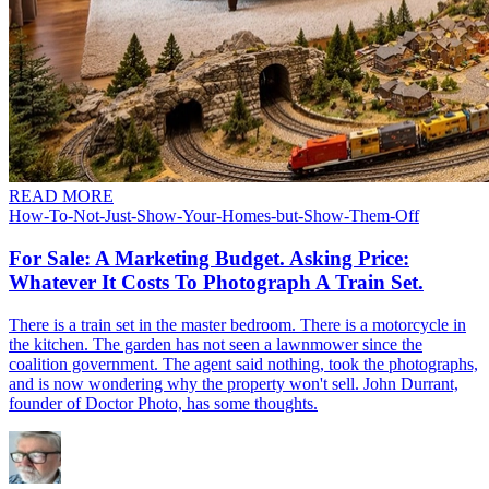
READ MORE
How-To-Not-Just-Show-Your-Homes-but-Show-Them-Off​​​​‌ ‍ ​‍​‍‌‍ ‌ ​‍‌‍‍‌‌‍‌ ‌‍‍‌‌‍ ‍​‍​‍​ ‍‍​‍​‍‌ ​ ‌‍​‌‌‍ ‍‌‍‍‌‌ ‌​‌ ‍‌​‍ ‍‌‍‍‌‌‍ ​‍​‍​‍ ​​‍​‍‌‍‍​‌ ​‍‌‍‌‌‌‍‌‍​‍​‍​ ‍‍​‍​‍​‍ ‌‍​‌‌‍‌​‌‍ ‌‌‍‍‌‌‍ ‍​‍ ‌‍‍‌‌‍ ‍‌ ‌​‌‍‌‌‌‍ ‍‌ ‌​​‍ ‌‍‌‌‌‍‌​‌‍‍‌‌ ‌​​‍ ‌‍ ‌‌‍ ‌‍‌​‌‍‌‌​ ‌‌ ​​‌ ​‍‌‍‌‌‌ ​ ‌‍‌‌‌‍ ‍‌ ‌​‌‍​‌‌ ‌​‌‍‍‌‌‍ ‌‍ ‍​ ‍ ‌‍‍‌‌‍‌​​ ‌​ ​ ‌‍‌‌‌‍‌‌​ ​‌‌‍​ ​ ‍​​ ‍‌​ ​‍​‍ ‌‌‍‌‍‌‍‌​​ ‍​​ ‌‌​‍ ‌​ ‌​‌‍‌​​ ‌​​ ‍‌​‍ ‌‌‍​‍‌‍‌​​ ​‍​ ​‌​‍ ‌‌‍​ ​ ​‌‌‍‌‌​ ‌‌​ ​​‌‍‌​​ ​‍‌‍‌‌‌‍‌‍​ ‌‍​ ​​‌‍‌‍​ ‍ ‌ ‌​‌ ‍‌‌ ​​‌‍‌‌​ ‌‌ ​​‌‍ ‌ ​ ‌ ‌​‌​​ ‌‍​‌‌ ‌​‌‍‌‌‌‍‌ ‌‍ ‌ ​‍‌ ‍‌​ ‍ ‌ ​​‌‍​‌‌ ‌​‌‍‍​​ ‌‌ ‌​‌‍‍‌‌ ‌​‌‍ ​‌‍‌‌​ ‌‍​‍‌‍​‌‌ ​ ‌‍‌‌‌‌‌‌‌ ​‍‌‍ ​​ ‌​‍‌‌​ ​‍‌​‌‍‌‍​‌‌‍‌​‌‍ ‌‌‍‍‌‌‍ ‍​‍‌‍‌‍‍‌‌‍‌​​ ‌​ ​ ‌‍‌‌‌‍‌‌​ ​‌‌‍​ ​ ‍​​ ‍‌​ ​‍​‍ ‌‌‍‌‍‌‍‌​​ ‍​​ ‌‌​‍ ‌​ ‌​‌‍‌​​ ‌​​ ‍‌​‍ ‌‌‍​‍‌‍‌​​ ​‍​ ​‌​‍ ‌‌‍​ ​ ​‌‌‍‌‌​ ‌‌​ ​​‌‍‌​​ ​‍‌‍‌‌‌‍‌‍​ ‌‍​ ​​‌‍‌‍​‍‌‍‌ ‌​‌ ‍‌‌ ​​‌‍‌‌​ ‌‌ ​​‌‍ ‌ ​ ‌ ‌​‌​​ ‌‍​‌‌ ‌​‌‍‌‌‌‍‌ ‌‍ ‌ ​‍‌ ‍‌​‍‌‍‌ ​​‌‍​‌‌ ‌​‌‍‍​​ ‌‌ ‌​‌‍‍‌‌ ‌​‌‍ ​‌‍‌‌​‍‌‍‌ ​​‌‍‌‌‌ ​‍‌ ​ ‌ ​​‌‍‌‌‌‍​ ‌ ‌​‌‍‍‌‌ ‌‍‌‍‌‌​ ‌‌ ​​‌ ‌‌‌‍​‍‌‍ ​‌‍‍‌‌ ​ ‌‍‍​‌‍‌‌‌‍‌​​‍​‍‌ ‌
For Sale: A Marketing Budget. Asking Price:
Whatever It Costs To Photograph A Train Set.​​​​‌ ‍ ​‍​‍‌‍ ‌ ​‍‌‍‍‌‌‍‌ ‌‍‍‌‌‍ ‍​‍​‍​ ‍‍​‍​‍‌ ​ ‌‍​‌‌‍ ‍‌‍‍‌‌ ‌​‌ ‍‌​‍ ‍‌‍‍‌‌‍ ​‍​‍​‍ ​​‍​‍‌‍‍​‌ ​‍‌‍‌‌‌‍‌‍​‍​‍​ ‍‍​‍​‍​‍ ‌‍​‌‌‍‌​‌‍ ‌‌‍‍‌‌‍ ‍​‍ ‌‍‍‌‌‍ ‍‌ ‌​‌‍‌‌‌‍ ‍‌ ‌​​‍ ‌‍‌‌‌‍‌​‌‍‍‌‌ ‌​​‍ ‌‍ ‌‌‍ ‌‍‌​‌‍‌‌​ ‌‌ ​​‌ ​‍‌‍‌‌‌ ​ ‌‍‌‌‌‍ ‍‌ ‌​‌‍​‌‌ ‌​‌‍‍‌‌‍ ‌‍ ‍​ ‍ ‌‍‍‌‌‍‌​​ ‌​ ‍​​ ‍‌‌‍‌‌​ ‌‌​ ​‌​ ‌ ​ ‌​‌‍‌​​‍ ‌‌‍‌‍​ ‌‍​ ‌ ‌‍​‍​‍ ‌​ ‌​​ ‌‌​ ‍​​ ​ ​‍ ‌​ ‍​‌‍​‌‌‍​‌​ ‌‌​‍ ‌‌‍​‍​ ​ ‌‍​ ​ ‍‌‌‍‌​​ ​‍​ ​​​ ​​​ ‍‌​ ​​​ ​‌​ ‌‍​ ‍ ‌ ‌​‌ ‍‌‌ ​​‌‍‌‌​ ‌‌ ​​‌‍ ‌ ​ ‌ ‌​​ ‍ ‌ ​​‌‍​‌‌ ‌​‌‍‍​​ ‌‌ ‌​‌‍‍‌‌ ‌​‌‍ ​‌‍‌‌​ ‌‍​‍‌‍​‌‌ ​ ‌‍‌‌‌‌‌‌‌ ​‍‌‍ ​​ ‌​‍‌‌​ ​‍‌​‌‍‌‍​‌‌‍‌​‌‍ ‌‌‍‍‌‌‍ ‍​‍‌‍‌‍‍‌‌‍‌​​ ‌​ ‍​​ ‍‌‌‍‌‌​ ‌‌​ ​‌​ ‌ ​ ‌​‌‍‌​​‍ ‌‌‍‌‍​ ‌‍​ ‌ ‌‍​‍​‍ ‌​ ‌​​ ‌‌​ ‍​​ ​ ​‍ ‌​ ‍​‌‍​‌‌‍​‌​ ‌‌​‍ ‌‌‍​‍​ ​ ‌‍​ ​ ‍‌‌‍‌​​ ​‍​ ​​​ ​​​ ‍‌​ ​​​ ​‌​ ‌‍​‍‌‍‌ ‌​‌ ‍‌‌ ​​‌‍‌‌​ ‌‌ ​​‌‍ ‌ ​ ‌ ‌​​‍‌‍‌ ​​‌‍​‌‌ ‌​‌‍‍​​ ‌‌ ‌​‌‍‍‌‌ ‌​‌‍ ​‌‍‌‌​‍‌‍‌ ​​‌‍‌‌‌ ​‍‌ ​ ‌ ​​‌‍‌‌‌‍​ ‌ ‌​‌‍‍‌‌ ‌‍‌‍‌‌​ ‌‌ ​​‌ ‌‌‌‍​‍‌‍ ​‌‍‍‌‌ ​ ‌‍‍​‌‍‌‌‌‍‌​​‍​‍‌ ‌
There is a train set in the master bedroom. There is a motorcycle in
the kitchen. The garden has not seen a lawnmower since the
coalition government. The agent said nothing, took the photographs,
and is now wondering why the property won't sell. John Durrant,
founder of Doctor Photo, has some thoughts.​​​​‌ ‍ ​‍​‍‌‍ ‌ ​‍‌‍‍‌‌‍‌ ‌‍‍‌‌‍ ‍​‍​‍​ ‍‍​‍​‍‌ ​ ‌‍​‌‌‍ ‍‌‍‍‌‌ ‌​‌ ‍‌​‍ ‍‌‍‍‌‌‍ ​‍​‍​‍ ​​‍​‍‌‍‍​‌ ​‍‌‍‌‌‌‍‌‍​‍​‍​ ‍‍​‍​‍​‍ ‌‍​‌‌‍‌​‌‍ ‌‌‍‍‌‌‍ ‍​‍ ‌‍‍‌‌‍ ‍‌ ‌​‌‍‌‌‌‍ ‍‌ ‌​​‍ ‌‍‌‌‌‍‌​‌‍‍‌‌ ‌​​‍ ‌‍ ‌‌‍ ‌‍‌​‌‍‌‌​ ‌‌ ​​‌ ​‍‌‍‌‌‌ ​ ‌‍‌‌‌‍ ‍‌ ‌​‌‍​‌‌ ‌​‌‍‍‌‌‍ ‌‍ ‍​ ‍ ‌‍‍‌‌‍‌​​ ‌​ ‍​​ ‍‌‌‍‌‌​ ‌‌​ ​‌​ ‌ ​ ‌​‌‍‌​​‍ ‌‌‍‌‍​ ‌‍​ ‌ ‌‍​‍​‍ ‌​ ‌​​ ‌‌​ ‍​​ ​ ​‍ ‌​ ‍​‌‍​‌‌‍​‌​ ‌‌​‍ ‌‌‍​‍​ ​ ‌‍​ ​ ‍‌‌‍‌​​ ​‍​ ​​​ ​​​ ‍‌​ ​​​ ​‌​ ‌‍​ ‍ ‌ ‌​‌ ‍‌‌ ​​‌‍‌‌​ ‌‌ ​​‌‍ ‌ ​ ‌ ‌​​ ‍ ‌ ​​‌‍​‌‌ ‌​‌‍‍​​ ‌‌‍‌‌‌ ‍​‌‍​ ‌‍‌‌‌ ​‍‌ ​​‌ ‌​​‍‌‌​ ‌‌‌​​‍‌‌ ‌‍‍ ‌‍‌‌‌ ‍‌​‍‌‌​ ​ ‌​‌​​‍‌‌​ ​ ‌​‌​​‍‌‌​ ​‍​ ​‍​ ‍‌​ ​‌‌‍‌‌​ ​‍​ ‌​‌‍​‌‌‍​ ​ ‌ ​ ​‍‌‍​‌​ ‍​‌‍‌‌​‍‌‌​ ​‍​ ​‍​‍‌‌​ ‌‌‌​‌​​‍ ‍‌‍​ ‌‍‍​‌‍‍‌‌‍ ​‌‍‌​‌ ​‍‌‍‌‌‌‍ ‍​‍‌‌​ ‌‌‌​​‍‌‌ ‌‍‍ ‌‍‌‌‌ ‍‌​‍‌‌​ ​ ‌​‌​​‍‌‌​ ​ ‌​‌​​‍‌‌​ ​‍​ ​‍‌‍‌​​ ​‌​ ​​​ ​ ‌‍‌‍‌‍‌‍​ ​​‌‍​‍​ ‍​​ ‌‍​ ​​‌‍​‌​‍‌‌​ ​‍​ ​‍​‍‌‌​ ‌‌‌​‌​​‍ ‍‌ ‌​‌‍‌‌‌ ‍​‌ ‌​​ ‌‍​‍‌‍​‌‌ ​ ‌‍‌‌‌‌‌‌‌ ​‍‌‍ ​​ ‌​‍‌‌​ ​‍‌​‌‍‌‍​‌‌‍‌​‌‍ ‌‌‍‍‌‌‍ ‍​‍‌‍‌‍‍‌‌‍‌​​ ‌​ ‍​​ ‍‌‌‍‌‌​ ‌‌​ ​‌​ ‌ ​ ‌​‌‍‌​​‍ ‌‌‍‌‍​ ‌‍​ ‌ ‌‍​‍​‍ ‌​ ‌​​ ‌‌​ ‍​​ ​ ​‍ ‌​ ‍​‌‍​‌‌‍​‌​ ‌‌​‍ ‌‌‍​‍​ ​ ‌‍​ ​ ‍‌‌‍‌​​ ​‍​ ​​​ ​​​ ‍‌​ ​​​ ​‌​ ‌‍​‍‌‍‌ ‌​‌ ‍‌‌ ​​‌‍‌‌​ ‌‌ ​​‌‍ ‌ ​ ‌ ‌​​‍‌‍‌ ​​‌‍​‌‌ ‌​‌‍‍​​ ‌‌‍‌‌‌ ‍​‌‍​ ‌‍‌‌‌ ​‍‌ ​​‌ ‌​​‍‌‌​ ‌‌‌​​‍‌‌ ‌‍‍ ‌‍‌‌‌ ‍‌​‍‌‌​ ​ ‌​‌​​‍‌‌​ ​ ‌​‌​​‍‌‌​ ​‍​ ​‍​ ‍‌​ ​‌‌‍‌‌​ ​‍​ ‌​‌‍​‌‌‍​ ​ ‌ ​ ​‍‌‍​‌​ ‍​‌‍‌‌​‍‌‌​ ​‍​ ​‍​‍‌‌​ ‌‌‌​‌​​‍ ‍‌‍​ ‌‍‍​‌‍‍‌‌‍ ​‌‍‌​‌ ​‍‌‍‌‌‌‍ ‍​‍‌‌​ ‌‌‌​​‍‌‌ ‌‍‍ ‌‍‌‌‌ ‍‌​‍‌‌​ ​ ‌​‌​​‍‌‌​ ​ ‌​‌​​‍‌‌​ ​‍​ ​‍‌‍‌​​ ​‌​ ​​​ ​ ‌‍‌‍‌‍‌‍​ ​​‌‍​‍​ ‍​​ ‌‍​ ​​‌‍​‌​‍‌‌​ ​‍​ ​‍​‍‌‌​ ‌‌‌​‌​​‍ ‍‌ ‌​‌‍‌‌‌ ‍​‌ ‌​​‍‌‍‌ ​​‌‍‌‌‌ ​‍‌ ​ ‌ ​​‌‍‌‌‌‍​ ‌ ‌​‌‍‍‌‌ ‌‍‌‍‌‌​ ‌‌ ​​‌ ‌‌‌‍​‍‌‍ ​‌‍‍‌‌ ​ ‌‍‍​‌‍‌‌‌‍‌​​‍​‍‌ ‌