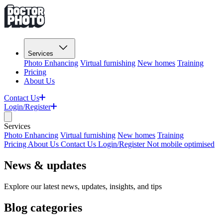
Services
Photo Enhancing
Virtual furnishing
New homes
Training
Pricing
About Us
Contact Us
Login/Register
Services
Photo Enhancing
Virtual furnishing
New homes
Training
Pricing
About Us
Contact Us
Login/Register
Not mobile optimised
News & updates
Explore our latest news, updates, insights, and tips
Blog categories