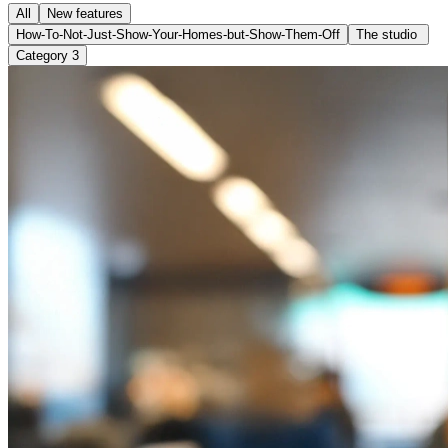
All
New features​​​​‌ ‍ ​‍​‍‌‍ ‌ ​‍‌‍‍‌‌‍‌ ‌‍‍‌‌‍ ‍​‍​‍​ ‍‍​‍​‍‌ ​ ‌‍​‌‌‍ ‍‌‍‍‌‌ ‌​‌ ‍‌​‍ ‍‌‍‍‌‌‍ ​‍​‍​‍ ​​‍​‍‌‍‍​‌ ​‍‌‍‌‌‌‍‌‍​‍​‍​ ‍‍​‍​‍​‍ ‌‍​‌‌‍‌​‌‍ ‌‌‍‍‌‌‍ ‍​‍ ‌‍‍‌‌‍ ‍‌ ‌​‌‍‌‌‌‍ ‍‌ ‌​​‍ ‌‍‌‌‌‍‌​‌‍‍‌‌ ‌​​‍ ‌‍ ‌‌‍ ‌‍‌​‌‍‌‌​ ‌‌ ​​‌ ​‍‌‍‌‌‌ ​ ‌‍‌‌‌‍ ‍‌ ‌​‌‍​‌‌ ‌​‌‍‍‌‌‍ ‌‍ ‍​ ‍ ‌‍‍‌‌‍‌​​ ‌​ ​‍​ ‌ ​ ‌‌‌‍‌‍‌‍​‍​ ​‍‌‍‌‌​ ​‌​‍ ‌​ ​​‌‍​‌​ ‌ ​ ‌ ​‍ ‌​ ‌​​ ‌​‌‍​ ​ ‌‌​‍ ‌​ ‍​​ ​ ​ ​ ​ ‌​​‍ ‌​ ‍‌​ ‍​‌‍‌​​ ‍‌​ ​‌‌‍‌‌​ ‌​​ ‌‍​ ‌‍​ ‍​​ ​‌​ ​‌​ ‍ ‌ ‌​‌ ‍‌‌ ​​‌‍‌‌​ ‌‌ ​​‌‍ ‌ ​ ‌ ‌​‌​​ ‌‍​‌‌ ‌​‌‍‌‌‌‍‌ ‌‍ ‌ ​‍‌ ‍‌​ ‍ ‌ ​​‌‍​‌‌ ‌​‌‍‍​​ ‌‌ ‌​‌‍‍‌‌ ‌​‌‍ ​‌‍‌‌​ ‌‍​‍‌‍​‌‌ ​ ‌‍‌‌‌‌‌‌‌ ​‍‌‍ ​​ ‌​‍‌‌​ ​‍‌​‌‍‌‍​‌‌‍‌​‌‍ ‌‌‍‍‌‌‍ ‍​‍‌‍‌‍‍‌‌‍‌​​ ‌​ ​‍​ ‌ ​ ‌‌‌‍‌‍‌‍​‍​ ​‍‌‍‌‌​ ​‌​‍ ‌​ ​​‌‍​‌​ ‌ ​ ‌ ​‍ ‌​ ‌​​ ‌​‌‍​ ​ ‌‌​‍ ‌​ ‍​​ ​ ​ ​ ​ ‌​​‍ ‌​ ‍‌​ ‍​‌‍‌​​ ‍‌​ ​‌‌‍‌‌​ ‌​​ ‌‍​ ‌‍​ ‍​​ ​‌​ ​‌​‍‌‍‌ ‌​‌ ‍‌‌ ​​‌‍‌‌​ ‌‌ ​​‌‍ ‌ ​ ‌ ‌​‌​​ ‌‍​‌‌ ‌​‌‍‌‌‌‍‌ ‌‍ ‌ ​‍‌ ‍‌​‍‌‍‌ ​​‌‍​‌‌ ‌​‌‍‍​​ ‌‌ ‌​‌‍‍‌‌ ‌​‌‍ ​‌‍‌‌​‍​‍‌ ‌
How-To-Not-Just-Show-Your-Homes-but-Show-Them-Off​​​​‌ ‍ ​‍​‍‌‍ ‌ ​‍‌‍‍‌‌‍‌ ‌‍‍‌‌‍ ‍​‍​‍​ ‍‍​‍​‍‌ ​ ‌‍​‌‌‍ ‍‌‍‍‌‌ ‌​‌ ‍‌​‍ ‍‌‍‍‌‌‍ ​‍​‍​‍ ​​‍​‍‌‍‍​‌ ​‍‌‍‌‌‌‍‌‍​‍​‍​ ‍‍​‍​‍​‍ ‌‍​‌‌‍‌​‌‍ ‌‌‍‍‌‌‍ ‍​‍ ‌‍‍‌‌‍ ‍‌ ‌​‌‍‌‌‌‍ ‍‌ ‌​​‍ ‌‍‌‌‌‍‌​‌‍‍‌‌ ‌​​‍ ‌‍ ‌‌‍ ‌‍‌​‌‍‌‌​ ‌‌ ​​‌ ​‍‌‍‌‌‌ ​ ‌‍‌‌‌‍ ‍‌ ‌​‌‍​‌‌ ‌​‌‍‍‌‌‍ ‌‍ ‍​ ‍ ‌‍‍‌‌‍‌​​ ‌​ ​ ‌‍‌‌‌‍‌‌​ ​‌‌‍​ ​ ‍​​ ‍‌​ ​‍​‍ ‌‌‍‌‍‌‍‌​​ ‍​​ ‌‌​‍ ‌​ ‌​‌‍‌​​ ‌​​ ‍‌​‍ ‌‌‍​‍‌‍‌​​ ​‍​ ​‌​‍ ‌‌‍​ ​ ​‌‌‍‌‌​ ‌‌​ ​​‌‍‌​​ ​‍‌‍‌‌‌‍‌‍​ ‌‍​ ​​‌‍‌‍​ ‍ ‌ ‌​‌ ‍‌‌ ​​‌‍‌‌​ ‌‌ ​​‌‍ ‌ ​ ‌ ‌​‌​​ ‌‍​‌‌ ‌​‌‍‌‌‌‍‌ ‌‍ ‌ ​‍‌ ‍‌​ ‍ ‌ ​​‌‍​‌‌ ‌​‌‍‍​​ ‌‌ ‌​‌‍‍‌‌ ‌​‌‍ ​‌‍‌‌​ ‌‍​‍‌‍​‌‌ ​ ‌‍‌‌‌‌‌‌‌ ​‍‌‍ ​​ ‌​‍‌‌​ ​‍‌​‌‍‌‍​‌‌‍‌​‌‍ ‌‌‍‍‌‌‍ ‍​‍‌‍‌‍‍‌‌‍‌​​ ‌​ ​ ‌‍‌‌‌‍‌‌​ ​‌‌‍​ ​ ‍​​ ‍‌​ ​‍​‍ ‌‌‍‌‍‌‍‌​​ ‍​​ ‌‌​‍ ‌​ ‌​‌‍‌​​ ‌​​ ‍‌​‍ ‌‌‍​‍‌‍‌​​ ​‍​ ​‌​‍ ‌‌‍​ ​ ​‌‌‍‌‌​ ‌‌​ ​​‌‍‌​​ ​‍‌‍‌‌‌‍‌‍​ ‌‍​ ​​‌‍‌‍​‍‌‍‌ ‌​‌ ‍‌‌ ​​‌‍‌‌​ ‌‌ ​​‌‍ ‌ ​ ‌ ‌​‌​​ ‌‍​‌‌ ‌​‌‍‌‌‌‍‌ ‌‍ ‌ ​‍‌ ‍‌​‍‌‍‌ ​​‌‍​‌‌ ‌​‌‍‍​​ ‌‌ ‌​‌‍‍‌‌ ‌​‌‍ ​‌‍‌‌​‍‌‍‌ ​​‌‍‌‌‌ ​‍‌ ​ ‌ ​​‌‍‌‌‌‍​ ‌ ‌​‌‍‍‌‌ ‌‍‌‍‌‌​ ‌‌ ​​‌ ‌‌‌‍​‍‌‍ ​‌‍‍‌‌ ​ ‌‍‍​‌‍‌‌‌‍‌​​‍​‍‌ ‌
The studio ​​​​‌ ‍ ​‍​‍‌‍ ‌ ​‍‌‍‍‌‌‍‌ ‌‍‍‌‌‍ ‍​‍​‍​ ‍‍​‍​‍‌ ​ ‌‍​‌‌‍ ‍‌‍‍‌‌ ‌​‌ ‍‌​‍ ‍‌‍‍‌‌‍ ​‍​‍​‍ ​​‍​‍‌‍‍​‌ ​‍‌‍‌‌‌‍‌‍​‍​‍​ ‍‍​‍​‍​‍ ‌‍​‌‌‍‌​‌‍ ‌‌‍‍‌‌‍ ‍​‍ ‌‍‍‌‌‍ ‍‌ ‌​‌‍‌‌‌‍ ‍‌ ‌​​‍ ‌‍‌‌‌‍‌​‌‍‍‌‌ ‌​​‍ ‌‍ ‌‌‍ ‌‍‌​‌‍‌‌​ ‌‌ ​​‌ ​‍‌‍‌‌‌ ​ ‌‍‌‌‌‍ ‍‌ ‌​‌‍​‌‌ ‌​‌‍‍‌‌‍ ‌‍ ‍​ ‍ ‌‍‍‌‌‍‌​​ ‌​ ‌​‌‍​‍​ ​ ​ ‌‌​ ‍‌‌‍‌‍‌‍​‌​ ​‍​‍ ‌​ ‌ ​ ‍‌​ ‌‌‌‍‌‌​‍ ‌​ ‌​‌‍‌‍​ ​​​ ​‍​‍ ‌​ ‍‌‌‍‌‍​ ‍‌‌‍‌‍​‍ ‌​ ‍​​ ‍‌​ ‌ ​ ​‍​ ‌‍​ ‌‍​ ‍‌​ ​‍​ ‍‌​ ​​‌‍​ ​ ‍‌​ ‍ ‌ ‌​‌ ‍‌‌ ​​‌‍‌‌​ ‌‌ ​​‌‍ ‌ ​ ‌ ‌​‌​​ ‌‍​‌‌ ‌​‌‍‌‌‌‍‌ ‌‍ ‌ ​‍‌ ‍‌​ ‍ ‌ ​​‌‍​‌‌ ‌​‌‍‍​​ ‌‌ ‌​‌‍‍‌‌ ‌​‌‍ ​‌‍‌‌​ ‌‍​‍‌‍​‌‌ ​ ‌‍‌‌‌‌‌‌‌ ​‍‌‍ ​​ ‌​‍‌‌​ ​‍‌​‌‍‌‍​‌‌‍‌​‌‍ ‌‌‍‍‌‌‍ ‍​‍‌‍‌‍‍‌‌‍‌​​ ‌​ ‌​‌‍​‍​ ​ ​ ‌‌​ ‍‌‌‍‌‍‌‍​‌​ ​‍​‍ ‌​ ‌ ​ ‍‌​ ‌‌‌‍‌‌​‍ ‌​ ‌​‌‍‌‍​ ​​​ ​‍​‍ ‌​ ‍‌‌‍‌‍​ ‍‌‌‍‌‍​‍ ‌​ ‍​​ ‍‌​ ‌ ​ ​‍​ ‌‍​ ‌‍​ ‍‌​ ​‍​ ‍‌​ ​​‌‍​ ​ ‍‌​‍‌‍‌ ‌​‌ ‍‌‌ ​​‌‍‌‌​ ‌‌ ​​‌‍ ‌ ​ ‌ ‌​‌​​ ‌‍​‌‌ ‌​‌‍‌‌‌‍‌ ‌‍ ‌ ​‍‌ ‍‌​‍‌‍‌ ​​‌‍​‌‌ ‌​‌‍‍​​ ‌‌ ‌​‌‍‍‌‌ ‌​‌‍ ​‌‍‌‌​‍​‍‌ ‌
Category 3​​​​‌ ‍ ​‍​‍‌‍ ‌ ​‍‌‍‍‌‌‍‌ ‌‍‍‌‌‍ ‍​‍​‍​ ‍‍​‍​‍‌ ​ ‌‍​‌‌‍ ‍‌‍‍‌‌ ‌​‌ ‍‌​‍ ‍‌‍‍‌‌‍ ​‍​‍​‍ ​​‍​‍‌‍‍​‌ ​‍‌‍‌‌‌‍‌‍​‍​‍​ ‍‍​‍​‍​‍ ‌‍​‌‌‍‌​‌‍ ‌‌‍‍‌‌‍ ‍​‍ ‌‍‍‌‌‍ ‍‌ ‌​‌‍‌‌‌‍ ‍‌ ‌​​‍ ‌‍‌‌‌‍‌​‌‍‍‌‌ ‌​​‍ ‌‍ ‌‌‍ ‌‍‌​‌‍‌‌​ ‌‌ ​​‌ ​‍‌‍‌‌‌ ​ ‌‍‌‌‌‍ ‍‌ ‌​‌‍​‌‌ ‌​‌‍‍‌‌‍ ‌‍ ‍​ ‍ ‌‍‍‌‌‍‌​​ ‌‌‍​‌‌‍‌‌‌‍‌‌‌‍‌​​ ​​‌‍​‍​ ‍‌​ ​ ​‍ ‌​ ‍‌​ ​‌‌‍​‍​ ​‍​‍ ‌​ ‌​‌‍​‌‌‍​‍​ ​‌​‍ ‌‌‍​‌‌‍‌‍​ ​‌​ ‌‍​‍ ‌‌‍‌‌‌‍​ ​ ​​‌‍​‍​ ‌ ​ ‍‌‌‍‌‌‌‍​‍​ ​ ​ ‌‍‌‍​ ​ ‌ ​ ‍ ‌ ‌​‌ ‍‌‌ ​​‌‍‌‌​ ‌‌ ​​‌‍ ‌ ​ ‌ ‌​‌​​ ‌‍​‌‌ ‌​‌‍‌‌‌‍‌ ‌‍ ‌ ​‍‌ ‍‌​ ‍ ‌ ​​‌‍​‌‌ ‌​‌‍‍​​ ‌‌ ‌​‌‍‍‌‌ ‌​‌‍ ​‌‍‌‌​ ‌‍​‍‌‍​‌‌ ​ ‌‍‌‌‌‌‌‌‌ ​‍‌‍ ​​ ‌​‍‌‌​ ​‍‌​‌‍‌‍​‌‌‍‌​‌‍ ‌‌‍‍‌‌‍ ‍​‍‌‍‌‍‍‌‌‍‌​​ ‌‌‍​‌‌‍‌‌‌‍‌‌‌‍‌​​ ​​‌‍​‍​ ‍‌​ ​ ​‍ ‌​ ‍‌​ ​‌‌‍​‍​ ​‍​‍ ‌​ ‌​‌‍​‌‌‍​‍​ ​‌​‍ ‌‌‍​‌‌‍‌‍​ ​‌​ ‌‍​‍ ‌‌‍‌‌‌‍​ ​ ​​‌‍​‍​ ‌ ​ ‍‌‌‍‌‌‌‍​‍​ ​ ​ ‌‍‌‍​ ​ ‌ ​‍‌‍‌ ‌​‌ ‍‌‌ ​​‌‍‌‌​ ‌‌ ​​‌‍ ‌ ​ ‌ ‌​‌​​ ‌‍​‌‌ ‌​‌‍‌‌‌‍‌ ‌‍ ‌ ​‍‌ ‍‌​‍‌‍‌ ​​‌‍​‌‌ ‌​‌‍‍​​ ‌‌ ‌​‌‍‍‌‌ ‌​‌‍ ​‌‍‌‌​‍‌‍‌ ​​‌‍‌‌‌ ​‍‌ ​ ‌ ​​‌‍‌‌‌‍​ ‌ ‌​‌‍‍‌‌ ‌‍‌‍‌‌​ ‌‌ ​​‌ ‌‌‌‍​‍‌‍ ​‌‍‍‌‌ ​ ‌‍‍​‌‍‌‌‌‍‌​​‍​‍‌ ‌