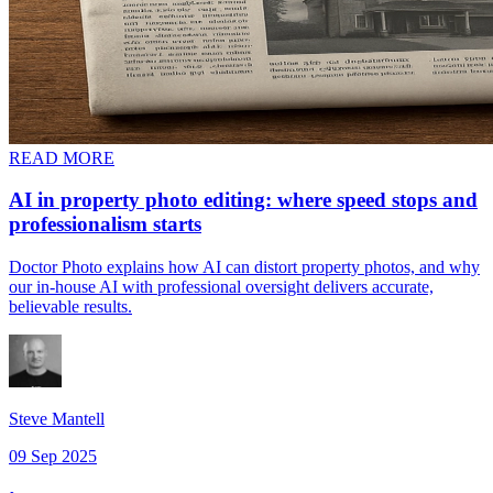
READ MORE
AI in property photo editing: where speed stops and
professionalism starts​​​​‌ ‍ ​‍​‍‌‍ ‌ ​‍‌‍‍‌‌‍‌ ‌‍‍‌‌‍ ‍​‍​‍​ ‍‍​‍​‍‌ ​ ‌‍​‌‌‍ ‍‌‍‍‌‌ ‌​‌ ‍‌​‍ ‍‌‍‍‌‌‍ ​‍​‍​‍ ​​‍​‍‌‍‍​‌ ​‍‌‍‌‌‌‍‌‍​‍​‍​ ‍‍​‍​‍​‍ ‌‍​‌‌‍‌​‌‍ ‌‌‍‍‌‌‍ ‍​‍ ‌‍‍‌‌‍ ‍‌ ‌​‌‍‌‌‌‍ ‍‌ ‌​​‍ ‌‍‌‌‌‍‌​‌‍‍‌‌ ‌​​‍ ‌‍ ‌‌‍ ‌‍‌​‌‍‌‌​ ‌‌ ​​‌ ​‍‌‍‌‌‌ ​ ‌‍‌‌‌‍ ‍‌ ‌​‌‍​‌‌ ‌​‌‍‍‌‌‍ ‌‍ ‍​ ‍ ‌‍‍‌‌‍‌​​ ‌​ ‌‌​ ‌ ‌‍‌​‌‍‌​​ ​‍​ ‍‌​ ‌‌​ ‌​​‍ ‌​ ‌‌‌‍​ ​ ‌‌​ ​‌​‍ ‌​ ‌​​ ‌ ​ ‌​‌‍‌‍​‍ ‌​ ‍​​ ‌ ​ ‌​​ ‌‌​‍ ‌‌‍‌‍‌‍​‌​ ‌​​ ‌‌​ ‌‍‌‍​‌‌‍​ ​ ‍‌​ ​​​ ‌​​ ​​​ ​ ​ ‍ ‌ ‌​‌ ‍‌‌ ​​‌‍‌‌​ ‌‌ ​​‌‍ ‌ ​ ‌ ‌​​ ‍ ‌ ​​‌‍​‌‌ ‌​‌‍‍​​ ‌‌ ‌​‌‍‍‌‌ ‌​‌‍ ​‌‍‌‌​ ‌‍​‍‌‍​‌‌ ​ ‌‍‌‌‌‌‌‌‌ ​‍‌‍ ​​ ‌​‍‌‌​ ​‍‌​‌‍‌‍​‌‌‍‌​‌‍ ‌‌‍‍‌‌‍ ‍​‍‌‍‌‍‍‌‌‍‌​​ ‌​ ‌‌​ ‌ ‌‍‌​‌‍‌​​ ​‍​ ‍‌​ ‌‌​ ‌​​‍ ‌​ ‌‌‌‍​ ​ ‌‌​ ​‌​‍ ‌​ ‌​​ ‌ ​ ‌​‌‍‌‍​‍ ‌​ ‍​​ ‌ ​ ‌​​ ‌‌​‍ ‌‌‍‌‍‌‍​‌​ ‌​​ ‌‌​ ‌‍‌‍​‌‌‍​ ​ ‍‌​ ​​​ ‌​​ ​​​ ​ ​‍‌‍‌ ‌​‌ ‍‌‌ ​​‌‍‌‌​ ‌‌ ​​‌‍ ‌ ​ ‌ ‌​​‍‌‍‌ ​​‌‍​‌‌ ‌​‌‍‍​​ ‌‌ ‌​‌‍‍‌‌ ‌​‌‍ ​‌‍‌‌​‍‌‍‌ ​​‌‍‌‌‌ ​‍‌ ​ ‌ ​​‌‍‌‌‌‍​ ‌ ‌​‌‍‍‌‌ ‌‍‌‍‌‌​ ‌‌ ​​‌ ‌‌‌‍​‍‌‍ ​‌‍‍‌‌ ​ ‌‍‍​‌‍‌‌‌‍‌​​‍​‍‌ ‌
Doctor Photo explains how AI can distort property photos, and why
our in-house AI with professional oversight delivers accurate,
believable results.​​​​‌ ‍ ​‍​‍‌‍ ‌ ​‍‌‍‍‌‌‍‌ ‌‍‍‌‌‍ ‍​‍​‍​ ‍‍​‍​‍‌ ​ ‌‍​‌‌‍ ‍‌‍‍‌‌ ‌​‌ ‍‌​‍ ‍‌‍‍‌‌‍ ​‍​‍​‍ ​​‍​‍‌‍‍​‌ ​‍‌‍‌‌‌‍‌‍​‍​‍​ ‍‍​‍​‍​‍ ‌‍​‌‌‍‌​‌‍ ‌‌‍‍‌‌‍ ‍​‍ ‌‍‍‌‌‍ ‍‌ ‌​‌‍‌‌‌‍ ‍‌ ‌​​‍ ‌‍‌‌‌‍‌​‌‍‍‌‌ ‌​​‍ ‌‍ ‌‌‍ ‌‍‌​‌‍‌‌​ ‌‌ ​​‌ ​‍‌‍‌‌‌ ​ ‌‍‌‌‌‍ ‍‌ ‌​‌‍​‌‌ ‌​‌‍‍‌‌‍ ‌‍ ‍​ ‍ ‌‍‍‌‌‍‌​​ ‌​ ‌‌​ ‌ ‌‍‌​‌‍‌​​ ​‍​ ‍‌​ ‌‌​ ‌​​‍ ‌​ ‌‌‌‍​ ​ ‌‌​ ​‌​‍ ‌​ ‌​​ ‌ ​ ‌​‌‍‌‍​‍ ‌​ ‍​​ ‌ ​ ‌​​ ‌‌​‍ ‌‌‍‌‍‌‍​‌​ ‌​​ ‌‌​ ‌‍‌‍​‌‌‍​ ​ ‍‌​ ​​​ ‌​​ ​​​ ​ ​ ‍ ‌ ‌​‌ ‍‌‌ ​​‌‍‌‌​ ‌‌ ​​‌‍ ‌ ​ ‌ ‌​​ ‍ ‌ ​​‌‍​‌‌ ‌​‌‍‍​​ ‌‌‍‌‌‌ ‍​‌‍​ ‌‍‌‌‌ ​‍‌ ​​‌ ‌​​‍‌‌​ ‌‌‌​​‍‌‌ ‌‍‍ ‌‍‌‌‌ ‍‌​‍‌‌​ ​ ‌​‌​​‍‌‌​ ​ ‌​‌​​‍‌‌​ ​‍​ ​‍​ ​ ​ ‌‍​ ‌ ​ ‌​​ ​‍​ ​‍‌‍​ ​ ‌‌​ ‌‍​ ​​​ ​​​ ‌​​‍‌‌​ ​‍​ ​‍​‍‌‌​ ‌‌‌​‌​​‍ ‍‌‍​ ‌‍‍​‌‍‍‌‌‍ ​‌‍‌​‌ ​‍‌‍‌‌‌‍ ‍​‍‌‌​ ‌‌‌​​‍‌‌ ‌‍‍ ‌‍‌‌‌ ‍‌​‍‌‌​ ​ ‌​‌​​‍‌‌​ ​ ‌​‌​​‍‌‌​ ​‍​ ​‍​ ‍​​ ‌ ​ ‍‌​ ‌‍​ ‌​‌‍‌‍​ ‌ ‌‍​‍​ ‌‍‌‍​ ​ ​‍‌‍‌‍​‍‌‌​ ​‍​ ​‍​‍‌‌​ ‌‌‌​‌​​‍ ‍‌ ‌​‌‍‌‌‌ ‍​‌ ‌​​ ‌‍​‍‌‍​‌‌ ​ ‌‍‌‌‌‌‌‌‌ ​‍‌‍ ​​ ‌​‍‌‌​ ​‍‌​‌‍‌‍​‌‌‍‌​‌‍ ‌‌‍‍‌‌‍ ‍​‍‌‍‌‍‍‌‌‍‌​​ ‌​ ‌‌​ ‌ ‌‍‌​‌‍‌​​ ​‍​ ‍‌​ ‌‌​ ‌​​‍ ‌​ ‌‌‌‍​ ​ ‌‌​ ​‌​‍ ‌​ ‌​​ ‌ ​ ‌​‌‍‌‍​‍ ‌​ ‍​​ ‌ ​ ‌​​ ‌‌​‍ ‌‌‍‌‍‌‍​‌​ ‌​​ ‌‌​ ‌‍‌‍​‌‌‍​ ​ ‍‌​ ​​​ ‌​​ ​​​ ​ ​‍‌‍‌ ‌​‌ ‍‌‌ ​​‌‍‌‌​ ‌‌ ​​‌‍ ‌ ​ ‌ ‌​​‍‌‍‌ ​​‌‍​‌‌ ‌​‌‍‍​​ ‌‌‍‌‌‌ ‍​‌‍​ ‌‍‌‌‌ ​‍‌ ​​‌ ‌​​‍‌‌​ ‌‌‌​​‍‌‌ ‌‍‍ ‌‍‌‌‌ ‍‌​‍‌‌​ ​ ‌​‌​​‍‌‌​ ​ ‌​‌​​‍‌‌​ ​‍​ ​‍​ ​ ​ ‌‍​ ‌ ​ ‌​​ ​‍​ ​‍‌‍​ ​ ‌‌​ ‌‍​ ​​​ ​​​ ‌​​‍‌‌​ ​‍​ ​‍​‍‌‌​ ‌‌‌​‌​​‍ ‍‌‍​ ‌‍‍​‌‍‍‌‌‍ ​‌‍‌​‌ ​‍‌‍‌‌‌‍ ‍​‍‌‌​ ‌‌‌​​‍‌‌ ‌‍‍ ‌‍‌‌‌ ‍‌​‍‌‌​ ​ ‌​‌​​‍‌‌​ ​ ‌​‌​​‍‌‌​ ​‍​ ​‍​ ‍​​ ‌ ​ ‍‌​ ‌‍​ ‌​‌‍‌‍​ ‌ ‌‍​‍​ ‌‍‌‍​ ​ ​‍‌‍‌‍​‍‌‌​ ​‍​ ​‍​‍‌‌​ ‌‌‌​‌​​‍ ‍‌ ‌​‌‍‌‌‌ ‍​‌ ‌​​‍‌‍‌ ​​‌‍‌‌‌ ​‍‌ ​ ‌ ​​‌‍‌‌‌‍​ ‌ ‌​‌‍‍‌‌ ‌‍‌‍‌‌​ ‌‌ ​​‌ ‌‌‌‍​‍‌‍ ​‌‍‍‌‌ ​ ‌‍‍​‌‍‌‌‌‍‌​​‍​‍‌ ‌
Steve Mantell​​​​‌ ‍ ​‍​‍‌‍ ‌ ​‍‌‍‍‌‌‍‌ ‌‍‍‌‌‍ ‍​‍​‍​ ‍‍​‍​‍‌ ​ ‌‍​‌‌‍ ‍‌‍‍‌‌ ‌​‌ ‍‌​‍ ‍‌‍‍‌‌‍ ​‍​‍​‍ ​​‍​‍‌‍‍​‌ ​‍‌‍‌‌‌‍‌‍​‍​‍​ ‍‍​‍​‍​‍ ‌‍​‌‌‍‌​‌‍ ‌‌‍‍‌‌‍ ‍​‍ ‌‍‍‌‌‍ ‍‌ ‌​‌‍‌‌‌‍ ‍‌ ‌​​‍ ‌‍‌‌‌‍‌​‌‍‍‌‌ ‌​​‍ ‌‍ ‌‌‍ ‌‍‌​‌‍‌‌​ ‌‌ ​​‌ ​‍‌‍‌‌‌ ​ ‌‍‌‌‌‍ ‍‌ ‌​‌‍​‌‌ ‌​‌‍‍‌‌‍ ‌‍ ‍​ ‍ ‌‍‍‌‌‍‌​​ ‌‌‍‌​‌‍‌‍​ ‍​​ ‍‌​ ​​​ ​‍​ ‌​​ ​‍​‍ ‌​ ​ ​ ‌‍​ ​‌​ ​‌​‍ ‌​ ‌​​ ‌‌​ ​ ​ ‌ ​‍ ‌​ ‍​‌‍‌‌​ ‌‌‌‍​‍​‍ ‌‌‍​ ​ ‌ ​ ‌‌‌‍‌‍‌‍​‍​ ‌‍‌‍‌‍‌‍‌​‌‍‌‍‌‍‌‍‌‍​‌​ ‍‌​ ‍ ‌ ‌​‌ ‍‌‌ ​​‌‍‌‌​ ‌‌‍​‌‌ ‌‌‌ ‌​‌‍‍​‌‍ ‌ ​‍​ ‍ ‌ ​​‌‍​‌‌ ‌​‌‍‍​​ ‌‌‍ ‍‌‍​‌‌‍ ‌‌‍‌‌​ ‌‍​‍‌‍​‌‌ ​ ‌‍‌‌‌‌‌‌‌ ​‍‌‍ ​​ ‌​‍‌‌​ ​‍‌​‌‍‌‍​‌‌‍‌​‌‍ ‌‌‍‍‌‌‍ ‍​‍‌‍‌‍‍‌‌‍‌​​ ‌‌‍‌​‌‍‌‍​ ‍​​ ‍‌​ ​​​ ​‍​ ‌​​ ​‍​‍ ‌​ ​ ​ ‌‍​ ​‌​ ​‌​‍ ‌​ ‌​​ ‌‌​ ​ ​ ‌ ​‍ ‌​ ‍​‌‍‌‌​ ‌‌‌‍​‍​‍ ‌‌‍​ ​ ‌ ​ ‌‌‌‍‌‍‌‍​‍​ ‌‍‌‍‌‍‌‍‌​‌‍‌‍‌‍‌‍‌‍​‌​ ‍‌​‍‌‍‌ ‌​‌ ‍‌‌ ​​‌‍‌‌​ ‌‌‍​‌‌ ‌‌‌ ‌​‌‍‍​‌‍ ‌ ​‍​‍‌‍‌ ​​‌‍​‌‌ ‌​‌‍‍​​ ‌‌‍ ‍‌‍​‌‌‍ ‌‌‍‌‌​‍‌‍‌ ​​‌‍‌‌‌ ​‍‌ ​ ‌ ​​‌‍‌‌‌‍​ ‌ ‌​‌‍‍‌‌ ‌‍‌‍‌‌​ ‌‌ ​​‌ ‌‌‌‍​‍‌‍ ​‌‍‍‌‌ ​ ‌‍‍​‌‍‌‌‌‍‌​​‍​‍‌ ‌
09 Sep 2025