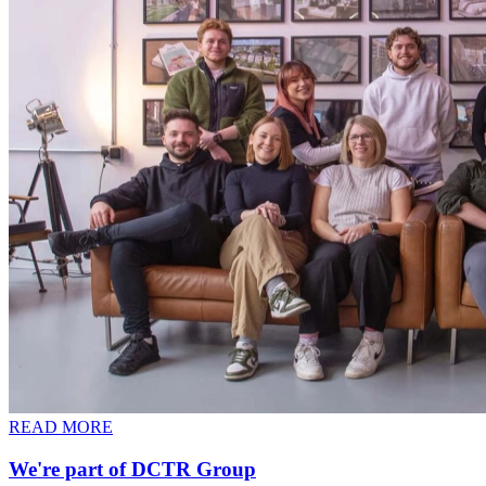
READ MORE
We're part of DCTR Group​​​​‌ ‍ ​‍​‍‌‍ ‌ ​‍‌‍‍‌‌‍‌ ‌‍‍‌‌‍ ‍​‍​‍​ ‍‍​‍​‍‌ ​ ‌‍​‌‌‍ ‍‌‍‍‌‌ ‌​‌ ‍‌​‍ ‍‌‍‍‌‌‍ ​‍​‍​‍ ​​‍​‍‌‍‍​‌ ​‍‌‍‌‌‌‍‌‍​‍​‍​ ‍‍​‍​‍​‍ ‌‍​‌‌‍‌​‌‍ ‌‌‍‍‌‌‍ ‍​‍ ‌‍‍‌‌‍ ‍‌ ‌​‌‍‌‌‌‍ ‍‌ ‌​​‍ ‌‍‌‌‌‍‌​‌‍‍‌‌ ‌​​‍ ‌‍ ‌‌‍ ‌‍‌​‌‍‌‌​ ‌‌ ​​‌ ​‍‌‍‌‌‌ ​ ‌‍‌‌‌‍ ‍‌ ‌​‌‍​‌‌ ‌​‌‍‍‌‌‍ ‌‍ ‍​ ‍ ‌‍‍‌‌‍‌​​ ‌​ ​​‌‍‌‍​ ​​‌‍​‍​ ​ ‌‍​‌‌‍​‌‌‍​‍​‍ ‌‌‍​‍‌‍​‍​ ​‍​ ‍‌​‍ ‌​ ‌​‌‍​ ‌‍‌‍​ ​​​‍ ‌​ ‍‌‌‍​ ​ ​​‌‍​ ​‍ ‌​ ‍​​ ​‍‌‍‌‌‌‍​ ​ ‌‌​ ​​​ ​ ​ ‌ ​ ‍‌‌‍​‍​ ​ ‌‍​‍​ ‍ ‌ ‌​‌ ‍‌‌ ​​‌‍‌‌​ ‌‌ ​​‌‍ ‌ ​ ‌ ‌​​ ‍ ‌ ​​‌‍​‌‌ ‌​‌‍‍​​ ‌‌ ‌​‌‍‍‌‌ ‌​‌‍ ​‌‍‌‌​ ‌‍​‍‌‍​‌‌ ​ ‌‍‌‌‌‌‌‌‌ ​‍‌‍ ​​ ‌​‍‌‌​ ​‍‌​‌‍‌‍​‌‌‍‌​‌‍ ‌‌‍‍‌‌‍ ‍​‍‌‍‌‍‍‌‌‍‌​​ ‌​ ​​‌‍‌‍​ ​​‌‍​‍​ ​ ‌‍​‌‌‍​‌‌‍​‍​‍ ‌‌‍​‍‌‍​‍​ ​‍​ ‍‌​‍ ‌​ ‌​‌‍​ ‌‍‌‍​ ​​​‍ ‌​ ‍‌‌‍​ ​ ​​‌‍​ ​‍ ‌​ ‍​​ ​‍‌‍‌‌‌‍​ ​ ‌‌​ ​​​ ​ ​ ‌ ​ ‍‌‌‍​‍​ ​ ‌‍​‍​‍‌‍‌ ‌​‌ ‍‌‌ ​​‌‍‌‌​ ‌‌ ​​‌‍ ‌ ​ ‌ ‌​​‍‌‍‌ ​​‌‍​‌‌ ‌​‌‍‍​​ ‌‌ ‌​‌‍‍‌‌ ‌​‌‍ ​‌‍‌‌​‍‌‍‌ ​​‌‍‌‌‌ ​‍‌ ​ ‌ ​​‌‍‌‌‌‍​ ‌ ‌​‌‍‍‌‌ ‌‍‌‍‌‌​ ‌‌ ​​‌ ‌‌‌‍​‍‌‍ ​‌‍‍‌‌ ​ ‌‍‍​‌‍‌‌‌‍‌​​‍​‍‌ ‌