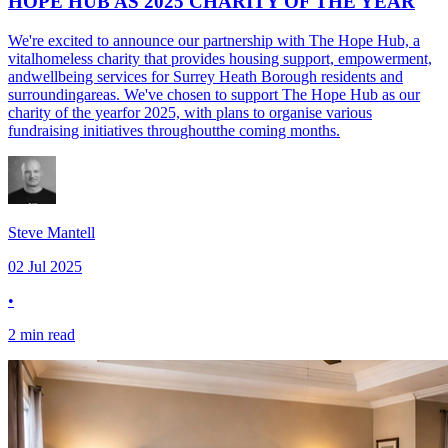
HOPE HUB AS 2025 CHARITY OF THE YEAR​​​​‌ ‍ ​‍​‍‌‍ ‌ ​‍‌‍‍‌‌‍‌ ‌‍‍‌‌‍ ‍​‍​‍​ ‍‍​‍​‍‌ ​ ‌‍​‌‌‍ ‍‌‍‍‌‌ ‌​‌ ‍‌​‍ ‍‌‍‍‌‌‍ ​‍​‍​‍ ​​‍​‍‌‍‍​‌ ​‍‌‍‌‌‌‍‌‍​‍​‍​ ‍‍​‍​‍​‍ ‌‍​‌‌‍‌​‌‍ ‌‌‍‍‌‌‍ ‍​‍ ‌‍‍‌‌‍ ‍‌ ‌​‌‍‌‌‌‍ ‍‌ ‌​​‍ ‌‍‌‌‌‍‌​‌‍‍‌‌ ‌​​‍ ‌‍ ‌‌‍ ‌‍‌​‌‍‌‌​ ‌‌ ​​‌ ​‍‌‍‌‌‌ ​ ‌‍‌‌‌‍ ‍‌ ‌​‌‍​‌‌ ‌​‌‍‍‌‌‍ ‌‍ ‍​ ‍ ‌‍‍‌‌‍‌​​ ‌‌‍​ ​ ​ ​ ‍‌​ ‍​‌‍‌‌​ ​​‌‍‌‍​ ​ ​‍ ‌​ ​‌‌‍​ ​ ‍​‌‍‌‌​‍ ‌​ ‌​‌‍​ ​ ‍​​ ​‌​‍ ‌​ ‍‌‌‍​‍‌‍‌​‌‍‌‌​‍ ‌​ ‌​​ ‍‌‌‍​ ‌‍‌‍​ ​‍​ ‌ ​ ‍​‌‍​‌​ ​​​ ‌ ‌‍‌‌​ ‌‍​ ‍ ‌ ‌​‌ ‍‌‌ ​​‌‍‌‌​ ‌‌ ​​‌‍ ‌ ​ ‌ ‌​​ ‍ ‌ ​​‌‍​‌‌ ‌​‌‍‍​​ ‌‌ ‌​‌‍‍‌‌ ‌​‌‍ ​‌‍‌‌​ ‌‍​‍‌‍​‌‌ ​ ‌‍‌‌‌‌‌‌‌ ​‍‌‍ ​​ ‌​‍‌‌​ ​‍‌​‌‍‌‍​‌‌‍‌​‌‍ ‌‌‍‍‌‌‍ ‍​‍‌‍‌‍‍‌‌‍‌​​ ‌‌‍​ ​ ​ ​ ‍‌​ ‍​‌‍‌‌​ ​​‌‍‌‍​ ​ ​‍ ‌​ ​‌‌‍​ ​ ‍​‌‍‌‌​‍ ‌​ ‌​‌‍​ ​ ‍​​ ​‌​‍ ‌​ ‍‌‌‍​‍‌‍‌​‌‍‌‌​‍ ‌​ ‌​​ ‍‌‌‍​ ‌‍‌‍​ ​‍​ ‌ ​ ‍​‌‍​‌​ ​​​ ‌ ‌‍‌‌​ ‌‍​‍‌‍‌ ‌​‌ ‍‌‌ ​​‌‍‌‌​ ‌‌ ​​‌‍ ‌ ​ ‌ ‌​​‍‌‍‌ ​​‌‍​‌‌ ‌​‌‍‍​​ ‌‌ ‌​‌‍‍‌‌ ‌​‌‍ ​‌‍‌‌​‍‌‍‌ ​​‌‍‌‌‌ ​‍‌ ​ ‌ ​​‌‍‌‌‌‍​ ‌ ‌​‌‍‍‌‌ ‌‍‌‍‌‌​ ‌‌ ​​‌ ‌‌‌‍​‍‌‍ ​‌‍‍‌‌ ​ ‌‍‍​‌‍‌‌‌‍‌​​‍​‍‌ ‌
We're excited to announce our partnership with The Hope Hub, a
vital​​​​‌ ‍ ​‍​‍‌‍ ‌ ​‍‌‍‍‌‌‍‌ ‌‍‍‌‌‍ ‍​‍​‍​ ‍‍​‍​‍‌ ​ ‌‍​‌‌‍ ‍‌‍‍‌‌ ‌​‌ ‍‌​‍ ‍‌‍‍‌‌‍ ​‍​‍​‍ ​​‍​‍‌‍‍​‌ ​‍‌‍‌‌‌‍‌‍​‍​‍​ ‍‍​‍​‍​‍ ‌‍​‌‌‍‌​‌‍ ‌‌‍‍‌‌‍ ‍​‍ ‌‍‍‌‌‍ ‍‌ ‌​‌‍‌‌‌‍ ‍‌ ‌​​‍ ‌‍‌‌‌‍‌​‌‍‍‌‌ ‌​​‍ ‌‍ ‌‌‍ ‌‍‌​‌‍‌‌​ ‌‌ ​​‌ ​‍‌‍‌‌‌ ​ ‌‍‌‌‌‍ ‍‌ ‌​‌‍​‌‌ ‌​‌‍‍‌‌‍ ‌‍ ‍​ ‍ ‌‍‍‌‌‍‌​​ ‌‌‍​ ​ ​ ​ ‍‌​ ‍​‌‍‌‌​ ​​‌‍‌‍​ ​ ​‍ ‌​ ​‌‌‍​ ​ ‍​‌‍‌‌​‍ ‌​ ‌​‌‍​ ​ ‍​​ ​‌​‍ ‌​ ‍‌‌‍​‍‌‍‌​‌‍‌‌​‍ ‌​ ‌​​ ‍‌‌‍​ ‌‍‌‍​ ​‍​ ‌ ​ ‍​‌‍​‌​ ​​​ ‌ ‌‍‌‌​ ‌‍​ ‍ ‌ ‌​‌ ‍‌‌ ​​‌‍‌‌​ ‌‌ ​​‌‍ ‌ ​ ‌ ‌​​ ‍ ‌ ​​‌‍​‌‌ ‌​‌‍‍​​ ‌‌‍‌‌‌ ‍​‌‍​ ‌‍‌‌‌ ​‍‌ ​​‌ ‌​​‍‌‌​ ‌‌‌​​‍‌‌ ‌‍‍ ‌‍‌‌‌ ‍‌​‍‌‌​ ​ ‌​‌​​‍‌‌​ ​ ‌​‌​​‍‌‌​ ​‍​ ​‍​ ‌‍​ ‌ ‌‍​ ​ ‌ ​ ‍​​ ‌ ​ ‌‌‌‍‌‌​ ‍‌​ ​​​ ‌‍​ ​ ​‍‌‌​ ​‍​ ​‍​‍‌‌​ ‌‌‌​‌​​‍ ‍‌‍​ ‌‍‍​‌‍‍‌‌‍ ​‌‍‌​‌ ​‍‌‍‌‌‌‍ ‍​‍‌‌​ ‌‌‌​​‍‌‌ ‌‍‍ ‌‍‌‌‌ ‍‌​‍‌‌​ ​ ‌​‌​​‍‌‌​ ​ ‌​‌​​‍‌‌​ ​‍​ ​‍​ ​‌‌‍‌​‌‍​‌​ ​‌​ ​‌​ ​‍‌‍​‍​ ‌‌​ ‍​​ ‍​​ ‌‍​ ‌​​‍‌‌​ ​‍​ ​‍​‍‌‌​ ‌‌‌​‌​​‍ ‍‌ ‌​‌‍‌‌‌ ‍​‌ ‌​​ ‌‍​‍‌‍​‌‌ ​ ‌‍‌‌‌‌‌‌‌ ​‍‌‍ ​​ ‌​‍‌‌​ ​‍‌​‌‍‌‍​‌‌‍‌​‌‍ ‌‌‍‍‌‌‍ ‍​‍‌‍‌‍‍‌‌‍‌​​ ‌‌‍​ ​ ​ ​ ‍‌​ ‍​‌‍‌‌​ ​​‌‍‌‍​ ​ ​‍ ‌​ ​‌‌‍​ ​ ‍​‌‍‌‌​‍ ‌​ ‌​‌‍​ ​ ‍​​ ​‌​‍ ‌​ ‍‌‌‍​‍‌‍‌​‌‍‌‌​‍ ‌​ ‌​​ ‍‌‌‍​ ‌‍‌‍​ ​‍​ ‌ ​ ‍​‌‍​‌​ ​​​ ‌ ‌‍‌‌​ ‌‍​‍‌‍‌ ‌​‌ ‍‌‌ ​​‌‍‌‌​ ‌‌ ​​‌‍ ‌ ​ ‌ ‌​​‍‌‍‌ ​​‌‍​‌‌ ‌​‌‍‍​​ ‌‌‍‌‌‌ ‍​‌‍​ ‌‍‌‌‌ ​‍‌ ​​‌ ‌​​‍‌‌​ ‌‌‌​​‍‌‌ ‌‍‍ ‌‍‌‌‌ ‍‌​‍‌‌​ ​ ‌​‌​​‍‌‌​ ​ ‌​‌​​‍‌‌​ ​‍​ ​‍​ ‌‍​ ‌ ‌‍​ ​ ‌ ​ ‍​​ ‌ ​ ‌‌‌‍‌‌​ ‍‌​ ​​​ ‌‍​ ​ ​‍‌‌​ ​‍​ ​‍​‍‌‌​ ‌‌‌​‌​​‍ ‍‌‍​ ‌‍‍​‌‍‍‌‌‍ ​‌‍‌​‌ ​‍‌‍‌‌‌‍ ‍​‍‌‌​ ‌‌‌​​‍‌‌ ‌‍‍ ‌‍‌‌‌ ‍‌​‍‌‌​ ​ ‌​‌​​‍‌‌​ ​ ‌​‌​​‍‌‌​ ​‍​ ​‍​ ​‌‌‍‌​‌‍​‌​ ​‌​ ​‌​ ​‍‌‍​‍​ ‌‌​ ‍​​ ‍​​ ‌‍​ ‌​​‍‌‌​ ​‍​ ​‍​‍‌‌​ ‌‌‌​‌​​‍ ‍‌ ‌​‌‍‌‌‌ ‍​‌ ‌​​‍‌‍‌ ​​‌‍‌‌‌ ​‍‌ ​ ‌ ​​‌‍‌‌‌‍​ ‌ ‌​‌‍‍‌‌ ‌‍‌‍‌‌​ ‌‌ ​​‌ ‌‌‌‍​‍‌‍ ​‌‍‍‌‌ ​ ‌‍‍​‌‍‌‌‌‍‌​​‍​‍‌ ‌homeless charity that provides housing support, empowerment,
and​​​​‌ ‍ ​‍​‍‌‍ ‌ ​‍‌‍‍‌‌‍‌ ‌‍‍‌‌‍ ‍​‍​‍​ ‍‍​‍​‍‌ ​ ‌‍​‌‌‍ ‍‌‍‍‌‌ ‌​‌ ‍‌​‍ ‍‌‍‍‌‌‍ ​‍​‍​‍ ​​‍​‍‌‍‍​‌ ​‍‌‍‌‌‌‍‌‍​‍​‍​ ‍‍​‍​‍​‍ ‌‍​‌‌‍‌​‌‍ ‌‌‍‍‌‌‍ ‍​‍ ‌‍‍‌‌‍ ‍‌ ‌​‌‍‌‌‌‍ ‍‌ ‌​​‍ ‌‍‌‌‌‍‌​‌‍‍‌‌ ‌​​‍ ‌‍ ‌‌‍ ‌‍‌​‌‍‌‌​ ‌‌ ​​‌ ​‍‌‍‌‌‌ ​ ‌‍‌‌‌‍ ‍‌ ‌​‌‍​‌‌ ‌​‌‍‍‌‌‍ ‌‍ ‍​ ‍ ‌‍‍‌‌‍‌​​ ‌‌‍​ ​ ​ ​ ‍‌​ ‍​‌‍‌‌​ ​​‌‍‌‍​ ​ ​‍ ‌​ ​‌‌‍​ ​ ‍​‌‍‌‌​‍ ‌​ ‌​‌‍​ ​ ‍​​ ​‌​‍ ‌​ ‍‌‌‍​‍‌‍‌​‌‍‌‌​‍ ‌​ ‌​​ ‍‌‌‍​ ‌‍‌‍​ ​‍​ ‌ ​ ‍​‌‍​‌​ ​​​ ‌ ‌‍‌‌​ ‌‍​ ‍ ‌ ‌​‌ ‍‌‌ ​​‌‍‌‌​ ‌‌ ​​‌‍ ‌ ​ ‌ ‌​​ ‍ ‌ ​​‌‍​‌‌ ‌​‌‍‍​​ ‌‌‍‌‌‌ ‍​‌‍​ ‌‍‌‌‌ ​‍‌ ​​‌ ‌​​‍‌‌​ ‌‌‌​​‍‌‌ ‌‍‍ ‌‍‌‌‌ ‍‌​‍‌‌​ ​ ‌​‌​​‍‌‌​ ​ ‌​‌​​‍‌‌​ ​‍​ ​‍‌‍​‍​ ‌‌​ ‍‌​ ‌‍​ ‌‌​ ‌‍​ ​​​ ​​​ ‌​​ ​‌​ ​‍‌‍‌​​‍‌‌​ ​‍​ ​‍​‍‌‌​ ‌‌‌​‌​​‍ ‍‌‍​ ‌‍‍​‌‍‍‌‌‍ ​‌‍‌​‌ ​‍‌‍‌‌‌‍ ‍​‍‌‌​ ‌‌‌​​‍‌‌ ‌‍‍ ‌‍‌‌‌ ‍‌​‍‌‌​ ​ ‌​‌​​‍‌‌​ ​ ‌​‌​​‍‌‌​ ​‍​ ​‍​ ​​​ ‌‌​ ‌​​ ‌ ‌‍‌​​ ‌‍​ ‌​​ ‌ ​ ‍‌‌‍‌‌​ ‌​‌‍​‌​‍‌‌​ ​‍​ ​‍​‍‌‌​ ‌‌‌​‌​​‍ ‍‌ ‌​‌‍‌‌‌ ‍​‌ ‌​​ ‌‍​‍‌‍​‌‌ ​ ‌‍‌‌‌‌‌‌‌ ​‍‌‍ ​​ ‌​‍‌‌​ ​‍‌​‌‍‌‍​‌‌‍‌​‌‍ ‌‌‍‍‌‌‍ ‍​‍‌‍‌‍‍‌‌‍‌​​ ‌‌‍​ ​ ​ ​ ‍‌​ ‍​‌‍‌‌​ ​​‌‍‌‍​ ​ ​‍ ‌​ ​‌‌‍​ ​ ‍​‌‍‌‌​‍ ‌​ ‌​‌‍​ ​ ‍​​ ​‌​‍ ‌​ ‍‌‌‍​‍‌‍‌​‌‍‌‌​‍ ‌​ ‌​​ ‍‌‌‍​ ‌‍‌‍​ ​‍​ ‌ ​ ‍​‌‍​‌​ ​​​ ‌ ‌‍‌‌​ ‌‍​‍‌‍‌ ‌​‌ ‍‌‌ ​​‌‍‌‌​ ‌‌ ​​‌‍ ‌ ​ ‌ ‌​​‍‌‍‌ ​​‌‍​‌‌ ‌​‌‍‍​​ ‌‌‍‌‌‌ ‍​‌‍​ ‌‍‌‌‌ ​‍‌ ​​‌ ‌​​‍‌‌​ ‌‌‌​​‍‌‌ ‌‍‍ ‌‍‌‌‌ ‍‌​‍‌‌​ ​ ‌​‌​​‍‌‌​ ​ ‌​‌​​‍‌‌​ ​‍​ ​‍‌‍​‍​ ‌‌​ ‍‌​ ‌‍​ ‌‌​ ‌‍​ ​​​ ​​​ ‌​​ ​‌​ ​‍‌‍‌​​‍‌‌​ ​‍​ ​‍​‍‌‌​ ‌‌‌​‌​​‍ ‍‌‍​ ‌‍‍​‌‍‍‌‌‍ ​‌‍‌​‌ ​‍‌‍‌‌‌‍ ‍​‍‌‌​ ‌‌‌​​‍‌‌ ‌‍‍ ‌‍‌‌‌ ‍‌​‍‌‌​ ​ ‌​‌​​‍‌‌​ ​ ‌​‌​​‍‌‌​ ​‍​ ​‍​ ​​​ ‌‌​ ‌​​ ‌ ‌‍‌​​ ‌‍​ ‌​​ ‌ ​ ‍‌‌‍‌‌​ ‌​‌‍​‌​‍‌‌​ ​‍​ ​‍​‍‌‌​ ‌‌‌​‌​​‍ ‍‌ ‌​‌‍‌‌‌ ‍​‌ ‌​​‍‌‍‌ ​​‌‍‌‌‌ ​‍‌ ​ ‌ ​​‌‍‌‌‌‍​ ‌ ‌​‌‍‍‌‌ ‌‍‌‍‌‌​ ‌‌ ​​‌ ‌‌‌‍​‍‌‍ ​‌‍‍‌‌ ​ ‌‍‍​‌‍‌‌‌‍‌​​‍​‍‌ ‌wellbeing services for Surrey Heath Borough residents and
surrounding​​​​‌ ‍ ​‍​‍‌‍ ‌ ​‍‌‍‍‌‌‍‌ ‌‍‍‌‌‍ ‍​‍​‍​ ‍‍​‍​‍‌ ​ ‌‍​‌‌‍ ‍‌‍‍‌‌ ‌​‌ ‍‌​‍ ‍‌‍‍‌‌‍ ​‍​‍​‍ ​​‍​‍‌‍‍​‌ ​‍‌‍‌‌‌‍‌‍​‍​‍​ ‍‍​‍​‍​‍ ‌‍​‌‌‍‌​‌‍ ‌‌‍‍‌‌‍ ‍​‍ ‌‍‍‌‌‍ ‍‌ ‌​‌‍‌‌‌‍ ‍‌ ‌​​‍ ‌‍‌‌‌‍‌​‌‍‍‌‌ ‌​​‍ ‌‍ ‌‌‍ ‌‍‌​‌‍‌‌​ ‌‌ ​​‌ ​‍‌‍‌‌‌ ​ ‌‍‌‌‌‍ ‍‌ ‌​‌‍​‌‌ ‌​‌‍‍‌‌‍ ‌‍ ‍​ ‍ ‌‍‍‌‌‍‌​​ ‌‌‍​ ​ ​ ​ ‍‌​ ‍​‌‍‌‌​ ​​‌‍‌‍​ ​ ​‍ ‌​ ​‌‌‍​ ​ ‍​‌‍‌‌​‍ ‌​ ‌​‌‍​ ​ ‍​​ ​‌​‍ ‌​ ‍‌‌‍​‍‌‍‌​‌‍‌‌​‍ ‌​ ‌​​ ‍‌‌‍​ ‌‍‌‍​ ​‍​ ‌ ​ ‍​‌‍​‌​ ​​​ ‌ ‌‍‌‌​ ‌‍​ ‍ ‌ ‌​‌ ‍‌‌ ​​‌‍‌‌​ ‌‌ ​​‌‍ ‌ ​ ‌ ‌​​ ‍ ‌ ​​‌‍​‌‌ ‌​‌‍‍​​ ‌‌‍‌‌‌ ‍​‌‍​ ‌‍‌‌‌ ​‍‌ ​​‌ ‌​​‍‌‌​ ‌‌‌​​‍‌‌ ‌‍‍ ‌‍‌‌‌ ‍‌​‍‌‌​ ​ ‌​‌​​‍‌‌​ ​ ‌​‌​​‍‌‌​ ​‍​ ​‍‌‍‌​​ ‍​​ ‌ ​ ​​‌‍‌‌​ ​‍‌‍​‍​ ​​​ ‌‍​ ‌​‌‍‌‍​ ‍​​‍‌‌​ ​‍​ ​‍​‍‌‌​ ‌‌‌​‌​​‍ ‍‌‍​ ‌‍‍​‌‍‍‌‌‍ ​‌‍‌​‌ ​‍‌‍‌‌‌‍ ‍​‍‌‌​ ‌‌‌​​‍‌‌ ‌‍‍ ‌‍‌‌‌ ‍‌​‍‌‌​ ​ ‌​‌​​‍‌‌​ ​ ‌​‌​​‍‌‌​ ​‍​ ​‍‌‍‌‌‌‍​‍​ ​ ​ ​‌​ ‌​‌‍​ ​ ‍‌‌‍‌‌​ ​‌‌‍​‌‌‍‌​​ ‍‌​‍‌‌​ ​‍​ ​‍​‍‌‌​ ‌‌‌​‌​​‍ ‍‌ ‌​‌‍‌‌‌ ‍​‌ ‌​​ ‌‍​‍‌‍​‌‌ ​ ‌‍‌‌‌‌‌‌‌ ​‍‌‍ ​​ ‌​‍‌‌​ ​‍‌​‌‍‌‍​‌‌‍‌​‌‍ ‌‌‍‍‌‌‍ ‍​‍‌‍‌‍‍‌‌‍‌​​ ‌‌‍​ ​ ​ ​ ‍‌​ ‍​‌‍‌‌​ ​​‌‍‌‍​ ​ ​‍ ‌​ ​‌‌‍​ ​ ‍​‌‍‌‌​‍ ‌​ ‌​‌‍​ ​ ‍​​ ​‌​‍ ‌​ ‍‌‌‍​‍‌‍‌​‌‍‌‌​‍ ‌​ ‌​​ ‍‌‌‍​ ‌‍‌‍​ ​‍​ ‌ ​ ‍​‌‍​‌​ ​​​ ‌ ‌‍‌‌​ ‌‍​‍‌‍‌ ‌​‌ ‍‌‌ ​​‌‍‌‌​ ‌‌ ​​‌‍ ‌ ​ ‌ ‌​​‍‌‍‌ ​​‌‍​‌‌ ‌​‌‍‍​​ ‌‌‍‌‌‌ ‍​‌‍​ ‌‍‌‌‌ ​‍‌ ​​‌ ‌​​‍‌‌​ ‌‌‌​​‍‌‌ ‌‍‍ ‌‍‌‌‌ ‍‌​‍‌‌​ ​ ‌​‌​​‍‌‌​ ​ ‌​‌​​‍‌‌​ ​‍​ ​‍‌‍‌​​ ‍​​ ‌ ​ ​​‌‍‌‌​ ​‍‌‍​‍​ ​​​ ‌‍​ ‌​‌‍‌‍​ ‍​​‍‌‌​ ​‍​ ​‍​‍‌‌​ ‌‌‌​‌​​‍ ‍‌‍​ ‌‍‍​‌‍‍‌‌‍ ​‌‍‌​‌ ​‍‌‍‌‌‌‍ ‍​‍‌‌​ ‌‌‌​​‍‌‌ ‌‍‍ ‌‍‌‌‌ ‍‌​‍‌‌​ ​ ‌​‌​​‍‌‌​ ​ ‌​‌​​‍‌‌​ ​‍​ ​‍‌‍‌‌‌‍​‍​ ​ ​ ​‌​ ‌​‌‍​ ​ ‍‌‌‍‌‌​ ​‌‌‍​‌‌‍‌​​ ‍‌​‍‌‌​ ​‍​ ​‍​‍‌‌​ ‌‌‌​‌​​‍ ‍‌ ‌​‌‍‌‌‌ ‍​‌ ‌​​‍‌‍‌ ​​‌‍‌‌‌ ​‍‌ ​ ‌ ​​‌‍‌‌‌‍​ ‌ ‌​‌‍‍‌‌ ‌‍‌‍‌‌​ ‌‌ ​​‌ ‌‌‌‍​‍‌‍ ​‌‍‍‌‌ ​ ‌‍‍​‌‍‌‌‌‍‌​​‍​‍‌ ‌areas. We've chosen to support The Hope Hub as our
charity of the year​​​​‌ ‍ ​‍​‍‌‍ ‌ ​‍‌‍‍‌‌‍‌ ‌‍‍‌‌‍ ‍​‍​‍​ ‍‍​‍​‍‌ ​ ‌‍​‌‌‍ ‍‌‍‍‌‌ ‌​‌ ‍‌​‍ ‍‌‍‍‌‌‍ ​‍​‍​‍ ​​‍​‍‌‍‍​‌ ​‍‌‍‌‌‌‍‌‍​‍​‍​ ‍‍​‍​‍​‍ ‌‍​‌‌‍‌​‌‍ ‌‌‍‍‌‌‍ ‍​‍ ‌‍‍‌‌‍ ‍‌ ‌​‌‍‌‌‌‍ ‍‌ ‌​​‍ ‌‍‌‌‌‍‌​‌‍‍‌‌ ‌​​‍ ‌‍ ‌‌‍ ‌‍‌​‌‍‌‌​ ‌‌ ​​‌ ​‍‌‍‌‌‌ ​ ‌‍‌‌‌‍ ‍‌ ‌​‌‍​‌‌ ‌​‌‍‍‌‌‍ ‌‍ ‍​ ‍ ‌‍‍‌‌‍‌​​ ‌‌‍​ ​ ​ ​ ‍‌​ ‍​‌‍‌‌​ ​​‌‍‌‍​ ​ ​‍ ‌​ ​‌‌‍​ ​ ‍​‌‍‌‌​‍ ‌​ ‌​‌‍​ ​ ‍​​ ​‌​‍ ‌​ ‍‌‌‍​‍‌‍‌​‌‍‌‌​‍ ‌​ ‌​​ ‍‌‌‍​ ‌‍‌‍​ ​‍​ ‌ ​ ‍​‌‍​‌​ ​​​ ‌ ‌‍‌‌​ ‌‍​ ‍ ‌ ‌​‌ ‍‌‌ ​​‌‍‌‌​ ‌‌ ​​‌‍ ‌ ​ ‌ ‌​​ ‍ ‌ ​​‌‍​‌‌ ‌​‌‍‍​​ ‌‌‍‌‌‌ ‍​‌‍​ ‌‍‌‌‌ ​‍‌ ​​‌ ‌​​‍‌‌​ ‌‌‌​​‍‌‌ ‌‍‍ ‌‍‌‌‌ ‍‌​‍‌‌​ ​ ‌​‌​​‍‌‌​ ​ ‌​‌​​‍‌‌​ ​‍​ ​‍​ ‍​‌‍​‌​ ‍‌​ ​‌‌‍​‍‌‍​‍​ ‌‍‌‍​ ​ ​‌​ ‌‌​ ‍​​ ‌​​‍‌‌​ ​‍​ ​‍​‍‌‌​ ‌‌‌​‌​​‍ ‍‌‍​ ‌‍‍​‌‍‍‌‌‍ ​‌‍‌​‌ ​‍‌‍‌‌‌‍ ‍​‍‌‌​ ‌‌‌​​‍‌‌ ‌‍‍ ‌‍‌‌‌ ‍‌​‍‌‌​ ​ ‌​‌​​‍‌‌​ ​ ‌​‌​​‍‌‌​ ​‍​ ​‍‌‍​‌‌‍​‌‌‍​‍‌‍​ ​ ‌‍‌‍‌‌​ ​​​ ‍​‌‍‌‍‌‍‌‌‌‍​ ‌‍​‌​‍‌‌​ ​‍​ ​‍​‍‌‌​ ‌‌‌​‌​​‍ ‍‌ ‌​‌‍‌‌‌ ‍​‌ ‌​​ ‌‍​‍‌‍​‌‌ ​ ‌‍‌‌‌‌‌‌‌ ​‍‌‍ ​​ ‌​‍‌‌​ ​‍‌​‌‍‌‍​‌‌‍‌​‌‍ ‌‌‍‍‌‌‍ ‍​‍‌‍‌‍‍‌‌‍‌​​ ‌‌‍​ ​ ​ ​ ‍‌​ ‍​‌‍‌‌​ ​​‌‍‌‍​ ​ ​‍ ‌​ ​‌‌‍​ ​ ‍​‌‍‌‌​‍ ‌​ ‌​‌‍​ ​ ‍​​ ​‌​‍ ‌​ ‍‌‌‍​‍‌‍‌​‌‍‌‌​‍ ‌​ ‌​​ ‍‌‌‍​ ‌‍‌‍​ ​‍​ ‌ ​ ‍​‌‍​‌​ ​​​ ‌ ‌‍‌‌​ ‌‍​‍‌‍‌ ‌​‌ ‍‌‌ ​​‌‍‌‌​ ‌‌ ​​‌‍ ‌ ​ ‌ ‌​​‍‌‍‌ ​​‌‍​‌‌ ‌​‌‍‍​​ ‌‌‍‌‌‌ ‍​‌‍​ ‌‍‌‌‌ ​‍‌ ​​‌ ‌​​‍‌‌​ ‌‌‌​​‍‌‌ ‌‍‍ ‌‍‌‌‌ ‍‌​‍‌‌​ ​ ‌​‌​​‍‌‌​ ​ ‌​‌​​‍‌‌​ ​‍​ ​‍​ ‍​‌‍​‌​ ‍‌​ ​‌‌‍​‍‌‍​‍​ ‌‍‌‍​ ​ ​‌​ ‌‌​ ‍​​ ‌​​‍‌‌​ ​‍​ ​‍​‍‌‌​ ‌‌‌​‌​​‍ ‍‌‍​ ‌‍‍​‌‍‍‌‌‍ ​‌‍‌​‌ ​‍‌‍‌‌‌‍ ‍​‍‌‌​ ‌‌‌​​‍‌‌ ‌‍‍ ‌‍‌‌‌ ‍‌​‍‌‌​ ​ ‌​‌​​‍‌‌​ ​ ‌​‌​​‍‌‌​ ​‍​ ​‍‌‍​‌‌‍​‌‌‍​‍‌‍​ ​ ‌‍‌‍‌‌​ ​​​ ‍​‌‍‌‍‌‍‌‌‌‍​ ‌‍​‌​‍‌‌​ ​‍​ ​‍​‍‌‌​ ‌‌‌​‌​​‍ ‍‌ ‌​‌‍‌‌‌ ‍​‌ ‌​​‍‌‍‌ ​​‌‍‌‌‌ ​‍‌ ​ ‌ ​​‌‍‌‌‌‍​ ‌ ‌​‌‍‍‌‌ ‌‍‌‍‌‌​ ‌‌ ​​‌ ‌‌‌‍​‍‌‍ ​‌‍‍‌‌ ​ ‌‍‍​‌‍‌‌‌‍‌​​‍​‍‌ ‌for 2025, with plans to organise various
fundraising initiatives throughout​​​​‌ ‍ ​‍​‍‌‍ ‌ ​‍‌‍‍‌‌‍‌ ‌‍‍‌‌‍ ‍​‍​‍​ ‍‍​‍​‍‌ ​ ‌‍​‌‌‍ ‍‌‍‍‌‌ ‌​‌ ‍‌​‍ ‍‌‍‍‌‌‍ ​‍​‍​‍ ​​‍​‍‌‍‍​‌ ​‍‌‍‌‌‌‍‌‍​‍​‍​ ‍‍​‍​‍​‍ ‌‍​‌‌‍‌​‌‍ ‌‌‍‍‌‌‍ ‍​‍ ‌‍‍‌‌‍ ‍‌ ‌​‌‍‌‌‌‍ ‍‌ ‌​​‍ ‌‍‌‌‌‍‌​‌‍‍‌‌ ‌​​‍ ‌‍ ‌‌‍ ‌‍‌​‌‍‌‌​ ‌‌ ​​‌ ​‍‌‍‌‌‌ ​ ‌‍‌‌‌‍ ‍‌ ‌​‌‍​‌‌ ‌​‌‍‍‌‌‍ ‌‍ ‍​ ‍ ‌‍‍‌‌‍‌​​ ‌‌‍​ ​ ​ ​ ‍‌​ ‍​‌‍‌‌​ ​​‌‍‌‍​ ​ ​‍ ‌​ ​‌‌‍​ ​ ‍​‌‍‌‌​‍ ‌​ ‌​‌‍​ ​ ‍​​ ​‌​‍ ‌​ ‍‌‌‍​‍‌‍‌​‌‍‌‌​‍ ‌​ ‌​​ ‍‌‌‍​ ‌‍‌‍​ ​‍​ ‌ ​ ‍​‌‍​‌​ ​​​ ‌ ‌‍‌‌​ ‌‍​ ‍ ‌ ‌​‌ ‍‌‌ ​​‌‍‌‌​ ‌‌ ​​‌‍ ‌ ​ ‌ ‌​​ ‍ ‌ ​​‌‍​‌‌ ‌​‌‍‍​​ ‌‌‍‌‌‌ ‍​‌‍​ ‌‍‌‌‌ ​‍‌ ​​‌ ‌​​‍‌‌​ ‌‌‌​​‍‌‌ ‌‍‍ ‌‍‌‌‌ ‍‌​‍‌‌​ ​ ‌​‌​​‍‌‌​ ​ ‌​‌​​‍‌‌​ ​‍​ ​‍‌‍‌‌‌‍‌‌​ ‍​​ ​​​ ‌ ‌‍​‌‌‍‌‍​ ‍​​ ‌‍​ ​ ​ ‌‌‌‍​‌​‍‌‌​ ​‍​ ​‍​‍‌‌​ ‌‌‌​‌​​‍ ‍‌‍​ ‌‍‍​‌‍‍‌‌‍ ​‌‍‌​‌ ​‍‌‍‌‌‌‍ ‍​‍‌‌​ ‌‌‌​​‍‌‌ ‌‍‍ ‌‍‌‌‌ ‍‌​‍‌‌​ ​ ‌​‌​​‍‌‌​ ​ ‌​‌​​‍‌‌​ ​‍​ ​‍‌‍‌‍​ ​​​ ‍​​ ‌ ‌‍‌​‌‍‌‍​ ​​​ ​‌​ ‌​‌‍​‍​ ​‌​ ‍​​‍‌‌​ ​‍​ ​‍​‍‌‌​ ‌‌‌​‌​​‍ ‍‌ ‌​‌‍‌‌‌ ‍​‌ ‌​​ ‌‍​‍‌‍​‌‌ ​ ‌‍‌‌‌‌‌‌‌ ​‍‌‍ ​​ ‌​‍‌‌​ ​‍‌​‌‍‌‍​‌‌‍‌​‌‍ ‌‌‍‍‌‌‍ ‍​‍‌‍‌‍‍‌‌‍‌​​ ‌‌‍​ ​ ​ ​ ‍‌​ ‍​‌‍‌‌​ ​​‌‍‌‍​ ​ ​‍ ‌​ ​‌‌‍​ ​ ‍​‌‍‌‌​‍ ‌​ ‌​‌‍​ ​ ‍​​ ​‌​‍ ‌​ ‍‌‌‍​‍‌‍‌​‌‍‌‌​‍ ‌​ ‌​​ ‍‌‌‍​ ‌‍‌‍​ ​‍​ ‌ ​ ‍​‌‍​‌​ ​​​ ‌ ‌‍‌‌​ ‌‍​‍‌‍‌ ‌​‌ ‍‌‌ ​​‌‍‌‌​ ‌‌ ​​‌‍ ‌ ​ ‌ ‌​​‍‌‍‌ ​​‌‍​‌‌ ‌​‌‍‍​​ ‌‌‍‌‌‌ ‍​‌‍​ ‌‍‌‌‌ ​‍‌ ​​‌ ‌​​‍‌‌​ ‌‌‌​​‍‌‌ ‌‍‍ ‌‍‌‌‌ ‍‌​‍‌‌​ ​ ‌​‌​​‍‌‌​ ​ ‌​‌​​‍‌‌​ ​‍​ ​‍‌‍‌‌‌‍‌‌​ ‍​​ ​​​ ‌ ‌‍​‌‌‍‌‍​ ‍​​ ‌‍​ ​ ​ ‌‌‌‍​‌​‍‌‌​ ​‍​ ​‍​‍‌‌​ ‌‌‌​‌​​‍ ‍‌‍​ ‌‍‍​‌‍‍‌‌‍ ​‌‍‌​‌ ​‍‌‍‌‌‌‍ ‍​‍‌‌​ ‌‌‌​​‍‌‌ ‌‍‍ ‌‍‌‌‌ ‍‌​‍‌‌​ ​ ‌​‌​​‍‌‌​ ​ ‌​‌​​‍‌‌​ ​‍​ ​‍‌‍‌‍​ ​​​ ‍​​ ‌ ‌‍‌​‌‍‌‍​ ​​​ ​‌​ ‌​‌‍​‍​ ​‌​ ‍​​‍‌‌​ ​‍​ ​‍​‍‌‌​ ‌‌‌​‌​​‍ ‍‌ ‌​‌‍‌‌‌ ‍​‌ ‌​​‍‌‍‌ ​​‌‍‌‌‌ ​‍‌ ​ ‌ ​​‌‍‌‌‌‍​ ‌ ‌​‌‍‍‌‌ ‌‍‌‍‌‌​ ‌‌ ​​‌ ‌‌‌‍​‍‌‍ ​‌‍‍‌‌ ​ ‌‍‍​‌‍‌‌‌‍‌​​‍​‍‌ ‌the coming months.​​​​‌ ‍ ​‍​‍‌‍ ‌ ​‍‌‍‍‌‌‍‌ ‌‍‍‌‌‍ ‍​‍​‍​ ‍‍​‍​‍‌ ​ ‌‍​‌‌‍ ‍‌‍‍‌‌ ‌​‌ ‍‌​‍ ‍‌‍‍‌‌‍ ​‍​‍​‍ ​​‍​‍‌‍‍​‌ ​‍‌‍‌‌‌‍‌‍​‍​‍​ ‍‍​‍​‍​‍ ‌‍​‌‌‍‌​‌‍ ‌‌‍‍‌‌‍ ‍​‍ ‌‍‍‌‌‍ ‍‌ ‌​‌‍‌‌‌‍ ‍‌ ‌​​‍ ‌‍‌‌‌‍‌​‌‍‍‌‌ ‌​​‍ ‌‍ ‌‌‍ ‌‍‌​‌‍‌‌​ ‌‌ ​​‌ ​‍‌‍‌‌‌ ​ ‌‍‌‌‌‍ ‍‌ ‌​‌‍​‌‌ ‌​‌‍‍‌‌‍ ‌‍ ‍​ ‍ ‌‍‍‌‌‍‌​​ ‌‌‍​ ​ ​ ​ ‍‌​ ‍​‌‍‌‌​ ​​‌‍‌‍​ ​ ​‍ ‌​ ​‌‌‍​ ​ ‍​‌‍‌‌​‍ ‌​ ‌​‌‍​ ​ ‍​​ ​‌​‍ ‌​ ‍‌‌‍​‍‌‍‌​‌‍‌‌​‍ ‌​ ‌​​ ‍‌‌‍​ ‌‍‌‍​ ​‍​ ‌ ​ ‍​‌‍​‌​ ​​​ ‌ ‌‍‌‌​ ‌‍​ ‍ ‌ ‌​‌ ‍‌‌ ​​‌‍‌‌​ ‌‌ ​​‌‍ ‌ ​ ‌ ‌​​ ‍ ‌ ​​‌‍​‌‌ ‌​‌‍‍​​ ‌‌‍‌‌‌ ‍​‌‍​ ‌‍‌‌‌ ​‍‌ ​​‌ ‌​​‍‌‌​ ‌‌‌​​‍‌‌ ‌‍‍ ‌‍‌‌‌ ‍‌​‍‌‌​ ​ ‌​‌​​‍‌‌​ ​ ‌​‌​​‍‌‌​ ​‍​ ​‍​ ​‍​ ‍​​ ​‌‌‍​‌‌‍‌​​ ​ ​ ‍‌‌‍​‌​ ‌‍​ ​​​ ‌‌​ ‍‌​‍‌‌​ ​‍​ ​‍​‍‌‌​ ‌‌‌​‌​​‍ ‍‌‍​ ‌‍‍​‌‍‍‌‌‍ ​‌‍‌​‌ ​‍‌‍‌‌‌‍ ‍​‍‌‌​ ‌‌‌​​‍‌‌ ‌‍‍ ‌‍‌‌‌ ‍‌​‍‌‌​ ​ ‌​‌​​‍‌‌​ ​ ‌​‌​​‍‌‌​ ​‍​ ​‍‌‍‌​​ ‌​​ ​​​ ‌‌​ ‍‌​ ​ ​ ‍​‌‍​ ‌‍‌​‌‍‌‍‌‍​ ​ ​ ​‍‌‌​ ​‍​ ​‍​‍‌‌​ ‌‌‌​‌​​‍ ‍‌ ‌​‌‍‌‌‌ ‍​‌ ‌​​ ‌‍​‍‌‍​‌‌ ​ ‌‍‌‌‌‌‌‌‌ ​‍‌‍ ​​ ‌​‍‌‌​ ​‍‌​‌‍‌‍​‌‌‍‌​‌‍ ‌‌‍‍‌‌‍ ‍​‍‌‍‌‍‍‌‌‍‌​​ ‌‌‍​ ​ ​ ​ ‍‌​ ‍​‌‍‌‌​ ​​‌‍‌‍​ ​ ​‍ ‌​ ​‌‌‍​ ​ ‍​‌‍‌‌​‍ ‌​ ‌​‌‍​ ​ ‍​​ ​‌​‍ ‌​ ‍‌‌‍​‍‌‍‌​‌‍‌‌​‍ ‌​ ‌​​ ‍‌‌‍​ ‌‍‌‍​ ​‍​ ‌ ​ ‍​‌‍​‌​ ​​​ ‌ ‌‍‌‌​ ‌‍​‍‌‍‌ ‌​‌ ‍‌‌ ​​‌‍‌‌​ ‌‌ ​​‌‍ ‌ ​ ‌ ‌​​‍‌‍‌ ​​‌‍​‌‌ ‌​‌‍‍​​ ‌‌‍‌‌‌ ‍​‌‍​ ‌‍‌‌‌ ​‍‌ ​​‌ ‌​​‍‌‌​ ‌‌‌​​‍‌‌ ‌‍‍ ‌‍‌‌‌ ‍‌​‍‌‌​ ​ ‌​‌​​‍‌‌​ ​ ‌​‌​​‍‌‌​ ​‍​ ​‍​ ​‍​ ‍​​ ​‌‌‍​‌‌‍‌​​ ​ ​ ‍‌‌‍​‌​ ‌‍​ ​​​ ‌‌​ ‍‌​‍‌‌​ ​‍​ ​‍​‍‌‌​ ‌‌‌​‌​​‍ ‍‌‍​ ‌‍‍​‌‍‍‌‌‍ ​‌‍‌​‌ ​‍‌‍‌‌‌‍ ‍​‍‌‌​ ‌‌‌​​‍‌‌ ‌‍‍ ‌‍‌‌‌ ‍‌​‍‌‌​ ​ ‌​‌​​‍‌‌​ ​ ‌​‌​​‍‌‌​ ​‍​ ​‍‌‍‌​​ ‌​​ ​​​ ‌‌​ ‍‌​ ​ ​ ‍​‌‍​ ‌‍‌​‌‍‌‍‌‍​ ​ ​ ​‍‌‌​ ​‍​ ​‍​‍‌‌​ ‌‌‌​‌​​‍ ‍‌ ‌​‌‍‌‌‌ ‍​‌ ‌​​‍‌‍‌ ​​‌‍‌‌‌ ​‍‌ ​ ‌ ​​‌‍‌‌‌‍​ ‌ ‌​‌‍‍‌‌ ‌‍‌‍‌‌​ ‌‌ ​​‌ ‌‌‌‍​‍‌‍ ​‌‍‍‌‌ ​ ‌‍‍​‌‍‌‌‌‍‌​​‍​‍‌ ‌
Steve Mantell​​​​‌ ‍ ​‍​‍‌‍ ‌ ​‍‌‍‍‌‌‍‌ ‌‍‍‌‌‍ ‍​‍​‍​ ‍‍​‍​‍‌ ​ ‌‍​‌‌‍ ‍‌‍‍‌‌ ‌​‌ ‍‌​‍ ‍‌‍‍‌‌‍ ​‍​‍​‍ ​​‍​‍‌‍‍​‌ ​‍‌‍‌‌‌‍‌‍​‍​‍​ ‍‍​‍​‍​‍ ‌‍​‌‌‍‌​‌‍ ‌‌‍‍‌‌‍ ‍​‍ ‌‍‍‌‌‍ ‍‌ ‌​‌‍‌‌‌‍ ‍‌ ‌​​‍ ‌‍‌‌‌‍‌​‌‍‍‌‌ ‌​​‍ ‌‍ ‌‌‍ ‌‍‌​‌‍‌‌​ ‌‌ ​​‌ ​‍‌‍‌‌‌ ​ ‌‍‌‌‌‍ ‍‌ ‌​‌‍​‌‌ ‌​‌‍‍‌‌‍ ‌‍ ‍​ ‍ ‌‍‍‌‌‍‌​​ ‌‌‍‌​‌‍‌‍​ ‍​​ ‍‌​ ​​​ ​‍​ ‌​​ ​‍​‍ ‌​ ​ ​ ‌‍​ ​‌​ ​‌​‍ ‌​ ‌​​ ‌‌​ ​ ​ ‌ ​‍ ‌​ ‍​‌‍‌‌​ ‌‌‌‍​‍​‍ ‌‌‍​ ​ ‌ ​ ‌‌‌‍‌‍‌‍​‍​ ‌‍‌‍‌‍‌‍‌​‌‍‌‍‌‍‌‍‌‍​‌​ ‍‌​ ‍ ‌ ‌​‌ ‍‌‌ ​​‌‍‌‌​ ‌‌‍​‌‌ ‌‌‌ ‌​‌‍‍​‌‍ ‌ ​‍​ ‍ ‌ ​​‌‍​‌‌ ‌​‌‍‍​​ ‌‌‍ ‍‌‍​‌‌‍ ‌‌‍‌‌​ ‌‍​‍‌‍​‌‌ ​ ‌‍‌‌‌‌‌‌‌ ​‍‌‍ ​​ ‌​‍‌‌​ ​‍‌​‌‍‌‍​‌‌‍‌​‌‍ ‌‌‍‍‌‌‍ ‍​‍‌‍‌‍‍‌‌‍‌​​ ‌‌‍‌​‌‍‌‍​ ‍​​ ‍‌​ ​​​ ​‍​ ‌​​ ​‍​‍ ‌​ ​ ​ ‌‍​ ​‌​ ​‌​‍ ‌​ ‌​​ ‌‌​ ​ ​ ‌ ​‍ ‌​ ‍​‌‍‌‌​ ‌‌‌‍​‍​‍ ‌‌‍​ ​ ‌ ​ ‌‌‌‍‌‍‌‍​‍​ ‌‍‌‍‌‍‌‍‌​‌‍‌‍‌‍‌‍‌‍​‌​ ‍‌​‍‌‍‌ ‌​‌ ‍‌‌ ​​‌‍‌‌​ ‌‌‍​‌‌ ‌‌‌ ‌​‌‍‍​‌‍ ‌ ​‍​‍‌‍‌ ​​‌‍​‌‌ ‌​‌‍‍​​ ‌‌‍ ‍‌‍​‌‌‍ ‌‌‍‌‌​‍‌‍‌ ​​‌‍‌‌‌ ​‍‌ ​ ‌ ​​‌‍‌‌‌‍​ ‌ ‌​‌‍‍‌‌ ‌‍‌‍‌‌​ ‌‌ ​​‌ ‌‌‌‍​‍‌‍ ​‌‍‍‌‌ ​ ‌‍‍​‌‍‌‌‌‍‌​​‍​‍‌ ‌
02 Jul 2025
•
2 min read