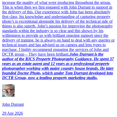
increase the quality of what were producing throughout the group.
This is when then we first engaged with John Durrant to support in
the delivery of this. Our experience with John has been absolutely
first class, his knowledge and understanding of capturing property
photo’s is exceptional alongside his delivery of the technical side of
things is also superb. John’s passion for improving the photography
standards within the industry is so clear and this shown by his
willingness to provide us with brilliant ongoing support since the
delivery of training, he is always on hand to deal with any queries or
technical issues and has advised us on camera and lens types to
purchase. I highly recommend engaging the services of John and
DCTR group – They have been brilliant.​​​​‌ ‍ ​‍​‍‌‍ ‌ ​‍‌‍‍‌‌‍‌ ‌‍‍‌‌‍ ‍​‍​‍​ ‍‍​‍​‍‌ ​ ‌‍​‌‌‍ ‍‌‍‍‌‌ ‌​‌ ‍‌​‍ ‍‌‍‍‌‌‍ ​‍​‍​‍ ​​‍​‍‌‍‍​‌ ​‍‌‍‌‌‌‍‌‍​‍​‍​ ‍‍​‍​‍​‍ ‌‍​‌‌‍‌​‌‍ ‌‌‍‍‌‌‍ ‍​‍ ‌‍‍‌‌‍ ‍‌ ‌​‌‍‌‌‌‍ ‍‌ ‌​​‍ ‌‍‌‌‌‍‌​‌‍‍‌‌ ‌​​‍ ‌‍ ‌‌‍ ‌‍‌​‌‍‌‌​ ‌‌ ​​‌ ​‍‌‍‌‌‌ ​ ‌‍‌‌‌‍ ‍‌ ‌​‌‍​‌‌ ‌​‌‍‍‌‌‍ ‌‍ ‍​ ‍ ‌‍‍‌‌‍‌​​ ‌‌‍​‌‌‍​‍​ ‍‌​ ‌‍‌‍‌​‌‍‌​‌‍‌‌​ ​‍​‍ ‌‌‍‌​​ ‌‍​ ‌‍‌‍‌‌​‍ ‌​ ‌​​ ​ ‌‍‌​‌‍​‍​‍ ‌​ ‍‌​ ​‌​ ​​​ ‌ ​‍ ‌​ ​ ​ ​‌‌‍​‌​ ​‍‌‍‌‍​ ‌ ‌‍‌‍‌‍​‌​ ​‌​ ‌‌​ ‌‌‌‍​‌​ ‍ ‌ ‌​‌ ‍‌‌ ​​‌‍‌‌​ ‌‌ ​​‌‍ ‌ ​ ‌ ‌​​ ‍ ‌ ​​‌‍​‌‌ ‌​‌‍‍​​ ‌‌‍‌‌‌ ‍​‌‍​ ‌‍‌‌‌ ​‍‌ ​​‌ ‌​​‍‌‌​ ‌‌‌​​‍‌‌ ‌‍‍ ‌‍‌‌‌ ‍‌​‍‌‌​ ​ ‌​‌​​‍‌‌​ ​ ‌​‌​​‍‌‌​ ​‍​ ​‍​ ​ ‌‍​‍​ ‌‌​ ‍​‌‍‌‌‌‍‌‌​ ‌ ​ ​​​ ​ ​ ‍​​ ‍‌‌‍​‍​‍‌‌​ ​‍​ ​‍​‍‌‌​ ‌‌‌​‌​​‍ ‍‌‍​ ‌‍‍​‌‍‍‌‌‍ ​‌‍‌​‌ ​‍‌‍‌‌‌‍ ‍​‍‌‌​ ‌‌‌​​‍‌‌ ‌‍‍ ‌‍‌‌‌ ‍‌​‍‌‌​ ​ ‌​‌​​‍‌‌​ ​ ‌​‌​​‍‌‌​ ​‍​ ​‍‌‍‌‍‌‍​‍​ ‍​​ ​ ​ ‍​‌‍​ ​ ‌‌‌‍​‌‌‍​‍​ ‌​​ ‌‌​ ‌‌​‍‌‌​ ​‍​ ​‍​‍‌‌​ ‌‌‌​‌​​‍ ‍‌ ‌​‌‍‌‌‌ ‍​‌ ‌​​ ‌‍​‍‌‍​‌‌ ​ ‌‍‌‌‌‌‌‌‌ ​‍‌‍ ​​ ‌​‍‌‌​ ​‍‌​‌‍‌‍​‌‌‍‌​‌‍ ‌‌‍‍‌‌‍ ‍​‍‌‍‌‍‍‌‌‍‌​​ ‌‌‍​‌‌‍​‍​ ‍‌​ ‌‍‌‍‌​‌‍‌​‌‍‌‌​ ​‍​‍ ‌‌‍‌​​ ‌‍​ ‌‍‌‍‌‌​‍ ‌​ ‌​​ ​ ‌‍‌​‌‍​‍​‍ ‌​ ‍‌​ ​‌​ ​​​ ‌ ​‍ ‌​ ​ ​ ​‌‌‍​‌​ ​‍‌‍‌‍​ ‌ ‌‍‌‍‌‍​‌​ ​‌​ ‌‌​ ‌‌‌‍​‌​‍‌‍‌ ‌​‌ ‍‌‌ ​​‌‍‌‌​ ‌‌ ​​‌‍ ‌ ​ ‌ ‌​​‍‌‍‌ ​​‌‍​‌‌ ‌​‌‍‍​​ ‌‌‍‌‌‌ ‍​‌‍​ ‌‍‌‌‌ ​‍‌ ​​‌ ‌​​‍‌‌​ ‌‌‌​​‍‌‌ ‌‍‍ ‌‍‌‌‌ ‍‌​‍‌‌​ ​ ‌​‌​​‍‌‌​ ​ ‌​‌​​‍‌‌​ ​‍​ ​‍​ ​ ‌‍​‍​ ‌‌​ ‍​‌‍‌‌‌‍‌‌​ ‌ ​ ​​​ ​ ​ ‍​​ ‍‌‌‍​‍​‍‌‌​ ​‍​ ​‍​‍‌‌​ ‌‌‌​‌​​‍ ‍‌‍​ ‌‍‍​‌‍‍‌‌‍ ​‌‍‌​‌ ​‍‌‍‌‌‌‍ ‍​‍‌‌​ ‌‌‌​​‍‌‌ ‌‍‍ ‌‍‌‌‌ ‍‌​‍‌‌​ ​ ‌​‌​​‍‌‌​ ​ ‌​‌​​‍‌‌​ ​‍​ ​‍‌‍‌‍‌‍​‍​ ‍​​ ​ ​ ‍​‌‍​ ​ ‌‌‌‍​‌‌‍​‍​ ‌​​ ‌‌​ ‌‌​‍‌‌​ ​‍​ ​‍​‍‌‌​ ‌‌‌​‌​​‍ ‍‌ ‌​‌‍‌‌‌ ‍​‌ ‌​​‍​‍‌ ‌
John Durrant is the
author of the RICS Property Photography Guidance. He spent 37
years as an estate agent and 12 years as a professional property
photographer working with major country house brands. He later
founded Doctor Photo, which under Tom Durrant developed into
DCTR Group, now a leading property marketing studio.​​​​‌ ‍ ​‍​‍‌‍ ‌ ​‍‌‍‍‌‌‍‌ ‌‍‍‌‌‍ ‍​‍​‍​ ‍‍​‍​‍‌ ​ ‌‍​‌‌‍ ‍‌‍‍‌‌ ‌​‌ ‍‌​‍ ‍‌‍‍‌‌‍ ​‍​‍​‍ ​​‍​‍‌‍‍​‌ ​‍‌‍‌‌‌‍‌‍​‍​‍​ ‍‍​‍​‍​‍ ‌‍​‌‌‍‌​‌‍ ‌‌‍‍‌‌‍ ‍​‍ ‌‍‍‌‌‍ ‍‌ ‌​‌‍‌‌‌‍ ‍‌ ‌​​‍ ‌‍‌‌‌‍‌​‌‍‍‌‌ ‌​​‍ ‌‍ ‌‌‍ ‌‍‌​‌‍‌‌​ ‌‌ ​​‌ ​‍‌‍‌‌‌ ​ ‌‍‌‌‌‍ ‍‌ ‌​‌‍​‌‌ ‌​‌‍‍‌‌‍ ‌‍ ‍​ ‍ ‌‍‍‌‌‍‌​​ ‌‌‍​‌‌‍​‍​ ‍‌​ ‌‍‌‍‌​‌‍‌​‌‍‌‌​ ​‍​‍ ‌‌‍‌​​ ‌‍​ ‌‍‌‍‌‌​‍ ‌​ ‌​​ ​ ‌‍‌​‌‍​‍​‍ ‌​ ‍‌​ ​‌​ ​​​ ‌ ​‍ ‌​ ​ ​ ​‌‌‍​‌​ ​‍‌‍‌‍​ ‌ ‌‍‌‍‌‍​‌​ ​‌​ ‌‌​ ‌‌‌‍​‌​ ‍ ‌ ‌​‌ ‍‌‌ ​​‌‍‌‌​ ‌‌ ​​‌‍ ‌ ​ ‌ ‌​​ ‍ ‌ ​​‌‍​‌‌ ‌​‌‍‍​​ ‌‌‍‌‌‌ ‍​‌‍​ ‌‍‌‌‌ ​‍‌ ​​‌ ‌​​‍‌‌​ ‌‌‌​​‍‌‌ ‌‍‍ ‌‍‌‌‌ ‍‌​‍‌‌​ ​ ‌​‌​​‍‌‌​ ​ ‌​‌​​‍‌‌​ ​‍​ ​‍‌‍​‍​ ​‌​ ‍​​ ​‍​ ‌ ‌‍‌​​ ‌‍​ ​​​ ​​​ ‌​​ ‌ ​ ‌ ​‍‌‌​ ​‍​ ​‍​‍‌‌​ ‌‌‌​‌​​‍ ‍‌‍​ ‌‍‍​‌‍‍‌‌‍ ​‌‍‌​‌ ​‍‌‍‌‌‌‍ ‍​‍‌‌​ ‌‌‌​​‍‌‌ ‌‍‍ ‌‍‌‌‌ ‍‌​‍‌‌​ ​ ‌​‌​​‍‌‌​ ​ ‌​‌​​‍‌‌​ ​‍​ ​‍​ ‌​​ ‌​​ ​‍‌‍​ ‌‍​ ​ ‌‍‌‍​‍​ ‌‍​ ‌ ​ ‌‌​ ‌‍‌‍‌‌​‍‌‌​ ​‍​ ​‍​‍‌‌​ ‌‌‌​‌​​‍ ‍‌ ‌​‌‍‌‌‌ ‍​‌ ‌​​ ‌‍​‍‌‍​‌‌ ​ ‌‍‌‌‌‌‌‌‌ ​‍‌‍ ​​ ‌​‍‌‌​ ​‍‌​‌‍‌‍​‌‌‍‌​‌‍ ‌‌‍‍‌‌‍ ‍​‍‌‍‌‍‍‌‌‍‌​​ ‌‌‍​‌‌‍​‍​ ‍‌​ ‌‍‌‍‌​‌‍‌​‌‍‌‌​ ​‍​‍ ‌‌‍‌​​ ‌‍​ ‌‍‌‍‌‌​‍ ‌​ ‌​​ ​ ‌‍‌​‌‍​‍​‍ ‌​ ‍‌​ ​‌​ ​​​ ‌ ​‍ ‌​ ​ ​ ​‌‌‍​‌​ ​‍‌‍‌‍​ ‌ ‌‍‌‍‌‍​‌​ ​‌​ ‌‌​ ‌‌‌‍​‌​‍‌‍‌ ‌​‌ ‍‌‌ ​​‌‍‌‌​ ‌‌ ​​‌‍ ‌ ​ ‌ ‌​​‍‌‍‌ ​​‌‍​‌‌ ‌​‌‍‍​​ ‌‌‍‌‌‌ ‍​‌‍​ ‌‍‌‌‌ ​‍‌ ​​‌ ‌​​‍‌‌​ ‌‌‌​​‍‌‌ ‌‍‍ ‌‍‌‌‌ ‍‌​‍‌‌​ ​ ‌​‌​​‍‌‌​ ​ ‌​‌​​‍‌‌​ ​‍​ ​‍‌‍​‍​ ​‌​ ‍​​ ​‍​ ‌ ‌‍‌​​ ‌‍​ ​​​ ​​​ ‌​​ ‌ ​ ‌ ​‍‌‌​ ​‍​ ​‍​‍‌‌​ ‌‌‌​‌​​‍ ‍‌‍​ ‌‍‍​‌‍‍‌‌‍ ​‌‍‌​‌ ​‍‌‍‌‌‌‍ ‍​‍‌‌​ ‌‌‌​​‍‌‌ ‌‍‍ ‌‍‌‌‌ ‍‌​‍‌‌​ ​ ‌​‌​​‍‌‌​ ​ ‌​‌​​‍‌‌​ ​‍​ ​‍​ ‌​​ ‌​​ ​‍‌‍​ ‌‍​ ​ ‌‍‌‍​‍​ ‌‍​ ‌ ​ ‌‌​ ‌‍‌‍‌‌​‍‌‌​ ​‍​ ​‍​‍‌‌​ ‌‌‌​‌​​‍ ‍‌ ‌​‌‍‌‌‌ ‍​‌ ‌​​‍​‍‌ ‌
John Durrant​​​​‌ ‍ ​‍​‍‌‍ ‌ ​‍‌‍‍‌‌‍‌ ‌‍‍‌‌‍ ‍​‍​‍​ ‍‍​‍​‍‌ ​ ‌‍​‌‌‍ ‍‌‍‍‌‌ ‌​‌ ‍‌​‍ ‍‌‍‍‌‌‍ ​‍​‍​‍ ​​‍​‍‌‍‍​‌ ​‍‌‍‌‌‌‍‌‍​‍​‍​ ‍‍​‍​‍​‍ ‌‍​‌‌‍‌​‌‍ ‌‌‍‍‌‌‍ ‍​‍ ‌‍‍‌‌‍ ‍‌ ‌​‌‍‌‌‌‍ ‍‌ ‌​​‍ ‌‍‌‌‌‍‌​‌‍‍‌‌ ‌​​‍ ‌‍ ‌‌‍ ‌‍‌​‌‍‌‌​ ‌‌ ​​‌ ​‍‌‍‌‌‌ ​ ‌‍‌‌‌‍ ‍‌ ‌​‌‍​‌‌ ‌​‌‍‍‌‌‍ ‌‍ ‍​ ‍ ‌‍‍‌‌‍‌​​ ‌‌‍​‌​ ​ ​ ‌​‌‍​‍​ ‌ ‌‍‌​​ ‍​​ ‌‌​‍ ‌​ ‌ ‌‍‌‌‌‍​‌​ ‌​​‍ ‌​ ‌​‌‍​‍​ ​‌‌‍‌‌​‍ ‌​ ‍​‌‍​‍​ ​​‌‍​‍​‍ ‌​ ‍‌​ ​‍‌‍​‍‌‍‌‌‌‍‌​‌‍‌​​ ‌‍‌‍​‍‌‍‌​‌‍‌​‌‍​‌‌‍‌‍​ ‍ ‌ ‌​‌ ‍‌‌ ​​‌‍‌‌​ ‌‌‍​‌‌ ‌‌‌ ‌​‌‍‍​‌‍ ‌ ​‍​ ‍ ‌ ​​‌‍​‌‌ ‌​‌‍‍​​ ‌‌‍ ‍‌‍​‌‌‍ ‌‌‍‌‌​ ‌‍​‍‌‍​‌‌ ​ ‌‍‌‌‌‌‌‌‌ ​‍‌‍ ​​ ‌​‍‌‌​ ​‍‌​‌‍‌‍​‌‌‍‌​‌‍ ‌‌‍‍‌‌‍ ‍​‍‌‍‌‍‍‌‌‍‌​​ ‌‌‍​‌​ ​ ​ ‌​‌‍​‍​ ‌ ‌‍‌​​ ‍​​ ‌‌​‍ ‌​ ‌ ‌‍‌‌‌‍​‌​ ‌​​‍ ‌​ ‌​‌‍​‍​ ​‌‌‍‌‌​‍ ‌​ ‍​‌‍​‍​ ​​‌‍​‍​‍ ‌​ ‍‌​ ​‍‌‍​‍‌‍‌‌‌‍‌​‌‍‌​​ ‌‍‌‍​‍‌‍‌​‌‍‌​‌‍​‌‌‍‌‍​‍‌‍‌ ‌​‌ ‍‌‌ ​​‌‍‌‌​ ‌‌‍​‌‌ ‌‌‌ ‌​‌‍‍​‌‍ ‌ ​‍​‍‌‍‌ ​​‌‍​‌‌ ‌​‌‍‍​​ ‌‌‍ ‍‌‍​‌‌‍ ‌‌‍‌‌​‍‌‍‌ ​​‌‍‌‌‌ ​‍‌ ​ ‌ ​​‌‍‌‌‌‍​ ‌ ‌​‌‍‍‌‌ ‌‍‌‍‌‌​ ‌‌ ​​‌ ‌‌‌‍​‍‌‍ ​‌‍‍‌‌ ​ ‌‍‍​‌‍‌‌‌‍‌​​‍​‍‌ ‌
29 Apr 2026