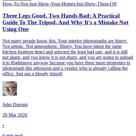
How-To-Not-Just-Show-Your-Homes-but-Show-Them-Off​​​​‌ ‍ ​‍​‍‌‍ ‌ ​‍‌‍‍‌‌‍‌ ‌‍‍‌‌‍ ‍​‍​‍​ ‍‍​‍​‍‌ ​ ‌‍​‌‌‍ ‍‌‍‍‌‌ ‌​‌ ‍‌​‍ ‍‌‍‍‌‌‍ ​‍​‍​‍ ​​‍​‍‌‍‍​‌ ​‍‌‍‌‌‌‍‌‍​‍​‍​ ‍‍​‍​‍​‍ ‌‍​‌‌‍‌​‌‍ ‌‌‍‍‌‌‍ ‍​‍ ‌‍‍‌‌‍ ‍‌ ‌​‌‍‌‌‌‍ ‍‌ ‌​​‍ ‌‍‌‌‌‍‌​‌‍‍‌‌ ‌​​‍ ‌‍ ‌‌‍ ‌‍‌​‌‍‌‌​ ‌‌ ​​‌ ​‍‌‍‌‌‌ ​ ‌‍‌‌‌‍ ‍‌ ‌​‌‍​‌‌ ‌​‌‍‍‌‌‍ ‌‍ ‍​ ‍ ‌‍‍‌‌‍‌​​ ‌​ ​ ‌‍‌‌‌‍‌‌​ ​‌‌‍​ ​ ‍​​ ‍‌​ ​‍​‍ ‌‌‍‌‍‌‍‌​​ ‍​​ ‌‌​‍ ‌​ ‌​‌‍‌​​ ‌​​ ‍‌​‍ ‌‌‍​‍‌‍‌​​ ​‍​ ​‌​‍ ‌‌‍​ ​ ​‌‌‍‌‌​ ‌‌​ ​​‌‍‌​​ ​‍‌‍‌‌‌‍‌‍​ ‌‍​ ​​‌‍‌‍​ ‍ ‌ ‌​‌ ‍‌‌ ​​‌‍‌‌​ ‌‌ ​​‌‍ ‌ ​ ‌ ‌​‌​​ ‌‍​‌‌ ‌​‌‍‌‌‌‍‌ ‌‍ ‌ ​‍‌ ‍‌​ ‍ ‌ ​​‌‍​‌‌ ‌​‌‍‍​​ ‌‌ ‌​‌‍‍‌‌ ‌​‌‍ ​‌‍‌‌​ ‌‍​‍‌‍​‌‌ ​ ‌‍‌‌‌‌‌‌‌ ​‍‌‍ ​​ ‌​‍‌‌​ ​‍‌​‌‍‌‍​‌‌‍‌​‌‍ ‌‌‍‍‌‌‍ ‍​‍‌‍‌‍‍‌‌‍‌​​ ‌​ ​ ‌‍‌‌‌‍‌‌​ ​‌‌‍​ ​ ‍​​ ‍‌​ ​‍​‍ ‌‌‍‌‍‌‍‌​​ ‍​​ ‌‌​‍ ‌​ ‌​‌‍‌​​ ‌​​ ‍‌​‍ ‌‌‍​‍‌‍‌​​ ​‍​ ​‌​‍ ‌‌‍​ ​ ​‌‌‍‌‌​ ‌‌​ ​​‌‍‌​​ ​‍‌‍‌‌‌‍‌‍​ ‌‍​ ​​‌‍‌‍​‍‌‍‌ ‌​‌ ‍‌‌ ​​‌‍‌‌​ ‌‌ ​​‌‍ ‌ ​ ‌ ‌​‌​​ ‌‍​‌‌ ‌​‌‍‌‌‌‍‌ ‌‍ ‌ ​‍‌ ‍‌​‍‌‍‌ ​​‌‍​‌‌ ‌​‌‍‍​​ ‌‌ ‌​‌‍‍‌‌ ‌​‌‍ ​‌‍‌‌​‍‌‍‌ ​​‌‍‌‌‌ ​‍‌ ​ ‌ ​​‌‍‌‌‌‍​ ‌ ‌​‌‍‍‌‌ ‌‍‌‍‌‌​ ‌‌ ​​‌ ‌‌‌‍​‍‌‍ ​‌‍‍‌‌ ​ ‌‍‍​‌‍‌‌‌‍‌​​‍​‍‌ ‌
Three Legs Good, Two Hands Bad: A Practical
Guide To The Tripod, And Why It's a Mistake Not
Using One​​​​‌ ‍ ​‍​‍‌‍ ‌ ​‍‌‍‍‌‌‍‌ ‌‍‍‌‌‍ ‍​‍​‍​ ‍‍​‍​‍‌ ​ ‌‍​‌‌‍ ‍‌‍‍‌‌ ‌​‌ ‍‌​‍ ‍‌‍‍‌‌‍ ​‍​‍​‍ ​​‍​‍‌‍‍​‌ ​‍‌‍‌‌‌‍‌‍​‍​‍​ ‍‍​‍​‍​‍ ‌‍​‌‌‍‌​‌‍ ‌‌‍‍‌‌‍ ‍​‍ ‌‍‍‌‌‍ ‍‌ ‌​‌‍‌‌‌‍ ‍‌ ‌​​‍ ‌‍‌‌‌‍‌​‌‍‍‌‌ ‌​​‍ ‌‍ ‌‌‍ ‌‍‌​‌‍‌‌​ ‌‌ ​​‌ ​‍‌‍‌‌‌ ​ ‌‍‌‌‌‍ ‍‌ ‌​‌‍​‌‌ ‌​‌‍‍‌‌‍ ‌‍ ‍​ ‍ ‌‍‍‌‌‍‌​​ ‌​ ‍‌‌‍​ ‌‍‌‍‌‍‌​​ ‍​‌‍‌‍​ ‍‌​ ​‌​‍ ‌‌‍​‍​ ‌​‌‍​‍​ ​‌​‍ ‌​ ‌​​ ​​​ ‌ ​ ​ ​‍ ‌‌‍​‌​ ​​‌‍‌​​ ​​​‍ ‌​ ‍‌​ ‌‌‌‍​‍​ ‍‌​ ‍​‌‍‌‍‌‍‌‌​ ‍​​ ‌ ‌‍‌‍‌‍‌‌​ ​ ​ ‍ ‌ ‌​‌ ‍‌‌ ​​‌‍‌‌​ ‌‌ ​​‌‍ ‌ ​ ‌ ‌​​ ‍ ‌ ​​‌‍​‌‌ ‌​‌‍‍​​ ‌‌ ‌​‌‍‍‌‌ ‌​‌‍ ​‌‍‌‌​ ‌‍​‍‌‍​‌‌ ​ ‌‍‌‌‌‌‌‌‌ ​‍‌‍ ​​ ‌​‍‌‌​ ​‍‌​‌‍‌‍​‌‌‍‌​‌‍ ‌‌‍‍‌‌‍ ‍​‍‌‍‌‍‍‌‌‍‌​​ ‌​ ‍‌‌‍​ ‌‍‌‍‌‍‌​​ ‍​‌‍‌‍​ ‍‌​ ​‌​‍ ‌‌‍​‍​ ‌​‌‍​‍​ ​‌​‍ ‌​ ‌​​ ​​​ ‌ ​ ​ ​‍ ‌‌‍​‌​ ​​‌‍‌​​ ​​​‍ ‌​ ‍‌​ ‌‌‌‍​‍​ ‍‌​ ‍​‌‍‌‍‌‍‌‌​ ‍​​ ‌ ‌‍‌‍‌‍‌‌​ ​ ​‍‌‍‌ ‌​‌ ‍‌‌ ​​‌‍‌‌​ ‌‌ ​​‌‍ ‌ ​ ‌ ‌​​‍‌‍‌ ​​‌‍​‌‌ ‌​‌‍‍​​ ‌‌ ‌​‌‍‍‌‌ ‌​‌‍ ​‌‍‌‌​‍‌‍‌ ​​‌‍‌‌‌ ​‍‌ ​ ‌ ​​‌‍‌‌‌‍​ ‌ ‌​‌‍‍‌‌ ‌‍‌‍‌‌​ ‌‌ ​​‌ ‌‌‌‍​‍‌‍ ​‌‍‍‌‌ ​ ‌‍‍​‌‍‌‌‌‍‌​​‍​‍‌ ‌
Not many people know this. Your interior photographs are blurry.
Not artistic. Not atmospheric. Blurry. You have taken the same
kitchen fourteen times and selected the least bad one, and it is still
not sharp, and you know it is not sharp, and you are going to upload
it to Rightmove anyway because you have three more properties to
photograph this afternoon and a vendor who is already calling the
office. Just use a bloody tripod!​​​​‌ ‍ ​‍​‍‌‍ ‌ ​‍‌‍‍‌‌‍‌ ‌‍‍‌‌‍ ‍​‍​‍​ ‍‍​‍​‍‌ ​ ‌‍​‌‌‍ ‍‌‍‍‌‌ ‌​‌ ‍‌​‍ ‍‌‍‍‌‌‍ ​‍​‍​‍ ​​‍​‍‌‍‍​‌ ​‍‌‍‌‌‌‍‌‍​‍​‍​ ‍‍​‍​‍​‍ ‌‍​‌‌‍‌​‌‍ ‌‌‍‍‌‌‍ ‍​‍ ‌‍‍‌‌‍ ‍‌ ‌​‌‍‌‌‌‍ ‍‌ ‌​​‍ ‌‍‌‌‌‍‌​‌‍‍‌‌ ‌​​‍ ‌‍ ‌‌‍ ‌‍‌​‌‍‌‌​ ‌‌ ​​‌ ​‍‌‍‌‌‌ ​ ‌‍‌‌‌‍ ‍‌ ‌​‌‍​‌‌ ‌​‌‍‍‌‌‍ ‌‍ ‍​ ‍ ‌‍‍‌‌‍‌​​ ‌​ ‍‌‌‍​ ‌‍‌‍‌‍‌​​ ‍​‌‍‌‍​ ‍‌​ ​‌​‍ ‌‌‍​‍​ ‌​‌‍​‍​ ​‌​‍ ‌​ ‌​​ ​​​ ‌ ​ ​ ​‍ ‌‌‍​‌​ ​​‌‍‌​​ ​​​‍ ‌​ ‍‌​ ‌‌‌‍​‍​ ‍‌​ ‍​‌‍‌‍‌‍‌‌​ ‍​​ ‌ ‌‍‌‍‌‍‌‌​ ​ ​ ‍ ‌ ‌​‌ ‍‌‌ ​​‌‍‌‌​ ‌‌ ​​‌‍ ‌ ​ ‌ ‌​​ ‍ ‌ ​​‌‍​‌‌ ‌​‌‍‍​​ ‌‌‍‌‌‌ ‍​‌‍​ ‌‍‌‌‌ ​‍‌ ​​‌ ‌​​‍‌‌​ ‌‌‌​​‍‌‌ ‌‍‍ ‌‍‌‌‌ ‍‌​‍‌‌​ ​ ‌​‌​​‍‌‌​ ​ ‌​‌​​‍‌‌​ ​‍​ ​‍​ ‍‌‌‍‌‍​ ‌‍​ ‍​​ ‌​‌‍‌‌‌‍​‍​ ​‌​ ‌​​ ​‌​ ​‌​ ​‌​‍‌‌​ ​‍​ ​‍​‍‌‌​ ‌‌‌​‌​​‍ ‍‌‍​ ‌‍‍​‌‍‍‌‌‍ ​‌‍‌​‌ ​‍‌‍‌‌‌‍ ‍​‍‌‌​ ‌‌‌​​‍‌‌ ‌‍‍ ‌‍‌‌‌ ‍‌​‍‌‌​ ​ ‌​‌​​‍‌‌​ ​ ‌​‌​​‍‌‌​ ​‍​ ​‍​ ‌‍​ ‍​​ ‌ ‌‍​ ‌‍​‌​ ‍​‌‍​‌‌‍​‍​ ‍‌‌‍​‌‌‍‌‌​ ‌‌​‍‌‌​ ​‍​ ​‍​‍‌‌​ ‌‌‌​‌​​‍ ‍‌ ‌​‌‍‌‌‌ ‍​‌ ‌​​ ‌‍​‍‌‍​‌‌ ​ ‌‍‌‌‌‌‌‌‌ ​‍‌‍ ​​ ‌​‍‌‌​ ​‍‌​‌‍‌‍​‌‌‍‌​‌‍ ‌‌‍‍‌‌‍ ‍​‍‌‍‌‍‍‌‌‍‌​​ ‌​ ‍‌‌‍​ ‌‍‌‍‌‍‌​​ ‍​‌‍‌‍​ ‍‌​ ​‌​‍ ‌‌‍​‍​ ‌​‌‍​‍​ ​‌​‍ ‌​ ‌​​ ​​​ ‌ ​ ​ ​‍ ‌‌‍​‌​ ​​‌‍‌​​ ​​​‍ ‌​ ‍‌​ ‌‌‌‍​‍​ ‍‌​ ‍​‌‍‌‍‌‍‌‌​ ‍​​ ‌ ‌‍‌‍‌‍‌‌​ ​ ​‍‌‍‌ ‌​‌ ‍‌‌ ​​‌‍‌‌​ ‌‌ ​​‌‍ ‌ ​ ‌ ‌​​‍‌‍‌ ​​‌‍​‌‌ ‌​‌‍‍​​ ‌‌‍‌‌‌ ‍​‌‍​ ‌‍‌‌‌ ​‍‌ ​​‌ ‌​​‍‌‌​ ‌‌‌​​‍‌‌ ‌‍‍ ‌‍‌‌‌ ‍‌​‍‌‌​ ​ ‌​‌​​‍‌‌​ ​ ‌​‌​​‍‌‌​ ​‍​ ​‍​ ‍‌‌‍‌‍​ ‌‍​ ‍​​ ‌​‌‍‌‌‌‍​‍​ ​‌​ ‌​​ ​‌​ ​‌​ ​‌​‍‌‌​ ​‍​ ​‍​‍‌‌​ ‌‌‌​‌​​‍ ‍‌‍​ ‌‍‍​‌‍‍‌‌‍ ​‌‍‌​‌ ​‍‌‍‌‌‌‍ ‍​‍‌‌​ ‌‌‌​​‍‌‌ ‌‍‍ ‌‍‌‌‌ ‍‌​‍‌‌​ ​ ‌​‌​​‍‌‌​ ​ ‌​‌​​‍‌‌​ ​‍​ ​‍​ ‌‍​ ‍​​ ‌ ‌‍​ ‌‍​‌​ ‍​‌‍​‌‌‍​‍​ ‍‌‌‍​‌‌‍‌‌​ ‌‌​‍‌‌​ ​‍​ ​‍​‍‌‌​ ‌‌‌​‌​​‍ ‍‌ ‌​‌‍‌‌‌ ‍​‌ ‌​​‍‌‍‌ ​​‌‍‌‌‌ ​‍‌ ​ ‌ ​​‌‍‌‌‌‍​ ‌ ‌​‌‍‍‌‌ ‌‍‌‍‌‌​ ‌‌ ​​‌ ‌‌‌‍​‍‌‍ ​‌‍‍‌‌ ​ ‌‍‍​‌‍‌‌‌‍‌​​‍​‍‌ ‌
John Durrant​​​​‌ ‍ ​‍​‍‌‍ ‌ ​‍‌‍‍‌‌‍‌ ‌‍‍‌‌‍ ‍​‍​‍​ ‍‍​‍​‍‌ ​ ‌‍​‌‌‍ ‍‌‍‍‌‌ ‌​‌ ‍‌​‍ ‍‌‍‍‌‌‍ ​‍​‍​‍ ​​‍​‍‌‍‍​‌ ​‍‌‍‌‌‌‍‌‍​‍​‍​ ‍‍​‍​‍​‍ ‌‍​‌‌‍‌​‌‍ ‌‌‍‍‌‌‍ ‍​‍ ‌‍‍‌‌‍ ‍‌ ‌​‌‍‌‌‌‍ ‍‌ ‌​​‍ ‌‍‌‌‌‍‌​‌‍‍‌‌ ‌​​‍ ‌‍ ‌‌‍ ‌‍‌​‌‍‌‌​ ‌‌ ​​‌ ​‍‌‍‌‌‌ ​ ‌‍‌‌‌‍ ‍‌ ‌​‌‍​‌‌ ‌​‌‍‍‌‌‍ ‌‍ ‍​ ‍ ‌‍‍‌‌‍‌​​ ‌‌‍​‌​ ​ ​ ‌​‌‍​‍​ ‌ ‌‍‌​​ ‍​​ ‌‌​‍ ‌​ ‌ ‌‍‌‌‌‍​‌​ ‌​​‍ ‌​ ‌​‌‍​‍​ ​‌‌‍‌‌​‍ ‌​ ‍​‌‍​‍​ ​​‌‍​‍​‍ ‌​ ‍‌​ ​‍‌‍​‍‌‍‌‌‌‍‌​‌‍‌​​ ‌‍‌‍​‍‌‍‌​‌‍‌​‌‍​‌‌‍‌‍​ ‍ ‌ ‌​‌ ‍‌‌ ​​‌‍‌‌​ ‌‌‍​‌‌ ‌‌‌ ‌​‌‍‍​‌‍ ‌ ​‍​ ‍ ‌ ​​‌‍​‌‌ ‌​‌‍‍​​ ‌‌‍ ‍‌‍​‌‌‍ ‌‌‍‌‌​ ‌‍​‍‌‍​‌‌ ​ ‌‍‌‌‌‌‌‌‌ ​‍‌‍ ​​ ‌​‍‌‌​ ​‍‌​‌‍‌‍​‌‌‍‌​‌‍ ‌‌‍‍‌‌‍ ‍​‍‌‍‌‍‍‌‌‍‌​​ ‌‌‍​‌​ ​ ​ ‌​‌‍​‍​ ‌ ‌‍‌​​ ‍​​ ‌‌​‍ ‌​ ‌ ‌‍‌‌‌‍​‌​ ‌​​‍ ‌​ ‌​‌‍​‍​ ​‌‌‍‌‌​‍ ‌​ ‍​‌‍​‍​ ​​‌‍​‍​‍ ‌​ ‍‌​ ​‍‌‍​‍‌‍‌‌‌‍‌​‌‍‌​​ ‌‍‌‍​‍‌‍‌​‌‍‌​‌‍​‌‌‍‌‍​‍‌‍‌ ‌​‌ ‍‌‌ ​​‌‍‌‌​ ‌‌‍​‌‌ ‌‌‌ ‌​‌‍‍​‌‍ ‌ ​‍​‍‌‍‌ ​​‌‍​‌‌ ‌​‌‍‍​​ ‌‌‍ ‍‌‍​‌‌‍ ‌‌‍‌‌​‍‌‍‌ ​​‌‍‌‌‌ ​‍‌ ​ ‌ ​​‌‍‌‌‌‍​ ‌ ‌​‌‍‍‌‌ ‌‍‌‍‌‌​ ‌‌ ​​‌ ‌‌‌‍​‍‌‍ ​‌‍‍‌‌ ​ ‌‍‍​‌‍‌‌‌‍‌​​‍​‍‌ ‌
28 Mar 2026
•
6 min read