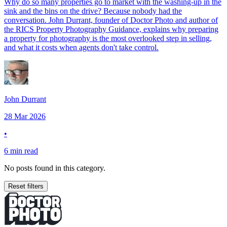
Why do so many properties go to market with the washing-up in the
sink and the bins on the drive? Because nobody had the
conversation. John Durrant, founder of Doctor Photo and author of
the RICS Property Photography Guidance, explains why preparing
a property for photography is the most overlooked step in selling,
and what it costs when agents don't take control.​​​​‌ ‍ ​‍​‍‌‍ ‌ ​‍‌‍‍‌‌‍‌ ‌‍‍‌‌‍ ‍​‍​‍​ ‍‍​‍​‍‌ ​ ‌‍​‌‌‍ ‍‌‍‍‌‌ ‌​‌ ‍‌​‍ ‍‌‍‍‌‌‍ ​‍​‍​‍ ​​‍​‍‌‍‍​‌ ​‍‌‍‌‌‌‍‌‍​‍​‍​ ‍‍​‍​‍​‍ ‌‍​‌‌‍‌​‌‍ ‌‌‍‍‌‌‍ ‍​‍ ‌‍‍‌‌‍ ‍‌ ‌​‌‍‌‌‌‍ ‍‌ ‌​​‍ ‌‍‌‌‌‍‌​‌‍‍‌‌ ‌​​‍ ‌‍ ‌‌‍ ‌‍‌​‌‍‌‌​ ‌‌ ​​‌ ​‍‌‍‌‌‌ ​ ‌‍‌‌‌‍ ‍‌ ‌​‌‍​‌‌ ‌​‌‍‍‌‌‍ ‌‍ ‍​ ‍ ‌‍‍‌‌‍‌​​ ‌‌‍‌‌​ ‍‌​ ‌ ‌‍​‌‌‍‌‌​ ‌​​ ‌ ​ ‍​​‍ ‌​ ‌‌​ ​‌​ ‍‌​ ‌ ​‍ ‌​ ‌​‌‍‌‌‌‍‌‍‌‍‌​​‍ ‌‌‍​‍‌‍​‍‌‍​‍‌‍‌‍​‍ ‌​ ​‍‌‍​ ‌‍​ ​ ‍‌​ ​‍‌‍‌‍​ ​‌‌‍​‍​ ​​​ ‌‍​ ‍‌​ ‌​​ ‍ ‌ ‌​‌ ‍‌‌ ​​‌‍‌‌​ ‌‌ ​​‌‍ ‌ ​ ‌ ‌​​ ‍ ‌ ​​‌‍​‌‌ ‌​‌‍‍​​ ‌‌‍‌‌‌ ‍​‌‍​ ‌‍‌‌‌ ​‍‌ ​​‌ ‌​​‍‌‌​ ‌‌‌​​‍‌‌ ‌‍‍ ‌‍‌‌‌ ‍‌​‍‌‌​ ​ ‌​‌​​‍‌‌​ ​ ‌​‌​​‍‌‌​ ​‍​ ​‍‌‍​‌​ ​‌‌‍​‍​ ​‍​ ‍​‌‍​‌​ ‍​​ ​​​ ‍​​ ​​‌‍​ ​ ‌‍​‍‌‌​ ​‍​ ​‍​‍‌‌​ ‌‌‌​‌​​‍ ‍‌‍​ ‌‍‍​‌‍‍‌‌‍ ​‌‍‌​‌ ​‍‌‍‌‌‌‍ ‍​‍‌‌​ ‌‌‌​​‍‌‌ ‌‍‍ ‌‍‌‌‌ ‍‌​‍‌‌​ ​ ‌​‌​​‍‌‌​ ​ ‌​‌​​‍‌‌​ ​‍​ ​‍​ ​ ​ ​‌​ ​‍​ ‌‌‌‍​‍​ ​ ‌‍‌‍‌‍‌‌​ ​‍​ ​​‌‍‌‌​ ‍​​‍‌‌​ ​‍​ ​‍​‍‌‌​ ‌‌‌​‌​​‍ ‍‌ ‌​‌‍‌‌‌ ‍​‌ ‌​​ ‌‍​‍‌‍​‌‌ ​ ‌‍‌‌‌‌‌‌‌ ​‍‌‍ ​​ ‌​‍‌‌​ ​‍‌​‌‍‌‍​‌‌‍‌​‌‍ ‌‌‍‍‌‌‍ ‍​‍‌‍‌‍‍‌‌‍‌​​ ‌‌‍‌‌​ ‍‌​ ‌ ‌‍​‌‌‍‌‌​ ‌​​ ‌ ​ ‍​​‍ ‌​ ‌‌​ ​‌​ ‍‌​ ‌ ​‍ ‌​ ‌​‌‍‌‌‌‍‌‍‌‍‌​​‍ ‌‌‍​‍‌‍​‍‌‍​‍‌‍‌‍​‍ ‌​ ​‍‌‍​ ‌‍​ ​ ‍‌​ ​‍‌‍‌‍​ ​‌‌‍​‍​ ​​​ ‌‍​ ‍‌​ ‌​​‍‌‍‌ ‌​‌ ‍‌‌ ​​‌‍‌‌​ ‌‌ ​​‌‍ ‌ ​ ‌ ‌​​‍‌‍‌ ​​‌‍​‌‌ ‌​‌‍‍​​ ‌‌‍‌‌‌ ‍​‌‍​ ‌‍‌‌‌ ​‍‌ ​​‌ ‌​​‍‌‌​ ‌‌‌​​‍‌‌ ‌‍‍ ‌‍‌‌‌ ‍‌​‍‌‌​ ​ ‌​‌​​‍‌‌​ ​ ‌​‌​​‍‌‌​ ​‍​ ​‍‌‍​‌​ ​‌‌‍​‍​ ​‍​ ‍​‌‍​‌​ ‍​​ ​​​ ‍​​ ​​‌‍​ ​ ‌‍​‍‌‌​ ​‍​ ​‍​‍‌‌​ ‌‌‌​‌​​‍ ‍‌‍​ ‌‍‍​‌‍‍‌‌‍ ​‌‍‌​‌ ​‍‌‍‌‌‌‍ ‍​‍‌‌​ ‌‌‌​​‍‌‌ ‌‍‍ ‌‍‌‌‌ ‍‌​‍‌‌​ ​ ‌​‌​​‍‌‌​ ​ ‌​‌​​‍‌‌​ ​‍​ ​‍​ ​ ​ ​‌​ ​‍​ ‌‌‌‍​‍​ ​ ‌‍‌‍‌‍‌‌​ ​‍​ ​​‌‍‌‌​ ‍​​‍‌‌​ ​‍​ ​‍​‍‌‌​ ‌‌‌​‌​​‍ ‍‌ ‌​‌‍‌‌‌ ‍​‌ ‌​​‍‌‍‌ ​​‌‍‌‌‌ ​‍‌ ​ ‌ ​​‌‍‌‌‌‍​ ‌ ‌​‌‍‍‌‌ ‌‍‌‍‌‌​ ‌‌ ​​‌ ‌‌‌‍​‍‌‍ ​‌‍‍‌‌ ​ ‌‍‍​‌‍‌‌‌‍‌​​‍​‍‌ ‌
John Durrant​​​​‌ ‍ ​‍​‍‌‍ ‌ ​‍‌‍‍‌‌‍‌ ‌‍‍‌‌‍ ‍​‍​‍​ ‍‍​‍​‍‌ ​ ‌‍​‌‌‍ ‍‌‍‍‌‌ ‌​‌ ‍‌​‍ ‍‌‍‍‌‌‍ ​‍​‍​‍ ​​‍​‍‌‍‍​‌ ​‍‌‍‌‌‌‍‌‍​‍​‍​ ‍‍​‍​‍​‍ ‌‍​‌‌‍‌​‌‍ ‌‌‍‍‌‌‍ ‍​‍ ‌‍‍‌‌‍ ‍‌ ‌​‌‍‌‌‌‍ ‍‌ ‌​​‍ ‌‍‌‌‌‍‌​‌‍‍‌‌ ‌​​‍ ‌‍ ‌‌‍ ‌‍‌​‌‍‌‌​ ‌‌ ​​‌ ​‍‌‍‌‌‌ ​ ‌‍‌‌‌‍ ‍‌ ‌​‌‍​‌‌ ‌​‌‍‍‌‌‍ ‌‍ ‍​ ‍ ‌‍‍‌‌‍‌​​ ‌‌‍​‌​ ​ ​ ‌​‌‍​‍​ ‌ ‌‍‌​​ ‍​​ ‌‌​‍ ‌​ ‌ ‌‍‌‌‌‍​‌​ ‌​​‍ ‌​ ‌​‌‍​‍​ ​‌‌‍‌‌​‍ ‌​ ‍​‌‍​‍​ ​​‌‍​‍​‍ ‌​ ‍‌​ ​‍‌‍​‍‌‍‌‌‌‍‌​‌‍‌​​ ‌‍‌‍​‍‌‍‌​‌‍‌​‌‍​‌‌‍‌‍​ ‍ ‌ ‌​‌ ‍‌‌ ​​‌‍‌‌​ ‌‌‍​‌‌ ‌‌‌ ‌​‌‍‍​‌‍ ‌ ​‍​ ‍ ‌ ​​‌‍​‌‌ ‌​‌‍‍​​ ‌‌‍ ‍‌‍​‌‌‍ ‌‌‍‌‌​ ‌‍​‍‌‍​‌‌ ​ ‌‍‌‌‌‌‌‌‌ ​‍‌‍ ​​ ‌​‍‌‌​ ​‍‌​‌‍‌‍​‌‌‍‌​‌‍ ‌‌‍‍‌‌‍ ‍​‍‌‍‌‍‍‌‌‍‌​​ ‌‌‍​‌​ ​ ​ ‌​‌‍​‍​ ‌ ‌‍‌​​ ‍​​ ‌‌​‍ ‌​ ‌ ‌‍‌‌‌‍​‌​ ‌​​‍ ‌​ ‌​‌‍​‍​ ​‌‌‍‌‌​‍ ‌​ ‍​‌‍​‍​ ​​‌‍​‍​‍ ‌​ ‍‌​ ​‍‌‍​‍‌‍‌‌‌‍‌​‌‍‌​​ ‌‍‌‍​‍‌‍‌​‌‍‌​‌‍​‌‌‍‌‍​‍‌‍‌ ‌​‌ ‍‌‌ ​​‌‍‌‌​ ‌‌‍​‌‌ ‌‌‌ ‌​‌‍‍​‌‍ ‌ ​‍​‍‌‍‌ ​​‌‍​‌‌ ‌​‌‍‍​​ ‌‌‍ ‍‌‍​‌‌‍ ‌‌‍‌‌​‍‌‍‌ ​​‌‍‌‌‌ ​‍‌ ​ ‌ ​​‌‍‌‌‌‍​ ‌ ‌​‌‍‍‌‌ ‌‍‌‍‌‌​ ‌‌ ​​‌ ‌‌‌‍​‍‌‍ ​‌‍‍‌‌ ​ ‌‍‍​‌‍‌‌‌‍‌​​‍​‍‌ ‌
28 Mar 2026
•
6 min read
No posts found in this category.
Reset filters