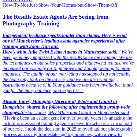
How-To-Not-Just-Show-Your-Homes-but-Show-Them-Off​​​​‌ ‍ ​‍​‍‌‍ ‌ ​‍‌‍‍‌‌‍‌ ‌‍‍‌‌‍ ‍​‍​‍​ ‍‍​‍​‍‌ ​ ‌‍​‌‌‍ ‍‌‍‍‌‌ ‌​‌ ‍‌​‍ ‍‌‍‍‌‌‍ ​‍​‍​‍ ​​‍​‍‌‍‍​‌ ​‍‌‍‌‌‌‍‌‍​‍​‍​ ‍‍​‍​‍​‍ ‌‍​‌‌‍‌​‌‍ ‌‌‍‍‌‌‍ ‍​‍ ‌‍‍‌‌‍ ‍‌ ‌​‌‍‌‌‌‍ ‍‌ ‌​​‍ ‌‍‌‌‌‍‌​‌‍‍‌‌ ‌​​‍ ‌‍ ‌‌‍ ‌‍‌​‌‍‌‌​ ‌‌ ​​‌ ​‍‌‍‌‌‌ ​ ‌‍‌‌‌‍ ‍‌ ‌​‌‍​‌‌ ‌​‌‍‍‌‌‍ ‌‍ ‍​ ‍ ‌‍‍‌‌‍‌​​ ‌​ ​ ‌‍‌‌‌‍‌‌​ ​‌‌‍​ ​ ‍​​ ‍‌​ ​‍​‍ ‌‌‍‌‍‌‍‌​​ ‍​​ ‌‌​‍ ‌​ ‌​‌‍‌​​ ‌​​ ‍‌​‍ ‌‌‍​‍‌‍‌​​ ​‍​ ​‌​‍ ‌‌‍​ ​ ​‌‌‍‌‌​ ‌‌​ ​​‌‍‌​​ ​‍‌‍‌‌‌‍‌‍​ ‌‍​ ​​‌‍‌‍​ ‍ ‌ ‌​‌ ‍‌‌ ​​‌‍‌‌​ ‌‌ ​​‌‍ ‌ ​ ‌ ‌​‌​​ ‌‍​‌‌ ‌​‌‍‌‌‌‍‌ ‌‍ ‌ ​‍‌ ‍‌​ ‍ ‌ ​​‌‍​‌‌ ‌​‌‍‍​​ ‌‌ ‌​‌‍‍‌‌ ‌​‌‍ ​‌‍‌‌​ ‌‍​‍‌‍​‌‌ ​ ‌‍‌‌‌‌‌‌‌ ​‍‌‍ ​​ ‌​‍‌‌​ ​‍‌​‌‍‌‍​‌‌‍‌​‌‍ ‌‌‍‍‌‌‍ ‍​‍‌‍‌‍‍‌‌‍‌​​ ‌​ ​ ‌‍‌‌‌‍‌‌​ ​‌‌‍​ ​ ‍​​ ‍‌​ ​‍​‍ ‌‌‍‌‍‌‍‌​​ ‍​​ ‌‌​‍ ‌​ ‌​‌‍‌​​ ‌​​ ‍‌​‍ ‌‌‍​‍‌‍‌​​ ​‍​ ​‌​‍ ‌‌‍​ ​ ​‌‌‍‌‌​ ‌‌​ ​​‌‍‌​​ ​‍‌‍‌‌‌‍‌‍​ ‌‍​ ​​‌‍‌‍​‍‌‍‌ ‌​‌ ‍‌‌ ​​‌‍‌‌​ ‌‌ ​​‌‍ ‌ ​ ‌ ‌​‌​​ ‌‍​‌‌ ‌​‌‍‌‌‌‍‌ ‌‍ ‌ ​‍‌ ‍‌​‍‌‍‌ ​​‌‍​‌‌ ‌​‌‍‍​​ ‌‌ ‌​‌‍‍‌‌ ‌​‌‍ ​‌‍‌‌​‍‌‍‌ ​​‌‍‌‌‌ ​‍‌ ​ ‌ ​​‌‍‌‌‌‍​ ‌ ‌​‌‍‍‌‌ ‌‍‌‍‌‌​ ‌‌ ​​‌ ‌‌‌‍​‍‌‍ ​‌‍‍‌‌ ​ ‌‍‍​‌‍‌‌‌‍‌​​‍​‍‌ ‌
The Results Estate Agents Are Seeing from
Photography Training​​​​‌ ‍ ​‍​‍‌‍ ‌ ​‍‌‍‍‌‌‍‌ ‌‍‍‌‌‍ ‍​‍​‍​ ‍‍​‍​‍‌ ​ ‌‍​‌‌‍ ‍‌‍‍‌‌ ‌​‌ ‍‌​‍ ‍‌‍‍‌‌‍ ​‍​‍​‍ ​​‍​‍‌‍‍​‌ ​‍‌‍‌‌‌‍‌‍​‍​‍​ ‍‍​‍​‍​‍ ‌‍​‌‌‍‌​‌‍ ‌‌‍‍‌‌‍ ‍​‍ ‌‍‍‌‌‍ ‍‌ ‌​‌‍‌‌‌‍ ‍‌ ‌​​‍ ‌‍‌‌‌‍‌​‌‍‍‌‌ ‌​​‍ ‌‍ ‌‌‍ ‌‍‌​‌‍‌‌​ ‌‌ ​​‌ ​‍‌‍‌‌‌ ​ ‌‍‌‌‌‍ ‍‌ ‌​‌‍​‌‌ ‌​‌‍‍‌‌‍ ‌‍ ‍​ ‍ ‌‍‍‌‌‍‌​​ ‌‌‍​‌‌‍​‍​ ‍‌​ ‌‍‌‍‌​‌‍‌​‌‍‌‌​ ​‍​‍ ‌‌‍‌​​ ‌‍​ ‌‍‌‍‌‌​‍ ‌​ ‌​​ ​ ‌‍‌​‌‍​‍​‍ ‌​ ‍‌​ ​‌​ ​​​ ‌ ​‍ ‌​ ​ ​ ​‌‌‍​‌​ ​‍‌‍‌‍​ ‌ ‌‍‌‍‌‍​‌​ ​‌​ ‌‌​ ‌‌‌‍​‌​ ‍ ‌ ‌​‌ ‍‌‌ ​​‌‍‌‌​ ‌‌ ​​‌‍ ‌ ​ ‌ ‌​​ ‍ ‌ ​​‌‍​‌‌ ‌​‌‍‍​​ ‌‌ ‌​‌‍‍‌‌ ‌​‌‍ ​‌‍‌‌​ ‌‍​‍‌‍​‌‌ ​ ‌‍‌‌‌‌‌‌‌ ​‍‌‍ ​​ ‌​‍‌‌​ ​‍‌​‌‍‌‍​‌‌‍‌​‌‍ ‌‌‍‍‌‌‍ ‍​‍‌‍‌‍‍‌‌‍‌​​ ‌‌‍​‌‌‍​‍​ ‍‌​ ‌‍‌‍‌​‌‍‌​‌‍‌‌​ ​‍​‍ ‌‌‍‌​​ ‌‍​ ‌‍‌‍‌‌​‍ ‌​ ‌​​ ​ ‌‍‌​‌‍​‍​‍ ‌​ ‍‌​ ​‌​ ​​​ ‌ ​‍ ‌​ ​ ​ ​‌‌‍​‌​ ​‍‌‍‌‍​ ‌ ‌‍‌‍‌‍​‌​ ​‌​ ‌‌​ ‌‌‌‍​‌​‍‌‍‌ ‌​‌ ‍‌‌ ​​‌‍‌‌​ ‌‌ ​​‌‍ ‌ ​ ‌ ‌​​‍‌‍‌ ​​‌‍​‌‌ ‌​‌‍‍​​ ‌‌ ‌​‌‍‍‌‌ ‌​‌‍ ​‌‍‌‌​‍​‍‌ ‌
Independent feedback speaks louder than claims. Here is what
one of Manchester’s leading estate agencies experienced after
training with John Durrant.
Here’s what Julie Twist Estate Agents in Manchester said,​​​​‌ ‍ ​‍​‍‌‍ ‌ ​‍‌‍‍‌‌‍‌ ‌‍‍‌‌‍ ‍​‍​‍​ ‍‍​‍​‍‌ ​ ‌‍​‌‌‍ ‍‌‍‍‌‌ ‌​‌ ‍‌​‍ ‍‌‍‍‌‌‍ ​‍​‍​‍ ​​‍​‍‌‍‍​‌ ​‍‌‍‌‌‌‍‌‍​‍​‍​ ‍‍​‍​‍​‍ ‌‍​‌‌‍‌​‌‍ ‌‌‍‍‌‌‍ ‍​‍ ‌‍‍‌‌‍ ‍‌ ‌​‌‍‌‌‌‍ ‍‌ ‌​​‍ ‌‍‌‌‌‍‌​‌‍‍‌‌ ‌​​‍ ‌‍ ‌‌‍ ‌‍‌​‌‍‌‌​ ‌‌ ​​‌ ​‍‌‍‌‌‌ ​ ‌‍‌‌‌‍ ‍‌ ‌​‌‍​‌‌ ‌​‌‍‍‌‌‍ ‌‍ ‍​ ‍ ‌‍‍‌‌‍‌​​ ‌‌‍​‌‌‍​‍​ ‍‌​ ‌‍‌‍‌​‌‍‌​‌‍‌‌​ ​‍​‍ ‌‌‍‌​​ ‌‍​ ‌‍‌‍‌‌​‍ ‌​ ‌​​ ​ ‌‍‌​‌‍​‍​‍ ‌​ ‍‌​ ​‌​ ​​​ ‌ ​‍ ‌​ ​ ​ ​‌‌‍​‌​ ​‍‌‍‌‍​ ‌ ‌‍‌‍‌‍​‌​ ​‌​ ‌‌​ ‌‌‌‍​‌​ ‍ ‌ ‌​‌ ‍‌‌ ​​‌‍‌‌​ ‌‌ ​​‌‍ ‌ ​ ‌ ‌​​ ‍ ‌ ​​‌‍​‌‌ ‌​‌‍‍​​ ‌‌‍‌‌‌ ‍​‌‍​ ‌‍‌‌‌ ​‍‌ ​​‌ ‌​​‍‌‌​ ‌‌‌​​‍‌‌ ‌‍‍ ‌‍‌‌‌ ‍‌​‍‌‌​ ​ ‌​‌​​‍‌‌​ ​ ‌​‌​​‍‌‌​ ​‍​ ​‍​ ​ ​ ‌ ​ ​‍​ ​‍​ ​​‌‍‌‍‌‍‌‌​ ​‌​ ‌‌​ ​‌‌‍​‌​ ​‍​‍‌‌​ ​‍​ ​‍​‍‌‌​ ‌‌‌​‌​​‍ ‍‌‍​ ‌‍‍​‌‍‍‌‌‍ ​‌‍‌​‌ ​‍‌‍‌‌‌‍ ‍​‍‌‌​ ‌‌‌​​‍‌‌ ‌‍‍ ‌‍‌‌‌ ‍‌​‍‌‌​ ​ ‌​‌​​‍‌‌​ ​ ‌​‌​​‍‌‌​ ​‍​ ​‍​ ‌ ​ ​‍‌‍​ ‌‍‌​​ ‍‌‌‍‌‌​ ​‍​ ‍​​ ‌ ‌‍​‌‌‍‌​​ ‌‌​‍‌‌​ ​‍​ ​‍​‍‌‌​ ‌‌‌​‌​​‍ ‍‌ ‌​‌‍‌‌‌ ‍​‌ ‌​​ ‌‍​‍‌‍​‌‌ ​ ‌‍‌‌‌‌‌‌‌ ​‍‌‍ ​​ ‌​‍‌‌​ ​‍‌​‌‍‌‍​‌‌‍‌​‌‍ ‌‌‍‍‌‌‍ ‍​‍‌‍‌‍‍‌‌‍‌​​ ‌‌‍​‌‌‍​‍​ ‍‌​ ‌‍‌‍‌​‌‍‌​‌‍‌‌​ ​‍​‍ ‌‌‍‌​​ ‌‍​ ‌‍‌‍‌‌​‍ ‌​ ‌​​ ​ ‌‍‌​‌‍​‍​‍ ‌​ ‍‌​ ​‌​ ​​​ ‌ ​‍ ‌​ ​ ​ ​‌‌‍​‌​ ​‍‌‍‌‍​ ‌ ‌‍‌‍‌‍​‌​ ​‌​ ‌‌​ ‌‌‌‍​‌​‍‌‍‌ ‌​‌ ‍‌‌ ​​‌‍‌‌​ ‌‌ ​​‌‍ ‌ ​ ‌ ‌​​‍‌‍‌ ​​‌‍​‌‌ ‌​‌‍‍​​ ‌‌‍‌‌‌ ‍​‌‍​ ‌‍‌‌‌ ​‍‌ ​​‌ ‌​​‍‌‌​ ‌‌‌​​‍‌‌ ‌‍‍ ‌‍‌‌‌ ‍‌​‍‌‌​ ​ ‌​‌​​‍‌‌​ ​ ‌​‌​​‍‌‌​ ​‍​ ​‍​ ​ ​ ‌ ​ ​‍​ ​‍​ ​​‌‍‌‍‌‍‌‌​ ​‌​ ‌‌​ ​‌‌‍​‌​ ​‍​‍‌‌​ ​‍​ ​‍​‍‌‌​ ‌‌‌​‌​​‍ ‍‌‍​ ‌‍‍​‌‍‍‌‌‍ ​‌‍‌​‌ ​‍‌‍‌‌‌‍ ‍​‍‌‌​ ‌‌‌​​‍‌‌ ‌‍‍ ‌‍‌‌‌ ‍‌​‍‌‌​ ​ ‌​‌​​‍‌‌​ ​ ‌​‌​​‍‌‌​ ​‍​ ​‍​ ‌ ​ ​‍‌‍​ ‌‍‌​​ ‍‌‌‍‌‌​ ​‍​ ‍​​ ‌ ‌‍​‌‌‍‌​​ ‌‌​‍‌‌​ ​‍​ ​‍​‍‌‌​ ‌‌‌​‌​​‍ ‍‌ ‌​‌‍‌‌‌ ‍​‌ ‌​​‍​‍‌ ‌
“We’ve
been genuinely impressed with the results since the training. We use
the techniques on our sales properties and higher-end rentals, we’ve
increased our visibility on Rightmove and Zoopla, leading to more
enquiries. The quality of our marketing has stepped up noticeably,
the team fully took on the advice, and we are also winning
instructions because of it. Your guidance has been invaluable, thank
you for the time, patience, and expertise.”
Alistair Jones, Managing Director of White and Guard in
Hampshire, shared the following after implementing group-wide
changes.​​​​‌ ‍ ​‍​‍‌‍ ‌ ​‍‌‍‍‌‌‍‌ ‌‍‍‌‌‍ ‍​‍​‍​ ‍‍​‍​‍‌ ​ ‌‍​‌‌‍ ‍‌‍‍‌‌ ‌​‌ ‍‌​‍ ‍‌‍‍‌‌‍ ​‍​‍​‍ ​​‍​‍‌‍‍​‌ ​‍‌‍‌‌‌‍‌‍​‍​‍​ ‍‍​‍​‍​‍ ‌‍​‌‌‍‌​‌‍ ‌‌‍‍‌‌‍ ‍​‍ ‌‍‍‌‌‍ ‍‌ ‌​‌‍‌‌‌‍ ‍‌ ‌​​‍ ‌‍‌‌‌‍‌​‌‍‍‌‌ ‌​​‍ ‌‍ ‌‌‍ ‌‍‌​‌‍‌‌​ ‌‌ ​​‌ ​‍‌‍‌‌‌ ​ ‌‍‌‌‌‍ ‍‌ ‌​‌‍​‌‌ ‌​‌‍‍‌‌‍ ‌‍ ‍​ ‍ ‌‍‍‌‌‍‌​​ ‌‌‍​‌‌‍​‍​ ‍‌​ ‌‍‌‍‌​‌‍‌​‌‍‌‌​ ​‍​‍ ‌‌‍‌​​ ‌‍​ ‌‍‌‍‌‌​‍ ‌​ ‌​​ ​ ‌‍‌​‌‍​‍​‍ ‌​ ‍‌​ ​‌​ ​​​ ‌ ​‍ ‌​ ​ ​ ​‌‌‍​‌​ ​‍‌‍‌‍​ ‌ ‌‍‌‍‌‍​‌​ ​‌​ ‌‌​ ‌‌‌‍​‌​ ‍ ‌ ‌​‌ ‍‌‌ ​​‌‍‌‌​ ‌‌ ​​‌‍ ‌ ​ ‌ ‌​​ ‍ ‌ ​​‌‍​‌‌ ‌​‌‍‍​​ ‌‌‍‌‌‌ ‍​‌‍​ ‌‍‌‌‌ ​‍‌ ​​‌ ‌​​‍‌‌​ ‌‌‌​​‍‌‌ ‌‍‍ ‌‍‌‌‌ ‍‌​‍‌‌​ ​ ‌​‌​​‍‌‌​ ​ ‌​‌​​‍‌‌​ ​‍​ ​‍​ ​ ​ ‌ ​ ​‍​ ​‍​ ​​‌‍‌‍‌‍‌‌​ ​‌​ ‌‌​ ​‌‌‍​‌​ ​‍​‍‌‌​ ​‍​ ​‍​‍‌‌​ ‌‌‌​‌​​‍ ‍‌‍​ ‌‍‍​‌‍‍‌‌‍ ​‌‍‌​‌ ​‍‌‍‌‌‌‍ ‍​‍‌‌​ ‌‌‌​​‍‌‌ ‌‍‍ ‌‍‌‌‌ ‍‌​‍‌‌​ ​ ‌​‌​​‍‌‌​ ​ ‌​‌​​‍‌‌​ ​‍​ ​‍‌‍‌​​ ‍‌​ ‍‌‌‍‌‍​ ‌​​ ‍‌​ ‍​‌‍​‌​ ‌‌‌‍‌​‌‍​‍​ ‍‌​‍‌‌​ ​‍​ ​‍​‍‌‌​ ‌‌‌​‌​​‍ ‍‌ ‌​‌‍‌‌‌ ‍​‌ ‌​​ ‌‍​‍‌‍​‌‌ ​ ‌‍‌‌‌‌‌‌‌ ​‍‌‍ ​​ ‌​‍‌‌​ ​‍‌​‌‍‌‍​‌‌‍‌​‌‍ ‌‌‍‍‌‌‍ ‍​‍‌‍‌‍‍‌‌‍‌​​ ‌‌‍​‌‌‍​‍​ ‍‌​ ‌‍‌‍‌​‌‍‌​‌‍‌‌​ ​‍​‍ ‌‌‍‌​​ ‌‍​ ‌‍‌‍‌‌​‍ ‌​ ‌​​ ​ ‌‍‌​‌‍​‍​‍ ‌​ ‍‌​ ​‌​ ​​​ ‌ ​‍ ‌​ ​ ​ ​‌‌‍​‌​ ​‍‌‍‌‍​ ‌ ‌‍‌‍‌‍​‌​ ​‌​ ‌‌​ ‌‌‌‍​‌​‍‌‍‌ ‌​‌ ‍‌‌ ​​‌‍‌‌​ ‌‌ ​​‌‍ ‌ ​ ‌ ‌​​‍‌‍‌ ​​‌‍​‌‌ ‌​‌‍‍​​ ‌‌‍‌‌‌ ‍​‌‍​ ‌‍‌‌‌ ​‍‌ ​​‌ ‌​​‍‌‌​ ‌‌‌​​‍‌‌ ‌‍‍ ‌‍‌‌‌ ‍‌​‍‌‌​ ​ ‌​‌​​‍‌‌​ ​ ‌​‌​​‍‌‌​ ​‍​ ​‍​ ​ ​ ‌ ​ ​‍​ ​‍​ ​​‌‍‌‍‌‍‌‌​ ​‌​ ‌‌​ ​‌‌‍​‌​ ​‍​‍‌‌​ ​‍​ ​‍​‍‌‌​ ‌‌‌​‌​​‍ ‍‌‍​ ‌‍‍​‌‍‍‌‌‍ ​‌‍‌​‌ ​‍‌‍‌‌‌‍ ‍​‍‌‌​ ‌‌‌​​‍‌‌ ‌‍‍ ‌‍‌‌‌ ‍‌​‍‌‌​ ​ ‌​‌​​‍‌‌​ ​ ‌​‌​​‍‌‌​ ​‍​ ​‍‌‍‌​​ ‍‌​ ‍‌‌‍‌‍​ ‌​​ ‍‌​ ‍​‌‍​‌​ ‌‌‌‍‌​‌‍​‍​ ‍‌​‍‌‌​ ​‍​ ​‍​‍‌‌​ ‌‌‌​‌​​‍ ‍‌ ‌​‌‍‌‌‌ ‍​‌ ‌​​‍​‍‌ ‌
Alistair Jones, MD White and Guard in Manchester said,
"​​​​‌ ‍ ​‍​‍‌‍ ‌ ​‍‌‍‍‌‌‍‌ ‌‍‍‌‌‍ ‍​‍​‍​ ‍‍​‍​‍‌ ​ ‌‍​‌‌‍ ‍‌‍‍‌‌ ‌​‌ ‍‌​‍ ‍‌‍‍‌‌‍ ​‍​‍​‍ ​​‍​‍‌‍‍​‌ ​‍‌‍‌‌‌‍‌‍​‍​‍​ ‍‍​‍​‍​‍ ‌‍​‌‌‍‌​‌‍ ‌‌‍‍‌‌‍ ‍​‍ ‌‍‍‌‌‍ ‍‌ ‌​‌‍‌‌‌‍ ‍‌ ‌​​‍ ‌‍‌‌‌‍‌​‌‍‍‌‌ ‌​​‍ ‌‍ ‌‌‍ ‌‍‌​‌‍‌‌​ ‌‌ ​​‌ ​‍‌‍‌‌‌ ​ ‌‍‌‌‌‍ ‍‌ ‌​‌‍​‌‌ ‌​‌‍‍‌‌‍ ‌‍ ‍​ ‍ ‌‍‍‌‌‍‌​​ ‌‌‍​‌‌‍​‍​ ‍‌​ ‌‍‌‍‌​‌‍‌​‌‍‌‌​ ​‍​‍ ‌‌‍‌​​ ‌‍​ ‌‍‌‍‌‌​‍ ‌​ ‌​​ ​ ‌‍‌​‌‍​‍​‍ ‌​ ‍‌​ ​‌​ ​​​ ‌ ​‍ ‌​ ​ ​ ​‌‌‍​‌​ ​‍‌‍‌‍​ ‌ ‌‍‌‍‌‍​‌​ ​‌​ ‌‌​ ‌‌‌‍​‌​ ‍ ‌ ‌​‌ ‍‌‌ ​​‌‍‌‌​ ‌‌ ​​‌‍ ‌ ​ ‌ ‌​​ ‍ ‌ ​​‌‍​‌‌ ‌​‌‍‍​​ ‌‌‍‌‌‌ ‍​‌‍​ ‌‍‌‌‌ ​‍‌ ​​‌ ‌​​‍‌‌​ ‌‌‌​​‍‌‌ ‌‍‍ ‌‍‌‌‌ ‍‌​‍‌‌​ ​ ‌​‌​​‍‌‌​ ​ ‌​‌​​‍‌‌​ ​‍​ ​‍​ ​ ‌‍​‍​ ‌‌​ ‍​‌‍‌‌‌‍‌‌​ ‌ ​ ​​​ ​ ​ ‍​​ ‍‌‌‍​‍​‍‌‌​ ​‍​ ​‍​‍‌‌​ ‌‌‌​‌​​‍ ‍‌‍​ ‌‍‍​‌‍‍‌‌‍ ​‌‍‌​‌ ​‍‌‍‌‌‌‍ ‍​‍‌‌​ ‌‌‌​​‍‌‌ ‌‍‍ ‌‍‌‌‌ ‍‌​‍‌‌​ ​ ‌​‌​​‍‌‌​ ​ ‌​‌​​‍‌‌​ ​‍​ ​‍‌‍‌‍​ ‌‌‌‍​‍‌‍‌‍​ ‌​‌‍‌​​ ​‌‌‍‌‍​ ‌‌‌‍​‍‌‍‌​​ ​​​‍‌‌​ ​‍​ ​‍​‍‌‌​ ‌‌‌​‌​​‍ ‍‌ ‌​‌‍‌‌‌ ‍​‌ ‌​​ ‌‍​‍‌‍​‌‌ ​ ‌‍‌‌‌‌‌‌‌ ​‍‌‍ ​​ ‌​‍‌‌​ ​‍‌​‌‍‌‍​‌‌‍‌​‌‍ ‌‌‍‍‌‌‍ ‍​‍‌‍‌‍‍‌‌‍‌​​ ‌‌‍​‌‌‍​‍​ ‍‌​ ‌‍‌‍‌​‌‍‌​‌‍‌‌​ ​‍​‍ ‌‌‍‌​​ ‌‍​ ‌‍‌‍‌‌​‍ ‌​ ‌​​ ​ ‌‍‌​‌‍​‍​‍ ‌​ ‍‌​ ​‌​ ​​​ ‌ ​‍ ‌​ ​ ​ ​‌‌‍​‌​ ​‍‌‍‌‍​ ‌ ‌‍‌‍‌‍​‌​ ​‌​ ‌‌​ ‌‌‌‍​‌​‍‌‍‌ ‌​‌ ‍‌‌ ​​‌‍‌‌​ ‌‌ ​​‌‍ ‌ ​ ‌ ‌​​‍‌‍‌ ​​‌‍​‌‌ ‌​‌‍‍​​ ‌‌‍‌‌‌ ‍​‌‍​ ‌‍‌‌‌ ​‍‌ ​​‌ ‌​​‍‌‌​ ‌‌‌​​‍‌‌ ‌‍‍ ‌‍‌‌‌ ‍‌​‍‌‌​ ​ ‌​‌​​‍‌‌​ ​ ‌​‌​​‍‌‌​ ​‍​ ​‍​ ​ ‌‍​‍​ ‌‌​ ‍​‌‍‌‌‌‍‌‌​ ‌ ​ ​​​ ​ ​ ‍​​ ‍‌‌‍​‍​‍‌‌​ ​‍​ ​‍​‍‌‌​ ‌‌‌​‌​​‍ ‍‌‍​ ‌‍‍​‌‍‍‌‌‍ ​‌‍‌​‌ ​‍‌‍‌‌‌‍ ‍​‍‌‌​ ‌‌‌​​‍‌‌ ‌‍‍ ‌‍‌‌‌ ‍‌​‍‌‌​ ​ ‌​‌​​‍‌‌​ ​ ‌​‌​​‍‌‌​ ​‍​ ​‍‌‍‌‍​ ‌‌‌‍​‍‌‍‌‍​ ‌​‌‍‌​​ ​‌‌‍‌‍​ ‌‌‌‍​‍‌‍‌​​ ​​​‍‌‌​ ​‍​ ​‍​‍‌‌​ ‌‌‌​‌​​‍ ‍‌ ‌​‌‍‌‌‌ ‍​‌ ‌​​‍​‍‌ ‌
Having been an estate agent for over twenty years it’s amazing the
lack of professional training agents receive for what is a crucial part
of our role. I took the decision in 2025 to overhaul our photography
process across my four estate agency branches, with a view to