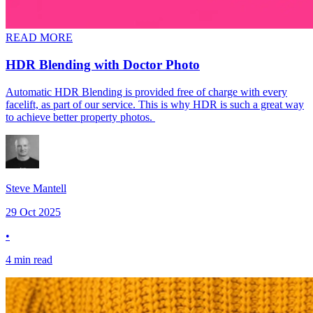
READ MORE
HDR Blending with Doctor Photo​​​​‌ ‍ ​‍​‍‌‍ ‌ ​‍‌‍‍‌‌‍‌ ‌‍‍‌‌‍ ‍​‍​‍​ ‍‍​‍​‍‌ ​ ‌‍​‌‌‍ ‍‌‍‍‌‌ ‌​‌ ‍‌​‍ ‍‌‍‍‌‌‍ ​‍​‍​‍ ​​‍​‍‌‍‍​‌ ​‍‌‍‌‌‌‍‌‍​‍​‍​ ‍‍​‍​‍​‍ ‌‍​‌‌‍‌​‌‍ ‌‌‍‍‌‌‍ ‍​‍ ‌‍‍‌‌‍ ‍‌ ‌​‌‍‌‌‌‍ ‍‌ ‌​​‍ ‌‍‌‌‌‍‌​‌‍‍‌‌ ‌​​‍ ‌‍ ‌‌‍ ‌‍‌​‌‍‌‌​ ‌‌ ​​‌ ​‍‌‍‌‌‌ ​ ‌‍‌‌‌‍ ‍‌ ‌​‌‍​‌‌ ‌​‌‍‍‌‌‍ ‌‍ ‍​ ‍ ‌‍‍‌‌‍‌​​ ‌‌‍​‌‌‍‌‌​ ‌ ‌‍​ ​ ​‍‌‍​ ‌‍​‍​ ​‍​‍ ‌​ ‌​​ ​​​ ‌‌‌‍‌‍​‍ ‌​ ‌​‌‍‌​‌‍​‍‌‍‌‍​‍ ‌​ ‍‌‌‍‌‌​ ​‌​ ​‌​‍ ‌‌‍​‍​ ​‍‌‍​‍‌‍‌‍​ ​‍​ ‌‍​ ‍‌‌‍‌‍‌‍‌​​ ‌‌​ ​​‌‍‌‍​ ‍ ‌ ‌​‌ ‍‌‌ ​​‌‍‌‌​ ‌‌ ​​‌‍ ‌ ​ ‌ ‌​​ ‍ ‌ ​​‌‍​‌‌ ‌​‌‍‍​​ ‌‌ ‌​‌‍‍‌‌ ‌​‌‍ ​‌‍‌‌​ ‌‍​‍‌‍​‌‌ ​ ‌‍‌‌‌‌‌‌‌ ​‍‌‍ ​​ ‌​‍‌‌​ ​‍‌​‌‍‌‍​‌‌‍‌​‌‍ ‌‌‍‍‌‌‍ ‍​‍‌‍‌‍‍‌‌‍‌​​ ‌‌‍​‌‌‍‌‌​ ‌ ‌‍​ ​ ​‍‌‍​ ‌‍​‍​ ​‍​‍ ‌​ ‌​​ ​​​ ‌‌‌‍‌‍​‍ ‌​ ‌​‌‍‌​‌‍​‍‌‍‌‍​‍ ‌​ ‍‌‌‍‌‌​ ​‌​ ​‌​‍ ‌‌‍​‍​ ​‍‌‍​‍‌‍‌‍​ ​‍​ ‌‍​ ‍‌‌‍‌‍‌‍‌​​ ‌‌​ ​​‌‍‌‍​‍‌‍‌ ‌​‌ ‍‌‌ ​​‌‍‌‌​ ‌‌ ​​‌‍ ‌ ​ ‌ ‌​​‍‌‍‌ ​​‌‍​‌‌ ‌​‌‍‍​​ ‌‌ ‌​‌‍‍‌‌ ‌​‌‍ ​‌‍‌‌​‍‌‍‌ ​​‌‍‌‌‌ ​‍‌ ​ ‌ ​​‌‍‌‌‌‍​ ‌ ‌​‌‍‍‌‌ ‌‍‌‍‌‌​ ‌‌ ​​‌ ‌‌‌‍​‍‌‍ ​‌‍‍‌‌ ​ ‌‍‍​‌‍‌‌‌‍‌​​‍​‍‌ ‌
Automatic HDR Blending is provided free of charge with every
facelift, as part of our service. This is why HDR is such a great way
to achieve better property photos. ​​​​‌ ‍ ​‍​‍‌‍ ‌ ​‍‌‍‍‌‌‍‌ ‌‍‍‌‌‍ ‍​‍​‍​ ‍‍​‍​‍‌ ​ ‌‍​‌‌‍ ‍‌‍‍‌‌ ‌​‌ ‍‌​‍ ‍‌‍‍‌‌‍ ​‍​‍​‍ ​​‍​‍‌‍‍​‌ ​‍‌‍‌‌‌‍‌‍​‍​‍​ ‍‍​‍​‍​‍ ‌‍​‌‌‍‌​‌‍ ‌‌‍‍‌‌‍ ‍​‍ ‌‍‍‌‌‍ ‍‌ ‌​‌‍‌‌‌‍ ‍‌ ‌​​‍ ‌‍‌‌‌‍‌​‌‍‍‌‌ ‌​​‍ ‌‍ ‌‌‍ ‌‍‌​‌‍‌‌​ ‌‌ ​​‌ ​‍‌‍‌‌‌ ​ ‌‍‌‌‌‍ ‍‌ ‌​‌‍​‌‌ ‌​‌‍‍‌‌‍ ‌‍ ‍​ ‍ ‌‍‍‌‌‍‌​​ ‌‌‍​‌‌‍‌‌​ ‌ ‌‍​ ​ ​‍‌‍​ ‌‍​‍​ ​‍​‍ ‌​ ‌​​ ​​​ ‌‌‌‍‌‍​‍ ‌​ ‌​‌‍‌​‌‍​‍‌‍‌‍​‍ ‌​ ‍‌‌‍‌‌​ ​‌​ ​‌​‍ ‌‌‍​‍​ ​‍‌‍​‍‌‍‌‍​ ​‍​ ‌‍​ ‍‌‌‍‌‍‌‍‌​​ ‌‌​ ​​‌‍‌‍​ ‍ ‌ ‌​‌ ‍‌‌ ​​‌‍‌‌​ ‌‌ ​​‌‍ ‌ ​ ‌ ‌​​ ‍ ‌ ​​‌‍​‌‌ ‌​‌‍‍​​ ‌‌‍‌‌‌ ‍​‌‍​ ‌‍‌‌‌ ​‍‌ ​​‌ ‌​​‍‌‌​ ‌‌‌​​‍‌‌ ‌‍‍ ‌‍‌‌‌ ‍‌​‍‌‌​ ​ ‌​‌​​‍‌‌​ ​ ‌​‌​​‍‌‌​ ​‍​ ​‍‌‍‌​‌‍‌‌‌‍​‍​ ‌‍​ ​‍​ ​‌‌‍‌‍​ ​‌​ ‌ ‌‍​ ​ ‍​‌‍​‍​‍‌‌​ ​‍​ ​‍​‍‌‌​ ‌‌‌​‌​​‍ ‍‌‍​ ‌‍‍​‌‍‍‌‌‍ ​‌‍‌​‌ ​‍‌‍‌‌‌‍ ‍​‍‌‌​ ‌‌‌​​‍‌‌ ‌‍‍ ‌‍‌‌‌ ‍‌​‍‌‌​ ​ ‌​‌​​‍‌‌​ ​ ‌​‌​​‍‌‌​ ​‍​ ​‍​ ‌‌​ ‌​​ ‌​​ ‌‍‌‍​‌​ ‌ ​ ‌ ​ ‍​​ ‍​‌‍‌​‌‍​‍​ ‌ ​‍‌‌​ ​‍​ ​‍​‍‌‌​ ‌‌‌​‌​​‍ ‍‌ ‌​‌‍‌‌‌ ‍​‌ ‌​​ ‌‍​‍‌‍​‌‌ ​ ‌‍‌‌‌‌‌‌‌ ​‍‌‍ ​​ ‌​‍‌‌​ ​‍‌​‌‍‌‍​‌‌‍‌​‌‍ ‌‌‍‍‌‌‍ ‍​‍‌‍‌‍‍‌‌‍‌​​ ‌‌‍​‌‌‍‌‌​ ‌ ‌‍​ ​ ​‍‌‍​ ‌‍​‍​ ​‍​‍ ‌​ ‌​​ ​​​ ‌‌‌‍‌‍​‍ ‌​ ‌​‌‍‌​‌‍​‍‌‍‌‍​‍ ‌​ ‍‌‌‍‌‌​ ​‌​ ​‌​‍ ‌‌‍​‍​ ​‍‌‍​‍‌‍‌‍​ ​‍​ ‌‍​ ‍‌‌‍‌‍‌‍‌​​ ‌‌​ ​​‌‍‌‍​‍‌‍‌ ‌​‌ ‍‌‌ ​​‌‍‌‌​ ‌‌ ​​‌‍ ‌ ​ ‌ ‌​​‍‌‍‌ ​​‌‍​‌‌ ‌​‌‍‍​​ ‌‌‍‌‌‌ ‍​‌‍​ ‌‍‌‌‌ ​‍‌ ​​‌ ‌​​‍‌‌​ ‌‌‌​​‍‌‌ ‌‍‍ ‌‍‌‌‌ ‍‌​‍‌‌​ ​ ‌​‌​​‍‌‌​ ​ ‌​‌​​‍‌‌​ ​‍​ ​‍‌‍‌​‌‍‌‌‌‍​‍​ ‌‍​ ​‍​ ​‌‌‍‌‍​ ​‌​ ‌ ‌‍​ ​ ‍​‌‍​‍​‍‌‌​ ​‍​ ​‍​‍‌‌​ ‌‌‌​‌​​‍ ‍‌‍​ ‌‍‍​‌‍‍‌‌‍ ​‌‍‌​‌ ​‍‌‍‌‌‌‍ ‍​‍‌‌​ ‌‌‌​​‍‌‌ ‌‍‍ ‌‍‌‌‌ ‍‌​‍‌‌​ ​ ‌​‌​​‍‌‌​ ​ ‌​‌​​‍‌‌​ ​‍​ ​‍​ ‌‌​ ‌​​ ‌​​ ‌‍‌‍​‌​ ‌ ​ ‌ ​ ‍​​ ‍​‌‍‌​‌‍​‍​ ‌ ​‍‌‌​ ​‍​ ​‍​‍‌‌​ ‌‌‌​‌​​‍ ‍‌ ‌​‌‍‌‌‌ ‍​‌ ‌​​‍‌‍‌ ​​‌‍‌‌‌ ​‍‌ ​ ‌ ​​‌‍‌‌‌‍​ ‌ ‌​‌‍‍‌‌ ‌‍‌‍‌‌​ ‌‌ ​​‌ ‌‌‌‍​‍‌‍ ​‌‍‍‌‌ ​ ‌‍‍​‌‍‌‌‌‍‌​​‍​‍‌ ‌
Steve Mantell​​​​‌ ‍ ​‍​‍‌‍ ‌ ​‍‌‍‍‌‌‍‌ ‌‍‍‌‌‍ ‍​‍​‍​ ‍‍​‍​‍‌ ​ ‌‍​‌‌‍ ‍‌‍‍‌‌ ‌​‌ ‍‌​‍ ‍‌‍‍‌‌‍ ​‍​‍​‍ ​​‍​‍‌‍‍​‌ ​‍‌‍‌‌‌‍‌‍​‍​‍​ ‍‍​‍​‍​‍ ‌‍​‌‌‍‌​‌‍ ‌‌‍‍‌‌‍ ‍​‍ ‌‍‍‌‌‍ ‍‌ ‌​‌‍‌‌‌‍ ‍‌ ‌​​‍ ‌‍‌‌‌‍‌​‌‍‍‌‌ ‌​​‍ ‌‍ ‌‌‍ ‌‍‌​‌‍‌‌​ ‌‌ ​​‌ ​‍‌‍‌‌‌ ​ ‌‍‌‌‌‍ ‍‌ ‌​‌‍​‌‌ ‌​‌‍‍‌‌‍ ‌‍ ‍​ ‍ ‌‍‍‌‌‍‌​​ ‌‌‍‌​‌‍‌‍​ ‍​​ ‍‌​ ​​​ ​‍​ ‌​​ ​‍​‍ ‌​ ​ ​ ‌‍​ ​‌​ ​‌​‍ ‌​ ‌​​ ‌‌​ ​ ​ ‌ ​‍ ‌​ ‍​‌‍‌‌​ ‌‌‌‍​‍​‍ ‌‌‍​ ​ ‌ ​ ‌‌‌‍‌‍‌‍​‍​ ‌‍‌‍‌‍‌‍‌​‌‍‌‍‌‍‌‍‌‍​‌​ ‍‌​ ‍ ‌ ‌​‌ ‍‌‌ ​​‌‍‌‌​ ‌‌‍​‌‌ ‌‌‌ ‌​‌‍‍​‌‍ ‌ ​‍​ ‍ ‌ ​​‌‍​‌‌ ‌​‌‍‍​​ ‌‌‍ ‍‌‍​‌‌‍ ‌‌‍‌‌​ ‌‍​‍‌‍​‌‌ ​ ‌‍‌‌‌‌‌‌‌ ​‍‌‍ ​​ ‌​‍‌‌​ ​‍‌​‌‍‌‍​‌‌‍‌​‌‍ ‌‌‍‍‌‌‍ ‍​‍‌‍‌‍‍‌‌‍‌​​ ‌‌‍‌​‌‍‌‍​ ‍​​ ‍‌​ ​​​ ​‍​ ‌​​ ​‍​‍ ‌​ ​ ​ ‌‍​ ​‌​ ​‌​‍ ‌​ ‌​​ ‌‌​ ​ ​ ‌ ​‍ ‌​ ‍​‌‍‌‌​ ‌‌‌‍​‍​‍ ‌‌‍​ ​ ‌ ​ ‌‌‌‍‌‍‌‍​‍​ ‌‍‌‍‌‍‌‍‌​‌‍‌‍‌‍‌‍‌‍​‌​ ‍‌​‍‌‍‌ ‌​‌ ‍‌‌ ​​‌‍‌‌​ ‌‌‍​‌‌ ‌‌‌ ‌​‌‍‍​‌‍ ‌ ​‍​‍‌‍‌ ​​‌‍​‌‌ ‌​‌‍‍​​ ‌‌‍ ‍‌‍​‌‌‍ ‌‌‍‌‌​‍‌‍‌ ​​‌‍‌‌‌ ​‍‌ ​ ‌ ​​‌‍‌‌‌‍​ ‌ ‌​‌‍‍‌‌ ‌‍‌‍‌‌​ ‌‌ ​​‌ ‌‌‌‍​‍‌‍ ​‌‍‍‌‌ ​ ‌‍‍​‌‍‌‌‌‍‌​​‍​‍‌ ‌
29 Oct 2025
•
4 min read