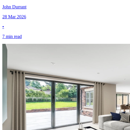
John Durrant​​​​‌ ‍ ​‍​‍‌‍ ‌ ​‍‌‍‍‌‌‍‌ ‌‍‍‌‌‍ ‍​‍​‍​ ‍‍​‍​‍‌ ​ ‌‍​‌‌‍ ‍‌‍‍‌‌ ‌​‌ ‍‌​‍ ‍‌‍‍‌‌‍ ​‍​‍​‍ ​​‍​‍‌‍‍​‌ ​‍‌‍‌‌‌‍‌‍​‍​‍​ ‍‍​‍​‍​‍ ‌‍​‌‌‍‌​‌‍ ‌‌‍‍‌‌‍ ‍​‍ ‌‍‍‌‌‍ ‍‌ ‌​‌‍‌‌‌‍ ‍‌ ‌​​‍ ‌‍‌‌‌‍‌​‌‍‍‌‌ ‌​​‍ ‌‍ ‌‌‍ ‌‍‌​‌‍‌‌​ ‌‌ ​​‌ ​‍‌‍‌‌‌ ​ ‌‍‌‌‌‍ ‍‌ ‌​‌‍​‌‌ ‌​‌‍‍‌‌‍ ‌‍ ‍​ ‍ ‌‍‍‌‌‍‌​​ ‌‌‍​‌​ ​ ​ ‌​‌‍​‍​ ‌ ‌‍‌​​ ‍​​ ‌‌​‍ ‌​ ‌ ‌‍‌‌‌‍​‌​ ‌​​‍ ‌​ ‌​‌‍​‍​ ​‌‌‍‌‌​‍ ‌​ ‍​‌‍​‍​ ​​‌‍​‍​‍ ‌​ ‍‌​ ​‍‌‍​‍‌‍‌‌‌‍‌​‌‍‌​​ ‌‍‌‍​‍‌‍‌​‌‍‌​‌‍​‌‌‍‌‍​ ‍ ‌ ‌​‌ ‍‌‌ ​​‌‍‌‌​ ‌‌‍​‌‌ ‌‌‌ ‌​‌‍‍​‌‍ ‌ ​‍​ ‍ ‌ ​​‌‍​‌‌ ‌​‌‍‍​​ ‌‌‍ ‍‌‍​‌‌‍ ‌‌‍‌‌​ ‌‍​‍‌‍​‌‌ ​ ‌‍‌‌‌‌‌‌‌ ​‍‌‍ ​​ ‌​‍‌‌​ ​‍‌​‌‍‌‍​‌‌‍‌​‌‍ ‌‌‍‍‌‌‍ ‍​‍‌‍‌‍‍‌‌‍‌​​ ‌‌‍​‌​ ​ ​ ‌​‌‍​‍​ ‌ ‌‍‌​​ ‍​​ ‌‌​‍ ‌​ ‌ ‌‍‌‌‌‍​‌​ ‌​​‍ ‌​ ‌​‌‍​‍​ ​‌‌‍‌‌​‍ ‌​ ‍​‌‍​‍​ ​​‌‍​‍​‍ ‌​ ‍‌​ ​‍‌‍​‍‌‍‌‌‌‍‌​‌‍‌​​ ‌‍‌‍​‍‌‍‌​‌‍‌​‌‍​‌‌‍‌‍​‍‌‍‌ ‌​‌ ‍‌‌ ​​‌‍‌‌​ ‌‌‍​‌‌ ‌‌‌ ‌​‌‍‍​‌‍ ‌ ​‍​‍‌‍‌ ​​‌‍​‌‌ ‌​‌‍‍​​ ‌‌‍ ‍‌‍​‌‌‍ ‌‌‍‌‌​‍‌‍‌ ​​‌‍‌‌‌ ​‍‌ ​ ‌ ​​‌‍‌‌‌‍​ ‌ ‌​‌‍‍‌‌ ‌‍‌‍‌‌​ ‌‌ ​​‌ ‌‌‌‍​‍‌‍ ​‌‍‍‌‌ ​ ‌‍‍​‌‍‌‌‌‍‌​​‍​‍‌ ‌
28 Mar 2026
•
7 min read