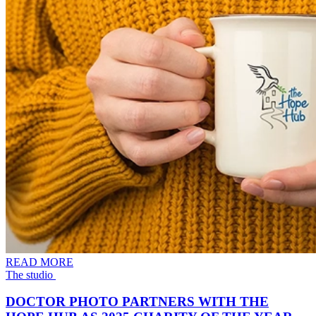
READ MORE
The studio ​​​​‌ ‍ ​‍​‍‌‍ ‌ ​‍‌‍‍‌‌‍‌ ‌‍‍‌‌‍ ‍​‍​‍​ ‍‍​‍​‍‌ ​ ‌‍​‌‌‍ ‍‌‍‍‌‌ ‌​‌ ‍‌​‍ ‍‌‍‍‌‌‍ ​‍​‍​‍ ​​‍​‍‌‍‍​‌ ​‍‌‍‌‌‌‍‌‍​‍​‍​ ‍‍​‍​‍​‍ ‌‍​‌‌‍‌​‌‍ ‌‌‍‍‌‌‍ ‍​‍ ‌‍‍‌‌‍ ‍‌ ‌​‌‍‌‌‌‍ ‍‌ ‌​​‍ ‌‍‌‌‌‍‌​‌‍‍‌‌ ‌​​‍ ‌‍ ‌‌‍ ‌‍‌​‌‍‌‌​ ‌‌ ​​‌ ​‍‌‍‌‌‌ ​ ‌‍‌‌‌‍ ‍‌ ‌​‌‍​‌‌ ‌​‌‍‍‌‌‍ ‌‍ ‍​ ‍ ‌‍‍‌‌‍‌​​ ‌​ ‌​‌‍​‍​ ​ ​ ‌‌​ ‍‌‌‍‌‍‌‍​‌​ ​‍​‍ ‌​ ‌ ​ ‍‌​ ‌‌‌‍‌‌​‍ ‌​ ‌​‌‍‌‍​ ​​​ ​‍​‍ ‌​ ‍‌‌‍‌‍​ ‍‌‌‍‌‍​‍ ‌​ ‍​​ ‍‌​ ‌ ​ ​‍​ ‌‍​ ‌‍​ ‍‌​ ​‍​ ‍‌​ ​​‌‍​ ​ ‍‌​ ‍ ‌ ‌​‌ ‍‌‌ ​​‌‍‌‌​ ‌‌ ​​‌‍ ‌ ​ ‌ ‌​‌​​ ‌‍​‌‌ ‌​‌‍‌‌‌‍‌ ‌‍ ‌ ​‍‌ ‍‌​ ‍ ‌ ​​‌‍​‌‌ ‌​‌‍‍​​ ‌‌ ‌​‌‍‍‌‌ ‌​‌‍ ​‌‍‌‌​ ‌‍​‍‌‍​‌‌ ​ ‌‍‌‌‌‌‌‌‌ ​‍‌‍ ​​ ‌​‍‌‌​ ​‍‌​‌‍‌‍​‌‌‍‌​‌‍ ‌‌‍‍‌‌‍ ‍​‍‌‍‌‍‍‌‌‍‌​​ ‌​ ‌​‌‍​‍​ ​ ​ ‌‌​ ‍‌‌‍‌‍‌‍​‌​ ​‍​‍ ‌​ ‌ ​ ‍‌​ ‌‌‌‍‌‌​‍ ‌​ ‌​‌‍‌‍​ ​​​ ​‍​‍ ‌​ ‍‌‌‍‌‍​ ‍‌‌‍‌‍​‍ ‌​ ‍​​ ‍‌​ ‌ ​ ​‍​ ‌‍​ ‌‍​ ‍‌​ ​‍​ ‍‌​ ​​‌‍​ ​ ‍‌​‍‌‍‌ ‌​‌ ‍‌‌ ​​‌‍‌‌​ ‌‌ ​​‌‍ ‌ ​ ‌ ‌​‌​​ ‌‍​‌‌ ‌​‌‍‌‌‌‍‌ ‌‍ ‌ ​‍‌ ‍‌​‍‌‍‌ ​​‌‍​‌‌ ‌​‌‍‍​​ ‌‌ ‌​‌‍‍‌‌ ‌​‌‍ ​‌‍‌‌​‍​‍‌ ‌
DOCTOR PHOTO PARTNERS WITH THE