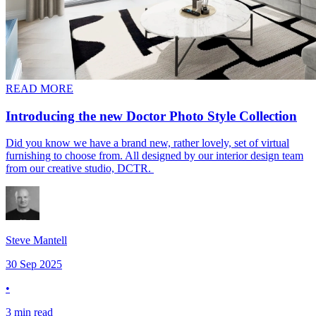
READ MORE
Introducing the new Doctor Photo Style Collection​​​​‌ ‍ ​‍​‍‌‍ ‌ ​‍‌‍‍‌‌‍‌ ‌‍‍‌‌‍ ‍​‍​‍​ ‍‍​‍​‍‌ ​ ‌‍​‌‌‍ ‍‌‍‍‌‌ ‌​‌ ‍‌​‍ ‍‌‍‍‌‌‍ ​‍​‍​‍ ​​‍​‍‌‍‍​‌ ​‍‌‍‌‌‌‍‌‍​‍​‍​ ‍‍​‍​‍​‍ ‌‍​‌‌‍‌​‌‍ ‌‌‍‍‌‌‍ ‍​‍ ‌‍‍‌‌‍ ‍‌ ‌​‌‍‌‌‌‍ ‍‌ ‌​​‍ ‌‍‌‌‌‍‌​‌‍‍‌‌ ‌​​‍ ‌‍ ‌‌‍ ‌‍‌​‌‍‌‌​ ‌‌ ​​‌ ​‍‌‍‌‌‌ ​ ‌‍‌‌‌‍ ‍‌ ‌​‌‍​‌‌ ‌​‌‍‍‌‌‍ ‌‍ ‍​ ‍ ‌‍‍‌‌‍‌​​ ‌​ ‍‌‌‍​‌​ ​ ‌‍​‍‌‍‌‌​ ‍‌​ ‌‌​ ‌​​‍ ‌​ ​ ​ ​‌​ ​​​ ​​​‍ ‌​ ‌​​ ​ ‌‍‌‍​ ‍​​‍ ‌‌‍​‍‌‍​‌‌‍‌​‌‍‌‌​‍ ‌​ ​ ​ ​‌​ ​​‌‍​‌‌‍‌‍​ ‌​​ ‍‌‌‍‌‌​ ‌‌‌‍​ ​ ‌ ​ ​‍​ ‍ ‌ ‌​‌ ‍‌‌ ​​‌‍‌‌​ ‌‌ ​​‌‍ ‌ ​ ‌ ‌​​ ‍ ‌ ​​‌‍​‌‌ ‌​‌‍‍​​ ‌‌ ‌​‌‍‍‌‌ ‌​‌‍ ​‌‍‌‌​ ‌‍​‍‌‍​‌‌ ​ ‌‍‌‌‌‌‌‌‌ ​‍‌‍ ​​ ‌​‍‌‌​ ​‍‌​‌‍‌‍​‌‌‍‌​‌‍ ‌‌‍‍‌‌‍ ‍​‍‌‍‌‍‍‌‌‍‌​​ ‌​ ‍‌‌‍​‌​ ​ ‌‍​‍‌‍‌‌​ ‍‌​ ‌‌​ ‌​​‍ ‌​ ​ ​ ​‌​ ​​​ ​​​‍ ‌​ ‌​​ ​ ‌‍‌‍​ ‍​​‍ ‌‌‍​‍‌‍​‌‌‍‌​‌‍‌‌​‍ ‌​ ​ ​ ​‌​ ​​‌‍​‌‌‍‌‍​ ‌​​ ‍‌‌‍‌‌​ ‌‌‌‍​ ​ ‌ ​ ​‍​‍‌‍‌ ‌​‌ ‍‌‌ ​​‌‍‌‌​ ‌‌ ​​‌‍ ‌ ​ ‌ ‌​​‍‌‍‌ ​​‌‍​‌‌ ‌​‌‍‍​​ ‌‌ ‌​‌‍‍‌‌ ‌​‌‍ ​‌‍‌‌​‍‌‍‌ ​​‌‍‌‌‌ ​‍‌ ​ ‌ ​​‌‍‌‌‌‍​ ‌ ‌​‌‍‍‌‌ ‌‍‌‍‌‌​ ‌‌ ​​‌ ‌‌‌‍​‍‌‍ ​‌‍‍‌‌ ​ ‌‍‍​‌‍‌‌‌‍‌​​‍​‍‌ ‌
Did you know we have a brand new, rather lovely, set of virtual
furnishing to choose from. All designed by our interior design team
from our creative studio, DCTR. ​​​​‌ ‍ ​‍​‍‌‍ ‌ ​‍‌‍‍‌‌‍‌ ‌‍‍‌‌‍ ‍​‍​‍​ ‍‍​‍​‍‌ ​ ‌‍​‌‌‍ ‍‌‍‍‌‌ ‌​‌ ‍‌​‍ ‍‌‍‍‌‌‍ ​‍​‍​‍ ​​‍​‍‌‍‍​‌ ​‍‌‍‌‌‌‍‌‍​‍​‍​ ‍‍​‍​‍​‍ ‌‍​‌‌‍‌​‌‍ ‌‌‍‍‌‌‍ ‍​‍ ‌‍‍‌‌‍ ‍‌ ‌​‌‍‌‌‌‍ ‍‌ ‌​​‍ ‌‍‌‌‌‍‌​‌‍‍‌‌ ‌​​‍ ‌‍ ‌‌‍ ‌‍‌​‌‍‌‌​ ‌‌ ​​‌ ​‍‌‍‌‌‌ ​ ‌‍‌‌‌‍ ‍‌ ‌​‌‍​‌‌ ‌​‌‍‍‌‌‍ ‌‍ ‍​ ‍ ‌‍‍‌‌‍‌​​ ‌​ ‍‌‌‍​‌​ ​ ‌‍​‍‌‍‌‌​ ‍‌​ ‌‌​ ‌​​‍ ‌​ ​ ​ ​‌​ ​​​ ​​​‍ ‌​ ‌​​ ​ ‌‍‌‍​ ‍​​‍ ‌‌‍​‍‌‍​‌‌‍‌​‌‍‌‌​‍ ‌​ ​ ​ ​‌​ ​​‌‍​‌‌‍‌‍​ ‌​​ ‍‌‌‍‌‌​ ‌‌‌‍​ ​ ‌ ​ ​‍​ ‍ ‌ ‌​‌ ‍‌‌ ​​‌‍‌‌​ ‌‌ ​​‌‍ ‌ ​ ‌ ‌​​ ‍ ‌ ​​‌‍​‌‌ ‌​‌‍‍​​ ‌‌‍‌‌‌ ‍​‌‍​ ‌‍‌‌‌ ​‍‌ ​​‌ ‌​​‍‌‌​ ‌‌‌​​‍‌‌ ‌‍‍ ‌‍‌‌‌ ‍‌​‍‌‌​ ​ ‌​‌​​‍‌‌​ ​ ‌​‌​​‍‌‌​ ​‍​ ​‍​ ‌‌‌‍​‌​ ​ ​ ‍​​ ‌‍‌‍​ ​ ‌​​ ​​​ ​ ​ ‍​​ ‍​​ ‌‌​‍‌‌​ ​‍​ ​‍​‍‌‌​ ‌‌‌​‌​​‍ ‍‌‍​ ‌‍‍​‌‍‍‌‌‍ ​‌‍‌​‌ ​‍‌‍‌‌‌‍ ‍​‍‌‌​ ‌‌‌​​‍‌‌ ‌‍‍ ‌‍‌‌‌ ‍‌​‍‌‌​ ​ ‌​‌​​‍‌‌​ ​ ‌​‌​​‍‌‌​ ​‍​ ​‍​ ‍‌​ ‌​‌‍​‍​ ‌ ​ ​​​ ‌‍‌‍‌‍​ ‌ ​ ​‌‌‍‌​​ ​‍‌‍​‌​‍‌‌​ ​‍​ ​‍​‍‌‌​ ‌‌‌​‌​​‍ ‍‌ ‌​‌‍‌‌‌ ‍​‌ ‌​​ ‌‍​‍‌‍​‌‌ ​ ‌‍‌‌‌‌‌‌‌ ​‍‌‍ ​​ ‌​‍‌‌​ ​‍‌​‌‍‌‍​‌‌‍‌​‌‍ ‌‌‍‍‌‌‍ ‍​‍‌‍‌‍‍‌‌‍‌​​ ‌​ ‍‌‌‍​‌​ ​ ‌‍​‍‌‍‌‌​ ‍‌​ ‌‌​ ‌​​‍ ‌​ ​ ​ ​‌​ ​​​ ​​​‍ ‌​ ‌​​ ​ ‌‍‌‍​ ‍​​‍ ‌‌‍​‍‌‍​‌‌‍‌​‌‍‌‌​‍ ‌​ ​ ​ ​‌​ ​​‌‍​‌‌‍‌‍​ ‌​​ ‍‌‌‍‌‌​ ‌‌‌‍​ ​ ‌ ​ ​‍​‍‌‍‌ ‌​‌ ‍‌‌ ​​‌‍‌‌​ ‌‌ ​​‌‍ ‌ ​ ‌ ‌​​‍‌‍‌ ​​‌‍​‌‌ ‌​‌‍‍​​ ‌‌‍‌‌‌ ‍​‌‍​ ‌‍‌‌‌ ​‍‌ ​​‌ ‌​​‍‌‌​ ‌‌‌​​‍‌‌ ‌‍‍ ‌‍‌‌‌ ‍‌​‍‌‌​ ​ ‌​‌​​‍‌‌​ ​ ‌​‌​​‍‌‌​ ​‍​ ​‍​ ‌‌‌‍​‌​ ​ ​ ‍​​ ‌‍‌‍​ ​ ‌​​ ​​​ ​ ​ ‍​​ ‍​​ ‌‌​‍‌‌​ ​‍​ ​‍​‍‌‌​ ‌‌‌​‌​​‍ ‍‌‍​ ‌‍‍​‌‍‍‌‌‍ ​‌‍‌​‌ ​‍‌‍‌‌‌‍ ‍​‍‌‌​ ‌‌‌​​‍‌‌ ‌‍‍ ‌‍‌‌‌ ‍‌​‍‌‌​ ​ ‌​‌​​‍‌‌​ ​ ‌​‌​​‍‌‌​ ​‍​ ​‍​ ‍‌​ ‌​‌‍​‍​ ‌ ​ ​​​ ‌‍‌‍‌‍​ ‌ ​ ​‌‌‍‌​​ ​‍‌‍​‌​‍‌‌​ ​‍​ ​‍​‍‌‌​ ‌‌‌​‌​​‍ ‍‌ ‌​‌‍‌‌‌ ‍​‌ ‌​​‍‌‍‌ ​​‌‍‌‌‌ ​‍‌ ​ ‌ ​​‌‍‌‌‌‍​ ‌ ‌​‌‍‍‌‌ ‌‍‌‍‌‌​ ‌‌ ​​‌ ‌‌‌‍​‍‌‍ ​‌‍‍‌‌ ​ ‌‍‍​‌‍‌‌‌‍‌​​‍​‍‌ ‌
Steve Mantell​​​​‌ ‍ ​‍​‍‌‍ ‌ ​‍‌‍‍‌‌‍‌ ‌‍‍‌‌‍ ‍​‍​‍​ ‍‍​‍​‍‌ ​ ‌‍​‌‌‍ ‍‌‍‍‌‌ ‌​‌ ‍‌​‍ ‍‌‍‍‌‌‍ ​‍​‍​‍ ​​‍​‍‌‍‍​‌ ​‍‌‍‌‌‌‍‌‍​‍​‍​ ‍‍​‍​‍​‍ ‌‍​‌‌‍‌​‌‍ ‌‌‍‍‌‌‍ ‍​‍ ‌‍‍‌‌‍ ‍‌ ‌​‌‍‌‌‌‍ ‍‌ ‌​​‍ ‌‍‌‌‌‍‌​‌‍‍‌‌ ‌​​‍ ‌‍ ‌‌‍ ‌‍‌​‌‍‌‌​ ‌‌ ​​‌ ​‍‌‍‌‌‌ ​ ‌‍‌‌‌‍ ‍‌ ‌​‌‍​‌‌ ‌​‌‍‍‌‌‍ ‌‍ ‍​ ‍ ‌‍‍‌‌‍‌​​ ‌‌‍‌​‌‍‌‍​ ‍​​ ‍‌​ ​​​ ​‍​ ‌​​ ​‍​‍ ‌​ ​ ​ ‌‍​ ​‌​ ​‌​‍ ‌​ ‌​​ ‌‌​ ​ ​ ‌ ​‍ ‌​ ‍​‌‍‌‌​ ‌‌‌‍​‍​‍ ‌‌‍​ ​ ‌ ​ ‌‌‌‍‌‍‌‍​‍​ ‌‍‌‍‌‍‌‍‌​‌‍‌‍‌‍‌‍‌‍​‌​ ‍‌​ ‍ ‌ ‌​‌ ‍‌‌ ​​‌‍‌‌​ ‌‌‍​‌‌ ‌‌‌ ‌​‌‍‍​‌‍ ‌ ​‍​ ‍ ‌ ​​‌‍​‌‌ ‌​‌‍‍​​ ‌‌‍ ‍‌‍​‌‌‍ ‌‌‍‌‌​ ‌‍​‍‌‍​‌‌ ​ ‌‍‌‌‌‌‌‌‌ ​‍‌‍ ​​ ‌​‍‌‌​ ​‍‌​‌‍‌‍​‌‌‍‌​‌‍ ‌‌‍‍‌‌‍ ‍​‍‌‍‌‍‍‌‌‍‌​​ ‌‌‍‌​‌‍‌‍​ ‍​​ ‍‌​ ​​​ ​‍​ ‌​​ ​‍​‍ ‌​ ​ ​ ‌‍​ ​‌​ ​‌​‍ ‌​ ‌​​ ‌‌​ ​ ​ ‌ ​‍ ‌​ ‍​‌‍‌‌​ ‌‌‌‍​‍​‍ ‌‌‍​ ​ ‌ ​ ‌‌‌‍‌‍‌‍​‍​ ‌‍‌‍‌‍‌‍‌​‌‍‌‍‌‍‌‍‌‍​‌​ ‍‌​‍‌‍‌ ‌​‌ ‍‌‌ ​​‌‍‌‌​ ‌‌‍​‌‌ ‌‌‌ ‌​‌‍‍​‌‍ ‌ ​‍​‍‌‍‌ ​​‌‍​‌‌ ‌​‌‍‍​​ ‌‌‍ ‍‌‍​‌‌‍ ‌‌‍‌‌​‍‌‍‌ ​​‌‍‌‌‌ ​‍‌ ​ ‌ ​​‌‍‌‌‌‍​ ‌ ‌​‌‍‍‌‌ ‌‍‌‍‌‌​ ‌‌ ​​‌ ‌‌‌‍​‍‌‍ ​‌‍‍‌‌ ​ ‌‍‍​‌‍‌‌‌‍‌​​‍​‍‌ ‌
30 Sep 2025
•
3 min read