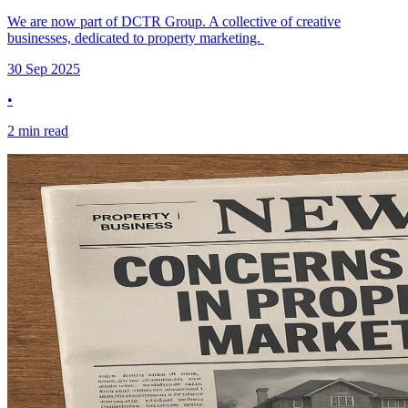
We are now part of DCTR Group. A collective of creative
businesses, dedicated to property marketing. ​​​​‌ ‍ ​‍​‍‌‍ ‌ ​‍‌‍‍‌‌‍‌ ‌‍‍‌‌‍ ‍​‍​‍​ ‍‍​‍​‍‌ ​ ‌‍​‌‌‍ ‍‌‍‍‌‌ ‌​‌ ‍‌​‍ ‍‌‍‍‌‌‍ ​‍​‍​‍ ​​‍​‍‌‍‍​‌ ​‍‌‍‌‌‌‍‌‍​‍​‍​ ‍‍​‍​‍​‍ ‌‍​‌‌‍‌​‌‍ ‌‌‍‍‌‌‍ ‍​‍ ‌‍‍‌‌‍ ‍‌ ‌​‌‍‌‌‌‍ ‍‌ ‌​​‍ ‌‍‌‌‌‍‌​‌‍‍‌‌ ‌​​‍ ‌‍ ‌‌‍ ‌‍‌​‌‍‌‌​ ‌‌ ​​‌ ​‍‌‍‌‌‌ ​ ‌‍‌‌‌‍ ‍‌ ‌​‌‍​‌‌ ‌​‌‍‍‌‌‍ ‌‍ ‍​ ‍ ‌‍‍‌‌‍‌​​ ‌​ ​​‌‍‌‍​ ​​‌‍​‍​ ​ ‌‍​‌‌‍​‌‌‍​‍​‍ ‌‌‍​‍‌‍​‍​ ​‍​ ‍‌​‍ ‌​ ‌​‌‍​ ‌‍‌‍​ ​​​‍ ‌​ ‍‌‌‍​ ​ ​​‌‍​ ​‍ ‌​ ‍​​ ​‍‌‍‌‌‌‍​ ​ ‌‌​ ​​​ ​ ​ ‌ ​ ‍‌‌‍​‍​ ​ ‌‍​‍​ ‍ ‌ ‌​‌ ‍‌‌ ​​‌‍‌‌​ ‌‌ ​​‌‍ ‌ ​ ‌ ‌​​ ‍ ‌ ​​‌‍​‌‌ ‌​‌‍‍​​ ‌‌‍‌‌‌ ‍​‌‍​ ‌‍‌‌‌ ​‍‌ ​​‌ ‌​​‍‌‌​ ‌‌‌​​‍‌‌ ‌‍‍ ‌‍‌‌‌ ‍‌​‍‌‌​ ​ ‌​‌​​‍‌‌​ ​ ‌​‌​​‍‌‌​ ​‍​ ​‍‌‍‌​‌‍​ ​ ​ ​ ‌‍‌‍‌‌​ ‍‌‌‍​‍​ ​‍‌‍‌‍‌‍​ ‌‍​‍​ ​‍​‍‌‌​ ​‍​ ​‍​‍‌‌​ ‌‌‌​‌​​‍ ‍‌‍​ ‌‍‍​‌‍‍‌‌‍ ​‌‍‌​‌ ​‍‌‍‌‌‌‍ ‍​‍‌‌​ ‌‌‌​​‍‌‌ ‌‍‍ ‌‍‌‌‌ ‍‌​‍‌‌​ ​ ‌​‌​​‍‌‌​ ​ ‌​‌​​‍‌‌​ ​‍​ ​‍​ ​ ​ ​‌‌‍‌​‌‍‌​​ ‌‌‌‍​‌​ ​‌‌‍​ ​ ‌‌​ ​‍‌‍‌‍​ ​ ​‍‌‌​ ​‍​ ​‍​‍‌‌​ ‌‌‌​‌​​‍ ‍‌ ‌​‌‍‌‌‌ ‍​‌ ‌​​ ‌‍​‍‌‍​‌‌ ​ ‌‍‌‌‌‌‌‌‌ ​‍‌‍ ​​ ‌​‍‌‌​ ​‍‌​‌‍‌‍​‌‌‍‌​‌‍ ‌‌‍‍‌‌‍ ‍​‍‌‍‌‍‍‌‌‍‌​​ ‌​ ​​‌‍‌‍​ ​​‌‍​‍​ ​ ‌‍​‌‌‍​‌‌‍​‍​‍ ‌‌‍​‍‌‍​‍​ ​‍​ ‍‌​‍ ‌​ ‌​‌‍​ ‌‍‌‍​ ​​​‍ ‌​ ‍‌‌‍​ ​ ​​‌‍​ ​‍ ‌​ ‍​​ ​‍‌‍‌‌‌‍​ ​ ‌‌​ ​​​ ​ ​ ‌ ​ ‍‌‌‍​‍​ ​ ‌‍​‍​‍‌‍‌ ‌​‌ ‍‌‌ ​​‌‍‌‌​ ‌‌ ​​‌‍ ‌ ​ ‌ ‌​​‍‌‍‌ ​​‌‍​‌‌ ‌​‌‍‍​​ ‌‌‍‌‌‌ ‍​‌‍​ ‌‍‌‌‌ ​‍‌ ​​‌ ‌​​‍‌‌​ ‌‌‌​​‍‌‌ ‌‍‍ ‌‍‌‌‌ ‍‌​‍‌‌​ ​ ‌​‌​​‍‌‌​ ​ ‌​‌​​‍‌‌​ ​‍​ ​‍‌‍‌​‌‍​ ​ ​ ​ ‌‍‌‍‌‌​ ‍‌‌‍​‍​ ​‍‌‍‌‍‌‍​ ‌‍​‍​ ​‍​‍‌‌​ ​‍​ ​‍​‍‌‌​ ‌‌‌​‌​​‍ ‍‌‍​ ‌‍‍​‌‍‍‌‌‍ ​‌‍‌​‌ ​‍‌‍‌‌‌‍ ‍​‍‌‌​ ‌‌‌​​‍‌‌ ‌‍‍ ‌‍‌‌‌ ‍‌​‍‌‌​ ​ ‌​‌​​‍‌‌​ ​ ‌​‌​​‍‌‌​ ​‍​ ​‍​ ​ ​ ​‌‌‍‌​‌‍‌​​ ‌‌‌‍​‌​ ​‌‌‍​ ​ ‌‌​ ​‍‌‍‌‍​ ​ ​‍‌‌​ ​‍​ ​‍​‍‌‌​ ‌‌‌​‌​​‍ ‍‌ ‌​‌‍‌‌‌ ‍​‌ ‌​​‍‌‍‌ ​​‌‍‌‌‌ ​‍‌ ​ ‌ ​​‌‍‌‌‌‍​ ‌ ‌​‌‍‍‌‌ ‌‍‌‍‌‌​ ‌‌ ​​‌ ‌‌‌‍​‍‌‍ ​‌‍‍‌‌ ​ ‌‍‍​‌‍‌‌‌‍‌​​‍​‍‌ ‌
30 Sep 2025
•
2 min read