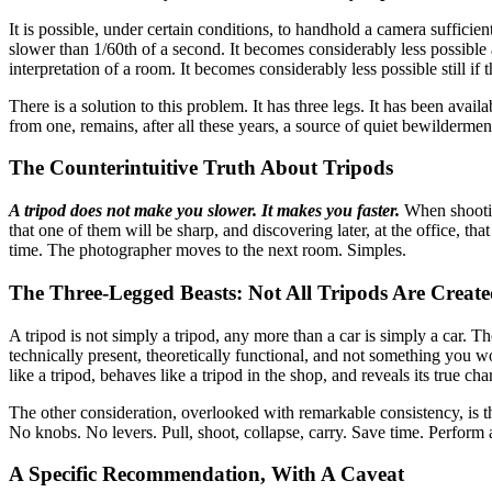
It is possible, under certain conditions, to handhold a camera sufficien
slower than 1/60th of a second. It becomes considerably less possible a
interpretation of a room. It becomes considerably less possible still if the previous evening was spent at Fabric, or Sankeys, or, in a feat of logistical ambition that deserves some recognition, both.​​​​‌ ‍ ​‍​‍‌‍ ‌ ​‍‌‍‍‌‌‍‌ ‌‍‍‌‌‍ ‍​‍​‍​ ‍‍​‍​‍‌ ​ ‌‍​‌‌‍ ‍‌‍‍‌‌ ‌​‌ ‍‌​‍ ‍‌‍‍‌‌‍ ​‍​‍​‍ ​​‍​‍‌‍‍​‌ ​‍‌‍‌‌‌‍‌‍​‍​‍​ ‍‍​‍​‍​‍ ‌‍​‌‌‍‌​‌‍ ‌‌‍‍‌‌‍ ‍​‍ ‌‍‍‌‌‍ ‍‌ ‌​‌‍‌‌‌‍ ‍‌ ‌​​‍ ‌‍‌‌‌‍‌​‌‍‍‌‌ ‌​​‍ ‌‍ ‌‌‍ ‌‍‌​‌‍‌‌​ ‌‌ ​​‌ ​‍‌‍‌‌‌ ​ ‌‍‌‌‌‍ ‍‌ ‌​‌‍​‌‌ ‌​‌‍‍‌‌‍ ‌‍ ‍​ ‍ ‌‍‍‌‌‍‌​​ ‌​ ‍‌‌‍​ ‌‍‌‍‌‍‌​​ ‍​‌‍‌‍​ ‍‌​ ​‌​‍ ‌‌‍​‍​ ‌​‌‍​‍​ ​‌​‍ ‌​ ‌​​ ​​​ ‌ ​ ​ ​‍ ‌‌‍​‌​ ​​‌‍‌​​ ​​​‍ ‌​ ‍‌​ ‌‌‌‍​‍​ ‍‌​ ‍​‌‍‌‍‌‍‌‌​ ‍​​ ‌ ‌‍‌‍‌‍‌‌​ ​ ​ ‍ ‌ ‌​‌ ‍‌‌ ​​‌‍
There is a solution to this problem. It has three legs. It has been ava
from one, remains, after all these years, a source of quiet bewilderment. Repeat after me. Three legs good. Two hands bad.​​​​‌ ‍ ​‍​‍‌‍ ‌ ​‍‌‍‍‌‌‍‌ ‌‍‍‌‌‍ ‍​‍​‍​ ‍‍​‍​‍‌ ​ ‌‍​‌‌‍ ‍‌‍‍‌‌ ‌​‌ ‍‌​‍ ‍‌‍‍‌‌‍ ​‍​‍​‍ ​​‍​‍‌‍‍​‌ ​‍‌‍‌‌‌‍‌‍​‍​‍​ ‍‍​‍​‍​‍ ‌‍​‌‌‍‌​‌‍ ‌‌‍‍‌‌‍ ‍​‍ ‌‍‍‌‌‍ ‍‌ ‌​‌‍‌‌‌‍ ‍‌ ‌​​‍ ‌‍‌‌‌‍‌​‌‍‍‌‌ ‌​​‍ ‌‍ ‌‌‍ ‌‍‌​‌‍‌‌​ ‌‌ ​​‌ ​‍‌‍‌‌‌ ​ ‌‍‌‌‌‍ ‍‌ ‌​‌‍​‌‌ ‌​‌‍‍‌‌‍ ‌‍ ‍​ ‍ ‌‍‍‌‌‍‌​​ ‌​ ‍‌‌‍​ ‌‍‌‍‌‍‌​​ ‍​‌‍‌‍​ ‍‌​ ​‌​‍ ‌‌‍​‍​ ‌​‌‍​‍​ ​‌​‍ ‌​ ‌​​ ​​​ ‌ ​ ​ ​‍ ‌‌‍​‌​ ​​‌‍‌​​ ​​​‍ ‌​ ‍‌​ ‌‌‌‍​‍​ ‍‌​ ‍​‌‍‌‍‌‍‌‌​ ‍​​ ‌ ‌‍‌‍‌‍‌‌​ ​ ​ ‍ ‌ ‌​‌ ‍‌‌ ​​‌‍‌‌​ ‌‌ ​​‌‍ ‌ ​ ‌ ‌​​ ‍ ‌ ​​‌‍​‌‌ ‌​‌‍‍​​ ‌‌‍​ ‌‍ ‌‍ ‍‌ ‌​‌‍‌‌‌‍ ‍‌ ‌​​‍‌‌​ ‌‌‌​​‍‌‌ ‌‍‍ ‌‍‌‌‌ ‍‌​‍‌‌​ ​ ‌​‌​​‍‌‌​ ​ ‌​‌​​‍‌‌​ ​‍​ ​‍‌‍​ ‌‍​‌​ ​​​ ‌‌​ ‌‌​ ‌​​ ​‍‌‍‌‍‌‍‌‍‌‍‌​​ ‌‍​ ‌​​‍‌‌​ ​‍​ ​‍​‍‌‌​ ‌‌‌​‌​​‍ ‍‌‍​ ‌‍‍​‌‍‍‌‌‍ ​‌‍‌​‌ ​‍‌‍‌‌‌‍ ‍​‍‌‌​ ‌‌‌​​‍‌‌ ‌‍‍ ‌‍‌‌‌ ‍‌​‍‌‌​ ​ ‌​‌​​‍‌‌​ ​ ‌​‌​​‍‌‌​ ​‍​ ​‍​ ‌ ​ ‍​‌‍​‍​ ​‍‌‍​ ‌‍​ ​ ‌ ​ ​‍‌‍​‌​ ​‌​ ‌‌‌‍‌‌​‍‌‌​ ​‍​ ​‍​‍‌‌​ ‌‌‌​‌​​‍ ‍‌ ‌​‌‍‌‌‌ ‍​‌ ‌​​ ‌‍​‍‌‍​
The Counterintuitive Truth About Tripods​​​​‌ ‍ ​‍​‍‌‍ ‌ ​‍‌‍‍‌‌‍‌ ‌‍‍‌‌‍ ‍​‍​‍​ ‍‍​‍​‍‌ ​ ‌‍​‌‌‍ ‍‌‍‍‌‌ ‌​‌ ‍‌​‍ ‍‌‍‍‌‌‍ ​‍​‍​‍ ​​‍​‍‌‍‍​‌ ​‍‌‍‌‌‌‍‌‍​‍​‍​ ‍‍​‍​‍​‍ ‌‍​‌‌‍‌​‌‍ ‌‌‍‍‌‌‍ ‍​‍ ‌‍‍‌‌‍ ‍‌ ‌​‌‍‌‌‌‍ ‍‌ ‌​​‍ ‌‍‌‌‌‍‌​‌‍‍‌‌ ‌​​‍ ‌‍ ‌‌‍ ‌‍‌​‌‍‌‌​ ‌‌ ​​‌ ​‍‌‍‌‌‌ ​ ‌‍‌‌‌‍ ‍‌ ‌​‌‍​‌‌ ‌​‌‍‍‌‌‍ ‌‍ ‍​ ‍ ‌‍‍‌‌‍‌​​ ‌​ ‍‌‌‍​ ‌‍‌‍‌‍‌​​ ‍​‌‍‌‍​ ‍‌​ ​‌​‍ ‌‌‍​‍​ ‌​‌‍​‍​ ​‌​‍ ‌​ ‌​​ ​​​ ‌ ​ ​ ​‍ ‌‌‍​‌​ ​​‌‍‌​​ ​​​‍ ‌​ ‍‌​ ‌‌‌‍​‍​ ‍‌​ ‍​‌‍‌‍‌‍‌‌​ ‍​​ ‌ ‌‍‌‍‌‍‌‌​ ​ ​ ‍ ‌ ‌​‌ ‍‌‌ ​​‌‍‌‌​ ‌‌ ​​‌‍ ‌ ​ ‌ ‌​​ ‍ ‌ ​​‌‍​‌‌ ‌​‌‍‍​​ ‌‌‍​ ‌‍ ‌‍ ‍‌ ‌​‌‍‌‌‌‍ ‍‌ ‌​​‍‌‌​ ‌‌‌​​‍‌‌ ‌‍‍ ‌‍‌‌‌ ‍‌​‍‌‌​ ​ ‌​‌​​‍‌‌​ ​ ‌​‌​​‍‌‌​ ​‍​ ​‍​ ‍​‌‍​ ​ ‌ ​ ​ ​ ‍‌​ ​​‌‍‌​​ ‌ ​ ‌‍‌‍​ ‌‍‌​​ ‌‍​‍‌‌​ ​‍​ ​‍​‍‌‌​ ‌‌‌​‌​​‍ ‍‌‍​ ‌‍‍​‌‍‍‌‌‍ ​‌‍‌​‌ ​‍‌‍‌‌‌‍ ‍​‍‌‌​ ‌‌‌​​‍‌‌ ‌‍‍ ‌‍‌‌‌ ‍‌​‍‌‌​ ​ ‌​‌​​‍‌‌​ ​ ‌​‌​​‍‌‌​ ​‍​ ​‍‌‍‌​​ ‌‌‌‍‌​​ ‍‌​ ​‍‌‍‌​​ ‌ ​ ​‌​ ​‌‌‍​ ​ ​‌‌‍‌‍​‍‌‌​ ​‍​ ​‍​‍‌‌​ ‌‌‌​‌​​‍ ‍‌ ‌​‌‍‌‌‌ ‍​‌ ‌​​ ‌‍​‍‌‍​‌‌ ​ ‌‍‌‌‌‌‌‌‌ ​‍‌‍ ​​ ‌​‍‌‌​ ​‍‌​‌‍‌‍​‌‌‍‌​‌‍ ‌‌‍‍‌‌‍ ‍​‍‌‍‌‍‍‌‌‍‌​​ ‌​ ‍‌‌‍​ ‌‍‌‍‌‍‌​​ ‍​‌‍‌‍​ ‍‌​ ​‌​‍ ‌‌‍​‍​ ‌​‌‍​‍​ ​‌​‍ ‌​ ‌​​ ​​​ ‌ ​ ​ ​‍ ‌‌‍​‌​ ​​‌‍‌​​ ​​​‍ ‌​ ‍‌​ ‌‌‌‍​‍​ ‍‌​ ‍​‌‍‌‍‌‍‌‌​ ‍​​ ‌ ‌‍‌‍‌‍‌‌​ ​ ​‍‌‍‌ ‌​‌ ‍‌‌ ​​‌‍‌‌​ ‌‌ ​​‌‍ ‌ ​ ‌ ‌​​‍‌‍‌ ​​‌‍​‌‌ ‌​‌‍‍​​ ‌‌‍​ ‌‍ ‌‍ ‍‌ ‌​‌‍‌‌‌‍ ‍‌ ‌​​‍‌‌​ ‌‌‌​​‍‌‌ ‌‍‍ ‌‍‌‌‌ ‍‌​‍‌‌​ ​ ‌​‌​​‍‌‌​ ​ ‌​‌​​‍‌‌​ ​‍​ ​‍​ ‍​‌‍​ ​ ‌ ​ ​ ​ ‍‌​ ​​‌‍‌​​ ‌ ​ ‌‍‌‍​ ‌‍‌​​ ‌‍​‍‌‌​ ​‍​ ​‍​‍‌‌​ ‌‌‌​‌​​‍ ‍‌‍​ ‌‍‍​‌‍‍‌‌‍ ​‌‍‌​‌ ​‍‌‍‌‌‌‍ ‍​‍‌‌​ ‌‌‌​​‍‌‌ ‌‍‍ ‌‍‌‌‌ ‍‌​‍‌‌​ ​ ‌​‌​​‍‌‌​ ​ ‌​‌​​‍‌‌​ ​‍​ ​‍‌‍‌​​ ‌‌‌‍‌​​ ‍‌​ ​‍‌‍‌​​ ‌ ​ ​‌​ ​‌‌‍​ ​ ​‌‌‍‌‍​‍‌‌​ ​‍​ ​‍​‍‌‌​ ‌‌‌​‌​​‍ ‍‌ ‌​‌‍‌‌‌ ‍​‌ ‌​​‍‌‍‌ ​​‌‍‌‌‌ ​‍‌ ​ ‌ ​​‌‍‌‌‌‍​ ‌ ‌​‌‍‍‌‌ ‌‍‌‍‌‌​ ‌‌ ​​‌ ‌‌‌‍​‍‌‍ ​‌‍‍‌‌ ​ ‌‍‍​‌‍‌‌‌‍‌​​‍​‍‌ ‌
A tripod does not make you slower. It makes you faster.​​​​‌ ‍ ​‍​‍‌‍ ‌ ​‍‌‍‍‌‌‍‌ ‌‍‍‌‌‍ ‍​‍​‍​ ‍‍​‍​‍‌ ​ ‌‍​‌‌‍ ‍‌‍‍‌‌ ‌​‌ ‍‌​‍ ‍‌‍‍‌‌‍ ​‍​‍​‍ ​​‍​‍‌‍‍​‌ ​‍‌‍‌‌‌‍‌‍​‍​‍​ ‍‍​‍​‍​‍ ‌‍​‌‌‍‌​‌‍ ‌‌‍‍‌‌‍ ‍​‍ ‌‍‍‌‌‍ ‍‌ ‌​‌‍‌‌‌‍ ‍‌ ‌​​‍ ‌‍‌‌‌‍‌​‌‍‍‌‌ ‌​​‍ ‌‍ ‌‌‍ ‌‍‌​‌‍‌‌​ ‌‌ ​​‌ ​‍‌‍‌‌‌ ​ ‌‍‌‌‌‍ ‍‌ ‌​‌‍​‌‌ ‌​‌‍‍‌‌‍ ‌‍ ‍​ ‍ ‌‍‍‌‌‍‌​​ ‌​ ‍‌‌‍​ ‌‍‌‍‌‍‌​​ ‍​‌‍‌‍​ ‍‌​ ​‌​‍ ‌‌‍​‍​ ‌​‌‍​‍​ ​‌​‍ ‌​ ‌​​ ​​​ ‌ ​ ​ ​‍ ‌‌‍​‌​ ​​‌‍‌​​ ​​​‍ ‌​ ‍‌​ ‌‌‌‍​‍​ ‍‌​ ‍​‌‍‌‍‌‍‌‌​ ‍​​ ‌ ‌‍‌‍‌‍‌‌​ ​ ​ ‍ ‌ ‌​‌ ‍‌‌ ​​‌‍‌‌​ ‌‌ ​​‌‍ ‌ ​ ‌ ‌​​ ‍ ‌ ​​‌‍​‌‌ ‌​‌‍‍​​ ‌‌‍​ ‌‍ ‌‍ ‍‌ ‌​‌‍‌‌‌‍ ‍‌ ‌​​‍‌‌​ ‌‌‌​​‍‌‌ ‌‍‍ ‌‍‌‌‌ ‍‌​‍‌‌​ ​ ‌​‌​​‍‌‌​ ​ ‌​‌​​‍‌‌​ ​‍​ ​‍​ ‌‌​ ​‌​ ​ ​ ​​​ ‌ ​ ‍​​ ​ ​ ​​‌‍​ ​ ‍​​ ‌ ​ ‌ ​‍‌‌​ ​‍​ ​‍​‍‌‌​ ‌‌‌​‌​​‍ ‍‌‍​ ‌‍‍​‌‍‍‌‌‍ ​‌‍‌​‌ ​‍‌‍‌‌‌‍ ‍​‍‌‌​ ‌‌‌​​‍‌‌ ‌‍‍ ‌‍‌‌‌ ‍‌​‍‌‌​ ​ ‌​‌​​‍‌‌​ ​ ‌​‌​​‍‌‌​ ​‍​ ​‍​ ​ ​ ​​​ ‌‌‌‍​‍‌‍‌‍​ ​‍​ ​​​ ‌ ​ ​ ​ ​‌‌‍‌‌‌‍‌​​‍‌‌​ ​‍​ ​‍​‍‌‌​ ‌‌‌​‌​​‍ ‍‌ ‌​‌‍‌‌‌ ‍​‌ ‌​​ ‌‍​‍‌‍​‌‌ ​ ‌‍‌‌‌‌‌‌‌ ​‍‌‍ ​​ ‌​‍‌‌​ ​‍‌​‌‍‌‍​‌‌‍‌​‌‍ ‌‌‍‍‌‌‍ ‍​‍‌‍‌‍‍‌‌‍‌​​ ‌​ ‍‌‌‍​ ‌‍‌‍‌‍‌​​ ‍​‌‍‌‍​ ‍‌​ ​‌​‍ ‌‌‍​‍​ ‌​‌‍​‍​ ​‌​‍ ‌​ ‌​​ ​​​ ‌ ​ ​ ​‍ ‌‌‍​‌​ ​​‌‍‌​​ ​​​‍ ‌​ ‍‌​ ‌‌‌‍​‍​ ‍‌​ ‍​‌‍‌‍‌‍‌‌​ ‍​​ ‌ ‌‍‌‍‌‍‌‌​ ​ ​‍‌‍‌ ‌​‌ ‍‌‌ ​​‌‍‌‌​ ‌‌ ​​‌‍ ‌ ​ ‌ ‌​​‍‌‍‌ ​​‌‍​‌‌ ‌​‌‍‍​​ ‌‌‍​ ‌‍ ‌‍ ‍‌ ‌​‌‍‌‌‌‍ ‍‌ ‌​​‍‌‌​ ‌‌‌​​‍‌‌ ‌‍‍ ‌‍‌‌‌ ‍‌​‍‌‌​ ​ ‌​‌​​‍‌‌​ ​ ‌​‌​​‍‌‌​ ​‍​ ​‍​ ‌‌​ ​‌​ ​ ​ ​​​ ‌ ​ ‍​​ ​ ​ ​​‌‍​ ​ ‍​​ ‌ ​ ‌ ​‍‌‌​ ​‍​ ​‍​‍‌‌​ ‌‌‌​‌​​‍ ‍‌‍​ ‌‍‍​‌‍‍‌‌‍ ​‌‍‌​‌ ​‍‌‍‌‌‌‍ ‍​‍‌‌​ ‌‌‌​​‍‌‌ ‌‍‍ ‌‍‌‌‌ ‍‌​‍‌‌​ ​ ‌​‌​​‍‌‌​ ​ ‌​‌​​‍‌‌​ ​‍​ ​‍​ ​ ​ ​​​ ‌‌‌‍​‍‌‍‌‍​ ​‍​ ​​​ ‌ ​ ​ ​ ​‌‌‍‌‌‌‍‌​​‍‌‌​ ​‍​ ​‍​‍‌‌​ ‌‌‌​‌​​‍ ‍‌ ‌​‌‍‌‌‌ ‍​‌ ‌​​‍‌‍‌ ​​‌‍‌‌‌ ​‍‌ ​ ‌ ​​‌‍‌‌‌‍​ ‌ ‌​‌‍‍‌‌ ‌‍‌‍‌‌​ ‌‌ ​​‌ ‌‌‌‍​‍‌‍ ​‌‍‍‌‌ ​ ‌‍‍​‌‍‌‌‌‍‌​​‍​‍‌ ‌
When shooting
that one of them will be sharp, and discovering later, at the office, th
time. The photographer moves to the next room. Simples.​​​​‌ ‍ ​‍​‍‌‍ ‌ ​‍‌‍‍‌‌‍‌ ‌‍‍‌‌‍ ‍​‍​‍​ ‍‍​‍​‍‌ ​ ‌‍​‌‌‍ ‍‌‍‍‌‌ ‌​‌ ‍‌​‍ ‍‌‍‍‌‌‍ ​‍​‍​‍ ​​‍​‍‌‍‍​‌ ​‍‌‍‌‌‌‍‌‍​‍​‍​ ‍‍​‍​‍​‍ ‌‍​‌‌‍‌​‌‍ ‌‌‍‍‌‌‍ ‍​‍ ‌‍‍‌‌‍ ‍‌ ‌​‌‍‌‌‌‍ ‍‌ ‌​​‍ ‌‍‌‌‌‍‌​‌‍‍‌‌ ‌​​‍ ‌‍ ‌‌‍ ‌‍‌​‌‍‌‌​ ‌‌ ​​‌ ​‍‌‍‌‌‌ ​ ‌‍‌‌‌‍ ‍‌ ‌​‌‍​‌‌ ‌​‌‍‍‌‌‍ ‌‍ ‍​ ‍ ‌‍‍‌‌‍‌​​ ‌​ ‍‌‌‍​ ‌‍‌‍‌‍‌​​ ‍​‌‍‌‍​ ‍‌​ ​‌​‍ ‌‌‍​‍​ ‌​‌‍​‍​ ​‌​‍ ‌​ ‌​​ ​​​ ‌ ​ ​ ​‍ ‌‌‍​‌​ ​​‌‍‌​​ ​​​‍ ‌​ ‍‌​ ‌‌‌‍​‍​ ‍‌​ ‍​‌‍‌‍‌‍‌‌​ ‍​​ ‌ ‌‍‌‍‌‍‌‌​ ​ ​ ‍ ‌ ‌​‌ ‍‌‌ ​​‌‍‌‌​ ‌‌ ​​‌‍ ‌ ​ ‌ ‌​​ ‍ ‌ ​​‌‍​‌‌ ‌​‌‍‍​​ ‌‌‍​ ‌‍ ‌‍ ‍‌ ‌​‌‍‌‌‌‍ ‍‌ ‌​​‍‌‌​ ‌‌‌​​‍‌‌ ‌‍‍ ‌‍‌‌‌ ‍‌​‍‌‌​ ​ ‌​‌​​‍‌‌​ ​ ‌​‌​​‍‌‌​ ​‍​ ​‍​ ‌‌​ ​‌​ ​ ​ ​​​ ‌ ​ ‍​​ ​ ​ ​​‌‍​ ​ ‍​​ ‌ ​ ‌ ​‍‌‌​ ​‍​ ​‍​‍‌‌​ ‌‌‌​‌​​‍ ‍‌‍​ ‌‍‍​‌‍‍‌‌‍ ​‌‍‌​‌ ​‍‌‍‌‌‌‍ ‍​‍‌‌​ ‌‌‌​​‍‌‌ ‌‍‍ ‌‍‌‌‌ ‍‌​‍‌‌​ ​ ‌​‌​​‍‌‌​ ​ ‌​‌​​‍‌‌​ ​‍​ ​‍‌‍​‌​ ​‌​ ​‍​ ‌ ​ ‍‌‌‍​‍‌‍‌​​ ​​‌‍​‌​ ‌ ​ ​‌‌‍‌‍​‍‌‌​ ​‍​ ​‍​‍‌‌​ ‌‌‌​‌​​‍ ‍‌ ‌​‌‍‌‌‌ ‍​‌ ‌​​ ‌‍​‍‌‍​‌‌ ​ ‌‍‌‌‌‌‌‌‌ ​‍‌‍ ​​ ‌​‍‌‌​ ​‍‌​‌‍‌‍​‌‌‍‌​‌‍ ‌‌‍‍‌‌‍ ‍​‍‌‍‌‍‍‌‌‍‌​​ ‌​ ‍‌‌‍​ ‌‍‌‍‌‍‌​​ ‍​‌‍‌‍​ ‍‌​ ​‌​‍ ‌‌‍​‍​ ‌​‌‍​‍​ ​‌​‍ ‌​ ‌​​ ​​​ ‌ ​ ​ ​‍ ‌‌‍​‌​ ​​‌‍‌​​ ​​​‍ ‌​ ‍‌​ ‌‌‌‍​‍​ ‍‌​ ‍​‌‍‌‍‌‍‌‌​ ‍​​ ‌ ‌‍‌‍‌‍‌‌​ ​ ​‍‌‍‌ ‌​‌ ‍‌‌ ​​‌‍‌‌​ ‌‌ ​​‌‍ ‌ ​ ‌ ‌​​‍‌‍‌ ​​‌‍​‌‌ ‌​‌‍‍​​ ‌‌‍​ ‌‍ ‌‍ ‍‌ ‌​‌‍‌‌‌‍ ‍‌ ‌​​‍‌‌​ ‌‌‌​​‍‌‌ ‌‍‍ ‌‍‌‌‌ ‍‌​‍‌‌​ ​ ‌​‌​​‍‌‌​ ​ ‌​‌​​‍‌‌​ ​‍​ ​‍​ ‌‌​ ​‌​ ​ ​ ​​​ ‌ ​ ‍​​ ​ ​ ​​‌‍​ ​ ‍​​ ‌ ​ ‌ ​‍‌‌​ ​‍​ ​‍​‍‌‌​ ‌‌‌​‌​​‍ ‍‌‍​ ‌‍‍​‌‍‍‌‌‍ ​‌‍‌​‌ ​‍‌‍‌‌‌‍ ‍​‍‌‌​ ‌‌‌​​‍‌‌ ‌‍‍ ‌‍‌‌‌ ‍‌​‍‌‌​ ​ ‌​‌​​‍‌‌​ ​ ‌​‌​​‍‌‌​ ​‍​ ​‍‌‍​‌​ ​‌​ ​‍​ ‌ ​ ‍‌‌‍​‍‌‍‌​​ ​​‌‍​‌​ ‌ ​ ​‌‌‍‌‍​‍‌‌​ ​‍​ ​‍​‍‌‌​ ‌‌‌​‌​​‍ ‍‌ ‌​‌‍‌‌‌ ‍​‌ ‌​​‍‌‍‌ ​​‌‍‌‌‌ ​‍‌ ​ ‌ ​​‌‍‌‌‌‍​ ‌ ‌​‌‍‍‌‌ ‌‍‌‍‌‌​ ‌‌ ​​‌ ‌‌‌‍​‍‌‍ ​‌‍‍‌‌ ​ ‌‍‍​‌‍‌‌‌‍‌​​‍​‍‌ ‌
The Three-Legged Beasts: Not All Tripods Are Created Equal​​​​‌ ‍ ​‍​‍‌‍ ‌ ​‍‌‍‍‌‌‍‌ ‌‍‍‌‌‍ ‍​‍​‍​ ‍‍​‍​‍‌ ​ ‌‍​‌‌‍ ‍‌‍‍‌‌ ‌​‌ ‍‌​‍ ‍‌‍‍‌‌‍ ​‍​‍​‍ ​​‍​‍‌‍‍​‌ ​‍‌‍‌‌‌‍‌‍​‍​‍​ ‍‍​‍​‍​‍ ‌‍​‌‌‍‌​‌‍ ‌‌‍‍‌‌‍ ‍​‍ ‌‍‍‌‌‍ ‍‌ ‌​‌‍‌‌‌‍ ‍‌ ‌​​‍ ‌‍‌‌‌‍‌​‌‍‍‌‌ ‌​​‍ ‌‍ ‌‌‍ ‌‍‌​‌‍‌‌​ ‌‌ ​​‌ ​‍‌‍‌‌‌ ​ ‌‍‌‌‌‍ ‍‌ ‌​‌‍​‌‌ ‌​‌‍‍‌‌‍ ‌‍ ‍​ ‍ ‌‍‍‌‌‍‌​​ ‌​ ‍‌‌‍​ ‌‍‌‍‌‍‌​​ ‍​‌‍‌‍​ ‍‌​ ​‌​‍ ‌‌‍​‍​ ‌​‌‍​‍​ ​‌​‍ ‌​ ‌​​ ​​​ ‌ ​ ​ ​‍ ‌‌‍​‌​ ​​‌‍‌​​ ​​​‍ ‌​ ‍‌​ ‌‌‌‍​‍​ ‍‌​ ‍​‌‍‌‍‌‍‌‌​ ‍​​ ‌ ‌‍‌‍‌‍‌‌​ ​ ​ ‍ ‌ ‌​‌ ‍‌‌ ​​‌‍‌‌​ ‌‌ ​​‌‍ ‌ ​ ‌ ‌​​ ‍ ‌ ​​‌‍​‌‌ ‌​‌‍‍​​ ‌‌‍​ ‌‍ ‌‍ ‍‌ ‌​‌‍‌‌‌‍ ‍‌ ‌​​‍‌‌​ ‌‌‌​​‍‌‌ ‌‍‍ ‌‍‌‌‌ ‍‌​‍‌‌​ ​ ‌​‌​​‍‌‌​ ​ ‌​‌​​‍‌‌​ ​‍​ ​‍​ ​ ​ ​​​ ‌ ​ ‌‌​ ‌‌‌‍​‍​ ‍‌​ ‌‌‌‍​‍​ ‌​​ ‌‌​ ​‍​‍‌‌​ ​‍​ ​‍​‍‌‌​ ‌‌‌​‌​​‍ ‍‌‍​ ‌‍‍​‌‍‍‌‌‍ ​‌‍‌​‌ ​‍‌‍‌‌‌‍ ‍​‍‌‌​ ‌‌‌​​‍‌‌ ‌‍‍ ‌‍‌‌‌ ‍‌​‍‌‌​ ​ ‌​‌​​‍‌‌​ ​ ‌​‌​​‍‌‌​ ​‍​ ​‍‌‍‌‍​ ​​​ ‍​​ ‍​​ ​‌‌‍‌‌‌‍​‌​ ‌​​ ​​‌‍‌‍‌‍‌‌​ ​​​‍‌‌​ ​‍​ ​‍​‍‌‌​ ‌‌‌​‌​​‍ ‍‌ ‌​‌‍‌‌‌ ‍​‌ ‌​​ ‌‍​‍‌‍​‌‌ ​ ‌‍‌‌‌‌‌‌‌ ​‍‌‍ ​​ ‌​‍‌‌​ ​‍‌​‌‍‌‍​‌‌‍‌​‌‍ ‌‌‍‍‌‌‍ ‍​‍‌‍‌‍‍‌‌‍‌​​ ‌​ ‍‌‌‍​ ‌‍‌‍‌‍‌​​ ‍​‌‍‌‍​ ‍‌​ ​‌​‍ ‌‌‍​‍​ ‌​‌‍​‍​ ​‌​‍ ‌​ ‌​​ ​​​ ‌ ​ ​ ​‍ ‌‌‍​‌​ ​​‌‍‌​​ ​​​‍ ‌​ ‍‌​ ‌‌‌‍​‍​ ‍‌​ ‍​‌‍‌‍‌‍‌‌​ ‍​​ ‌ ‌‍‌‍‌‍‌‌​ ​ ​‍‌‍‌ ‌​‌ ‍‌‌ ​​‌‍‌‌​ ‌‌ ​​‌‍ ‌ ​ ‌ ‌​​‍‌‍‌ ​​‌‍​‌‌ ‌​‌‍‍​​ ‌‌‍​ ‌‍ ‌‍ ‍‌ ‌​‌‍‌‌‌‍ ‍‌ ‌​​‍‌‌​ ‌‌‌​​‍‌‌ ‌‍‍ ‌‍‌‌‌ ‍‌​‍‌‌​ ​ ‌​‌​​‍‌‌​ ​ ‌​‌​​‍‌‌​ ​‍​ ​‍​ ​ ​ ​​​ ‌ ​ ‌‌​ ‌‌‌‍​‍​ ‍‌​ ‌‌‌‍​‍​ ‌​​ ‌‌​ ​‍​‍‌‌​ ​‍​ ​‍​‍‌‌​ ‌‌‌​‌​​‍ ‍‌‍​ ‌‍‍​‌‍‍‌‌‍ ​‌‍‌​‌ ​‍‌‍‌‌‌‍ ‍​‍‌‌​ ‌‌‌​​‍‌‌ ‌‍‍ ‌‍‌‌‌ ‍‌​‍‌‌​ ​ ‌​‌​​‍‌‌
A tripod is not simply a tripod, any more than a car is simply a car. Th
technically present, theoretically functional, and not something yo
like a tripod, behaves like a tripod in the shop, and reveals its true character only when a camera is placed on it in a dark kitchen in Basingstoke on a Tuesday morning. If they're under 50 quid, avoid these.​​​​‌ ‍ ​‍​‍‌‍ ‌ ​‍‌‍‍‌‌‍‌ ‌‍‍‌‌‍ ‍​‍​‍​ ‍‍​‍​‍‌ ​ ‌‍​‌‌‍ ‍‌‍‍‌‌ ‌​‌ ‍‌​‍ ‍‌‍‍‌‌‍ ​‍​‍​‍ ​​‍​‍‌‍‍​‌ ​‍‌‍‌‌‌‍‌‍​‍​‍​ ‍‍​‍​‍​‍ ‌‍​‌‌‍‌​‌‍ ‌‌‍‍‌‌‍ ‍​‍ ‌‍‍‌‌‍ ‍‌ ‌​‌‍‌‌‌‍ ‍‌ ‌​​‍ ‌‍‌‌‌‍‌​‌‍‍‌‌ ‌​​‍ ‌‍ ‌‌‍ ‌‍‌​‌‍‌‌​ ‌‌ ​​‌ ​‍‌‍‌‌‌ ​ ‌‍‌‌‌‍ ‍‌ ‌​‌‍​‌‌ ‌​‌‍‍‌‌‍ ‌‍ ‍​ ‍ ‌‍‍‌‌‍‌​​ ‌​ ‍‌‌‍​ ‌‍‌‍‌‍‌​​ ‍​‌‍‌‍​ ‍‌​ ​‌​‍ ‌‌‍​‍​ ‌​‌‍​‍​ ​‌​‍ ‌​ ‌​​ ​​​ ‌ ​ ​ ​‍ ‌‌‍​‌​ ​​‌‍‌​​ ​​​‍ ‌​ ‍‌​ ‌‌‌‍​‍​ ‍‌​ ‍​‌‍‌‍‌‍‌‌
The other consideration, overlooked with remarkable consistency, is th
No knobs. No levers. Pull, shoot, collapse, carry. Save time. Perform a little Chaplin kick as you walk toward your car thirty minutes earlier than before.​​​​‌ ‍ ​‍​‍‌‍ ‌ ​‍‌‍‍‌‌‍‌ ‌‍‍‌‌‍ ‍​‍​‍​ ‍‍​‍​‍‌ ​ ‌‍​‌‌‍ ‍‌‍‍‌‌ ‌​‌ ‍‌​‍ ‍‌‍‍‌‌‍ ​‍​‍​‍ ​​‍​‍‌‍‍​‌ ​‍‌‍‌‌‌‍‌‍​‍​‍​ ‍‍​‍​‍​‍ ‌‍​‌‌‍‌​‌‍ ‌‌‍‍‌‌‍ ‍​‍ ‌‍‍‌‌‍ ‍‌ ‌​‌‍‌‌‌‍ ‍‌ ‌​​‍ ‌‍‌‌‌‍‌​‌‍‍‌‌ ‌​​‍ ‌‍ ‌‌‍ ‌‍‌​‌‍‌‌​ ‌‌ ​​‌ ​‍‌‍‌‌‌ ​ ‌‍‌‌‌‍ ‍‌ ‌​‌‍​‌‌ ‌​‌‍‍‌‌‍ ‌‍ ‍​ ‍ ‌‍‍‌‌‍‌​​ ‌​ ‍‌‌‍​ ‌‍‌‍‌‍‌​​ ‍​‌‍‌‍​ ‍‌​ ​‌​‍ ‌‌‍​‍​ ‌​‌‍​‍​ ​‌​‍ ‌​ ‌​​ ​​​ ‌ ​ ​ ​‍ ‌‌‍​‌​ ​​‌‍‌​​ ​​​‍ ‌​ ‍‌​ ‌‌‌‍​‍​ ‍‌​ ‍​‌‍‌‍‌‍‌‌​ ‍​​ ‌ ‌‍‌‍‌‍‌‌​ ​ ​ ‍ ‌ ‌​‌ ‍‌‌ ​​‌‍‌‌​ ‌‌ ​​‌‍ ‌ ​ ‌ ‌​​ ‍ ‌ ​​‌‍​‌‌ ‌​‌‍‍​​ ‌‌‍​ ‌‍ ‌‍ ‍‌ ‌​‌‍‌‌‌‍ ‍‌ ‌​​‍‌‌​ ‌‌‌​​‍‌‌ ‌‍‍ ‌‍‌‌‌ ‍‌​‍‌‌​ ​ ‌​‌​​‍‌‌​ ​ ‌​‌​​‍‌‌​ ​‍​ ​‍‌‍​‍​ ‍‌​ ​ ​ ‍‌‌‍‌‌​ ‌​​ ‌ ​ ‍​​ ​‌​ ​​​ ‌ ​ ‍​​‍‌‌​ ​‍​ ​‍​‍‌‌​ ‌
A Specific Recommendation, With A Caveat​​​​‌ ‍ ​‍​‍‌‍ ‌ ​‍‌‍‍‌‌‍‌ ‌‍‍‌‌‍ ‍​‍​‍​ ‍‍​‍​‍‌ ​ ‌‍​‌‌‍ ‍‌‍‍‌‌ ‌​‌ ‍‌​‍ ‍‌‍‍‌‌‍ ​‍​‍​‍ ​​‍​‍‌‍‍​‌ ​‍‌‍‌‌‌‍‌‍​‍​‍​ ‍‍​‍​‍​‍ ‌‍​‌‌‍‌​‌‍ ‌‌‍‍‌‌‍ ‍​‍ ‌‍‍‌‌‍ ‍‌ ‌​‌‍‌‌‌‍ ‍‌ ‌​​‍ ‌‍‌‌‌‍‌​‌‍‍‌‌ ‌​​‍ ‌‍ ‌‌‍ ‌‍‌​‌‍‌‌​ ‌‌ ​​‌ ​‍‌‍‌‌‌ ​ ‌‍‌‌‌‍ ‍‌ ‌​‌‍​‌‌ ‌​‌‍‍‌‌‍ ‌‍ ‍​ ‍ ‌‍‍‌‌‍‌​​ ‌​ ‍‌‌‍​ ‌‍‌‍‌‍‌​​ ‍​‌‍‌‍​ ‍‌​ ​‌​‍ ‌‌‍​‍​ ‌​‌‍​‍​ ​‌​‍ ‌​ ‌​​ ​​​ ‌ ​ ​ ​‍ ‌‌‍​‌​ ​​‌‍‌​​ ​​​‍ ‌​ ‍‌​ ‌‌‌‍​‍​ ‍‌​ ‍​‌‍‌‍‌‍‌‌​ ‍​​ ‌ ‌‍‌‍‌‍‌‌​ ​ ​ ‍ ‌ ‌​‌ ‍‌‌ ​​‌‍‌‌​ ‌‌ ​​‌‍ ‌ ​ ‌ ‌​​ ‍ ‌ ​​‌‍​‌‌ ‌​‌‍‍​​ ‌‌‍​ ‌‍ ‌‍ ‍‌ ‌​‌‍‌‌‌‍ ‍‌ ‌​​‍‌‌​ ‌‌‌​​‍‌‌ ‌‍‍ ‌‍‌‌‌ ‍‌​‍‌‌​ ​ ‌​‌​​‍‌‌​ ​ ‌​‌​​‍‌‌​ ​‍​ ​‍​ ‍​‌‍‌‌‌‍‌‍​ ‍‌​ ‌‍‌‍​ ‌‍‌‍​ ‍​​ ‍‌​ ‍‌​ ‍‌​ ​​​‍‌‌​ ​‍​ ​‍​‍‌‌​ ‌‌‌​‌​​‍ ‍‌‍​ ‌‍‍​‌‍‍‌‌‍ ​‌‍‌​‌ ​‍‌‍‌‌‌‍ ‍​‍‌‌​ ‌‌‌​​‍‌‌ ‌‍‍ ‌‍‌‌‌ ‍‌​‍‌‌​ ​ ‌​‌​​‍‌‌​ ​ ‌​‌​​‍‌‌​ ​‍​ ​‍‌‍‌‌‌‍‌‍‌‍​‍‌‍​‌‌‍​‌​ ​ ​ ​‍​ ‌ ​ ​​‌‍​ ‌‍‌​​ ​‌​‍‌‌​ ​‍​ ​‍​‍‌‌​ ‌‌‌​‌​​‍ ‍‌ ‌​‌‍‌‌‌ ‍​‌ ‌​​ ‌‍​‍‌‍​‌‌ ​ ‌‍‌‌‌‌‌‌‌ ​‍‌‍ ​​ ‌​‍‌‌​ ​‍‌​‌‍‌‍​‌‌‍‌​‌‍ ‌‌‍‍‌‌‍ ‍​‍‌‍‌‍‍‌‌‍‌​​ ‌​ ‍‌‌‍​ ‌‍‌‍‌‍‌​​ ‍​‌‍‌‍​ ‍‌​ ​‌​‍ ‌‌‍​‍​ ‌​‌‍​‍​ ​‌​‍ ‌​ ‌​​ ​​​ ‌ ​ ​ ​‍ ‌‌‍​‌​ ​​‌‍‌​​ ​​​‍ ‌​ ‍‌​ ‌‌‌‍​‍​ ‍‌​ ‍​‌‍‌‍‌‍‌‌​ ‍​​ ‌ ‌‍‌‍‌‍‌‌​ ​ ​‍‌‍‌ ‌​‌ ‍‌‌ ​​‌‍‌‌​ ‌‌ ​​‌‍ ‌ ​ ‌ ‌​​‍‌‍‌ ​​‌‍​‌‌ ‌​‌‍‍​​ ‌‌‍​ ‌‍ ‌‍ ‍‌ ‌​‌‍‌‌‌‍ ‍‌ ‌​​‍‌‌​ ‌‌‌​​‍‌‌ ‌‍‍ ‌‍‌‌‌ ‍‌​‍‌‌​ ​ ‌​‌​​‍‌‌​ ​ ‌​‌​​‍‌‌​ ​‍​ ​‍​ ‍​‌‍‌‌‌‍‌‍​ ‍‌​ ‌‍‌‍​ ‌‍‌‍​ ‍​​ ‍‌​ ‍‌​ ‍‌​ ​​​‍‌‌​ ​‍​ ​‍​‍‌‌​ ‌‌‌​‌​​‍ ‍‌‍​ ‌‍‍​‌‍‍‌‌‍ ​‌‍‌​‌ ​‍‌‍‌‌‌‍ ‍​‍‌‌​ ‌‌‌​​‍‌‌ ‌‍‍ ‌‍‌‌‌ ‍‌​‍‌‌​ ​ ‌​‌​​‍‌‌​ ​ ‌​‌​​‍‌‌​ ​‍​ ​‍‌‍‌‌‌‍‌‍‌‍​‍‌‍​‌‌‍​‌​ ​ ​ ​‍​ ‌ ​ ​​‌‍​ ‌‍‌​​ ​‌​‍‌‌​ ​‍​ ​‍​‍‌‌​ ‌‌‌​‌​​‍ ‍‌ ‌​‌‍‌‌‌ ‍​‌ ‌​​‍‌‍‌ ​​‌‍‌‌‌ ​‍‌ ​ ‌ ​​‌‍‌‌‌‍​ ‌ ‌​‌‍‍‌‌ ‌‍‌‍‌‌​ ‌‌ ​​‌ ‌‌‌‍​‍‌‍ ​‌‍‍‌‌ ​ ‌‍‍​‌‍‌‌‌‍‌​​‍​‍‌ ‌