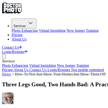
Services
Photo Enhancing
Virtual furnishing
New homes
Training
Pricing
About Us
Contact Us
Login/Register
Services
Photo Enhancing
Virtual furnishing
New homes
Training
Pricing
About Us
Contact Us
Login/Register
Not mobile optimised
News
>
How-To-Not-Just-Show-Your-Homes-but-Show-Them-Off​​​​‌ ‍ ​‍​‍‌‍ ‌ ​‍‌‍‍‌‌‍‌ ‌‍‍‌‌‍ ‍​‍​‍​ ‍‍​‍​‍‌ ​ ‌‍​‌‌‍ ‍‌‍‍‌‌ ‌​‌ ‍‌​‍ ‍‌‍‍‌‌‍ ​‍​‍​‍ ​​‍​‍‌‍‍​‌ ​‍‌‍‌‌‌‍‌‍​‍​‍​ ‍‍​‍​‍​‍ ‌‍​‌‌‍‌​‌‍ ‌‌‍‍‌‌‍ ‍​‍ ‌‍‍‌‌‍ ‍‌ ‌​‌‍‌‌‌‍ ‍‌ ‌​​‍ ‌‍‌‌‌‍‌​‌‍‍‌‌ ‌​​‍ ‌‍ ‌‌‍ ‌‍‌​‌‍‌‌​ ‌‌ ​​‌ ​‍‌‍‌‌‌ ​ ‌‍‌‌‌‍ ‍‌ ‌​‌‍​‌‌ ‌​‌‍‍‌‌‍ ‌‍ ‍​ ‍ ‌‍‍‌‌‍‌​​ ‌​ ​ ‌‍‌‌‌‍‌‌​ ​‌‌‍​ ​ ‍​​ ‍‌​ ​‍​‍ ‌‌‍‌‍‌‍‌​​ ‍​​ ‌‌​‍ ‌​ ‌​‌‍‌​​ ‌​​ ‍‌​‍ ‌‌‍​‍‌‍‌​​ ​‍​ ​‌​‍ ‌‌‍​ ​ ​‌‌‍‌‌​ ‌‌​ ​​‌‍‌​​ ​‍‌‍‌‌‌‍‌‍​ ‌‍​ ​​‌‍‌‍​ ‍ ‌ ‌​‌ ‍‌‌ ​​‌‍‌‌​ ‌‌ ​​‌‍ ‌ ​ ‌ ‌​‌​​ ‌‍​‌‌ ‌​‌‍‌‌‌‍‌ ‌‍ ‌ ​‍‌ ‍‌​ ‍ ‌ ​​‌‍​‌‌ ‌​‌‍‍​​ ‌‌ ‌​‌‍‍‌‌ ‌​‌‍ ​‌‍‌‌​ ‌‍​‍‌‍​‌‌ ​ ‌‍‌‌‌‌‌‌‌ ​‍‌‍ ​​ ‌​‍‌‌​ ​‍‌​‌‍‌‍​‌‌‍‌​‌‍ ‌‌‍‍‌‌‍ ‍​‍‌‍‌‍‍‌‌‍‌​​ ‌​ ​ ‌‍‌‌‌‍‌‌​ ​‌‌‍​ ​ ‍​​ ‍‌​ ​‍​‍ ‌‌‍‌‍‌‍‌​​ ‍​​ ‌‌​‍ ‌​ ‌​‌‍‌​​ ‌​​ ‍‌​‍ ‌‌‍​‍‌‍‌​​ ​‍​ ​‌​‍ ‌‌‍​ ​ ​‌‌‍‌‌​ ‌‌​ ​​‌‍‌​​ ​‍‌‍‌‌‌‍‌‍​ ‌‍​ ​​‌‍‌‍​‍‌‍‌ ‌​‌ ‍‌‌ ​​‌‍‌‌​ ‌‌ ​​‌‍ ‌ ​ ‌ ‌​‌​​ ‌‍​‌‌ ‌​‌‍‌‌‌‍‌ ‌‍ ‌ ​‍‌ ‍‌​‍‌‍‌ ​​‌‍​‌‌ ‌​‌‍‍​​ ‌‌ ‌​‌‍‍‌‌ ‌​‌‍ ​‌‍‌‌​‍‌‍‌ ​​‌‍‌‌‌ ​‍‌ ​ ‌ ​​‌‍‌‌‌‍​ ‌ ‌​‌‍‍‌‌ ‌‍‌‍‌‌​ ‌‌ ​​‌ ‌‌‌‍​‍‌‍ ​‌‍‍‌‌ ​ ‌‍‍​‌‍‌‌‌‍‌​​‍​‍‌ ‌
Three Legs Good, Two Hands Bad: A Practical Guide To The Tripod, And Why It's a Mistake Not Using One​​​​‌ ‍ ​‍​‍‌‍ ‌ ​‍‌‍‍‌‌‍‌ ‌‍‍‌‌‍ ‍​‍​‍​ ‍‍​‍​‍‌ ​ ‌‍​‌‌‍ ‍‌‍‍‌‌ ‌​‌ ‍‌​‍ ‍‌‍‍‌‌‍ ​‍​‍​‍ ​​‍​‍‌‍‍​‌ ​‍‌‍‌‌‌‍‌‍​‍​‍​ ‍‍​‍​‍​‍ ‌‍​‌‌‍‌​‌‍ ‌‌‍‍‌‌‍ ‍​‍ ‌‍‍‌‌‍ ‍‌ ‌​‌‍‌‌‌‍ ‍‌ ‌​​‍ ‌‍‌‌‌‍‌​‌‍‍‌‌ ‌​​‍ ‌‍ ‌‌‍ ‌‍‌​‌‍‌‌​ ‌‌ ​​‌ ​‍‌‍‌‌‌ ​ ‌‍‌‌‌‍ ‍‌ ‌​‌‍​‌‌ ‌​‌‍‍‌‌‍ ‌‍ ‍​ ‍ ‌‍‍‌‌‍‌​​ ‌​ ‍‌‌‍​ ‌‍‌‍‌‍‌​​ ‍