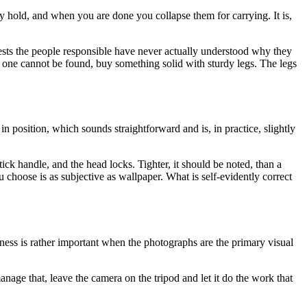
ey hold, and when you are done you collapse them for carrying. It is,
uggests the people responsible have never actually understood why they
f one cannot be found, buy something solid with sturdy legs. The legs
n position, which sounds straightforward and is, in practice, slightly
tick handle, and the head locks. Tighter, it should be noted, than a
 choose is as subjective as wallpaper. What is self-evidently correct
pness is rather important when the photographs are the primary visual
age that, leave the camera on the tripod and let it do the work that