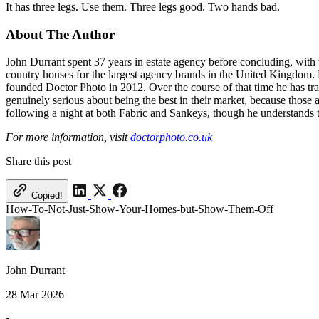
It has three legs. Use them. Three legs good. Two hands bad.​​​​‌ ‍ ​‍​‍‌‍ ‌ ​‍‌‍‍‌‌‍‌ ‌‍‍‌‌‍ ‍​‍​‍​ ‍‍​‍​‍‌ ​ ‌‍​‌‌‍ ‍‌‍‍‌‌ ‌​‌ ‍‌​‍ ‍‌‍‍‌‌‍ ​‍​‍​‍ ​​‍​‍‌‍‍​‌ ​‍‌‍‌‌‌‍‌‍​‍​‍​ ‍‍​‍​‍​‍ ‌‍​‌‌‍‌​‌‍ ‌‌‍‍‌‌‍ ‍​‍ ‌‍‍‌‌‍ ‍‌ ‌​‌‍‌‌‌‍ ‍‌ ‌​​‍ ‌‍‌‌‌‍‌​‌‍‍‌‌ ‌​​‍ ‌‍ ‌‌‍ ‌‍‌​‌‍‌‌​ ‌‌ ​​‌ ​‍‌‍‌‌‌ ​ ‌‍‌‌‌‍ ‍‌ ‌​‌‍​‌‌ ‌​‌‍‍‌‌‍ ‌‍ ‍​ ‍ ‌‍‍‌‌‍‌​​ ‌​ ‍‌‌‍​ ‌‍‌‍‌‍‌​​ ‍​‌‍‌‍​ ‍‌​ ​‌​‍ ‌‌‍​‍​ ‌​‌‍​‍​ ​‌​‍ ‌​ ‌​​ ​​​ ‌ ​ ​ ​‍ ‌‌‍​‌​ ​​‌‍‌​​ ​​​‍ ‌​ ‍‌​ ‌‌‌‍​‍​ ‍‌​ ‍​‌‍‌‍‌‍‌‌​ ‍​​ ‌ ‌‍‌‍‌‍‌‌​ ​ ​ ‍ ‌ ‌​‌ ‍‌‌ ​​‌‍‌‌​ ‌‌ ​​‌‍ ‌ ​ ‌ ‌​​ ‍ ‌ ​​‌‍​‌‌ ‌​‌‍‍​​ ‌‌‍​ ‌‍ ‌‍ ‍‌ ‌​‌‍‌‌‌‍ ‍‌ ‌​​‍‌‌​ ‌‌‌​​‍‌‌ ‌‍‍ ‌‍‌‌‌ ‍‌​‍‌‌​ ​ ‌​‌​​‍‌‌​ ​ ‌​‌​​‍‌‌​ ​‍​ ​‍‌‍‌‍​ ‍‌​ ‌‍​ ‌​​ ​‌​ ‍​​ ‌‌‌‍​‌​ ‌ ‌‍‌‍​ ‌‌​ ‌‌​‍‌‌​ ​‍​ ​‍​‍‌‌​ ‌‌‌​‌​​‍ ‍‌‍​ ‌‍‍​‌‍‍‌‌‍ ​‌‍‌​‌ ​‍‌‍‌‌‌‍ ‍​‍‌‌​ ‌‌‌​​‍‌‌ ‌‍‍ ‌‍‌‌‌ ‍‌​‍‌‌​ ​ ‌​‌​​‍‌‌​ ​ ‌​‌​​‍‌‌​ ​‍​ ​‍‌‍​ ‌‍​‍​ ​‍​ ‌‌​ ​ ​ ‍​​ ‍‌​ ​‍​ ​‌​ ‌‍‌‍‌‍​ ​‌​‍‌‌​ ​‍​ ​‍​‍‌‌​ ‌‌‌​‌​​‍ ‍‌ ‌​‌‍‌‌‌ ‍​‌ ‌​​ ‌‍​‍‌‍​‌‌ ​ ‌‍‌‌‌‌‌‌‌ ​‍‌‍ ​​ ‌​‍‌‌​ ​‍‌​‌‍‌‍​‌‌‍‌​‌‍ ‌‌‍‍‌‌‍ ‍​‍‌‍‌‍‍‌‌‍‌​​ ‌​ ‍‌‌‍​ ‌‍‌‍‌‍‌​​ ‍​‌‍‌‍​ ‍‌​ ​‌​‍ ‌‌‍​‍​ ‌​‌‍​‍​ ​‌​‍ ‌​ ‌​​ ​​​ ‌ ​ ​ ​‍ ‌‌‍​‌​ ​​‌‍‌​​ ​​​‍ ‌​ ‍‌​ ‌‌‌‍​‍​ ‍‌​ ‍​‌‍‌‍‌‍‌‌​ ‍​​ ‌ ‌‍‌‍‌‍‌‌​ ​ ​‍‌‍‌ ‌​‌ ‍‌‌ ​​‌‍‌‌​ ‌‌ ​​‌‍ ‌ ​ ‌ ‌​​‍‌‍‌ ​​‌‍​‌‌ ‌​‌‍‍​​ ‌‌‍​ ‌‍ ‌‍ ‍‌ ‌​‌‍‌‌‌‍ ‍‌ ‌​​‍‌‌​ ‌‌‌​​‍‌‌ ‌‍‍ ‌‍‌‌‌ ‍‌​‍‌‌​ ​ ‌​‌​​‍‌‌​ ​ ‌​‌​​‍‌‌​ ​‍​ ​‍‌‍‌‍​ ‍‌​ ‌‍​ ‌​​ ​‌​ ‍​​ ‌‌‌‍​‌​ ‌ ‌‍‌‍​ ‌‌​ ‌‌​‍‌‌​ ​‍​ ​‍​‍‌‌​ ‌‌‌​‌​​‍ ‍‌‍​ ‌‍‍​‌‍‍‌‌‍ ​‌‍‌​‌ ​‍‌‍‌‌‌‍ ‍​‍‌‌​ ‌‌‌​​‍‌‌ ‌‍‍ ‌‍‌‌‌ ‍‌​‍‌‌​ ​ ‌​‌​​‍‌‌​ ​ ‌​‌​​‍‌‌​ ​‍​ ​‍‌‍​ ‌‍​‍​ ​‍​ ‌‌​ ​ ​ ‍​​ ‍‌​ ​‍​ ​‌​ ‌‍‌‍‌‍​ ​‌​‍‌‌​ ​‍​ ​‍​‍‌‌​ ‌‌‌​‌​​‍ ‍‌ ‌​‌‍‌‌‌ ‍​‌ ‌​​‍‌‍‌ ​​‌‍‌‌‌ ​‍‌ ​ ‌ ​​‌‍‌‌‌‍​ ‌ ‌​‌‍‍‌‌ ‌‍‌‍‌‌​ ‌‌ ​​‌ ‌‌‌‍​‍‌‍ ​‌‍‍‌‌ ​ ‌‍‍​‌‍‌‌‌‍‌​​‍​‍‌ ‌
About The Author​​​​‌ ‍ ​‍​‍‌‍ ‌ ​‍‌‍‍‌‌‍‌ ‌‍‍‌‌‍ ‍​‍​‍​ ‍‍​‍​‍‌ ​ ‌‍​‌‌‍ ‍‌‍‍‌‌ ‌​‌ ‍‌​‍ ‍‌‍‍‌‌‍ ​‍​‍​‍ ​​‍​‍‌‍‍​‌ ​‍‌‍‌‌‌‍‌‍​‍​‍​ ‍‍​‍​‍​‍ ‌‍​‌‌‍‌​‌‍ ‌‌‍‍‌‌‍ ‍​‍ ‌‍‍‌‌‍ ‍‌ ‌​‌‍‌‌‌‍ ‍‌ ‌​​‍ ‌‍‌‌‌‍‌​‌‍‍‌‌ ‌​​‍ ‌‍ ‌‌‍ ‌‍‌​‌‍‌‌​ ‌‌ ​​‌ ​‍‌‍‌‌‌ ​ ‌‍‌‌‌‍ ‍‌ ‌​‌‍​‌‌ ‌​‌‍‍‌‌‍ ‌‍ ‍​ ‍ ‌‍‍‌‌‍‌​​ ‌​ ‍‌‌‍​ ‌‍‌‍‌‍‌​​ ‍​‌‍‌‍​ ‍‌​ ​‌​‍ ‌‌‍​‍​ ‌​‌‍​‍​ ​‌​‍ ‌​ ‌​​ ​​​ ‌ ​ ​ ​‍ ‌‌‍​‌​ ​​‌‍‌​​ ​​​‍ ‌​ ‍‌​ ‌‌‌‍​‍​ ‍‌​ ‍​‌‍‌‍‌‍‌‌​ ‍​​ ‌ ‌‍‌‍‌‍‌‌​ ​ ​ ‍ ‌ ‌​‌ ‍‌‌ ​​‌‍‌‌​ ‌‌ ​​‌‍ ‌ ​ ‌ ‌​​ ‍ ‌ ​​‌‍​‌‌ ‌​‌‍‍​​ ‌‌‍​ ‌‍ ‌‍ ‍‌ ‌​‌‍‌‌‌‍ ‍‌ ‌​​‍‌‌​ ‌‌‌​​‍‌‌ ‌‍‍ ‌‍‌‌‌ ‍‌​‍‌‌​ ​ ‌​‌​​‍‌‌​ ​ ‌​‌​​‍‌‌​ ​‍​ ​‍‌‍​‍​ ‍‌‌‍​ ‌‍​‍​ ​ ‌‍‌​​ ‌‍‌‍​‌​ ‌‌​ ‍​​ ​ ‌‍‌‌​‍‌‌​ ​‍​ ​‍​‍‌‌​ ‌‌‌​‌​​‍ ‍‌‍​ ‌‍‍​‌‍‍‌‌‍ ​‌‍‌​‌ ​‍‌‍‌‌‌‍ ‍​‍‌‌​ ‌‌‌​​‍‌‌ ‌‍‍ ‌‍‌‌‌ ‍‌​‍‌‌​ ​ ‌​‌​​‍‌‌​ ​ ‌​‌​​‍‌‌​ ​‍​ ​‍​ ‌‍​ ​​‌‍‌‍‌‍‌‌‌‍​‌‌‍‌‌​ ​‍​ ​​​ ‌​​ ‍‌‌‍​‍​ ‍​​‍‌‌​ ​‍​ ​‍​‍‌‌​ ‌‌‌​‌​​‍ ‍‌ ‌​‌‍‌‌‌ ‍​‌ ‌​​ ‌‍​‍‌‍​‌‌ ​ ‌‍‌‌‌‌‌‌‌ ​‍‌‍ ​​ ‌​‍‌‌​ ​‍‌​‌‍‌‍​‌‌‍‌​‌‍ ‌‌‍‍‌‌‍ ‍​‍‌‍‌‍‍‌‌‍‌​​ ‌​ ‍‌‌‍​ ‌‍‌‍‌‍‌​​ ‍​‌‍‌‍​ ‍‌​ ​‌​‍ ‌‌‍​‍​ ‌​‌‍​‍​ ​‌​‍ ‌​ ‌​​ ​​​ ‌ ​ ​ ​‍ ‌‌‍​‌​ ​​‌‍‌​​ ​​​‍ ‌​ ‍‌​ ‌‌‌‍​‍​ ‍‌​ ‍​‌‍‌‍‌‍‌‌​ ‍​​ ‌ ‌‍‌‍‌‍‌‌​ ​ ​‍‌‍‌ ‌​‌ ‍‌‌ ​​‌‍‌‌​ ‌‌ ​​‌‍ ‌ ​ ‌ ‌​​‍‌‍‌ ​​‌‍​‌‌ ‌​‌‍‍​​ ‌‌‍​ ‌‍ ‌‍ ‍‌ ‌​‌‍‌‌‌‍ ‍‌ ‌​​‍‌‌​ ‌‌‌​​‍‌‌ ‌‍‍ ‌‍‌‌‌ ‍‌​‍‌‌​ ​ ‌​‌​​‍‌‌​ ​ ‌​‌​​‍‌‌​ ​‍​ ​‍‌‍​‍​ ‍‌‌‍​ ‌‍​‍​ ​ ‌‍‌​​ ‌‍‌‍​‌​ ‌‌​ ‍​​ ​ ‌‍‌‌​‍‌‌​ ​‍​ ​‍​‍‌‌​ ‌‌‌​‌​​‍ ‍‌‍​ ‌‍‍​‌‍‍‌‌‍ ​‌‍‌​‌ ​‍‌‍‌‌‌‍ ‍​‍‌‌​ ‌‌‌​​‍‌‌ ‌‍‍ ‌‍‌‌‌ ‍‌​‍‌‌​ ​ ‌​‌​​‍‌‌​ ​ ‌​‌​​‍‌‌​ ​‍​ ​‍​ ‌‍​ ​​‌‍‌‍‌‍‌‌‌‍​‌‌‍‌‌​ ​‍​ ​​​ ‌​​ ‍‌‌‍​‍​ ‍​​‍‌‌​ ​‍​ ​‍​‍‌‌​ ‌‌‌​‌​​‍ ‍‌ ‌​‌‍‌‌‌ ‍​‌ ‌​​‍‌‍‌ ​​‌‍‌‌‌ ​‍‌ ​ ‌ ​​‌‍‌‌‌‍​ ‌ ‌​‌‍‍‌‌ ‌‍‌‍‌‌​ ‌‌ ​​‌ ‌‌‌‍​‍‌‍ ​‌‍‍‌‌ ​ ‌‍‍​‌‍‌‌‌‍‌​​‍​‍‌ ‌
John Durrant spent 37 years in estate agency before concluding, with 
country houses for the largest agency brands in the United Kingdom. 
founded Doctor Photo in 2012. Over the course of that time he has trai
genuinely serious about being the best in their market, because those
following a night at both Fabric and Sankeys, though he understands the ambition.​​​​‌ ‍ ​‍​‍‌‍ ‌ ​‍‌‍‍‌‌‍‌ ‌‍‍‌‌‍ ‍​‍​‍​ ‍‍​‍​‍‌ ​ ‌‍​‌‌‍ ‍‌‍‍‌‌ ‌​‌ ‍‌​‍ ‍‌‍‍‌‌‍ ​‍​‍​‍ ​​‍​‍‌‍‍​‌ ​‍‌‍‌‌‌‍‌‍​‍​‍​ ‍‍​‍​‍​‍ ‌‍​‌‌‍‌​‌‍ ‌‌‍‍‌‌‍ ‍​‍ ‌‍‍‌‌‍ ‍‌ ‌​‌‍‌‌‌‍ ‍‌ ‌​​‍ ‌‍‌‌‌‍‌​‌‍‍‌‌ ‌​​‍ ‌‍ ‌‌‍ ‌‍‌​‌‍‌‌​ ‌‌ ​​‌ ​‍‌‍‌‌‌ ​ ‌‍‌‌‌‍ ‍‌ ‌​‌‍​‌‌ ‌​‌‍‍‌‌‍ ‌‍ ‍​ ‍ ‌‍‍‌‌‍‌​​ ‌​ ‍‌‌‍​ ‌‍‌‍‌‍‌​​ ‍​‌‍‌‍​ ‍‌​ ​‌​‍ ‌‌‍​‍​ ‌​‌‍​‍​ ​‌​‍ ‌​ ‌​​ ​​​ ‌ ​ ​ ​‍ ‌‌‍​‌​ ​​‌‍‌​​ ​​​‍ ‌​ ‍‌​ ‌‌‌‍​‍​ ‍‌​ ‍​‌‍‌‍‌‍‌‌​ ‍​​ ‌ ‌‍‌‍‌‍‌‌​ ​ ​ ‍ ‌ ‌​‌ ‍‌‌ ​​‌‍‌‌​ ‌‌ ​​‌‍ ‌ ​ ‌ ‌​​ ‍ ‌ ​​‌‍​‌‌ ‌​‌‍‍​​ ‌‌‍​ ‌‍ ‌‍ ‍‌ ‌​‌‍‌‌‌‍ ‍‌ ‌​​‍‌‌​ ‌‌‌​​‍‌‌ ‌‍‍ ‌‍‌‌‌ ‍‌​‍‌‌​ ​ ‌​‌​​‍‌‌​ ​ ‌​‌​​‍‌‌​ ​‍​ ​‍​ ‌ ​ ‍‌‌‍‌‍​ ​​​ ​‍​ ‍​‌‍‌​‌‍​ ​ ​ ​ ‌‍​ ​‍‌‍‌​​‍‌‌​ ​‍​ ​‍​‍‌‌​ ‌‌‌​‌​​‍ ‍‌‍​ ‌‍‍​‌‍‍‌‌‍ ​‌‍‌​‌ ​‍‌‍‌‌‌‍ ‍​‍‌‌​ ‌‌‌​​‍‌‌ ‌‍‍ ‌‍‌‌‌ ‍‌​‍‌‌​ ​ ‌​‌​​‍‌‌​ ​ ‌​‌​​‍‌‌​ ​‍​ ​‍​ ​‍​ ‌‍‌‍​ ​ ‌ ​ ​ ​ ‌​‌‍​‌​ ‌ ​ ​‍‌‍​‌​ ‌‍​ ‍​​‍‌‌​ ​‍​ ​‍​‍‌‌​ ‌‌‌​‌​​‍ ‍‌ ‌​‌‍‌‌‌ ‍​‌ ‌​​ ‌‍​‍‌‍​‌‌ ​ ‌‍‌‌‌‌‌‌‌ ​‍‌‍ ​​ ‌​‍‌‌​ ​‍‌​‌‍‌‍​‌‌‍‌​‌‍ ‌‌‍‍‌‌‍ ‍​‍‌‍‌‍‍‌‌‍‌​​ ‌​ ‍‌‌‍​ ‌‍‌‍‌‍‌​​ ‍​‌‍‌‍​ ‍‌​ ​‌​‍ ‌‌‍​‍​ ‌​‌‍​‍​ ​‌​‍ ‌​ ‌​​ ​​​ ‌ ​ ​ ​‍ ‌‌‍​‌​ ​​‌‍‌​​ ​​​‍ ‌​ ‍‌​ ‌‌‌‍​‍​ ‍‌​ ‍​‌‍‌‍‌‍‌‌​ ‍​​ ‌ ‌‍‌‍‌‍‌‌​ ​ ​‍‌‍‌ ‌​‌ ‍‌‌ ​​‌‍‌‌​ ‌‌ ​​‌‍ ‌ ​ ‌ ‌​​‍‌‍‌ ​​‌‍​‌‌ ‌​‌‍‍​​ ‌‌‍​ ‌‍ ‌‍ ‍‌ ‌​‌‍‌‌‌‍ ‍‌ ‌​​‍‌‌​ ‌‌‌​​‍‌‌ ‌‍‍ ‌‍‌‌‌ ‍‌​‍‌‌​ ​ ‌​‌​​‍‌‌​ ​ ‌​‌​​‍‌‌​ ​‍​ ​‍​ ‌ ​ ‍‌‌‍‌‍​ ​​​ ​‍​ ‍​‌‍‌​‌‍​ ​ ​ ​ ‌‍​ ​‍‌‍‌​​‍‌‌​ ​‍​ ​‍​‍‌‌​ ‌‌‌​‌​​‍ ‍‌‍​ ‌‍‍​‌‍‍‌‌‍ ​‌‍‌​‌ ​‍‌‍‌‌‌‍
For more information, visit ​​​​‌ ‍ ​‍​‍‌‍ ‌ ​‍‌‍‍‌‌‍‌ ‌‍‍‌‌‍ ‍​‍​‍​ ‍‍​‍​‍‌ ​ ‌‍​‌‌‍ ‍‌‍‍‌‌ ‌​‌ ‍‌​‍ ‍‌‍‍‌‌‍ ​‍​‍​‍ ​​‍​‍‌‍‍​‌ ​‍‌‍‌‌‌‍‌‍​‍​‍​ ‍‍​‍​‍​‍ ‌‍​‌‌‍‌​‌‍ ‌‌‍‍‌‌‍ ‍​‍ ‌‍‍‌‌‍ ‍‌ ‌​‌‍‌‌‌‍ ‍‌ ‌​​‍ ‌‍‌‌‌‍‌​‌‍‍‌‌ ‌​​‍ ‌‍ ‌‌‍ ‌‍‌​‌‍‌‌​ ‌‌ ​​‌ ​‍‌‍‌‌‌ ​ ‌‍‌‌‌‍ ‍‌ ‌​‌‍​‌‌ ‌​‌‍‍‌‌‍ ‌‍ ‍​ ‍ ‌‍‍‌‌‍‌​​ ‌​ ‍‌‌‍​ ‌‍‌‍‌‍‌​​ ‍​‌‍‌‍​ ‍‌​ ​‌​‍ ‌‌‍​‍​ ‌​‌‍​‍​ ​‌​‍ ‌​ ‌​​ ​​​ ‌ ​ ​ ​‍ ‌‌‍​‌​ ​​‌‍‌​​ ​​​‍ ‌​ ‍‌​ ‌‌‌‍​‍​ ‍‌​ ‍​‌‍‌‍‌‍‌‌​ ‍​​ ‌ ‌‍‌‍‌‍‌‌​ ​ ​ ‍ ‌ ‌​‌ ‍‌‌ ​​‌‍‌‌​ ‌‌ ​​‌‍ ‌ ​ ‌ ‌​​ ‍ ‌ ​​‌‍​‌‌ ‌​‌‍‍​​ ‌‌‍​ ‌‍ ‌‍ ‍‌ ‌​‌‍‌‌‌‍ ‍‌ ‌​​‍‌‌​ ‌‌‌​​‍‌‌ ‌‍‍ ‌‍‌‌‌ ‍‌​‍‌‌​ ​ ‌​‌​​‍‌‌​ ​ ‌​‌​​‍‌‌​ ​‍​ ​‍‌‍​ ​ ​​‌‍‌‌​ ‌ ​ ‍‌‌‍​‌‌‍​‌‌‍‌‍‌‍​ ​ ‍‌‌‍‌‌​ ​‍​‍‌‌​ ​‍​ ​‍​‍‌‌​ ‌‌‌​‌​​‍ ‍‌‍​ ‌‍‍​‌‍‍‌‌‍ ​‌‍‌​‌ ​‍‌‍‌‌‌‍ ‍​‍‌‌​ ‌‌‌​​‍‌‌ ‌‍‍ ‌‍‌‌‌ ‍‌​‍‌‌​ ​ ‌​‌​​‍‌‌​ ​ ‌​‌​​‍‌‌​ ​‍​ ​‍‌‍​‍​ ​​​ ‌​​ ​​‌‍​ ‌‍‌‍​ ‍​​ ‍​​ ‍​​ ‌ ​ ​ ‌‍‌‍​‍‌‌​ ​‍​ ​‍​‍‌‌​ ‌‌‌​‌​​‍ ‍‌ ‌​‌‍‌‌‌ ‍​‌ ‌​​ ‌‍​‍‌‍​‌‌ ​ ‌‍‌‌‌‌‌‌‌ ​‍‌‍ ​​ ‌​‍‌‌​ ​‍‌​‌‍‌‍​‌‌‍‌​‌‍ ‌‌‍‍‌‌‍ ‍​‍‌‍‌‍‍‌‌‍‌​​ ‌​ ‍‌‌‍​ ‌‍‌‍‌‍‌​​ ‍​‌‍‌‍​ ‍‌​ ​‌​‍ ‌‌‍​‍​ ‌​‌‍​‍​ ​‌​‍ ‌​ ‌​​ ​​​ ‌ ​ ​ ​‍ ‌‌‍​‌​ ​​‌‍‌​​ ​​​‍ ‌​ ‍‌​ ‌‌‌‍​‍​ ‍‌​ ‍​‌‍‌‍‌‍‌‌​ ‍​​ ‌ ‌‍‌‍‌‍‌‌​ ​ ​‍‌‍‌ ‌​‌ ‍‌‌ ​​‌‍‌‌​ ‌‌ ​​‌‍ ‌ ​ ‌ ‌​​‍‌‍‌ ​​‌‍​‌‌ ‌​‌‍‍​​ ‌‌‍​ ‌‍ ‌‍ ‍‌ ‌​‌‍‌‌‌‍ ‍‌ ‌​​‍‌‌​ ‌‌‌​​‍‌‌ ‌‍‍ ‌‍‌‌‌ ‍‌​‍‌‌​ ​ ‌​‌​​‍‌‌​ ​ ‌​‌​​‍‌‌​ ​‍​ ​‍‌‍​ ​ ​​‌‍‌‌​ ‌ ​ ‍‌‌‍​‌‌‍​‌‌‍‌‍‌‍​ ​ ‍‌‌‍‌‌​ ​‍​‍‌‌​ ​‍​ ​‍​‍‌‌​ ‌‌‌​‌​​‍ ‍‌‍​ ‌‍‍​‌‍‍‌‌‍ ​‌‍‌​‌ ​‍‌‍‌‌‌‍ ‍​‍‌‌​ ‌‌‌​​‍‌‌ ‌‍‍ ‌‍‌‌‌ ‍‌​‍‌‌​ ​ ‌​‌​​‍‌‌​ ​ ‌​‌​​‍‌‌​ ​‍​ ​‍‌‍​‍​ ​​​ ‌​​ ​​‌‍​ ‌‍‌‍​ ‍​​ ‍​​ ‍​​ ‌ ​ ​ ‌‍‌‍​‍‌‌​ ​‍​ ​‍​‍‌‌​ ‌‌‌​‌​​‍ ‍‌ ‌​‌‍‌‌‌ ‍​‌ ‌​​‍‌‍‌ ​​‌‍‌‌‌ ​‍‌ ​ ‌ ​​‌‍‌‌‌‍​ ‌ ‌​‌‍‍‌‌ ‌‍‌‍‌‌​ ‌‌ ​​‌ ‌‌‌‍​‍‌‍ ​‌‍‍‌‌ ​ ‌‍‍​‌‍‌‌‌‍‌​​‍​‍‌ ‌
doctorphoto.co.uk​​​​‌ ‍ ​‍​‍‌‍ ‌ ​‍‌‍‍‌‌‍‌ ‌‍‍‌‌‍ ‍​‍​‍​ ‍‍​‍​‍‌ ​ ‌‍​‌‌‍ ‍‌‍‍‌‌ ‌​‌ ‍‌​‍ ‍‌‍‍‌‌‍ ​‍​‍​‍ ​​‍​‍‌‍‍​‌ ​‍‌‍‌‌‌‍‌‍​‍​‍​ ‍‍​‍​‍​‍ ‌‍​‌‌‍‌​‌‍ ‌‌‍‍‌‌‍ ‍​‍ ‌‍‍‌‌‍ ‍‌ ‌​‌‍‌‌‌‍ ‍‌ ‌​​‍ ‌‍‌‌‌‍‌​‌‍‍‌‌ ‌​​‍ ‌‍ ‌‌‍ ‌‍‌​‌‍‌‌​ ‌‌ ​​‌ ​‍‌‍‌‌‌ ​ ‌‍‌‌‌‍ ‍‌ ‌​‌‍​‌‌ ‌​‌‍‍‌‌‍ ‌‍ ‍​ ‍ ‌‍‍‌‌‍‌​​ ‌​ ‍‌‌‍​ ‌‍‌‍‌‍‌​​ ‍​‌‍‌‍​ ‍‌​ ​‌​‍ ‌‌‍​‍​ ‌​‌‍​‍​ ​‌​‍ ‌​ ‌​​ ​​​ ‌ ​ ​ ​‍ ‌‌‍​‌​ ​​‌‍‌​​ ​​​‍ ‌​ ‍‌​ ‌‌‌‍​‍​ ‍‌​ ‍​‌‍‌‍‌‍‌‌​ ‍​​ ‌ ‌‍‌‍‌‍‌‌​ ​ ​ ‍ ‌ ‌​‌ ‍‌‌ ​​‌‍‌‌​ ‌‌ ​​‌‍ ‌ ​ ‌ ‌​​ ‍ ‌ ​​‌‍​‌‌ ‌​‌‍‍​​ ‌‌‍​ ‌‍ ‌‍ ‍‌ ‌​‌‍‌‌‌‍ ‍‌ ‌​​‍‌‌​ ‌‌‌​​‍‌‌ ‌‍‍ ‌‍‌‌‌ ‍‌​‍‌‌​ ​ ‌​‌​​‍‌‌​ ​ ‌​‌​​‍‌‌​ ​‍​ ​‍‌‍​ ​ ​​‌‍‌‌​ ‌ ​ ‍‌‌‍​‌‌‍​‌‌‍‌‍‌‍​ ​ ‍‌‌‍‌‌​ ​‍​‍‌‌​ ​‍​ ​‍​‍‌‌​ ‌‌‌​‌​​‍ ‍‌‍​ ‌‍‍​‌‍‍‌‌‍ ​‌‍‌​‌ ​‍‌‍‌‌‌‍ ‍​‍‌‌​ ‌‌‌​​‍‌‌ ‌‍‍ ‌‍‌‌‌ ‍‌​‍‌‌​ ​ ‌​‌​​‍‌‌​ ​ ‌​‌​​‍‌‌​ ​‍​ ​‍​ ‍‌​ ​‌‌‍​‍​ ‍​​ ​‌​ ‌‌​ ‌‌‌‍​ ‌‍​‌​ ‍‌​ ‌​‌‍​‍​‍‌‌​ ​‍​ ​‍​‍‌‌​ ‌‌‌​‌​​‍ ‍‌ ‌​‌‍‌‌‌ ‍​‌ ‌​​ ‌‍​‍‌‍​‌‌ ​ ‌‍‌‌‌‌‌‌‌ ​‍‌‍ ​​ ‌​‍‌‌​ ​‍‌​‌‍‌‍​‌‌‍‌​‌‍ ‌‌‍‍‌‌‍ ‍​‍‌‍‌‍‍‌‌‍‌​​ ‌​ ‍‌‌‍​ ‌‍‌‍‌‍‌​​ ‍​‌‍‌‍​ ‍‌​ ​‌​‍ ‌‌‍​‍​ ‌​‌‍​‍​ ​‌​‍ ‌​ ‌​​ ​​​ ‌ ​ ​ ​‍ ‌‌‍​‌​ ​​‌‍‌​​ ​​​‍ ‌​ ‍‌​ ‌‌‌‍​‍​ ‍‌​ ‍​‌‍‌‍‌‍‌‌​ ‍​​ ‌ ‌‍‌‍‌‍‌‌​ ​ ​‍‌‍‌ ‌​‌ ‍‌‌ ​​‌‍‌‌​ ‌‌ ​​‌‍ ‌ ​ ‌ ‌​​‍‌‍‌ ​​‌‍​‌‌ ‌​‌‍‍​​ ‌‌‍​ ‌‍ ‌‍ ‍‌ ‌​‌‍‌‌‌‍ ‍‌ ‌​​‍‌‌​ ‌‌‌​​‍‌‌ ‌‍‍ ‌‍‌‌‌ ‍‌​‍‌‌​ ​ ‌​‌​​‍‌‌​ ​ ‌​‌​​‍‌‌​ ​‍​ ​‍‌‍​ ​ ​​‌‍‌‌​ ‌ ​ ‍‌‌‍​‌‌‍​‌‌‍‌‍‌‍​ ​ ‍‌‌‍‌‌​ ​‍​‍‌‌​ ​‍​ ​‍​‍‌‌​ ‌‌‌​‌​​‍ ‍‌‍​ ‌‍‍​‌‍‍‌‌‍ ​‌‍‌​‌ ​‍‌‍‌‌‌‍ ‍​‍‌‌​ ‌‌‌​​‍‌‌ ‌‍‍ ‌‍‌‌‌ ‍‌​‍‌‌​ ​ ‌​‌​​‍‌‌​ ​ ‌​‌​​‍‌‌​ ​‍​ ​‍​ ‍‌​ ​‌‌‍​‍​ ‍​​ ​‌​ ‌‌​ ‌‌‌‍​ ‌‍​‌​ ‍‌​ ‌​‌‍​‍​‍‌‌​ ​‍​ ​‍​‍‌‌​ ‌‌‌​‌​​‍ ‍‌ ‌​‌‍‌‌‌ ‍​‌ ‌​​‍‌‍‌ ​​‌‍‌‌‌ ​‍‌ ​ ‌ ​​‌‍‌‌‌‍​ ‌ ‌​‌‍‍‌‌ ‌‍‌‍‌‌​ ‌‌ ​​‌ ‌‌‌‍​‍‌‍ ​‌‍‍‌‌ ​ ‌‍‍​‌‍‌‌‌‍‌​​‍​‍‌ ‌
Share this post
Copied!
How-To-Not-Just-Show-Your-Homes-but-Show-Them-Off​​​​‌ ‍ ​‍​‍‌‍ ‌ ​‍‌‍‍‌‌‍‌ ‌‍‍‌‌‍ ‍​‍​‍​ ‍‍​‍​‍‌ ​ ‌‍​‌‌‍ ‍‌‍‍‌‌ ‌​‌ ‍‌​‍ ‍‌‍‍‌‌‍ ​‍​‍​‍ ​​‍​‍‌‍‍​‌ ​‍‌‍‌‌‌‍‌‍​‍​‍​ ‍‍​‍​‍​‍ ‌‍​‌‌‍‌​‌‍ ‌‌‍‍‌‌‍ ‍​‍ ‌‍‍‌‌‍ ‍‌ ‌​‌‍‌‌‌‍ ‍‌ ‌​​‍ ‌‍‌‌‌‍‌​‌‍‍‌‌ ‌​​‍ ‌‍ ‌‌‍ ‌‍‌​‌‍‌‌​ ‌‌ ​​‌ ​‍‌‍‌‌‌ ​ ‌‍‌‌‌‍ ‍‌ ‌​‌‍​‌‌ ‌​‌‍‍‌‌‍ ‌‍ ‍​ ‍ ‌‍‍‌‌‍‌​​ ‌​ ​ ‌‍‌‌‌‍‌‌​ ​‌‌‍​ ​ ‍​​ ‍‌​ ​‍​‍ ‌‌‍‌‍‌‍‌​​ ‍​​ ‌‌​‍ ‌​ ‌​‌‍‌​​ ‌​​ ‍‌​‍ ‌‌‍​‍‌‍‌​​ ​‍​ ​‌​‍ ‌‌‍​ ​ ​‌‌‍‌‌​ ‌‌​ ​​‌‍‌​​ ​‍‌‍‌‌‌‍‌‍​ ‌‍​ ​​‌‍‌‍​ ‍ ‌ ‌​‌ ‍‌‌ ​​‌‍‌‌​ ‌‌ ​​‌‍ ‌ ​ ‌ ‌​‌​​ ‌‍​‌‌ ‌​‌‍‌‌‌‍‌ ‌‍ ‌ ​‍‌ ‍‌​ ‍ ‌ ​​‌‍​‌‌ ‌​‌‍‍​​ ‌‌ ‌​‌‍‍‌‌ ‌​‌‍ ​‌‍‌‌​ ‌‍​‍‌‍​‌‌ ​ ‌‍‌‌‌‌‌‌‌ ​‍‌‍ ​​ ‌​‍‌‌​ ​‍‌​‌‍‌‍​‌‌‍‌​‌‍ ‌‌‍‍‌‌‍ ‍​‍‌‍‌‍‍‌‌‍‌​​ ‌​ ​ ‌‍‌‌‌‍‌‌​ ​‌‌‍​ ​ ‍​​ ‍‌​ ​‍​‍ ‌‌‍‌‍‌‍‌​​ ‍​​ ‌‌​‍ ‌​ ‌​‌‍‌​​ ‌​​ ‍‌​‍ ‌‌‍​‍‌‍‌​​ ​‍​ ​‌​‍ ‌‌‍​ ​ ​‌‌‍‌‌​ ‌‌​ ​​‌‍‌​​ ​‍‌‍‌‌‌‍‌‍​ ‌‍​ ​​‌‍‌‍​‍‌‍‌ ‌​‌ ‍‌‌ ​​‌‍‌‌​ ‌‌ ​​‌‍ ‌ ​ ‌ ‌​‌​​ ‌‍​‌‌ ‌​‌‍‌‌‌‍‌ ‌‍ ‌ ​‍‌ ‍‌​‍‌‍‌ ​​‌‍​‌‌ ‌​‌‍‍​​ ‌‌ ‌​‌‍‍‌‌ ‌​‌‍ ​‌‍‌‌​‍‌‍‌ ​​‌‍‌‌‌ ​‍‌ ​ ‌ ​​‌‍‌‌‌‍​ ‌ ‌​‌‍‍‌‌ ‌‍‌‍‌‌​ ‌‌ ​​‌ ‌‌‌‍​‍‌‍ ​‌‍‍‌‌ ​ ‌‍‍​‌‍‌‌‌‍‌​​‍​‍‌ ‌
John Durrant​​​​‌ ‍ ​‍​‍‌‍ ‌ ​‍‌‍‍‌‌‍‌ ‌‍‍‌‌‍ ‍​‍​‍​ ‍‍​‍​‍‌ ​ ‌‍​‌‌‍ ‍‌‍‍‌‌ ‌​‌ ‍‌​‍ ‍‌‍‍‌‌‍ ​‍​‍​‍ ​​‍​‍‌‍‍​‌ ​‍‌‍‌‌‌‍‌‍​‍​‍​ ‍‍​‍​‍​‍ ‌‍​‌‌‍‌​‌‍ ‌‌‍‍‌‌‍ ‍​‍ ‌‍‍‌‌‍ ‍‌ ‌​‌‍‌‌‌‍ ‍‌ ‌​​‍ ‌‍‌‌‌‍‌​‌‍‍‌‌ ‌​​‍ ‌‍ ‌‌‍ ‌‍‌​‌‍‌‌​ ‌‌ ​​‌ ​‍‌‍‌‌‌ ​ ‌‍‌‌‌‍ ‍‌ ‌​‌‍​‌‌ ‌​‌‍‍‌‌‍ ‌‍ ‍​ ‍ ‌‍‍‌‌‍‌​​ ‌‌‍​‌​ ​ ​ ‌​‌‍​‍​ ‌ ‌‍‌​​ ‍​​ ‌‌​‍ ‌​ ‌ ‌‍‌‌‌‍​‌​ ‌​​‍ ‌​ ‌​‌‍​‍​ ​‌‌‍‌‌​‍ ‌​ ‍​‌‍​‍​ ​​‌‍​‍​‍ ‌​ ‍‌​ ​‍‌‍​‍‌‍‌‌‌‍‌​‌‍‌​​ ‌‍‌‍​‍‌‍‌​‌‍‌​‌‍​‌‌‍‌‍​ ‍ ‌ ‌​‌ ‍‌‌ ​​‌‍‌‌​ ‌‌‍​‌‌ ‌‌‌ ‌​‌‍‍​‌‍ ‌ ​‍​ ‍ ‌ ​​‌‍​‌‌ ‌​‌‍‍​​ ‌‌‍ ‍‌‍​‌‌‍ ‌‌‍‌‌​ ‌‍​‍‌‍​‌‌ ​ ‌‍‌‌‌‌‌‌‌ ​‍‌‍ ​​ ‌​‍‌‌​ ​‍‌​‌‍‌‍​‌‌‍‌​‌‍ ‌‌‍‍‌‌‍ ‍​‍‌‍‌‍‍‌‌‍‌​​ ‌‌‍​‌​ ​ ​ ‌​‌‍​‍​ ‌ ‌‍‌​​ ‍​​ ‌‌​‍ ‌​ ‌ ‌‍‌‌‌‍​‌​ ‌​​‍ ‌​ ‌​‌‍​‍​ ​‌‌‍‌‌​‍ ‌​ ‍​‌‍​‍​ ​​‌‍​‍​‍ ‌​ ‍‌​ ​‍‌‍​‍‌‍‌‌‌‍‌​‌‍‌​​ ‌‍‌‍​‍‌‍‌​‌‍‌​‌‍​‌‌‍‌‍​‍‌‍‌ ‌​‌ ‍‌‌ ​​‌‍‌‌​ ‌‌‍​‌‌ ‌‌‌ ‌​‌‍‍​‌‍ ‌ ​‍​‍‌‍‌ ​​‌‍​‌‌ ‌​‌‍‍​​ ‌‌‍ ‍‌‍​‌‌‍ ‌‌‍‌‌​‍‌‍‌ ​​‌‍‌‌‌ ​‍‌ ​ ‌ ​​‌‍‌‌‌‍​ ‌ ‌​‌‍‍‌‌ ‌‍‌‍‌‌​ ‌‌ ​​‌ ‌‌‌‍​‍‌‍ ​‌‍‍‌‌ ​ ‌‍‍​‌‍‌‌‌‍‌​​‍​‍‌ ‌
28 Mar 2026
•