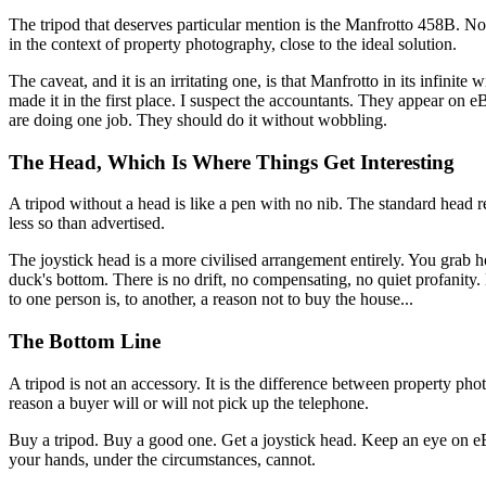
The tripod that deserves particular mention is the Manfrotto 458B. No 
in the context of property photography, close to the ideal solution.​​​​‌ ‍ ​‍​‍‌‍ ‌ ​‍‌‍‍‌‌‍‌ ‌‍‍‌‌‍ ‍​‍​‍​ ‍‍​‍​‍‌ ​ ‌‍​‌‌‍ ‍‌‍‍‌‌ ‌​‌ ‍‌​‍ ‍‌‍‍‌‌‍ ​‍​‍​‍ ​​‍​‍‌‍‍​‌ ​‍‌‍‌‌‌‍‌‍​‍​‍​ ‍‍​‍​‍​‍ ‌‍​‌‌‍‌​‌‍ ‌‌‍‍‌‌‍ ‍​‍ ‌‍‍‌‌‍ ‍‌ ‌​‌‍‌‌‌‍ ‍‌ ‌​​‍ ‌‍‌‌‌‍‌​‌‍‍‌‌ ‌​​‍ ‌‍ ‌‌‍ ‌‍‌​‌‍‌‌​ ‌‌ ​​‌ ​‍‌‍‌‌‌ ​ ‌‍‌‌‌‍ ‍‌ ‌​‌‍​‌‌ ‌​‌‍‍‌‌‍ ‌‍ ‍​ ‍ ‌‍‍‌‌‍‌​​ ‌​ ‍‌‌‍​ ‌‍‌‍‌‍‌​​ ‍​‌‍‌‍​ ‍‌​ ​‌​‍ ‌‌‍​‍​ ‌​‌‍​‍​ ​‌​‍ ‌​ ‌​​ ​​​ ‌ ​ ​ ​‍ ‌‌‍​‌​ ​​‌‍‌​​ ​​​‍ ‌​ ‍‌​ ‌‌‌‍​‍​ ‍‌​ ‍​‌‍‌‍‌‍‌‌​ ‍​​ ‌ ‌‍‌‍‌‍‌‌​ ​ ​ ‍ ‌ ‌​‌ ‍‌‌ ​​‌‍‌‌​ ‌‌ ​​‌‍ ‌ ​ ‌ ‌​​ ‍ ‌ ​​‌‍​‌‌ ‌​‌‍‍​​ ‌‌‍​ ‌‍ ‌‍ ‍‌ ‌​‌‍‌‌‌‍ ‍‌ ‌​​‍‌‌​ ‌‌‌​​‍‌‌ ‌‍‍ ‌‍‌‌‌ ‍‌​‍‌‌​ ​ ‌​‌​​‍‌‌​ ​ ‌​‌​​‍‌‌​ ​‍​ ​‍​ ​‍​ ‌‌‌‍​ ​ ‌‌​ ​ ​ ‌‌​ ​‌​ ‌ ​ ​ ​ ​​​ ​‍​ ‌​​‍‌‌​ ​‍​ ​‍​‍‌‌​ ‌‌‌​‌​​‍ ‍‌‍​ ‌‍‍​‌‍‍‌‌‍ ​‌‍‌​‌ ​‍‌‍‌‌‌‍ ‍​‍‌‌​ ‌‌‌​​‍‌‌ ‌‍‍ ‌‍‌‌‌ ‍‌​‍‌‌​ ​ ‌​‌​​‍‌‌​ ​ ‌​‌​​‍‌‌​ ​‍​ ​‍‌‍​ ​ ‌‌​ ‍​‌‍​ ​ ‌​​ ​​​ ​‍​ ​‌‌‍‌‍​ ​‍‌‍‌​​ ​‌​‍‌‌​ ​‍​ ​‍​‍‌‌​ ‌‌‌​‌​​‍ ‍‌ ‌​‌‍‌‌‌ ‍​‌ ‌​​ ‌‍​‍‌‍​‌‌ ​ ‌‍‌‌‌‌‌‌‌ ​‍‌‍ ​​ ‌​‍‌‌​ ​‍‌​‌‍‌‍​‌‌‍‌​‌‍ ‌‌‍‍‌‌‍ ‍​‍‌‍‌‍‍‌‌‍‌​​ ‌​ ‍‌‌‍​ ‌‍‌‍‌‍‌​​ ‍​‌‍‌‍​ ‍‌​ ​‌​‍ ‌‌‍​‍​ ‌​‌‍​‍​ ​‌​‍ ‌​ ‌​​ ​​​ ‌ ​ ​ ​‍ ‌‌‍​‌​ ​​‌‍‌​​ ​​​‍ ‌​ ‍‌​ ‌‌‌‍​‍​ ‍‌​ ‍​‌‍‌‍‌‍‌‌​ ‍​​ ‌ ‌‍‌‍‌‍‌‌​ ​ ​‍‌‍‌ ‌​‌ ‍‌‌ ​​‌‍‌‌​ ‌‌ ​​‌‍ ‌ ​ ‌ ‌​​‍‌‍‌ ​​‌‍​‌‌ ‌​‌‍‍​​ ‌‌‍​ ‌‍ ‌‍ ‍‌ ‌​‌‍‌‌‌‍ ‍‌ ‌​​‍‌‌​ ‌‌‌​​‍‌‌ ‌‍‍ ‌‍‌‌‌ ‍‌​‍‌‌​ ​ ‌​‌​​‍‌‌​ ​ ‌​‌​​‍‌‌​ ​‍​ ​‍​ ​‍​ ‌‌‌‍​ ​ ‌‌​ ​ ​ ‌‌​ ​‌​ ‌ ​ ​ ​ ​​​ ​‍​ ‌​​‍‌‌​ ​‍​ ​‍​‍‌‌​ ‌‌‌​‌​​‍ ‍‌‍​ ‌‍‍​‌‍‍‌‌‍ ​‌‍‌​‌ ​‍‌‍‌‌‌‍ ‍​‍‌‌​ ‌‌‌​​‍‌‌ ‌‍‍ ‌‍‌‌‌ ‍‌​‍‌‌​ ​ ‌​‌​​‍‌‌​ ​ ‌​‌​​‍‌‌​ ​‍​ ​‍‌‍​ ​ ‌‌​ ‍​‌‍​ ​ ‌​​ ​​​ ​‍​ ​‌‌‍‌‍​ ​‍‌‍‌​​ ​‌​‍‌‌​ ​‍​ ​‍​‍‌‌​ ‌‌‌​‌​​‍ ‍‌ ‌​‌‍‌‌‌ ‍​‌ ‌​​‍‌‍‌ ​​‌‍‌‌‌ ​‍‌ ​ ‌ ​​‌‍‌‌‌‍​ ‌ ‌​‌‍‍‌‌ ‌‍‌‍‌‌​ ‌‌ ​​‌ ‌‌‌‍​‍‌‍ ​‌‍‍‌‌ ​ ‌‍‍​‌‍‌‌‌‍‌​​‍​‍‌ ‌
The caveat, and it is an irritating one, is that Manfrotto in its infin
made it in the first place. I suspect the accountants. They appear on
are doing one job. They should do it without wobbling.​​​​‌ ‍ ​‍​‍‌‍ ‌ ​‍‌‍‍‌‌‍‌ ‌‍‍‌‌‍ ‍​‍​‍​ ‍‍​‍​‍‌ ​ ‌‍​‌‌‍ ‍‌‍‍‌‌ ‌​‌ ‍‌​‍ ‍‌‍‍‌‌‍ ​‍​‍​‍ ​​‍​‍‌‍‍​‌ ​‍‌‍‌‌‌‍‌‍​‍​‍​ ‍‍​‍​‍​‍ ‌‍​‌‌‍‌​‌‍ ‌‌‍‍‌‌‍ ‍​‍ ‌‍‍‌‌‍ ‍‌ ‌​‌‍‌‌‌‍ ‍‌ ‌​​‍ ‌‍‌‌‌‍‌​‌‍‍‌‌ ‌​​‍ ‌‍ ‌‌‍ ‌‍‌​‌‍‌‌​ ‌‌ ​​‌ ​‍‌‍‌‌‌ ​ ‌‍‌‌‌‍ ‍‌ ‌​‌‍​‌‌ ‌​‌‍‍‌‌‍ ‌‍ ‍​ ‍ ‌‍‍‌‌‍‌​​ ‌​ ‍‌‌‍​ ‌‍‌‍‌‍‌​​ ‍​‌‍‌‍​ ‍‌​ ​‌​‍ ‌‌‍​‍​ ‌​‌‍​‍​ ​‌​‍ ‌​ ‌​​ ​​​ ‌ ​ ​ ​‍ ‌‌‍​‌​ ​​‌‍‌​​ ​​​‍ ‌​ ‍‌​ ‌‌‌‍​‍​ ‍‌​ ‍​‌‍‌‍‌‍‌‌​ ‍​​ ‌ ‌‍‌‍‌‍‌‌​ ​ ​ ‍ ‌ ‌​‌ ‍‌‌ ​​‌‍‌‌​ ‌‌ ​​‌‍ ‌ ​ ‌ ‌​​ ‍ ‌ ​​‌‍​‌‌ ‌​‌‍‍​​ ‌‌‍​ ‌‍ ‌‍ ‍‌ ‌​‌‍‌‌‌‍ ‍‌ ‌​​‍‌‌​ ‌‌‌​​‍‌‌ ‌‍‍ ‌‍‌‌‌ ‍‌​‍‌‌​ ​ ‌​‌​​‍‌‌​ ​ ‌​‌​​‍‌‌​ ​‍​ ​‍‌‍​‍​ ‍​​ ​​‌‍‌‌‌‍‌​​ ‌ ​ ​ ​ ​​​ ​‌​ ​‍‌‍​ ​ ‌‍​‍‌‌​ ​‍​ ​‍​‍‌‌​ ‌‌‌​‌​​‍ ‍‌‍​ ‌‍‍​‌‍‍‌‌‍ ​‌‍‌​‌ ​‍‌‍‌‌‌‍ ‍​‍‌‌​ ‌‌‌​​‍‌‌ ‌‍‍ ‌‍‌‌‌ ‍‌​‍‌‌​ ​ ‌​‌​​‍‌‌​ ​ ‌​‌​​‍‌‌​ ​‍​ ​‍​ ‍​​ ‍‌​ ‌‍​ ‍‌​ ‌ ‌‍‌‍​ ​‍‌‍​‌​ ‌‌‌‍​‌​ ​‍​ ​‌​‍‌‌​ ​‍​ ​‍​‍‌‌​ ‌‌‌​‌​​‍ ‍‌ ‌​‌‍‌‌‌ ‍​‌ ‌​​ ‌‍​‍‌‍​‌‌ ​ ‌‍‌‌‌‌‌‌‌ ​‍‌‍ ​​ ‌​‍‌‌​ ​‍‌​‌‍‌‍​‌‌‍‌​‌‍ ‌‌‍‍‌‌‍ ‍​‍‌‍‌‍‍‌‌‍‌​​ ‌​ ‍‌‌‍​ ‌‍‌‍‌‍‌​​ ‍​‌‍‌‍​ ‍‌​ ​‌​‍ ‌‌‍​‍​ ‌​‌‍​‍​ ​‌​‍ ‌​ ‌​​ ​​​ ‌ ​ ​ ​‍ ‌‌‍​‌​ ​​‌‍‌​​ ​​​‍ ‌​ ‍‌​ ‌‌‌‍​‍​ ‍‌​ ‍​‌‍‌‍‌‍‌‌​ ‍​​ ‌ ‌‍‌‍‌‍‌‌​ ​ ​‍‌‍‌ ‌​‌ ‍‌‌ ​​‌‍‌‌​ ‌‌ ​​‌‍ ‌ ​ ‌ ‌​​‍‌‍‌ ​​‌‍​‌‌ ‌​‌‍‍​​ ‌‌‍​ ‌‍ ‌‍ ‍‌ ‌​‌‍‌‌‌‍ ‍‌ ‌​​‍‌‌​ ‌‌‌​​‍‌‌ ‌‍‍ ‌‍‌‌‌ ‍‌​‍‌‌​ ​ ‌​‌​​‍‌‌​ ​ ‌​‌​​‍‌‌​ ​‍​ ​‍‌‍​‍​ ‍​​ ​​‌‍‌‌‌‍‌​​ ‌ ​ ​ ​ ​​​ ​‌​ ​‍‌‍​ ​ ‌‍​‍‌‌​ ​‍​ ​‍​‍‌‌​ ‌‌‌​‌​​‍ ‍‌‍​ ‌‍‍​‌‍‍‌‌‍ ​‌‍‌​‌ ​‍‌‍‌‌‌‍ ‍​‍‌‌​ ‌‌‌​​‍‌‌ ‌‍‍ ‌‍‌‌‌ ‍‌​‍‌‌​ ​ ‌​‌​​‍‌‌​ ​ ‌​‌​​‍‌‌​ ​‍​ ​‍​ ‍​​ ‍‌​ ‌‍​ ‍‌​ ‌ ‌‍‌‍​ ​‍‌‍​‌​ ‌‌‌‍​‌​ ​‍​ ​‌​‍‌‌​ ​‍​ ​‍​‍‌‌​ ‌‌‌​‌​​‍ ‍‌ ‌​‌‍‌‌‌ ‍​‌ ‌​​‍‌‍‌ ​​‌‍‌‌‌ ​‍‌ ​ ‌ ​​‌‍‌‌‌‍​ ‌ ‌​‌‍‍‌‌ ‌‍‌‍‌‌​ ‌‌ ​​‌ ‌‌‌‍​‍‌‍ ​‌‍‍‌‌ ​ ‌‍‍​‌‍‌‌‌‍‌​​‍​‍‌ ‌
The Head, Which Is Where Things Get Interesting​​​​‌ ‍ ​‍​‍‌‍ ‌ ​‍‌‍‍‌‌‍‌ ‌‍‍‌‌‍ ‍​‍​‍​ ‍‍​‍​‍‌ ​ ‌‍​‌‌‍ ‍‌‍‍‌‌ ‌​‌ ‍‌​‍ ‍‌‍‍‌‌‍ ​‍​‍​‍ ​​‍​‍‌‍‍​‌ ​‍‌‍‌‌‌‍‌‍​‍​‍​ ‍‍​‍​‍​‍ ‌‍​‌‌‍‌​‌‍ ‌‌‍‍‌‌‍ ‍​‍ ‌‍‍‌‌‍ ‍‌ ‌​‌‍‌‌‌‍ ‍‌ ‌​​‍ ‌‍‌‌‌‍‌​‌‍‍‌‌ ‌​​‍ ‌‍ ‌‌‍ ‌‍‌​‌‍‌‌​ ‌‌ ​​‌ ​‍‌‍‌‌‌ ​ ‌‍‌‌‌‍ ‍‌ ‌​‌‍​‌‌ ‌​‌‍‍‌‌‍ ‌‍ ‍​ ‍ ‌‍‍‌‌‍‌​​ ‌​ ‍‌‌‍​ ‌‍‌‍‌‍‌​​ ‍​‌‍‌‍​ ‍‌​ ​‌​‍ ‌‌‍​‍​ ‌​‌‍​‍​ ​‌​‍ ‌​ ‌​​ ​​​ ‌ ​ ​ ​‍ ‌‌‍​‌​ ​​‌‍‌​​ ​​​‍ ‌​ ‍‌​ ‌‌‌‍​‍​ ‍‌​ ‍​‌‍‌‍‌‍‌‌​ ‍​​ ‌ ‌‍‌‍‌‍‌‌​ ​ ​ ‍ ‌ ‌​‌ ‍‌‌ ​​‌‍‌‌​ ‌‌ ​​‌‍ ‌ ​ ‌ ‌​​ ‍ ‌ ​​‌‍​‌‌ ‌​‌‍‍​​ ‌‌‍​ ‌‍ ‌‍ ‍‌ ‌​‌‍‌‌‌‍ ‍‌ ‌​​‍‌‌​ ‌‌‌​​‍‌‌ ‌‍‍ ‌‍‌‌‌ ‍‌​‍‌‌​ ​ ‌​‌​​‍‌‌​ ​ ‌​‌​​‍‌‌​ ​‍​ ​‍​ ‌ ​ ‌‍‌‍​‌​ ​​‌‍​‌‌‍​ ‌‍​ ​ ‍‌​ ‌​​ ​​‌‍​‌​ ‌‌​‍‌‌​ ​‍​ ​‍​‍‌‌​ ‌‌‌​‌​​‍ ‍‌‍​ ‌‍‍​‌‍‍‌‌‍ ​‌‍‌​‌ ​‍‌‍‌‌‌‍ ‍​‍‌‌​ ‌‌‌​​‍‌‌ ‌‍‍ ‌‍‌‌‌ ‍‌​‍‌‌​ ​ ‌​‌​​‍‌‌​ ​ ‌​‌​​‍‌‌​ ​‍​ ​‍‌‍‌​‌‍‌‌​ ​‌‌‍‌‍‌‍​ ‌‍​ ​ ‌‌​ ​​‌‍​‍‌‍​‌​ ​ ​ ‌‍​‍‌‌​ ​‍​ ​‍​‍‌‌​ ‌‌‌​‌​​‍ ‍‌ ‌​‌‍‌‌‌ ‍​‌ ‌​​ ‌‍​‍‌‍​‌‌ ​ ‌‍‌‌‌‌‌‌‌ ​‍‌‍ ​​ ‌​‍‌‌​ ​‍‌​‌‍‌‍​‌‌‍‌​‌‍ ‌‌‍‍‌‌‍ ‍​‍‌‍‌‍‍‌‌‍‌​​ ‌​ ‍‌‌‍​ ‌‍‌‍‌‍‌​​ ‍​‌‍‌‍​ ‍‌​ ​‌​‍ ‌‌‍​‍​ ‌​‌‍​‍​ ​‌​‍ ‌​ ‌​​ ​​​ ‌ ​ ​ ​‍ ‌‌‍​‌​ ​​‌‍‌​​ ​​​‍ ‌​ ‍‌​ ‌‌‌‍​‍​ ‍‌​ ‍​‌‍‌‍‌‍‌‌​ ‍​​ ‌ ‌‍‌‍‌‍‌‌​ ​ ​‍‌‍‌ ‌​‌ ‍‌‌ ​​‌‍‌‌​ ‌‌ ​​‌‍ ‌ ​ ‌ ‌​​‍‌‍‌ ​​‌‍​‌‌ ‌​‌‍‍​​ ‌‌‍​ ‌‍ ‌‍ ‍‌ ‌​‌‍‌‌‌‍ ‍‌ ‌​​‍‌‌​ ‌‌‌​​‍‌‌ ‌‍‍ ‌‍‌‌‌ ‍‌​‍‌‌​ ​ ‌​‌​​‍‌‌​ ​ ‌​‌​​‍‌‌​ ​‍​ ​‍​ ‌ ​ ‌‍‌‍​‌​ ​​‌‍​‌‌‍​ ‌‍​ ​ ‍‌​ ‌​​ ​​‌‍​‌​ ‌‌​‍‌‌​ ​‍​ ​‍​‍‌‌​ ‌‌‌​‌​​‍ ‍‌‍​ ‌‍‍​‌‍‍‌‌‍ ​‌‍‌​‌ ​‍‌‍‌‌‌‍ ‍​‍‌‌​ ‌‌‌​​‍‌‌ ‌‍‍ ‌‍‌‌‌ ‍‌​‍‌‌​ ​ ‌​‌​​‍‌‌​ ​ ‌​‌​​‍‌‌​ ​‍​ ​‍‌‍‌​‌‍‌‌​ ​‌‌‍‌‍‌‍​ ‌‍​ ​ ‌‌​ ​​‌‍​‍‌‍​‌​ ​ ​ ‌‍​‍‌‌​ ​‍​ ​‍​‍‌‌​ ‌‌‌​‌​​‍ ‍‌ ‌​‌‍‌‌‌ ‍​‌ ‌​​‍‌‍‌ ​​‌‍‌‌‌ ​‍‌ ​ ‌ ​​‌‍‌‌‌‍​ ‌ ‌​‌‍‍‌‌ ‌‍‌‍‌‌​ ‌‌ ​​‌ ‌‌‌‍​‍‌‍ ​‌‍‍‌‌ ​ ‌‍‍​‌‍‌‌‌‍‌​​‍​‍‌ ‌
A tripod without a head is like a pen with no nib. The standard head re
less so than advertised.​​​​‌ ‍ ​‍​‍‌‍ ‌ ​‍‌‍‍‌‌‍‌ ‌‍‍‌‌‍ ‍​‍​‍​ ‍‍​‍​‍‌ ​ ‌‍​‌‌‍ ‍‌‍‍‌‌ ‌​‌ ‍‌​‍ ‍‌‍‍‌‌‍ ​‍​‍​‍ ​​‍​‍‌‍‍​‌ ​‍‌‍‌‌‌‍‌‍​‍​‍​ ‍‍​‍​‍​‍ ‌‍​‌‌‍‌​‌‍ ‌‌‍‍‌‌‍ ‍​‍ ‌‍‍‌‌‍ ‍‌ ‌​‌‍‌‌‌‍ ‍‌ ‌​​‍ ‌‍‌‌‌‍‌​‌‍‍‌‌ ‌​​‍ ‌‍ ‌‌‍ ‌‍‌​‌‍‌‌​ ‌‌ ​​‌ ​‍‌‍‌‌‌ ​ ‌‍‌‌‌‍ ‍‌ ‌​‌‍​‌‌ ‌​‌‍‍‌‌‍ ‌‍ ‍​ ‍ ‌‍‍‌‌‍‌​​ ‌​ ‍‌‌‍​ ‌‍‌‍‌‍‌​​ ‍​‌‍‌‍​ ‍‌​ ​‌​‍ ‌‌‍​‍​ ‌​‌‍​‍​ ​‌​‍ ‌​ ‌​​ ​​​ ‌ ​ ​ ​‍ ‌‌‍​‌​ ​​‌‍‌​​ ​​​‍ ‌​ ‍‌​ ‌‌‌‍​‍​ ‍‌​ ‍​‌‍‌‍‌‍‌‌​ ‍​​ ‌ ‌‍‌‍‌‍‌‌​ ​ ​ ‍ ‌ ‌​‌ ‍‌‌ ​​‌‍‌‌​ ‌‌ ​​‌‍ ‌ ​ ‌ ‌​​ ‍ ‌ ​​‌‍​‌‌ ‌​‌‍‍​​ ‌‌‍​ ‌‍ ‌‍ ‍‌ ‌​‌‍‌‌‌‍ ‍‌ ‌​​‍‌‌​ ‌‌‌​​‍‌‌ ‌‍‍ ‌‍‌‌‌ ‍‌​‍‌‌​ ​ ‌​‌​​‍‌‌​ ​ ‌​‌​​‍‌‌​ ​‍​ ​‍​ ​‍​ ​‌​ ‍‌‌‍​‌​ ‌ ‌‍​‌​ ‌ ‌‍‌​​ ‌ ​ ‌‌​ ‌‍​ ​ ​‍‌‌​ ​‍​ ​‍​‍‌‌​ ‌‌‌​‌​​‍ ‍‌‍​ ‌‍‍​‌‍‍‌‌‍ ​‌‍‌​‌ ​‍‌‍‌‌‌‍ ‍​‍‌‌​ ‌‌‌​​‍‌‌ ‌‍‍ ‌‍‌‌‌ ‍‌​‍‌‌​ ​ ‌​‌​​‍‌‌​ ​ ‌​‌​​‍‌‌​ ​‍​ ​‍​ ‌​‌‍‌‍​ ‍​​ ​​‌‍​ ‌‍​ ​ ‌‌​ ‌‌‌‍‌​‌‍​ ​ ‌‍‌‍‌​​‍‌‌​ ​‍​ ​‍​‍‌‌​ ‌‌‌​‌​​‍ ‍‌ ‌​‌‍‌‌‌ ‍​‌ ‌​​ ‌‍​‍‌‍​‌‌ ​ ‌‍‌‌‌‌‌‌‌ ​‍‌‍ ​​ ‌​‍‌‌​ ​‍‌​‌‍‌‍​‌‌‍‌​‌‍ ‌‌‍‍‌‌‍ ‍​‍‌‍‌‍‍‌‌‍‌​​ ‌​ ‍‌‌‍​ ‌‍‌‍‌‍‌​​ ‍​‌‍‌‍​ ‍‌​ ​‌​‍ ‌‌‍​‍​ ‌​‌‍​‍​ ​‌​‍ ‌​ ‌​​ ​​​ ‌ ​ ​ ​‍ ‌‌‍​‌​ ​​‌‍‌​​ ​​​‍ ‌​ ‍‌​ ‌‌‌‍​‍​ ‍‌​ ‍​‌‍‌‍‌‍‌‌​ ‍​​ ‌ ‌‍‌‍‌‍‌‌​ ​ ​‍‌‍‌ ‌​‌ ‍‌‌ ​​‌‍‌‌​ ‌‌ ​​‌‍ ‌ ​ ‌ ‌​​‍‌‍‌ ​​‌‍​‌‌ ‌​‌‍‍​​ ‌‌‍​ ‌‍ ‌‍ ‍‌ ‌​‌‍‌‌‌‍ ‍‌ ‌​​‍‌‌​ ‌‌‌​​‍‌‌ ‌‍‍ ‌‍‌‌‌ ‍‌​‍‌‌​ ​ ‌​‌​​‍‌‌​ ​ ‌​‌​​‍‌‌​ ​‍​ ​‍​ ​‍​ ​‌​ ‍‌‌‍​‌​ ‌ ‌‍​‌​ ‌ ‌‍‌​​ ‌ ​ ‌‌​ ‌‍​ ​ ​‍‌‌​ ​‍​ ​‍​‍‌‌​ ‌‌‌​‌​​‍ ‍‌‍​ ‌‍‍​‌‍‍‌‌‍ ​‌‍‌​‌ ​‍‌‍‌‌‌‍ ‍​‍‌‌​ ‌‌‌​​‍‌‌ ‌‍‍ ‌‍‌‌‌ ‍‌​‍‌‌​ ​ ‌​‌​​‍‌‌​ ​ ‌​‌​​‍‌‌​ ​‍​ ​‍​ ‌​‌‍‌‍​ ‍​​ ​​‌‍​ ‌‍​ ​ ‌‌​ ‌‌‌‍‌​‌‍​ ​ ‌‍‌‍‌​​‍‌‌​ ​‍​ ​‍​‍‌‌​ ‌‌‌​‌​​‍ ‍‌ ‌​‌‍‌‌‌ ‍​‌ ‌​​‍‌‍‌ ​​‌‍‌‌‌ ​‍‌ ​ ‌ ​​‌‍‌‌‌‍​ ‌ ‌​‌‍‍‌‌ ‌‍‌‍‌‌​ ‌‌ ​​‌ ‌‌‌‍​‍‌‍ ​‌‍‍‌‌ ​ ‌‍‍​‌‍‌‌‌‍‌​​‍​‍‌ ‌
The joystick head is a more civilised arrangement entirely. You grab ho
duck's bottom. There is no drift, no compensating, no quiet profanity.
to one person is, to another, a reason not to buy the house...​​​​‌ ‍ ​‍​‍‌‍ ‌ ​‍‌‍‍‌‌‍‌ ‌‍‍‌‌‍ ‍​‍​‍​ ‍‍​‍​‍‌ ​ ‌‍​‌‌‍ ‍‌‍‍‌‌ ‌​‌ ‍‌​‍ ‍‌‍‍‌‌‍ ​‍​‍​‍ ​​‍​‍‌‍‍​‌ ​‍‌‍‌‌‌‍‌‍​‍​‍​ ‍‍​‍​‍​‍ ‌‍​‌‌‍‌​‌‍ ‌‌‍‍‌‌‍ ‍​‍ ‌‍‍‌‌‍ ‍‌ ‌​‌‍‌‌‌‍ ‍‌ ‌​​‍ ‌‍‌‌‌‍‌​‌‍‍‌‌ ‌​​‍ ‌‍ ‌‌‍ ‌‍‌​‌‍‌‌​ ‌‌ ​​‌ ​‍‌‍‌‌‌ ​ ‌‍‌‌‌‍ ‍‌ ‌​‌‍​‌‌ ‌​‌‍‍‌‌‍ ‌‍ ‍​ ‍ ‌‍‍‌‌‍‌​​ ‌​ ‍‌‌‍​ ‌‍‌‍‌‍‌​​ ‍​‌‍‌‍​ ‍‌​ ​‌​‍ ‌‌‍​‍​ ‌​‌‍​‍​ ​‌​‍ ‌​ ‌​​ ​​​ ‌ ​ ​ ​‍ ‌‌‍​‌​ ​​‌‍‌​​ ​​​‍ ‌​ ‍‌​ ‌‌‌‍​‍​ ‍‌​ ‍​‌‍‌‍‌‍‌‌​ ‍​​ ‌ ‌‍‌‍‌‍‌‌​ ​ ​ ‍ ‌ ‌​‌ ‍‌‌ ​​‌‍‌‌​ ‌‌ ​​‌‍ ‌ ​ ‌ ‌​​ ‍ ‌ ​​‌‍​‌‌ ‌​‌‍‍​​ ‌‌‍​ ‌‍ ‌‍ ‍‌ ‌​‌‍‌‌‌‍ ‍‌ ‌​​‍‌‌​ ‌‌‌​​‍‌‌ ‌‍‍ ‌‍‌‌‌ ‍‌​‍‌‌​ ​ ‌​‌​​‍‌‌​ ​ ‌​‌​​‍‌‌​ ​‍​ ​‍​ ‌‍​ ​ ‌‍‌‍​ ​ ‌‍​‍​ ​‌​ ‍​​ ‌​​ ‍‌​ ‌​‌‍​‌​ ‌‍​‍‌‌​ ​‍​ ​‍​‍‌‌​ ‌‌‌​‌​​‍ ‍‌‍​ ‌‍‍​‌‍‍‌‌‍ ​‌‍‌​‌ ​‍‌‍‌‌‌‍ ‍​‍‌‌​ ‌‌‌​​‍‌‌ ‌‍‍ ‌‍‌‌‌ ‍‌​‍‌‌​ ​ ‌​‌​​‍‌‌​ ​ ‌​‌​​‍‌‌​ ​‍​ ​‍​ ‌​​ ‌‍​ ​ ‌‍​‍​ ‌ ​ ​​​ ‍‌​ ​ ​ ‌​‌‍​‌‌‍‌‌​ ‌ ​‍‌‌​ ​‍​ ​‍​‍‌‌​ ‌‌‌​‌​​‍ ‍‌ ‌​‌‍‌‌‌ ‍​‌ ‌​​ ‌‍​‍‌‍​‌‌ ​ ‌‍‌‌‌‌‌‌‌ ​‍‌‍ ​​ ‌​‍‌‌​ ​‍‌​‌‍‌‍​‌‌‍‌​‌‍ ‌‌‍‍‌‌‍ ‍​‍‌‍‌‍‍‌‌‍‌​​ ‌​ ‍‌‌‍​ ‌‍‌‍‌‍‌​​ ‍​‌‍‌‍​ ‍‌​ ​‌​‍ ‌‌‍​‍​ ‌​‌‍​‍​ ​‌​‍ ‌​ ‌​​ ​​​ ‌ ​ ​ ​‍ ‌‌‍​‌​ ​​‌‍‌​​ ​​​‍ ‌​ ‍‌​ ‌‌‌‍​‍​ ‍‌​ ‍​‌‍‌‍‌‍‌‌​ ‍​​ ‌ ‌‍‌‍‌‍‌‌​ ​ ​‍‌‍‌ ‌​‌ ‍‌‌ ​​‌‍‌‌​ ‌‌ ​​‌‍ ‌ ​ ‌ ‌​​‍‌‍‌ ​​‌‍​‌‌ ‌​‌‍‍​​ ‌‌‍​ ‌‍ ‌‍ ‍‌ ‌​‌‍‌‌‌‍ ‍‌ ‌​​‍‌‌​ ‌‌‌​​‍‌‌ ‌‍‍ ‌‍‌‌‌ ‍‌​‍‌‌​ ​ ‌​‌​​‍‌‌​ ​ ‌​‌​​‍‌‌​ ​‍​ ​‍​ ‌‍​ ​ ‌‍‌‍​ ​ ‌‍​‍​ ​‌​ ‍​​ ‌​​ ‍‌​ ‌​‌‍​‌​ ‌‍​‍‌‌​ ​‍​ ​‍​‍‌‌​ ‌‌‌​‌​​‍ ‍‌‍​ ‌‍‍​‌‍‍‌‌‍ ​‌‍‌​‌ ​‍‌‍‌‌‌‍ ‍​‍‌‌​ ‌‌‌​​‍‌‌ ‌‍‍ ‌‍‌‌‌ ‍‌​‍‌‌​ ​ ‌​‌​​‍‌‌​ ​ ‌​‌​​‍‌‌​ ​‍​ ​‍​ ‌​​ ‌‍​ ​ ‌‍​‍​ ‌ ​ ​​​ ‍‌​ ​ ​ ‌​‌‍​‌‌‍‌‌​ ‌ ​‍‌‌​ ​‍​ ​‍​‍‌‌​ ‌‌‌​‌​​‍ ‍‌ ‌​‌‍‌‌‌ ‍​‌ ‌​​‍‌‍‌ ​​‌‍‌‌‌ ​‍‌ ​ ‌ ​​‌‍‌‌‌‍​ ‌ ‌​‌‍‍‌‌ ‌‍‌‍‌‌​ ‌‌ ​​‌ ‌‌‌‍​‍‌‍ ​‌‍‍‌‌ ​ ‌‍‍​‌‍‌‌‌‍‌​​‍​‍‌ ‌
The Bottom Line​​​​‌ ‍ ​‍​‍‌‍ ‌ ​‍‌‍‍‌‌‍‌ ‌‍‍‌‌‍ ‍​‍​‍​ ‍‍​‍​‍‌ ​ ‌‍​‌‌‍ ‍‌‍‍‌‌ ‌​‌ ‍‌​‍ ‍‌‍‍‌‌‍ ​‍​‍​‍ ​​‍​‍‌‍‍​‌ ​‍‌‍‌‌‌‍‌‍​‍​‍​ ‍‍​‍​‍​‍ ‌‍​‌‌‍‌​‌‍ ‌‌‍‍‌‌‍ ‍​‍ ‌‍‍‌‌‍ ‍‌ ‌​‌‍‌‌‌‍ ‍‌ ‌​​‍ ‌‍‌‌‌‍‌​‌‍‍‌‌ ‌​​‍ ‌‍ ‌‌‍ ‌‍‌​‌‍‌‌​ ‌‌ ​​‌ ​‍‌‍‌‌‌ ​ ‌‍‌‌‌‍ ‍‌ ‌​‌‍​‌‌ ‌​‌‍‍‌‌‍ ‌‍ ‍​ ‍ ‌‍‍‌‌‍‌​​ ‌​ ‍‌‌‍​ ‌‍‌‍‌‍‌​​ ‍​‌‍‌‍​ ‍‌​ ​‌​‍ ‌‌‍​‍​ ‌​‌‍​‍​ ​‌​‍ ‌​ ‌​​ ​​​ ‌ ​ ​ ​‍ ‌‌‍​‌​ ​​‌‍‌​​ ​​​‍ ‌​ ‍‌​ ‌‌‌‍​‍​ ‍‌​ ‍​‌‍‌‍‌‍‌‌​ ‍​​ ‌ ‌‍‌‍‌‍‌‌​ ​ ​ ‍ ‌ ‌​‌ ‍‌‌ ​​‌‍‌‌​ ‌‌ ​​‌‍ ‌ ​ ‌ ‌​​ ‍ ‌ ​​‌‍​‌‌ ‌​‌‍‍​​ ‌‌‍​ ‌‍ ‌‍ ‍‌ ‌​‌‍‌‌‌‍ ‍‌ ‌​​‍‌‌​ ‌‌‌​​‍‌‌ ‌‍‍ ‌‍‌‌‌ ‍‌​‍‌‌​ ​ ‌​‌​​‍‌‌​ ​ ‌​‌​​‍‌‌​ ​‍​ ​‍​ ‌​​ ​‍​ ‌ ​ ‌ ​ ‌‌‌‍​‍‌‍‌​​ ‌‌‌‍‌‌​ ​ ​ ‍​​ ‌‌​‍‌‌​ ​‍​ ​‍​‍‌‌​ ‌‌‌​‌​​‍ ‍‌‍​ ‌‍‍​‌‍‍‌‌‍ ​‌‍‌​‌ ​‍‌‍‌‌‌‍ ‍​‍‌‌​ ‌‌‌​​‍‌‌ ‌‍‍ ‌‍‌‌‌ ‍‌​‍‌‌​ ​ ‌​‌​​‍‌‌​ ​ ‌​‌​​‍‌‌​ ​‍​ ​‍‌‍​‍​ ​​‌‍​ ​ ​​‌‍​‍​ ​‍‌‍​‌​ ‌​​ ‌​​ ‌‌‌‍‌​​ ​‌​‍‌‌​ ​‍​ ​‍​‍‌‌​ ‌‌‌​‌​​‍ ‍‌ ‌​‌‍‌‌‌ ‍​‌ ‌​​ ‌‍​‍‌‍​‌‌ ​ ‌‍‌‌‌‌‌‌‌ ​‍‌‍ ​​ ‌​‍‌‌​ ​‍‌​‌‍‌‍​‌‌‍‌​‌‍ ‌‌‍‍‌‌‍ ‍​‍‌‍‌‍‍‌‌‍‌​​ ‌​ ‍‌‌‍​ ‌‍‌‍‌‍‌​​ ‍​‌‍‌‍​ ‍‌​ ​‌​‍ ‌‌‍​‍​ ‌​‌‍​‍​ ​‌​‍ ‌​ ‌​​ ​​​ ‌ ​ ​ ​‍ ‌‌‍​‌​ ​​‌‍‌​​ ​​​‍ ‌​ ‍‌​ ‌‌‌‍​‍​ ‍‌​ ‍​‌‍‌‍‌‍‌‌​ ‍​​ ‌ ‌‍‌‍‌‍‌‌​ ​ ​‍‌‍‌ ‌​‌ ‍‌‌ ​​‌‍‌‌​ ‌‌ ​​‌‍ ‌ ​ ‌ ‌​​‍‌‍‌ ​​‌‍​‌‌ ‌​‌‍‍​​ ‌‌‍​ ‌‍ ‌‍ ‍‌ ‌​‌‍‌‌‌‍ ‍‌ ‌​​‍‌‌​ ‌‌‌​​‍‌‌ ‌‍‍ ‌‍‌‌‌ ‍‌​‍‌‌​ ​ ‌​‌​​‍‌‌​ ​ ‌​‌​​‍‌‌​ ​‍​ ​‍​ ‌​​ ​‍​ ‌ ​ ‌ ​ ‌‌‌‍​‍‌‍‌​​ ‌‌‌‍‌‌​ ​ ​ ‍​​ ‌‌​‍‌‌​ ​‍​ ​‍​‍‌‌​ ‌‌‌​‌​​‍ ‍‌‍​ ‌‍‍​‌‍‍‌‌‍ ​‌‍‌​‌ ​‍‌‍‌‌‌‍ ‍​‍‌‌​ ‌‌‌​​‍‌‌ ‌‍‍ ‌‍‌‌‌ ‍‌​‍‌‌​ ​ ‌​‌​​‍‌‌​ ​ ‌​‌​​‍‌‌​ ​‍​ ​‍‌‍​‍​ ​​‌‍​ ​ ​​‌‍​‍​ ​‍‌‍​‌​ ‌​​ ‌​​ ‌‌‌‍‌​​ ​‌​‍‌‌​ ​‍​ ​‍​‍‌‌​ ‌‌‌​‌​​‍ ‍‌ ‌​‌‍‌‌‌ ‍​‌ ‌​​‍‌‍‌ ​​‌‍‌‌‌ ​‍‌ ​ ‌ ​​‌‍‌‌‌‍​ ‌ ‌​‌‍‍‌‌ ‌‍‌‍‌‌​ ‌‌ ​​‌ ‌‌‌‍​‍‌‍ ​‌‍‍‌‌ ​ ‌‍‍​‌‍‌‌‌‍‌​​‍​‍‌ ‌
A tripod is not an accessory. It is the difference between property ph
reason a buyer will or will not pick up the telephone.​​​​‌ ‍ ​‍​‍‌‍ ‌ ​‍‌‍‍‌‌‍‌ ‌‍‍‌‌‍ ‍​‍​‍​ ‍‍​‍​‍‌ ​ ‌‍​‌‌‍ ‍‌‍‍‌‌ ‌​‌ ‍‌​‍ ‍‌‍‍‌‌‍ ​‍​‍​‍ ​​‍​‍‌‍‍​‌ ​‍‌‍‌‌‌‍‌‍​‍​‍​ ‍‍​‍​‍​‍ ‌‍​‌‌‍‌​‌‍ ‌‌‍‍‌‌‍ ‍​‍ ‌‍‍‌‌‍ ‍‌ ‌​‌‍‌‌‌‍ ‍‌ ‌​​‍ ‌‍‌‌‌‍‌​‌‍‍‌‌ ‌​​‍ ‌‍ ‌‌‍ ‌‍‌​‌‍‌‌​ ‌‌ ​​‌ ​‍‌‍‌‌‌ ​ ‌‍‌‌‌‍ ‍‌ ‌​‌‍​‌‌ ‌​‌‍‍‌‌‍ ‌‍ ‍​ ‍ ‌‍‍‌‌‍‌​​ ‌​ ‍‌‌‍​ ‌‍‌‍‌‍‌​​ ‍​‌‍‌‍​ ‍‌​ ​‌​‍ ‌‌‍​‍​ ‌​‌‍​‍​ ​‌​‍ ‌​ ‌​​ ​​​ ‌ ​ ​ ​‍ ‌‌‍​‌​ ​​‌‍‌​​ ​​​‍ ‌​ ‍‌​ ‌‌‌‍​‍​ ‍‌​ ‍​‌‍‌‍‌‍‌‌​ ‍​​ ‌ ‌‍‌‍‌‍‌‌​ ​ ​ ‍ ‌ ‌​‌ ‍‌‌ ​​‌‍‌‌​ ‌‌ ​​‌‍ ‌ ​ ‌ ‌​​ ‍ ‌ ​​‌‍​‌‌ ‌​‌‍‍​​ ‌‌‍​ ‌‍ ‌‍ ‍‌ ‌​‌‍‌‌‌‍ ‍‌ ‌​​‍‌‌​ ‌‌‌​​‍‌‌ ‌‍‍ ‌‍‌‌‌ ‍‌​‍‌‌​ ​ ‌​‌​​‍‌‌​ ​ ‌​‌​​‍‌‌​ ​‍​ ​‍‌‍‌‌​ ​​‌‍​‌​ ​​‌‍‌​​ ‍​‌‍​‌‌‍‌‌​ ‌‌‌‍​‍​ ‌​‌‍​‌​‍‌‌​ ​‍​ ​‍​‍‌‌​ ‌‌‌​‌​​‍ ‍‌‍​ ‌‍‍​‌‍‍‌‌‍ ​‌‍‌​‌ ​‍‌‍‌‌‌‍ ‍​‍‌‌​ ‌‌‌​​‍‌‌ ‌‍‍ ‌‍‌‌‌ ‍‌​‍‌‌​ ​ ‌​‌​​‍‌‌​ ​ ‌​‌​​‍‌‌​ ​‍​ ​‍​ ‍​​ ‌​​ ‌‍​ ​‍‌‍​‌​ ‌‌​ ​‍​ ​‍​ ​‍‌‍​‍‌‍​ ‌‍‌‍​‍‌‌​ ​‍​ ​‍​‍‌‌​ ‌‌‌​‌​​‍ ‍‌ ‌​‌‍‌‌‌ ‍​‌ ‌​​ ‌‍​‍‌‍​‌‌ ​ ‌‍‌‌‌‌‌‌‌ ​‍‌‍ ​​ ‌​‍‌‌​ ​‍‌​‌‍‌‍​‌‌‍‌​‌‍ ‌‌‍‍‌‌‍ ‍​‍‌‍‌‍‍‌‌‍‌​​ ‌​ ‍‌‌‍​ ‌‍‌‍‌‍‌​​ ‍​‌‍‌‍​ ‍‌​ ​‌​‍ ‌‌‍​‍​ ‌​‌‍​‍​ ​‌​‍ ‌​ ‌​​ ​​​ ‌ ​ ​ ​‍ ‌‌‍​‌​ ​​‌‍‌​​ ​​​‍ ‌​ ‍‌​ ‌‌‌‍​‍​ ‍‌​ ‍​‌‍‌‍‌‍‌‌​ ‍​​ ‌ ‌‍‌‍‌‍‌‌​ ​ ​‍‌‍‌ ‌​‌ ‍‌‌ ​​‌‍‌‌​ ‌‌ ​​‌‍ ‌ ​ ‌ ‌​​‍‌‍‌ ​​‌‍​‌‌ ‌​‌‍‍​​ ‌‌‍​ ‌‍ ‌‍ ‍‌ ‌​‌‍‌‌‌‍ ‍‌ ‌​​‍‌‌​ ‌‌‌​​‍‌‌ ‌‍‍ ‌‍‌‌‌ ‍‌​‍‌‌​ ​ ‌​‌​​‍‌‌​ ​ ‌​‌​​‍‌‌​ ​‍​ ​‍‌‍‌‌​ ​​‌‍​‌​ ​​‌‍‌​​ ‍​‌‍​‌‌‍‌‌​ ‌‌‌‍​‍​ ‌​‌‍​‌​‍‌‌​ ​‍​ ​‍​‍‌‌​ ‌‌‌​‌​​‍ ‍‌‍​ ‌‍‍​‌‍‍‌‌‍ ​‌‍‌​‌ ​‍‌‍‌‌‌‍ ‍​‍‌‌​ ‌‌‌​​‍‌‌ ‌‍‍ ‌‍‌‌‌ ‍‌​‍‌‌​ ​ ‌​‌​​‍‌‌​ ​ ‌​‌​​‍‌‌​ ​‍​ ​‍​ ‍​​ ‌​​ ‌‍​ ​‍‌‍​‌​ ‌‌​ ​‍​ ​‍​ ​‍‌‍​‍‌‍​ ‌‍‌‍​‍‌‌​ ​‍​ ​‍​‍‌‌​ ‌‌‌​‌​​‍ ‍‌ ‌​‌‍‌‌‌ ‍​‌ ‌​​‍‌‍‌ ​​‌‍‌‌‌ ​‍‌ ​ ‌ ​​‌‍‌‌‌‍​ ‌ ‌​‌‍‍‌‌ ‌‍‌‍‌‌​ ‌‌ ​​‌ ‌‌‌‍​‍‌‍ ​‌‍‍‌‌ ​ ‌‍‍​‌‍‌‌‌‍‌​​‍​‍‌ ‌
Buy a tripod. Buy a good one. Get a joystick head. Keep an eye on eBa
your hands, under the circumstances, cannot.​​​​‌ ‍ ​‍​‍‌‍ ‌ ​‍‌‍‍‌‌‍‌ ‌‍‍‌‌‍ ‍​‍​‍​ ‍‍​‍​‍‌ ​ ‌‍​‌‌‍ ‍‌‍‍‌‌ ‌​‌ ‍‌​‍ ‍‌‍‍‌‌‍ ​‍​‍​‍ ​​‍​‍‌‍‍​‌ ​‍‌‍‌‌‌‍‌‍​‍​‍​ ‍‍​‍​‍​‍ ‌‍​‌‌‍‌​‌‍ ‌‌‍‍‌‌‍ ‍​‍ ‌‍‍‌‌‍ ‍‌ ‌​‌‍‌‌‌‍ ‍‌ ‌​​‍ ‌‍‌‌‌‍‌​‌‍‍‌‌ ‌​​‍ ‌‍ ‌‌‍ ‌‍‌​‌‍‌‌​ ‌‌ ​​‌ ​‍‌‍‌‌‌ ​ ‌‍‌‌‌‍ ‍‌ ‌​‌‍​‌‌ ‌​‌‍‍‌‌‍ ‌‍ ‍​ ‍ ‌‍‍‌‌‍‌​​ ‌​ ‍‌‌‍​ ‌‍‌‍‌‍‌​​ ‍​‌‍‌‍​ ‍‌​ ​‌​‍ ‌‌‍​‍​ ‌​‌‍​‍​ ​‌​‍ ‌​ ‌​​ ​​​ ‌ ​ ​ ​‍ ‌‌‍​‌​ ​​‌‍‌​​ ​​​‍ ‌​ ‍‌​ ‌‌‌‍​‍​ ‍‌​ ‍​‌‍‌‍‌‍‌‌​ ‍​​ ‌ ‌‍‌‍‌‍‌‌​ ​ ​ ‍ ‌ ‌​‌ ‍‌‌ ​​‌‍‌‌​ ‌‌ ​​‌‍ ‌ ​ ‌ ‌​​ ‍ ‌ ​​‌‍​‌‌ ‌​‌‍‍​​ ‌‌‍​ ‌‍ ‌‍ ‍‌ ‌​‌‍‌‌‌‍ ‍‌ ‌​​‍‌‌​ ‌‌‌​​‍‌‌ ‌‍‍ ‌‍‌‌‌ ‍‌​‍‌‌​ ​ ‌​‌​​‍‌‌​ ​ ‌​‌​​‍‌‌​ ​‍​ ​‍‌‍​‌‌‍‌​​ ‌ ‌‍​‍‌‍‌‌‌‍‌‌‌‍​‍‌‍​‍​ ​ ​ ‌​‌‍‌​​ ​‌​‍‌‌​ ​‍​ ​‍​‍‌‌​ ‌‌‌​‌​​‍ ‍‌‍​ ‌‍‍​‌‍‍‌‌‍ ​‌‍‌​‌ ​‍‌‍‌‌‌‍ ‍​‍‌‌​ ‌‌‌​​‍‌‌ ‌‍‍ ‌‍‌‌‌ ‍‌​‍‌‌​ ​ ‌​‌​​‍‌‌​ ​ ‌​‌​​‍‌‌​ ​‍​ ​‍​ ​‍​ ​ ‌‍‌‌​ ‌​​ ​​​ ‌‌‌‍‌‍​ ‌ ‌‍‌‍​ ‌ ‌‍‌​‌‍‌‍​‍‌‌​ ​‍​ ​‍​‍‌‌​ ‌‌‌​‌​​‍ ‍‌ ‌​‌‍‌‌‌ ‍​‌ ‌​​ ‌‍​‍‌‍​‌‌ ​ ‌‍‌‌‌‌‌‌‌ ​‍‌‍ ​​ ‌​‍‌‌​ ​‍‌​‌‍‌‍​‌‌‍‌​‌‍ ‌‌‍‍‌‌‍ ‍​‍‌‍‌‍‍‌‌‍‌​​ ‌​ ‍‌‌‍​ ‌‍‌‍‌‍‌​​ ‍​‌‍‌‍​ ‍‌​ ​‌​‍ ‌‌‍​‍​ ‌​‌‍​‍​ ​‌​‍ ‌​ ‌​​ ​​​ ‌ ​ ​ ​‍ ‌‌‍​‌​ ​​‌‍‌​​ ​​​‍ ‌​ ‍‌​ ‌‌‌‍​‍​ ‍‌​ ‍​‌‍‌‍‌‍‌‌​ ‍​​ ‌ ‌‍‌‍‌‍‌‌​ ​ ​‍‌‍‌ ‌​‌ ‍‌‌ ​​‌‍‌‌​ ‌‌ ​​‌‍ ‌ ​ ‌ ‌​​‍‌‍‌ ​​‌‍​‌‌ ‌​‌‍‍​​ ‌‌‍​ ‌‍ ‌‍ ‍‌ ‌​‌‍‌‌‌‍ ‍‌ ‌​​‍‌‌​ ‌‌‌​​‍‌‌ ‌‍‍ ‌‍‌‌‌ ‍‌​‍‌‌​ ​ ‌​‌​​‍‌‌​ ​ ‌​‌​​‍‌‌​ ​‍​ ​‍‌‍​‌‌‍‌​​ ‌ ‌‍​‍‌‍‌‌‌‍‌‌‌‍​‍‌‍​‍​ ​ ​ ‌​‌‍‌​​ ​‌​‍‌‌​ ​‍​ ​‍​‍‌‌​ ‌‌‌​‌​​‍ ‍‌‍​ ‌‍‍​‌‍‍‌‌‍ ​‌‍‌​‌ ​‍‌‍‌‌‌‍ ‍​‍‌‌​ ‌‌‌​​‍‌‌ ‌‍‍ ‌‍‌‌‌ ‍‌​‍‌‌​ ​ ‌​‌​​‍‌‌​ ​ ‌​‌​​‍‌‌​ ​‍​ ​‍​ ​‍​ ​ ‌‍‌‌​ ‌​​ ​​​ ‌‌‌‍‌‍​ ‌ ‌‍‌‍​ ‌ ‌‍‌​‌‍‌‍​‍‌‌​ ​‍​ ​‍​‍‌‌​ ‌‌‌​‌​​‍ ‍‌ ‌​‌‍‌‌‌ ‍​‌ ‌​​‍‌‍‌ ​​‌‍‌‌‌ ​‍‌ ​ ‌ ​​‌‍‌‌‌‍​ ‌ ‌​‌‍‍‌‌ ‌‍‌‍‌‌​ ‌‌ ​​‌ ‌‌‌‍​‍‌‍ ​‌‍‍‌‌ ​ ‌‍‍​‌‍‌‌‌‍‌​​‍​‍‌ ‌