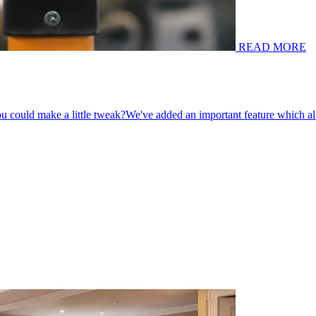
READ MORE
 ‌‌‌​​‍‌‌ ‌‍‍ ‌‍‌‌‌ ‍‌​‍‌‌​ ​ ‌​‌​​‍‌‌​ ​ ‌​‌​​‍‌‌​ ​‍​ ​‍​ ‌‌‌‍​‌​ ‍​‌‍‌‍​ ‍​‌‍​‍​ ‍​‌‍​‌​ ​‍​ ‍​‌‍‌‌​ ​ ​‍‌‌​ ​‍​ ​‍​‍‌‌​ ‌‌‌​‌​​‍ ‍‌‍​ ‌‍‍​‌‍‍‌‌‍ ​‌‍‌​‌ ​‍‌‍‌‌‌‍ ‍​‍‌‌​ ‌‌‌​​‍‌‌ ‌‍‍ ‌‍‌‌‌ ‍‌​‍‌‌​ ​ ‌​‌​​‍‌‌​ ​ ‌​‌​​‍‌‌​ ​‍​ ​‍​ ‍‌​ ‌‌‌‍​ ‌‍​‍​ ​‌​ ‌ ‌‍​‍​ ​ ​ ​ ‌‍​‌​ ​‍‌‍​ ​‍‌‌​ ​‍​ ​‍​‍‌‌​ ‌‌‌​‌​​‍ ‍‌ ‌​‌‍‌‌‌ ‍​‌ ‌​​ ‌‍​‍‌‍​‌‌ ​ ‌‍‌‌‌‌‌‌‌ ​‍‌‍ ​​ ‌​‍‌‌​ ​‍‌​‌‍‌‍​‌‌‍‌​‌‍ ‌‌‍‍‌‌‍ ‍​‍‌‍‌‍‍‌‌‍‌​​ ‌​ ​​​ ‍​​ ​ ​ ‌‌‌‍​‍‌‍‌‌‌‍‌‍‌‍​‍​‍ ‌‌‍​‌‌‍‌‍‌‍‌‍​ ​‍​‍ ‌​ ‌​‌‍‌​​ ‌​​ ​ ​‍ ‌​ ‍​​ ‍​​ ‍‌​ ​‌​‍ ‌‌‍‌‌​ ​‌​ ​​​ ‍​​ ‍​​ ‍‌​ ‌‌​ ‌‌​ ‌ ​ ​​‌‍‌​​ ‍‌​‍‌‍‌ ‌​‌ ‍‌‌ ​​‌‍‌‌​ ‌‌ ​​‌‍ ‌ ​ ‌ ‌​​‍‌‍‌ ​​‌‍​‌‌ ‌​‌‍‍​​ ‌‌‍‌‌‌ ‍​‌‍​ ‌‍