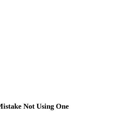
​‌‍‌‍‌‍‌‌​ ‍​​ ‌ ‌‍‌‍‌‍‌‌​ ​ ​‍‌‍‌ ‌​‌ ‍‌‌ ​​‌‍‌‌​ ‌‌ ​​‌‍ ‌ ​ ‌ ‌​​‍‌‍‌ ​​‌‍​‌‌ ‌​‌‍‍​​ ‌‌ ‌​‌‍‍‌‌ ‌​‌‍ ​‌‍‌‌​‍‌‍‌ ​​‌‍‌‌‌ ​‍‌ ​ ‌ ​​‌‍‌‌‌‍​ ‌ ‌​‌‍‍‌‌ ‌‍‌‍‌‌​ ‌‌ ​​‌ ‌‌‌‍​‍‌‍ ​‌‍‍‌‌ ​ ‌‍‍​‌‍‌‌‌‍‌​​‍​‍‌ ‌