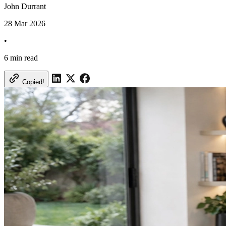
John Durrant​​​​‌ ‍ ​‍​‍‌‍ ‌ ​‍‌‍‍‌‌‍‌ ‌‍‍‌‌‍ ‍​‍​‍​ ‍‍​‍​‍‌ ​ ‌‍​‌‌‍ ‍‌‍‍‌‌ ‌​‌ ‍‌​‍ ‍‌‍‍‌‌‍ ​‍​‍​‍ ​​‍​‍‌‍‍​‌ ​‍‌‍‌‌‌‍‌‍​‍​‍​ ‍‍​‍​‍​‍ ‌‍​‌‌‍‌​‌‍ ‌‌‍‍‌‌‍ ‍​‍ ‌‍‍‌‌‍ ‍‌ ‌​‌‍‌‌‌‍ ‍‌ ‌​​‍ ‌‍‌‌‌‍‌​‌‍‍‌‌ ‌​​‍ ‌‍ ‌‌‍ ‌‍‌​‌‍‌‌​ ‌‌ ​​‌ ​‍‌‍‌‌‌ ​ ‌‍‌‌‌‍ ‍‌ ‌​‌‍​‌‌ ‌​‌‍‍‌‌‍ ‌‍ ‍​ ‍ ‌‍‍‌‌‍‌​​ ‌‌‍​‌​ ​ ​ ‌​‌‍​‍​ ‌ ‌‍‌​​ ‍​​ ‌‌​‍ ‌​ ‌ ‌‍‌‌‌‍​‌​ ‌​​‍ ‌​ ‌​‌‍​‍​ ​‌‌‍‌‌​‍ ‌​ ‍​‌‍​‍​ ​​‌‍​‍​‍ ‌​ ‍‌​ ​‍‌‍​‍‌‍‌‌‌‍‌​‌‍‌​​ ‌‍‌‍​‍‌‍‌​‌‍‌​‌‍​‌‌‍‌‍​ ‍ ‌ ‌​‌ ‍‌‌ ​​‌‍‌‌​ ‌‌‍​‌‌ ‌‌‌ ‌​‌‍‍​‌‍ ‌ ​‍​ ‍ ‌ ​​‌‍​‌‌ ‌​‌‍‍​​ ‌‌‍ ‍‌‍​‌‌‍ ‌‌‍‌‌​ ‌‍​‍‌‍​‌‌ ​ ‌‍‌‌‌‌‌‌‌ ​‍‌‍ ​​ ‌​‍‌‌​ ​‍‌​‌‍‌‍​‌‌‍‌​‌‍ ‌‌‍‍‌‌‍ ‍​‍‌‍‌‍‍‌‌‍‌​​ ‌‌‍​‌​ ​ ​ ‌​‌‍​‍​ ‌ ‌‍‌​​ ‍​​ ‌‌​‍ ‌​ ‌ ‌‍‌‌‌‍​‌​ ‌​​‍ ‌​ ‌​‌‍​‍​ ​‌‌‍‌‌​‍ ‌​ ‍​‌‍​‍​ ​​‌‍​‍​‍ ‌​ ‍‌​ ​‍‌‍​‍‌‍‌‌‌‍‌​‌‍‌​​ ‌‍‌‍​‍‌‍‌​‌‍‌​‌‍​‌‌‍‌‍​‍‌‍‌ ‌​‌ ‍‌‌ ​​‌‍‌‌​ ‌‌‍​‌‌ ‌‌‌ ‌​‌‍‍​‌‍ ‌ ​‍​‍‌‍‌ ​​‌‍​‌‌ ‌​‌‍‍​​ ‌‌‍ ‍‌‍​‌‌‍ ‌‌‍‌‌​‍‌‍‌ ​​‌‍‌‌‌ ​‍‌ ​ ‌ ​​‌‍‌‌‌‍​ ‌ ‌​‌‍‍‌‌ ‌‍‌‍‌‌​ ‌‌ ​​‌ ‌‌‌‍​‍‌‍ ​‌‍‍‌‌ ​ ‌‍‍​‌‍‌‌‌‍‌​​‍​‍‌ ‌
28 Mar 2026
•
6 min read
Copied!