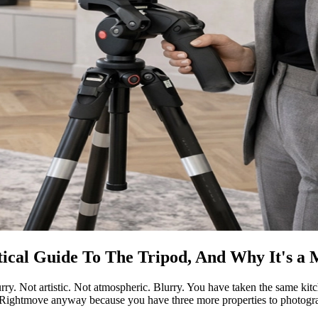
​​‍‌‌​ ​‍​ ​‍​ ‍‌​ ​‍​ ‌​​ ​‍​ ​‍‌‍​‍‌‍‌‌‌‍‌​​ ​‍​ ‌‌​ ‌‌​ ​‌​‍‌‌​ ​‍​ ​‍​‍‌‌​ ‌‌‌​‌​​‍ ‍‌‍​ ‌‍‍​‌‍‍‌‌‍ ​‌‍‌​‌ ​‍‌‍‌‌‌‍ ‍​‍‌‌​ ‌‌‌​​‍‌‌ ‌‍‍ ‌‍‌‌‌ ‍‌​‍‌‌​ ​ ‌​‌​​‍‌‌​ ​ ‌​‌​​‍‌‌​ ​‍​ ​‍‌‍‌​​ ‌‍‌‍​ ​ ​‍‌‍‌​​ ​‍​ ‌ ​ ​‍​ ​‍​ ‌‌‌‍​ ​ ‌ ​‍‌‌​ ​‍​ ​‍​‍‌‌​ ‌‌‌​‌​​‍ ‍‌ ‌​‌‍‌‌‌ ‍​‌ ‌​​ ‌‍​‍‌‍​‌‌ ​ ‌‍‌‌‌‌‌‌‌ ​‍‌‍ ​​ ‌​‍‌‌​ ​‍‌​‌‍‌‍​‌‌‍‌​‌‍ ‌‌‍‍‌‌‍ ‍​‍‌‍‌‍‍‌‌‍‌​​ ‌​ ‍‌‌‍​ ‌‍‌‍‌‍‌​​ ‍​‌‍‌‍​ ‍‌​ ​‌​‍ ‌‌‍​‍​ ‌​‌‍​‍​ ​‌​‍ ‌​ ‌​​ ​​​ ‌ ​ ​ ​‍ ‌‌‍​‌​ ​​‌‍‌​​ ​​​‍ ‌​ ‍‌​ ‌‌‌‍​‍​ ‍‌​ ‍​‌‍‌‍‌‍‌‌​ ‍​​ ‌ ‌‍‌‍‌‍‌‌​ ​ ​‍‌‍‌ ‌​‌ ‍‌‌ ​​‌‍‌‌​ ‌‌ ​​‌‍ ‌ ​ ‌ ‌​​‍‌‍‌ ​​‌‍​‌‌ ‌​‌‍‍​​ ‌‌‍​ ‌‍ ‌‍ ‍‌ ‌​‌‍‌‌‌‍ ‍‌ ‌​​‍‌‌​ ‌‌‌​​‍‌‌ ‌‍‍ ‌‍‌‌‌ ‍‌​‍‌‌​ ​ ‌​‌​​‍‌‌​ ​ ‌​‌​​‍‌‌​ ​‍​ ​‍​ ‍‌​ ​‍​ ‌​​ ​‍​ 
y. Not artistic. Not atmospheric. Blurry. You have taken the same kitchen
o Rightmove anyway because you have three more properties to photograp