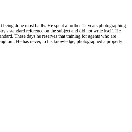
art being done most badly. He spent a further 12 years photographing
's standard reference on the subject and did not write itself. He
andard. These days he reserves that training for agents who are
hroughout. He has never, to his knowledge, photographed a property