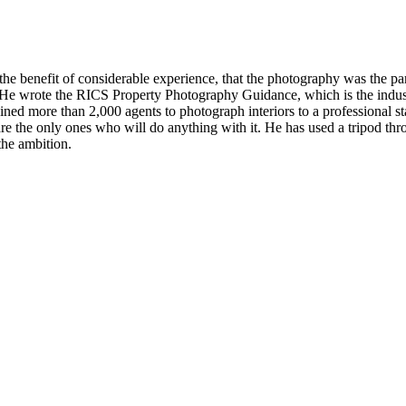
the benefit of considerable experience, that the photography was the p
He wrote the RICS Property Photography Guidance, which is the industry
ned more than 2,000 agents to photograph interiors to a professional st
 are the only ones who will do anything with it. He has used a tripod t
 ‍​‍‌‌​ ‌‌‌​​‍‌‌ ‌‍‍ ‌‍‌‌‌ ‍‌​‍‌‌​ ​ ‌​‌​​‍‌‌​ ​ ‌​‌​​‍‌‌​ ​‍​ ​‍​ ​‍​ ‌‍‌‍​ ​ ‌ ​ ​ ​ ‌​‌‍​‌​ ‌ ​ ​‍‌‍​‌​ ‌‍​ ‍​​‍‌‌​ ​‍​ ​‍​‍‌‌​ ‌‌‌​‌​​‍ ‍‌ ‌​‌‍‌‌‌ ‍​‌ ‌​​‍‌‍‌ ​​‌‍‌‌‌ ​‍‌ ​ ‌ ​​‌‍‌‌‌‍​ ‌ ‌​‌‍‍‌‌ ‌‍‌‍‌‌​ ‌‌ ​​‌ ‌‌‌‍​‍‌‍ ​‌‍‍‌‌ ​ ‌‍‍​‌‍‌‌‌‍‌​​‍​‍‌ ‌