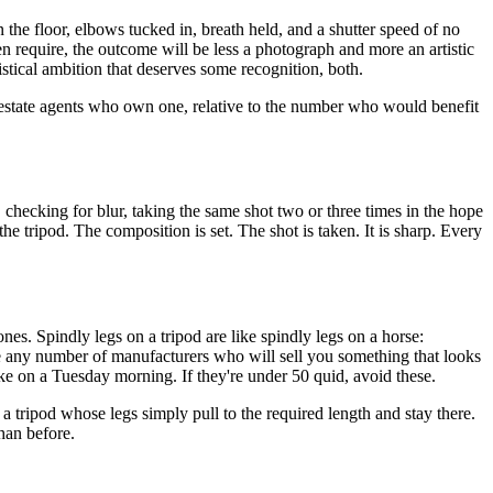
on the floor, elbows tucked in, breath held, and a shutter speed of no
en require, the outcome will be less a photograph and more an artistic
 ‌ ​ ‌ ‌​​‍‌‍‌ ​​‌‍​‌‌ ‌​‌‍‍​​ ‌‌‍​ ‌‍ ‌‍ ‍‌ ‌​‌‍‌‌‌‍ ‍‌ ‌​​‍‌‌​ ‌‌‌​​‍‌‌ ‌‍‍ ‌‍‌‌‌ ‍‌​‍‌‌​ ​ ‌​‌​​‍‌‌​ ​ ‌​‌​​‍‌‌​ ​‍​ ​‍​ ​‍​ ‌​​ ‌ ​ ‍‌‌‍‌‌​ ​‍‌‍​ ‌‍​‌‌‍​‌​ ​ ‌‍​ ​ ​ ​‍‌‌​ ​‍​ ​‍​‍‌‌​ ‌‌‌​‌​​‍ ‍‌‍​ ‌‍‍​‌‍‍‌‌‍ ​‌‍‌​‌ ​‍‌‍‌‌‌‍ ‍​‍‌‌​ ‌‌‌​​‍‌‌ ‌‍‍ ‌‍‌‌‌ ‍‌​‍‌‌​ ​ ‌​‌​​‍‌‌​ ​ ‌​‌​​‍‌‌​ ​‍​ ​‍‌‍​ ​ ​‍​ ‌​‌‍​‍​ ​‌​ ‍‌​ ‍‌​ ‌​​ ‍​​ ‍​​ ‌‌​ ‌‍​‍‌‌​ ​‍​ ​‍​‍‌‌​ ‌‌‌​‌​​‍ ‍‌ ‌​‌‍‌‌‌ ‍​‌ ‌​​‍‌‍‌ ​​‌‍‌‌‌ ​‍‌ ​ ‌ ​​‌‍‌‌‌‍​ ‌ ‌​‌‍‍‌‌ ‌‍‌‍‌‌​ ‌‌ ​​‌ ‌‌‌‍​‍‌‍ ​‌‍‍‌‌ ​ ‌‍‍​‌‍‌‌‌‍‌​​‍​‍‌ ‌
r of estate agents who own one, relative to the number who would benefit
hecking for blur, taking the same shot two or three times in the hope
the tripod. The composition is set. The shot is taken. It is sharp. Every
ones. Spindly legs on a tripod are like spindly legs on a horse:
e any number of manufacturers who will sell you something that looks
‍​‍​ ‍‌​ ‍​‌‍‌‍‌‍‌‌​ ‍​​ ‌ ‌‍‌‍‌‍‌‌​ ​ ​‍‌‍‌ ‌​‌ ‍‌‌ ​​‌‍‌‌​ ‌‌ ​​‌‍ ‌ ​ ‌ ‌​​‍‌‍‌ ​​‌‍​‌‌ ‌​‌‍‍​​ ‌‌‍​ ‌‍ ‌‍ ‍‌ ‌​‌‍‌‌‌‍ ‍‌ ‌​​‍‌‌​ ‌‌‌​​‍‌‌ ‌‍‍ ‌‍‌‌‌ ‍‌​‍‌‌​ ​ ‌​‌​​‍‌‌​ ​ ‌​‌​​‍‌‌​ ​‍​ ​‍​ ‌‍‌‍​‍‌‍​‍‌‍​‌​ ​‍​ ​‌‌‍‌​‌‍‌‍​ ‍​​ ‍​​ ‌​​ ‌‌​‍‌‌​ ​‍​ ​‍​‍‌‌​ ‌‌‌​‌​​‍ ‍‌‍​ ‌‍‍​‌‍‍‌‌‍ ​‌‍‌​‌ ​‍‌‍‌‌‌‍ ‍​‍‌‌​ ‌‌‌​​‍‌‌ ‌‍‍ ‌‍‌‌‌ ‍‌​‍‌‌​ ​ ‌​‌​​‍‌‌​ ​ ‌​‌​​‍‌‌​ ​‍​ ​‍​ ​‍‌‍‌‌‌‍​‌​ ‌​‌‍​ ‌‍‌‍​ ‌​‌‍​ ​ ​​​ ​‍​ ​​​ ​‍​‍‌‌​ ​‍​ ​‍​‍‌‌​ ‌‌‌​‌​​‍ ‍‌ ‌​‌‍‌‌‌ ‍​‌ ‌​​‍‌‍‌ ​​‌‍‌‌‌ ​‍‌ ​ ‌ ​​‌‍‌‌‌‍​ ‌ ‌​‌‍‍‌‌ ‌‍‌‍‌‌​ ‌‌ ​​‌ ‌‌‌‍​‍‌‍ ​‌‍‍‌‌ ​ ‌‍‍​‌‍‌‌‌‍‌​​‍​‍‌ ‌
a tripod whose legs simply pull to the required length and stay there.
‌​ ‌‌‌​‌​​‍ ‍‌ ‌​‌‍‌‌‌ ‍​‌ ‌​​‍‌‍‌ ​​‌‍‌‌‌ ​‍‌ ​ ‌ ​​‌‍‌‌‌‍​ ‌ ‌​‌‍‍‌‌ ‌‍‌‍‌‌​ ‌‌ ​​‌ ‌‌‌‍​‍‌‍ ​‌‍‍‌‌ ​ ‌‍‍​‌‍‌‌‌‍‌​​‍​‍‌ ‌