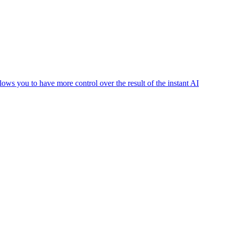
‌‌‌ ​‍‌ ​​‌ ‌​​‍‌‌​ ‌‌‌​​‍‌‌ ‌‍‍ ‌‍‌‌‌ ‍‌​‍‌‌​ ​ ‌​‌​​‍‌‌​ ​ ‌​‌​​‍‌‌​ ​‍​ ​‍​ ‌‌‌‍​‌​ ‍​‌‍‌‍​ ‍​‌‍​‍​ ‍​‌‍​‌​ ​‍​ ‍​‌‍‌‌​ ​ ​‍‌‌​ ​‍​ ​‍​‍‌‌​ ‌‌‌​‌​​‍ ‍‌‍​ ‌‍‍​‌‍‍‌‌‍ ​‌‍‌​‌ ​‍‌‍‌‌‌‍ ‍​‍‌‌​ ‌‌‌​​‍‌‌ ‌‍‍ ‌‍‌‌‌ ‍‌​‍‌‌​ ​ ‌​‌​​‍‌‌​ ​ ‌​‌​​‍‌‌​ ​‍​ ​‍​ ‍‌​ ‌‌‌‍​ ‌‍​‍​ ​‌​ ‌ ‌‍​‍​ ​ ​ ​ ‌‍​‌​ ​‍‌‍​ ​‍‌‌​ ​‍​ ​‍​‍‌‌​ ‌‌‌​‌​​‍ ‍‌ ‌​‌‍‌‌‌ ‍​‌ ‌​​‍‌‍‌ ​​‌‍‌‌‌ ​‍‌ ​ ‌ ​​‌‍‌‌‌‍​ ‌ ‌​‌‍‍‌‌ ‌‍‌‍‌‌​ ‌‌ ​​‌ ‌‌‌‍​‍‌‍ ​‌‍‍‌‌ ​ ‌‍‍​‌‍‌‌‌‍‌​​‍​‍‌ ‌We've added an important feature which allows you to have more control over the result of the instant AI