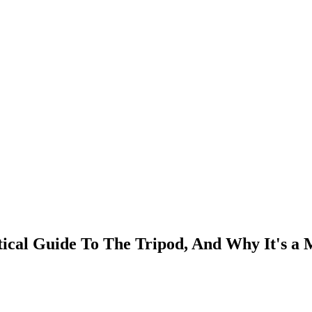
​‌‍‌‍​ ‍‌​ ​‌​‍ ‌‌‍​‍​ ‌​‌‍​‍​ ​‌​‍ ‌​ ‌​​ ​​​ ‌ ​ ​ ​‍ ‌‌‍​‌​ ​​‌‍‌​​ ​​​‍ ‌​ ‍‌​ ‌‌‌‍​‍​ ‍‌​ ‍​‌‍‌‍‌‍‌‌​ ‍​​ ‌ ‌‍‌‍‌‍‌‌​ ​ ​ ‍ ‌ ‌​‌ ‍‌‌ ​​‌‍‌‌​ ‌‌ ​​‌‍ ‌ ​ ‌ ‌​​ ‍ ‌ ​​‌‍​‌‌ ‌​‌‍‍​​ ‌‌ ‌​‌‍‍‌‌ ‌​‌‍ ​‌‍‌‌​ ‌‍​‍‌‍​‌‌ ​ ‌‍‌‌‌‌‌‌‌ ​‍‌‍ ​​ ‌​‍‌‌​ ​‍‌​‌‍‌‍​‌‌‍‌​‌‍ ‌‌‍‍‌‌‍ ‍​‍‌‍‌‍‍‌‌‍‌​​ ‌​ ‍‌‌‍​ ‌‍‌‍‌‍‌​​ ‍​‌‍‌‍​ ‍‌​ ​‌​‍ ‌‌‍​‍​ ‌​‌‍​‍​ ​‌​‍ ‌​ ‌​​ ​​​ ‌ ​ ​ ​‍ ‌‌‍​‌​ ​​‌‍‌​​ ​​​‍ ‌​ ‍‌​ ‌‌‌‍​‍​ ‍‌​ ‍