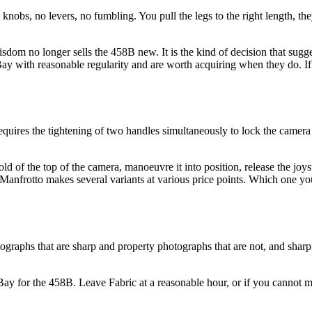
knobs, no levers, no fumbling. You pull the legs to the right length, th
ite wisdom no longer sells the 458B new. It is the kind of decision that s
 eBay with reasonable regularity and are worth acquiring when they do. I
quires the tightening of two handles simultaneously to lock the camera i
ld of the top of the camera, manoeuvre it into position, release the joys
 Manfrotto makes several variants at various price points. Which one you
otographs that are sharp and property photographs that are not, and shar
y for the 458B. Leave Fabric at a reasonable hour, or if you cannot man