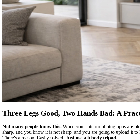
Three Legs Good, Two Hands Bad: A Practical Guide To The Tripod, And Why It's a Mistake Not Using One​​​​‌ ‍ ​‍​‍‌‍ ‌ ​‍‌‍‍‌‌‍‌ ‌‍‍‌‌‍ ‍​‍​‍​ ‍‍​‍​‍‌ ​ ‌‍​‌‌‍ ‍‌‍‍‌‌ ‌​‌ ‍‌​‍ ‍‌‍‍‌‌‍ ​‍​‍​‍ ​​‍​‍‌‍‍​‌ ​‍‌‍‌‌‌‍‌‍​‍​‍​ ‍‍​‍​‍​‍ ‌‍​‌‌‍‌​‌‍ ‌‌‍‍‌‌‍ ‍​‍ ‌‍‍‌‌‍ ‍‌ ‌​‌‍‌‌‌‍ ‍‌ ‌​​‍ ‌‍‌‌‌‍‌​‌‍‍‌‌ ‌​​‍ ‌‍ ‌‌‍ ‌‍‌​‌‍‌‌​ ‌‌ ​​‌ ​‍‌‍‌‌‌ ​ ‌‍‌‌‌‍ ‍‌ ‌​‌‍​‌‌ ‌​‌‍‍‌‌‍ ‌‍ ‍​ ‍ ‌‍‍‌‌‍‌​​ ‌​ ‍‌‌‍​ ‌‍‌‍‌‍‌​​ ‍​‌‍‌‍​ ‍‌​ ​‌​‍ ‌‌‍​‍​ ‌​‌‍​‍​ ​‌​‍ ‌​ ‌​​ ​​​ ‌ ​ ​ ​‍ ‌‌‍​‌​ ​​‌‍‌​​ ​​​‍ ‌​ ‍‌​ ‌‌‌‍​‍​ ‍‌​ ‍​‌‍‌‍‌‍‌‌​ ‍​​ ‌ ‌‍‌‍‌‍‌‌​ ​ ​ ‍ ‌ ‌​‌ ‍‌‌ ​​‌‍‌‌​ ‌‌ ​​‌‍ ‌ ​ ‌ ‌​​ ‍ ‌ ​​‌‍​‌‌ ‌​‌‍‍​​ ‌‌‍​ ‌‍ ‌‍ ‍‌ ‌​‌‍‌‌‌‍ ‍‌ ‌​​‍‌‌​ ‌‌‌​​‍‌‌ ‌‍‍ ‌‍‌‌‌ ‍‌​‍‌‌​ ​ ‌​‌​​‍‌‌​ ​ ‌​‌
Not many people know this.​​​​‌ ‍ ​‍​‍‌‍ ‌ ​‍‌‍‍‌‌‍‌ ‌‍‍‌‌‍ ‍​‍​‍​ ‍‍​‍​‍‌ ​ ‌‍​‌‌‍ ‍‌‍‍‌‌ ‌​‌ ‍‌​‍ ‍‌‍‍‌‌‍ ​‍​‍​‍ ​​‍​‍‌‍‍​‌ ​‍‌‍‌‌‌‍‌‍​‍​‍​ ‍‍​‍​‍​‍ ‌‍​‌‌‍‌​‌‍ ‌‌‍‍‌‌‍ ‍​‍ ‌‍‍‌‌‍ ‍‌ ‌​‌‍‌‌‌‍ ‍‌ ‌​​‍ ‌‍‌‌‌‍‌​‌‍‍‌‌ ‌​​‍ ‌‍ ‌‌‍ ‌‍‌​‌‍‌‌​ ‌‌ ​​‌ ​‍‌‍‌‌‌ ​ ‌‍‌‌‌‍ ‍‌ ‌​‌‍​‌‌ ‌​‌‍‍‌‌‍ ‌‍ ‍​ ‍ ‌‍‍‌‌‍‌​​ ‌​ ‍‌‌‍​ ‌‍‌‍‌‍‌​​ ‍​‌‍‌‍​ ‍‌​ ​‌​‍ ‌‌‍​‍​ ‌​‌‍​‍​ ​‌​‍ ‌​ ‌​​ ​​​ ‌ ​ ​ ​‍ ‌‌‍​‌​ ​​‌‍‌​​ ​​​‍ ‌​ ‍‌​ ‌‌‌‍​‍​ ‍‌​ ‍​‌‍‌‍‌‍‌‌​ ‍​​ ‌ ‌‍‌‍‌‍‌‌​ ​ ​ ‍ ‌ ‌​‌ ‍‌‌ ​​‌‍‌‌​ ‌‌ ​​‌‍ ‌ ​ ‌ ‌​​ ‍ ‌ ​​‌‍​‌‌ ‌​‌‍‍​​ ‌‌‍​ ‌‍ ‌‍ ‍‌ ‌​‌‍‌‌‌‍ ‍‌ ‌​​‍‌‌​ ‌‌‌​​‍‌‌ ‌‍‍ ‌‍‌‌‌ ‍‌​‍‌‌​ ​ ‌​‌​​‍‌‌​ ​ ‌​‌​​‍‌‌​ ​‍​ ​‍‌‍‌​​ ‍‌‌‍​‍​ ‌​​ ‌‌​ ‌‌‌‍‌‌​ ‍​​ ‍‌​ ​‍‌‍‌‍‌‍‌‌​‍‌‌​ ​‍​ ​‍​‍‌‌​ ‌‌‌​‌​​‍ ‍‌‍​ ‌‍‍​‌‍‍‌‌‍ ​‌‍‌​‌ ​‍‌‍‌‌‌‍ ‍​‍‌‌​ ‌‌‌​​‍‌‌ ‌‍‍ ‌‍‌‌‌ ‍‌​‍‌‌​ ​ ‌​‌​​‍‌‌​ ​ ‌​‌​​‍‌‌​ ​‍​ ​‍​ ‌‍‌‍​ ​ ​​​ ​‍​ ​‌​ ‍‌​ ​‍​ ​‌​ ​ ​ ​‌​ ‌​​ ​‌​‍‌‌​ ​‍​ ​‍​‍‌‌​ ‌‌‌​‌​​‍ ‍‌ ‌​‌‍‌‌‌ ‍​‌ ‌​​ ‌‍​‍‌‍​‌‌ ​ ‌‍‌‌‌‌‌‌‌ ​‍‌‍ ​​ ‌​‍‌‌​ ​‍‌​‌‍‌‍​‌‌‍‌​‌‍ ‌‌‍‍‌‌‍ ‍​‍‌‍‌‍‍‌‌‍‌​​ ‌​ ‍‌‌‍​ ‌‍‌‍‌‍‌​​ ‍​‌‍‌‍​ ‍‌​ ​‌​‍ ‌‌‍​‍​ ‌​‌‍​‍​ ​‌​‍ ‌​ ‌​​ ​​​ ‌ ​ ​ ​‍ ‌‌‍​‌​ ​​‌‍‌​​ ​​​‍ ‌​ ‍‌​ ‌‌‌‍​‍​ ‍‌​ ‍​‌‍‌‍‌‍‌‌​ ‍​​ ‌ ‌‍‌‍‌‍‌‌​ ​ ​‍‌‍‌ ‌​‌ ‍‌‌ ​​‌‍‌‌​ ‌‌ ​​‌‍ ‌ ​ ‌ ‌​​‍‌‍‌ ​​‌‍​‌‌ ‌​‌‍‍​​ ‌‌‍​ ‌‍ ‌‍ ‍‌ ‌​‌‍‌‌‌‍ ‍‌ ‌​​‍‌‌​ ‌‌‌​​‍‌‌ ‌‍‍ ‌‍‌‌‌ ‍‌​‍‌‌​ ​ ‌​‌​​‍‌‌​ ​ ‌​‌​​‍‌‌​ ​‍​ ​‍‌‍‌​​ ‍‌‌‍​‍​ ‌​​ ‌‌​ ‌‌‌‍‌‌​ ‍​​ ‍‌​ ​‍‌‍‌‍‌‍‌‌​‍‌‌​ ​‍​ ​‍​‍‌‌​ ‌‌‌​‌​​‍ ‍‌‍​ ‌‍‍​‌‍‍‌‌‍ ​‌‍‌​‌ ​‍‌‍‌‌‌‍ ‍​‍‌‌​ ‌‌‌​​‍‌‌ ‌‍‍ ‌‍‌‌‌ ‍‌​‍‌‌​ ​ ‌​‌​​‍‌‌​ ​ ‌​‌​​‍‌‌​ ​‍​ ​‍​ ‌‍‌‍​ ​ ​​​ ​‍​ ​‌​ ‍‌​ ​‍​ ​‌​ ​ ​ ​‌​ ‌​​ ​‌​‍‌‌​ ​‍​ ​‍​‍‌‌​ ‌‌‌​‌​​‍ ‍‌ ‌​‌‍‌‌‌ ‍​‌ ‌​​‍‌‍‌ ​​‌‍‌‌‌ ​‍‌ ​ ‌ ​​‌‍‌‌‌‍​ ‌ ‌​‌‍‍‌‌ ‌‍‌‍‌‌​ ‌‌ ​​‌ ‌‌‌‍​‍‌‍ ​‌‍‍‌‌ ​ ‌‍‍​‌‍‌‌‌‍‌​​‍​‍‌ ‌
When your interior photographs are blurr
sharp, and you know it is not sharp, and you are going to upload it t
There's a reason. Easily solved. ​​​​‌ ‍ ​‍​‍‌‍ ‌ ​‍‌‍‍‌‌‍‌ ‌‍‍‌‌‍ ‍​‍​‍​ ‍‍​‍​‍‌ ​ ‌‍​‌‌‍ ‍‌‍‍‌‌ ‌​‌ ‍‌​‍ ‍‌‍‍‌‌‍ ​‍​‍​‍ ​​‍​‍‌‍‍​‌ ​‍‌‍‌‌‌‍‌‍​‍​‍​ ‍‍​‍​‍​‍ ‌‍​‌‌‍‌​‌‍ ‌‌‍‍‌‌‍ ‍​‍ ‌‍‍‌‌‍ ‍‌ ‌​‌‍‌‌‌‍ ‍‌ ‌​​‍ ‌‍‌‌‌‍‌​‌‍‍‌‌ ‌​​‍ ‌‍ ‌‌‍ ‌‍‌​‌‍‌‌​ ‌‌ ​​‌ ​‍‌‍‌‌‌ ​ ‌‍‌‌‌‍ ‍‌ ‌​‌‍​‌‌ ‌​‌‍‍‌‌‍ ‌‍ ‍​ ‍ ‌‍‍‌‌‍‌​​ ‌​ ‍‌‌‍​ ‌‍‌‍‌‍‌​​ ‍​‌‍‌‍​ ‍‌​ ​‌​‍ ‌‌‍​‍​ ‌​‌‍​‍​ ​‌​‍ ‌​ ‌​​ ​​​ ‌ ​ ​ ​‍ ‌‌‍​‌​ ​​‌‍‌​​ ​​​‍ ‌​ ‍‌​ ‌‌‌‍​‍​ ‍‌​ ‍​‌‍‌‍‌‍‌‌​ ‍​​ ‌ ‌‍‌‍‌‍‌‌​ ​ ​ ‍ ‌ ‌​‌ ‍‌‌ ​​‌‍‌‌​ ‌‌ ​​‌‍ ‌ ​ ‌ ‌​​ ‍ ‌ ​​‌‍​‌‌ ‌​‌‍‍​​ ‌‌‍​ ‌‍ ‌‍ ‍‌ ‌​‌‍‌‌‌‍ ‍‌ ‌​​‍‌‌​ ‌‌‌​​‍‌‌ ‌‍‍ ‌‍‌‌‌ ‍‌​‍‌‌​ ​ ‌​‌​​‍‌‌​ ​ ‌​‌​​‍‌‌​ ​‍​ ​‍‌‍‌​​ ‍‌‌‍​‍​ ‌​​ ‌‌​ ‌‌‌‍‌‌​ ‍​​ ‍‌​ ​‍‌‍‌‍‌‍‌‌​‍‌‌​ ​‍​ ​‍​‍‌‌​ ‌‌‌​‌​​‍ ‍‌‍​ ‌‍‍​‌‍‍‌‌‍ ​‌‍‌​‌ ​‍‌‍‌‌‌‍ ‍​‍‌‌​ ‌‌‌​​‍‌‌ ‌‍‍ ‌‍‌‌‌ ‍‌​‍‌‌​ ​ ‌​‌​​‍‌‌​ ​ ‌​‌​​‍‌‌​ ​‍​ ​‍‌‍​‍​ ​ ​ ‌ ‌‍​‍​ ​‍​ ​‍​ ‌ ‌‍​‌​ ‍‌​ ​ ​ ‌ ​ ‌‌​‍‌‌​ ​‍​ ​‍​‍‌‌​ ‌‌‌​‌​​‍ ‍‌ ‌​‌‍‌‌‌ ‍​‌ ‌​​ ‌‍​‍‌‍​‌‌ ​ ‌‍‌‌‌‌‌‌‌ ​‍‌‍ ​​ ‌​‍‌‌​ ​‍‌​‌‍‌‍​‌‌‍‌​‌‍ ‌‌‍‍‌‌‍ ‍​‍‌‍‌‍‍‌‌‍‌​​ ‌​ ‍‌‌‍​ ‌‍‌‍‌‍‌​​ ‍​‌‍‌‍​ ‍‌​ ​‌​‍ ‌‌‍​‍​ ‌​‌‍​‍​ ​‌​‍ ‌​ ‌​​ ​​​ ‌ ​ ​ ​‍ ‌‌‍​‌​ ​​‌‍‌​​ ​​​‍ ‌​ ‍‌​ ‌‌‌‍​‍​ ‍‌​ ‍​‌‍‌‍‌‍‌‌​ ‍​​ ‌ ‌‍‌‍‌‍‌‌​ ​ ​‍‌‍‌ ‌​‌ ‍‌‌ ​​‌‍‌‌​ ‌‌ ​​‌‍ ‌ ​ ‌ ‌​​‍‌‍‌ ​​‌‍​‌‌ ‌​‌‍‍​​ ‌‌‍​ ‌‍ ‌‍ ‍‌ ‌​‌‍‌‌‌‍ ‍‌ ‌​​‍‌‌​ ‌‌‌​​‍‌‌ ‌‍‍ ‌‍‌‌‌ ‍‌​‍‌‌​ ​ ‌​‌​​‍‌‌​ ​ ‌​‌​​‍‌‌​ ​‍​ ​‍‌‍‌​​ ‍‌‌‍​‍​ ‌​​ ‌‌​ ‌‌‌‍‌‌​ ‍​​ ‍‌​ ​‍‌‍‌‍‌‍‌‌​‍‌‌​ ​‍​ ​‍​‍‌‌​ ‌‌‌​‌​​‍ ‍‌‍​ ‌‍‍​‌‍‍‌‌‍ ​‌‍‌​‌ ​‍‌‍‌‌‌‍ ‍​‍‌‌​ ‌‌‌​​‍‌‌ ‌‍‍ ‌‍‌‌‌ ‍‌​‍‌‌​ ​ ‌​‌​​‍‌‌​ ​ ‌​‌​​‍‌‌​ ​‍​ ​‍‌‍​‍​ ​ ​ ‌ ‌‍​‍​ ​‍​ ​‍​ ‌ ‌‍​‌​ ‍‌​ ​ ​ ‌ ​ ‌‌​‍‌‌​ ​‍​ ​‍​‍‌‌​ ‌‌‌​‌​​‍ ‍‌ ‌​‌‍‌‌‌ ‍​‌ ‌​​‍‌‍‌ ​​‌‍‌‌‌ ​‍‌ ​ ‌ ​​‌‍‌‌‌‍​ ‌ ‌​‌‍‍‌‌ ‌‍‌‍‌‌​ ‌‌ ​​‌ ‌‌‌‍​‍‌‍ ​‌‍‍‌‌ ​ ‌‍‍​‌‍‌‌‌‍‌​​‍​‍‌ ‌
Just use a bloody tripod.​​​​‌ ‍ ​‍​‍‌‍ ‌ ​‍‌‍‍‌‌‍‌ ‌‍‍‌‌‍ ‍​‍​‍​ ‍‍​‍​‍‌ ​ ‌‍​‌‌‍ ‍‌‍‍‌‌ ‌​‌ ‍‌​‍ ‍‌‍‍‌‌‍ ​‍​‍​‍ ​​‍​‍‌‍‍​‌ ​‍‌‍‌‌‌‍‌‍​‍​‍​ ‍‍​‍​‍​‍ ‌‍​‌‌‍‌​‌‍ ‌‌‍‍‌‌‍ ‍​‍ ‌‍‍‌‌‍ ‍‌ ‌​‌‍‌‌‌‍ ‍‌ ‌​​‍ ‌‍‌‌‌‍‌​‌‍‍‌‌ ‌​​‍ ‌‍ ‌‌‍ ‌‍‌​‌‍‌‌​ ‌‌ ​​‌ ​‍‌‍‌‌‌ ​ ‌‍‌‌‌‍ ‍‌ ‌​‌‍​‌‌ ‌​‌‍‍‌‌‍ ‌‍ ‍​ ‍ ‌‍‍‌‌‍‌​​ ‌​ ‍‌‌‍​ ‌‍‌‍‌‍‌​​ ‍​‌‍‌‍​ ‍‌​ ​‌​‍ ‌‌‍​‍​ ‌​‌‍​‍​ ​‌​‍ ‌​ ‌​​ ​​​ ‌ ​ ​ ​‍ ‌‌‍​‌​ ​​‌‍‌​​ ​​​‍ ‌​ ‍‌​ ‌‌‌‍​‍​ ‍‌​ ‍​‌‍‌‍‌‍‌‌​ ‍​​ ‌ ‌‍‌‍‌‍‌‌​ ​ ​ ‍ ‌ ‌​‌ ‍‌‌ ​​‌‍‌‌​ ‌‌ ​​‌‍ ‌ ​ ‌ ‌​​ ‍ ‌ ​​‌‍​‌‌ ‌​‌‍‍​​ ‌‌‍​ ‌‍ ‌‍ ‍‌ ‌​‌‍‌‌‌‍ ‍‌ ‌​​‍‌‌​ ‌‌‌​​‍‌‌ ‌‍‍ ‌‍‌‌‌ ‍‌​‍‌‌​ ​ ‌​‌​​‍‌‌​ ​ ‌​‌​​‍‌‌​ ​‍​ ​‍‌‍‌​​ ‍‌‌‍​‍​ ‌​​ ‌‌​ ‌‌‌‍‌‌​ ‍​​ ‍‌​ ​‍‌‍‌‍‌‍‌‌​‍‌‌​ ​‍​ ​‍​‍‌‌​ ‌‌‌​‌​​‍ ‍‌‍​ ‌‍‍​‌‍‍‌‌‍ ​‌‍‌​‌ ​‍‌‍‌‌‌‍ ‍​‍‌‌​ ‌‌‌​​‍‌‌ ‌‍‍ ‌‍‌‌‌ ‍‌​‍‌‌​ ​ ‌​‌​​‍‌‌​ ​ ‌​‌​​‍‌‌​ ​‍​ ​‍‌‍‌‌​ ‌‌​ ​​‌‍‌‌‌‍​‍‌‍‌‍​ ‌​​ ‍‌‌‍​ ​ ​ ​ ‌​​ ‍​​‍‌‌​ ​‍​ ​‍​‍‌‌​ ‌‌‌​‌​​‍ ‍‌ ‌​‌‍‌‌‌ ‍​‌ ‌​​ ‌‍​‍‌‍​‌‌ ​ ‌‍‌‌‌‌‌‌‌ ​‍‌‍ ​​ ‌​‍‌‌​ ​‍‌​‌‍‌‍​‌‌‍‌​‌‍ ‌‌‍‍‌‌‍ ‍​‍‌‍‌‍‍‌‌‍‌​​ ‌​ ‍‌‌‍​ ‌‍‌‍‌‍‌​​ ‍​‌‍‌‍​ ‍‌​ ​‌​‍ ‌‌‍​‍​ ‌​‌‍​‍​ ​‌​‍ ‌​ ‌​​ ​​​ ‌ ​ ​ ​‍ ‌‌‍​‌​ ​​‌‍‌​​ ​​​‍ ‌​ ‍‌​ ‌‌‌‍​‍​ ‍‌​ ‍​‌‍‌‍‌‍‌‌​ ‍​​ ‌ ‌‍‌‍‌‍‌‌​ ​ ​‍‌‍‌ ‌​‌ ‍‌‌ ​​‌‍‌‌​ ‌‌ ​​‌‍ ‌ ​ ‌ ‌​​‍‌‍‌ ​​‌‍​‌‌ ‌​‌‍‍​​ ‌‌‍​ ‌‍ ‌‍ ‍‌ ‌​‌‍‌‌‌‍ ‍‌ ‌​​‍‌‌​ ‌‌‌​​‍‌‌ ‌‍‍ ‌‍‌‌‌ ‍‌​‍‌‌​ ​ ‌​‌​​‍‌‌​ ​ ‌​‌​​‍‌‌​ ​‍​ ​‍‌‍‌​​ ‍‌‌‍​‍​ ‌​​ ‌‌​ ‌‌‌‍‌‌​ ‍​​ ‍‌​ ​‍‌‍‌‍‌‍‌‌​‍‌‌​ ​‍​ ​‍​‍‌‌​ ‌‌‌​‌​​‍ ‍‌‍​ ‌‍‍​‌‍‍‌‌‍ ​‌‍‌​‌ ​‍‌‍‌‌‌‍ ‍​‍‌‌​ ‌‌‌​​‍‌‌ ‌‍‍ ‌‍‌‌‌ ‍‌​‍‌‌​ ​ ‌​‌​​‍‌‌​ ​ ‌​‌​​‍‌‌​ ​‍​ ​‍‌‍‌‌​ ‌‌​ ​​‌‍‌‌‌‍​‍‌‍‌‍​ ‌​​ ‍‌‌‍​ ​ ​ ​ ‌​​ ‍​​‍‌‌​ ​‍​ ​‍​‍‌‌​ ‌‌‌​‌​​‍ ‍‌ ‌​‌‍‌‌‌ ‍​‌ ‌​​‍‌‍‌ ​​‌‍‌‌‌ ​‍‌ ​ ‌ ​​‌‍‌‌‌‍​ ‌ ‌​‌‍‍‌‌ ‌‍‌‍‌‌​ ‌‌ ​​‌ ‌‌‌‍​‍‌‍ ​‌‍‍‌‌ ​ ‌‍‍​‌‍‌‌‌‍‌​​‍​‍‌ ‌