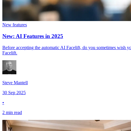
New features​​​​‌ ‍ ​‍​‍‌‍ ‌ ​‍‌‍‍‌‌‍‌ ‌‍‍‌‌‍ ‍​‍​‍​ ‍‍​‍​‍‌ ​ ‌‍​‌‌‍ ‍‌‍‍‌‌ ‌​‌ ‍‌​‍ ‍‌‍‍‌‌‍ ​‍​‍​‍ ​​‍​‍‌‍‍​‌ ​‍‌‍‌‌‌‍‌‍​‍​‍​ ‍‍​‍​‍​‍ ‌‍​‌‌‍‌​‌‍ ‌‌‍‍‌‌‍ ‍​‍ ‌‍‍‌‌‍ ‍‌ ‌​‌‍‌‌‌‍ ‍‌ ‌​​‍ ‌‍‌‌‌‍‌​‌‍‍‌‌ ‌​​‍ ‌‍ ‌‌‍ ‌‍‌​‌‍‌‌​ ‌‌ ​​‌ ​‍‌‍‌‌‌ ​ ‌‍‌‌‌‍ ‍‌ ‌​‌‍​‌‌ ‌​‌‍‍‌‌‍ ‌‍ ‍​ ‍ ‌‍‍‌‌‍‌​​ ‌​ ​‍​ ‌ ​ ‌‌‌‍‌‍‌‍​‍​ ​‍‌‍‌‌​ ​‌​‍ ‌​ ​​‌‍​‌​ ‌ ​ ‌ ​‍ ‌​ ‌​​ ‌​‌‍​ ​ ‌‌​‍ ‌​ ‍​​ ​ ​ ​ ​ ‌​​‍ ‌​ ‍‌​ ‍​‌‍‌​​ ‍‌​ ​‌‌‍‌‌​ ‌​​ ‌‍​ ‌‍​ ‍​​ ​‌​ ​‌​ ‍ ‌ ‌​‌ ‍‌‌ ​​‌‍‌‌​ ‌‌ ​​‌‍ ‌ ​ ‌ ‌​‌​​ ‌‍​‌‌ ‌​‌‍‌‌‌‍‌ ‌‍ ‌ ​‍‌ ‍‌​ ‍ ‌ ​​‌‍​‌‌ ‌​‌‍‍​​ ‌‌ ‌​‌‍‍‌‌ ‌​‌‍ ​‌‍‌‌​ ‌‍​‍‌‍​‌‌ ​ ‌‍‌‌‌‌‌‌‌ ​‍‌‍ ​​ ‌​‍‌‌​ ​‍‌​‌‍‌‍​‌‌‍‌​‌‍ ‌‌‍‍‌‌‍ ‍​‍‌‍‌‍‍‌‌‍‌​​ ‌​ ​‍​ ‌ ​ ‌‌‌‍‌‍‌‍​‍​ ​‍‌‍‌‌​ ​‌​‍ ‌​ ​​‌‍​‌​ ‌ ​ ‌ ​‍ ‌​ ‌​​ ‌​‌‍​ ​ ‌‌​‍ ‌​ ‍​​ ​ ​ ​ ​ ‌​​‍ ‌​ ‍‌​ ‍​‌‍‌​​ ‍‌​ ​‌‌‍‌‌​ ‌​​ ‌‍​ ‌‍​ ‍​​ ​‌​ ​‌​‍‌‍‌ ‌​‌ ‍‌‌ ​​‌‍‌‌​ ‌‌ ​​‌‍ ‌ ​ ‌ ‌​‌​​ ‌‍​‌‌ ‌​‌‍‌‌‌‍‌ ‌‍ ‌ ​‍‌ ‍‌​‍‌‍‌ ​​‌‍​‌‌ ‌​‌‍‍​​ ‌‌ ‌​‌‍‍‌‌ ‌​‌‍ ​‌‍‌‌​‍​‍‌ ‌
New: AI Features in 2025
Before accepting the automatic AI Facelift, do you sometimes wish you could make a little tweak?​​​​‌ ‍ ​‍​‍‌‍ ‌ ​‍‌‍‍‌‌‍‌ ‌‍‍‌‌‍ ‍​‍​‍​ ‍‍​‍​‍‌ ​ ‌‍​‌‌‍ ‍‌‍‍‌‌ ‌​‌ ‍‌​‍ ‍‌‍‍‌‌‍ ​‍​‍​‍ ​​‍​‍‌‍‍​‌ ​‍‌‍‌‌‌‍‌‍​‍​‍​ ‍‍​‍​‍​‍ ‌‍​‌‌‍‌​‌‍ ‌‌‍‍‌‌‍ ‍​‍ ‌‍‍‌‌‍ ‍‌ ‌​‌‍‌‌‌‍ ‍‌ ‌​​‍ ‌‍‌‌‌‍‌​‌‍‍‌‌ ‌​​‍ ‌‍ ‌‌‍ ‌‍‌​‌‍‌‌​ ‌‌ ​​‌ ​‍‌‍‌‌‌ ​ ‌‍‌‌‌‍ ‍‌ ‌​‌‍​‌‌ ‌​‌‍‍‌‌‍ ‌‍ ‍​ ‍ ‌‍‍‌‌‍‌​​ ‌​ ​​​ ‍​​ ​ ​ ‌‌‌‍​‍‌‍‌‌‌‍‌‍‌‍​‍​‍ ‌‌‍​‌‌‍‌‍‌‍‌‍​ ​‍​‍ ‌​ ‌​‌‍‌​​ ‌​​ ​ ​‍ ‌​ ‍​​ ‍​​ ‍‌​ ​‌​‍ ‌‌‍‌‌​ ​‌​ ​​​ ‍​​ ‍​​ ‍‌​ ‌‌​ ‌‌​ ‌ ​ ​​‌‍‌​​ ‍‌​ ‍ ‌ ‌​‌ ‍‌‌ ​​‌‍‌‌​ ‌‌ ​​‌‍ ‌ ​ ‌ ‌​​ ‍ ‌ ​​‌‍​‌‌ ‌​‌‍‍​​ ‌‌‍‌‌‌ ‍​‌‍​ ‌‍‌‌‌ ​‍‌ ​​‌ ‌​​‍‌‌​
Facelift.​​​​‌ ‍ ​‍​‍‌‍ ‌ ​‍‌‍‍‌‌‍‌ ‌‍‍‌‌‍ ‍​‍​‍​ ‍‍​‍​‍‌ ​ ‌‍​‌‌‍ ‍‌‍‍‌‌ ‌​‌ ‍‌​‍ ‍‌‍‍‌‌‍ ​‍​‍​‍ ​​‍​‍‌‍‍​‌ ​‍‌‍‌‌‌‍‌‍​‍​‍​ ‍‍​‍​‍​‍ ‌‍​‌‌‍‌​‌‍ ‌‌‍‍‌‌‍ ‍​‍ ‌‍‍‌‌‍ ‍‌ ‌​‌‍‌‌‌‍ ‍‌ ‌​​‍ ‌‍‌‌‌‍‌​‌‍‍‌‌ ‌​​‍ ‌‍ ‌‌‍ ‌‍‌​‌‍‌‌​ ‌‌ ​​‌ ​‍‌‍‌‌‌ ​ ‌‍‌‌‌‍ ‍‌ ‌​‌‍​‌‌ ‌​‌‍‍‌‌‍ ‌‍ ‍​ ‍ ‌‍‍‌‌‍‌​​ ‌​ ​​​ ‍​​ ​ ​ ‌‌‌‍​‍‌‍‌‌‌‍‌‍‌‍​‍​‍ ‌‌‍​‌‌‍‌‍‌‍‌‍​ ​‍​‍ ‌​ ‌​‌‍‌​​ ‌​​ ​ ​‍ ‌​ ‍​​ ‍​​ ‍‌​ ​‌​‍ ‌‌‍‌‌​ ​‌​ ​​​ ‍​​ ‍​​ ‍‌​ ‌‌​ ‌‌​ ‌ ​ ​​‌‍‌​​ ‍‌​ ‍ ‌ ‌​‌ ‍‌‌ ​​‌‍‌‌​ ‌‌ ​​‌‍ ‌ ​ ‌ ‌​​ ‍ ‌ ​​‌‍​‌‌ ‌​‌‍‍​​ ‌‌‍‌‌‌ ‍​‌‍​ ‌‍‌‌‌ ​‍‌ ​​‌ ‌​​‍‌‌​ ‌‌‌​​‍‌‌ ‌‍‍ ‌‍‌‌‌ ‍‌​‍‌‌​ ​ ‌​‌​​‍‌‌​ ​ ‌​‌​​‍‌‌​ ​‍​ ​‍​ ‍‌‌‍‌​​ ​‌‌‍​‌‌‍‌‌‌‍‌‍‌‍​‌​ ‌‍‌‍​‍‌‍‌‌‌‍​‍​ ‌‌​‍‌‌​ ​‍​ ​‍​‍‌‌​ ‌‌‌​‌​​‍ ‍‌‍​ ‌‍‍​‌‍‍‌‌‍ ​‌‍‌​‌ ​‍‌‍‌‌‌‍ ‍​‍‌‌​ ‌‌‌​​‍‌‌ ‌‍‍ ‌‍‌‌‌ ‍‌​‍‌‌​ ​ ‌​‌​​‍‌‌​ ​ ‌​‌​​‍‌‌​ ​‍​ ​‍‌‍‌‌‌‍‌‍‌‍‌​​ ‌‍​ ‍‌​ ‍​‌‍​‍​ ​‌‌‍‌‌​ ‌‌‌‍‌​‌‍‌‍​‍‌‌​ ​‍​ ​‍​‍‌‌​ ‌‌‌​‌​​‍ ‍‌ ‌​‌‍‌‌‌ ‍​‌ ‌​​ ‌‍​‍‌‍​‌‌ ​ ‌‍‌‌‌‌‌‌‌ ​‍‌‍ ​​ ‌​‍‌‌​ ​‍‌​‌‍‌‍​‌‌‍‌​‌‍ ‌‌‍‍‌‌‍ ‍​‍‌‍‌‍‍‌‌‍‌​​ ‌​ ​​​ ‍​​ ​ ​ ‌‌‌‍​‍‌‍‌‌‌‍‌‍‌‍​‍​‍ ‌‌‍​‌‌‍‌‍‌‍‌‍​ ​‍​‍ ‌​ ‌​‌‍‌​​ ‌​​ ​ ​‍ ‌​ ‍​​ ‍​​ ‍‌​ ​‌​‍ ‌‌‍‌‌​ ​‌​ ​​​ ‍​​ ‍​​ ‍‌​ ‌‌​ ‌‌​ ‌ ​ ​​‌‍‌​​ ‍‌​‍‌‍‌ ‌​‌ ‍‌‌ ​​‌‍‌‌​ ‌‌ ​​‌‍ ‌ ​ ‌ ‌​​‍‌‍‌ ​​‌‍​‌‌ ‌​‌‍‍​​ ‌‌‍‌‌‌ ‍​‌‍​ ‌‍‌‌‌ ​‍‌ ​​‌ ‌​​‍‌‌​ ‌‌‌​​‍‌‌ ‌‍‍ ‌‍‌‌‌ ‍‌​‍‌‌​ ​ ‌​‌​​‍‌‌​ ​ ‌​‌​​‍‌‌​ ​‍​ ​‍​ ‍‌‌‍‌​​ ​‌‌‍​‌‌‍‌‌‌‍‌‍‌‍​‌​ ‌‍‌‍​‍‌‍‌‌‌‍​‍​ ‌‌​‍‌‌​ ​‍​ ​‍​‍‌‌​ ‌‌‌​‌​​‍ ‍‌‍​ ‌‍‍​‌‍‍‌‌‍ ​‌‍‌​‌ ​‍‌‍‌‌‌‍ ‍​‍‌‌​ ‌‌‌​​‍‌‌ ‌‍‍ ‌‍‌‌‌ ‍‌​‍‌‌​ ​ ‌​‌​​‍‌‌​ ​ ‌​‌​​‍‌‌​ ​‍​ ​‍‌‍‌‌‌‍‌‍‌‍‌​​ ‌‍​ ‍‌​ ‍​‌‍​‍​ ​‌‌‍‌‌​ ‌‌‌‍‌​‌‍‌‍​‍‌‌​ ​‍​ ​‍​‍‌‌​ ‌‌‌​‌​​‍ ‍‌ ‌​‌‍‌‌‌ ‍​‌ ‌​​‍‌‍‌ ​​‌‍‌‌‌ ​‍‌ ​ ‌ ​​‌‍‌‌‌‍​ ‌ ‌​‌‍‍‌‌ ‌‍‌‍‌‌​ ‌‌ ​​‌ ‌‌‌‍​‍‌‍ ​‌‍‍‌‌ ​ ‌‍‍​‌‍‌‌‌‍‌​​‍​‍‌ ‌
Steve Mantell​​​​‌ ‍ ​‍​‍‌‍ ‌ ​‍‌‍‍‌‌‍‌ ‌‍‍‌‌‍ ‍​‍​‍​ ‍‍​‍​‍‌ ​ ‌‍​‌‌‍ ‍‌‍‍‌‌ ‌​‌ ‍‌​‍ ‍‌‍‍‌‌‍ ​‍​‍​‍ ​​‍​‍‌‍‍​‌ ​‍‌‍‌‌‌‍‌‍​‍​‍​ ‍‍​‍​‍​‍ ‌‍​‌‌‍‌​‌‍ ‌‌‍‍‌‌‍ ‍​‍ ‌‍‍‌‌‍ ‍‌ ‌​‌‍‌‌‌‍ ‍‌ ‌​​‍ ‌‍‌‌‌‍‌​‌‍‍‌‌ ‌​​‍ ‌‍ ‌‌‍ ‌‍‌​‌‍‌‌​ ‌‌ ​​‌ ​‍‌‍‌‌‌ ​ ‌‍‌‌‌‍ ‍‌ ‌​‌‍​‌‌ ‌​‌‍‍‌‌‍ ‌‍ ‍​ ‍ ‌‍‍‌‌‍‌​​ ‌‌‍‌​‌‍‌‍​ ‍​​ ‍‌​ ​​​ ​‍​ ‌​​ ​‍​‍ ‌​ ​ ​ ‌‍​ ​‌​ ​‌​‍ ‌​ ‌​​ ‌‌​ ​ ​ ‌ ​‍ ‌​ ‍​‌‍‌‌​ ‌‌‌‍​‍​‍ ‌‌‍​ ​ ‌ ​ ‌‌‌‍‌‍‌‍​‍​ ‌‍‌‍‌‍‌‍‌​‌‍‌‍‌‍‌‍‌‍​‌​ ‍‌​ ‍ ‌ ‌​‌ ‍‌‌ ​​‌‍‌‌​ ‌‌‍​‌‌ ‌‌‌ ‌​‌‍‍​‌‍ ‌ ​‍​ ‍ ‌ ​​‌‍​‌‌ ‌​‌‍‍​​ ‌‌‍ ‍‌‍​‌‌‍ ‌‌‍‌‌​ ‌‍​‍‌‍​‌‌ ​ ‌‍‌‌‌‌‌‌‌ ​‍‌‍ ​​ ‌​‍‌‌​ ​‍‌​‌‍‌‍​‌‌‍‌​‌‍ ‌‌‍‍‌‌‍ ‍​‍‌‍‌‍‍‌‌‍‌​​ ‌‌‍‌​‌‍‌‍​ ‍​​ ‍‌​ ​​​ ​‍​ ‌​​ ​‍​‍ ‌​ ​ ​ ‌‍​ ​‌​ ​‌​‍ ‌​ ‌​​ ‌‌​ ​ ​ ‌ ​‍ ‌​ ‍​‌‍‌‌​ ‌‌‌‍​‍​‍ ‌‌‍​ ​ ‌ ​ ‌‌‌‍‌‍‌‍​‍​ ‌‍‌‍‌‍‌‍‌​‌‍‌‍‌‍‌‍‌‍​‌​ ‍‌​‍‌‍‌ ‌​‌ ‍‌‌ ​​‌‍‌‌​ ‌‌‍​‌‌ ‌‌‌ ‌​‌‍‍​‌‍ ‌ ​‍​‍‌‍‌ ​​‌‍​‌‌ ‌​‌‍‍​​ ‌‌‍ ‍‌‍​‌‌‍ ‌‌‍‌‌​‍‌‍‌ ​​‌‍‌‌‌ ​‍‌ ​ ‌ ​​‌‍‌‌‌‍​ ‌ ‌​‌‍‍‌‌ ‌‍‌‍‌‌​ ‌‌ ​​‌ ‌‌‌‍​‍‌‍ ​‌‍‍‌‌ ​ ‌‍‍​‌‍‌‌‌‍‌​​‍​‍‌ ‌
30 Sep 2025
•
2 min read