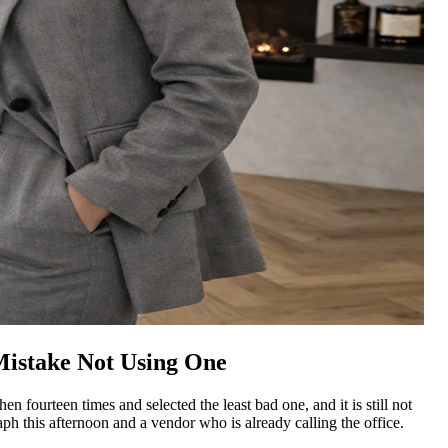
​‍‌‍​‍‌‍‌‌‌‍‌​​ ​‍​ ‌‌​ ‌‌​ ​‌​‍‌‌​ ​‍​ ​‍​‍‌‌​ ‌‌‌​‌​​‍ ‍‌‍​ ‌‍‍​‌‍‍‌‌‍ ​‌‍‌​‌ ​‍‌‍‌‌‌‍ ‍​‍‌‌​ ‌‌‌​​‍‌‌ ‌‍‍ ‌‍‌‌‌ ‍‌​‍‌‌​ ​ ‌​‌​​‍‌‌​ ​ ‌​‌​​‍‌‌​ ​‍​ ​‍‌‍‌​​ ‌‍‌‍​ ​ ​‍‌‍‌​​ ​‍​ ‌ ​ ​‍​ ​‍​ ‌‌‌‍​ ​ ‌ ​‍‌‌​ ​‍​ ​‍​‍‌‌​ ‌‌‌​‌​​‍ ‍‌ ‌​‌‍‌‌‌ ‍​‌ ‌​​‍‌‍‌ ​​‌‍‌‌‌ ​‍‌ ​ ‌ ​​‌‍‌‌‌‍​ ‌ ‌​‌‍‍‌‌ ‌‍‌‍‌‌​ ‌‌ ​​‌ ‌‌‌‍​‍‌‍ ​‌‍‍‌‌ ​ ‌‍‍​‌‍‌‌‌‍‌​​‍​‍‌ ‌
 fourteen times and selected the least bad one, and it is still not
h this afternoon and a vendor who is already calling the office.