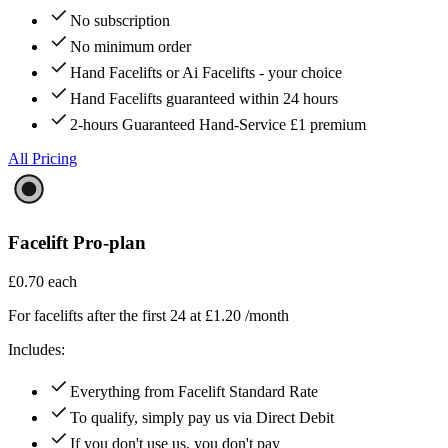
No subscription​​​​‌ ‍ ​‍​‍‌‍ ‌ ​‍‌‍‍‌‌‍‌ ‌‍‍‌‌‍ ‍​‍​‍​ ‍‍​‍​‍‌ ​ ‌‍​‌‌‍ ‍‌‍‍‌‌ ‌​‌ ‍‌​‍ ‍‌‍‍‌‌‍ ​‍​‍​‍ ​​‍​‍‌‍‍​‌ ​‍‌‍‌‌‌‍‌‍​‍​‍​ ‍‍​‍​‍​‍ ‌‍​‌‌‍‌​‌‍ ‌‌‍‍‌‌‍ ‍​‍ ‌‍‍‌‌‍ ‍‌ ‌​‌‍‌‌‌‍ ‍‌ ‌​​‍ ‌‍‌‌‌‍‌​‌‍‍‌‌ ‌​​‍ ‌‍ ‌‌‍ ‌‍‌​‌‍‌‌​ ‌‌ ​​‌ ​‍‌‍‌‌‌ ​ ‌‍‌‌‌‍ ‍‌ ‌​‌‍​‌‌ ‌​‌‍‍‌‌‍ ‌‍ ‍​ ‍ ‌‍‍‌‌‍‌​​ ‌​ ​‌​ ‌‌‌‍​‍‌‍​ ‌‍‌‍​ ‍‌​ ​‌​ ​‍​‍ ‌​ ​‍​ ‍​‌‍‌‍​ ​‌​‍ ‌​ ‌​​ ‍​​ ​‌​ ‌‍​‍ ‌‌‍​‍​ ​​​ ‌‌‌‍​‌​‍ ‌​ ‍​​ ‍‌‌‍​‍‌‍‌‍‌‍‌​‌‍​ ​ ‌‍‌‍​‌‌‍‌‌​ ‌ ​ ‌​‌‍​ ​ ‍ ‌ ‌​‌ ‍‌‌ ​​‌‍‌‌​ ‌‌ ​​‌ ​‍‌‍‍‌‌‍​ ‌‍‍‌‌‍ ‍‌‍‌ ‌‌​​‌‍ ​‌‍​‌‌‍ ‍​ ‍ ‌ ​​‌‍​‌‌ ‌​‌‍‍​​ ‌‌‍‍‌‌‍ ‍‌‍​ ‌‍ ​‌ ‌‌‌‍‌​‌‍‌‌‌ ​ ​‍‌‌​ ‌‌‌​​‍​ ​​​‍‌‌​ ‌‌‌​‌​​ ‌‍​‍‌‍​‌‌ ​ ‌‍‌‌‌‌‌‌‌ ​‍‌‍ ​​ ‌​‍‌‌​ ​‍‌​‌‍‌‍​‌‌‍‌​‌‍ ‌‌‍‍‌‌‍ ‍​‍‌‍‌‍‍‌‌‍‌​​ ‌​ ​‌​ ‌‌‌‍​‍‌‍​ ‌‍‌‍​ ‍‌​ ​‌​ ​‍​‍ ‌​ ​‍​ ‍​‌‍‌‍​ ​‌​‍ ‌​ ‌​​ ‍​​ ​‌​ ‌‍​‍ ‌‌‍​‍​ ​​​ ‌‌‌‍​‌​‍ ‌​ ‍​​ ‍‌‌‍​‍‌‍‌‍‌‍‌​‌‍​ ​ ‌‍‌‍​‌‌‍‌‌​ ‌ ​ ‌​‌‍​ ​‍‌‍‌ ‌​‌ ‍‌‌ ​​‌‍‌‌​ ‌‌ ​​‌ ​‍‌‍‍‌‌‍​ ‌‍‍‌‌‍ ‍‌‍‌ ‌‌​​‌‍ ​‌‍​‌‌‍ ‍​‍‌‍‌ ​​‌‍​‌‌ ‌​‌‍‍​​ ‌‌‍‍‌‌‍ ‍‌‍​ ‌‍ ​‌ ‌‌‌‍‌​‌‍‌‌‌ ​ ​‍‌‌​ ‌‌‌​​‍​ ​​​‍‌‌​ ‌‌‌​‌​​‍‌‍‌ ​​‌‍‌‌‌ ​‍‌ ​ ‌ ​​‌‍‌‌‌‍​ ‌ ‌​‌‍‍‌‌ ‌‍‌‍‌‌​ ‌‌ ​​‌ ‌‌‌‍​‍‌‍ ​‌‍‍‌‌ ​ ‌‍‍​‌‍‌‌‌‍‌​​‍​‍‌ ‌
No minimum order​​​​‌ ‍ ​‍​‍‌‍ ‌ ​‍‌‍‍‌‌‍‌ ‌‍‍‌‌‍ ‍​‍​‍​ ‍‍​‍​‍‌ ​ ‌‍​‌‌‍ ‍‌‍‍‌‌ ‌​‌ ‍‌​‍ ‍‌‍‍‌‌‍ ​‍​‍​‍ ​​‍​‍‌‍‍​‌ ​‍‌‍‌‌‌‍‌‍​‍​‍​ ‍‍​‍​‍​‍ ‌‍​‌‌‍‌​‌‍ ‌‌‍‍‌‌‍ ‍​‍ ‌‍‍‌‌‍ ‍‌ ‌​‌‍‌‌‌‍ ‍‌ ‌​​‍ ‌‍‌‌‌‍‌​‌‍‍‌‌ ‌​​‍ ‌‍ ‌‌‍ ‌‍‌​‌‍‌‌​ ‌‌ ​​‌ ​‍‌‍‌‌‌ ​ ‌‍‌‌‌‍ ‍‌ ‌​‌‍​‌‌ ‌​‌‍‍‌‌‍ ‌‍ ‍​ ‍ ‌‍‍‌‌‍‌​​ ‌​ ​‌​ ‌‌‌‍​‍‌‍​ ‌‍‌‍​ ‍‌​ ​‌​ ​‍​‍ ‌​ ​‍​ ‍​‌‍‌‍​ ​‌​‍ ‌​ ‌​​ ‍​​ ​‌​ ‌‍​‍ ‌‌‍​‍​ ​​​ ‌‌‌‍​‌​‍ ‌​ ‍​​ ‍‌‌‍​‍‌‍‌‍‌‍‌​‌‍​ ​ ‌‍‌‍​‌‌‍‌‌​ ‌ ​ ‌​‌‍​ ​ ‍ ‌ ‌​‌ ‍‌‌ ​​‌‍‌‌​ ‌‌ ​​‌ ​‍‌‍‍‌‌‍​ ‌‍‍‌‌‍ ‍‌‍‌ ‌‌​​‌‍ ​‌‍​‌‌‍ ‍​ ‍ ‌ ​​‌‍​‌‌ ‌​‌‍‍​​ ‌‌‍‍‌‌‍ ‍‌‍​ ‌‍ ​‌ ‌‌‌‍‌​‌‍‌‌‌ ​ ​‍‌‌​ ‌‌‌​​‍​ ​‌​‍‌‌​ ‌‌‌​‌​​ ‌‍​‍‌‍​‌‌ ​ ‌‍‌‌‌‌‌‌‌ ​‍‌‍ ​​ ‌​‍‌‌​ ​‍‌​‌‍‌‍​‌‌‍‌​‌‍ ‌‌‍‍‌‌‍ ‍​‍‌‍‌‍‍‌‌‍‌​​ ‌​ ​‌​ ‌‌‌‍​‍‌‍​ ‌‍‌‍​ ‍‌​ ​‌​ ​‍​‍ ‌​ ​‍​ ‍​‌‍‌‍​ ​‌​‍ ‌​ ‌​​ ‍​​ ​‌​ ‌‍​‍ ‌‌‍​‍​ ​​​ ‌‌‌‍​‌​‍ ‌​ ‍​​ ‍‌‌‍​‍‌‍‌‍‌‍‌​‌‍​ ​ ‌‍‌‍​‌‌‍‌‌​ ‌ ​ ‌​‌‍​ ​‍‌‍‌ ‌​‌ ‍‌‌ ​​‌‍‌‌​ ‌‌ ​​‌ ​‍‌‍‍‌‌‍​ ‌‍‍‌‌‍ ‍‌‍‌ ‌‌​​‌‍ ​‌‍​‌‌‍ ‍​‍‌‍‌ ​​‌‍​‌‌ ‌​‌‍‍​​ ‌‌‍‍‌‌‍ ‍‌‍​ ‌‍ ​‌ ‌‌‌‍‌​‌‍‌‌‌ ​ ​‍‌‌​ ‌‌‌​​‍​ ​‌​‍‌‌​ ‌‌‌​‌​​‍‌‍‌ ​​‌‍‌‌‌ ​‍‌ ​ ‌ ​​‌‍‌‌‌‍​ ‌ ‌​‌‍‍‌‌ ‌‍‌‍‌‌​ ‌‌ ​​‌ ‌‌‌‍​‍‌‍ ​‌‍‍‌‌ ​ ‌‍‍​‌‍‌‌‌‍‌​​‍​‍‌ ‌
Hand Facelifts or Ai Facelifts - your choice​​​​‌ ‍ ​‍​‍‌‍ ‌ ​‍‌‍‍‌‌‍‌ ‌‍‍‌‌‍ ‍​‍​‍​ ‍‍​‍​‍‌ ​ ‌‍​‌‌‍ ‍‌‍‍‌‌ ‌​‌ ‍‌​‍ ‍‌‍‍‌‌‍ ​‍​‍​‍ ​​‍​‍‌‍‍​‌ ​‍‌‍‌‌‌‍‌‍​‍​‍​ ‍‍​‍​‍​‍ ‌‍​‌‌‍‌​‌‍ ‌‌‍‍‌‌‍ ‍​‍ ‌‍‍‌‌‍ ‍‌ ‌​‌‍‌‌‌‍ ‍‌ ‌​​‍ ‌‍‌‌‌‍‌​‌‍‍‌‌ ‌​​‍ ‌‍ ‌‌‍ ‌‍‌​‌‍‌‌​ ‌‌ ​​‌ ​‍‌‍‌‌‌ ​ ‌‍‌‌‌‍ ‍‌ ‌​‌‍​‌‌ ‌​‌‍‍‌‌‍ ‌‍ ‍​ ‍ ‌‍‍‌‌‍‌​​ ‌​ ​‌​ ‌‌‌‍​‍‌‍​ ‌‍‌‍​ ‍‌​ ​‌​ ​‍​‍ ‌​ ​‍​ ‍​‌‍‌‍​ ​‌​‍ ‌​ ‌​​ ‍​​ ​‌​ ‌‍​‍ ‌‌‍​‍​ ​​​ ‌‌‌‍​‌​‍ ‌​ ‍​​ ‍‌‌‍​‍‌‍‌‍‌‍‌​‌‍​ ​ ‌‍‌‍​‌‌‍‌‌​ ‌ ​ ‌​‌‍​ ​ ‍ ‌ ‌​‌ ‍‌‌ ​​‌‍‌‌​ ‌‌ ​​‌ ​‍‌‍‍‌‌‍​ ‌‍‍‌‌‍ ‍‌‍‌ ‌‌​​‌‍ ​‌‍​‌‌‍ ‍​ ‍ ‌ ​​‌‍​‌‌ ‌​‌‍‍​​ ‌‌‍‍‌‌‍ ‍‌‍​ ‌‍ ​‌ ‌‌‌‍‌​‌‍‌‌‌ ​ ​‍‌‌​ ‌‌‌​​‍​ ​‍​‍‌‌​ ‌‌‌​‌​​ ‌‍​‍‌‍​‌‌ ​ ‌‍‌‌‌‌‌‌‌ ​‍‌‍ ​​ ‌​‍‌‌​ ​‍‌​‌‍‌‍​‌‌‍‌​‌‍ ‌‌‍‍‌‌‍ ‍​‍‌‍‌‍‍‌‌‍‌​​ ‌​ ​‌​ ‌‌‌‍​‍‌‍​ ‌‍‌‍​ ‍‌​ ​‌​ ​‍​‍ ‌​ ​‍​ ‍​‌‍‌‍​ ​‌​‍ ‌​ ‌​​ ‍​​ ​‌​ ‌‍​‍ ‌‌‍​‍​ ​​​ ‌‌‌‍​‌​‍ ‌​ ‍​​ ‍‌‌‍​‍‌‍‌‍‌‍‌​‌‍​ ​ ‌‍‌‍​‌‌‍‌‌​ ‌ ​ ‌​‌‍​ ​‍‌‍‌ ‌​‌ ‍‌‌ ​​‌‍‌‌​ ‌‌ ​​‌ ​‍‌‍‍‌‌‍​ ‌‍‍‌‌‍ ‍‌‍‌ ‌‌​​‌‍ ​‌‍​‌‌‍ ‍​‍‌‍‌ ​​‌‍​‌‌ ‌​‌‍‍​​ ‌‌‍‍‌‌‍ ‍‌‍​ ‌‍ ​‌ ‌‌‌‍‌​‌‍‌‌‌ ​ ​‍‌‌​ ‌‌‌​​‍​ ​‍​‍‌‌​ ‌‌‌​‌​​‍‌‍‌ ​​‌‍‌‌‌ ​‍‌ ​ ‌ ​​‌‍‌‌‌‍​ ‌ ‌​‌‍‍‌‌ ‌‍‌‍‌‌​ ‌‌ ​​‌ ‌‌‌‍​‍‌‍ ​‌‍‍‌‌ ​ ‌‍‍​‌‍‌‌‌‍‌​​‍​‍‌ ‌
Hand Facelifts guaranteed within 24 hours​​​​‌ ‍ ​‍​‍‌‍ ‌ ​‍‌‍‍‌‌‍‌ ‌‍‍‌‌‍ ‍​‍​‍​ ‍‍​‍​‍‌ ​ ‌‍​‌‌‍ ‍‌‍‍‌‌ ‌​‌ ‍‌​‍ ‍‌‍‍‌‌‍ ​‍​‍​‍ ​​‍​‍‌‍‍​‌ ​‍‌‍‌‌‌‍‌‍​‍​‍​ ‍‍​‍​‍​‍ ‌‍​‌‌‍‌​‌‍ ‌‌‍‍‌‌‍ ‍​‍ ‌‍‍‌‌‍ ‍‌ ‌​‌‍‌‌‌‍ ‍‌ ‌​​‍ ‌‍‌‌‌‍‌​‌‍‍‌‌ ‌​​‍ ‌‍ ‌‌‍ ‌‍‌​‌‍‌‌​ ‌‌ ​​‌ ​‍‌‍‌‌‌ ​ ‌‍‌‌‌‍ ‍‌ ‌​‌‍​‌‌ ‌​‌‍‍‌‌‍ ‌‍ ‍​ ‍ ‌‍‍‌‌‍‌​​ ‌​ ​‌​ ‌‌‌‍​‍‌‍​ ‌‍‌‍​ ‍‌​ ​‌​ ​‍​‍ ‌​ ​‍​ ‍​‌‍‌‍​ ​‌​‍ ‌​ ‌​​ ‍​​ ​‌​ ‌‍​‍ ‌‌‍​‍​ ​​​ ‌‌‌‍​‌​‍ ‌​ ‍​​ ‍‌‌‍​‍‌‍‌‍‌‍‌​‌‍​ ​ ‌‍‌‍​‌‌‍‌‌​ ‌ ​ ‌​‌‍​ ​ ‍ ‌ ‌​‌ ‍‌‌ ​​‌‍‌‌​ ‌‌ ​​‌ ​‍‌‍‍‌‌‍​ ‌‍‍‌‌‍ ‍‌‍‌ ‌‌​​‌‍ ​‌‍​‌‌‍ ‍​ ‍ ‌ ​​‌‍​‌‌ ‌​‌‍‍​​ ‌‌‍‍‌‌‍ ‍‌‍​ ‌‍ ​‌ ‌‌‌‍‌​‌‍‌‌‌ ​ ​‍‌‌​ ‌‌‌​​‍​ ​ ​‍‌‌​ ‌‌‌​‌​​ ‌‍​‍‌‍​‌‌ ​ ‌‍‌‌‌‌‌‌‌ ​‍‌‍ ​​ ‌​‍‌‌​ ​‍‌​‌‍‌‍​‌‌‍‌​‌‍ ‌‌‍‍‌‌‍ ‍​‍‌‍‌‍‍‌‌‍‌​​ ‌​ ​‌​ ‌‌‌‍​‍‌‍​ ‌‍‌‍​ ‍‌​ ​‌​ ​‍​‍ ‌​ ​‍​ ‍​‌‍‌‍​ ​‌​‍ ‌​ ‌​​ ‍​​ ​‌​ ‌‍​‍ ‌‌‍​‍​ ​​​ ‌‌‌‍​‌​‍ ‌​ ‍​​ ‍‌‌‍​‍‌‍‌‍‌‍‌​‌‍​ ​ ‌‍‌‍​‌‌‍‌‌​ ‌ ​ ‌​‌‍​ ​‍‌‍‌ ‌​‌ ‍‌‌ ​​‌‍‌‌​ ‌‌ ​​‌ ​‍‌‍‍‌‌‍​ ‌‍‍‌‌‍ ‍‌‍‌ ‌‌​​‌‍ ​‌‍​‌‌‍ ‍​‍‌‍‌ ​​‌‍​‌‌ ‌​‌‍‍​​ ‌‌‍‍‌‌‍ ‍‌‍​ ‌‍ ​‌ ‌‌‌‍‌​‌‍‌‌‌ ​ ​‍‌‌​ ‌‌‌​​‍​ ​ ​‍‌‌​ ‌‌‌​‌​​‍‌‍‌ ​​‌‍‌‌‌ ​‍‌ ​ ‌ ​​‌‍‌‌‌‍​ ‌ ‌​‌‍‍‌‌ ‌‍‌‍‌‌​ ‌‌ ​​‌ ‌‌‌‍​‍‌‍ ​‌‍‍‌‌ ​ ‌‍‍​‌‍‌‌‌‍‌​​‍​‍‌ ‌
2-hours Guaranteed Hand-Service £1 premium​​​​‌ ‍ ​‍​‍‌‍ ‌ ​‍‌‍‍‌‌‍‌ ‌‍‍‌‌‍ ‍​‍​‍​ ‍‍​‍​‍‌ ​ ‌‍​‌‌‍ ‍‌‍‍‌‌ ‌​‌ ‍‌​‍ ‍‌‍‍‌‌‍ ​‍​‍​‍ ​​‍​‍‌‍‍​‌ ​‍‌‍‌‌‌‍‌‍​‍​‍​ ‍‍​‍​‍​‍ ‌‍​‌‌‍‌​‌‍ ‌‌‍‍‌‌‍ ‍​‍ ‌‍‍‌‌‍ ‍‌ ‌​‌‍‌‌‌‍ ‍‌ ‌​​‍ ‌‍‌‌‌‍‌​‌‍‍‌‌ ‌​​‍ ‌‍ ‌‌‍ ‌‍‌​‌‍‌‌​ ‌‌ ​​‌ ​‍‌‍‌‌‌ ​ ‌‍‌‌‌‍ ‍‌ ‌​‌‍​‌‌ ‌​‌‍‍‌‌‍ ‌‍ ‍​ ‍ ‌‍‍‌‌‍‌​​ ‌​ ​‌​ ‌‌‌‍​‍‌‍​ ‌‍‌‍​ ‍‌​ ​‌​ ​‍​‍ ‌​ ​‍​ ‍​‌‍‌‍​ ​‌​‍ ‌​ ‌​​ ‍​​ ​‌​ ‌‍​‍ ‌‌‍​‍​ ​​​ ‌‌‌‍​‌​‍ ‌​ ‍​​ ‍‌‌‍​‍‌‍‌‍‌‍‌​‌‍​ ​ ‌‍‌‍​‌‌‍‌‌​ ‌ ​ ‌​‌‍​ ​ ‍ ‌ ‌​‌ ‍‌‌ ​​‌‍‌‌​ ‌‌ ​​‌ ​‍‌‍‍‌‌‍​ ‌‍‍‌‌‍ ‍‌‍‌ ‌‌​​‌‍ ​‌‍​‌‌‍ ‍​ ‍ ‌ ​​‌‍​‌‌ ‌​‌‍‍​​ ‌‌‍‍‌‌‍ ‍‌‍​ ‌‍ ​‌ ‌‌‌‍‌​‌‍‌‌‌ ​ ​‍‌‌​ ‌‌‌​​‍​ ‌​​‍‌‌​ ‌‌‌​‌​​ ‌‍​‍‌‍​‌‌ ​ ‌‍‌‌‌‌‌‌‌ ​‍‌‍ ​​ ‌​‍‌‌​ ​‍‌​‌‍‌‍​‌‌‍‌​‌‍ ‌‌‍‍‌‌‍ ‍​‍‌‍‌‍‍‌‌‍‌​​ ‌​ ​‌​ ‌‌‌‍​‍‌‍​ ‌‍‌‍​ ‍‌​ ​‌​ ​‍​‍ ‌​ ​‍​ ‍​‌‍‌‍​ ​‌​‍ ‌​ ‌​​ ‍​​ ​‌​ ‌‍​‍ ‌‌‍​‍​ ​​​ ‌‌‌‍​‌​‍ ‌​ ‍​​ ‍‌‌‍​‍‌‍‌‍‌‍‌​‌‍​ ​ ‌‍‌‍​‌‌‍‌‌​ ‌ ​ ‌​‌‍​ ​‍‌‍‌ ‌​‌ ‍‌‌ ​​‌‍‌‌​ ‌‌ ​​‌ ​‍‌‍‍‌‌‍​ ‌‍‍‌‌‍ ‍‌‍‌ ‌‌​​‌‍ ​‌‍​‌‌‍ ‍​‍‌‍‌ ​​‌‍​‌‌ ‌​‌‍‍​​ ‌‌‍‍‌‌‍ ‍‌‍​ ‌‍ ​‌ ‌‌‌‍‌​‌‍‌‌‌ ​ ​‍‌‌​ ‌‌‌​​‍​ ‌​​‍‌‌​ ‌‌‌​‌​​‍‌‍‌ ​​‌‍‌‌‌ ​‍‌ ​ ‌ ​​‌‍‌‌‌‍​ ‌ ‌​‌‍‍‌‌ ‌‍‌‍‌‌​ ‌‌ ​​‌ ‌‌‌‍​‍‌‍ ​‌‍‍‌‌ ​ ‌‍‍​‌‍‌‌‌‍‌​​‍​‍‌ ‌
All Pricing
Facelift Pro-plan​​​​‌ ‍ ​‍​‍‌‍ ‌ ​‍‌‍‍‌‌‍‌ ‌‍‍‌‌‍ ‍​‍​‍​ ‍‍​‍​‍‌ ​ ‌‍​‌‌‍ ‍‌‍‍‌‌ ‌​‌ ‍‌​‍ ‍‌‍‍‌‌‍ ​‍​‍​‍ ​​‍​‍‌‍‍​‌ ​‍‌‍‌‌‌‍‌‍​‍​‍​ ‍‍​‍​‍​‍ ‌‍​‌‌‍‌​‌‍ ‌‌‍‍‌‌‍ ‍​‍ ‌‍‍‌‌‍ ‍‌ ‌​‌‍‌‌‌‍ ‍‌ ‌​​‍ ‌‍‌‌‌‍‌​‌‍‍‌‌ ‌​​‍ ‌‍ ‌‌‍ ‌‍‌​‌‍‌‌​ ‌‌ ​​‌ ​‍‌‍‌‌‌ ​ ‌‍‌‌‌‍ ‍‌ ‌​‌‍​‌‌ ‌​‌‍‍‌‌‍ ‌‍ ‍​ ‍ ‌‍‍‌‌‍‌​​ ‌‌‍​‌​ ​​​ ‌ ‌‍‌‌‌‍​ ‌‍‌‌‌‍‌​​ ‌‌​‍ ‌‌‍‌‍‌‍‌‌‌‍‌‍‌‍​‍​‍ ‌​ ‌​​ ‌ ​ ‌ ​ ​‍​‍ ‌‌‍​‌‌‍‌‌​ ​‍​ ​​​‍ ‌​ ‌‌‌‍​‍‌‍​ ​ ‍​​ ‌ ‌‍​‍‌‍‌‌‌‍‌‌​ ‌‍​ ​ ​ ‌​‌‍​‍​ ‍ ‌ ‌​‌ ‍‌‌ ​​‌‍‌‌​ ‌‌ ​​‌ ​‍‌‍‍‌‌‍​ ‌‍‍‌‌‍ ‍‌‍‌ ‌‌​​‌‍ ​‌‍​‌‌‍ ‍​ ‍ ‌ ​​‌‍​‌‌ ‌​‌‍‍​​ ‌‌ ‌​‌‍‍‌‌ ‌​‌‍ ​‌‍‌‌​ ‌‍​‍‌‍​‌‌ ​ ‌‍‌‌‌‌‌‌‌ ​‍‌‍ ​​ ‌​‍‌‌​ ​‍‌​‌‍‌‍​‌‌‍‌​‌‍ ‌‌‍‍‌‌‍ ‍​‍‌‍‌‍‍‌‌‍‌​​ ‌‌‍​‌​ ​​​ ‌ ‌‍‌‌‌‍​ ‌‍‌‌‌‍‌​​ ‌‌​‍ ‌‌‍‌‍‌‍‌‌‌‍‌‍‌‍​‍​‍ ‌​ ‌​​ ‌ ​ ‌ ​ ​‍​‍ ‌‌‍​‌‌‍‌‌​ ​‍​ ​​​‍ ‌​ ‌‌‌‍​‍‌‍​ ​ ‍​​ ‌ ‌‍​‍‌‍‌‌‌‍‌‌​ ‌‍​ ​ ​ ‌​‌‍​‍​‍‌‍‌ ‌​‌ ‍‌‌ ​​‌‍‌‌​ ‌‌ ​​‌ ​‍‌‍‍‌‌‍​ ‌‍‍‌‌‍ ‍‌‍‌ ‌‌​​‌‍ ​‌‍​‌‌‍ ‍​‍‌‍‌ ​​‌‍​‌‌ ‌​‌‍‍​​ ‌‌ ‌​‌‍‍‌‌ ‌​‌‍ ​‌‍‌‌​‍​‍‌ ‌
£0.70
each​​​​‌ ‍ ​‍​‍‌‍ ‌ ​‍‌‍‍‌‌‍‌ ‌‍‍‌‌‍ ‍​‍​‍​ ‍‍​‍​‍‌ ​ ‌‍​‌‌‍ ‍‌‍‍‌‌ ‌​‌ ‍‌​‍ ‍‌‍‍‌‌‍ ​‍​‍​‍ ​​‍​‍‌‍‍​‌ ​‍‌‍‌‌‌‍‌‍​‍​‍​ ‍‍​‍​‍​‍ ‌‍​‌‌‍‌​‌‍ ‌‌‍‍‌‌‍ ‍​‍ ‌‍‍‌‌‍ ‍‌ ‌​‌‍‌‌‌‍ ‍‌ ‌​​‍ ‌‍‌‌‌‍‌​‌‍‍‌‌ ‌​​‍ ‌‍ ‌‌‍ ‌‍‌​‌‍‌‌​ ‌‌ ​​‌ ​‍‌‍‌‌‌ ​ ‌‍‌‌‌‍ ‍‌ ‌​‌‍​‌‌ ‌​‌‍‍‌‌‍ ‌‍ ‍​ ‍ ‌‍‍‌‌‍‌​​ ‌‌‍​‌​ ​​​ ‌ ‌‍‌‌‌‍​ ‌‍‌‌‌‍‌​​ ‌‌​‍ ‌‌‍‌‍‌‍‌‌‌‍‌‍‌‍​‍​‍ ‌​ ‌​​ ‌ ​ ‌ ​ ​‍​‍ ‌‌‍​‌‌‍‌‌​ ​‍​ ​​​‍ ‌​ ‌‌‌‍​‍‌‍​ ​ ‍​​ ‌ ‌‍​‍‌‍‌‌‌‍‌‌​ ‌‍​ ​ ​ ‌​‌‍​‍​ ‍ ‌ ‌​‌ ‍‌‌ ​​‌‍‌‌​ ‌‌ ​​‌ ​‍‌‍‍‌‌‍​ ‌‍‍‌‌‍ ‍‌‍‌ ‌‌​​‌‍ ​‌‍​‌‌‍ ‍​ ‍ ‌ ​​‌‍​‌‌ ‌​‌‍‍​​ ‌‌‍​ ‌‍ ‌‍ ‌‌‍ ‌‌‍‌‌‌‍ ‍‌ ‌​​ ‌‍​‍‌‍​‌‌ ​ ‌‍‌‌‌‌‌‌‌ ​‍‌‍ ​​ ‌​‍‌‌​ ​‍‌​‌‍‌‍​‌‌‍‌​‌‍ ‌‌‍‍‌‌‍ ‍​‍‌‍‌‍‍‌‌‍‌​​ ‌‌‍​‌​ ​​​ ‌ ‌‍‌‌‌‍​ ‌‍‌‌‌‍‌​​ ‌‌​‍ ‌‌‍‌‍‌‍‌‌‌‍‌‍‌‍​‍​‍ ‌​ ‌​​ ‌ ​ ‌ ​ ​‍​‍ ‌‌‍​‌‌‍‌‌​ ​‍​ ​​​‍ ‌​ ‌‌‌‍​‍‌‍​ ​ ‍​​ ‌ ‌‍​‍‌‍‌‌‌‍‌‌​ ‌‍​ ​ ​ ‌​‌‍​‍​‍‌‍‌ ‌​‌ ‍‌‌ ​​‌‍‌‌​ ‌‌ ​​‌ ​‍‌‍‍‌‌‍​ ‌‍‍‌‌‍ ‍‌‍‌ ‌‌​​‌‍ ​‌‍​‌‌‍ ‍​‍‌‍‌ ​​‌‍​‌‌ ‌​‌‍‍​​ ‌‌‍​ ‌‍ ‌‍ ‌‌‍ ‌‌‍‌‌‌‍ ‍‌ ‌​​‍​‍‌ ‌
For facelifts after the first 24 at £1.20 /month​​​​‌ ‍ ​‍​‍‌‍ ‌ ​‍‌‍‍‌‌‍‌ ‌‍‍‌‌‍ ‍​‍​‍​ ‍‍​‍​‍‌ ​ ‌‍​‌‌‍ ‍‌‍‍‌‌ ‌​‌ ‍‌​‍ ‍‌‍‍‌‌‍ ​‍​‍​‍ ​​‍​‍‌‍‍​‌ ​‍‌‍‌‌‌‍‌‍​‍​‍​ ‍‍​‍​‍​‍ ‌‍​‌‌‍‌​‌‍ ‌‌‍‍‌‌‍ ‍​‍ ‌‍‍‌‌‍ ‍‌ ‌​‌‍‌‌‌‍ ‍‌ ‌​​‍ ‌‍‌‌‌‍‌​‌‍‍‌‌ ‌​​‍ ‌‍ ‌‌‍ ‌‍‌​‌‍‌‌​ ‌‌ ​​‌ ​‍‌‍‌‌‌ ​ ‌‍‌‌‌‍ ‍‌ ‌​‌‍​‌‌ ‌​‌‍‍‌‌‍ ‌‍ ‍​ ‍ ‌‍‍‌‌‍‌​​ ‌‌‍​‌​ ​​​ ‌ ‌‍‌‌‌‍​ ‌‍‌‌‌‍‌​​ ‌‌​‍ ‌‌‍‌‍‌‍‌‌‌‍‌‍‌‍​‍​‍ ‌​ ‌​​ ‌ ​ ‌ ​ ​‍​‍ ‌‌‍​‌‌‍‌‌​ ​‍​ ​​​‍ ‌​ ‌‌‌‍​‍‌‍​ ​ ‍​​ ‌ ‌‍​‍‌‍‌‌‌‍‌‌​ ‌‍​ ​ ​ ‌​‌‍​‍​ ‍ ‌ ‌​‌ ‍‌‌ ​​‌‍‌‌​ ‌‌ ​​‌ ​‍‌‍‍‌‌‍​ ‌‍‍‌‌‍ ‍‌‍‌ ‌‌​​‌‍ ​‌‍​‌‌‍ ‍​ ‍ ‌ ​​‌‍​‌‌ ‌​‌‍‍​​ ‌‌‍‌​‌‍‌‌‌ ​ ‌‍​ ‌ ​‍‌‍‍‌‌ ​​‌ ‌​‌‍‍‌‌‍ ‌‍ ‍​ ‌‍​‍‌‍​‌‌ ​ ‌‍‌‌‌‌‌‌‌ ​‍‌‍ ​​ ‌​‍‌‌​ ​‍‌​‌‍‌‍​‌‌‍‌​‌‍ ‌‌‍‍‌‌‍ ‍​‍‌‍‌‍‍‌‌‍‌​​ ‌‌‍​‌​ ​​​ ‌ ‌‍‌‌‌‍​ ‌‍‌‌‌‍‌​​ ‌‌​‍ ‌‌‍‌‍‌‍‌‌‌‍‌‍‌‍​‍​‍ ‌​ ‌​​ ‌ ​ ‌ ​ ​‍​‍ ‌‌‍​‌‌‍‌‌​ ​‍​ ​​​‍ ‌​ ‌‌‌‍​‍‌‍​ ​ ‍​​ ‌ ‌‍​‍‌‍‌‌‌‍‌‌​ ‌‍​ ​ ​ ‌​‌‍​‍​‍‌‍‌ ‌​‌ ‍‌‌ ​​‌‍‌‌​ ‌‌ ​​‌ ​‍‌‍‍‌‌‍​ ‌‍‍‌‌‍ ‍‌‍‌ ‌‌​​‌‍ ​‌‍​‌‌‍ ‍​‍‌‍‌ ​​‌‍​‌‌ ‌​‌‍‍​​ ‌‌‍‌​‌‍‌‌‌ ​ ‌‍​ ‌ ​‍‌‍‍‌‌ ​​‌ ‌​‌‍‍‌‌‍ ‌‍ ‍​‍​‍‌ ‌
Includes:
Everything from Facelift Standard Rate​​​​‌ ‍ ​‍​‍‌‍ ‌ ​‍‌‍‍‌‌‍‌ ‌‍‍‌‌‍ ‍​‍​‍​ ‍‍​‍​‍‌ ​ ‌‍​‌‌‍ ‍‌‍‍‌‌ ‌​‌ ‍‌​‍ ‍‌‍‍‌‌‍ ​‍​‍​‍ ​​‍​‍‌‍‍​‌ ​‍‌‍‌‌‌‍‌‍​‍​‍​ ‍‍​‍​‍​‍ ‌‍​‌‌‍‌​‌‍ ‌‌‍‍‌‌‍ ‍​‍ ‌‍‍‌‌‍ ‍‌ ‌​‌‍‌‌‌‍ ‍‌ ‌​​‍ ‌‍‌‌‌‍‌​‌‍‍‌‌ ‌​​‍ ‌‍ ‌‌‍ ‌‍‌​‌‍‌‌​ ‌‌ ​​‌ ​‍‌‍‌‌‌ ​ ‌‍‌‌‌‍ ‍‌ ‌​‌‍​‌‌ ‌​‌‍‍‌‌‍ ‌‍ ‍​ ‍ ‌‍‍‌‌‍‌​​ ‌‌‍​‌​ ​​​ ‌ ‌‍‌‌‌‍​ ‌‍‌‌‌‍‌​​ ‌‌​‍ ‌‌‍‌‍‌‍‌‌‌‍‌‍‌‍​‍​‍ ‌​ ‌​​ ‌ ​ ‌ ​ ​‍​‍ ‌‌‍​‌‌‍‌‌​ ​‍​ ​​​‍ ‌​ ‌‌‌‍​‍‌‍​ ​ ‍​​ ‌ ‌‍​‍‌‍‌‌‌‍‌‌​ ‌‍​ ​ ​ ‌​‌‍​‍​ ‍ ‌ ‌​‌ ‍‌‌ ​​‌‍‌‌​ ‌‌ ​​‌ ​‍‌‍‍‌‌‍​ ‌‍‍‌‌‍ ‍‌‍‌ ‌‌​​‌‍ ​‌‍​‌‌‍ ‍​ ‍ ‌ ​​‌‍​‌‌ ‌​‌‍‍​​ ‌‌‍‍‌‌‍ ‍‌‍​ ‌‍ ​‌ ‌‌‌‍‌​‌‍‌‌‌ ​ ​‍‌‌​ ‌‌‌​​‍​ ​​​‍‌‌​ ‌‌‌​‌​​ ‌‍​‍‌‍​‌‌ ​ ‌‍‌‌‌‌‌‌‌ ​‍‌‍ ​​ ‌​‍‌‌​ ​‍‌​‌‍‌‍​‌‌‍‌​‌‍ ‌‌‍‍‌‌‍ ‍​‍‌‍‌‍‍‌‌‍‌​​ ‌‌‍​‌​ ​​​ ‌ ‌‍‌‌‌‍​ ‌‍‌‌‌‍‌​​ ‌‌​‍ ‌‌‍‌‍‌‍‌‌‌‍‌‍‌‍​‍​‍ ‌​ ‌​​ ‌ ​ ‌ ​ ​‍​‍ ‌‌‍​‌‌‍‌‌​ ​‍​ ​​​‍ ‌​ ‌‌‌‍​‍‌‍​ ​ ‍​​ ‌ ‌‍​‍‌‍‌‌‌‍‌‌​ ‌‍​ ​ ​ ‌​‌‍​‍​‍‌‍‌ ‌​‌ ‍‌‌ ​​‌‍‌‌​ ‌‌ ​​‌ ​‍‌‍‍‌‌‍​ ‌‍‍‌‌‍ ‍‌‍‌ ‌‌​​‌‍ ​‌‍​‌‌‍ ‍​‍‌‍‌ ​​‌‍​‌‌ ‌​‌‍‍​​ ‌‌‍‍‌‌‍ ‍‌‍​ ‌‍ ​‌ ‌‌‌‍‌​‌‍‌‌‌ ​ ​‍‌‌​ ‌‌‌​​‍​ ​​​‍‌‌​ ‌‌‌​‌​​‍​‍‌ ‌
To qualify, simply pay us via Direct Debit​​​​‌ ‍ ​‍​‍‌‍ ‌ ​‍‌‍‍‌‌‍‌ ‌‍‍‌‌‍ ‍​‍​‍​ ‍‍​‍​‍‌ ​ ‌‍​‌‌‍ ‍‌‍‍‌‌ ‌​‌ ‍‌​‍ ‍‌‍‍‌‌‍ ​‍​‍​‍ ​​‍​‍‌‍‍​‌ ​‍‌‍‌‌‌‍‌‍​‍​‍​ ‍‍​‍​‍​‍ ‌‍​‌‌‍‌​‌‍ ‌‌‍‍‌‌‍ ‍​‍ ‌‍‍‌‌‍ ‍‌ ‌​‌‍‌‌‌‍ ‍‌ ‌​​‍ ‌‍‌‌‌‍‌​‌‍‍‌‌ ‌​​‍ ‌‍ ‌‌‍ ‌‍‌​‌‍‌‌​ ‌‌ ​​‌ ​‍‌‍‌‌‌ ​ ‌‍‌‌‌‍ ‍‌ ‌​‌‍​‌‌ ‌​‌‍‍‌‌‍ ‌‍ ‍​ ‍ ‌‍‍‌‌‍‌​​ ‌‌‍​‌​ ​​​ ‌ ‌‍‌‌‌‍​ ‌‍‌‌‌‍‌​​ ‌‌​‍ ‌‌‍‌‍‌‍‌‌‌‍‌‍‌‍​‍​‍ ‌​ ‌​​ ‌ ​ ‌ ​ ​‍​‍ ‌‌‍​‌‌‍‌‌​ ​‍​ ​​​‍ ‌​ ‌‌‌‍​‍‌‍​ ​ ‍​​ ‌ ‌‍​‍‌‍‌‌‌‍‌‌​ ‌‍​ ​ ​ ‌​‌‍​‍​ ‍ ‌ ‌​‌ ‍‌‌ ​​‌‍‌‌​ ‌‌ ​​‌ ​‍‌‍‍‌‌‍​ ‌‍‍‌‌‍ ‍‌‍‌ ‌‌​​‌‍ ​‌‍​‌‌‍ ‍​ ‍ ‌ ​​‌‍​‌‌ ‌​‌‍‍​​ ‌‌‍‍‌‌‍ ‍‌‍​ ‌‍ ​‌ ‌‌‌‍‌​‌‍‌‌‌ ​ ​‍‌‌​ ‌‌‌​​‍​ ​‌​‍‌‌​ ‌‌‌​‌​​ ‌‍​‍‌‍​‌‌ ​ ‌‍‌‌‌‌‌‌‌ ​‍‌‍ ​​ ‌​‍‌‌​ ​‍‌​‌‍‌‍​‌‌‍‌​‌‍ ‌‌‍‍‌‌‍ ‍​‍‌‍‌‍‍‌‌‍‌​​ ‌‌‍​‌​ ​​​ ‌ ‌‍‌‌‌‍​ ‌‍‌‌‌‍‌​​ ‌‌​‍ ‌‌‍‌‍‌‍‌‌‌‍‌‍‌‍​‍​‍ ‌​ ‌​​ ‌ ​ ‌ ​ ​‍​‍ ‌‌‍​‌‌‍‌‌​ ​‍​ ​​​‍ ‌​ ‌‌‌‍​‍‌‍​ ​ ‍​​ ‌ ‌‍​‍‌‍‌‌‌‍‌‌​ ‌‍​ ​ ​ ‌​‌‍​‍​‍‌‍‌ ‌​‌ ‍‌‌ ​​‌‍‌‌​ ‌‌ ​​‌ ​‍‌‍‍‌‌‍​ ‌‍‍‌‌‍ ‍‌‍‌ ‌‌​​‌‍ ​‌‍​‌‌‍ ‍​‍‌‍‌ ​​‌‍​‌‌ ‌​‌‍‍​​ ‌‌‍‍‌‌‍ ‍‌‍​ ‌‍ ​‌ ‌‌‌‍‌​‌‍‌‌‌ ​ ​‍‌‌​ ‌‌‌​​‍​ ​‌​‍‌‌​ ‌‌‌​‌​​‍​‍‌ ‌
If you don't use us, you don't pay​​​​‌ ‍ ​‍​‍‌‍ ‌ ​‍‌‍‍‌‌‍‌ ‌‍‍‌‌‍ ‍​‍​‍​ ‍‍​‍​‍‌ ​ ‌‍​‌‌‍ ‍‌‍‍‌‌ ‌​‌ ‍‌​‍ ‍‌‍‍‌‌‍ ​‍​‍​‍ ​​‍​‍‌‍‍​‌ ​‍‌‍‌‌‌‍‌‍​‍​‍​ ‍‍​‍​‍​‍ ‌‍​‌‌‍‌​‌‍ ‌‌‍‍‌‌‍ ‍​‍ ‌‍‍‌‌‍ ‍‌ ‌​‌‍‌‌‌‍ ‍‌ ‌​​‍ ‌‍‌‌‌‍‌​‌‍‍‌‌ ‌​​‍ ‌‍ ‌‌‍ ‌‍‌​‌‍‌‌​ ‌‌ ​​‌ ​‍‌‍‌‌‌ ​ ‌‍‌‌‌‍ ‍‌ ‌​‌‍​‌‌ ‌​‌‍‍‌‌‍ ‌‍ ‍​ ‍ ‌‍‍‌‌‍‌​​ ‌‌‍​‌​ ​​​ ‌ ‌‍‌‌‌‍​ ‌‍‌‌‌‍‌​​ ‌‌​‍ ‌‌‍‌‍‌‍‌‌‌‍‌‍‌‍​‍​‍ ‌​ ‌​​ ‌ ​ ‌ ​ ​‍​‍ ‌‌‍​‌‌‍‌‌​ ​‍​ ​​​‍ ‌​ ‌‌‌‍​‍‌‍​ ​ ‍​​ ‌ ‌‍​‍‌‍‌‌‌‍‌‌​ ‌‍​ ​ ​ ‌​‌‍​‍​ ‍ ‌ ‌​‌ ‍‌‌ ​​‌‍‌‌​ ‌‌ ​​‌ ​‍‌‍‍‌‌‍​ ‌‍‍‌‌‍ ‍‌‍‌ ‌‌​​‌‍ ​‌‍​‌‌‍ ‍​ ‍ ‌ ​​‌‍​‌‌ ‌​‌‍‍​​ ‌‌‍‍‌‌‍ ‍‌‍​ ‌‍ ​‌ ‌‌‌‍‌​‌‍‌‌‌ ​ ​‍‌‌​ ‌‌‌​​‍​ ​‍​‍‌‌​ ‌‌‌​‌​​ ‌‍​‍‌‍​‌‌ ​ ‌‍‌‌‌‌‌‌‌ ​‍‌‍ ​​ ‌​‍‌‌​ ​‍‌​‌‍‌‍​‌‌‍‌​‌‍ ‌‌‍‍‌‌‍ ‍​‍‌‍‌‍‍‌‌‍‌​​ ‌‌‍​‌​ ​​​ ‌ ‌‍‌‌‌‍​ ‌‍‌‌‌‍‌​​ ‌‌​‍ ‌‌‍‌‍‌‍‌‌‌‍‌‍‌‍​‍​‍ ‌​ ‌​​ ‌ ​ ‌ ​ ​‍​‍ ‌‌‍​‌‌‍‌‌​ ​‍​ ​​​‍ ‌​ ‌‌‌‍​‍‌‍​ ​ ‍​​ ‌ ‌‍​‍‌‍‌‌‌‍‌‌​ ‌‍​ ​ ​ ‌​‌‍​‍​‍‌‍‌ ‌​‌ ‍‌‌ ​​‌‍‌‌​ ‌‌ ​​‌ ​‍‌‍‍‌‌‍​ ‌‍‍‌‌‍ ‍‌‍‌ ‌‌​​‌‍ ​‌‍​‌‌‍ ‍​‍‌‍‌ ​​‌‍​‌‌ ‌​‌‍‍​​ ‌‌‍‍‌‌‍ ‍‌‍​ ‌‍ ​‌ ‌‌‌‍‌​‌‍‌‌‌ ​ ​‍‌‌​ ‌‌‌​​‍​ ​‍​‍‌‌​ ‌‌‌​‌​​‍​‍‌ ‌