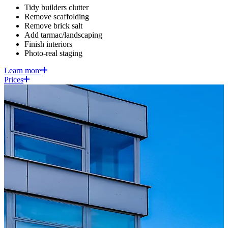
Tidy builders clutter​​​​‌ ‍ ​‍​‍‌‍ ‌ ​‍‌‍‍‌‌‍‌ ‌‍‍‌‌‍ ‍​‍​‍​ ‍‍​‍​‍‌ ​ ‌‍​‌‌‍ ‍‌‍‍‌‌ ‌​‌ ‍‌​‍ ‍‌‍‍‌‌‍ ​‍​‍​‍ ​​‍​‍‌‍‍​‌ ​‍‌‍‌‌‌‍‌‍​‍​‍​ ‍‍​‍​‍​‍ ‌‍​‌‌‍‌​‌‍ ‌‌‍‍‌‌‍ ‍​‍ ‌‍‍‌‌‍ ‍‌ ‌​‌‍‌‌‌‍ ‍‌ ‌​​‍ ‌‍‌‌‌‍‌​‌‍‍‌‌ ‌​​‍ ‌‍ ‌‌‍ ‌‍‌​‌‍‌‌​ ‌‌ ​​‌ ​‍‌‍‌‌‌ ​ ‌‍‌‌‌‍ ‍‌ ‌​‌‍​‌‌ ‌​‌‍‍‌‌‍ ‌‍ ‍​ ‍ ‌‍‍‌‌‍‌​​ ‌‌‍‍​‌‍ ‌‍ ‌‌‍‌‌​ ‍ ‌ ‌​‌ ‍‌‌ ​​‌‍‌‌​ ‌‌‍‍​‌‍ ‌‍ ‌‌‍‌‌​ ‍ ‌ ​​‌‍​‌‌ ‌​‌‍‍​​ ‌‌‍​ ‌‍ ‌‍ ‍‌ ‌​‌‍‌‌‌‍ ‍‌ ‌​​‍‌‌​ ‌‌‌​​‍‌‌ ‌‍‍ ‌‍‌‌‌ ‍‌​‍‌‌​ ​ ‌​‌​​‍‌‌​ ​ ‌​‌​​‍‌‌​ ​‍​ ​‍​ ​​‌‍‌‍​ ‌‌‌‍‌​​ ‍​​ ​​‌‍​‍​ ‌‍‌‍‌‍​ ‌‍​ ‌‍​ ​‌​‍‌‌​ ​‍​ ​‍​‍‌‌​ ‌‌‌​‌​​‍ ‍‌‍ ​‌‍‍‌‌ ​ ‌ ‌​​‍‌‌​ ‌‌‌​​‍‌‌ ‌‍‍ ‌‍‌‌‌ ‍‌​‍‌‌​ ​ ‌​‌​​‍‌‌​ ​ ‌​‌​​‍‌‌​ ​‍​ ​‍​ ‌​‌‍‌‍‌‍‌​​ ‌‌‌‍‌‌‌‍​‌​ ‌‌‌‍​‍​ ‌​​ ​ ​ ‍​​ ​‍​‍‌‌​ ​‍​ ​‍​‍‌‌​ ‌‌‌​‌​​‍ ‍‌ ​ ‌ ‌‌‌‍​‍‌ ‌​‌‍‍‌‌ ‌​‌‍ ​‌‍‌‌​‍‌‌​ ‌‌‌​​‍‌‌ ‌‍‍ ‌‍‌‌‌ ‍‌​‍‌‌​ ​ ‌​‌​​‍‌‌​ ​ ‌​‌​​‍‌‌​ ​‍​ ​‍​ ‌‍​ ​‍‌‍‌​​ ‍​​ ‍​‌‍​‍​ ​‍‌‍​ ‌‍​ ‌‍‌​​ ​‌​ ​ ​‍‌‌​ ​‍​ ​‍​‍‌‌​ ‌‌‌​‌​​‍ ‍‌‍​ ‌‍‍​‌‍‍‌‌‍ ​‌‍‌​‌ ​‍‌‍‌‌‌‍ ‍​‍‌‌​ ‌‌‌​​‍‌‌ ‌‍‍ ‌‍‌‌‌ ‍‌​‍‌‌​ ​ ‌​‌​​‍‌‌​ ​ ‌​‌​​‍‌‌​ ​‍​ ​‍​ ‌‌‌‍‌‍​ ‌‍​ ‌​​ ‌‍​ ​ ​ ​‍​ ‌​​ ‍​‌‍‌‌​ ‍‌‌‍​‌​‍‌‌​ ​‍​ ​‍​‍‌‌​ ‌‌‌​‌​​‍ ‍‌ ‌​‌‍‌‌‌ ‍​‌ ‌​​ ‌‍​‍‌‍​‌‌ ​ ‌‍‌‌‌‌‌‌‌ ​‍‌‍ ​​ ‌​‍‌‌​ ​‍‌​‌‍‌‍​‌‌‍‌​‌‍ ‌‌‍‍‌‌‍ ‍​‍‌‍‌‍‍‌‌‍‌​​ ‌‌‍‍​‌‍ ‌‍ ‌‌‍‌‌​‍‌‍‌ ‌​‌ ‍‌‌ ​​‌‍‌‌​ ‌‌‍‍​‌‍ ‌‍ ‌‌‍‌‌​‍‌‍‌ ​​‌‍​‌‌ ‌​‌‍‍​​ ‌‌‍​ ‌‍ ‌‍ ‍‌ ‌​‌‍‌‌‌‍ ‍‌ ‌​​‍‌‌​ ‌‌‌​​‍‌‌ ‌‍‍ ‌‍‌‌‌ ‍‌​‍‌‌​ ​ ‌​‌​​‍‌‌​ ​ ‌​‌​​‍‌‌​ ​‍​ ​‍​ ​​‌‍‌‍​ ‌‌‌‍‌​​ ‍​​ ​​‌‍​‍​ ‌‍‌‍‌‍​ ‌‍​ ‌‍​ ​‌​‍‌‌​ ​‍​ ​‍​‍‌‌​ ‌‌‌​‌​​‍ ‍‌‍ ​‌‍‍‌‌ ​ ‌ ‌​​‍‌‌​ ‌‌‌​​‍‌‌ ‌‍‍ ‌‍‌‌‌ ‍‌​‍‌‌​ ​ ‌​‌​​‍‌‌​ ​ ‌​‌​​‍‌‌​ ​‍​ ​‍​ ‌​‌‍‌‍‌‍‌​​ ‌‌‌‍‌‌‌‍​‌​ ‌‌‌‍​‍​ ‌​​ ​ ​ ‍​​ ​‍​‍‌‌​ ​‍​ ​‍​‍‌‌​ ‌‌‌​‌​​‍ ‍‌ ​ ‌ ‌‌‌‍​‍‌ ‌​‌‍‍‌‌ ‌​‌‍ ​‌‍‌‌​‍‌‌​ ‌‌‌​​‍‌‌ ‌‍‍ ‌‍‌‌‌ ‍‌​‍‌‌​ ​ ‌​‌​​‍‌‌​ ​ ‌​‌​​‍‌‌​ ​‍​ ​‍​ ‌‍​ ​‍‌‍‌​​ ‍​​ ‍​‌‍​‍​ ​‍‌‍​ ‌‍​ ‌‍‌​​ ​‌​ ​ ​‍‌‌​ ​‍​ ​‍​‍‌‌​ ‌‌‌​‌​​‍ ‍‌‍​ ‌‍‍​‌‍‍‌‌‍ ​‌‍‌​‌ ​‍‌‍‌‌‌‍ ‍​‍‌‌​ ‌‌‌​​‍‌‌ ‌‍‍ ‌‍‌‌‌ ‍‌​‍‌‌​ ​ ‌​‌​​‍‌‌​ ​ ‌​‌​​‍‌‌​ ​‍​ ​‍​ ‌‌‌‍‌‍​ ‌‍​ ‌​​ ‌‍​ ​ ​ ​‍​ ‌​​ ‍​‌‍‌‌​ ‍‌‌‍​‌​‍‌‌​ ​‍​ ​‍​‍‌‌​ ‌‌‌​‌​​‍ ‍‌ ‌​‌‍‌‌‌ ‍​‌ ‌​​‍‌‍‌ ​​‌‍‌‌‌ ​‍‌ ​ ‌ ​​‌‍‌‌‌‍​ ‌ ‌​‌‍‍‌‌ ‌‍‌‍‌‌​ ‌‌ ​​‌ ‌‌‌‍​‍‌‍ ​‌‍‍‌‌ ​ ‌‍‍​‌‍‌‌‌‍‌​​‍​‍‌ ‌
Remove scaffolding​​​​‌ ‍ ​‍​‍‌‍ ‌ ​‍‌‍‍‌‌‍‌ ‌‍‍‌‌‍ ‍​‍​‍​ ‍‍​‍​‍‌ ​ ‌‍​‌‌‍ ‍‌‍‍‌‌ ‌​‌ ‍‌​‍ ‍‌‍‍‌‌‍ ​‍​‍​‍ ​​‍​‍‌‍‍​‌ ​‍‌‍‌‌‌‍‌‍​‍​‍​ ‍‍​‍​‍​‍ ‌‍​‌‌‍‌​‌‍ ‌‌‍‍‌‌‍ ‍​‍ ‌‍‍‌‌‍ ‍‌ ‌​‌‍‌‌‌‍ ‍‌ ‌​​‍ ‌‍‌‌‌‍‌​‌‍‍‌‌ ‌​​‍ ‌‍ ‌‌‍ ‌‍‌​‌‍‌‌​ ‌‌ ​​‌ ​‍‌‍‌‌‌ ​ ‌‍‌‌‌‍ ‍‌ ‌​‌‍​‌‌ ‌​‌‍‍‌‌‍ ‌‍ ‍​ ‍ ‌‍‍‌‌‍‌​​ ‌‌‍‍​‌‍ ‌‍ ‌‌‍‌‌​ ‍ ‌ ‌​‌ ‍‌‌ ​​‌‍‌‌​ ‌‌‍‍​‌‍ ‌‍ ‌‌‍‌‌​ ‍ ‌ ​​‌‍​‌‌ ‌​‌‍‍​​ ‌‌‍​ ‌‍ ‌‍ ‍‌ ‌​‌‍‌‌‌‍ ‍‌ ‌​​‍‌‌​ ‌‌‌​​‍‌‌ ‌‍‍ ‌‍‌‌‌ ‍‌​‍‌‌​ ​ ‌​‌​​‍‌‌​ ​ ‌​‌​​‍‌‌​ ​‍​ ​‍​ ​​‌‍‌‍​ ‌‌‌‍‌​​ ‍​​ ​​‌‍​‍​ ‌‍‌‍‌‍​ ‌‍​ ‌‍​ ​‌​‍‌‌​ ​‍​ ​‍​‍‌‌​ ‌‌‌​‌​​‍ ‍‌‍ ​‌‍‍‌‌ ​ ‌ ‌​​‍‌‌​ ‌‌‌​​‍‌‌ ‌‍‍ ‌‍‌‌‌ ‍‌​‍‌‌​ ​ ‌​‌​​‍‌‌​ ​ ‌​‌​​‍‌‌​ ​‍​ ​‍​ ‌​‌‍‌‍‌‍‌​​ ‌‌‌‍‌‌‌‍​‌​ ‌‌‌‍​‍​ ‌​​ ​ ​ ‍​​ ​‍​‍‌‌​ ​‍​ ​‍​‍‌‌​ ‌‌‌​‌​​‍ ‍‌ ​ ‌ ‌‌‌‍​‍‌ ‌​‌‍‍‌‌ ‌​‌‍ ​‌‍‌‌​‍‌‌​ ‌‌‌​​‍‌‌ ‌‍‍ ‌‍‌‌‌ ‍‌​‍‌‌​ ​ ‌​‌​​‍‌‌​ ​ ‌​‌​​‍‌‌​ ​‍​ ​‍‌‍​‌​ ​‌​ ‌‍‌‍​‌​ ‍​‌‍‌‌‌‍‌‌​ ‍‌‌‍‌‌​ ‌ ​ ​​​ ​‍​‍‌‌​ ​‍​ ​‍​‍‌‌​ ‌‌‌​‌​​‍ ‍‌‍​ ‌‍‍​‌‍‍‌‌‍ ​‌‍‌​‌ ​‍‌‍‌‌‌‍ ‍​‍‌‌​ ‌‌‌​​‍‌‌ ‌‍‍ ‌‍‌‌‌ ‍‌​‍‌‌​ ​ ‌​‌​​‍‌‌​ ​ ‌​‌​​‍‌‌​ ​‍​ ​‍​ ​​​ ‌‍​ ‌‍​ ​​​ ‍​‌‍‌​​ ‌‍​ ‌​​ ‌ ​ ‍​​ ​​‌‍‌‌​‍‌‌​ ​‍​ ​‍​‍‌‌​ ‌‌‌​‌​​‍ ‍‌ ‌​‌‍‌‌‌ ‍​‌ ‌​​ ‌‍​‍‌‍​‌‌ ​ ‌‍‌‌‌‌‌‌‌ ​‍‌‍ ​​ ‌​‍‌‌​ ​‍‌​‌‍‌‍​‌‌‍‌​‌‍ ‌‌‍‍‌‌‍ ‍​‍‌‍‌‍‍‌‌‍‌​​ ‌‌‍‍​‌‍ ‌‍ ‌‌‍‌‌​‍‌‍‌ ‌​‌ ‍‌‌ ​​‌‍‌‌​ ‌‌‍‍​‌‍ ‌‍ ‌‌‍‌‌​‍‌‍‌ ​​‌‍​‌‌ ‌​‌‍‍​​ ‌‌‍​ ‌‍ ‌‍ ‍‌ ‌​‌‍‌‌‌‍ ‍‌ ‌​​‍‌‌​ ‌‌‌​​‍‌‌ ‌‍‍ ‌‍‌‌‌ ‍‌​‍‌‌​ ​ ‌​‌​​‍‌‌​ ​ ‌​‌​​‍‌‌​ ​‍​ ​‍​ ​​‌‍‌‍​ ‌‌‌‍‌​​ ‍​​ ​​‌‍​‍​ ‌‍‌‍‌‍​ ‌‍​ ‌‍​ ​‌​‍‌‌​ ​‍​ ​‍​‍‌‌​ ‌‌‌​‌​​‍ ‍‌‍ ​‌‍‍‌‌ ​ ‌ ‌​​‍‌‌​ ‌‌‌​​‍‌‌ ‌‍‍ ‌‍‌‌‌ ‍‌​‍‌‌​ ​ ‌​‌​​‍‌‌​ ​ ‌​‌​​‍‌‌​ ​‍​ ​‍​ ‌​‌‍‌‍‌‍‌​​ ‌‌‌‍‌‌‌‍​‌​ ‌‌‌‍​‍​ ‌​​ ​ ​ ‍​​ ​‍​‍‌‌​ ​‍​ ​‍​‍‌‌​ ‌‌‌​‌​​‍ ‍‌ ​ ‌ ‌‌‌‍​‍‌ ‌​‌‍‍‌‌ ‌​‌‍ ​‌‍‌‌​‍‌‌​ ‌‌‌​​‍‌‌ ‌‍‍ ‌‍‌‌‌ ‍‌​‍‌‌​ ​ ‌​‌​​‍‌‌​ ​ ‌​‌​​‍‌‌​ ​‍​ ​‍‌‍​‌​ ​‌​ ‌‍‌‍​‌​ ‍​‌‍‌‌‌‍‌‌​ ‍‌‌‍‌‌​ ‌ ​ ​​​ ​‍​‍‌‌​ ​‍​ ​‍​‍‌‌​ ‌‌‌​‌​​‍ ‍‌‍​ ‌‍‍​‌‍‍‌‌‍ ​‌‍‌​‌ ​‍‌‍‌‌‌‍ ‍​‍‌‌​ ‌‌‌​​‍‌‌ ‌‍‍ ‌‍‌‌‌ ‍‌​‍‌‌​ ​ ‌​‌​​‍‌‌​ ​ ‌​‌​​‍‌‌​ ​‍​ ​‍​ ​​​ ‌‍​ ‌‍​ ​​​ ‍​‌‍‌​​ ‌‍​ ‌​​ ‌ ​ ‍​​ ​​‌‍‌‌​‍‌‌​ ​‍​ ​‍​‍‌‌​ ‌‌‌​‌​​‍ ‍‌ ‌​‌‍‌‌‌ ‍​‌ ‌​​‍‌‍‌ ​​‌‍‌‌‌ ​‍‌ ​ ‌ ​​‌‍‌‌‌‍​ ‌ ‌​‌‍‍‌‌ ‌‍‌‍‌‌​ ‌‌ ​​‌ ‌‌‌‍​‍‌‍ ​‌‍‍‌‌ ​ ‌‍‍​‌‍‌‌‌‍‌​​‍​‍‌ ‌
Remove brick salt​​​​‌ ‍ ​‍​‍‌‍ ‌ ​‍‌‍‍‌‌‍‌ ‌‍‍‌‌‍ ‍​‍​‍​ ‍‍​‍​‍‌ ​ ‌‍​‌‌‍ ‍‌‍‍‌‌ ‌​‌ ‍‌​‍ ‍‌‍‍‌‌‍ ​‍​‍​‍ ​​‍​‍‌‍‍​‌ ​‍‌‍‌‌‌‍‌‍​‍​‍​ ‍‍​‍​‍​‍ ‌‍​‌‌‍‌​‌‍ ‌‌‍‍‌‌‍ ‍​‍ ‌‍‍‌‌‍ ‍‌ ‌​‌‍‌‌‌‍ ‍‌ ‌​​‍ ‌‍‌‌‌‍‌​‌‍‍‌‌ ‌​​‍ ‌‍ ‌‌‍ ‌‍‌​‌‍‌‌​ ‌‌ ​​‌ ​‍‌‍‌‌‌ ​ ‌‍‌‌‌‍ ‍‌ ‌​‌‍​‌‌ ‌​‌‍‍‌‌‍ ‌‍ ‍​ ‍ ‌‍‍‌‌‍‌​​ ‌‌‍‍​‌‍ ‌‍ ‌‌‍‌‌​ ‍ ‌ ‌​‌ ‍‌‌ ​​‌‍‌‌​ ‌‌‍‍​‌‍ ‌‍ ‌‌‍‌‌​ ‍ ‌ ​​‌‍​‌‌ ‌​‌‍‍​​ ‌‌‍​ ‌‍ ‌‍ ‍‌ ‌​‌‍‌‌‌‍ ‍‌ ‌​​‍‌‌​ ‌‌‌​​‍‌‌ ‌‍‍ ‌‍‌‌‌ ‍‌​‍‌‌​ ​ ‌​‌​​‍‌‌​ ​ ‌​‌​​‍‌‌​ ​‍​ ​‍​ ​​‌‍‌‍​ ‌‌‌‍‌​​ ‍​​ ​​‌‍​‍​ ‌‍‌‍‌‍​ ‌‍​ ‌‍​ ​‌​‍‌‌​ ​‍​ ​‍​‍‌‌​ ‌‌‌​‌​​‍ ‍‌‍ ​‌‍‍‌‌ ​ ‌ ‌​​‍‌‌​ ‌‌‌​​‍‌‌ ‌‍‍ ‌‍‌‌‌ ‍‌​‍‌‌​ ​ ‌​‌​​‍‌‌​ ​ ‌​‌​​‍‌‌​ ​‍​ ​‍​ ‌​‌‍‌‍‌‍‌​​ ‌‌‌‍‌‌‌‍​‌​ ‌‌‌‍​‍​ ‌​​ ​ ​ ‍​​ ​‍​‍‌‌​ ​‍​ ​‍​‍‌‌​ ‌‌‌​‌​​‍ ‍‌ ​ ‌ ‌‌‌‍​‍‌ ‌​‌‍‍‌‌ ‌​‌‍ ​‌‍‌‌​‍‌‌​ ‌‌‌​​‍‌‌ ‌‍‍ ‌‍‌‌‌ ‍‌​‍‌‌​ ​ ‌​‌​​‍‌‌​ ​ ‌​‌​​‍‌‌​ ​‍​ ​‍​ ‍​​ ‌‌​ ‍​​ ‍​​ ‍​‌‍‌‌​ ​‍​ ‍‌​ ‌​‌‍​‍​ ​ ​ ​‍​‍‌‌​ ​‍​ ​‍​‍‌‌​ ‌‌‌​‌​​‍ ‍‌‍​ ‌‍‍​‌‍‍‌‌‍ ​‌‍‌​‌ ​‍‌‍‌‌‌‍ ‍​‍‌‌​ ‌‌‌​​‍‌‌ ‌‍‍ ‌‍‌‌‌ ‍‌​‍‌‌​ ​ ‌​‌​​‍‌‌​ ​ ‌​‌​​‍‌‌​ ​‍​ ​‍‌‍‌​‌‍​‌​ ‌‍​ ​ ​ ‍​​ ‌ ​ ‌ ​ ‌ ​ ‍‌​ ​ ​ ‍‌​ ​‌​‍‌‌​ ​‍​ ​‍​‍‌‌​ ‌‌‌​‌​​‍ ‍‌ ‌​‌‍‌‌‌ ‍​‌ ‌​​ ‌‍​‍‌‍​‌‌ ​ ‌‍‌‌‌‌‌‌‌ ​‍‌‍ ​​ ‌​‍‌‌​ ​‍‌​‌‍‌‍​‌‌‍‌​‌‍ ‌‌‍‍‌‌‍ ‍​‍‌‍‌‍‍‌‌‍‌​​ ‌‌‍‍​‌‍ ‌‍ ‌‌‍‌‌​‍‌‍‌ ‌​‌ ‍‌‌ ​​‌‍‌‌​ ‌‌‍‍​‌‍ ‌‍ ‌‌‍‌‌​‍‌‍‌ ​​‌‍​‌‌ ‌​‌‍‍​​ ‌‌‍​ ‌‍ ‌‍ ‍‌ ‌​‌‍‌‌‌‍ ‍‌ ‌​​‍‌‌​ ‌‌‌​​‍‌‌ ‌‍‍ ‌‍‌‌‌ ‍‌​‍‌‌​ ​ ‌​‌​​‍‌‌​ ​ ‌​‌​​‍‌‌​ ​‍​ ​‍​ ​​‌‍‌‍​ ‌‌‌‍‌​​ ‍​​ ​​‌‍​‍​ ‌‍‌‍‌‍​ ‌‍​ ‌‍​ ​‌​‍‌‌​ ​‍​ ​‍​‍‌‌​ ‌‌‌​‌​​‍ ‍‌‍ ​‌‍‍‌‌ ​ ‌ ‌​​‍‌‌​ ‌‌‌​​‍‌‌ ‌‍‍ ‌‍‌‌‌ ‍‌​‍‌‌​ ​ ‌​‌​​‍‌‌​ ​ ‌​‌​​‍‌‌​ ​‍​ ​‍​ ‌​‌‍‌‍‌‍‌​​ ‌‌‌‍‌‌‌‍​‌​ ‌‌‌‍​‍​ ‌​​ ​ ​ ‍​​ ​‍​‍‌‌​ ​‍​ ​‍​‍‌‌​ ‌‌‌​‌​​‍ ‍‌ ​ ‌ ‌‌‌‍​‍‌ ‌​‌‍‍‌‌ ‌​‌‍ ​‌‍‌‌​‍‌‌​ ‌‌‌​​‍‌‌ ‌‍‍ ‌‍‌‌‌ ‍‌​‍‌‌​ ​ ‌​‌​​‍‌‌​ ​ ‌​‌​​‍‌‌​ ​‍​ ​‍​ ‍​​ ‌‌​ ‍​​ ‍​​ ‍​‌‍‌‌​ ​‍​ ‍‌​ ‌​‌‍​‍​ ​ ​ ​‍​‍‌‌​ ​‍​ ​‍​‍‌‌​ ‌‌‌​‌​​‍ ‍‌‍​ ‌‍‍​‌‍‍‌‌‍ ​‌‍‌​‌ ​‍‌‍‌‌‌‍ ‍​‍‌‌​ ‌‌‌​​‍‌‌ ‌‍‍ ‌‍‌‌‌ ‍‌​‍‌‌​ ​ ‌​‌​​‍‌‌​ ​ ‌​‌​​‍‌‌​ ​‍​ ​‍‌‍‌​‌‍​‌​ ‌‍​ ​ ​ ‍​​ ‌ ​ ‌ ​ ‌ ​ ‍‌​ ​ ​ ‍‌​ ​‌​‍‌‌​ ​‍​ ​‍​‍‌‌​ ‌‌‌​‌​​‍ ‍‌ ‌​‌‍‌‌‌ ‍​‌ ‌​​‍‌‍‌ ​​‌‍‌‌‌ ​‍‌ ​ ‌ ​​‌‍‌‌‌‍​ ‌ ‌​‌‍‍‌‌ ‌‍‌‍‌‌​ ‌‌ ​​‌ ‌‌‌‍​‍‌‍ ​‌‍‍‌‌ ​ ‌‍‍​‌‍‌‌‌‍‌​​‍​‍‌ ‌
Add tarmac/landscaping​​​​‌ ‍ ​‍​‍‌‍ ‌ ​‍‌‍‍‌‌‍‌ ‌‍‍‌‌‍ ‍​‍​‍​ ‍‍​‍​‍‌ ​ ‌‍​‌‌‍ ‍‌‍‍‌‌ ‌​‌ ‍‌​‍ ‍‌‍‍‌‌‍ ​‍​‍​‍ ​​‍​‍‌‍‍​‌ ​‍‌‍‌‌‌‍‌‍​‍​‍​ ‍‍​‍​‍​‍ ‌‍​‌‌‍‌​‌‍ ‌‌‍‍‌‌‍ ‍​‍ ‌‍‍‌‌‍ ‍‌ ‌​‌‍‌‌‌‍ ‍‌ ‌​​‍ ‌‍‌‌‌‍‌​‌‍‍‌‌ ‌​​‍ ‌‍ ‌‌‍ ‌‍‌​‌‍‌‌​ ‌‌ ​​‌ ​‍‌‍‌‌‌ ​ ‌‍‌‌‌‍ ‍‌ ‌​‌‍​‌‌ ‌​‌‍‍‌‌‍ ‌‍ ‍​ ‍ ‌‍‍‌‌‍‌​​ ‌‌‍‍​‌‍ ‌‍ ‌‌‍‌‌​ ‍ ‌ ‌​‌ ‍‌‌ ​​‌‍‌‌​ ‌‌‍‍​‌‍ ‌‍ ‌‌‍‌‌​ ‍ ‌ ​​‌‍​‌‌ ‌​‌‍‍​​ ‌‌‍​ ‌‍ ‌‍ ‍‌ ‌​‌‍‌‌‌‍ ‍‌ ‌​​‍‌‌​ ‌‌‌​​‍‌‌ ‌‍‍ ‌‍‌‌‌ ‍‌​‍‌‌​ ​ ‌​‌​​‍‌‌​ ​ ‌​‌​​‍‌‌​ ​‍​ ​‍​ ​​‌‍‌‍​ ‌‌‌‍‌​​ ‍​​ ​​‌‍​‍​ ‌‍‌‍‌‍​ ‌‍​ ‌‍​ ​‌​‍‌‌​ ​‍​ ​‍​‍‌‌​ ‌‌‌​‌​​‍ ‍‌‍ ​‌‍‍‌‌ ​ ‌ ‌​​‍‌‌​ ‌‌‌​​‍‌‌ ‌‍‍ ‌‍‌‌‌ ‍‌​‍‌‌​ ​ ‌​‌​​‍‌‌​ ​ ‌​‌​​‍‌‌​ ​‍​ ​‍​ ‌​‌‍‌‍‌‍‌​​ ‌‌‌‍‌‌‌‍​‌​ ‌‌‌‍​‍​ ‌​​ ​ ​ ‍​​ ​‍​‍‌‌​ ​‍​ ​‍​‍‌‌​ ‌‌‌​‌​​‍ ‍‌ ​ ‌ ‌‌‌‍​‍‌ ‌​‌‍‍‌‌ ‌​‌‍ ​‌‍‌‌​‍‌‌​ ‌‌‌​​‍‌‌ ‌‍‍ ‌‍‌‌‌ ‍‌​‍‌‌​ ​ ‌​‌​​‍‌‌​ ​ ‌​‌​​‍‌‌​ ​‍​ ​‍‌‍​ ‌‍‌​‌‍‌​​ ​‌‌‍‌‍‌‍‌‍​ ‌‌‌‍‌‍​ ‌‌​ ​‍​ ​ ‌‍‌​​‍‌‌​ ​‍​ ​‍​‍‌‌​ ‌‌‌​‌​​‍ ‍‌‍​ ‌‍‍​‌‍‍‌‌‍ ​‌‍‌​‌ ​‍‌‍‌‌‌‍ ‍​‍‌‌​ ‌‌‌​​‍‌‌ ‌‍‍ ‌‍‌‌‌ ‍‌​‍‌‌​ ​ ‌​‌​​‍‌‌​ ​ ‌​‌​​‍‌‌​ ​‍​ ​‍​ ​‌​ ​‍‌‍​‌​ ‍‌​ ​‍​ ‌‌‌‍​ ‌‍‌​​ ​‌​ ‌‍​ ‍​​ ​​​‍‌‌​ ​‍​ ​‍​‍‌‌​ ‌‌‌​‌​​‍ ‍‌ ‌​‌‍‌‌‌ ‍​‌ ‌​​ ‌‍​‍‌‍​‌‌ ​ ‌‍‌‌‌‌‌‌‌ ​‍‌‍ ​​ ‌​‍‌‌​ ​‍‌​‌‍‌‍​‌‌‍‌​‌‍ ‌‌‍‍‌‌‍ ‍​‍‌‍‌‍‍‌‌‍‌​​ ‌‌‍‍​‌‍ ‌‍ ‌‌‍‌‌​‍‌‍‌ ‌​‌ ‍‌‌ ​​‌‍‌‌​ ‌‌‍‍​‌‍ ‌‍ ‌‌‍‌‌​‍‌‍‌ ​​‌‍​‌‌ ‌​‌‍‍​​ ‌‌‍​ ‌‍ ‌‍ ‍‌ ‌​‌‍‌‌‌‍ ‍‌ ‌​​‍‌‌​ ‌‌‌​​‍‌‌ ‌‍‍ ‌‍‌‌‌ ‍‌​‍‌‌​ ​ ‌​‌​​‍‌‌​ ​ ‌​‌​​‍‌‌​ ​‍​ ​‍​ ​​‌‍‌‍​ ‌‌‌‍‌​​ ‍​​ ​​‌‍​‍​ ‌‍‌‍‌‍​ ‌‍​ ‌‍​ ​‌​‍‌‌​ ​‍​ ​‍​‍‌‌​ ‌‌‌​‌​​‍ ‍‌‍ ​‌‍‍‌‌ ​ ‌ ‌​​‍‌‌​ ‌‌‌​​‍‌‌ ‌‍‍ ‌‍‌‌‌ ‍‌​‍‌‌​ ​ ‌​‌​​‍‌‌​ ​ ‌​‌​​‍‌‌​ ​‍​ ​‍​ ‌​‌‍‌‍‌‍‌​​ ‌‌‌‍‌‌‌‍​‌​ ‌‌‌‍​‍​ ‌​​ ​ ​ ‍​​ ​‍​‍‌‌​ ​‍​ ​‍​‍‌‌​ ‌‌‌​‌​​‍ ‍‌ ​ ‌ ‌‌‌‍​‍‌ ‌​‌‍‍‌‌ ‌​‌‍ ​‌‍‌‌​‍‌‌​ ‌‌‌​​‍‌‌ ‌‍‍ ‌‍‌‌‌ ‍‌​‍‌‌​ ​ ‌​‌​​‍‌‌​ ​ ‌​‌​​‍‌‌​ ​‍​ ​‍‌‍​ ‌‍‌​‌‍‌​​ ​‌‌‍‌‍‌‍‌‍​ ‌‌‌‍‌‍​ ‌‌​ ​‍​ ​ ‌‍‌​​‍‌‌​ ​‍​ ​‍​‍‌‌​ ‌‌‌​‌​​‍ ‍‌‍​ ‌‍‍​‌‍‍‌‌‍ ​‌‍‌​‌ ​‍‌‍‌‌‌‍ ‍​‍‌‌​ ‌‌‌​​‍‌‌ ‌‍‍ ‌‍‌‌‌ ‍‌​‍‌‌​ ​ ‌​‌​​‍‌‌​ ​ ‌​‌​​‍‌‌​ ​‍​ ​‍​ ​‌​ ​‍‌‍​‌​ ‍‌​ ​‍​ ‌‌‌‍​ ‌‍‌​​ ​‌​ ‌‍​ ‍​​ ​​​‍‌‌​ ​‍​ ​‍​‍‌‌​ ‌‌‌​‌​​‍ ‍‌ ‌​‌‍‌‌‌ ‍​‌ ‌​​‍‌‍‌ ​​‌‍‌‌‌ ​‍‌ ​ ‌ ​​‌‍‌‌‌‍​ ‌ ‌​‌‍‍‌‌ ‌‍‌‍‌‌​ ‌‌ ​​‌ ‌‌‌‍​‍‌‍ ​‌‍‍‌‌ ​ ‌‍‍​‌‍‌‌‌‍‌​​‍​‍‌ ‌
Finish interiors​​​​‌ ‍ ​‍​‍‌‍ ‌ ​‍‌‍‍‌‌‍‌ ‌‍‍‌‌‍ ‍​‍​‍​ ‍‍​‍​‍‌ ​ ‌‍​‌‌‍ ‍‌‍‍‌‌ ‌​‌ ‍‌​‍ ‍‌‍‍‌‌‍ ​‍​‍​‍ ​​‍​‍‌‍‍​‌ ​‍‌‍‌‌‌‍‌‍​‍​‍​ ‍‍​‍​‍​‍ ‌‍​‌‌‍‌​‌‍ ‌‌‍‍‌‌‍ ‍​‍ ‌‍‍‌‌‍ ‍‌ ‌​‌‍‌‌‌‍ ‍‌ ‌​​‍ ‌‍‌‌‌‍‌​‌‍‍‌‌ ‌​​‍ ‌‍ ‌‌‍ ‌‍‌​‌‍‌‌​ ‌‌ ​​‌ ​‍‌‍‌‌‌ ​ ‌‍‌‌‌‍ ‍‌ ‌​‌‍​‌‌ ‌​‌‍‍‌‌‍ ‌‍ ‍​ ‍ ‌‍‍‌‌‍‌​​ ‌‌‍‍​‌‍ ‌‍ ‌‌‍‌‌​ ‍ ‌ ‌​‌ ‍‌‌ ​​‌‍‌‌​ ‌‌‍‍​‌‍ ‌‍ ‌‌‍‌‌​ ‍ ‌ ​​‌‍​‌‌ ‌​‌‍‍​​ ‌‌‍​ ‌‍ ‌‍ ‍‌ ‌​‌‍‌‌‌‍ ‍‌ ‌​​‍‌‌​ ‌‌‌​​‍‌‌ ‌‍‍ ‌‍‌‌‌ ‍‌​‍‌‌​ ​ ‌​‌​​‍‌‌​ ​ ‌​‌​​‍‌‌​ ​‍​ ​‍​ ​​‌‍‌‍​ ‌‌‌‍‌​​ ‍​​ ​​‌‍​‍​ ‌‍‌‍‌‍​ ‌‍​ ‌‍​ ​‌​‍‌‌​ ​‍​ ​‍​‍‌‌​ ‌‌‌​‌​​‍ ‍‌‍ ​‌‍‍‌‌ ​ ‌ ‌​​‍‌‌​ ‌‌‌​​‍‌‌ ‌‍‍ ‌‍‌‌‌ ‍‌​‍‌‌​ ​ ‌​‌​​‍‌‌​ ​ ‌​‌​​‍‌‌​ ​‍​ ​‍​ ‌​‌‍‌‍‌‍‌​​ ‌‌‌‍‌‌‌‍​‌​ ‌‌‌‍​‍​ ‌​​ ​ ​ ‍​​ ​‍​‍‌‌​ ​‍​ ​‍​‍‌‌​ ‌‌‌​‌​​‍ ‍‌ ​ ‌ ‌‌‌‍​‍‌ ‌​‌‍‍‌‌ ‌​‌‍ ​‌‍‌‌​‍‌‌​ ‌‌‌​​‍‌‌ ‌‍‍ ‌‍‌‌‌ ‍‌​‍‌‌​ ​ ‌​‌​​‍‌‌​ ​ ‌​‌​​‍‌‌​ ​‍​ ​‍‌‍​ ​ ​‍​ ​‍‌‍​ ​ ​​​ ‍​‌‍‌‍​ ​‍‌‍​ ​ ​ ​ ‌‍​ ‍​​‍‌‌​ ​‍​ ​‍​‍‌‌​ ‌‌‌​‌​​‍ ‍‌‍​ ‌‍‍​‌‍‍‌‌‍ ​‌‍‌​‌ ​‍‌‍‌‌‌‍ ‍​‍‌‌​ ‌‌‌​​‍‌‌ ‌‍‍ ‌‍‌‌‌ ‍‌​‍‌‌​ ​ ‌​‌​​‍‌‌​ ​ ‌​‌​​‍‌‌​ ​‍​ ​‍​ ‍​​ ‌‍​ ​ ​ ‍​​ ‍‌​ ​‍‌‍​‍‌‍​‌‌‍‌‌​ ‍​​ ‍‌‌‍​‌​‍‌‌​ ​‍​ ​‍​‍‌‌​ ‌‌‌​‌​​‍ ‍‌ ‌​‌‍‌‌‌ ‍​‌ ‌​​ ‌‍​‍‌‍​‌‌ ​ ‌‍‌‌‌‌‌‌‌ ​‍‌‍ ​​ ‌​‍‌‌​ ​‍‌​‌‍‌‍​‌‌‍‌​‌‍ ‌‌‍‍‌‌‍ ‍​‍‌‍‌‍‍‌‌‍‌​​ ‌‌‍‍​‌‍ ‌‍ ‌‌‍‌‌​‍‌‍‌ ‌​‌ ‍‌‌ ​​‌‍‌‌​ ‌‌‍‍​‌‍ ‌‍ ‌‌‍‌‌​‍‌‍‌ ​​‌‍​‌‌ ‌​‌‍‍​​ ‌‌‍​ ‌‍ ‌‍ ‍‌ ‌​‌‍‌‌‌‍ ‍‌ ‌​​‍‌‌​ ‌‌‌​​‍‌‌ ‌‍‍ ‌‍‌‌‌ ‍‌​‍‌‌​ ​ ‌​‌​​‍‌‌​ ​ ‌​‌​​‍‌‌​ ​‍​ ​‍​ ​​‌‍‌‍​ ‌‌‌‍‌​​ ‍​​ ​​‌‍​‍​ ‌‍‌‍‌‍​ ‌‍​ ‌‍​ ​‌​‍‌‌​ ​‍​ ​‍​‍‌‌​ ‌‌‌​‌​​‍ ‍‌‍ ​‌‍‍‌‌ ​ ‌ ‌​​‍‌‌​ ‌‌‌​​‍‌‌ ‌‍‍ ‌‍‌‌‌ ‍‌​‍‌‌​ ​ ‌​‌​​‍‌‌​ ​ ‌​‌​​‍‌‌​ ​‍​ ​‍​ ‌​‌‍‌‍‌‍‌​​ ‌‌‌‍‌‌‌‍​‌​ ‌‌‌‍​‍​ ‌​​ ​ ​ ‍​​ ​‍​‍‌‌​ ​‍​ ​‍​‍‌‌​ ‌‌‌​‌​​‍ ‍‌ ​ ‌ ‌‌‌‍​‍‌ ‌​‌‍‍‌‌ ‌​‌‍ ​‌‍‌‌​‍‌‌​ ‌‌‌​​‍‌‌ ‌‍‍ ‌‍‌‌‌ ‍‌​‍‌‌​ ​ ‌​‌​​‍‌‌​ ​ ‌​‌​​‍‌‌​ ​‍​ ​‍‌‍​ ​ ​‍​ ​‍‌‍​ ​ ​​​ ‍​‌‍‌‍​ ​‍‌‍​ ​ ​ ​ ‌‍​ ‍​​‍‌‌​ ​‍​ ​‍​‍‌‌​ ‌‌‌​‌​​‍ ‍‌‍​ ‌‍‍​‌‍‍‌‌‍ ​‌‍‌​‌ ​‍‌‍‌‌‌‍ ‍​‍‌‌​ ‌‌‌​​‍‌‌ ‌‍‍ ‌‍‌‌‌ ‍‌​‍‌‌​ ​ ‌​‌​​‍‌‌​ ​ ‌​‌​​‍‌‌​ ​‍​ ​‍​ ‍​​ ‌‍​ ​ ​ ‍​​ ‍‌​ ​‍‌‍​‍‌‍​‌‌‍‌‌​ ‍​​ ‍‌‌‍​‌​‍‌‌​ ​‍​ ​‍​‍‌‌​ ‌‌‌​‌​​‍ ‍‌ ‌​‌‍‌‌‌ ‍​‌ ‌​​‍‌‍‌ ​​‌‍‌‌‌ ​‍‌ ​ ‌ ​​‌‍‌‌‌‍​ ‌ ‌​‌‍‍‌‌ ‌‍‌‍‌‌​ ‌‌ ​​‌ ‌‌‌‍​‍‌‍ ​‌‍‍‌‌ ​ ‌‍‍​‌‍‌‌‌‍‌​​‍​‍‌ ‌
Photo-real staging​​​​‌ ‍ ​‍​‍‌‍ ‌ ​‍‌‍‍‌‌‍‌ ‌‍‍‌‌‍ ‍​‍​‍​ ‍‍​‍​‍‌ ​ ‌‍​‌‌‍ ‍‌‍‍‌‌ ‌​‌ ‍‌​‍ ‍‌‍‍‌‌‍ ​‍​‍​‍ ​​‍​‍‌‍‍​‌ ​‍‌‍‌‌‌‍‌‍​‍​‍​ ‍‍​‍​‍​‍ ‌‍​‌‌‍‌​‌‍ ‌‌‍‍‌‌‍ ‍​‍ ‌‍‍‌‌‍ ‍‌ ‌​‌‍‌‌‌‍ ‍‌ ‌​​‍ ‌‍‌‌‌‍‌​‌‍‍‌‌ ‌​​‍ ‌‍ ‌‌‍ ‌‍‌​‌‍‌‌​ ‌‌ ​​‌ ​‍‌‍‌‌‌ ​ ‌‍‌‌‌‍ ‍‌ ‌​‌‍​‌‌ ‌​‌‍‍‌‌‍ ‌‍ ‍​ ‍ ‌‍‍‌‌‍‌​​ ‌‌‍‍​‌‍ ‌‍ ‌‌‍‌‌​ ‍ ‌ ‌​‌ ‍‌‌ ​​‌‍‌‌​ ‌‌‍‍​‌‍ ‌‍ ‌‌‍‌‌​ ‍ ‌ ​​‌‍​‌‌ ‌​‌‍‍​​ ‌‌‍​ ‌‍ ‌‍ ‍‌ ‌​‌‍‌‌‌‍ ‍‌ ‌​​‍‌‌​ ‌‌‌​​‍‌‌ ‌‍‍ ‌‍‌‌‌ ‍‌​‍‌‌​ ​ ‌​‌​​‍‌‌​ ​ ‌​‌​​‍‌‌​ ​‍​ ​‍​ ​​‌‍‌‍​ ‌‌‌‍‌​​ ‍​​ ​​‌‍​‍​ ‌‍‌‍‌‍​ ‌‍​ ‌‍​ ​‌​‍‌‌​ ​‍​ ​‍​‍‌‌​ ‌‌‌​‌​​‍ ‍‌‍ ​‌‍‍‌‌ ​ ‌ ‌​​‍‌‌​ ‌‌‌​​‍‌‌ ‌‍‍ ‌‍‌‌‌ ‍‌​‍‌‌​ ​ ‌​‌​​‍‌‌​ ​ ‌​‌​​‍‌‌​ ​‍​ ​‍​ ‌​‌‍‌‍‌‍‌​​ ‌‌‌‍‌‌‌‍​‌​ ‌‌‌‍​‍​ ‌​​ ​ ​ ‍​​ ​‍​‍‌‌​ ​‍​ ​‍​‍‌‌​ ‌‌‌​‌​​‍ ‍‌ ​ ‌ ‌‌‌‍​‍‌ ‌​‌‍‍‌‌ ‌​‌‍ ​‌‍‌‌​‍‌‌​ ‌‌‌​​‍‌‌ ‌‍‍ ‌‍‌‌‌ ‍‌​‍‌‌​ ​ ‌​‌​​‍‌‌​ ​ ‌​‌​​‍‌‌​ ​‍​ ​‍​ ‌‌​ ‍​​ ​‌​ ‌‍‌‍‌‌​ ​​​ ‌‌​ ‌​‌‍‌​​ ​ ​ ​‌​ ‌‍​‍‌‌​ ​‍​ ​‍​‍‌‌​ ‌‌‌​‌​​‍ ‍‌‍​ ‌‍‍​‌‍‍‌‌‍ ​‌‍‌​‌ ​‍‌‍‌‌‌‍ ‍​‍‌‌​ ‌‌‌​​‍‌‌ ‌‍‍ ‌‍‌‌‌ ‍‌​‍‌‌​ ​ ‌​‌​​‍‌‌​ ​ ‌​‌​​‍‌‌​ ​‍​ ​‍‌‍​‌​ ‌‌​ ​‌‌‍​‍​ ‌‍‌‍‌‍​ ​‍​ ​‍​ ‌ ​ ‌​‌‍‌‍​ ​‌​‍‌‌​ ​‍​ ​‍​‍‌‌​ ‌‌‌​‌​​‍ ‍‌ ‌​‌‍‌‌‌ ‍​‌ ‌​​ ‌‍​‍‌‍​‌‌ ​ ‌‍‌‌‌‌‌‌‌ ​‍‌‍ ​​ ‌​‍‌‌​ ​‍‌​‌‍‌‍​‌‌‍‌​‌‍ ‌‌‍‍‌‌‍ ‍​‍‌‍‌‍‍‌‌‍‌​​ ‌‌‍‍​‌‍ ‌‍ ‌‌‍‌‌​‍‌‍‌ ‌​‌ ‍‌‌ ​​‌‍‌‌​ ‌‌‍‍​‌‍ ‌‍ ‌‌‍‌‌​‍‌‍‌ ​​‌‍​‌‌ ‌​‌‍‍​​ ‌‌‍​ ‌‍ ‌‍ ‍‌ ‌​‌‍‌‌‌‍ ‍‌ ‌​​‍‌‌​ ‌‌‌​​‍‌‌ ‌‍‍ ‌‍‌‌‌ ‍‌​‍‌‌​ ​ ‌​‌​​‍‌‌​ ​ ‌​‌​​‍‌‌​ ​‍​ ​‍​ ​​‌‍‌‍​ ‌‌‌‍‌​​ ‍​​ ​​‌‍​‍​ ‌‍‌‍‌‍​ ‌‍​ ‌‍​ ​‌​‍‌‌​ ​‍​ ​‍​‍‌‌​ ‌‌‌​‌​​‍ ‍‌‍ ​‌‍‍‌‌ ​ ‌ ‌​​‍‌‌​ ‌‌‌​​‍‌‌ ‌‍‍ ‌‍‌‌‌ ‍‌​‍‌‌​ ​ ‌​‌​​‍‌‌​ ​ ‌​‌​​‍‌‌​ ​‍​ ​‍​ ‌​‌‍‌‍‌‍‌​​ ‌‌‌‍‌‌‌‍​‌​ ‌‌‌‍​‍​ ‌​​ ​ ​ ‍​​ ​‍​‍‌‌​ ​‍​ ​‍​‍‌‌​ ‌‌‌​‌​​‍ ‍‌ ​ ‌ ‌‌‌‍​‍‌ ‌​‌‍‍‌‌ ‌​‌‍ ​‌‍‌‌​‍‌‌​ ‌‌‌​​‍‌‌ ‌‍‍ ‌‍‌‌‌ ‍‌​‍‌‌​ ​ ‌​‌​​‍‌‌​ ​ ‌​‌​​‍‌‌​ ​‍​ ​‍​ ‌‌​ ‍​​ ​‌​ ‌‍‌‍‌‌​ ​​​ ‌‌​ ‌​‌‍‌​​ ​ ​ ​‌​ ‌‍​‍‌‌​ ​‍​ ​‍​‍‌‌​ ‌‌‌​‌​​‍ ‍‌‍​ ‌‍‍​‌‍‍‌‌‍ ​‌‍‌​‌ ​‍‌‍‌‌‌‍ ‍​‍‌‌​ ‌‌‌​​‍‌‌ ‌‍‍ ‌‍‌‌‌ ‍‌​‍‌‌​ ​ ‌​‌​​‍‌‌​ ​ ‌​‌​​‍‌‌​ ​‍​ ​‍‌‍​‌​ ‌‌​ ​‌‌‍​‍​ ‌‍‌‍‌‍​ ​‍​ ​‍​ ‌ ​ ‌​‌‍‌‍​ ​‌​‍‌‌​ ​‍​ ​‍​‍‌‌​ ‌‌‌​‌​​‍ ‍‌ ‌​‌‍‌‌‌ ‍​‌ ‌​​‍‌‍‌ ​​‌‍‌‌‌ ​‍‌ ​ ‌ ​​‌‍‌‌‌‍​ ‌ ‌​‌‍‍‌‌ ‌‍‌‍‌‌​ ‌‌ ​​‌ ‌‌‌‍​‍‌‍ ​‌‍‍‌‌ ​ ‌‍‍​‌‍‌‌‌‍‌​​‍​‍‌ ‌
Learn more​​​​‌ ‍ ​‍​‍‌‍ ‌ ​‍‌‍‍‌‌‍‌ ‌‍‍‌‌‍ ‍​‍​‍​ ‍‍​‍​‍‌ ​ ‌‍​‌‌‍ ‍‌‍‍‌‌ ‌​‌ ‍‌​‍ ‍‌‍‍‌‌‍ ​‍​‍​‍ ​​‍​‍‌‍‍​‌ ​‍‌‍‌‌‌‍‌‍​‍​‍​ ‍‍​‍​‍​‍ ‌‍​‌‌‍‌​‌‍ ‌‌‍‍‌‌‍ ‍​‍ ‌‍‍‌‌‍ ‍‌ ‌​‌‍‌‌‌‍ ‍‌ ‌​​‍ ‌‍‌‌‌‍‌​‌‍‍‌‌ ‌​​‍ ‌‍ ‌‌‍ ‌‍‌​‌‍‌‌​ ‌‌ ​​‌ ​‍‌‍‌‌‌ ​ ‌‍‌‌‌‍ ‍‌ ‌​‌‍​‌‌ ‌​‌‍‍‌‌‍ ‌‍ ‍​ ‍ ‌‍‍‌‌‍‌​​ ‌‌‍‍​‌‍ ‌‍ ‌‌‍‌‌​ ‍ ‌ ‌​‌ ‍‌‌ ​​‌‍‌‌​ ‌‌‍‍​‌‍ ‌‍ ‌‌‍‌‌​ ‍ ‌ ​​‌‍​‌‌ ‌​‌‍‍​​ ‌‌‍​ ‌‍ ‌‍ ‍‌ ‌​‌‍‌‌‌‍ ‍‌ ‌​​‍‌‌​ ‌‌‌​​‍‌‌ ‌‍‍ ‌‍‌‌‌ ‍‌​‍‌‌​ ​ ‌​‌​​‍‌‌​ ​ ‌​‌​​‍‌‌​ ​‍​ ​‍​ ​​‌‍‌‍​ ‌‌‌‍‌​​ ‍​​ ​​‌‍​‍​ ‌‍‌‍‌‍​ ‌‍​ ‌‍​ ​‌​‍‌‌​ ​‍​ ​‍​‍‌‌​ ‌‌‌​‌​​‍ ‍‌‍ ​‌‍‍‌‌ ​ ‌ ‌​​‍‌‌​ ‌‌‌​​‍‌‌ ‌‍‍ ‌‍‌‌‌ ‍‌​‍‌‌​ ​ ‌​‌​​‍‌‌​ ​ ‌​‌​​‍‌‌​ ​‍​ ​‍​ ‌​‌‍‌‍‌‍‌​​ ‌‌‌‍‌‌‌‍​‌​ ‌‌‌‍​‍​ ‌​​ ​ ​ ‍​​ ​‍​‍‌‌​ ​‍​ ​‍​‍‌‌​ ‌‌‌​‌​​‍ ‍‌‍ ​‌‍‍‌‌‍ ‍‌‍‍ ‌ ​ ​‍‌‌​ ‌‌‌​​‍‌‌ ‌‍‍ ‌‍‌‌‌ ‍‌​‍‌‌​ ​ ‌​‌​​‍‌‌​ ​ ‌​‌​​‍‌‌​ ​‍​ ​‍‌‍​‌‌‍​‍‌‍‌‍‌‍​‌​ ​​​ ‍‌‌‍​‌‌‍‌‍‌‍‌‍​ ​‍​ ‍‌​ ​ ​‍‌‌​ ​‍​ ​‍​‍‌‌​ ‌‌‌​‌​​‍ ‍‌‍ ​‌‍‍‌‌‍ ‍‌‍‍ ‌‌‌​‌‍‌‌‌ ‍​‌ ‌​​ ‌‍​‍‌‍​‌‌ ​ ‌‍‌‌‌‌‌‌‌ ​‍‌‍ ​​ ‌​‍‌‌​ ​‍‌​‌‍‌‍​‌‌‍‌​‌‍ ‌‌‍‍‌‌‍ ‍​‍‌‍‌‍‍‌‌‍‌​​ ‌‌‍‍​‌‍ ‌‍ ‌‌‍‌‌​‍‌‍‌ ‌​‌ ‍‌‌ ​​‌‍‌‌​ ‌‌‍‍​‌‍ ‌‍ ‌‌‍‌‌​‍‌‍‌ ​​‌‍​‌‌ ‌​‌‍‍​​ ‌‌‍​ ‌‍ ‌‍ ‍‌ ‌​‌‍‌‌‌‍ ‍‌ ‌​​‍‌‌​ ‌‌‌​​‍‌‌ ‌‍‍ ‌‍‌‌‌ ‍‌​‍‌‌​ ​ ‌​‌​​‍‌‌​ ​ ‌​‌​​‍‌‌​ ​‍​ ​‍​ ​​‌‍‌‍​ ‌‌‌‍‌​​ ‍​​ ​​‌‍​‍​ ‌‍‌‍‌‍​ ‌‍​ ‌‍​ ​‌​‍‌‌​ ​‍​ ​‍​‍‌‌​ ‌‌‌​‌​​‍ ‍‌‍ ​‌‍‍‌‌ ​ ‌ ‌​​‍‌‌​ ‌‌‌​​‍‌‌ ‌‍‍ ‌‍‌‌‌ ‍‌​‍‌‌​ ​ ‌​‌​​‍‌‌​ ​ ‌​‌​​‍‌‌​ ​‍​ ​‍​ ‌​‌‍‌‍‌‍‌​​ ‌‌‌‍‌‌‌‍​‌​ ‌‌‌‍​‍​ ‌​​ ​ ​ ‍​​ ​‍​‍‌‌​ ​‍​ ​‍​‍‌‌​ ‌‌‌​‌​​‍ ‍‌‍ ​‌‍‍‌‌‍ ‍‌‍‍ ‌ ​ ​‍‌‌​ ‌‌‌​​‍‌‌ ‌‍‍ ‌‍‌‌‌ ‍‌​‍‌‌​ ​ ‌​‌​​‍‌‌​ ​ ‌​‌​​‍‌‌​ ​‍​ ​‍‌‍​‌‌‍​‍‌‍‌‍‌‍​‌​ ​​​ ‍‌‌‍​‌‌‍‌‍‌‍‌‍​ ​‍​ ‍‌​ ​ ​‍‌‌​ ​‍​ ​‍​‍‌‌​ ‌‌‌​‌​​‍ ‍‌‍ ​‌‍‍‌‌‍ ‍‌‍‍ ‌‌‌​‌‍‌‌‌ ‍​‌ ‌​​‍‌‍‌ ​​‌‍‌‌‌ ​‍‌ ​ ‌ ​​‌‍‌‌‌‍​ ‌ ‌​‌‍‍‌‌ ‌‍‌‍‌‌​ ‌‌ ​​‌ ‌‌‌‍​‍‌‍ ​‌‍‍‌‌ ​ ‌‍‍​‌‍‌‌‌‍‌​​‍​‍‌ ‌
Prices​​​​‌ ‍ ​‍​‍‌‍ ‌ ​‍‌‍‍‌‌‍‌ ‌‍‍‌‌‍ ‍​‍​‍​ ‍‍​‍​‍‌ ​ ‌‍​‌‌‍ ‍‌‍‍‌‌ ‌​‌ ‍‌​‍ ‍‌‍‍‌‌‍ ​‍​‍​‍ ​​‍​‍‌‍‍​‌ ​‍‌‍‌‌‌‍‌‍​‍​‍​ ‍‍​‍​‍​‍ ‌‍​‌‌‍‌​‌‍ ‌‌‍‍‌‌‍ ‍​‍ ‌‍‍‌‌‍ ‍‌ ‌​‌‍‌‌‌‍ ‍‌ ‌​​‍ ‌‍‌‌‌‍‌​‌‍‍‌‌ ‌​​‍ ‌‍ ‌‌‍ ‌‍‌​‌‍‌‌​ ‌‌ ​​‌ ​‍‌‍‌‌‌ ​ ‌‍‌‌‌‍ ‍‌ ‌​‌‍​‌‌ ‌​‌‍‍‌‌‍ ‌‍ ‍​ ‍ ‌‍‍‌‌‍‌​​ ‌‌‍‍​‌‍ ‌‍ ‌‌‍‌‌​ ‍ ‌ ‌​‌ ‍‌‌ ​​‌‍‌‌​ ‌‌‍‍​‌‍ ‌‍ ‌‌‍‌‌​ ‍ ‌ ​​‌‍​‌‌ ‌​‌‍‍​​ ‌‌‍​ ‌‍ ‌‍ ‍‌ ‌​‌‍‌‌‌‍ ‍‌ ‌​​‍‌‌​ ‌‌‌​​‍‌‌ ‌‍‍ ‌‍‌‌‌ ‍‌​‍‌‌​ ​ ‌​‌​​‍‌‌​ ​ ‌​‌​​‍‌‌​ ​‍​ ​‍​ ​​‌‍‌‍​ ‌‌‌‍‌​​ ‍​​ ​​‌‍​‍​ ‌‍‌‍‌‍​ ‌‍​ ‌‍​ ​‌​‍‌‌​ ​‍​ ​‍​‍‌‌​ ‌‌‌​‌​​‍ ‍‌‍ ​‌‍‍‌‌ ​ ‌ ‌​​‍‌‌​ ‌‌‌​​‍‌‌ ‌‍‍ ‌‍‌‌‌ ‍‌​‍‌‌​ ​ ‌​‌​​‍‌‌​ ​ ‌​‌​​‍‌‌​ ​‍​ ​‍​ ‌​‌‍‌‍‌‍‌​​ ‌‌‌‍‌‌‌‍​‌​ ‌‌‌‍​‍​ ‌​​ ​ ​ ‍​​ ​‍​‍‌‌​ ​‍​ ​‍​‍‌‌​ ‌‌‌​‌​​‍ ‍‌‍ ​‌‍‍‌‌‍ ‍‌‍‍ ‌ ​ ​‍‌‌​ ‌‌‌​​‍‌‌ ‌‍‍ ‌‍‌‌‌ ‍‌​‍‌‌​ ​ ‌​‌​​‍‌‌​ ​ ‌​‌​​‍‌‌​ ​‍​ ​‍​ ‍‌​ ‌‌​ ‍‌​ ‍​‌‍​‌‌‍‌​‌‍‌‍​ ​ ​ ‌ ​ ​‍​ ‍‌‌‍​‌​‍‌‌​ ​‍​ ​‍​‍‌‌​ ‌‌‌​‌​​‍ ‍‌‍ ​‌‍‍‌‌‍ ‍‌‍‍ ‌‌‌​‌‍‌‌‌ ‍​‌ ‌​​ ‌‍​‍‌‍​‌‌ ​ ‌‍‌‌‌‌‌‌‌ ​‍‌‍ ​​ ‌​‍‌‌​ ​‍‌​‌‍‌‍​‌‌‍‌​‌‍ ‌‌‍‍‌‌‍ ‍​‍‌‍‌‍‍‌‌‍‌​​ ‌‌‍‍​‌‍ ‌‍ ‌‌‍‌‌​‍‌‍‌ ‌​‌ ‍‌‌ ​​‌‍‌‌​ ‌‌‍‍​‌‍ ‌‍ ‌‌‍‌‌​‍‌‍‌ ​​‌‍​‌‌ ‌​‌‍‍​​ ‌‌‍​ ‌‍ ‌‍ ‍‌ ‌​‌‍‌‌‌‍ ‍‌ ‌​​‍‌‌​ ‌‌‌​​‍‌‌ ‌‍‍ ‌‍‌‌‌ ‍‌​‍‌‌​ ​ ‌​‌​​‍‌‌​ ​ ‌​‌​​‍‌‌​ ​‍​ ​‍​ ​​‌‍‌‍​ ‌‌‌‍‌​​ ‍​​ ​​‌‍​‍​ ‌‍‌‍‌‍​ ‌‍​ ‌‍​ ​‌​‍‌‌​ ​‍​ ​‍​‍‌‌​ ‌‌‌​‌​​‍ ‍‌‍ ​‌‍‍‌‌ ​ ‌ ‌​​‍‌‌​ ‌‌‌​​‍‌‌ ‌‍‍ ‌‍‌‌‌ ‍‌​‍‌‌​ ​ ‌​‌​​‍‌‌​ ​ ‌​‌​​‍‌‌​ ​‍​ ​‍​ ‌​‌‍‌‍‌‍‌​​ ‌‌‌‍‌‌‌‍​‌​ ‌‌‌‍​‍​ ‌​​ ​ ​ ‍​​ ​‍​‍‌‌​ ​‍​ ​‍​‍‌‌​ ‌‌‌​‌​​‍ ‍‌‍ ​‌‍‍‌‌‍ ‍‌‍‍ ‌ ​ ​‍‌‌​ ‌‌‌​​‍‌‌ ‌‍‍ ‌‍‌‌‌ ‍‌​‍‌‌​ ​ ‌​‌​​‍‌‌​ ​ ‌​‌​​‍‌‌​ ​‍​ ​‍​ ‍‌​ ‌‌​ ‍‌​ ‍​‌‍​‌‌‍‌​‌‍‌‍​ ​ ​ ‌ ​ ​‍​ ‍‌‌‍​‌​‍‌‌​ ​‍​ ​‍​‍‌‌​ ‌‌‌​‌​​‍ ‍‌‍ ​‌‍‍‌‌‍ ‍‌‍‍ ‌‌‌​‌‍‌‌‌ ‍​‌ ‌​​‍‌‍‌ ​​‌‍‌‌‌ ​‍‌ ​ ‌ ​​‌‍‌‌‌‍​ ‌ ‌​‌‍‍‌‌ ‌‍‌‍‌‌​ ‌‌ ​​‌ ‌‌‌‍​‍‌‍ ​‌‍‍‌‌ ​ ‌‍‍​‌‍‌‌‌‍‌​​‍​‍‌ ‌