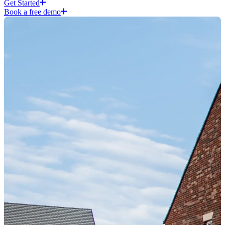
Get Started​​​​‌ ‍ ​‍​‍‌‍ ‌ ​‍‌‍‍‌‌‍‌ ‌‍‍‌‌‍ ‍​‍​‍​ ‍‍​‍​‍‌ ​ ‌‍​‌‌‍ ‍‌‍‍‌‌ ‌​‌ ‍‌​‍ ‍‌‍‍‌‌‍ ​‍​‍​‍ ​​‍​‍‌‍‍​‌ ​‍‌‍‌‌‌‍‌‍​‍​‍​ ‍‍​‍​‍​‍ ‌‍​‌‌‍‌​‌‍ ‌‌‍‍‌‌‍ ‍​‍ ‌‍‍‌‌‍ ‍‌ ‌​‌‍‌‌‌‍ ‍‌ ‌​​‍ ‌‍‌‌‌‍‌​‌‍‍‌‌ ‌​​‍ ‌‍ ‌‌‍ ‌‍‌​‌‍‌‌​ ‌‌ ​​‌ ​‍‌‍‌‌‌ ​ ‌‍‌‌‌‍ ‍‌ ‌​‌‍​‌‌ ‌​‌‍‍‌‌‍ ‌‍ ‍​ ‍ ‌‍‍‌‌‍‌​​ ‌‌‍‍​‌‍ ‌‍ ‌‌‍‌‌​ ‍ ‌ ‌​‌ ‍‌‌ ​​‌‍‌‌​ ‌‌‍‍​‌‍ ‌‍ ‌‌‍‌‌​ ‍ ‌ ​​‌‍​‌‌ ‌​‌‍‍​​ ‌‌‍​ ‌‍ ‌‍ ‍‌ ‌​‌‍‌‌‌‍ ‍‌ ‌​​‍‌‌​ ‌‌‌​​‍‌‌ ‌‍‍ ‌‍‌‌‌ ‍‌​‍‌‌​ ​ ‌​‌​​‍‌‌​ ​ ‌​‌​​‍‌‌​ ​‍​ ​‍​ ​‌​ ​ ‌‍​ ​ ​​‌‍​ ​ ​‌​ ​​​ ‌‍​ ‍‌‌‍‌‍​ ‌‌‌‍‌‍​‍‌‌​ ​‍​ ​‍​‍‌‌​ ‌‌‌​‌​​‍ ‍‌‍ ​‌‍‍‌‌‍ ‍‌‍‍ ‌ ​ ​‍‌‌​ ‌‌‌​​‍‌‌ ‌‍‍ ‌‍‌‌‌ ‍‌​‍‌‌​ ​ ‌​‌​​‍‌‌​ ​ ‌​‌​​‍‌‌​ ​‍​ ​‍‌‍​‌​ ‌‍​ ‌‌​ ‍‌‌‍‌‍​ ​ ‌‍‌‌‌‍‌‌‌‍‌‍‌‍​‌‌‍​ ​ ‌​​‍‌‌​ ​‍​ ​‍​‍‌‌​ ‌‌‌​‌​​‍ ‍‌‍ ​‌‍‍‌‌‍ ‍‌‍‍ ‌‌‌​‌‍‌‌‌ ‍​‌ ‌​​ ‌‍​‍‌‍​‌‌ ​ ‌‍‌‌‌‌‌‌‌ ​‍‌‍ ​​ ‌​‍‌‌​ ​‍‌​‌‍‌‍​‌‌‍‌​‌‍ ‌‌‍‍‌‌‍ ‍​‍‌‍‌‍‍‌‌‍‌​​ ‌‌‍‍​‌‍ ‌‍ ‌‌‍‌‌​‍‌‍‌ ‌​‌ ‍‌‌ ​​‌‍‌‌​ ‌‌‍‍​‌‍ ‌‍ ‌‌‍‌‌​‍‌‍‌ ​​‌‍​‌‌ ‌​‌‍‍​​ ‌‌‍​ ‌‍ ‌‍ ‍‌ ‌​‌‍‌‌‌‍ ‍‌ ‌​​‍‌‌​ ‌‌‌​​‍‌‌ ‌‍‍ ‌‍‌‌‌ ‍‌​‍‌‌​ ​ ‌​‌​​‍‌‌​ ​ ‌​‌​​‍‌‌​ ​‍​ ​‍​ ​‌​ ​ ‌‍​ ​ ​​‌‍​ ​ ​‌​ ​​​ ‌‍​ ‍‌‌‍‌‍​ ‌‌‌‍‌‍​‍‌‌​ ​‍​ ​‍​‍‌‌​ ‌‌‌​‌​​‍ ‍‌‍ ​‌‍‍‌‌‍ ‍‌‍‍ ‌ ​ ​‍‌‌​ ‌‌‌​​‍‌‌ ‌‍‍ ‌‍‌‌‌ ‍‌​‍‌‌​ ​ ‌​‌​​‍‌‌​ ​ ‌​‌​​‍‌‌​ ​‍​ ​‍‌‍​‌​ ‌‍​ ‌‌​ ‍‌‌‍‌‍​ ​ ‌‍‌‌‌‍‌‌‌‍‌‍‌‍​‌‌‍​ ​ ‌​​‍‌‌​ ​‍​ ​‍​‍‌‌​ ‌‌‌​‌​​‍ ‍‌‍ ​‌‍‍‌‌‍ ‍‌‍‍ ‌‌‌​‌‍‌‌‌ ‍​‌ ‌​​‍‌‍‌ ​​‌‍‌‌‌ ​‍‌ ​ ‌ ​​‌‍‌‌‌‍​ ‌ ‌​‌‍‍‌‌ ‌‍‌‍‌‌​ ‌‌ ​​‌ ‌‌‌‍​‍‌‍ ​‌‍‍‌‌ ​ ‌‍‍​‌‍‌‌‌‍‌​​‍​‍‌ ‌
Book a free demo​​​​‌ ‍ ​‍​‍‌‍ ‌ ​‍‌‍‍‌‌‍‌ ‌‍‍‌‌‍ ‍​‍​‍​ ‍‍​‍​‍‌ ​ ‌‍​‌‌‍ ‍‌‍‍‌‌ ‌​‌ ‍‌​‍ ‍‌‍‍‌‌‍ ​‍​‍​‍ ​​‍​‍‌‍‍​‌ ​‍‌‍‌‌‌‍‌‍​‍​‍​ ‍‍​‍​‍​‍ ‌‍​‌‌‍‌​‌‍ ‌‌‍‍‌‌‍ ‍​‍ ‌‍‍‌‌‍ ‍‌ ‌​‌‍‌‌‌‍ ‍‌ ‌​​‍ ‌‍‌‌‌‍‌​‌‍‍‌‌ ‌​​‍ ‌‍ ‌‌‍ ‌‍‌​‌‍‌‌​ ‌‌ ​​‌ ​‍‌‍‌‌‌ ​ ‌‍‌‌‌‍ ‍‌ ‌​‌‍​‌‌ ‌​‌‍‍‌‌‍ ‌‍ ‍​ ‍ ‌‍‍‌‌‍‌​​ ‌‌‍‍​‌‍ ‌‍ ‌‌‍‌‌​ ‍ ‌ ‌​‌ ‍‌‌ ​​‌‍‌‌​ ‌‌‍‍​‌‍ ‌‍ ‌‌‍‌‌​ ‍ ‌ ​​‌‍​‌‌ ‌​‌‍‍​​ ‌‌‍​ ‌‍ ‌‍ ‍‌ ‌​‌‍‌‌‌‍ ‍‌ ‌​​‍‌‌​ ‌‌‌​​‍‌‌ ‌‍‍ ‌‍‌‌‌ ‍‌​‍‌‌​ ​ ‌​‌​​‍‌‌​ ​ ‌​‌​​‍‌‌​ ​‍​ ​‍​ ​‌​ ​ ‌‍​ ​ ​​‌‍​ ​ ​‌​ ​​​ ‌‍​ ‍‌‌‍‌‍​ ‌‌‌‍‌‍​‍‌‌​ ​‍​ ​‍​‍‌‌​ ‌‌‌​‌​​‍ ‍‌‍ ​‌‍‍‌‌‍ ‍‌‍‍ ‌ ​ ​‍‌‌​ ‌‌‌​​‍‌‌ ‌‍‍ ‌‍‌‌‌ ‍‌​‍‌‌​ ​ ‌​‌​​‍‌‌​ ​ ‌​‌​​‍‌‌​ ​‍​ ​‍‌‍​‌‌‍‌​​ ​​​ ‌‍‌‍​‌‌‍‌​​ ​ ​ ‌ ​ ‌‌‌‍‌‌​ ‍‌‌‍‌‍​ ​​​ ​‍‌‍​‌​ ‍​‌‍​‌‌‍​‍​ ‍‌‌‍‌‌‌‍‌‍​ ‌ ​ ‌ ‌‍​‍‌‍​‌​ ‍‌‌‍​‍‌‍​‍​ ‌​‌‍‌‍​ ​‍​ ‌ ​‍‌‌​ ​‍​ ​‍​‍‌‌​ ‌‌‌​‌​​‍ ‍‌‍ ​‌‍‍‌‌‍ ‍‌‍‍ ‌‌‌​‌‍‌‌‌ ‍​‌ ‌​​ ‌‍​‍‌‍​‌‌ ​ ‌‍‌‌‌‌‌‌‌ ​‍‌‍ ​​ ‌​‍‌‌​ ​‍‌​‌‍‌‍​‌‌‍‌​‌‍ ‌‌‍‍‌‌‍ ‍​‍‌‍‌‍‍‌‌‍‌​​ ‌‌‍‍​‌‍ ‌‍ ‌‌‍‌‌​‍‌‍‌ ‌​‌ ‍‌‌ ​​‌‍‌‌​ ‌‌‍‍​‌‍ ‌‍ ‌‌‍‌‌​‍‌‍‌ ​​‌‍​‌‌ ‌​‌‍‍​​ ‌‌‍​ ‌‍ ‌‍ ‍‌ ‌​‌‍‌‌‌‍ ‍‌ ‌​​‍‌‌​ ‌‌‌​​‍‌‌ ‌‍‍ ‌‍‌‌‌ ‍‌​‍‌‌​ ​ ‌​‌​​‍‌‌​ ​ ‌​‌​​‍‌‌​ ​‍​ ​‍​ ​‌​ ​ ‌‍​ ​ ​​‌‍​ ​ ​‌​ ​​​ ‌‍​ ‍‌‌‍‌‍​ ‌‌‌‍‌‍​‍‌‌​ ​‍​ ​‍​‍‌‌​ ‌‌‌​‌​​‍ ‍‌‍ ​‌‍‍‌‌‍ ‍‌‍‍ ‌ ​ ​‍‌‌​ ‌‌‌​​‍‌‌ ‌‍‍ ‌‍‌‌‌ ‍‌​‍‌‌​ ​ ‌​‌​​‍‌‌​ ​ ‌​‌​​‍‌‌​ ​‍​ ​‍‌‍​‌‌‍‌​​ ​​​ ‌‍‌‍​‌‌‍‌​​ ​ ​ ‌ ​ ‌‌‌‍‌‌​ ‍‌‌‍‌‍​ ​​​ ​‍‌‍​‌​ ‍​‌‍​‌‌‍​‍​ ‍‌‌‍‌‌‌‍‌‍​ ‌ ​ ‌ ‌‍​‍‌‍​‌​ ‍‌‌‍​‍‌‍​‍​ ‌​‌‍‌‍​ ​‍​ ‌ ​‍‌‌​ ​‍​ ​‍​‍‌‌​ ‌‌‌​‌​​‍ ‍‌‍ ​‌‍‍‌‌‍ ‍‌‍‍ ‌‌‌​‌‍‌‌‌ ‍​‌ ‌​​‍‌‍‌ ​​‌‍‌‌‌ ​‍‌ ​ ‌ ​​‌‍‌‌‌‍​ ‌ ‌​‌‍‍‌‌ ‌‍‌‍‌‌​ ‌‌ ​​‌ ‌‌‌‍​‍‌‍ ​‌‍‍‌‌ ​ ‌‍‍​‌‍‌‌‌‍‌​​‍​‍‌ ‌