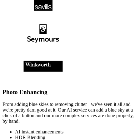
Photo Enhancing​​​​‌ ‍ ​‍​‍‌‍ ‌ ​‍‌‍‍‌‌‍‌ ‌‍‍‌‌‍ ‍​‍​‍​ ‍‍​‍​‍‌ ​ ‌‍​‌‌‍ ‍‌‍‍‌‌ ‌​‌ ‍‌​‍ ‍‌‍‍‌‌‍ ​‍​‍​‍ ​​‍​‍‌‍‍​‌ ​‍‌‍‌‌‌‍‌‍​‍​‍​ ‍‍​‍​‍​‍ ‌‍​‌‌‍‌​‌‍ ‌‌‍‍‌‌‍ ‍​‍ ‌‍‍‌‌‍ ‍‌ ‌​‌‍‌‌‌‍ ‍‌ ‌​​‍ ‌‍‌‌‌‍‌​‌‍‍‌‌ ‌​​‍ ‌‍ ‌‌‍ ‌‍‌​‌‍‌‌​ ‌‌ ​​‌ ​‍‌‍‌‌‌ ​ ‌‍‌‌‌‍ ‍‌ ‌​‌‍​‌‌ ‌​‌‍‍‌‌‍ ‌‍ ‍​ ‍ ‌‍‍‌‌‍‌​​ ‌‌‍‍​‌‍ ‌‍ ‌‌‍‌‌​ ‍ ‌ ‌​‌ ‍‌‌ ​​‌‍‌‌​ ‌‌‍‍​‌‍ ‌‍ ‌‌‍‌‌​ ‍ ‌ ​​‌‍​‌‌ ‌​‌‍‍​​ ‌‌‍​ ‌‍ ‌‍ ‍‌ ‌​‌‍‌‌‌‍ ‍‌ ‌​​‍‌‌​ ‌‌‌​​‍‌‌ ‌‍‍ ‌‍‌‌‌ ‍‌​‍‌‌​ ​ ‌​‌​​‍‌‌​ ​ ‌​‌​​‍‌‌​ ​‍​ ​‍​ ​​‌‍‌‍​ ‌‌‌‍‌​​ ‍​​ ​​‌‍​‍​ ‌‍‌‍‌‍​ ‌‍​ ‌‍​ ​‌​‍‌‌​ ​‍​ ​‍​‍‌‌​ ‌‌‌​‌​​‍ ‍‌‍ ​‌‍‍‌‌ ​ ‌ ‌​​‍‌‌​ ‌‌‌​​‍‌‌ ‌‍‍ ‌‍‌‌‌ ‍‌​‍‌‌​ ​ ‌​‌​​‍‌‌​ ​ ‌​‌​​‍‌‌​ ​‍​ ​‍‌‍​‌​ ​ ‌‍​‍​ ‍‌‌‍​‍‌‍‌​​ ‌‌‌‍‌‌​ ‍‌​ ​‌​ ‌‍​ ​‌​‍‌‌​ ​‍​ ​‍​‍‌‌​ ‌‌‌​‌​​‍ ‍‌ ‌​‌‍‍‌‌ ‌​‌‍ ​‌‍‌‌​‍‌‌​ ‌‌‌​​‍‌‌ ‌‍‍ ‌‍‌‌‌ ‍‌​‍‌‌​ ​ ‌​‌​​‍‌‌​ ​ ‌​‌​​‍‌‌​ ​‍​ ​‍‌‍​‌​ ​ ‌‍​‍​ ‌​‌‍​ ​ ‌ ‌‍​ ​ ​‍​ ‌‌​ ​‍​ ​​​ ‌​​‍‌‌​ ​‍​ ​‍​‍‌‌​ ‌‌‌​‌​​‍ ‍‌‍​ ‌‍‍​‌‍‍‌‌‍ ​‌‍‌​‌ ​‍‌‍‌‌‌‍ ‍​‍‌‌​ ‌‌‌​​‍‌‌ ‌‍‍ ‌‍‌‌‌ ‍‌​‍‌‌​ ​ ‌​‌​​‍‌‌​ ​ ‌​‌​​‍‌‌​ ​‍​ ​‍‌‍‌‌‌‍‌‍​ ‌ ‌‍‌‍​ ‍‌​ ​‍‌‍‌​​ ​‍​ ​ ​ ‌‌​ ‌ ‌‍‌‌​‍‌‌​ ​‍​ ​‍​‍‌‌​ ‌‌‌​‌​​‍ ‍‌ ‌​‌‍‌‌‌ ‍​‌ ‌​​ ‌‍​‍‌‍​‌‌ ​ ‌‍‌‌‌‌‌‌‌ ​‍‌‍ ​​ ‌​‍‌‌​ ​‍‌​‌‍‌‍​‌‌‍‌​‌‍ ‌‌‍‍‌‌‍ ‍​‍‌‍‌‍‍‌‌‍‌​​ ‌‌‍‍​‌‍ ‌‍ ‌‌‍‌‌​‍‌‍‌ ‌​‌ ‍‌‌ ​​‌‍‌‌​ ‌‌‍‍​‌‍ ‌‍ ‌‌‍‌‌​‍‌‍‌ ​​‌‍​‌‌ ‌​‌‍‍​​ ‌‌‍​ ‌‍ ‌‍ ‍‌ ‌​‌‍‌‌‌‍ ‍‌ ‌​​‍‌‌​ ‌‌‌​​‍‌‌ ‌‍‍ ‌‍‌‌‌ ‍‌​‍‌‌​ ​ ‌​‌​​‍‌‌​ ​ ‌​‌​​‍‌‌​ ​‍​ ​‍​ ​​‌‍‌‍​ ‌‌‌‍‌​​ ‍​​ ​​‌‍​‍​ ‌‍‌‍‌‍​ ‌‍​ ‌‍​ ​‌​‍‌‌​ ​‍​ ​‍​‍‌‌​ ‌‌‌​‌​​‍ ‍‌‍ ​‌‍‍‌‌ ​ ‌ ‌​​‍‌‌​ ‌‌‌​​‍‌‌ ‌‍‍ ‌‍‌‌‌ ‍‌​‍‌‌​ ​ ‌​‌​​‍‌‌​ ​ ‌​‌​​‍‌‌​ ​‍​ ​‍‌‍​‌​ ​ ‌‍​‍​ ‍‌‌‍​‍‌‍‌​​ ‌‌‌‍‌‌​ ‍‌​ ​‌​ ‌‍​ ​‌​‍‌‌​ ​‍​ ​‍​‍‌‌​ ‌‌‌​‌​​‍ ‍‌ ‌​‌‍‍‌‌ ‌​‌‍ ​‌‍‌‌​‍‌‌​ ‌‌‌​​‍‌‌ ‌‍‍ ‌‍‌‌‌ ‍‌​‍‌‌​ ​ ‌​‌​​‍‌‌​ ​ ‌​‌​​‍‌‌​ ​‍​ ​‍‌‍​‌​ ​ ‌‍​‍​ ‌​‌‍​ ​ ‌ ‌‍​ ​ ​‍​ ‌‌​ ​‍​ ​​​ ‌​​‍‌‌​ ​‍​ ​‍​‍‌‌​ ‌‌‌​‌​​‍ ‍‌‍​ ‌‍‍​‌‍‍‌‌‍ ​‌‍‌​‌ ​‍‌‍‌‌‌‍ ‍​‍‌‌​ ‌‌‌​​‍‌‌ ‌‍‍ ‌‍‌‌‌ ‍‌​‍‌‌​ ​ ‌​‌​​‍‌‌​ ​ ‌​‌​​‍‌‌​ ​‍​ ​‍‌‍‌‌‌‍‌‍​ ‌ ‌‍‌‍​ ‍‌​ ​‍‌‍‌​​ ​‍​ ​ ​ ‌‌​ ‌ ‌‍‌‌​‍‌‌​ ​‍​ ​‍​‍‌‌​ ‌‌‌​‌​​‍ ‍‌ ‌​‌‍‌‌‌ ‍​‌ ‌​​‍‌‍‌ ​​‌‍‌‌‌ ​‍‌ ​ ‌ ​​‌‍‌‌‌‍​ ‌ ‌​‌‍‍‌‌ ‌‍‌‍‌‌​ ‌‌ ​​‌ ‌‌‌‍​‍‌‍ ​‌‍‍‌‌ ​ ‌‍‍​‌‍‌‌‌‍‌​​‍​‍‌ ‌
From adding blue skies to removing clutter - we've seen it all and
we're pretty darn good at it. Our AI service can add a blue sky at a
click of a button and our more complex services are done properly,
by hand.​​​​‌ ‍ ​‍​‍‌‍ ‌ ​‍‌‍‍‌‌‍‌ ‌‍‍‌‌‍ ‍​‍​‍​ ‍‍​‍​‍‌ ​ ‌‍​‌‌‍ ‍‌‍‍‌‌ ‌​‌ ‍‌​‍ ‍‌‍‍‌‌‍ ​‍​‍​‍ ​​‍​‍‌‍‍​‌ ​‍‌‍‌‌‌‍‌‍​‍​‍​ ‍‍​‍​‍​‍ ‌‍​‌‌‍‌​‌‍ ‌‌‍‍‌‌‍ ‍​‍ ‌‍‍‌‌‍ ‍‌ ‌​‌‍‌‌‌‍ ‍‌ ‌​​‍ ‌‍‌‌‌‍‌​‌‍‍‌‌ ‌​​‍ ‌‍ ‌‌‍ ‌‍‌​‌‍‌‌​ ‌‌ ​​‌ ​‍‌‍‌‌‌ ​ ‌‍‌‌‌‍ ‍‌ ‌​‌‍​‌‌ ‌​‌‍‍‌‌‍ ‌‍ ‍​ ‍ ‌‍‍‌‌‍‌​​ ‌‌‍‍​‌‍ ‌‍ ‌‌‍‌‌​ ‍ ‌ ‌​‌ ‍‌‌ ​​‌‍‌‌​ ‌‌‍‍​‌‍ ‌‍ ‌‌‍‌‌​ ‍ ‌ ​​‌‍​‌‌ ‌​‌‍‍​​ ‌‌‍​ ‌‍ ‌‍ ‍‌ ‌​‌‍‌‌‌‍ ‍‌ ‌​​‍‌‌​ ‌‌‌​​‍‌‌ ‌‍‍ ‌‍‌‌‌ ‍‌​‍‌‌​ ​ ‌​‌​​‍‌‌​ ​ ‌​‌​​‍‌‌​ ​‍​ ​‍​ ​​‌‍‌‍​ ‌‌‌‍‌​​ ‍​​ ​​‌‍​‍​ ‌‍‌‍‌‍​ ‌‍​ ‌‍​ ​‌​‍‌‌​ ​‍​ ​‍​‍‌‌​ ‌‌‌​‌​​‍ ‍‌‍ ​‌‍‍‌‌ ​ ‌ ‌​​‍‌‌​ ‌‌‌​​‍‌‌ ‌‍‍ ‌‍‌‌‌ ‍‌​‍‌‌​ ​ ‌​‌​​‍‌‌​ ​ ‌​‌​​‍‌‌​ ​‍​ ​‍‌‍​‌​ ​ ‌‍​‍​ ‍‌‌‍​‍‌‍‌​​ ‌‌‌‍‌‌​ ‍‌​ ​‌​ ‌‍​ ​‌​‍‌‌​ ​‍​ ​‍​‍‌‌​ ‌‌‌​‌​​‍ ‍‌ ​ ‌ ‌‌‌‍​‍‌ ‌​‌‍‍‌‌ ‌​‌‍ ​‌‍‌‌​‍‌‌​ ‌‌‌​​‍‌‌ ‌‍‍ ‌‍‌‌‌ ‍‌​‍‌‌​ ​ ‌​‌​​‍‌‌​ ​ ‌​‌​​‍‌‌​ ​‍​ ​‍‌‍‌​​ ‍‌​ ​‍‌‍​ ​ ‍‌​ ‌​​ ‍​​ ​‌​ ‌ ‌‍‌‍​ ‌‍​ ‍‌​‍‌‌​ ​‍​ ​‍​‍‌‌​ ‌‌‌​‌​​‍ ‍‌‍​ ‌‍‍​‌‍‍‌‌‍ ​‌‍‌​‌ ​‍‌‍‌‌‌‍ ‍​‍‌‌​ ‌‌‌​​‍‌‌ ‌‍‍ ‌‍‌‌‌ ‍‌​‍‌‌​ ​ ‌​‌​​‍‌‌​ ​ ‌​‌​​‍‌‌​ ​‍​ ​‍‌‍​‌​ ​‍​ ‌ ​ ‌‍​ ‌​​ ​‌​ ‌‍​ ‌‌​ ​​​ ​ ​ ‌‌‌‍​‌​‍‌‌​ ​‍​ ​‍​‍‌‌​ ‌‌‌​‌​​‍ ‍‌ ‌​‌‍‌‌‌ ‍​‌ ‌​​ ‌‍​‍‌‍​‌‌ ​ ‌‍‌‌‌‌‌‌‌ ​‍‌‍ ​​ ‌​‍‌‌​ ​‍‌​‌‍‌‍​‌‌‍‌​‌‍ ‌‌‍‍‌‌‍ ‍​‍‌‍‌‍‍‌‌‍‌​​ ‌‌‍‍​‌‍ ‌‍ ‌‌‍‌‌​‍‌‍‌ ‌​‌ ‍‌‌ ​​‌‍‌‌​ ‌‌‍‍​‌‍ ‌‍ ‌‌‍‌‌​‍‌‍‌ ​​‌‍​‌‌ ‌​‌‍‍​​ ‌‌‍​ ‌‍ ‌‍ ‍‌ ‌​‌‍‌‌‌‍ ‍‌ ‌​​‍‌‌​ ‌‌‌​​‍‌‌ ‌‍‍ ‌‍‌‌‌ ‍‌​‍‌‌​ ​ ‌​‌​​‍‌‌​ ​ ‌​‌​​‍‌‌​ ​‍​ ​‍​ ​​‌‍‌‍​ ‌‌‌‍‌​​ ‍​​ ​​‌‍​‍​ ‌‍‌‍‌‍​ ‌‍​ ‌‍​ ​‌​‍‌‌​ ​‍​ ​‍​‍‌‌​ ‌‌‌​‌​​‍ ‍‌‍ ​‌‍‍‌‌ ​ ‌ ‌​​‍‌‌​ ‌‌‌​​‍‌‌ ‌‍‍ ‌‍‌‌‌ ‍‌​‍‌‌​ ​ ‌​‌​​‍‌‌​ ​ ‌​‌​​‍‌‌​ ​‍​ ​‍‌‍​‌​ ​ ‌‍​‍​ ‍‌‌‍​‍‌‍‌​​ ‌‌‌‍‌‌​ ‍‌​ ​‌​ ‌‍​ ​‌​‍‌‌​ ​‍​ ​‍​‍‌‌​ ‌‌‌​‌​​‍ ‍‌ ​ ‌ ‌‌‌‍​‍‌ ‌​‌‍‍‌‌ ‌​‌‍ ​‌‍‌‌​‍‌‌​ ‌‌‌​​‍‌‌ ‌‍‍ ‌‍‌‌‌ ‍‌​‍‌‌​ ​ ‌​‌​​‍‌‌​ ​ ‌​‌​​‍‌‌​ ​‍​ ​‍‌‍‌​​ ‍‌​ ​‍‌‍​ ​ ‍‌​ ‌​​ ‍​​ ​‌​ ‌ ‌‍‌‍​ ‌‍​ ‍‌​‍‌‌​ ​‍​ ​‍​‍‌‌​ ‌‌‌​‌​​‍ ‍‌‍​ ‌‍‍​‌‍‍‌‌‍ ​‌‍‌​‌ ​‍‌‍‌‌‌‍ ‍​‍‌‌​ ‌‌‌​​‍‌‌ ‌‍‍ ‌‍‌‌‌ ‍‌​‍‌‌​ ​ ‌​‌​​‍‌‌​ ​ ‌​‌​​‍‌‌​ ​‍​ ​‍‌‍​‌​ ​‍​ ‌ ​ ‌‍​ ‌​​ ​‌​ ‌‍​ ‌‌​ ​​​ ​ ​ ‌‌‌‍​‌​‍‌‌​ ​‍​ ​‍​‍‌‌​ ‌‌‌​‌​​‍ ‍‌ ‌​‌‍‌‌‌ ‍​‌ ‌​​‍‌‍‌ ​​‌‍‌‌‌ ​‍‌ ​ ‌ ​​‌‍‌‌‌‍​ ‌ ‌​‌‍‍‌‌ ‌‍‌‍‌‌​ ‌‌ ​​‌ ‌‌‌‍​‍‌‍ ​‌‍‍‌‌ ​ ‌‍‍​‌‍‌‌‌‍‌​​‍​‍‌ ‌
AI instant enhancements​​​​‌ ‍ ​‍​‍‌‍ ‌ ​‍‌‍‍‌‌‍‌ ‌‍‍‌‌‍ ‍​‍​‍​ ‍‍​‍​‍‌ ​ ‌‍​‌‌‍ ‍‌‍‍‌‌ ‌​‌ ‍‌​‍ ‍‌‍‍‌‌‍ ​‍​‍​‍ ​​‍​‍‌‍‍​‌ ​‍‌‍‌‌‌‍‌‍​‍​‍​ ‍‍​‍​‍​‍ ‌‍​‌‌‍‌​‌‍ ‌‌‍‍‌‌‍ ‍​‍ ‌‍‍‌‌‍ ‍‌ ‌​‌‍‌‌‌‍ ‍‌ ‌​​‍ ‌‍‌‌‌‍‌​‌‍‍‌‌ ‌​​‍ ‌‍ ‌‌‍ ‌‍‌​‌‍‌‌​ ‌‌ ​​‌ ​‍‌‍‌‌‌ ​ ‌‍‌‌‌‍ ‍‌ ‌​‌‍​‌‌ ‌​‌‍‍‌‌‍ ‌‍ ‍​ ‍ ‌‍‍‌‌‍‌​​ ‌‌‍‍​‌‍ ‌‍ ‌‌‍‌‌​ ‍ ‌ ‌​‌ ‍‌‌ ​​‌‍‌‌​ ‌‌‍‍​‌‍ ‌‍ ‌‌‍‌‌​ ‍ ‌ ​​‌‍​‌‌ ‌​‌‍‍​​ ‌‌‍​ ‌‍ ‌‍ ‍‌ ‌​‌‍‌‌‌‍ ‍‌ ‌​​‍‌‌​ ‌‌‌​​‍‌‌ ‌‍‍ ‌‍‌‌‌ ‍‌​‍‌‌​ ​ ‌​‌​​‍‌‌​ ​ ‌​‌​​‍‌‌​ ​‍​ ​‍​ ​​‌‍‌‍​ ‌‌‌‍‌​​ ‍​​ ​​‌‍​‍​ ‌‍‌‍‌‍​ ‌‍​ ‌‍​ ​‌​‍‌‌​ ​‍​ ​‍​‍‌‌​ ‌‌‌​‌​​‍ ‍‌‍ ​‌‍‍‌‌ ​ ‌ ‌​​‍‌‌​ ‌‌‌​​‍‌‌ ‌‍‍ ‌‍‌‌‌ ‍‌​‍‌‌​ ​ ‌​‌​​‍‌‌​ ​ ‌​‌​​‍‌‌​ ​‍​ ​‍‌‍​‌​ ​ ‌‍​‍​ ‍‌‌‍​‍‌‍‌​​ ‌‌‌‍‌‌​ ‍‌​ ​‌​ ‌‍​ ​‌​‍‌‌​ ​‍​ ​‍​‍‌‌​ ‌‌‌​‌​​‍ ‍‌ ​ ‌ ‌‌‌‍​‍‌ ‌​‌‍‍‌‌ ‌​‌‍ ​‌‍‌‌​‍‌‌​ ‌‌‌​​‍‌‌ ‌‍‍ ‌‍‌‌‌ ‍‌​‍‌‌​ ​ ‌​‌​​‍‌‌​ ​ ‌​‌​​‍‌‌​ ​‍​ ​‍‌‍‌​​ ‌​​ ‍‌​ ​ ​ ‍​​ ​​‌‍‌‍​ ‌‍‌‍‌​‌‍​‌‌‍‌​‌‍​‍​‍‌‌​ ​‍​ ​‍​‍‌‌​ ‌‌‌​‌​​‍ ‍‌‍​ ‌‍‍​‌‍‍‌‌‍ ​‌‍‌​‌ ​‍‌‍‌‌‌‍ ‍​‍‌‌​ ‌‌‌​​‍‌‌ ‌‍‍ ‌‍‌‌‌ ‍‌​‍‌‌​ ​ ‌​‌​​‍‌‌​ ​ ‌​‌​​‍‌‌​ ​‍​ ​‍​ ‌‍‌‍‌‌‌‍‌​​ ‌‍‌‍​‍‌‍‌‍‌‍‌​​ ​‍‌‍​‌​ ‌‌​ ‍‌​ ​‍​‍‌‌​ ​‍​ ​‍​‍‌‌​ ‌‌‌​‌​​‍ ‍‌ ‌​‌‍‌‌‌ ‍​‌ ‌​​ ‌‍​‍‌‍​‌‌ ​ ‌‍‌‌‌‌‌‌‌ ​‍‌‍ ​​ ‌​‍‌‌​ ​‍‌​‌‍‌‍​‌‌‍‌​‌‍ ‌‌‍‍‌‌‍ ‍​‍‌‍‌‍‍‌‌‍‌​​ ‌‌‍‍​‌‍ ‌‍ ‌‌‍‌‌​‍‌‍‌ ‌​‌ ‍‌‌ ​​‌‍‌‌​ ‌‌‍‍​‌‍ ‌‍ ‌‌‍‌‌​‍‌‍‌ ​​‌‍​‌‌ ‌​‌‍‍​​ ‌‌‍​ ‌‍ ‌‍ ‍‌ ‌​‌‍‌‌‌‍ ‍‌ ‌​​‍‌‌​ ‌‌‌​​‍‌‌ ‌‍‍ ‌‍‌‌‌ ‍‌​‍‌‌​ ​ ‌​‌​​‍‌‌​ ​ ‌​‌​​‍‌‌​ ​‍​ ​‍​ ​​‌‍‌‍​ ‌‌‌‍‌​​ ‍​​ ​​‌‍​‍​ ‌‍‌‍‌‍​ ‌‍​ ‌‍​ ​‌​‍‌‌​ ​‍​ ​‍​‍‌‌​ ‌‌‌​‌​​‍ ‍‌‍ ​‌‍‍‌‌ ​ ‌ ‌​​‍‌‌​ ‌‌‌​​‍‌‌ ‌‍‍ ‌‍‌‌‌ ‍‌​‍‌‌​ ​ ‌​‌​​‍‌‌​ ​ ‌​‌​​‍‌‌​ ​‍​ ​‍‌‍​‌​ ​ ‌‍​‍​ ‍‌‌‍​‍‌‍‌​​ ‌‌‌‍‌‌​ ‍‌​ ​‌​ ‌‍​ ​‌​‍‌‌​ ​‍​ ​‍​‍‌‌​ ‌‌‌​‌​​‍ ‍‌ ​ ‌ ‌‌‌‍​‍‌ ‌​‌‍‍‌‌ ‌​‌‍ ​‌‍‌‌​‍‌‌​ ‌‌‌​​‍‌‌ ‌‍‍ ‌‍‌‌‌ ‍‌​‍‌‌​ ​ ‌​‌​​‍‌‌​ ​ ‌​‌​​‍‌‌​ ​‍​ ​‍‌‍‌​​ ‌​​ ‍‌​ ​ ​ ‍​​ ​​‌‍‌‍​ ‌‍‌‍‌​‌‍​‌‌‍‌​‌‍​‍​‍‌‌​ ​‍​ ​‍​‍‌‌​ ‌‌‌​‌​​‍ ‍‌‍​ ‌‍‍​‌‍‍‌‌‍ ​‌‍‌​‌ ​‍‌‍‌‌‌‍ ‍​‍‌‌​ ‌‌‌​​‍‌‌ ‌‍‍ ‌‍‌‌‌ ‍‌​‍‌‌​ ​ ‌​‌​​‍‌‌​ ​ ‌​‌​​‍‌‌​ ​‍​ ​‍​ ‌‍‌‍‌‌‌‍‌​​ ‌‍‌‍​‍‌‍‌‍‌‍‌​​ ​‍‌‍​‌​ ‌‌​ ‍‌​ ​‍​‍‌‌​ ​‍​ ​‍​‍‌‌​ ‌‌‌​‌​​‍ ‍‌ ‌​‌‍‌‌‌ ‍​‌ ‌​​‍‌‍‌ ​​‌‍‌‌‌ ​‍‌ ​ ‌ ​​‌‍‌‌‌‍​ ‌ ‌​‌‍‍‌‌ ‌‍‌‍‌‌​ ‌‌ ​​‌ ‌‌‌‍​‍‌‍ ​‌‍‍‌‌ ​ ‌‍‍​‌‍‌‌‌‍‌​​‍​‍‌ ‌
HDR Blending​​​​‌ ‍ ​‍​‍‌‍ ‌ ​‍‌‍‍‌‌‍‌ ‌‍‍‌‌‍ ‍​‍​‍​ ‍‍​‍​‍‌ ​ ‌‍​‌‌‍ ‍‌‍‍‌‌ ‌​‌ ‍‌​‍ ‍‌‍‍‌‌‍ ​‍​‍​‍ ​​‍​‍‌‍‍​‌ ​‍‌‍‌‌‌‍‌‍​‍​‍​ ‍‍​‍​‍​‍ ‌‍​‌‌‍‌​‌‍ ‌‌‍‍‌‌‍ ‍​‍ ‌‍‍‌‌‍ ‍‌ ‌​‌‍‌‌‌‍ ‍‌ ‌​​‍ ‌‍‌‌‌‍‌​‌‍‍‌‌ ‌​​‍ ‌‍ ‌‌‍ ‌‍‌​‌‍‌‌​ ‌‌ ​​‌ ​‍‌‍‌‌‌ ​ ‌‍‌‌‌‍ ‍‌ ‌​‌‍​‌‌ ‌​‌‍‍‌‌‍ ‌‍ ‍​ ‍ ‌‍‍‌‌‍‌​​ ‌‌‍‍​‌‍ ‌‍ ‌‌‍‌‌​ ‍ ‌ ‌​‌ ‍‌‌ ​​‌‍‌‌​ ‌‌‍‍​‌‍ ‌‍ ‌‌‍‌‌​ ‍ ‌ ​​‌‍​‌‌ ‌​‌‍‍​​ ‌‌‍​ ‌‍ ‌‍ ‍‌ ‌​‌‍‌‌‌‍ ‍‌ ‌​​‍‌‌​ ‌‌‌​​‍‌‌ ‌‍‍ ‌‍‌‌‌ ‍‌​‍‌‌​ ​ ‌​‌​​‍‌‌​ ​ ‌​‌​​‍‌‌​ ​‍​ ​‍​ ​​‌‍‌‍​ ‌‌‌‍‌​​ ‍​​ ​​‌‍​‍​ ‌‍‌‍‌‍​ ‌‍​ ‌‍​ ​‌​‍‌‌​ ​‍​ ​‍​‍‌‌​ ‌‌‌​‌​​‍ ‍‌‍ ​‌‍‍‌‌ ​ ‌ ‌​​‍‌‌​ ‌‌‌​​‍‌‌ ‌‍‍ ‌‍‌‌‌ ‍‌​‍‌‌​ ​ ‌​‌​​‍‌‌​ ​ ‌​‌​​‍‌‌​ ​‍​ ​‍‌‍​‌​ ​ ‌‍​‍​ ‍‌‌‍​‍‌‍‌​​ ‌‌‌‍‌‌​ ‍‌​ ​‌​ ‌‍​ ​‌​‍‌‌​ ​‍​ ​‍​‍‌‌​ ‌‌‌​‌​​‍ ‍‌ ​ ‌ ‌‌‌‍​‍‌ ‌​‌‍‍‌‌ ‌​‌‍ ​‌‍‌‌​‍‌‌​ ‌‌‌​​‍‌‌ ‌‍‍ ‌‍‌‌‌ ‍‌​‍‌‌​ ​ ‌​‌​​‍‌‌​ ​ ‌​‌​​‍‌‌​ ​‍​ ​‍​ ​​​ ‌‍​ ​ ​ ​‍​ ‍​​ ‌ ​ ​‍‌‍​ ‌‍‌‍​ ​​‌‍‌‍​ ‌ ​‍‌‌​ ​‍​ ​‍​‍‌‌​ ‌‌‌​‌​​‍ ‍‌‍​ ‌‍‍​‌‍‍‌‌‍ ​‌‍‌​‌ ​‍‌‍‌‌‌‍ ‍​‍‌‌​ ‌‌‌​​‍‌‌ ‌‍‍ ‌‍‌‌‌ ‍‌​‍‌‌​ ​ ‌​‌​​‍‌‌​ ​ ‌​‌​​‍‌‌​ ​‍​ ​‍‌‍​ ​ ‍‌‌‍‌‌‌‍​‌‌‍‌​‌‍‌​‌‍​‍​ ‌‍‌‍‌​‌‍‌​‌‍​‌​ ​‌​‍‌‌​ ​‍​ ​‍​‍‌‌​ ‌‌‌​‌​​‍ ‍‌ ‌​‌‍‌‌‌ ‍​‌ ‌​​ ‌‍​‍‌‍​‌‌ ​ ‌‍‌‌‌‌‌‌‌ ​‍‌‍ ​​ ‌​‍‌‌​ ​‍‌​‌‍‌‍​‌‌‍‌​‌‍ ‌‌‍‍‌‌‍ ‍​‍‌‍‌‍‍‌‌‍‌​​ ‌‌‍‍​‌‍ ‌‍ ‌‌‍‌‌​‍‌‍‌ ‌​‌ ‍‌‌ ​​‌‍‌‌​ ‌‌‍‍​‌‍ ‌‍ ‌‌‍‌‌​‍‌‍‌ ​​‌‍​‌‌ ‌​‌‍‍​​ ‌‌‍​ ‌‍ ‌‍ ‍‌ ‌​‌‍‌‌‌‍ ‍‌ ‌​​‍‌‌​ ‌‌‌​​‍‌‌ ‌‍‍ ‌‍‌‌‌ ‍‌​‍‌‌​ ​ ‌​‌​​‍‌‌​ ​ ‌​‌​​‍‌‌​ ​‍​ ​‍​ ​​‌‍‌‍​ ‌‌‌‍‌​​ ‍​​ ​​‌‍​‍​ ‌‍‌‍‌‍​ ‌‍​ ‌‍​ ​‌​‍‌‌​ ​‍​ ​‍​‍‌‌​ ‌‌‌​‌​​‍ ‍‌‍ ​‌‍‍‌‌ ​ ‌ ‌​​‍‌‌​ ‌‌‌​​‍‌‌ ‌‍‍ ‌‍‌‌‌ ‍‌​‍‌‌​ ​ ‌​‌​​‍‌‌​ ​ ‌​‌​​‍‌‌​ ​‍​ ​‍‌‍​‌​ ​ ‌‍​‍​ ‍‌‌‍​‍‌‍‌​​ ‌‌‌‍‌‌​ ‍‌​ ​‌​ ‌‍​ ​‌​‍‌‌​ ​‍​ ​‍​‍‌‌​ ‌‌‌​‌​​‍ ‍‌ ​ ‌ ‌‌‌‍​‍‌ ‌​‌‍‍‌‌ ‌​‌‍ ​‌‍‌‌​‍‌‌​ ‌‌‌​​‍‌‌ ‌‍‍ ‌‍‌‌‌ ‍‌​‍‌‌​ ​ ‌​‌​​‍‌‌​ ​ ‌​‌​​‍‌‌​ ​‍​ ​‍​ ​​​ ‌‍​ ​ ​ ​‍​ ‍​​ ‌ ​ ​‍‌‍​ ‌‍‌‍​ ​​‌‍‌‍​ ‌ ​‍‌‌​ ​‍​ ​‍​‍‌‌​ ‌‌‌​‌​​‍ ‍‌‍​ ‌‍‍​‌‍‍‌‌‍ ​‌‍‌​‌ ​‍‌‍‌‌‌‍ ‍​‍‌‌​ ‌‌‌​​‍‌‌ ‌‍‍ ‌‍‌‌‌ ‍‌​‍‌‌​ ​ ‌​‌​​‍‌‌​ ​ ‌​‌​​‍‌‌​ ​‍​ ​‍‌‍​ ​ ‍‌‌‍‌‌‌‍​‌‌‍‌​‌‍‌​‌‍​‍​ ‌‍‌‍‌​‌‍‌​‌‍​‌​ ​‌​‍‌‌​ ​‍​ ​‍​‍‌‌​ ‌‌‌​‌​​‍ ‍‌ ‌​‌‍‌‌‌ ‍​‌ ‌​​‍‌‍‌ ​​‌‍‌‌‌ ​‍‌ ​ ‌ ​​‌‍‌‌‌‍​ ‌ ‌​‌‍‍‌‌ ‌‍‌‍‌‌​ ‌‌ ​​‌ ‌‌‌‍​‍‌‍ ​‌‍‍‌‌ ​ ‌‍‍​‌‍‌‌‌‍‌​​‍​‍‌ ‌