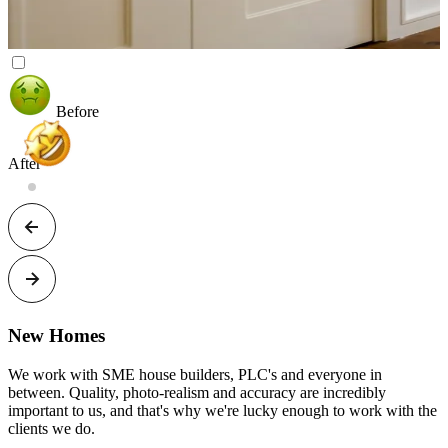
Before
After
New Homes​​​​‌ ‍ ​‍​‍‌‍ ‌ ​‍‌‍‍‌‌‍‌ ‌‍‍‌‌‍ ‍​‍​‍​ ‍‍​‍​‍‌ ​ ‌‍​‌‌‍ ‍‌‍‍‌‌ ‌​‌ ‍‌​‍ ‍‌‍‍‌‌‍ ​‍​‍​‍ ​​‍​‍‌‍‍​‌ ​‍‌‍‌‌‌‍‌‍​‍​‍​ ‍‍​‍​‍​‍ ‌‍​‌‌‍‌​‌‍ ‌‌‍‍‌‌‍ ‍​‍ ‌‍‍‌‌‍ ‍‌ ‌​‌‍‌‌‌‍ ‍‌ ‌​​‍ ‌‍‌‌‌‍‌​‌‍‍‌‌ ‌​​‍ ‌‍ ‌‌‍ ‌‍‌​‌‍‌‌​ ‌‌ ​​‌ ​‍‌‍‌‌‌ ​ ‌‍‌‌‌‍ ‍‌ ‌​‌‍​‌‌ ‌​‌‍‍‌‌‍ ‌‍ ‍​ ‍ ‌‍‍‌‌‍‌​​ ‌‌‍‍​‌‍ ‌‍ ‌‌‍‌‌​ ‍ ‌ ‌​‌ ‍‌‌ ​​‌‍‌‌​ ‌‌‍‍​‌‍ ‌‍ ‌‌‍‌‌​ ‍ ‌ ​​‌‍​‌‌ ‌​‌‍‍​​ ‌‌‍​ ‌‍ ‌‍ ‍‌ ‌​‌‍‌‌‌‍ ‍‌ ‌​​‍‌‌​ ‌‌‌​​‍‌‌ ‌‍‍ ‌‍‌‌‌ ‍‌​‍‌‌​ ​ ‌​‌​​‍‌‌​ ​ ‌​‌​​‍‌‌​ ​‍​ ​‍​ ​​‌‍‌‍​ ‌‌‌‍‌​​ ‍​​ ​​‌‍​‍​ ‌‍‌‍‌‍​ ‌‍​ ‌‍​ ​‌​‍‌‌​ ​‍​ ​‍​‍‌‌​ ‌‌‌​‌​​‍ ‍‌‍ ​‌‍‍‌‌ ​ ‌ ‌​​‍‌‌​ ‌‌‌​​‍‌‌ ‌‍‍ ‌‍‌‌‌ ‍‌​‍‌‌​ ​ ‌​‌​​‍‌‌​ ​ ‌​‌​​‍‌‌​ ​‍​ ​‍​ ‌​‌‍‌‍‌‍‌​​ ‌‌‌‍‌‌‌‍​‌​ ‌‌‌‍​‍​ ‌​​ ​ ​ ‍​​ ​‍​‍‌‌​ ​‍​ ​‍​‍‌‌​ ‌‌‌​‌​​‍ ‍‌ ‌​‌‍‍‌‌ ‌​‌‍ ​‌‍‌‌​‍‌‌​ ‌‌‌​​‍‌‌ ‌‍‍ ‌‍‌‌‌ ‍‌​‍‌‌​ ​ ‌​‌​​‍‌‌​ ​ ‌​‌​​‍‌‌​ ​‍​ ​‍​ ‍​‌‍​ ‌‍​‍‌‍​ ​ ‍​​ ‌ ​ ‍‌​ ‍​​ ​‍​ ‌ ​ ​​​ ‌‌​‍‌‌​ ​‍​ ​‍​‍‌‌​ ‌‌‌​‌​​‍ ‍‌‍​ ‌‍‍​‌‍‍‌‌‍ ​‌‍‌​‌ ​‍‌‍‌‌‌‍ ‍​‍‌‌​ ‌‌‌​​‍‌‌ ‌‍‍ ‌‍‌‌‌ ‍‌​‍‌‌​ ​ ‌​‌​​‍‌‌​ ​ ‌​‌​​‍‌‌​ ​‍​ ​‍​ ‌‌‌‍‌‍​ ​‌​ ​‍​ ‍​​ ‌ ‌‍‌‍​ ‍‌​ ‍​​ ‍‌​ ‌‍​ ​ ​‍‌‌​ ​‍​ ​‍​‍‌‌​ ‌‌‌​‌​​‍ ‍‌ ‌​‌‍‌‌‌ ‍​‌ ‌​​ ‌‍​‍‌‍​‌‌ ​ ‌‍‌‌‌‌‌‌‌ ​‍‌‍ ​​ ‌​‍‌‌​ ​‍‌​‌‍‌‍​‌‌‍‌​‌‍ ‌‌‍‍‌‌‍ ‍​‍‌‍‌‍‍‌‌‍‌​​ ‌‌‍‍​‌‍ ‌‍ ‌‌‍‌‌​‍‌‍‌ ‌​‌ ‍‌‌ ​​‌‍‌‌​ ‌‌‍‍​‌‍ ‌‍ ‌‌‍‌‌​‍‌‍‌ ​​‌‍​‌‌ ‌​‌‍‍​​ ‌‌‍​ ‌‍ ‌‍ ‍‌ ‌​‌‍‌‌‌‍ ‍‌ ‌​​‍‌‌​ ‌‌‌​​‍‌‌ ‌‍‍ ‌‍‌‌‌ ‍‌​‍‌‌​ ​ ‌​‌​​‍‌‌​ ​ ‌​‌​​‍‌‌​ ​‍​ ​‍​ ​​‌‍‌‍​ ‌‌‌‍‌​​ ‍​​ ​​‌‍​‍​ ‌‍‌‍‌‍​ ‌‍​ ‌‍​ ​‌​‍‌‌​ ​‍​ ​‍​‍‌‌​ ‌‌‌​‌​​‍ ‍‌‍ ​‌‍‍‌‌ ​ ‌ ‌​​‍‌‌​ ‌‌‌​​‍‌‌ ‌‍‍ ‌‍‌‌‌ ‍‌​‍‌‌​ ​ ‌​‌​​‍‌‌​ ​ ‌​‌​​‍‌‌​ ​‍​ ​‍​ ‌​‌‍‌‍‌‍‌​​ ‌‌‌‍‌‌‌‍​‌​ ‌‌‌‍​‍​ ‌​​ ​ ​ ‍​​ ​‍​‍‌‌​ ​‍​ ​‍​‍‌‌​ ‌‌‌​‌​​‍ ‍‌ ‌​‌‍‍‌‌ ‌​‌‍ ​‌‍‌‌​‍‌‌​ ‌‌‌​​‍‌‌ ‌‍‍ ‌‍‌‌‌ ‍‌​‍‌‌​ ​ ‌​‌​​‍‌‌​ ​ ‌​‌​​‍‌‌​ ​‍​ ​‍​ ‍​‌‍​ ‌‍​‍‌‍​ ​ ‍​​ ‌ ​ ‍‌​ ‍​​ ​‍​ ‌ ​ ​​​ ‌‌​‍‌‌​ ​‍​ ​‍​‍‌‌​ ‌‌‌​‌​​‍ ‍‌‍​ ‌‍‍​‌‍‍‌‌‍ ​‌‍‌​‌ ​‍‌‍‌‌‌‍ ‍​‍‌‌​ ‌‌‌​​‍‌‌ ‌‍‍ ‌‍‌‌‌ ‍‌​‍‌‌​ ​ ‌​‌​​‍‌‌​ ​ ‌​‌​​‍‌‌​ ​‍​ ​‍​ ‌‌‌‍‌‍​ ​‌​ ​‍​ ‍​​ ‌ ‌‍‌‍​ ‍‌​ ‍​​ ‍‌​ ‌‍​ ​ ​‍‌‌​ ​‍​ ​‍​‍‌‌​ ‌‌‌​‌​​‍ ‍‌ ‌​‌‍‌‌‌ ‍​‌ ‌​​‍‌‍‌ ​​‌‍‌‌‌ ​‍‌ ​ ‌ ​​‌‍‌‌‌‍​ ‌ ‌​‌‍‍‌‌ ‌‍‌‍‌‌​ ‌‌ ​​‌ ‌‌‌‍​‍‌‍ ​‌‍‍‌‌ ​ ‌‍‍​‌‍‌‌‌‍‌​​‍​‍‌ ‌
We work with SME house builders, PLC's and everyone in
between. Quality, photo-realism and accuracy are incredibly
important to us, and that's why we're lucky enough to work with the
clients we do. ​​​​‌ ‍ ​‍​‍‌‍ ‌ ​‍‌‍‍‌‌‍‌ ‌‍‍‌‌‍ ‍​‍​‍​ ‍‍​‍​‍‌ ​ ‌‍​‌‌‍ ‍‌‍‍‌‌ ‌​‌ ‍‌​‍ ‍‌‍‍‌‌‍ ​‍​‍​‍ ​​‍​‍‌‍‍​‌ ​‍‌‍‌‌‌‍‌‍​‍​‍​ ‍‍​‍​‍​‍ ‌‍​‌‌‍‌​‌‍ ‌‌‍‍‌‌‍ ‍​‍ ‌‍‍‌‌‍ ‍‌ ‌​‌‍‌‌‌‍ ‍‌ ‌​​‍ ‌‍‌‌‌‍‌​‌‍‍‌‌ ‌​​‍ ‌‍ ‌‌‍ ‌‍‌​‌‍‌‌​ ‌‌ ​​‌ ​‍‌‍‌‌‌ ​ ‌‍‌‌‌‍ ‍‌ ‌​‌‍​‌‌ ‌​‌‍‍‌‌‍ ‌‍ ‍​ ‍ ‌‍‍‌‌‍‌​​ ‌‌‍‍​‌‍ ‌‍ ‌‌‍‌‌​ ‍ ‌ ‌​‌ ‍‌‌ ​​‌‍‌‌​ ‌‌‍‍​‌‍ ‌‍ ‌‌‍‌‌​ ‍ ‌ ​​‌‍​‌‌ ‌​‌‍‍​​ ‌‌‍​ ‌‍ ‌‍ ‍‌ ‌​‌‍‌‌‌‍ ‍‌ ‌​​‍‌‌​ ‌‌‌​​‍‌‌ ‌‍‍ ‌‍‌‌‌ ‍‌​‍‌‌​ ​ ‌​‌​​‍‌‌​ ​ ‌​‌​​‍‌‌​ ​‍​ ​‍​ ​​‌‍‌‍​ ‌‌‌‍‌​​ ‍​​ ​​‌‍​‍​ ‌‍‌‍‌‍​ ‌‍​ ‌‍​ ​‌​‍‌‌​ ​‍​ ​‍​‍‌‌​ ‌‌‌​‌​​‍ ‍‌‍ ​‌‍‍‌‌ ​ ‌ ‌​​‍‌‌​ ‌‌‌​​‍‌‌ ‌‍‍ ‌‍‌‌‌ ‍‌​‍‌‌​ ​ ‌​‌​​‍‌‌​ ​ ‌​‌​​‍‌‌​ ​‍​ ​‍​ ‌​‌‍‌‍‌‍‌​​ ‌‌‌‍‌‌‌‍​‌​ ‌‌‌‍​‍​ ‌​​ ​ ​ ‍​​ ​‍​‍‌‌​ ​‍​ ​‍​‍‌‌​ ‌‌‌​‌​​‍ ‍‌ ​ ‌ ‌‌‌‍​‍‌ ‌​‌‍‍‌‌ ‌​‌‍ ​‌‍‌‌​‍‌‌​ ‌‌‌​​‍‌‌ ‌‍‍ ‌‍‌‌‌ ‍‌​‍‌‌​ ​ ‌​‌​​‍‌‌​ ​ ‌​‌​​‍‌‌​ ​‍​ ​‍​ ​​​ ‌ ​ ‌‌​ ‌‌‌‍‌‍‌‍​‌​ ​‍​ ‌‌‌‍​‌‌‍‌‌​ ‌​​ ‍​​‍‌‌​ ​‍​ ​‍​‍‌‌​ ‌‌‌​‌​​‍ ‍‌‍​ ‌‍‍​‌‍‍‌‌‍ ​‌‍‌​‌ ​‍‌‍‌‌‌‍ ‍​‍‌‌​ ‌‌‌​​‍‌‌ ‌‍‍ ‌‍‌‌‌ ‍‌​‍‌‌​ ​ ‌​‌​​‍‌‌​ ​ ‌​‌​​‍‌‌​ ​‍​ ​‍‌‍​‌‌‍‌​‌‍‌‍​ ‌​​ ‌‌​ ​​‌‍​‌​ ‌​​ ‌‌‌‍‌‍​ ‌ ‌‍‌‍​‍‌‌​ ​‍​ ​‍​‍‌‌​ ‌‌‌​‌​​‍ ‍‌ ‌​‌‍‌‌‌ ‍​‌ ‌​​ ‌‍​‍‌‍​‌‌ ​ ‌‍‌‌‌‌‌‌‌ ​‍‌‍ ​​ ‌​‍‌‌​ ​‍‌​‌‍‌‍​‌‌‍‌​‌‍ ‌‌‍‍‌‌‍ ‍​‍‌‍‌‍‍‌‌‍‌​​ ‌‌‍‍​‌‍ ‌‍ ‌‌‍‌‌​‍‌‍‌ ‌​‌ ‍‌‌ ​​‌‍‌‌​ ‌‌‍‍​‌‍ ‌‍ ‌‌‍‌‌​‍‌‍‌ ​​‌‍​‌‌ ‌​‌‍‍​​ ‌‌‍​ ‌‍ ‌‍ ‍‌ ‌​‌‍‌‌‌‍ ‍‌ ‌​​‍‌‌​ ‌‌‌​​‍‌‌ ‌‍‍ ‌‍‌‌‌ ‍‌​‍‌‌​ ​ ‌​‌​​‍‌‌​ ​ ‌​‌​​‍‌‌​ ​‍​ ​‍​ ​​‌‍‌‍​ ‌‌‌‍‌​​ ‍​​ ​​‌‍​‍​ ‌‍‌‍‌‍​ ‌‍​ ‌‍​ ​‌​‍‌‌​ ​‍​ ​‍​‍‌‌​ ‌‌‌​‌​​‍ ‍‌‍ ​‌‍‍‌‌ ​ ‌ ‌​​‍‌‌​ ‌‌‌​​‍‌‌ ‌‍‍ ‌‍‌‌‌ ‍‌​‍‌‌​ ​ ‌​‌​​‍‌‌​ ​ ‌​‌​​‍‌‌​ ​‍​ ​‍​ ‌​‌‍‌‍‌‍‌​​ ‌‌‌‍‌‌‌‍​‌​ ‌‌‌‍​‍​ ‌​​ ​ ​ ‍​​ ​‍​‍‌‌​ ​‍​ ​‍​‍‌‌​ ‌‌‌​‌​​‍ ‍‌ ​ ‌ ‌‌‌‍​‍‌ ‌​‌‍‍‌‌ ‌​‌‍ ​‌‍‌‌​‍‌‌​ ‌‌‌​​‍‌‌ ‌‍‍ ‌‍‌‌‌ ‍‌​‍‌‌​ ​ ‌​‌​​‍‌‌​ ​ ‌​‌​​‍‌‌​ ​‍​ ​‍​ ​​​ ‌ ​ ‌‌​ ‌‌‌‍‌‍‌‍​‌​ ​‍​ ‌‌‌‍​‌‌‍‌‌​ ‌​​ ‍​​‍‌‌​ ​‍​ ​‍​‍‌‌​ ‌‌‌​‌​​‍ ‍‌‍​ ‌‍‍​‌‍‍‌‌‍ ​‌‍‌​‌ ​‍‌‍‌‌‌‍ ‍​‍‌‌​ ‌‌‌​​‍‌‌ ‌‍‍ ‌‍‌‌‌ ‍‌​‍‌‌​ ​ ‌​‌​​‍‌‌​ ​ ‌​‌​​‍‌‌​ ​‍​ ​‍‌‍​‌‌‍‌​‌‍‌‍​ ‌​​ ‌‌​ ​​‌‍​‌​ ‌​​ ‌‌‌‍‌‍​ ‌ ‌‍‌‍​‍‌‌​ ​‍​ ​‍​‍‌‌​ ‌‌‌​‌​​‍ ‍‌ ‌​‌‍‌‌‌ ‍​‌ ‌​​‍‌‍‌ ​​‌‍‌‌‌ ​‍‌ ​ ‌ ​​‌‍‌‌‌‍​ ‌ ‌​‌‍‍‌‌ ‌‍‌‍‌‌​ ‌‌ ​​‌ ‌‌‌‍​‍‌‍ ​‌‍‍‌‌ ​ ‌‍‍​‌‍‌‌‌‍‌​​‍​‍‌ ‌