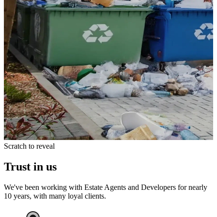
Scratch to reveal
Trust in us​​​​‌ ‍ ​‍​‍‌‍ ‌ ​‍‌‍‍‌‌‍‌ ‌‍‍‌‌‍ ‍​‍​‍​ ‍‍​‍​‍‌ ​ ‌‍​‌‌‍ ‍‌‍‍‌‌ ‌​‌ ‍‌​‍ ‍‌‍‍‌‌‍ ​‍​‍​‍ ​​‍​‍‌‍‍​‌ ​‍‌‍‌‌‌‍‌‍​‍​‍​ ‍‍​‍​‍​‍ ‌‍​‌‌‍‌​‌‍ ‌‌‍‍‌‌‍ ‍​‍ ‌‍‍‌‌‍ ‍‌ ‌​‌‍‌‌‌‍ ‍‌ ‌​​‍ ‌‍‌‌‌‍‌​‌‍‍‌‌ ‌​​‍ ‌‍ ‌‌‍ ‌‍‌​‌‍‌‌​ ‌‌ ​​‌ ​‍‌‍‌‌‌ ​ ‌‍‌‌‌‍ ‍‌ ‌​‌‍​‌‌ ‌​‌‍‍‌‌‍ ‌‍ ‍​ ‍ ‌‍‍‌‌‍‌​​ ‌‌‍‍​‌‍ ‌‍ ‌‌‍‌‌​ ‍ ‌ ‌​‌ ‍‌‌ ​​‌‍‌‌​ ‌‌‍‍​‌‍ ‌‍ ‌‌‍‌‌​ ‍ ‌ ​​‌‍​‌‌ ‌​‌‍‍​​ ‌‌‍​ ‌‍ ‌‍ ‍‌ ‌​‌‍‌‌‌‍ ‍‌ ‌​​‍‌‌​ ‌‌‌​​‍‌‌ ‌‍‍ ‌‍‌‌‌ ‍‌​‍‌‌​ ​ ‌​‌​​‍‌‌​ ​ ‌​‌​​‍‌‌​ ​‍​ ​‍​ ‌​​ ‌​​ ​‍​ ‌ ‌‍‌‍​ ​‌​ ‌ ​ ‌ ​ ​​​ ‌‍​ ‌‍​ ​ ​‍‌‌​ ​‍​ ​‍​‍‌‌​ ‌‌‌​‌​​‍ ‍‌ ‌​‌‍‍‌‌ ‌​‌‍ ​‌‍‌‌​‍‌‌​ ‌‌‌​​‍‌‌ ‌‍‍ ‌‍‌‌‌ ‍‌​‍‌‌​ ​ ‌​‌​​‍‌‌​ ​ ‌​‌​​‍‌‌​ ​‍​ ​‍​ ‌‍​ ​​​ ​‍​ ‌​‌‍​‌​ ​ ‌‍​ ​ ‌‍​ ‌‍​ ​ ​ ​​​ ​​​‍‌‌​ ​‍​ ​‍​‍‌‌​ ‌‌‌​‌​​‍ ‍‌‍​ ‌‍‍​‌‍‍‌‌‍ ​‌‍‌​‌ ​‍‌‍‌‌‌‍ ‍​‍‌‌​ ‌‌‌​​‍‌‌ ‌‍‍ ‌‍‌‌‌ ‍‌​‍‌‌​ ​ ‌​‌​​‍‌‌​ ​ ‌​‌​​‍‌‌​ ​‍​ ​‍‌‍‌‍​ ‍‌‌‍‌​​ ‌​‌‍‌​‌‍​ ​ ​​​ ‌‌​ ‌‍​ ‌‌​ ‌‌​ ‍​​‍‌‌​ ​‍​ ​‍​‍‌‌​ ‌‌‌​‌​​‍ ‍‌ ‌​‌‍‌‌‌ ‍​‌ ‌​​ ‌‍​‍‌‍​‌‌ ​ ‌‍‌‌‌‌‌‌‌ ​‍‌‍ ​​ ‌​‍‌‌​ ​‍‌​‌‍‌‍​‌‌‍‌​‌‍ ‌‌‍‍‌‌‍ ‍​‍‌‍‌‍‍‌‌‍‌​​ ‌‌‍‍​‌‍ ‌‍ ‌‌‍‌‌​‍‌‍‌ ‌​‌ ‍‌‌ ​​‌‍‌‌​ ‌‌‍‍​‌‍ ‌‍ ‌‌‍‌‌​‍‌‍‌ ​​‌‍​‌‌ ‌​‌‍‍​​ ‌‌‍​ ‌‍ ‌‍ ‍‌ ‌​‌‍‌‌‌‍ ‍‌ ‌​​‍‌‌​ ‌‌‌​​‍‌‌ ‌‍‍ ‌‍‌‌‌ ‍‌​‍‌‌​ ​ ‌​‌​​‍‌‌​ ​ ‌​‌​​‍‌‌​ ​‍​ ​‍​ ‌​​ ‌​​ ​‍​ ‌ ‌‍‌‍​ ​‌​ ‌ ​ ‌ ​ ​​​ ‌‍​ ‌‍​ ​ ​‍‌‌​ ​‍​ ​‍​‍‌‌​ ‌‌‌​‌​​‍ ‍‌ ‌​‌‍‍‌‌ ‌​‌‍ ​‌‍‌‌​‍‌‌​ ‌‌‌​​‍‌‌ ‌‍‍ ‌‍‌‌‌ ‍‌​‍‌‌​ ​ ‌​‌​​‍‌‌​ ​ ‌​‌​​‍‌‌​ ​‍​ ​‍​ ‌‍​ ​​​ ​‍​ ‌​‌‍​‌​ ​ ‌‍​ ​ ‌‍​ ‌‍​ ​ ​ ​​​ ​​​‍‌‌​ ​‍​ ​‍​‍‌‌​ ‌‌‌​‌​​‍ ‍‌‍​ ‌‍‍​‌‍‍‌‌‍ ​‌‍‌​‌ ​‍‌‍‌‌‌‍ ‍​‍‌‌​ ‌‌‌​​‍‌‌ ‌‍‍ ‌‍‌‌‌ ‍‌​‍‌‌​ ​ ‌​‌​​‍‌‌​ ​ ‌​‌​​‍‌‌​ ​‍​ ​‍‌‍‌‍​ ‍‌‌‍‌​​ ‌​‌‍‌​‌‍​ ​ ​​​ ‌‌​ ‌‍​ ‌‌​ ‌‌​ ‍​​‍‌‌​ ​‍​ ​‍​‍‌‌​ ‌‌‌​‌​​‍ ‍‌ ‌​‌‍‌‌‌ ‍​‌ ‌​​‍‌‍‌ ​​‌‍‌‌‌ ​‍‌ ​ ‌ ​​‌‍‌‌‌‍​ ‌ ‌​‌‍‍‌‌ ‌‍‌‍‌‌​ ‌‌ ​​‌ ‌‌‌‍​‍‌‍ ​‌‍‍‌‌ ​ ‌‍‍​‌‍‌‌‌‍‌​​‍​‍‌ ‌​​​​‌ ‍ ​‍​‍‌‍ ‌ ​‍‌‍‍‌‌‍‌ ‌‍‍‌‌‍ ‍​‍​‍​ ‍‍​‍​‍‌ ​ ‌‍​‌‌‍ ‍‌‍‍‌‌ ‌​‌ ‍‌​‍ ‍‌‍‍‌‌‍ ​‍​‍​‍ ​​‍​‍‌‍‍​‌ ​‍‌‍‌‌‌‍‌‍​‍​‍​ ‍‍​‍​‍​‍ ‌‍​‌‌‍‌​‌‍ ‌‌‍‍‌‌‍ ‍​‍ ‌‍‍‌‌‍ ‍‌ ‌​‌‍‌‌‌‍ ‍‌ ‌​​‍ ‌‍‌‌‌‍‌​‌‍‍‌‌ ‌​​‍ ‌‍ ‌‌‍ ‌‍‌​‌‍‌‌​ ‌‌ ​​‌ ​‍‌‍‌‌‌ ​ ‌‍‌‌‌‍ ‍‌ ‌​‌‍​‌‌ ‌​‌‍‍‌‌‍ ‌‍ ‍​ ‍ ‌‍‍‌‌‍‌​​ ‌‌‍‍​‌‍ ‌‍ ‌‌‍‌‌​ ‍ ‌ ‌​‌ ‍‌‌ ​​‌‍‌‌​ ‌‌‍‍​‌‍ ‌‍ ‌‌‍‌‌​ ‍ ‌ ​​‌‍​‌‌ ‌​‌‍‍​​ ‌‌‍​ ‌‍ ‌‍ ‍‌ ‌​‌‍‌‌‌‍ ‍‌ ‌​​‍‌‌​ ‌‌‌​​‍‌‌ ‌‍‍ ‌‍‌‌‌ ‍‌​‍‌‌​ ​ ‌​‌​​‍‌‌​ ​ ‌​‌​​‍‌‌​ ​‍​ ​‍​ ‌​​ ‌​​ ​‍​ ‌ ‌‍‌‍​ ​‌​ ‌ ​ ‌ ​ ​​​ ‌‍​ ‌‍​ ​ ​‍‌‌​ ​‍​ ​‍​‍‌‌​ ‌‌‌​‌​​‍ ‍‌ ‌​‌‍‍‌‌ ‌​‌‍ ​‌‍‌‌​‍‌‌​ ‌‌‌​​‍‌‌ ‌‍‍ ‌‍‌‌‌ ‍‌​‍‌‌​ ​ ‌​‌​​‍‌‌​ ​ ‌​‌​​‍‌‌​ ​‍​ ​‍​ ​​‌‍‌‍​ ​‍​ ‌‍​ ​‌‌‍​ ​ ‍‌​ ‌​‌‍​‍‌‍‌‍‌‍​‌‌‍‌‌​‍‌‌​ ​‍​ ​‍​‍‌‌​ ‌‌‌​‌​​‍ ‍‌‍​ ‌‍‍​‌‍‍‌‌‍ ​‌‍‌​‌ ​‍‌‍‌‌‌‍ ‍​‍‌‌​ ‌‌‌​​‍‌‌ ‌‍‍ ‌‍‌‌‌ ‍‌​‍‌‌​ ​ ‌​‌​​‍‌‌​ ​ ‌​‌​​‍‌‌​ ​‍​ ​‍​ ​​​ ‌​​ ​‍​ ​ ​ ‌‌​ ‍‌​ ​‍​ ​ ​ ‍​‌‍​ ​ ​‌‌‍​‌​‍‌‌​ ​‍​ ​‍​‍‌‌​ ‌‌‌​‌​​‍ ‍‌ ‌​‌‍‌‌‌ ‍​‌ ‌​​ ‌‍​‍‌‍​‌‌ ​ ‌‍‌‌‌‌‌‌‌ ​‍‌‍ ​​ ‌​‍‌‌​ ​‍‌​‌‍‌‍​‌‌‍‌​‌‍ ‌‌‍‍‌‌‍ ‍​‍‌‍‌‍‍‌‌‍‌​​ ‌‌‍‍​‌‍ ‌‍ ‌‌‍‌‌​‍‌‍‌ ‌​‌ ‍‌‌ ​​‌‍‌‌​ ‌‌‍‍​‌‍ ‌‍ ‌‌‍‌‌​‍‌‍‌ ​​‌‍​‌‌ ‌​‌‍‍​​ ‌‌‍​ ‌‍ ‌‍ ‍‌ ‌​‌‍‌‌‌‍ ‍‌ ‌​​‍‌‌​ ‌‌‌​​‍‌‌ ‌‍‍ ‌‍‌‌‌ ‍‌​‍‌‌​ ​ ‌​‌​​‍‌‌​ ​ ‌​‌​​‍‌‌​ ​‍​ ​‍​ ‌​​ ‌​​ ​‍​ ‌ ‌‍‌‍​ ​‌​ ‌ ​ ‌ ​ ​​​ ‌‍​ ‌‍​ ​ ​‍‌‌​ ​‍​ ​‍​‍‌‌​ ‌‌‌​‌​​‍ ‍‌ ‌​‌‍‍‌‌ ‌​‌‍ ​‌‍‌‌​‍‌‌​ ‌‌‌​​‍‌‌ ‌‍‍ ‌‍‌‌‌ ‍‌​‍‌‌​ ​ ‌​‌​​‍‌‌​ ​ ‌​‌​​‍‌‌​ ​‍​ ​‍​ ​​‌‍‌‍​ ​‍​ ‌‍​ ​‌‌‍​ ​ ‍‌​ ‌​‌‍​‍‌‍‌‍‌‍​‌‌‍‌‌​‍‌‌​ ​‍​ ​‍​‍‌‌​ ‌‌‌​‌​​‍ ‍‌‍​ ‌‍‍​‌‍‍‌‌‍ ​‌‍‌​‌ ​‍‌‍‌‌‌‍ ‍​‍‌‌​ ‌‌‌​​‍‌‌ ‌‍‍ ‌‍‌‌‌ ‍‌​‍‌‌​ ​ ‌​‌​​‍‌‌​ ​ ‌​‌​​‍‌‌​ ​‍​ ​‍​ ​​​ ‌​​ ​‍​ ​ ​ ‌‌​ ‍‌​ ​‍​ ​ ​ ‍​‌‍​ ​ ​‌‌‍​‌​‍‌‌​ ​‍​ ​‍​‍‌‌​ ‌‌‌​‌​​‍ ‍‌ ‌​‌‍‌‌‌ ‍​‌ ‌​​‍‌‍‌ ​​‌‍‌‌‌ ​‍‌ ​ ‌ ​​‌‍‌‌‌‍​ ‌ ‌​‌‍‍‌‌ ‌‍‌‍‌‌​ ‌‌ ​​‌ ‌‌‌‍​‍‌‍ ​‌‍‍‌‌ ​ ‌‍‍​‌‍‌‌‌‍‌​​‍​‍‌ ‌
We've been working with Estate Agents and Developers for nearly
10 years, with many loyal clients. ​​​​‌ ‍ ​‍​‍‌‍ ‌ ​‍‌‍‍‌‌‍‌ ‌‍‍‌‌‍ ‍​‍​‍​ ‍‍​‍​‍‌ ​ ‌‍​‌‌‍ ‍‌‍‍‌‌ ‌​‌ ‍‌​‍ ‍‌‍‍‌‌‍ ​‍​‍​‍ ​​‍​‍‌‍‍​‌ ​‍‌‍‌‌‌‍‌‍​‍​‍​ ‍‍​‍​‍​‍ ‌‍​‌‌‍‌​‌‍ ‌‌‍‍‌‌‍ ‍​‍ ‌‍‍‌‌‍ ‍‌ ‌​‌‍‌‌‌‍ ‍‌ ‌​​‍ ‌‍‌‌‌‍‌​‌‍‍‌‌ ‌​​‍ ‌‍ ‌‌‍ ‌‍‌​‌‍‌‌​ ‌‌ ​​‌ ​‍‌‍‌‌‌ ​ ‌‍‌‌‌‍ ‍‌ ‌​‌‍​‌‌ ‌​‌‍‍‌‌‍ ‌‍ ‍​ ‍ ‌‍‍‌‌‍‌​​ ‌‌‍‍​‌‍ ‌‍ ‌‌‍‌‌​ ‍ ‌ ‌​‌ ‍‌‌ ​​‌‍‌‌​ ‌‌‍‍​‌‍ ‌‍ ‌‌‍‌‌​ ‍ ‌ ​​‌‍​‌‌ ‌​‌‍‍​​ ‌‌‍​ ‌‍ ‌‍ ‍‌ ‌​‌‍‌‌‌‍ ‍‌ ‌​​‍‌‌​ ‌‌‌​​‍‌‌ ‌‍‍ ‌‍‌‌‌ ‍‌​‍‌‌​ ​ ‌​‌​​‍‌‌​ ​ ‌​‌​​‍‌‌​ ​‍​ ​‍​ ‌​​ ‌​​ ​‍​ ‌ ‌‍‌‍​ ​‌​ ‌ ​ ‌ ​ ​​​ ‌‍​ ‌‍​ ​ ​‍‌‌​ ​‍​ ​‍​‍‌‌​ ‌‌‌​‌​​‍ ‍‌ ​ ‌ ‌‌‌‍​‍‌ ‌​‌‍‍‌‌ ‌​‌‍ ​‌‍‌‌​‍‌‌​ ‌‌‌​​‍‌‌ ‌‍‍ ‌‍‌‌‌ ‍‌​‍‌‌​ ​ ‌​‌​​‍‌‌​ ​ ‌​‌​​‍‌‌​ ​‍​ ​‍​ ​ ​ ​ ​ ‌ ‌‍‌‍​ ‍​​ ‍​‌‍‌‌‌‍​‍​ ‌‌​ ‌‌‌‍‌‍​ ​‌​‍‌‌​ ​‍​ ​‍​‍‌‌​ ‌‌‌​‌​​‍ ‍‌‍​ ‌‍‍​‌‍‍‌‌‍ ​‌‍‌​‌ ​‍‌‍‌‌‌‍ ‍​‍‌‌​ ‌‌‌​​‍‌‌ ‌‍‍ ‌‍‌‌‌ ‍‌​‍‌‌​ ​ ‌​‌​​‍‌‌​ ​ ‌​‌​​‍‌‌​ ​‍​ ​‍‌‍‌​‌‍​‌​ ‌ ​ ‌‌‌‍​‍‌‍‌​​ ​‍‌‍​‌​ ‌ ​ ​‍​ ​​​ ‌ ​‍‌‌​ ​‍​ ​‍​‍‌‌​ ‌‌‌​‌​​‍ ‍‌ ‌​‌‍‌‌‌ ‍​‌ ‌​​ ‌‍​‍‌‍​‌‌ ​ ‌‍‌‌‌‌‌‌‌ ​‍‌‍ ​​ ‌​‍‌‌​ ​‍‌​‌‍‌‍​‌‌‍‌​‌‍ ‌‌‍‍‌‌‍ ‍​‍‌‍‌‍‍‌‌‍‌​​ ‌‌‍‍​‌‍ ‌‍ ‌‌‍‌‌​‍‌‍‌ ‌​‌ ‍‌‌ ​​‌‍‌‌​ ‌‌‍‍​‌‍ ‌‍ ‌‌‍‌‌​‍‌‍‌ ​​‌‍​‌‌ ‌​‌‍‍​​ ‌‌‍​ ‌‍ ‌‍ ‍‌ ‌​‌‍‌‌‌‍ ‍‌ ‌​​‍‌‌​ ‌‌‌​​‍‌‌ ‌‍‍ ‌‍‌‌‌ ‍‌​‍‌‌​ ​ ‌​‌​​‍‌‌​ ​ ‌​‌​​‍‌‌​ ​‍​ ​‍​ ‌​​ ‌​​ ​‍​ ‌ ‌‍‌‍​ ​‌​ ‌ ​ ‌ ​ ​​​ ‌‍​ ‌‍​ ​ ​‍‌‌​ ​‍​ ​‍​‍‌‌​ ‌‌‌​‌​​‍ ‍‌ ​ ‌ ‌‌‌‍​‍‌ ‌​‌‍‍‌‌ ‌​‌‍ ​‌‍‌‌​‍‌‌​ ‌‌‌​​‍‌‌ ‌‍‍ ‌‍‌‌‌ ‍‌​‍‌‌​ ​ ‌​‌​​‍‌‌​ ​ ‌​‌​​‍‌‌​ ​‍​ ​‍​ ​ ​ ​ ​ ‌ ‌‍‌‍​ ‍​​ ‍​‌‍‌‌‌‍​‍​ ‌‌​ ‌‌‌‍‌‍​ ​‌​‍‌‌​ ​‍​ ​‍​‍‌‌​ ‌‌‌​‌​​‍ ‍‌‍​ ‌‍‍​‌‍‍‌‌‍ ​‌‍‌​‌ ​‍‌‍‌‌‌‍ ‍​‍‌‌​ ‌‌‌​​‍‌‌ ‌‍‍ ‌‍‌‌‌ ‍‌​‍‌‌​ ​ ‌​‌​​‍‌‌​ ​ ‌​‌​​‍‌‌​ ​‍​ ​‍‌‍‌​‌‍​‌​ ‌ ​ ‌‌‌‍​‍‌‍‌​​ ​‍‌‍​‌​ ‌ ​ ​‍​ ​​​ ‌ ​‍‌‌​ ​‍​ ​‍​‍‌‌​ ‌‌‌​‌​​‍ ‍‌ ‌​‌‍‌‌‌ ‍​‌ ‌​​‍‌‍‌ ​​‌‍‌‌‌ ​‍‌ ​ ‌ ​​‌‍‌‌‌‍​ ‌ ‌​‌‍‍‌‌ ‌‍‌‍‌‌​ ‌‌ ​​‌ ‌‌‌‍​‍‌‍ ​‌‍‍‌‌ ​ ‌‍‍​‌‍‌‌‌‍‌​​‍​‍‌ ‌​​​​‌ ‍ ​‍​‍‌‍ ‌ ​‍‌‍‍‌‌‍‌ ‌‍‍‌‌‍ ‍​‍​‍​ ‍‍​‍​‍‌ ​ ‌‍​‌‌‍ ‍‌‍‍‌‌ ‌​‌ ‍‌​‍ ‍‌‍‍‌‌‍ ​‍​‍​‍ ​​‍​‍‌‍‍​‌ ​‍‌‍‌‌‌‍‌‍​‍​‍​ ‍‍​‍​‍​‍ ‌‍​‌‌‍‌​‌‍ ‌‌‍‍‌‌‍ ‍​‍ ‌‍‍‌‌‍ ‍‌ ‌​‌‍‌‌‌‍ ‍‌ ‌​​‍ ‌‍‌‌‌‍‌​‌‍‍‌‌ ‌​​‍ ‌‍ ‌‌‍ ‌‍‌​‌‍‌‌​ ‌‌ ​​‌ ​‍‌‍‌‌‌ ​ ‌‍‌‌‌‍ ‍‌ ‌​‌‍​‌‌ ‌​‌‍‍‌‌‍ ‌‍ ‍​ ‍ ‌‍‍‌‌‍‌​​ ‌‌‍‍​‌‍ ‌‍ ‌‌‍‌‌​ ‍ ‌ ‌​‌ ‍‌‌ ​​‌‍‌‌​ ‌‌‍‍​‌‍ ‌‍ ‌‌‍‌‌​ ‍ ‌ ​​‌‍​‌‌ ‌​‌‍‍​​ ‌‌‍​ ‌‍ ‌‍ ‍‌ ‌​‌‍‌‌‌‍ ‍‌ ‌​​‍‌‌​ ‌‌‌​​‍‌‌ ‌‍‍ ‌‍‌‌‌ ‍‌​‍‌‌​ ​ ‌​‌​​‍‌‌​ ​ ‌​‌​​‍‌‌​ ​‍​ ​‍​ ‌​​ ‌​​ ​‍​ ‌ ‌‍‌‍​ ​‌​ ‌ ​ ‌ ​ ​​​ ‌‍​ ‌‍​ ​ ​‍‌‌​ ​‍​ ​‍​‍‌‌​ ‌‌‌​‌​​‍ ‍‌ ​ ‌ ‌‌‌‍​‍‌ ‌​‌‍‍‌‌ ‌​‌‍ ​‌‍‌‌​‍‌‌​ ‌‌‌​​‍‌‌ ‌‍‍ ‌‍‌‌‌ ‍‌​‍‌‌​ ​ ‌​‌​​‍‌‌​ ​ ‌​‌​​‍‌‌​ ​‍​ ​‍‌‍​ ‌‍​ ​ ‌‌‌‍​‍​ ‌​​ ​ ​ ‌​​ ​​​ ​‍​ ​ ​ ‍​​ ‌​​‍‌‌​ ​‍​ ​‍​‍‌‌​ ‌‌‌​‌​​‍ ‍‌‍​ ‌‍‍​‌‍‍‌‌‍ ​‌‍‌​‌ ​‍‌‍‌‌‌‍ ‍​‍‌‌​ ‌‌‌​​‍‌‌ ‌‍‍ ‌‍‌‌‌ ‍‌​‍‌‌​ ​ ‌​‌​​‍‌‌​ ​ ‌​‌​​‍‌‌​ ​‍​ ​‍​ ​‌‌‍‌‌‌‍‌‌​ ​‌‌‍‌‍​ ‌‌​ ​​‌‍​‌​ ‌ ​ ‌​​ ‌‌‌‍​ ​‍‌‌​ ​‍​ ​‍​‍‌‌​ ‌‌‌​‌​​‍ ‍‌ ‌​‌‍‌‌‌ ‍​‌ ‌​​ ‌‍​‍‌‍​‌‌ ​ ‌‍‌‌‌‌‌‌‌ ​‍‌‍ ​​ ‌​‍‌‌​ ​‍‌​‌‍‌‍​‌‌‍‌​‌‍ ‌‌‍‍‌‌‍ ‍​‍‌‍‌‍‍‌‌‍‌​​ ‌‌‍‍​‌‍ ‌‍ ‌‌‍‌‌​‍‌‍‌ ‌​‌ ‍‌‌ ​​‌‍‌‌​ ‌‌‍‍​‌‍ ‌‍ ‌‌‍‌‌​‍‌‍‌ ​​‌‍​‌‌ ‌​‌‍‍​​ ‌‌‍​ ‌‍ ‌‍ ‍‌ ‌​‌‍‌‌‌‍ ‍‌ ‌​​‍‌‌​ ‌‌‌​​‍‌‌ ‌‍‍ ‌‍‌‌‌ ‍‌​‍‌‌​ ​ ‌​‌​​‍‌‌​ ​ ‌​‌​​‍‌‌​ ​‍​ ​‍​ ‌​​ ‌​​ ​‍​ ‌ ‌‍‌‍​ ​‌​ ‌ ​ ‌ ​ ​​​ ‌‍​ ‌‍​ ​ ​‍‌‌​ ​‍​ ​‍​‍‌‌​ ‌‌‌​‌​​‍ ‍‌ ​ ‌ ‌‌‌‍​‍‌ ‌​‌‍‍‌‌ ‌​‌‍ ​‌‍‌‌​‍‌‌​ ‌‌‌​​‍‌‌ ‌‍‍ ‌‍‌‌‌ ‍‌​‍‌‌​ ​ ‌​‌​​‍‌‌​ ​ ‌​‌​​‍‌‌​ ​‍​ ​‍‌‍​ ‌‍​ ​ ‌‌‌‍​‍​ ‌​​ ​ ​ ‌​​ ​​​ ​‍​ ​ ​ ‍​​ ‌​​‍‌‌​ ​‍​ ​‍​‍‌‌​ ‌‌‌​‌​​‍ ‍‌‍​ ‌‍‍​‌‍‍‌‌‍ ​‌‍‌​‌ ​‍‌‍‌‌‌‍ ‍​‍‌‌​ ‌‌‌​​‍‌‌ ‌‍‍ ‌‍‌‌‌ ‍‌​‍‌‌​ ​ ‌​‌​​‍‌‌​ ​ ‌​‌​​‍‌‌​ ​‍​ ​‍​ ​‌‌‍‌‌‌‍‌‌​ ​‌‌‍‌‍​ ‌‌​ ​​‌‍​‌​ ‌ ​ ‌​​ ‌‌‌‍​ ​‍‌‌​ ​‍​ ​‍​‍‌‌​ ‌‌‌​‌​​‍ ‍‌ ‌​‌‍‌‌‌ ‍​‌ ‌​​‍‌‍‌ ​​‌‍‌‌‌ ​‍‌ ​ ‌ ​​‌‍‌‌‌‍​ ‌ ‌​‌‍‍‌‌ ‌‍‌‍‌‌​ ‌‌ ​​‌ ‌‌‌‍​‍‌‍ ​‌‍‍‌‌ ​ ‌‍‍​‌‍‌‌‌‍‌​​‍​‍‌ ‌ ​​​​‌ ‍ ​‍​‍‌‍ ‌ ​‍‌‍‍‌‌‍‌ ‌‍‍‌‌‍ ‍​‍​‍​ ‍‍​‍​‍‌ ​ ‌‍​‌‌‍ ‍‌‍‍‌‌ ‌​‌ ‍‌​‍ ‍‌‍‍‌‌‍ ​‍​‍​‍ ​​‍​‍‌‍‍​‌ ​‍‌‍‌‌‌‍‌‍​‍​‍​ ‍‍​‍​‍​‍ ‌‍​‌‌‍‌​‌‍ ‌‌‍‍‌‌‍ ‍​‍ ‌‍‍‌‌‍ ‍‌ ‌​‌‍‌‌‌‍ ‍‌ ‌​​‍ ‌‍‌‌‌‍‌​‌‍‍‌‌ ‌​​‍ ‌‍ ‌‌‍ ‌‍‌​‌‍‌‌​ ‌‌ ​​‌ ​‍‌‍‌‌‌ ​ ‌‍‌‌‌‍ ‍‌ ‌​‌‍​‌‌ ‌​‌‍‍‌‌‍ ‌‍ ‍​ ‍ ‌‍‍‌‌‍‌​​ ‌‌‍‍​‌‍ ‌‍ ‌‌‍‌‌​ ‍ ‌ ‌​‌ ‍‌‌ ​​‌‍‌‌​ ‌‌‍‍​‌‍ ‌‍ ‌‌‍‌‌​ ‍ ‌ ​​‌‍​‌‌ ‌​‌‍‍​​ ‌‌‍​ ‌‍ ‌‍ ‍‌ ‌​‌‍‌‌‌‍ ‍‌ ‌​​‍‌‌​ ‌‌‌​​‍‌‌ ‌‍‍ ‌‍‌‌‌ ‍‌​‍‌‌​ ​ ‌​‌​​‍‌‌​ ​ ‌​‌​​‍‌‌​ ​‍​ ​‍​ ‌​​ ‌​​ ​‍​ ‌ ‌‍‌‍​ ​‌​ ‌ ​ ‌ ​ ​​​ ‌‍​ ‌‍​ ​ ​‍‌‌​ ​‍​ ​‍​‍‌‌​ ‌‌‌​‌​​‍ ‍‌ ​ ‌ ‌‌‌‍​‍‌ ‌​‌‍‍‌‌ ‌​‌‍ ​‌‍‌‌​‍‌‌​ ‌‌‌​​‍‌‌ ‌‍‍ ‌‍‌‌‌ ‍‌​‍‌‌​ ​ ‌​‌​​‍‌‌​ ​ ‌​‌​​‍‌‌​ ​‍​ ​‍​ ‌‍‌‍‌‍‌‍‌‌‌‍​‌‌‍​‌​ ‌​​ ​‌​ ​​​ ‍​​ ​‍‌‍‌​‌‍‌​​‍‌‌​ ​‍​ ​‍​‍‌‌​ ‌‌‌​‌​​‍ ‍‌‍​ ‌‍‍​‌‍‍‌‌‍ ​‌‍‌​‌ ​‍‌‍‌‌‌‍ ‍​‍‌‌​ ‌‌‌​​‍‌‌ ‌‍‍ ‌‍‌‌‌ ‍‌​‍‌‌​ ​ ‌​‌​​‍‌‌​ ​ ‌​‌​​‍‌‌​ ​‍​ ​‍‌‍‌​‌‍‌​‌‍‌‌‌‍​‍​ ‌‍‌‍‌​​ ​‍​ ​ ‌‍​‍‌‍​ ​ ​​​ ​​​‍‌‌​ ​‍​ ​‍​‍‌‌​ ‌‌‌​‌​​‍ ‍‌ ‌​‌‍‌‌‌ ‍​‌ ‌​​ ‌‍​‍‌‍​‌‌ ​ ‌‍‌‌‌‌‌‌‌ ​‍‌‍ ​​ ‌​‍‌‌​ ​‍‌​‌‍‌‍​‌‌‍‌​‌‍ ‌‌‍‍‌‌‍ ‍​‍‌‍‌‍‍‌‌‍‌​​ ‌‌‍‍​‌‍ ‌‍ ‌‌‍‌‌​‍‌‍‌ ‌​‌ ‍‌‌ ​​‌‍‌‌​ ‌‌‍‍​‌‍ ‌‍ ‌‌‍‌‌​‍‌‍‌ ​​‌‍​‌‌ ‌​‌‍‍​​ ‌‌‍​ ‌‍ ‌‍ ‍‌ ‌​‌‍‌‌‌‍ ‍‌ ‌​​‍‌‌​ ‌‌‌​​‍‌‌ ‌‍‍ ‌‍‌‌‌ ‍‌​‍‌‌​ ​ ‌​‌​​‍‌‌​ ​ ‌​‌​​‍‌‌​ ​‍​ ​‍​ ‌​​ ‌​​ ​‍​ ‌ ‌‍‌‍​ ​‌​ ‌ ​ ‌ ​ ​​​ ‌‍​ ‌‍​ ​ ​‍‌‌​ ​‍​ ​‍​‍‌‌​ ‌‌‌​‌​​‍ ‍‌ ​ ‌ ‌‌‌‍​‍‌ ‌​‌‍‍‌‌ ‌​‌‍ ​‌‍‌‌​‍‌‌​ ‌‌‌​​‍‌‌ ‌‍‍ ‌‍‌‌‌ ‍‌​‍‌‌​ ​ ‌​‌​​‍‌‌​ ​ ‌​‌​​‍‌‌​ ​‍​ ​‍​ ‌‍‌‍‌‍‌‍‌‌‌‍​‌‌‍​‌​ ‌​​ ​‌​ ​​​ ‍​​ ​‍‌‍‌​‌‍‌​​‍‌‌​ ​‍​ ​‍​‍‌‌​ ‌‌‌​‌​​‍ ‍‌‍​ ‌‍‍​‌‍‍‌‌‍ ​‌‍‌​‌ ​‍‌‍‌‌‌‍ ‍​‍‌‌​ ‌‌‌​​‍‌‌ ‌‍‍ ‌‍‌‌‌ ‍‌​‍‌‌​ ​ ‌​‌​​‍‌‌​ ​ ‌​‌​​‍‌‌​ ​‍​ ​‍‌‍‌​‌‍‌​‌‍‌‌‌‍​‍​ ‌‍‌‍‌​​ ​‍​ ​ ‌‍​‍‌‍​ ​ ​​​ ​​​‍‌‌​ ​‍​ ​‍​‍‌‌​ ‌‌‌​‌​​‍ ‍‌ ‌​‌‍‌‌‌ ‍​‌ ‌​​‍‌‍‌ ​​‌‍‌‌‌ ​‍‌ ​ ‌ ​​‌‍‌‌‌‍​ ‌ ‌​‌‍‍‌‌ ‌‍‌‍‌‌​ ‌‌ ​​‌ ‌‌‌‍​‍‌‍ ​‌‍‍‌‌ ​ ‌‍‍​‌‍‌‌‌‍‌​​‍​‍‌ ‌