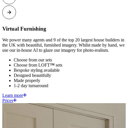
Virtual Furnishing​​​​‌ ‍ ​‍​‍‌‍ ‌ ​‍‌‍‍‌‌‍‌ ‌‍‍‌‌‍ ‍​‍​‍​ ‍‍​‍​‍‌ ​ ‌‍​‌‌‍ ‍‌‍‍‌‌ ‌​‌ ‍‌​‍ ‍‌‍‍‌‌‍ ​‍​‍​‍ ​​‍​‍‌‍‍​‌ ​‍‌‍‌‌‌‍‌‍​‍​‍​ ‍‍​‍​‍​‍ ‌‍​‌‌‍‌​‌‍ ‌‌‍‍‌‌‍ ‍​‍ ‌‍‍‌‌‍ ‍‌ ‌​‌‍‌‌‌‍ ‍‌ ‌​​‍ ‌‍‌‌‌‍‌​‌‍‍‌‌ ‌​​‍ ‌‍ ‌‌‍ ‌‍‌​‌‍‌‌​ ‌‌ ​​‌ ​‍‌‍‌‌‌ ​ ‌‍‌‌‌‍ ‍‌ ‌​‌‍​‌‌ ‌​‌‍‍‌‌‍ ‌‍ ‍​ ‍ ‌‍‍‌‌‍‌​​ ‌‌‍‍​‌‍ ‌‍ ‌‌‍‌‌​ ‍ ‌ ‌​‌ ‍‌‌ ​​‌‍‌‌​ ‌‌‍‍​‌‍ ‌‍ ‌‌‍‌‌​ ‍ ‌ ​​‌‍​‌‌ ‌​‌‍‍​​ ‌‌‍​ ‌‍ ‌‍ ‍‌ ‌​‌‍‌‌‌‍ ‍‌ ‌​​‍‌‌​ ‌‌‌​​‍‌‌ ‌‍‍ ‌‍‌‌‌ ‍‌​‍‌‌​ ​ ‌​‌​​‍‌‌​ ​ ‌​‌​​‍‌‌​ ​‍​ ​‍​ ​​‌‍‌‍​ ‌‌‌‍‌​​ ‍​​ ​​‌‍​‍​ ‌‍‌‍‌‍​ ‌‍​ ‌‍​ ​‌​‍‌‌​ ​‍​ ​‍​‍‌‌​ ‌‌‌​‌​​‍ ‍‌‍ ​‌‍‍‌‌ ​ ‌ ‌​​‍‌‌​ ‌‌‌​​‍‌‌ ‌‍‍ ‌‍‌‌‌ ‍‌​‍‌‌​ ​ ‌​‌​​‍‌‌​ ​ ‌​‌​​‍‌‌​ ​‍​ ​‍‌‍​ ​ ​‌​ ​ ‌‍​‍​ ​‍​ ‌​​ ‌‌​ ​​​ ‌‌​ ​​​ ​​‌‍‌‍​‍‌‌​ ​‍​ ​‍​‍‌‌​ ‌‌‌​‌​​‍ ‍‌ ‌​‌‍‍‌‌ ‌​‌‍ ​‌‍‌‌​‍‌‌​ ‌‌‌​​‍‌‌ ‌‍‍ ‌‍‌‌‌ ‍‌​‍‌‌​ ​ ‌​‌​​‍‌‌​ ​ ‌​‌​​‍‌‌​ ​‍​ ​‍‌‍​‍​ ‍‌‌‍​‍‌‍​ ​ ‌‍‌‍‌‌‌‍‌‌​ ​‌​ ​​‌‍​‌​ ​​​ ‌​​‍‌‌​ ​‍​ ​‍​‍‌‌​ ‌‌‌​‌​​‍ ‍‌‍​ ‌‍‍​‌‍‍‌‌‍ ​‌‍‌​‌ ​‍‌‍‌‌‌‍ ‍​‍‌‌​ ‌‌‌​​‍‌‌ ‌‍‍ ‌‍‌‌‌ ‍‌​‍‌‌​ ​ ‌​‌​​‍‌‌​ ​ ‌​‌​​‍‌‌​ ​‍​ ​‍​ ‍‌​ ​​​ ​‌​ ​‍​ ​ ‌‍​ ‌‍‌‍​ ​​​ ‍​​ ​​​ ‌​​ ​‌​‍‌‌​ ​‍​ ​‍​‍‌‌​ ‌‌‌​‌​​‍ ‍‌ ‌​‌‍‌‌‌ ‍​‌ ‌​​ ‌‍​‍‌‍​‌‌ ​ ‌‍‌‌‌‌‌‌‌ ​‍‌‍ ​​ ‌​‍‌‌​ ​‍‌​‌‍‌‍​‌‌‍‌​‌‍ ‌‌‍‍‌‌‍ ‍​‍‌‍‌‍‍‌‌‍‌​​ ‌‌‍‍​‌‍ ‌‍ ‌‌‍‌‌​‍‌‍‌ ‌​‌ ‍‌‌ ​​‌‍‌‌​ ‌‌‍‍​‌‍ ‌‍ ‌‌‍‌‌​‍‌‍‌ ​​‌‍​‌‌ ‌​‌‍‍​​ ‌‌‍​ ‌‍ ‌‍ ‍‌ ‌​‌‍‌‌‌‍ ‍‌ ‌​​‍‌‌​ ‌‌‌​​‍‌‌ ‌‍‍ ‌‍‌‌‌ ‍‌​‍‌‌​ ​ ‌​‌​​‍‌‌​ ​ ‌​‌​​‍‌‌​ ​‍​ ​‍​ ​​‌‍‌‍​ ‌‌‌‍‌​​ ‍​​ ​​‌‍​‍​ ‌‍‌‍‌‍​ ‌‍​ ‌‍​ ​‌​‍‌‌​ ​‍​ ​‍​‍‌‌​ ‌‌‌​‌​​‍ ‍‌‍ ​‌‍‍‌‌ ​ ‌ ‌​​‍‌‌​ ‌‌‌​​‍‌‌ ‌‍‍ ‌‍‌‌‌ ‍‌​‍‌‌​ ​ ‌​‌​​‍‌‌​ ​ ‌​‌​​‍‌‌​ ​‍​ ​‍‌‍​ ​ ​‌​ ​ ‌‍​‍​ ​‍​ ‌​​ ‌‌​ ​​​ ‌‌​ ​​​ ​​‌‍‌‍​‍‌‌​ ​‍​ ​‍​‍‌‌​ ‌‌‌​‌​​‍ ‍‌ ‌​‌‍‍‌‌ ‌​‌‍ ​‌‍‌‌​‍‌‌​ ‌‌‌​​‍‌‌ ‌‍‍ ‌‍‌‌‌ ‍‌​‍‌‌​ ​ ‌​‌​​‍‌‌​ ​ ‌​‌​​‍‌‌​ ​‍​ ​‍‌‍​‍​ ‍‌‌‍​‍‌‍​ ​ ‌‍‌‍‌‌‌‍‌‌​ ​‌​ ​​‌‍​‌​ ​​​ ‌​​‍‌‌​ ​‍​ ​‍​‍‌‌​ ‌‌‌​‌​​‍ ‍‌‍​ ‌‍‍​‌‍‍‌‌‍ ​‌‍‌​‌ ​‍‌‍‌‌‌‍ ‍​‍‌‌​ ‌‌‌​​‍‌‌ ‌‍‍ ‌‍‌‌‌ ‍‌​‍‌‌​ ​ ‌​‌​​‍‌‌​ ​ ‌​‌​​‍‌‌​ ​‍​ ​‍​ ‍‌​ ​​​ ​‌​ ​‍​ ​ ‌‍​ ‌‍‌‍​ ​​​ ‍​​ ​​​ ‌​​ ​‌​‍‌‌​ ​‍​ ​‍​‍‌‌​ ‌‌‌​‌​​‍ ‍‌ ‌​‌‍‌‌‌ ‍​‌ ‌​​‍‌‍‌ ​​‌‍‌‌‌ ​‍‌ ​ ‌ ​​‌‍‌‌‌‍​ ‌ ‌​‌‍‍‌‌ ‌‍‌‍‌‌​ ‌‌ ​​‌ ‌‌‌‍​‍‌‍ ​‌‍‍‌‌ ​ ‌‍‍​‌‍‌‌‌‍‌​​‍​‍‌ ‌
We power many agents and 9 of the top 20 largest house builders in
the UK with beautiful, furnished imagery. Whilst made by hand, we
use our in-house AI to glaze our imagery for photo-realism. ​​​​‌ ‍ ​‍​‍‌‍ ‌ ​‍‌‍‍‌‌‍‌ ‌‍‍‌‌‍ ‍​‍​‍​ ‍‍​‍​‍‌ ​ ‌‍​‌‌‍ ‍‌‍‍‌‌ ‌​‌ ‍‌​‍ ‍‌‍‍‌‌‍ ​‍​‍​‍ ​​‍​‍‌‍‍​‌ ​‍‌‍‌‌‌‍‌‍​‍​‍​ ‍‍​‍​‍​‍ ‌‍​‌‌‍‌​‌‍ ‌‌‍‍‌‌‍ ‍​‍ ‌‍‍‌‌‍ ‍‌ ‌​‌‍‌‌‌‍ ‍‌ ‌​​‍ ‌‍‌‌‌‍‌​‌‍‍‌‌ ‌​​‍ ‌‍ ‌‌‍ ‌‍‌​‌‍‌‌​ ‌‌ ​​‌ ​‍‌‍‌‌‌ ​ ‌‍‌‌‌‍ ‍‌ ‌​‌‍​‌‌ ‌​‌‍‍‌‌‍ ‌‍ ‍​ ‍ ‌‍‍‌‌‍‌​​ ‌‌‍‍​‌‍ ‌‍ ‌‌‍‌‌​ ‍ ‌ ‌​‌ ‍‌‌ ​​‌‍‌‌​ ‌‌‍‍​‌‍ ‌‍ ‌‌‍‌‌​ ‍ ‌ ​​‌‍​‌‌ ‌​‌‍‍​​ ‌‌‍​ ‌‍ ‌‍ ‍‌ ‌​‌‍‌‌‌‍ ‍‌ ‌​​‍‌‌​ ‌‌‌​​‍‌‌ ‌‍‍ ‌‍‌‌‌ ‍‌​‍‌‌​ ​ ‌​‌​​‍‌‌​ ​ ‌​‌​​‍‌‌​ ​‍​ ​‍​ ​​‌‍‌‍​ ‌‌‌‍‌​​ ‍​​ ​​‌‍​‍​ ‌‍‌‍‌‍​ ‌‍​ ‌‍​ ​‌​‍‌‌​ ​‍​ ​‍​‍‌‌​ ‌‌‌​‌​​‍ ‍‌‍ ​‌‍‍‌‌ ​ ‌ ‌​​‍‌‌​ ‌‌‌​​‍‌‌ ‌‍‍ ‌‍‌‌‌ ‍‌​‍‌‌​ ​ ‌​‌​​‍‌‌​ ​ ‌​‌​​‍‌‌​ ​‍​ ​‍‌‍​ ​ ​‌​ ​ ‌‍​‍​ ​‍​ ‌​​ ‌‌​ ​​​ ‌‌​ ​​​ ​​‌‍‌‍​‍‌‌​ ​‍​ ​‍​‍‌‌​ ‌‌‌​‌​​‍ ‍‌ ​ ‌ ‌‌‌‍​‍‌ ‌​‌‍‍‌‌ ‌​‌‍ ​‌‍‌‌​‍‌‌​ ‌‌‌​​‍‌‌ ‌‍‍ ‌‍‌‌‌ ‍‌​‍‌‌​ ​ ‌​‌​​‍‌‌​ ​ ‌​‌​​‍‌‌​ ​‍​ ​‍‌‍‌​​ ​ ​ ​​‌‍‌‌‌‍​‍‌‍‌‌​ ​ ​ ​‍​ ‌‍​ ​ ‌‍​‍​ ‍‌​‍‌‌​ ​‍​ ​‍​‍‌‌​ ‌‌‌​‌​​‍ ‍‌‍​ ‌‍‍​‌‍‍‌‌‍ ​‌‍‌​‌ ​‍‌‍‌‌‌‍ ‍​‍‌‌​ ‌‌‌​​‍‌‌ ‌‍‍ ‌‍‌‌‌ ‍‌​‍‌‌​ ​ ‌​‌​​‍‌‌​ ​ ‌​‌​​‍‌‌​ ​‍​ ​‍‌‍‌‍‌‍​‌‌‍‌‌‌‍‌‌​ ​ ​ ‌ ‌‍‌‌‌‍​‍​ ‍‌​ ​​‌‍​‌‌‍​‌​‍‌‌​ ​‍​ ​‍​‍‌‌​ ‌‌‌​‌​​‍ ‍‌ ‌​‌‍‌‌‌ ‍​‌ ‌​​ ‌‍​‍‌‍​‌‌ ​ ‌‍‌‌‌‌‌‌‌ ​‍‌‍ ​​ ‌​‍‌‌​ ​‍‌​‌‍‌‍​‌‌‍‌​‌‍ ‌‌‍‍‌‌‍ ‍​‍‌‍‌‍‍‌‌‍‌​​ ‌‌‍‍​‌‍ ‌‍ ‌‌‍‌‌​‍‌‍‌ ‌​‌ ‍‌‌ ​​‌‍‌‌​ ‌‌‍‍​‌‍ ‌‍ ‌‌‍‌‌​‍‌‍‌ ​​‌‍​‌‌ ‌​‌‍‍​​ ‌‌‍​ ‌‍ ‌‍ ‍‌ ‌​‌‍‌‌‌‍ ‍‌ ‌​​‍‌‌​ ‌‌‌​​‍‌‌ ‌‍‍ ‌‍‌‌‌ ‍‌​‍‌‌​ ​ ‌​‌​​‍‌‌​ ​ ‌​‌​​‍‌‌​ ​‍​ ​‍​ ​​‌‍‌‍​ ‌‌‌‍‌​​ ‍​​ ​​‌‍​‍​ ‌‍‌‍‌‍​ ‌‍​ ‌‍​ ​‌​‍‌‌​ ​‍​ ​‍​‍‌‌​ ‌‌‌​‌​​‍ ‍‌‍ ​‌‍‍‌‌ ​ ‌ ‌​​‍‌‌​ ‌‌‌​​‍‌‌ ‌‍‍ ‌‍‌‌‌ ‍‌​‍‌‌​ ​ ‌​‌​​‍‌‌​ ​ ‌​‌​​‍‌‌​ ​‍​ ​‍‌‍​ ​ ​‌​ ​ ‌‍​‍​ ​‍​ ‌​​ ‌‌​ ​​​ ‌‌​ ​​​ ​​‌‍‌‍​‍‌‌​ ​‍​ ​‍​‍‌‌​ ‌‌‌​‌​​‍ ‍‌ ​ ‌ ‌‌‌‍​‍‌ ‌​‌‍‍‌‌ ‌​‌‍ ​‌‍‌‌​‍‌‌​ ‌‌‌​​‍‌‌ ‌‍‍ ‌‍‌‌‌ ‍‌​‍‌‌​ ​ ‌​‌​​‍‌‌​ ​ ‌​‌​​‍‌‌​ ​‍​ ​‍‌‍‌​​ ​ ​ ​​‌‍‌‌‌‍​‍‌‍‌‌​ ​ ​ ​‍​ ‌‍​ ​ ‌‍​‍​ ‍‌​‍‌‌​ ​‍​ ​‍​‍‌‌​ ‌‌‌​‌​​‍ ‍‌‍​ ‌‍‍​‌‍‍‌‌‍ ​‌‍‌​‌ ​‍‌‍‌‌‌‍ ‍​‍‌‌​ ‌‌‌​​‍‌‌ ‌‍‍ ‌‍‌‌‌ ‍‌​‍‌‌​ ​ ‌​‌​​‍‌‌​ ​ ‌​‌​​‍‌‌​ ​‍​ ​‍‌‍‌‍‌‍​‌‌‍‌‌‌‍‌‌​ ​ ​ ‌ ‌‍‌‌‌‍​‍​ ‍‌​ ​​‌‍​‌‌‍​‌​‍‌‌​ ​‍​ ​‍​‍‌‌​ ‌‌‌​‌​​‍ ‍‌ ‌​‌‍‌‌‌ ‍​‌ ‌​​‍‌‍‌ ​​‌‍‌‌‌ ​‍‌ ​ ‌ ​​‌‍‌‌‌‍​ ‌ ‌​‌‍‍‌‌ ‌‍‌‍‌‌​ ‌‌ ​​‌ ‌‌‌‍​‍‌‍ ​‌‍‍‌‌ ​ ‌‍‍​‌‍‌‌‌‍‌​​‍​‍‌ ‌
Choose from our sets​​​​‌ ‍ ​‍​‍‌‍ ‌ ​‍‌‍‍‌‌‍‌ ‌‍‍‌‌‍ ‍​‍​‍​ ‍‍​‍​‍‌ ​ ‌‍​‌‌‍ ‍‌‍‍‌‌ ‌​‌ ‍‌​‍ ‍‌‍‍‌‌‍ ​‍​‍​‍ ​​‍​‍‌‍‍​‌ ​‍‌‍‌‌‌‍‌‍​‍​‍​ ‍‍​‍​‍​‍ ‌‍​‌‌‍‌​‌‍ ‌‌‍‍‌‌‍ ‍​‍ ‌‍‍‌‌‍ ‍‌ ‌​‌‍‌‌‌‍ ‍‌ ‌​​‍ ‌‍‌‌‌‍‌​‌‍‍‌‌ ‌​​‍ ‌‍ ‌‌‍ ‌‍‌​‌‍‌‌​ ‌‌ ​​‌ ​‍‌‍‌‌‌ ​ ‌‍‌‌‌‍ ‍‌ ‌​‌‍​‌‌ ‌​‌‍‍‌‌‍ ‌‍ ‍​ ‍ ‌‍‍‌‌‍‌​​ ‌‌‍‍​‌‍ ‌‍ ‌‌‍‌‌​ ‍ ‌ ‌​‌ ‍‌‌ ​​‌‍‌‌​ ‌‌‍‍​‌‍ ‌‍ ‌‌‍‌‌​ ‍ ‌ ​​‌‍​‌‌ ‌​‌‍‍​​ ‌‌‍​ ‌‍ ‌‍ ‍‌ ‌​‌‍‌‌‌‍ ‍‌ ‌​​‍‌‌​ ‌‌‌​​‍‌‌ ‌‍‍ ‌‍‌‌‌ ‍‌​‍‌‌​ ​ ‌​‌​​‍‌‌​ ​ ‌​‌​​‍‌‌​ ​‍​ ​‍​ ​​‌‍‌‍​ ‌‌‌‍‌​​ ‍​​ ​​‌‍​‍​ ‌‍‌‍‌‍​ ‌‍​ ‌‍​ ​‌​‍‌‌​ ​‍​ ​‍​‍‌‌​ ‌‌‌​‌​​‍ ‍‌‍ ​‌‍‍‌‌ ​ ‌ ‌​​‍‌‌​ ‌‌‌​​‍‌‌ ‌‍‍ ‌‍‌‌‌ ‍‌​‍‌‌​ ​ ‌​‌​​‍‌‌​ ​ ‌​‌​​‍‌‌​ ​‍​ ​‍‌‍​ ​ ​‌​ ​ ‌‍​‍​ ​‍​ ‌​​ ‌‌​ ​​​ ‌‌​ ​​​ ​​‌‍‌‍​‍‌‌​ ​‍​ ​‍​‍‌‌​ ‌‌‌​‌​​‍ ‍‌ ​ ‌ ‌‌‌‍​‍‌ ‌​‌‍‍‌‌ ‌​‌‍ ​‌‍‌‌​‍‌‌​ ‌‌‌​​‍‌‌ ‌‍‍ ‌‍‌‌‌ ‍‌​‍‌‌​ ​ ‌​‌​​‍‌‌​ ​ ‌​‌​​‍‌‌​ ​‍​ ​‍​ ​​​ ​‍‌‍​ ‌‍‌‍​ ‌ ​ ​​​ ​ ​ ​‍‌‍​‍‌‍‌‌​ ‌ ‌‍​‌​‍‌‌​ ​‍​ ​‍​‍‌‌​ ‌‌‌​‌​​‍ ‍‌‍​ ‌‍‍​‌‍‍‌‌‍ ​‌‍‌​‌ ​‍‌‍‌‌‌‍ ‍​‍‌‌​ ‌‌‌​​‍‌‌ ‌‍‍ ‌‍‌‌‌ ‍‌​‍‌‌​ ​ ‌​‌​​‍‌‌​ ​ ‌​‌​​‍‌‌​ ​‍​ ​‍​ ‌‌​ ‌‍​ ‌​​ ‌‌‌‍‌‌​ ​​‌‍‌‌​ ‌‌‌‍‌‌‌‍​‌​ ​‍​ ​‌​‍‌‌​ ​‍​ ​‍​‍‌‌​ ‌‌‌​‌​​‍ ‍‌ ‌​‌‍‌‌‌ ‍​‌ ‌​​ ‌‍​‍‌‍​‌‌ ​ ‌‍‌‌‌‌‌‌‌ ​‍‌‍ ​​ ‌​‍‌‌​ ​‍‌​‌‍‌‍​‌‌‍‌​‌‍ ‌‌‍‍‌‌‍ ‍​‍‌‍‌‍‍‌‌‍‌​​ ‌‌‍‍​‌‍ ‌‍ ‌‌‍‌‌​‍‌‍‌ ‌​‌ ‍‌‌ ​​‌‍‌‌​ ‌‌‍‍​‌‍ ‌‍ ‌‌‍‌‌​‍‌‍‌ ​​‌‍​‌‌ ‌​‌‍‍​​ ‌‌‍​ ‌‍ ‌‍ ‍‌ ‌​‌‍‌‌‌‍ ‍‌ ‌​​‍‌‌​ ‌‌‌​​‍‌‌ ‌‍‍ ‌‍‌‌‌ ‍‌​‍‌‌​ ​ ‌​‌​​‍‌‌​ ​ ‌​‌​​‍‌‌​ ​‍​ ​‍​ ​​‌‍‌‍​ ‌‌‌‍‌​​ ‍​​ ​​‌‍​‍​ ‌‍‌‍‌‍​ ‌‍​ ‌‍​ ​‌​‍‌‌​ ​‍​ ​‍​‍‌‌​ ‌‌‌​‌​​‍ ‍‌‍ ​‌‍‍‌‌ ​ ‌ ‌​​‍‌‌​ ‌‌‌​​‍‌‌ ‌‍‍ ‌‍‌‌‌ ‍‌​‍‌‌​ ​ ‌​‌​​‍‌‌​ ​ ‌​‌​​‍‌‌​ ​‍​ ​‍‌‍​ ​ ​‌​ ​ ‌‍​‍​ ​‍​ ‌​​ ‌‌​ ​​​ ‌‌​ ​​​ ​​‌‍‌‍​‍‌‌​ ​‍​ ​‍​‍‌‌​ ‌‌‌​‌​​‍ ‍‌ ​ ‌ ‌‌‌‍​‍‌ ‌​‌‍‍‌‌ ‌​‌‍ ​‌‍‌‌​‍‌‌​ ‌‌‌​​‍‌‌ ‌‍‍ ‌‍‌‌‌ ‍‌​‍‌‌​ ​ ‌​‌​​‍‌‌​ ​ ‌​‌​​‍‌‌​ ​‍​ ​‍​ ​​​ ​‍‌‍​ ‌‍‌‍​ ‌ ​ ​​​ ​ ​ ​‍‌‍​‍‌‍‌‌​ ‌ ‌‍​‌​‍‌‌​ ​‍​ ​‍​‍‌‌​ ‌‌‌​‌​​‍ ‍‌‍​ ‌‍‍​‌‍‍‌‌‍ ​‌‍‌​‌ ​‍‌‍‌‌‌‍ ‍​‍‌‌​ ‌‌‌​​‍‌‌ ‌‍‍ ‌‍‌‌‌ ‍‌​‍‌‌​ ​ ‌​‌​​‍‌‌​ ​ ‌​‌​​‍‌‌​ ​‍​ ​‍​ ‌‌​ ‌‍​ ‌​​ ‌‌‌‍‌‌​ ​​‌‍‌‌​ ‌‌‌‍‌‌‌‍​‌​ ​‍​ ​‌​‍‌‌​ ​‍​ ​‍​‍‌‌​ ‌‌‌​‌​​‍ ‍‌ ‌​‌‍‌‌‌ ‍​‌ ‌​​‍‌‍‌ ​​‌‍‌‌‌ ​‍‌ ​ ‌ ​​‌‍‌‌‌‍​ ‌ ‌​‌‍‍‌‌ ‌‍‌‍‌‌​ ‌‌ ​​‌ ‌‌‌‍​‍‌‍ ​‌‍‍‌‌ ​ ‌‍‍​‌‍‌‌‌‍‌​​‍​‍‌ ‌
Choose from LOFT​​​​‌ ‍ ​‍​‍‌‍ ‌ ​‍‌‍‍‌‌‍‌ ‌‍‍‌‌‍ ‍​‍​‍​ ‍‍​‍​‍‌ ​ ‌‍​‌‌‍ ‍‌‍‍‌‌ ‌​‌ ‍‌​‍ ‍‌‍‍‌‌‍ ​‍​‍​‍ ​​‍​‍‌‍‍​‌ ​‍‌‍‌‌‌‍‌‍​‍​‍​ ‍‍​‍​‍​‍ ‌‍​‌‌‍‌​‌‍ ‌‌‍‍‌‌‍ ‍​‍ ‌‍‍‌‌‍ ‍‌ ‌​‌‍‌‌‌‍ ‍‌ ‌​​‍ ‌‍‌‌‌‍‌​‌‍‍‌‌ ‌​​‍ ‌‍ ‌‌‍ ‌‍‌​‌‍‌‌​ ‌‌ ​​‌ ​‍‌‍‌‌‌ ​ ‌‍‌‌‌‍ ‍‌ ‌​‌‍​‌‌ ‌​‌‍‍‌‌‍ ‌‍ ‍​ ‍ ‌‍‍‌‌‍‌​​ ‌‌‍‍​‌‍ ‌‍ ‌‌‍‌‌​ ‍ ‌ ‌​‌ ‍‌‌ ​​‌‍‌‌​ ‌‌‍‍​‌‍ ‌‍ ‌‌‍‌‌​ ‍ ‌ ​​‌‍​‌‌ ‌​‌‍‍​​ ‌‌‍​ ‌‍ ‌‍ ‍‌ ‌​‌‍‌‌‌‍ ‍‌ ‌​​‍‌‌​ ‌‌‌​​‍‌‌ ‌‍‍ ‌‍‌‌‌ ‍‌​‍‌‌​ ​ ‌​‌​​‍‌‌​ ​ ‌​‌​​‍‌‌​ ​‍​ ​‍​ ​​‌‍‌‍​ ‌‌‌‍‌​​ ‍​​ ​​‌‍​‍​ ‌‍‌‍‌‍​ ‌‍​ ‌‍​ ​‌​‍‌‌​ ​‍​ ​‍​‍‌‌​ ‌‌‌​‌​​‍ ‍‌‍ ​‌‍‍‌‌ ​ ‌ ‌​​‍‌‌​ ‌‌‌​​‍‌‌ ‌‍‍ ‌‍‌‌‌ ‍‌​‍‌‌​ ​ ‌​‌​​‍‌‌​ ​ ‌​‌​​‍‌‌​ ​‍​ ​‍‌‍​ ​ ​‌​ ​ ‌‍​‍​ ​‍​ ‌​​ ‌‌​ ​​​ ‌‌​ ​​​ ​​‌‍‌‍​‍‌‌​ ​‍​ ​‍​‍‌‌​ ‌‌‌​‌​​‍ ‍‌ ​ ‌ ‌‌‌‍​‍‌ ‌​‌‍‍‌‌ ‌​‌‍ ​‌‍‌‌​‍‌‌​ ‌‌‌​​‍‌‌ ‌‍‍ ‌‍‌‌‌ ‍‌​‍‌‌​ ​ ‌​‌​​‍‌‌​ ​ ‌​‌​​‍‌‌​ ​‍​ ​‍​ ‌​​ ‌‍​ ‍‌‌‍‌‌​ ​​​ ​ ​ ​​‌‍​‌‌‍‌​‌‍‌‌​ ​​​ ‌ ​‍‌‌​ ​‍​ ​‍​‍‌‌​ ‌‌‌​‌​​‍ ‍‌‍​ ‌‍‍​‌‍‍‌‌‍ ​‌‍‌​‌ ​‍‌‍‌‌‌‍ ‍​‍‌‌​ ‌‌‌​​‍‌‌ ‌‍‍ ‌‍‌‌‌ ‍‌​‍‌‌​ ​ ‌​‌​​‍‌‌​ ​ ‌​‌​​‍‌‌​ ​‍​ ​‍​ ‌ ​ ​ ​ ‌‍‌‍​ ‌‍​‌​ ‌​​ ‌‌‌‍‌​‌‍‌​​ ​​​ ​‌‌‍‌‌​‍‌‌​ ​‍​ ​‍​‍‌‌​ ‌‌‌​‌​​‍ ‍‌ ‌​‌‍‌‌‌ ‍​‌ ‌​​ ‌‍​‍‌‍​‌‌ ​ ‌‍‌‌‌‌‌‌‌ ​‍‌‍ ​​ ‌​‍‌‌​ ​‍‌​‌‍‌‍​‌‌‍‌​‌‍ ‌‌‍‍‌‌‍ ‍​‍‌‍‌‍‍‌‌‍‌​​ ‌‌‍‍​‌‍ ‌‍ ‌‌‍‌‌​‍‌‍‌ ‌​‌ ‍‌‌ ​​‌‍‌‌​ ‌‌‍‍​‌‍ ‌‍ ‌‌‍‌‌​‍‌‍‌ ​​‌‍​‌‌ ‌​‌‍‍​​ ‌‌‍​ ‌‍ ‌‍ ‍‌ ‌​‌‍‌‌‌‍ ‍‌ ‌​​‍‌‌​ ‌‌‌​​‍‌‌ ‌‍‍ ‌‍‌‌‌ ‍‌​‍‌‌​ ​ ‌​‌​​‍‌‌​ ​ ‌​‌​​‍‌‌​ ​‍​ ​‍​ ​​‌‍‌‍​ ‌‌‌‍‌​​ ‍​​ ​​‌‍​‍​ ‌‍‌‍‌‍​ ‌‍​ ‌‍​ ​‌​‍‌‌​ ​‍​ ​‍​‍‌‌​ ‌‌‌​‌​​‍ ‍‌‍ ​‌‍‍‌‌ ​ ‌ ‌​​‍‌‌​ ‌‌‌​​‍‌‌ ‌‍‍ ‌‍‌‌‌ ‍‌​‍‌‌​ ​ ‌​‌​​‍‌‌​ ​ ‌​‌​​‍‌‌​ ​‍​ ​‍‌‍​ ​ ​‌​ ​ ‌‍​‍​ ​‍​ ‌​​ ‌‌​ ​​​ ‌‌​ ​​​ ​​‌‍‌‍​‍‌‌​ ​‍​ ​‍​‍‌‌​ ‌‌‌​‌​​‍ ‍‌ ​ ‌ ‌‌‌‍​‍‌ ‌​‌‍‍‌‌ ‌​‌‍ ​‌‍‌‌​‍‌‌​ ‌‌‌​​‍‌‌ ‌‍‍ ‌‍‌‌‌ ‍‌​‍‌‌​ ​ ‌​‌​​‍‌‌​ ​ ‌​‌​​‍‌‌​ ​‍​ ​‍​ ‌​​ ‌‍​ ‍‌‌‍‌‌​ ​​​ ​ ​ ​​‌‍​‌‌‍‌​‌‍‌‌​ ​​​ ‌ ​‍‌‌​ ​‍​ ​‍​‍‌‌​ ‌‌‌​‌​​‍ ‍‌‍​ ‌‍‍​‌‍‍‌‌‍ ​‌‍‌​‌ ​‍‌‍‌‌‌‍ ‍​‍‌‌​ ‌‌‌​​‍‌‌ ‌‍‍ ‌‍‌‌‌ ‍‌​‍‌‌​ ​ ‌​‌​​‍‌‌​ ​ ‌​‌​​‍‌‌​ ​‍​ ​‍​ ‌ ​ ​ ​ ‌‍‌‍​ ‌‍​‌​ ‌​​ ‌‌‌‍‌​‌‍‌​​ ​​​ ​‌‌‍‌‌​‍‌‌​ ​‍​ ​‍​‍‌‌​ ‌‌‌​‌​​‍ ‍‌ ‌​‌‍‌‌‌ ‍​‌ ‌​​‍‌‍‌ ​​‌‍‌‌‌ ​‍‌ ​ ‌ ​​‌‍‌‌‌‍​ ‌ ‌​‌‍‍‌‌ ‌‍‌‍‌‌​ ‌‌ ​​‌ ‌‌‌‍​‍‌‍ ​‌‍‍‌‌ ​ ‌‍‍​‌‍‌‌‌‍‌​​‍​‍‌ ‌
™​​​​‌ ‍ ​‍​‍‌‍ ‌ ​‍‌‍‍‌‌‍‌ ‌‍‍‌‌‍ ‍​‍​‍​ ‍‍​‍​‍‌ ​ ‌‍​‌‌‍ ‍‌‍‍‌‌ ‌​‌ ‍‌​‍ ‍‌‍‍‌‌‍ ​‍​‍​‍ ​​‍​‍‌‍‍​‌ ​‍‌‍‌‌‌‍‌‍​‍​‍​ ‍‍​‍​‍​‍ ‌‍​‌‌‍‌​‌‍ ‌‌‍‍‌‌‍ ‍​‍ ‌‍‍‌‌‍ ‍‌ ‌​‌‍‌‌‌‍ ‍‌ ‌​​‍ ‌‍‌‌‌‍‌​‌‍‍‌‌ ‌​​‍ ‌‍ ‌‌‍ ‌‍‌​‌‍‌‌​ ‌‌ ​​‌ ​‍‌‍‌‌‌ ​ ‌‍‌‌‌‍ ‍‌ ‌​‌‍​‌‌ ‌​‌‍‍‌‌‍ ‌‍ ‍​ ‍ ‌‍‍‌‌‍‌​​ ‌‌‍‍​‌‍ ‌‍ ‌‌‍‌‌​ ‍ ‌ ‌​‌ ‍‌‌ ​​‌‍‌‌​ ‌‌‍‍​‌‍ ‌‍ ‌‌‍‌‌​ ‍ ‌ ​​‌‍​‌‌ ‌​‌‍‍​​ ‌‌‍​ ‌‍ ‌‍ ‍‌ ‌​‌‍‌‌‌‍ ‍‌ ‌​​‍‌‌​ ‌‌‌​​‍‌‌ ‌‍‍ ‌‍‌‌‌ ‍‌​‍‌‌​ ​ ‌​‌​​‍‌‌​ ​ ‌​‌​​‍‌‌​ ​‍​ ​‍​ ​​‌‍‌‍​ ‌‌‌‍‌​​ ‍​​ ​​‌‍​‍​ ‌‍‌‍‌‍​ ‌‍​ ‌‍​ ​‌​‍‌‌​ ​‍​ ​‍​‍‌‌​ ‌‌‌​‌​​‍ ‍‌‍ ​‌‍‍‌‌ ​ ‌ ‌​​‍‌‌​ ‌‌‌​​‍‌‌ ‌‍‍ ‌‍‌‌‌ ‍‌​‍‌‌​ ​ ‌​‌​​‍‌‌​ ​ ‌​‌​​‍‌‌​ ​‍​ ​‍‌‍​ ​ ​‌​ ​ ‌‍​‍​ ​‍​ ‌​​ ‌‌​ ​​​ ‌‌​ ​​​ ​​‌‍‌‍​‍‌‌​ ​‍​ ​‍​‍‌‌​ ‌‌‌​‌​​‍ ‍‌ ​ ‌ ‌‌‌‍​‍‌ ‌​‌‍‍‌‌ ‌​‌‍ ​‌‍‌‌​‍‌‌​ ‌‌‌​​‍‌‌ ‌‍‍ ‌‍‌‌‌ ‍‌​‍‌‌​ ​ ‌​‌​​‍‌‌​ ​ ‌​‌​​‍‌‌​ ​‍​ ​‍​ ‌​​ ‌‍​ ‍‌‌‍‌‌​ ​​​ ​ ​ ​​‌‍​‌‌‍‌​‌‍‌‌​ ​​​ ‌ ​‍‌‌​ ​‍​ ​‍​‍‌‌​ ‌‌‌​‌​​‍ ‍‌‍​ ‌‍‍​‌‍‍‌‌‍ ​‌‍‌​‌ ​‍‌‍‌‌‌‍ ‍​‍‌‌​ ‌‌‌​​‍‌‌ ‌‍‍ ‌‍‌‌‌ ‍‌​‍‌‌​ ​ ‌​‌​​‍‌‌​ ​ ‌​‌​​‍‌‌​ ​‍​ ​‍‌‍‌‍‌‍​‌​ ​​‌‍‌​​ ​​​ ‍​‌‍​‌‌‍​ ‌‍‌​​ ​‍‌‍​‍‌‍‌‍​‍‌‌​ ​‍​ ​‍​‍‌‌​ ‌‌‌​‌​​‍ ‍‌ ‌​‌‍‌‌‌ ‍​‌ ‌​​ ‌‍​‍‌‍​‌‌ ​ ‌‍‌‌‌‌‌‌‌ ​‍‌‍ ​​ ‌​‍‌‌​ ​‍‌​‌‍‌‍​‌‌‍‌​‌‍ ‌‌‍‍‌‌‍ ‍​‍‌‍‌‍‍‌‌‍‌​​ ‌‌‍‍​‌‍ ‌‍ ‌‌‍‌‌​‍‌‍‌ ‌​‌ ‍‌‌ ​​‌‍‌‌​ ‌‌‍‍​‌‍ ‌‍ ‌‌‍‌‌​‍‌‍‌ ​​‌‍​‌‌ ‌​‌‍‍​​ ‌‌‍​ ‌‍ ‌‍ ‍‌ ‌​‌‍‌‌‌‍ ‍‌ ‌​​‍‌‌​ ‌‌‌​​‍‌‌ ‌‍‍ ‌‍‌‌‌ ‍‌​‍‌‌​ ​ ‌​‌​​‍‌‌​ ​ ‌​‌​​‍‌‌​ ​‍​ ​‍​ ​​‌‍‌‍​ ‌‌‌‍‌​​ ‍​​ ​​‌‍​‍​ ‌‍‌‍‌‍​ ‌‍​ ‌‍​ ​‌​‍‌‌​ ​‍​ ​‍​‍‌‌​ ‌‌‌​‌​​‍ ‍‌‍ ​‌‍‍‌‌ ​ ‌ ‌​​‍‌‌​ ‌‌‌​​‍‌‌ ‌‍‍ ‌‍‌‌‌ ‍‌​‍‌‌​ ​ ‌​‌​​‍‌‌​ ​ ‌​‌​​‍‌‌​ ​‍​ ​‍‌‍​ ​ ​‌​ ​ ‌‍​‍​ ​‍​ ‌​​ ‌‌​ ​​​ ‌‌​ ​​​ ​​‌‍‌‍​‍‌‌​ ​‍​ ​‍​‍‌‌​ ‌‌‌​‌​​‍ ‍‌ ​ ‌ ‌‌‌‍​‍‌ ‌​‌‍‍‌‌ ‌​‌‍ ​‌‍‌‌​‍‌‌​ ‌‌‌​​‍‌‌ ‌‍‍ ‌‍‌‌‌ ‍‌​‍‌‌​ ​ ‌​‌​​‍‌‌​ ​ ‌​‌​​‍‌‌​ ​‍​ ​‍​ ‌​​ ‌‍​ ‍‌‌‍‌‌​ ​​​ ​ ​ ​​‌‍​‌‌‍‌​‌‍‌‌​ ​​​ ‌ ​‍‌‌​ ​‍​ ​‍​‍‌‌​ ‌‌‌​‌​​‍ ‍‌‍​ ‌‍‍​‌‍‍‌‌‍ ​‌‍‌​‌ ​‍‌‍‌‌‌‍ ‍​‍‌‌​ ‌‌‌​​‍‌‌ ‌‍‍ ‌‍‌‌‌ ‍‌​‍‌‌​ ​ ‌​‌​​‍‌‌​ ​ ‌​‌​​‍‌‌​ ​‍​ ​‍‌‍‌‍‌‍​‌​ ​​‌‍‌​​ ​​​ ‍​‌‍​‌‌‍​ ‌‍‌​​ ​‍‌‍​‍‌‍‌‍​‍‌‌​ ​‍​ ​‍​‍‌‌​ ‌‌‌​‌​​‍ ‍‌ ‌​‌‍‌‌‌ ‍​‌ ‌​​‍‌‍‌ ​​‌‍‌‌‌ ​‍‌ ​ ‌ ​​‌‍‌‌‌‍​ ‌ ‌​‌‍‍‌‌ ‌‍‌‍‌‌​ ‌‌ ​​‌ ‌‌‌‍​‍‌‍ ​‌‍‍‌‌ ​ ‌‍‍​‌‍‌‌‌‍‌​​‍​‍‌ ‌
sets​​​​‌ ‍ ​‍​‍‌‍ ‌ ​‍‌‍‍‌‌‍‌ ‌‍‍‌‌‍ ‍​‍​‍​ ‍‍​‍​‍‌ ​ ‌‍​‌‌‍ ‍‌‍‍‌‌ ‌​‌ ‍‌​‍ ‍‌‍‍‌‌‍ ​‍​‍​‍ ​​‍​‍‌‍‍​‌ ​‍‌‍‌‌‌‍‌‍​‍​‍​ ‍‍​‍​‍​‍ ‌‍​‌‌‍‌​‌‍ ‌‌‍‍‌‌‍ ‍​‍ ‌‍‍‌‌‍ ‍‌ ‌​‌‍‌‌‌‍ ‍‌ ‌​​‍ ‌‍‌‌‌‍‌​‌‍‍‌‌ ‌​​‍ ‌‍ ‌‌‍ ‌‍‌​‌‍‌‌​ ‌‌ ​​‌ ​‍‌‍‌‌‌ ​ ‌‍‌‌‌‍ ‍‌ ‌​‌‍​‌‌ ‌​‌‍‍‌‌‍ ‌‍ ‍​ ‍ ‌‍‍‌‌‍‌​​ ‌‌‍‍​‌‍ ‌‍ ‌‌‍‌‌​ ‍ ‌ ‌​‌ ‍‌‌ ​​‌‍‌‌​ ‌‌‍‍​‌‍ ‌‍ ‌‌‍‌‌​ ‍ ‌ ​​‌‍​‌‌ ‌​‌‍‍​​ ‌‌‍​ ‌‍ ‌‍ ‍‌ ‌​‌‍‌‌‌‍ ‍‌ ‌​​‍‌‌​ ‌‌‌​​‍‌‌ ‌‍‍ ‌‍‌‌‌ ‍‌​‍‌‌​ ​ ‌​‌​​‍‌‌​ ​ ‌​‌​​‍‌‌​ ​‍​ ​‍​ ​​‌‍‌‍​ ‌‌‌‍‌​​ ‍​​ ​​‌‍​‍​ ‌‍‌‍‌‍​ ‌‍​ ‌‍​ ​‌​‍‌‌​ ​‍​ ​‍​‍‌‌​ ‌‌‌​‌​​‍ ‍‌‍ ​‌‍‍‌‌ ​ ‌ ‌​​‍‌‌​ ‌‌‌​​‍‌‌ ‌‍‍ ‌‍‌‌‌ ‍‌​‍‌‌​ ​ ‌​‌​​‍‌‌​ ​ ‌​‌​​‍‌‌​ ​‍​ ​‍‌‍​ ​ ​‌​ ​ ‌‍​‍​ ​‍​ ‌​​ ‌‌​ ​​​ ‌‌​ ​​​ ​​‌‍‌‍​‍‌‌​ ​‍​ ​‍​‍‌‌​ ‌‌‌​‌​​‍ ‍‌ ​ ‌ ‌‌‌‍​‍‌ ‌​‌‍‍‌‌ ‌​‌‍ ​‌‍‌‌​‍‌‌​ ‌‌‌​​‍‌‌ ‌‍‍ ‌‍‌‌‌ ‍‌​‍‌‌​ ​ ‌​‌​​‍‌‌​ ​ ‌​‌​​‍‌‌​ ​‍​ ​‍​ ‌​​ ‌‍​ ‍‌‌‍‌‌​ ​​​ ​ ​ ​​‌‍​‌‌‍‌​‌‍‌‌​ ​​​ ‌ ​‍‌‌​ ​‍​ ​‍​‍‌‌​ ‌‌‌​‌​​‍ ‍‌‍​ ‌‍‍​‌‍‍‌‌‍ ​‌‍‌​‌ ​‍‌‍‌‌‌‍ ‍​‍‌‌​ ‌‌‌​​‍‌‌ ‌‍‍ ‌‍‌‌‌ ‍‌​‍‌‌​ ​ ‌​‌​​‍‌‌​ ​ ‌​‌​​‍‌‌​ ​‍​ ​‍​ ​ ‌‍​‌​ ​​​ ‌ ‌‍​‌​ ​​‌‍‌‌‌‍​ ​ ​ ​ ​‌‌‍​‌‌‍​ ​‍‌‌​ ​‍​ ​‍​‍‌‌​ ‌‌‌​‌​​‍ ‍‌ ‌​‌‍‌‌‌ ‍​‌ ‌​​ ‌‍​‍‌‍​‌‌ ​ ‌‍‌‌‌‌‌‌‌ ​‍‌‍ ​​ ‌​‍‌‌​ ​‍‌​‌‍‌‍​‌‌‍‌​‌‍ ‌‌‍‍‌‌‍ ‍​‍‌‍‌‍‍‌‌‍‌​​ ‌‌‍‍​‌‍ ‌‍ ‌‌‍‌‌​‍‌‍‌ ‌​‌ ‍‌‌ ​​‌‍‌‌​ ‌‌‍‍​‌‍ ‌‍ ‌‌‍‌‌​‍‌‍‌ ​​‌‍​‌‌ ‌​‌‍‍​​ ‌‌‍​ ‌‍ ‌‍ ‍‌ ‌​‌‍‌‌‌‍ ‍‌ ‌​​‍‌‌​ ‌‌‌​​‍‌‌ ‌‍‍ ‌‍‌‌‌ ‍‌​‍‌‌​ ​ ‌​‌​​‍‌‌​ ​ ‌​‌​​‍‌‌​ ​‍​ ​‍​ ​​‌‍‌‍​ ‌‌‌‍‌​​ ‍​​ ​​‌‍​‍​ ‌‍‌‍‌‍​ ‌‍​ ‌‍​ ​‌​‍‌‌​ ​‍​ ​‍​‍‌‌​ ‌‌‌​‌​​‍ ‍‌‍ ​‌‍‍‌‌ ​ ‌ ‌​​‍‌‌​ ‌‌‌​​‍‌‌ ‌‍‍ ‌‍‌‌‌ ‍‌​‍‌‌​ ​ ‌​‌​​‍‌‌​ ​ ‌​‌​​‍‌‌​ ​‍​ ​‍‌‍​ ​ ​‌​ ​ ‌‍​‍​ ​‍​ ‌​​ ‌‌​ ​​​ ‌‌​ ​​​ ​​‌‍‌‍​‍‌‌​ ​‍​ ​‍​‍‌‌​ ‌‌‌​‌​​‍ ‍‌ ​ ‌ ‌‌‌‍​‍‌ ‌​‌‍‍‌‌ ‌​‌‍ ​‌‍‌‌​‍‌‌​ ‌‌‌​​‍‌‌ ‌‍‍ ‌‍‌‌‌ ‍‌​‍‌‌​ ​ ‌​‌​​‍‌‌​ ​ ‌​‌​​‍‌‌​ ​‍​ ​‍​ ‌​​ ‌‍​ ‍‌‌‍‌‌​ ​​​ ​ ​ ​​‌‍​‌‌‍‌​‌‍‌‌​ ​​​ ‌ ​‍‌‌​ ​‍​ ​‍​‍‌‌​ ‌‌‌​‌​​‍ ‍‌‍​ ‌‍‍​‌‍‍‌‌‍ ​‌‍‌​‌ ​‍‌‍‌‌‌‍ ‍​‍‌‌​ ‌‌‌​​‍‌‌ ‌‍‍ ‌‍‌‌‌ ‍‌​‍‌‌​ ​ ‌​‌​​‍‌‌​ ​ ‌​‌​​‍‌‌​ ​‍​ ​‍​ ​ ‌‍​‌​ ​​​ ‌ ‌‍​‌​ ​​‌‍‌‌‌‍​ ​ ​ ​ ​‌‌‍​‌‌‍​ ​‍‌‌​ ​‍​ ​‍​‍‌‌​ ‌‌‌​‌​​‍ ‍‌ ‌​‌‍‌‌‌ ‍​‌ ‌​​‍‌‍‌ ​​‌‍‌‌‌ ​‍‌ ​ ‌ ​​‌‍‌‌‌‍​ ‌ ‌​‌‍‍‌‌ ‌‍‌‍‌‌​ ‌‌ ​​‌ ‌‌‌‍​‍‌‍ ​‌‍‍‌‌ ​ ‌‍‍​‌‍‌‌‌‍‌​​‍​‍‌ ‌
Bespoke styling available​​​​‌ ‍ ​‍​‍‌‍ ‌ ​‍‌‍‍‌‌‍‌ ‌‍‍‌‌‍ ‍​‍​‍​ ‍‍​‍​‍‌ ​ ‌‍​‌‌‍ ‍‌‍‍‌‌ ‌​‌ ‍‌​‍ ‍‌‍‍‌‌‍ ​‍​‍​‍ ​​‍​‍‌‍‍​‌ ​‍‌‍‌‌‌‍‌‍​‍​‍​ ‍‍​‍​‍​‍ ‌‍​‌‌‍‌​‌‍ ‌‌‍‍‌‌‍ ‍​‍ ‌‍‍‌‌‍ ‍‌ ‌​‌‍‌‌‌‍ ‍‌ ‌​​‍ ‌‍‌‌‌‍‌​‌‍‍‌‌ ‌​​‍ ‌‍ ‌‌‍ ‌‍‌​‌‍‌‌​ ‌‌ ​​‌ ​‍‌‍‌‌‌ ​ ‌‍‌‌‌‍ ‍‌ ‌​‌‍​‌‌ ‌​‌‍‍‌‌‍ ‌‍ ‍​ ‍ ‌‍‍‌‌‍‌​​ ‌‌‍‍​‌‍ ‌‍ ‌‌‍‌‌​ ‍ ‌ ‌​‌ ‍‌‌ ​​‌‍‌‌​ ‌‌‍‍​‌‍ ‌‍ ‌‌‍‌‌​ ‍ ‌ ​​‌‍​‌‌ ‌​‌‍‍​​ ‌‌‍​ ‌‍ ‌‍ ‍‌ ‌​‌‍‌‌‌‍ ‍‌ ‌​​‍‌‌​ ‌‌‌​​‍‌‌ ‌‍‍ ‌‍‌‌‌ ‍‌​‍‌‌​ ​ ‌​‌​​‍‌‌​ ​ ‌​‌​​‍‌‌​ ​‍​ ​‍​ ​​‌‍‌‍​ ‌‌‌‍‌​​ ‍​​ ​​‌‍​‍​ ‌‍‌‍‌‍​ ‌‍​ ‌‍​ ​‌​‍‌‌​ ​‍​ ​‍​‍‌‌​ ‌‌‌​‌​​‍ ‍‌‍ ​‌‍‍‌‌ ​ ‌ ‌​​‍‌‌​ ‌‌‌​​‍‌‌ ‌‍‍ ‌‍‌‌‌ ‍‌​‍‌‌​ ​ ‌​‌​​‍‌‌​ ​ ‌​‌​​‍‌‌​ ​‍​ ​‍‌‍​ ​ ​‌​ ​ ‌‍​‍​ ​‍​ ‌​​ ‌‌​ ​​​ ‌‌​ ​​​ ​​‌‍‌‍​‍‌‌​ ​‍​ ​‍​‍‌‌​ ‌‌‌​‌​​‍ ‍‌ ​ ‌ ‌‌‌‍​‍‌ ‌​‌‍‍‌‌ ‌​‌‍ ​‌‍‌‌​‍‌‌​ ‌‌‌​​‍‌‌ ‌‍‍ ‌‍‌‌‌ ‍‌​‍‌‌​ ​ ‌​‌​​‍‌‌​ ​ ‌​‌​​‍‌‌​ ​‍​ ​‍‌‍‌​‌‍‌‌​ ​‍‌‍​‌​ ‍‌‌‍​‍‌‍​‍‌‍​‍‌‍‌​​ ​ ‌‍‌​​ ‍​​‍‌‌​ ​‍​ ​‍​‍‌‌​ ‌‌‌​‌​​‍ ‍‌‍​ ‌‍‍​‌‍‍‌‌‍ ​‌‍‌​‌ ​‍‌‍‌‌‌‍ ‍​‍‌‌​ ‌‌‌​​‍‌‌ ‌‍‍ ‌‍‌‌‌ ‍‌​‍‌‌​ ​ ‌​‌​​‍‌‌​ ​ ‌​‌​​‍‌‌​ ​‍​ ​‍​ ​​​ ​ ​ ​‍​ ‌‍​ ​​‌‍​‌‌‍​‌​ ‌‌​ ​‌​ ‌‌‌‍​ ​ ‍​​‍‌‌​ ​‍​ ​‍​‍‌‌​ ‌‌‌​‌​​‍ ‍‌ ‌​‌‍‌‌‌ ‍​‌ ‌​​ ‌‍​‍‌‍​‌‌ ​ ‌‍‌‌‌‌‌‌‌ ​‍‌‍ ​​ ‌​‍‌‌​ ​‍‌​‌‍‌‍​‌‌‍‌​‌‍ ‌‌‍‍‌‌‍ ‍​‍‌‍‌‍‍‌‌‍‌​​ ‌‌‍‍​‌‍ ‌‍ ‌‌‍‌‌​‍‌‍‌ ‌​‌ ‍‌‌ ​​‌‍‌‌​ ‌‌‍‍​‌‍ ‌‍ ‌‌‍‌‌​‍‌‍‌ ​​‌‍​‌‌ ‌​‌‍‍​​ ‌‌‍​ ‌‍ ‌‍ ‍‌ ‌​‌‍‌‌‌‍ ‍‌ ‌​​‍‌‌​ ‌‌‌​​‍‌‌ ‌‍‍ ‌‍‌‌‌ ‍‌​‍‌‌​ ​ ‌​‌​​‍‌‌​ ​ ‌​‌​​‍‌‌​ ​‍​ ​‍​ ​​‌‍‌‍​ ‌‌‌‍‌​​ ‍​​ ​​‌‍​‍​ ‌‍‌‍‌‍​ ‌‍​ ‌‍​ ​‌​‍‌‌​ ​‍​ ​‍​‍‌‌​ ‌‌‌​‌​​‍ ‍‌‍ ​‌‍‍‌‌ ​ ‌ ‌​​‍‌‌​ ‌‌‌​​‍‌‌ ‌‍‍ ‌‍‌‌‌ ‍‌​‍‌‌​ ​ ‌​‌​​‍‌‌​ ​ ‌​‌​​‍‌‌​ ​‍​ ​‍‌‍​ ​ ​‌​ ​ ‌‍​‍​ ​‍​ ‌​​ ‌‌​ ​​​ ‌‌​ ​​​ ​​‌‍‌‍​‍‌‌​ ​‍​ ​‍​‍‌‌​ ‌‌‌​‌​​‍ ‍‌ ​ ‌ ‌‌‌‍​‍‌ ‌​‌‍‍‌‌ ‌​‌‍ ​‌‍‌‌​‍‌‌​ ‌‌‌​​‍‌‌ ‌‍‍ ‌‍‌‌‌ ‍‌​‍‌‌​ ​ ‌​‌​​‍‌‌​ ​ ‌​‌​​‍‌‌​ ​‍​ ​‍‌‍‌​‌‍‌‌​ ​‍‌‍​‌​ ‍‌‌‍​‍‌‍​‍‌‍​‍‌‍‌​​ ​ ‌‍‌​​ ‍​​‍‌‌​ ​‍​ ​‍​‍‌‌​ ‌‌‌​‌​​‍ ‍‌‍​ ‌‍‍​‌‍‍‌‌‍ ​‌‍‌​‌ ​‍‌‍‌‌‌‍ ‍​‍‌‌​ ‌‌‌​​‍‌‌ ‌‍‍ ‌‍‌‌‌ ‍‌​‍‌‌​ ​ ‌​‌​​‍‌‌​ ​ ‌​‌​​‍‌‌​ ​‍​ ​‍​ ​​​ ​ ​ ​‍​ ‌‍​ ​​‌‍​‌‌‍​‌​ ‌‌​ ​‌​ ‌‌‌‍​ ​ ‍​​‍‌‌​ ​‍​ ​‍​‍‌‌​ ‌‌‌​‌​​‍ ‍‌ ‌​‌‍‌‌‌ ‍​‌ ‌​​‍‌‍‌ ​​‌‍‌‌‌ ​‍‌ ​ ‌ ​​‌‍‌‌‌‍​ ‌ ‌​‌‍‍‌‌ ‌‍‌‍‌‌​ ‌‌ ​​‌ ‌‌‌‍​‍‌‍ ​‌‍‍‌‌ ​ ‌‍‍​‌‍‌‌‌‍‌​​‍​‍‌ ‌
Designed beautifully​​​​‌ ‍ ​‍​‍‌‍ ‌ ​‍‌‍‍‌‌‍‌ ‌‍‍‌‌‍ ‍​‍​‍​ ‍‍​‍​‍‌ ​ ‌‍​‌‌‍ ‍‌‍‍‌‌ ‌​‌ ‍‌​‍ ‍‌‍‍‌‌‍ ​‍​‍​‍ ​​‍​‍‌‍‍​‌ ​‍‌‍‌‌‌‍‌‍​‍​‍​ ‍‍​‍​‍​‍ ‌‍​‌‌‍‌​‌‍ ‌‌‍‍‌‌‍ ‍​‍ ‌‍‍‌‌‍ ‍‌ ‌​‌‍‌‌‌‍ ‍‌ ‌​​‍ ‌‍‌‌‌‍‌​‌‍‍‌‌ ‌​​‍ ‌‍ ‌‌‍ ‌‍‌​‌‍‌‌​ ‌‌ ​​‌ ​‍‌‍‌‌‌ ​ ‌‍‌‌‌‍ ‍‌ ‌​‌‍​‌‌ ‌​‌‍‍‌‌‍ ‌‍ ‍​ ‍ ‌‍‍‌‌‍‌​​ ‌‌‍‍​‌‍ ‌‍ ‌‌‍‌‌​ ‍ ‌ ‌​‌ ‍‌‌ ​​‌‍‌‌​ ‌‌‍‍​‌‍ ‌‍ ‌‌‍‌‌​ ‍ ‌ ​​‌‍​‌‌ ‌​‌‍‍​​ ‌‌‍​ ‌‍ ‌‍ ‍‌ ‌​‌‍‌‌‌‍ ‍‌ ‌​​‍‌‌​ ‌‌‌​​‍‌‌ ‌‍‍ ‌‍‌‌‌ ‍‌​‍‌‌​ ​ ‌​‌​​‍‌‌​ ​ ‌​‌​​‍‌‌​ ​‍​ ​‍​ ​​‌‍‌‍​ ‌‌‌‍‌​​ ‍​​ ​​‌‍​‍​ ‌‍‌‍‌‍​ ‌‍​ ‌‍​ ​‌​‍‌‌​ ​‍​ ​‍​‍‌‌​ ‌‌‌​‌​​‍ ‍‌‍ ​‌‍‍‌‌ ​ ‌ ‌​​‍‌‌​ ‌‌‌​​‍‌‌ ‌‍‍ ‌‍‌‌‌ ‍‌​‍‌‌​ ​ ‌​‌​​‍‌‌​ ​ ‌​‌​​‍‌‌​ ​‍​ ​‍‌‍​ ​ ​‌​ ​ ‌‍​‍​ ​‍​ ‌​​ ‌‌​ ​​​ ‌‌​ ​​​ ​​‌‍‌‍​‍‌‌​ ​‍​ ​‍​‍‌‌​ ‌‌‌​‌​​‍ ‍‌ ​ ‌ ‌‌‌‍​‍‌ ‌​‌‍‍‌‌ ‌​‌‍ ​‌‍‌‌​‍‌‌​ ‌‌‌​​‍‌‌ ‌‍‍ ‌‍‌‌‌ ‍‌​‍‌‌​ ​ ‌​‌​​‍‌‌​ ​ ‌​‌​​‍‌‌​ ​‍​ ​‍​ ‌ ​ ‌‌​ ​​​ ​‍​ ‌ ​ ​‍‌‍‌‍‌‍​‌‌‍‌‍‌‍‌‍​ ‌‌​ ‌ ​‍‌‌​ ​‍​ ​‍​‍‌‌​ ‌‌‌​‌​​‍ ‍‌‍​ ‌‍‍​‌‍‍‌‌‍ ​‌‍‌​‌ ​‍‌‍‌‌‌‍ ‍​‍‌‌​ ‌‌‌​​‍‌‌ ‌‍‍ ‌‍‌‌‌ ‍‌​‍‌‌​ ​ ‌​‌​​‍‌‌​ ​ ‌​‌​​‍‌‌​ ​‍​ ​‍​ ‌‌‌‍‌‌‌‍​‍‌‍‌‌‌‍​‌​ ‌‌​ ‍​​ ​ ​ ‌‌‌‍‌​​ ‌​​ ‌ ​‍‌‌​ ​‍​ ​‍​‍‌‌​ ‌‌‌​‌​​‍ ‍‌ ‌​‌‍‌‌‌ ‍​‌ ‌​​ ‌‍​‍‌‍​‌‌ ​ ‌‍‌‌‌‌‌‌‌ ​‍‌‍ ​​ ‌​‍‌‌​ ​‍‌​‌‍‌‍​‌‌‍‌​‌‍ ‌‌‍‍‌‌‍ ‍​‍‌‍‌‍‍‌‌‍‌​​ ‌‌‍‍​‌‍ ‌‍ ‌‌‍‌‌​‍‌‍‌ ‌​‌ ‍‌‌ ​​‌‍‌‌​ ‌‌‍‍​‌‍ ‌‍ ‌‌‍‌‌​‍‌‍‌ ​​‌‍​‌‌ ‌​‌‍‍​​ ‌‌‍​ ‌‍ ‌‍ ‍‌ ‌​‌‍‌‌‌‍ ‍‌ ‌​​‍‌‌​ ‌‌‌​​‍‌‌ ‌‍‍ ‌‍‌‌‌ ‍‌​‍‌‌​ ​ ‌​‌​​‍‌‌​ ​ ‌​‌​​‍‌‌​ ​‍​ ​‍​ ​​‌‍‌‍​ ‌‌‌‍‌​​ ‍​​ ​​‌‍​‍​ ‌‍‌‍‌‍​ ‌‍​ ‌‍​ ​‌​‍‌‌​ ​‍​ ​‍​‍‌‌​ ‌‌‌​‌​​‍ ‍‌‍ ​‌‍‍‌‌ ​ ‌ ‌​​‍‌‌​ ‌‌‌​​‍‌‌ ‌‍‍ ‌‍‌‌‌ ‍‌​‍‌‌​ ​ ‌​‌​​‍‌‌​ ​ ‌​‌​​‍‌‌​ ​‍​ ​‍‌‍​ ​ ​‌​ ​ ‌‍​‍​ ​‍​ ‌​​ ‌‌​ ​​​ ‌‌​ ​​​ ​​‌‍‌‍​‍‌‌​ ​‍​ ​‍​‍‌‌​ ‌‌‌​‌​​‍ ‍‌ ​ ‌ ‌‌‌‍​‍‌ ‌​‌‍‍‌‌ ‌​‌‍ ​‌‍‌‌​‍‌‌​ ‌‌‌​​‍‌‌ ‌‍‍ ‌‍‌‌‌ ‍‌​‍‌‌​ ​ ‌​‌​​‍‌‌​ ​ ‌​‌​​‍‌‌​ ​‍​ ​‍​ ‌ ​ ‌‌​ ​​​ ​‍​ ‌ ​ ​‍‌‍‌‍‌‍​‌‌‍‌‍‌‍‌‍​ ‌‌​ ‌ ​‍‌‌​ ​‍​ ​‍​‍‌‌​ ‌‌‌​‌​​‍ ‍‌‍​ ‌‍‍​‌‍‍‌‌‍ ​‌‍‌​‌ ​‍‌‍‌‌‌‍ ‍​‍‌‌​ ‌‌‌​​‍‌‌ ‌‍‍ ‌‍‌‌‌ ‍‌​‍‌‌​ ​ ‌​‌​​‍‌‌​ ​ ‌​‌​​‍‌‌​ ​‍​ ​‍​ ‌‌‌‍‌‌‌‍​‍‌‍‌‌‌‍​‌​ ‌‌​ ‍​​ ​ ​ ‌‌‌‍‌​​ ‌​​ ‌ ​‍‌‌​ ​‍​ ​‍​‍‌‌​ ‌‌‌​‌​​‍ ‍‌ ‌​‌‍‌‌‌ ‍​‌ ‌​​‍‌‍‌ ​​‌‍‌‌‌ ​‍‌ ​ ‌ ​​‌‍‌‌‌‍​ ‌ ‌​‌‍‍‌‌ ‌‍‌‍‌‌​ ‌‌ ​​‌ ‌‌‌‍​‍‌‍ ​‌‍‍‌‌ ​ ‌‍‍​‌‍‌‌‌‍‌​​‍​‍‌ ‌
Made properly​​​​‌ ‍ ​‍​‍‌‍ ‌ ​‍‌‍‍‌‌‍‌ ‌‍‍‌‌‍ ‍​‍​‍​ ‍‍​‍​‍‌ ​ ‌‍​‌‌‍ ‍‌‍‍‌‌ ‌​‌ ‍‌​‍ ‍‌‍‍‌‌‍ ​‍​‍​‍ ​​‍​‍‌‍‍​‌ ​‍‌‍‌‌‌‍‌‍​‍​‍​ ‍‍​‍​‍​‍ ‌‍​‌‌‍‌​‌‍ ‌‌‍‍‌‌‍ ‍​‍ ‌‍‍‌‌‍ ‍‌ ‌​‌‍‌‌‌‍ ‍‌ ‌​​‍ ‌‍‌‌‌‍‌​‌‍‍‌‌ ‌​​‍ ‌‍ ‌‌‍ ‌‍‌​‌‍‌‌​ ‌‌ ​​‌ ​‍‌‍‌‌‌ ​ ‌‍‌‌‌‍ ‍‌ ‌​‌‍​‌‌ ‌​‌‍‍‌‌‍ ‌‍ ‍​ ‍ ‌‍‍‌‌‍‌​​ ‌‌‍‍​‌‍ ‌‍ ‌‌‍‌‌​ ‍ ‌ ‌​‌ ‍‌‌ ​​‌‍‌‌​ ‌‌‍‍​‌‍ ‌‍ ‌‌‍‌‌​ ‍ ‌ ​​‌‍​‌‌ ‌​‌‍‍​​ ‌‌‍​ ‌‍ ‌‍ ‍‌ ‌​‌‍‌‌‌‍ ‍‌ ‌​​‍‌‌​ ‌‌‌​​‍‌‌ ‌‍‍ ‌‍‌‌‌ ‍‌​‍‌‌​ ​ ‌​‌​​‍‌‌​ ​ ‌​‌​​‍‌‌​ ​‍​ ​‍​ ​​‌‍‌‍​ ‌‌‌‍‌​​ ‍​​ ​​‌‍​‍​ ‌‍‌‍‌‍​ ‌‍​ ‌‍​ ​‌​‍‌‌​ ​‍​ ​‍​‍‌‌​ ‌‌‌​‌​​‍ ‍‌‍ ​‌‍‍‌‌ ​ ‌ ‌​​‍‌‌​ ‌‌‌​​‍‌‌ ‌‍‍ ‌‍‌‌‌ ‍‌​‍‌‌​ ​ ‌​‌​​‍‌‌​ ​ ‌​‌​​‍‌‌​ ​‍​ ​‍‌‍​ ​ ​‌​ ​ ‌‍​‍​ ​‍​ ‌​​ ‌‌​ ​​​ ‌‌​ ​​​ ​​‌‍‌‍​‍‌‌​ ​‍​ ​‍​‍‌‌​ ‌‌‌​‌​​‍ ‍‌ ​ ‌ ‌‌‌‍​‍‌ ‌​‌‍‍‌‌ ‌​‌‍ ​‌‍‌‌​‍‌‌​ ‌‌‌​​‍‌‌ ‌‍‍ ‌‍‌‌‌ ‍‌​‍‌‌​ ​ ‌​‌​​‍‌‌​ ​ ‌​‌​​‍‌‌​ ​‍​ ​‍‌‍‌​​ ‍‌​ ‌​‌‍​ ​ ‌‌​ ​‌​ ‌ ​ ‌‌​ ​‍​ ​ ‌‍‌‍​ ​​​‍‌‌​ ​‍​ ​‍​‍‌‌​ ‌‌‌​‌​​‍ ‍‌‍​ ‌‍‍​‌‍‍‌‌‍ ​‌‍‌​‌ ​‍‌‍‌‌‌‍ ‍​‍‌‌​ ‌‌‌​​‍‌‌ ‌‍‍ ‌‍‌‌‌ ‍‌​‍‌‌​ ​ ‌​‌​​‍‌‌​ ​ ‌​‌​​‍‌‌​ ​‍​ ​‍​ ‍‌​ ‌‌‌‍​‌​ ​​​ ‍‌​ ​‌​ ‌‍‌‍​‌​ ‌‍‌‍‌‍​ ‌‍‌‍‌‌​‍‌‌​ ​‍​ ​‍​‍‌‌​ ‌‌‌​‌​​‍ ‍‌ ‌​‌‍‌‌‌ ‍​‌ ‌​​ ‌‍​‍‌‍​‌‌ ​ ‌‍‌‌‌‌‌‌‌ ​‍‌‍ ​​ ‌​‍‌‌​ ​‍‌​‌‍‌‍​‌‌‍‌​‌‍ ‌‌‍‍‌‌‍ ‍​‍‌‍‌‍‍‌‌‍‌​​ ‌‌‍‍​‌‍ ‌‍ ‌‌‍‌‌​‍‌‍‌ ‌​‌ ‍‌‌ ​​‌‍‌‌​ ‌‌‍‍​‌‍ ‌‍ ‌‌‍‌‌​‍‌‍‌ ​​‌‍​‌‌ ‌​‌‍‍​​ ‌‌‍​ ‌‍ ‌‍ ‍‌ ‌​‌‍‌‌‌‍ ‍‌ ‌​​‍‌‌​ ‌‌‌​​‍‌‌ ‌‍‍ ‌‍‌‌‌ ‍‌​‍‌‌​ ​ ‌​‌​​‍‌‌​ ​ ‌​‌​​‍‌‌​ ​‍​ ​‍​ ​​‌‍‌‍​ ‌‌‌‍‌​​ ‍​​ ​​‌‍​‍​ ‌‍‌‍‌‍​ ‌‍​ ‌‍​ ​‌​‍‌‌​ ​‍​ ​‍​‍‌‌​ ‌‌‌​‌​​‍ ‍‌‍ ​‌‍‍‌‌ ​ ‌ ‌​​‍‌‌​ ‌‌‌​​‍‌‌ ‌‍‍ ‌‍‌‌‌ ‍‌​‍‌‌​ ​ ‌​‌​​‍‌‌​ ​ ‌​‌​​‍‌‌​ ​‍​ ​‍‌‍​ ​ ​‌​ ​ ‌‍​‍​ ​‍​ ‌​​ ‌‌​ ​​​ ‌‌​ ​​​ ​​‌‍‌‍​‍‌‌​ ​‍​ ​‍​‍‌‌​ ‌‌‌​‌​​‍ ‍‌ ​ ‌ ‌‌‌‍​‍‌ ‌​‌‍‍‌‌ ‌​‌‍ ​‌‍‌‌​‍‌‌​ ‌‌‌​​‍‌‌ ‌‍‍ ‌‍‌‌‌ ‍‌​‍‌‌​ ​ ‌​‌​​‍‌‌​ ​ ‌​‌​​‍‌‌​ ​‍​ ​‍‌‍‌​​ ‍‌​ ‌​‌‍​ ​ ‌‌​ ​‌​ ‌ ​ ‌‌​ ​‍​ ​ ‌‍‌‍​ ​​​‍‌‌​ ​‍​ ​‍​‍‌‌​ ‌‌‌​‌​​‍ ‍‌‍​ ‌‍‍​‌‍‍‌‌‍ ​‌‍‌​‌ ​‍‌‍‌‌‌‍ ‍​‍‌‌​ ‌‌‌​​‍‌‌ ‌‍‍ ‌‍‌‌‌ ‍‌​‍‌‌​ ​ ‌​‌​​‍‌‌​ ​ ‌​‌​​‍‌‌​ ​‍​ ​‍​ ‍‌​ ‌‌‌‍​‌​ ​​​ ‍‌​ ​‌​ ‌‍‌‍​‌​ ‌‍‌‍‌‍​ ‌‍‌‍‌‌​‍‌‌​ ​‍​ ​‍​‍‌‌​ ‌‌‌​‌​​‍ ‍‌ ‌​‌‍‌‌‌ ‍​‌ ‌​​‍‌‍‌ ​​‌‍‌‌‌ ​‍‌ ​ ‌ ​​‌‍‌‌‌‍​ ‌ ‌​‌‍‍‌‌ ‌‍‌‍‌‌​ ‌‌ ​​‌ ‌‌‌‍​‍‌‍ ​‌‍‍‌‌ ​ ‌‍‍​‌‍‌‌‌‍‌​​‍​‍‌ ‌
1-2 day turnaround​​​​‌ ‍ ​‍​‍‌‍ ‌ ​‍‌‍‍‌‌‍‌ ‌‍‍‌‌‍ ‍​‍​‍​ ‍‍​‍​‍‌ ​ ‌‍​‌‌‍ ‍‌‍‍‌‌ ‌​‌ ‍‌​‍ ‍‌‍‍‌‌‍ ​‍​‍​‍ ​​‍​‍‌‍‍​‌ ​‍‌‍‌‌‌‍‌‍​‍​‍​ ‍‍​‍​‍​‍ ‌‍​‌‌‍‌​‌‍ ‌‌‍‍‌‌‍ ‍​‍ ‌‍‍‌‌‍ ‍‌ ‌​‌‍‌‌‌‍ ‍‌ ‌​​‍ ‌‍‌‌‌‍‌​‌‍‍‌‌ ‌​​‍ ‌‍ ‌‌‍ ‌‍‌​‌‍‌‌​ ‌‌ ​​‌ ​‍‌‍‌‌‌ ​ ‌‍‌‌‌‍ ‍‌ ‌​‌‍​‌‌ ‌​‌‍‍‌‌‍ ‌‍ ‍​ ‍ ‌‍‍‌‌‍‌​​ ‌‌‍‍​‌‍ ‌‍ ‌‌‍‌‌​ ‍ ‌ ‌​‌ ‍‌‌ ​​‌‍‌‌​ ‌‌‍‍​‌‍ ‌‍ ‌‌‍‌‌​ ‍ ‌ ​​‌‍​‌‌ ‌​‌‍‍​​ ‌‌‍​ ‌‍ ‌‍ ‍‌ ‌​‌‍‌‌‌‍ ‍‌ ‌​​‍‌‌​ ‌‌‌​​‍‌‌ ‌‍‍ ‌‍‌‌‌ ‍‌​‍‌‌​ ​ ‌​‌​​‍‌‌​ ​ ‌​‌​​‍‌‌​ ​‍​ ​‍​ ​​‌‍‌‍​ ‌‌‌‍‌​​ ‍​​ ​​‌‍​‍​ ‌‍‌‍‌‍​ ‌‍​ ‌‍​ ​‌​‍‌‌​ ​‍​ ​‍​‍‌‌​ ‌‌‌​‌​​‍ ‍‌‍ ​‌‍‍‌‌ ​ ‌ ‌​​‍‌‌​ ‌‌‌​​‍‌‌ ‌‍‍ ‌‍‌‌‌ ‍‌​‍‌‌​ ​ ‌​‌​​‍‌‌​ ​ ‌​‌​​‍‌‌​ ​‍​ ​‍‌‍​ ​ ​‌​ ​ ‌‍​‍​ ​‍​ ‌​​ ‌‌​ ​​​ ‌‌​ ​​​ ​​‌‍‌‍​‍‌‌​ ​‍​ ​‍​‍‌‌​ ‌‌‌​‌​​‍ ‍‌ ​ ‌ ‌‌‌‍​‍‌ ‌​‌‍‍‌‌ ‌​‌‍ ​‌‍‌‌​‍‌‌​ ‌‌‌​​‍‌‌ ‌‍‍ ‌‍‌‌‌ ‍‌​‍‌‌​ ​ ‌​‌​​‍‌‌​ ​ ‌​‌​​‍‌‌​ ​‍​ ​‍​ ​‍​ ‍‌​ ​​​ ‌​​ ‌ ​ ​ ​ ​‍‌‍‌‌‌‍​‍‌‍​‍‌‍‌‌​ ​‌​‍‌‌​ ​‍​ ​‍​‍‌‌​ ‌‌‌​‌​​‍ ‍‌‍​ ‌‍‍​‌‍‍‌‌‍ ​‌‍‌​‌ ​‍‌‍‌‌‌‍ ‍​‍‌‌​ ‌‌‌​​‍‌‌ ‌‍‍ ‌‍‌‌‌ ‍‌​‍‌‌​ ​ ‌​‌​​‍‌‌​ ​ ‌​‌​​‍‌‌​ ​‍​ ​‍‌‍‌‍​ ​ ​ ‍‌​ ‌ ‌‍‌​​ ​​​ ​ ​ ‌​​ ‌‌​ ‌ ​ ‌​​ ​‍​‍‌‌​ ​‍​ ​‍​‍‌‌​ ‌‌‌​‌​​‍ ‍‌ ‌​‌‍‌‌‌ ‍​‌ ‌​​ ‌‍​‍‌‍​‌‌ ​ ‌‍‌‌‌‌‌‌‌ ​‍‌‍ ​​ ‌​‍‌‌​ ​‍‌​‌‍‌‍​‌‌‍‌​‌‍ ‌‌‍‍‌‌‍ ‍​‍‌‍‌‍‍‌‌‍‌​​ ‌‌‍‍​‌‍ ‌‍ ‌‌‍‌‌​‍‌‍‌ ‌​‌ ‍‌‌ ​​‌‍‌‌​ ‌‌‍‍​‌‍ ‌‍ ‌‌‍‌‌​‍‌‍‌ ​​‌‍​‌‌ ‌​‌‍‍​​ ‌‌‍​ ‌‍ ‌‍ ‍‌ ‌​‌‍‌‌‌‍ ‍‌ ‌​​‍‌‌​ ‌‌‌​​‍‌‌ ‌‍‍ ‌‍‌‌‌ ‍‌​‍‌‌​ ​ ‌​‌​​‍‌‌​ ​ ‌​‌​​‍‌‌​ ​‍​ ​‍​ ​​‌‍‌‍​ ‌‌‌‍‌​​ ‍​​ ​​‌‍​‍​ ‌‍‌‍‌‍​ ‌‍​ ‌‍​ ​‌​‍‌‌​ ​‍​ ​‍​‍‌‌​ ‌‌‌​‌​​‍ ‍‌‍ ​‌‍‍‌‌ ​ ‌ ‌​​‍‌‌​ ‌‌‌​​‍‌‌ ‌‍‍ ‌‍‌‌‌ ‍‌​‍‌‌​ ​ ‌​‌​​‍‌‌​ ​ ‌​‌​​‍‌‌​ ​‍​ ​‍‌‍​ ​ ​‌​ ​ ‌‍​‍​ ​‍​ ‌​​ ‌‌​ ​​​ ‌‌​ ​​​ ​​‌‍‌‍​‍‌‌​ ​‍​ ​‍​‍‌‌​ ‌‌‌​‌​​‍ ‍‌ ​ ‌ ‌‌‌‍​‍‌ ‌​‌‍‍‌‌ ‌​‌‍ ​‌‍‌‌​‍‌‌​ ‌‌‌​​‍‌‌ ‌‍‍ ‌‍‌‌‌ ‍‌​‍‌‌​ ​ ‌​‌​​‍‌‌​ ​ ‌​‌​​‍‌‌​ ​‍​ ​‍​ ​‍​ ‍‌​ ​​​ ‌​​ ‌ ​ ​ ​ ​‍‌‍‌‌‌‍​‍‌‍​‍‌‍‌‌​ ​‌​‍‌‌​ ​‍​ ​‍​‍‌‌​ ‌‌‌​‌​​‍ ‍‌‍​ ‌‍‍​‌‍‍‌‌‍ ​‌‍‌​‌ ​‍‌‍‌‌‌‍ ‍​‍‌‌​ ‌‌‌​​‍‌‌ ‌‍‍ ‌‍‌‌‌ ‍‌​‍‌‌​ ​ ‌​‌​​‍‌‌​ ​ ‌​‌​​‍‌‌​ ​‍​ ​‍‌‍‌‍​ ​ ​ ‍‌​ ‌ ‌‍‌​​ ​​​ ​ ​ ‌​​ ‌‌​ ‌ ​ ‌​​ ​‍​‍‌‌​ ​‍​ ​‍​‍‌‌​ ‌‌‌​‌​​‍ ‍‌ ‌​‌‍‌‌‌ ‍​‌ ‌​​‍‌‍‌ ​​‌‍‌‌‌ ​‍‌ ​ ‌ ​​‌‍‌‌‌‍​ ‌ ‌​‌‍‍‌‌ ‌‍‌‍‌‌​ ‌‌ ​​‌ ‌‌‌‍​‍‌‍ ​‌‍‍‌‌ ​ ‌‍‍​‌‍‌‌‌‍‌​​‍​‍‌ ‌
Learn more​​​​‌ ‍ ​‍​‍‌‍ ‌ ​‍‌‍‍‌‌‍‌ ‌‍‍‌‌‍ ‍​‍​‍​ ‍‍​‍​‍‌ ​ ‌‍​‌‌‍ ‍‌‍‍‌‌ ‌​‌ ‍‌​‍ ‍‌‍‍‌‌‍ ​‍​‍​‍ ​​‍​‍‌‍‍​‌ ​‍‌‍‌‌‌‍‌‍​‍​‍​ ‍‍​‍​‍​‍ ‌‍​‌‌‍‌​‌‍ ‌‌‍‍‌‌‍ ‍​‍ ‌‍‍‌‌‍ ‍‌ ‌​‌‍‌‌‌‍ ‍‌ ‌​​‍ ‌‍‌‌‌‍‌​‌‍‍‌‌ ‌​​‍ ‌‍ ‌‌‍ ‌‍‌​‌‍‌‌​ ‌‌ ​​‌ ​‍‌‍‌‌‌ ​ ‌‍‌‌‌‍ ‍‌ ‌​‌‍​‌‌ ‌​‌‍‍‌‌‍ ‌‍ ‍​ ‍ ‌‍‍‌‌‍‌​​ ‌‌‍‍​‌‍ ‌‍ ‌‌‍‌‌​ ‍ ‌ ‌​‌ ‍‌‌ ​​‌‍‌‌​ ‌‌‍‍​‌‍ ‌‍ ‌‌‍‌‌​ ‍ ‌ ​​‌‍​‌‌ ‌​‌‍‍​​ ‌‌‍​ ‌‍ ‌‍ ‍‌ ‌​‌‍‌‌‌‍ ‍‌ ‌​​‍‌‌​ ‌‌‌​​‍‌‌ ‌‍‍ ‌‍‌‌‌ ‍‌​‍‌‌​ ​ ‌​‌​​‍‌‌​ ​ ‌​‌​​‍‌‌​ ​‍​ ​‍​ ​​‌‍‌‍​ ‌‌‌‍‌​​ ‍​​ ​​‌‍​‍​ ‌‍‌‍‌‍​ ‌‍​ ‌‍​ ​‌​‍‌‌​ ​‍​ ​‍​‍‌‌​ ‌‌‌​‌​​‍ ‍‌‍ ​‌‍‍‌‌ ​ ‌ ‌​​‍‌‌​ ‌‌‌​​‍‌‌ ‌‍‍ ‌‍‌‌‌ ‍‌​‍‌‌​ ​ ‌​‌​​‍‌‌​ ​ ‌​‌​​‍‌‌​ ​‍​ ​‍‌‍​ ​ ​‌​ ​ ‌‍​‍​ ​‍​ ‌​​ ‌‌​ ​​​ ‌‌​ ​​​ ​​‌‍‌‍​‍‌‌​ ​‍​ ​‍​‍‌‌​ ‌‌‌​‌​​‍ ‍‌‍ ​‌‍‍‌‌‍ ‍‌‍‍ ‌ ​ ​‍‌‌​ ‌‌‌​​‍‌‌ ‌‍‍ ‌‍‌‌‌ ‍‌​‍‌‌​ ​ ‌​‌​​‍‌‌​ ​ ‌​‌​​‍‌‌​ ​‍​ ​‍​ ‌ ‌‍‌‍​ ​‌​ ​‍​ ‍‌‌‍‌‍​ ‌​‌‍‌‌​ ‌‌​ ‍​‌‍‌‍​ ‌‍​‍‌‌​ ​‍​ ​‍​‍‌‌​ ‌‌‌​‌​​‍ ‍‌‍ ​‌‍‍‌‌‍ ‍‌‍‍ ‌‌‌​‌‍‌‌‌ ‍​‌ ‌​​ ‌‍​‍‌‍​‌‌ ​ ‌‍‌‌‌‌‌‌‌ ​‍‌‍ ​​ ‌​‍‌‌​ ​‍‌​‌‍‌‍​‌‌‍‌​‌‍ ‌‌‍‍‌‌‍ ‍​‍‌‍‌‍‍‌‌‍‌​​ ‌‌‍‍​‌‍ ‌‍ ‌‌‍‌‌​‍‌‍‌ ‌​‌ ‍‌‌ ​​‌‍‌‌​ ‌‌‍‍​‌‍ ‌‍ ‌‌‍‌‌​‍‌‍‌ ​​‌‍​‌‌ ‌​‌‍‍​​ ‌‌‍​ ‌‍ ‌‍ ‍‌ ‌​‌‍‌‌‌‍ ‍‌ ‌​​‍‌‌​ ‌‌‌​​‍‌‌ ‌‍‍ ‌‍‌‌‌ ‍‌​‍‌‌​ ​ ‌​‌​​‍‌‌​ ​ ‌​‌​​‍‌‌​ ​‍​ ​‍​ ​​‌‍‌‍​ ‌‌‌‍‌​​ ‍​​ ​​‌‍​‍​ ‌‍‌‍‌‍​ ‌‍​ ‌‍​ ​‌​‍‌‌​ ​‍​ ​‍​‍‌‌​ ‌‌‌​‌​​‍ ‍‌‍ ​‌‍‍‌‌ ​ ‌ ‌​​‍‌‌​ ‌‌‌​​‍‌‌ ‌‍‍ ‌‍‌‌‌ ‍‌​‍‌‌​ ​ ‌​‌​​‍‌‌​ ​ ‌​‌​​‍‌‌​ ​‍​ ​‍‌‍​ ​ ​‌​ ​ ‌‍​‍​ ​‍​ ‌​​ ‌‌​ ​​​ ‌‌​ ​​​ ​​‌‍‌‍​‍‌‌​ ​‍​ ​‍​‍‌‌​ ‌‌‌​‌​​‍ ‍‌‍ ​‌‍‍‌‌‍ ‍‌‍‍ ‌ ​ ​‍‌‌​ ‌‌‌​​‍‌‌ ‌‍‍ ‌‍‌‌‌ ‍‌​‍‌‌​ ​ ‌​‌​​‍‌‌​ ​ ‌​‌​​‍‌‌​ ​‍​ ​‍​ ‌ ‌‍‌‍​ ​‌​ ​‍​ ‍‌‌‍‌‍​ ‌​‌‍‌‌​ ‌‌​ ‍​‌‍‌‍​ ‌‍​‍‌‌​ ​‍​ ​‍​‍‌‌​ ‌‌‌​‌​​‍ ‍‌‍ ​‌‍‍‌‌‍ ‍‌‍‍ ‌‌‌​‌‍‌‌‌ ‍​‌ ‌​​‍‌‍‌ ​​‌‍‌‌‌ ​‍‌ ​ ‌ ​​‌‍‌‌‌‍​ ‌ ‌​‌‍‍‌‌ ‌‍‌‍‌‌​ ‌‌ ​​‌ ‌‌‌‍​‍‌‍ ​‌‍‍‌‌ ​ ‌‍‍​‌‍‌‌‌‍‌​​‍​‍‌ ‌
Prices​​​​‌ ‍ ​‍​‍‌‍ ‌ ​‍‌‍‍‌‌‍‌ ‌‍‍‌‌‍ ‍​‍​‍​ ‍‍​‍​‍‌ ​ ‌‍​‌‌‍ ‍‌‍‍‌‌ ‌​‌ ‍‌​‍ ‍‌‍‍‌‌‍ ​‍​‍​‍ ​​‍​‍‌‍‍​‌ ​‍‌‍‌‌‌‍‌‍​‍​‍​ ‍‍​‍​‍​‍ ‌‍​‌‌‍‌​‌‍ ‌‌‍‍‌‌‍ ‍​‍ ‌‍‍‌‌‍ ‍‌ ‌​‌‍‌‌‌‍ ‍‌ ‌​​‍ ‌‍‌‌‌‍‌​‌‍‍‌‌ ‌​​‍ ‌‍ ‌‌‍ ‌‍‌​‌‍‌‌​ ‌‌ ​​‌ ​‍‌‍‌‌‌ ​ ‌‍‌‌‌‍ ‍‌ ‌​‌‍​‌‌ ‌​‌‍‍‌‌‍ ‌‍ ‍​ ‍ ‌‍‍‌‌‍‌​​ ‌‌‍‍​‌‍ ‌‍ ‌‌‍‌‌​ ‍ ‌ ‌​‌ ‍‌‌ ​​‌‍‌‌​ ‌‌‍‍​‌‍ ‌‍ ‌‌‍‌‌​ ‍ ‌ ​​‌‍​‌‌ ‌​‌‍‍​​ ‌‌‍​ ‌‍ ‌‍ ‍‌ ‌​‌‍‌‌‌‍ ‍‌ ‌​​‍‌‌​ ‌‌‌​​‍‌‌ ‌‍‍ ‌‍‌‌‌ ‍‌​‍‌‌​ ​ ‌​‌​​‍‌‌​ ​ ‌​‌​​‍‌‌​ ​‍​ ​‍​ ​​‌‍‌‍​ ‌‌‌‍‌​​ ‍​​ ​​‌‍​‍​ ‌‍‌‍‌‍​ ‌‍​ ‌‍​ ​‌​‍‌‌​ ​‍​ ​‍​‍‌‌​ ‌‌‌​‌​​‍ ‍‌‍ ​‌‍‍‌‌ ​ ‌ ‌​​‍‌‌​ ‌‌‌​​‍‌‌ ‌‍‍ ‌‍‌‌‌ ‍‌​‍‌‌​ ​ ‌​‌​​‍‌‌​ ​ ‌​‌​​‍‌‌​ ​‍​ ​‍‌‍​ ​ ​‌​ ​ ‌‍​‍​ ​‍​ ‌​​ ‌‌​ ​​​ ‌‌​ ​​​ ​​‌‍‌‍​‍‌‌​ ​‍​ ​‍​‍‌‌​ ‌‌‌​‌​​‍ ‍‌‍ ​‌‍‍‌‌‍ ‍‌‍‍ ‌ ​ ​‍‌‌​ ‌‌‌​​‍‌‌ ‌‍‍ ‌‍‌‌‌ ‍‌​‍‌‌​ ​ ‌​‌​​‍‌‌​ ​ ‌​‌​​‍‌‌​ ​‍​ ​‍​ ​‍‌‍​‍​ ‌‌​ ‌ ‌‍​‍​ ‌‌​ ‍​​ ‌‌​ ​‌‌‍​‌‌‍​‍‌‍​‌​‍‌‌​ ​‍​ ​‍​‍‌‌​ ‌‌‌​‌​​‍ ‍‌‍ ​‌‍‍‌‌‍ ‍‌‍‍ ‌‌‌​‌‍‌‌‌ ‍​‌ ‌​​ ‌‍​‍‌‍​‌‌ ​ ‌‍‌‌‌‌‌‌‌ ​‍‌‍ ​​ ‌​‍‌‌​ ​‍‌​‌‍‌‍​‌‌‍‌​‌‍ ‌‌‍‍‌‌‍ ‍​‍‌‍‌‍‍‌‌‍‌​​ ‌‌‍‍​‌‍ ‌‍ ‌‌‍‌‌​‍‌‍‌ ‌​‌ ‍‌‌ ​​‌‍‌‌​ ‌‌‍‍​‌‍ ‌‍ ‌‌‍‌‌​‍‌‍‌ ​​‌‍​‌‌ ‌​‌‍‍​​ ‌‌‍​ ‌‍ ‌‍ ‍‌ ‌​‌‍‌‌‌‍ ‍‌ ‌​​‍‌‌​ ‌‌‌​​‍‌‌ ‌‍‍ ‌‍‌‌‌ ‍‌​‍‌‌​ ​ ‌​‌​​‍‌‌​ ​ ‌​‌​​‍‌‌​ ​‍​ ​‍​ ​​‌‍‌‍​ ‌‌‌‍‌​​ ‍​​ ​​‌‍​‍​ ‌‍‌‍‌‍​ ‌‍​ ‌‍​ ​‌​‍‌‌​ ​‍​ ​‍​‍‌‌​ ‌‌‌​‌​​‍ ‍‌‍ ​‌‍‍‌‌ ​ ‌ ‌​​‍‌‌​ ‌‌‌​​‍‌‌ ‌‍‍ ‌‍‌‌‌ ‍‌​‍‌‌​ ​ ‌​‌​​‍‌‌​ ​ ‌​‌​​‍‌‌​ ​‍​ ​‍‌‍​ ​ ​‌​ ​ ‌‍​‍​ ​‍​ ‌​​ ‌‌​ ​​​ ‌‌​ ​​​ ​​‌‍‌‍​‍‌‌​ ​‍​ ​‍​‍‌‌​ ‌‌‌​‌​​‍ ‍‌‍ ​‌‍‍‌‌‍ ‍‌‍‍ ‌ ​ ​‍‌‌​ ‌‌‌​​‍‌‌ ‌‍‍ ‌‍‌‌‌ ‍‌​‍‌‌​ ​ ‌​‌​​‍‌‌​ ​ ‌​‌​​‍‌‌​ ​‍​ ​‍​ ​‍‌‍​‍​ ‌‌​ ‌ ‌‍​‍​ ‌‌​ ‍​​ ‌‌​ ​‌‌‍​‌‌‍​‍‌‍​‌​‍‌‌​ ​‍​ ​‍​‍‌‌​ ‌‌‌​‌​​‍ ‍‌‍ ​‌‍‍‌‌‍ ‍‌‍‍ ‌‌‌​‌‍‌‌‌ ‍​‌ ‌​​‍‌‍‌ ​​‌‍‌‌‌ ​‍‌ ​ ‌ ​​‌‍‌‌‌‍​ ‌ ‌​‌‍‍‌‌ ‌‍‌‍‌‌​ ‌‌ ​​‌ ‌‌‌‍​‍‌‍ ​‌‍‍‌‌ ​ ‌‍‍​‌‍‌‌‌‍‌​​‍​‍‌ ‌