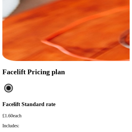
Facelift Pricing plan​​​​‌ ‍ ​‍​‍‌‍ ‌ ​‍‌‍‍‌‌‍‌ ‌‍‍‌‌‍ ‍​‍​‍​ ‍‍​‍​‍‌ ​ ‌‍​‌‌‍ ‍‌‍‍‌‌ ‌​‌ ‍‌​‍ ‍‌‍‍‌‌‍ ​‍​‍​‍ ​​‍​‍‌‍‍​‌ ​‍‌‍‌‌‌‍‌‍​‍​‍​ ‍‍​‍​‍​‍ ‌‍​‌‌‍‌​‌‍ ‌‌‍‍‌‌‍ ‍​‍ ‌‍‍‌‌‍ ‍‌ ‌​‌‍‌‌‌‍ ‍‌ ‌​​‍ ‌‍‌‌‌‍‌​‌‍‍‌‌ ‌​​‍ ‌‍ ‌‌‍ ‌‍‌​‌‍‌‌​ ‌‌ ​​‌ ​‍‌‍‌‌‌ ​ ‌‍‌‌‌‍ ‍‌ ‌​‌‍​‌‌ ‌​‌‍‍‌‌‍ ‌‍ ‍​ ‍ ‌‍‍‌‌‍‌​​ ‌‌‍‍​‌‍ ‌‍ ‌‌‍‌‌​ ‍ ‌ ‌​‌ ‍‌‌ ​​‌‍‌‌​ ‌‌‍‍​‌‍ ‌‍ ‌‌‍‌‌​ ‍ ‌ ​​‌‍​‌‌ ‌​‌‍‍​​ ‌‌‍​ ‌‍ ‌‍ ‍‌ ‌​‌‍‌‌‌‍ ‍‌ ‌​​‍‌‌​ ‌‌‌​​‍‌‌ ‌‍‍ ‌‍‌‌‌ ‍‌​‍‌‌​ ​ ‌​‌​​‍‌‌​ ​ ‌​‌​​‍‌‌​ ​‍​ ​‍‌‍‌‍​ ‍​​ ‌‌​ ‌​​ ​‍​ ‌​​ ‍​‌‍‌‍‌‍‌​​ ​​‌‍​‌​ ‍‌​‍‌‌​ ​‍​ ​‍​‍‌‌​ ‌‌‌​‌​​‍ ‍‌ ‌​‌‍‍‌‌ ‌​‌‍ ​‌‍‌‌​‍‌‌​ ‌‌‌​​‍‌‌ ‌‍‍ ‌‍‌‌‌ ‍‌​‍‌‌​ ​ ‌​‌​​‍‌‌​ ​ ‌​‌​​‍‌‌​ ​‍​ ​‍‌‍‌‍‌‍‌‍​ ‌​​ ​ ​ ‌​‌‍​ ‌‍‌​‌‍‌​​ ‌‍​ ‌‌​ ‍​​ ‌‍​‍‌‌​ ​‍​ ​‍​‍‌‌​ ‌‌‌​‌​​‍ ‍‌‍​ ‌‍‍​‌‍‍‌‌‍ ​‌‍‌​‌ ​‍‌‍‌‌‌‍ ‍​‍‌‌​ ‌‌‌​​‍‌‌ ‌‍‍ ‌‍‌‌‌ ‍‌​‍‌‌​ ​ ‌​‌​​‍‌‌​ ​ ‌​‌​​‍‌‌​ ​‍​ ​‍​ ​‍​ ​ ​ ‌​​ ​ ​ ​‍‌‍‌‍‌‍‌‍​ ‌‌​ ‌‌‌‍‌‌‌‍​‌‌‍‌‌​‍‌‌​ ​‍​ ​‍​‍‌‌​ ‌‌‌​‌​​‍ ‍‌ ‌​‌‍‌‌‌ ‍​‌ ‌​​ ‌‍​‍‌‍​‌‌ ​ ‌‍‌‌‌‌‌‌‌ ​‍‌‍ ​​ ‌​‍‌‌​ ​‍‌​‌‍‌‍​‌‌‍‌​‌‍ ‌‌‍‍‌‌‍ ‍​‍‌‍‌‍‍‌‌‍‌​​ ‌‌‍‍​‌‍ ‌‍ ‌‌‍‌‌​‍‌‍‌ ‌​‌ ‍‌‌ ​​‌‍‌‌​ ‌‌‍‍​‌‍ ‌‍ ‌‌‍‌‌​‍‌‍‌ ​​‌‍​‌‌ ‌​‌‍‍​​ ‌‌‍​ ‌‍ ‌‍ ‍‌ ‌​‌‍‌‌‌‍ ‍‌ ‌​​‍‌‌​ ‌‌‌​​‍‌‌ ‌‍‍ ‌‍‌‌‌ ‍‌​‍‌‌​ ​ ‌​‌​​‍‌‌​ ​ ‌​‌​​‍‌‌​ ​‍​ ​‍‌‍‌‍​ ‍​​ ‌‌​ ‌​​ ​‍​ ‌​​ ‍​‌‍‌‍‌‍‌​​ ​​‌‍​‌​ ‍‌​‍‌‌​ ​‍​ ​‍​‍‌‌​ ‌‌‌​‌​​‍ ‍‌ ‌​‌‍‍‌‌ ‌​‌‍ ​‌‍‌‌​‍‌‌​ ‌‌‌​​‍‌‌ ‌‍‍ ‌‍‌‌‌ ‍‌​‍‌‌​ ​ ‌​‌​​‍‌‌​ ​ ‌​‌​​‍‌‌​ ​‍​ ​‍‌‍‌‍‌‍‌‍​ ‌​​ ​ ​ ‌​‌‍​ ‌‍‌​‌‍‌​​ ‌‍​ ‌‌​ ‍​​ ‌‍​‍‌‌​ ​‍​ ​‍​‍‌‌​ ‌‌‌​‌​​‍ ‍‌‍​ ‌‍‍​‌‍‍‌‌‍ ​‌‍‌​‌ ​‍‌‍‌‌‌‍ ‍​‍‌‌​ ‌‌‌​​‍‌‌ ‌‍‍ ‌‍‌‌‌ ‍‌​‍‌‌​ ​ ‌​‌​​‍‌‌​ ​ ‌​‌​​‍‌‌​ ​‍​ ​‍​ ​‍​ ​ ​ ‌​​ ​ ​ ​‍‌‍‌‍‌‍‌‍​ ‌‌​ ‌‌‌‍‌‌‌‍​‌‌‍‌‌​‍‌‌​ ​‍​ ​‍​‍‌‌​ ‌‌‌​‌​​‍ ‍‌ ‌​‌‍‌‌‌ ‍​‌ ‌​​‍‌‍‌ ​​‌‍‌‌‌ ​‍‌ ​ ‌ ​​‌‍‌‌‌‍​ ‌ ‌​‌‍‍‌‌ ‌‍‌‍‌‌​ ‌‌ ​​‌ ‌‌‌‍​‍‌‍ ​‌‍‍‌‌ ​ ‌‍‍​‌‍‌‌‌‍‌​​‍​‍‌ ‌
Facelift Standard rate​​​​‌ ‍ ​‍​‍‌‍ ‌ ​‍‌‍‍‌‌‍‌ ‌‍‍‌‌‍ ‍​‍​‍​ ‍‍​‍​‍‌ ​ ‌‍​‌‌‍ ‍‌‍‍‌‌ ‌​‌ ‍‌​‍ ‍‌‍‍‌‌‍ ​‍​‍​‍ ​​‍​‍‌‍‍​‌ ​‍‌‍‌‌‌‍‌‍​‍​‍​ ‍‍​‍​‍​‍ ‌‍​‌‌‍‌​‌‍ ‌‌‍‍‌‌‍ ‍​‍ ‌‍‍‌‌‍ ‍‌ ‌​‌‍‌‌‌‍ ‍‌ ‌​​‍ ‌‍‌‌‌‍‌​‌‍‍‌‌ ‌​​‍ ‌‍ ‌‌‍ ‌‍‌​‌‍‌‌​ ‌‌ ​​‌ ​‍‌‍‌‌‌ ​ ‌‍‌‌‌‍ ‍‌ ‌​‌‍​‌‌ ‌​‌‍‍‌‌‍ ‌‍ ‍​ ‍ ‌‍‍‌‌‍‌​​ ‌​ ​‌​ ‌‌‌‍​‍‌‍​ ‌‍‌‍​ ‍‌​ ​‌​ ​‍​‍ ‌​ ​‍​ ‍​‌‍‌‍​ ​‌​‍ ‌​ ‌​​ ‍​​ ​‌​ ‌‍​‍ ‌‌‍​‍​ ​​​ ‌‌‌‍​‌​‍ ‌​ ‍​​ ‍‌‌‍​‍‌‍‌‍‌‍‌​‌‍​ ​ ‌‍‌‍​‌‌‍‌‌​ ‌ ​ ‌​‌‍​ ​ ‍ ‌ ‌​‌ ‍‌‌ ​​‌‍‌‌​ ‌‌ ​​‌ ​‍‌‍‍‌‌‍​ ‌‍‍‌‌‍ ‍‌‍‌ ‌‌​​‌‍ ​‌‍​‌‌‍ ‍​ ‍ ‌ ​​‌‍​‌‌ ‌​‌‍‍​​ ‌‌ ‌​‌‍‍‌‌ ‌​‌‍ ​‌‍‌‌​ ‌‍​‍‌‍​‌‌ ​ ‌‍‌‌‌‌‌‌‌ ​‍‌‍ ​​ ‌​‍‌‌​ ​‍‌​‌‍‌‍​‌‌‍‌​‌‍ ‌‌‍‍‌‌‍ ‍​‍‌‍‌‍‍‌‌‍‌​​ ‌​ ​‌​ ‌‌‌‍​‍‌‍​ ‌‍‌‍​ ‍‌​ ​‌​ ​‍​‍ ‌​ ​‍​ ‍​‌‍‌‍​ ​‌​‍ ‌​ ‌​​ ‍​​ ​‌​ ‌‍​‍ ‌‌‍​‍​ ​​​ ‌‌‌‍​‌​‍ ‌​ ‍​​ ‍‌‌‍​‍‌‍‌‍‌‍‌​‌‍​ ​ ‌‍‌‍​‌‌‍‌‌​ ‌ ​ ‌​‌‍​ ​‍‌‍‌ ‌​‌ ‍‌‌ ​​‌‍‌‌​ ‌‌ ​​‌ ​‍‌‍‍‌‌‍​ ‌‍‍‌‌‍ ‍‌‍‌ ‌‌​​‌‍ ​‌‍​‌‌‍ ‍​‍‌‍‌ ​​‌‍​‌‌ ‌​‌‍‍​​ ‌‌ ‌​‌‍‍‌‌ ‌​‌‍ ​‌‍‌‌​‍‌‍‌ ​​‌‍‌‌‌ ​‍‌ ​ ‌ ​​‌‍‌‌‌‍​ ‌ ‌​‌‍‍‌‌ ‌‍‌‍‌‌​ ‌‌ ​​‌ ‌‌‌‍​‍‌‍ ​‌‍‍‌‌ ​ ‌‍‍​‌‍‌‌‌‍‌​​‍​‍‌ ‌
£1.60
each​​​​‌ ‍ ​‍​‍‌‍ ‌ ​‍‌‍‍‌‌‍‌ ‌‍‍‌‌‍ ‍​‍​‍​ ‍‍​‍​‍‌ ​ ‌‍​‌‌‍ ‍‌‍‍‌‌ ‌​‌ ‍‌​‍ ‍‌‍‍‌‌‍ ​‍​‍​‍ ​​‍​‍‌‍‍​‌ ​‍‌‍‌‌‌‍‌‍​‍​‍​ ‍‍​‍​‍​‍ ‌‍​‌‌‍‌​‌‍ ‌‌‍‍‌‌‍ ‍​‍ ‌‍‍‌‌‍ ‍‌ ‌​‌‍‌‌‌‍ ‍‌ ‌​​‍ ‌‍‌‌‌‍‌​‌‍‍‌‌ ‌​​‍ ‌‍ ‌‌‍ ‌‍‌​‌‍‌‌​ ‌‌ ​​‌ ​‍‌‍‌‌‌ ​ ‌‍‌‌‌‍ ‍‌ ‌​‌‍​‌‌ ‌​‌‍‍‌‌‍ ‌‍ ‍​ ‍ ‌‍‍‌‌‍‌​​ ‌​ ​‌​ ‌‌‌‍​‍‌‍​ ‌‍‌‍​ ‍‌​ ​‌​ ​‍​‍ ‌​ ​‍​ ‍​‌‍‌‍​ ​‌​‍ ‌​ ‌​​ ‍​​ ​‌​ ‌‍​‍ ‌‌‍​‍​ ​​​ ‌‌‌‍​‌​‍ ‌​ ‍​​ ‍‌‌‍​‍‌‍‌‍‌‍‌​‌‍​ ​ ‌‍‌‍​‌‌‍‌‌​ ‌ ​ ‌​‌‍​ ​ ‍ ‌ ‌​‌ ‍‌‌ ​​‌‍‌‌​ ‌‌ ​​‌ ​‍‌‍‍‌‌‍​ ‌‍‍‌‌‍ ‍‌‍‌ ‌‌​​‌‍ ​‌‍​‌‌‍ ‍​ ‍ ‌ ​​‌‍​‌‌ ‌​‌‍‍​​ ‌‌‍​ ‌‍ ‌‍ ‌‌‍ ‌‌‍‌‌‌‍ ‍‌ ‌​​ ‌‍​‍‌‍​‌‌ ​ ‌‍‌‌‌‌‌‌‌ ​‍‌‍ ​​ ‌​‍‌‌​ ​‍‌​‌‍‌‍​‌‌‍‌​‌‍ ‌‌‍‍‌‌‍ ‍​‍‌‍‌‍‍‌‌‍‌​​ ‌​ ​‌​ ‌‌‌‍​‍‌‍​ ‌‍‌‍​ ‍‌​ ​‌​ ​‍​‍ ‌​ ​‍​ ‍​‌‍‌‍​ ​‌​‍ ‌​ ‌​​ ‍​​ ​‌​ ‌‍​‍ ‌‌‍​‍​ ​​​ ‌‌‌‍​‌​‍ ‌​ ‍​​ ‍‌‌‍​‍‌‍‌‍‌‍‌​‌‍​ ​ ‌‍‌‍​‌‌‍‌‌​ ‌ ​ ‌​‌‍​ ​‍‌‍‌ ‌​‌ ‍‌‌ ​​‌‍‌‌​ ‌‌ ​​‌ ​‍‌‍‍‌‌‍​ ‌‍‍‌‌‍ ‍‌‍‌ ‌‌​​‌‍ ​‌‍​‌‌‍ ‍​‍‌‍‌ ​​‌‍​‌‌ ‌​‌‍‍​​ ‌‌‍​ ‌‍ ‌‍ ‌‌‍ ‌‌‍‌‌‌‍ ‍‌ ‌​​‍‌‍‌ ​​‌‍‌‌‌ ​‍‌ ​ ‌ ​​‌‍‌‌‌‍​ ‌ ‌​‌‍‍‌‌ ‌‍‌‍‌‌​ ‌‌ ​​‌ ‌‌‌‍​‍‌‍ ​‌‍‍‌‌ ​ ‌‍‍​‌‍‌‌‌‍‌​​‍​‍‌ ‌
Includes: