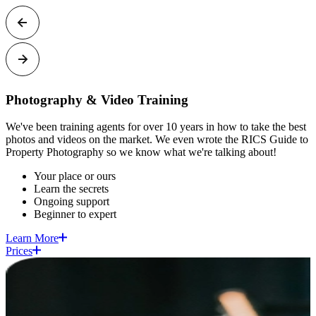
Photography & Video Training​​​​‌ ‍ ​‍​‍‌‍ ‌ ​‍‌‍‍‌‌‍‌ ‌‍‍‌‌‍ ‍​‍​‍​ ‍‍​‍​‍‌ ​ ‌‍​‌‌‍ ‍‌‍‍‌‌ ‌​‌ ‍‌​‍ ‍‌‍‍‌‌‍ ​‍​‍​‍ ​​‍​‍‌‍‍​‌ ​‍‌‍‌‌‌‍‌‍​‍​‍​ ‍‍​‍​‍​‍ ‌‍​‌‌‍‌​‌‍ ‌‌‍‍‌‌‍ ‍​‍ ‌‍‍‌‌‍ ‍‌ ‌​‌‍‌‌‌‍ ‍‌ ‌​​‍ ‌‍‌‌‌‍‌​‌‍‍‌‌ ‌​​‍ ‌‍ ‌‌‍ ‌‍‌​‌‍‌‌​ ‌‌ ​​‌ ​‍‌‍‌‌‌ ​ ‌‍‌‌‌‍ ‍‌ ‌​‌‍​‌‌ ‌​‌‍‍‌‌‍ ‌‍ ‍​ ‍ ‌‍‍‌‌‍‌​​ ‌‌‍‍​‌‍ ‌‍ ‌‌‍‌‌​ ‍ ‌ ‌​‌ ‍‌‌ ​​‌‍‌‌​ ‌‌‍‍​‌‍ ‌‍ ‌‌‍‌‌​ ‍ ‌ ​​‌‍​‌‌ ‌​‌‍‍​​ ‌‌‍​ ‌‍ ‌‍ ‍‌ ‌​‌‍‌‌‌‍ ‍‌ ‌​​‍‌‌​ ‌‌‌​​‍‌‌ ‌‍‍ ‌‍‌‌‌ ‍‌​‍‌‌​ ​ ‌​‌​​‍‌‌​ ​ ‌​‌​​‍‌‌​ ​‍​ ​‍​ ​​‌‍‌‍​ ‌‌‌‍‌​​ ‍​​ ​​‌‍​‍​ ‌‍‌‍‌‍​ ‌‍​ ‌‍​ ​‌​‍‌‌​ ​‍​ ​‍​‍‌‌​ ‌‌‌​‌​​‍ ‍‌‍ ​‌‍‍‌‌ ​ ‌ ‌​​‍‌‌​ ‌‌‌​​‍‌‌ ‌‍‍ ‌‍‌‌‌ ‍‌​‍‌‌​ ​ ‌​‌​​‍‌‌​ ​ ‌​‌​​‍‌‌​ ​‍​ ​‍​ ​ ​ ​ ​ ​‍‌‍​ ​ ‍​​ ​​‌‍‌​​ ‍​‌‍​ ‌‍‌‍​ ​‌‌‍‌​​‍‌‌​ ​‍​ ​‍​‍‌‌​ ‌‌‌​‌​​‍ ‍‌ ‌​‌‍‍‌‌ ‌​‌‍ ​‌‍‌‌​‍‌‌​ ‌‌‌​​‍‌‌ ‌‍‍ ‌‍‌‌‌ ‍‌​‍‌‌​ ​ ‌​‌​​‍‌‌​ ​ ‌​‌​​‍‌‌​ ​‍​ ​‍‌‍​‌‌‍‌​​ ​‌​ ‍​‌‍‌​‌‍​‌​ ‌ ​ ​‍​ ‌​​ ​‍​ ‌ ​ ‍‌​‍‌‌​ ​‍​ ​‍​‍‌‌​ ‌‌‌​‌​​‍ ‍‌‍​ ‌‍‍​‌‍‍‌‌‍ ​‌‍‌​‌ ​‍‌‍‌‌‌‍ ‍​‍‌‌​ ‌‌‌​​‍‌‌ ‌‍‍ ‌‍‌‌‌ ‍‌​‍‌‌​ ​ ‌​‌​​‍‌‌​ ​ ‌​‌​​‍‌‌​ ​‍​ ​‍​ ‍‌​ ‌‌‌‍‌‌​ ​‌​ ​‍​ ‍​‌‍‌‍​ ​ ‌‍​‍​ ​‌​ ​‍‌‍​ ​‍‌‌​ ​‍​ ​‍​‍‌‌​ ‌‌‌​‌​​‍ ‍‌ ‌​‌‍‌‌‌ ‍​‌ ‌​​ ‌‍​‍‌‍​‌‌ ​ ‌‍‌‌‌‌‌‌‌ ​‍‌‍ ​​ ‌​‍‌‌​ ​‍‌​‌‍‌‍​‌‌‍‌​‌‍ ‌‌‍‍‌‌‍ ‍​‍‌‍‌‍‍‌‌‍‌​​ ‌‌‍‍​‌‍ ‌‍ ‌‌‍‌‌​‍‌‍‌ ‌​‌ ‍‌‌ ​​‌‍‌‌​ ‌‌‍‍​‌‍ ‌‍ ‌‌‍‌‌​‍‌‍‌ ​​‌‍​‌‌ ‌​‌‍‍​​ ‌‌‍​ ‌‍ ‌‍ ‍‌ ‌​‌‍‌‌‌‍ ‍‌ ‌​​‍‌‌​ ‌‌‌​​‍‌‌ ‌‍‍ ‌‍‌‌‌ ‍‌​‍‌‌​ ​ ‌​‌​​‍‌‌​ ​ ‌​‌​​‍‌‌​ ​‍​ ​‍​ ​​‌‍‌‍​ ‌‌‌‍‌​​ ‍​​ ​​‌‍​‍​ ‌‍‌‍‌‍​ ‌‍​ ‌‍​ ​‌​‍‌‌​ ​‍​ ​‍​‍‌‌​ ‌‌‌​‌​​‍ ‍‌‍ ​‌‍‍‌‌ ​ ‌ ‌​​‍‌‌​ ‌‌‌​​‍‌‌ ‌‍‍ ‌‍‌‌‌ ‍‌​‍‌‌​ ​ ‌​‌​​‍‌‌​ ​ ‌​‌​​‍‌‌​ ​‍​ ​‍​ ​ ​ ​ ​ ​‍‌‍​ ​ ‍​​ ​​‌‍‌​​ ‍​‌‍​ ‌‍‌‍​ ​‌‌‍‌​​‍‌‌​ ​‍​ ​‍​‍‌‌​ ‌‌‌​‌​​‍ ‍‌ ‌​‌‍‍‌‌ ‌​‌‍ ​‌‍‌‌​‍‌‌​ ‌‌‌​​‍‌‌ ‌‍‍ ‌‍‌‌‌ ‍‌​‍‌‌​ ​ ‌​‌​​‍‌‌​ ​ ‌​‌​​‍‌‌​ ​‍​ ​‍‌‍​‌‌‍‌​​ ​‌​ ‍​‌‍‌​‌‍​‌​ ‌ ​ ​‍​ ‌​​ ​‍​ ‌ ​ ‍‌​‍‌‌​ ​‍​ ​‍​‍‌‌​ ‌‌‌​‌​​‍ ‍‌‍​ ‌‍‍​‌‍‍‌‌‍ ​‌‍‌​‌ ​‍‌‍‌‌‌‍ ‍​‍‌‌​ ‌‌‌​​‍‌‌ ‌‍‍ ‌‍‌‌‌ ‍‌​‍‌‌​ ​ ‌​‌​​‍‌‌​ ​ ‌​‌​​‍‌‌​ ​‍​ ​‍​ ‍‌​ ‌‌‌‍‌‌​ ​‌​ ​‍​ ‍​‌‍‌‍​ ​ ‌‍​‍​ ​‌​ ​‍‌‍​ ​‍‌‌​ ​‍​ ​‍​‍‌‌​ ‌‌‌​‌​​‍ ‍‌ ‌​‌‍‌‌‌ ‍​‌ ‌​​‍‌‍‌ ​​‌‍‌‌‌ ​‍‌ ​ ‌ ​​‌‍‌‌‌‍​ ‌ ‌​‌‍‍‌‌ ‌‍‌‍‌‌​ ‌‌ ​​‌ ‌‌‌‍​‍‌‍ ​‌‍‍‌‌ ​ ‌‍‍​‌‍‌‌‌‍‌​​‍​‍‌ ‌
We've been training agents for over 10 years in how to take the best
photos and videos on the market. We even wrote the RICS Guide to
Property Photography so we know what we're talking about!​​​​‌ ‍ ​‍​‍‌‍ ‌ ​‍‌‍‍‌‌‍‌ ‌‍‍‌‌‍ ‍​‍​‍​ ‍‍​‍​‍‌ ​ ‌‍​‌‌‍ ‍‌‍‍‌‌ ‌​‌ ‍‌​‍ ‍‌‍‍‌‌‍ ​‍​‍​‍ ​​‍​‍‌‍‍​‌ ​‍‌‍‌‌‌‍‌‍​‍​‍​ ‍‍​‍​‍​‍ ‌‍​‌‌‍‌​‌‍ ‌‌‍‍‌‌‍ ‍​‍ ‌‍‍‌‌‍ ‍‌ ‌​‌‍‌‌‌‍ ‍‌ ‌​​‍ ‌‍‌‌‌‍‌​‌‍‍‌‌ ‌​​‍ ‌‍ ‌‌‍ ‌‍‌​‌‍‌‌​ ‌‌ ​​‌ ​‍‌‍‌‌‌ ​ ‌‍‌‌‌‍ ‍‌ ‌​‌‍​‌‌ ‌​‌‍‍‌‌‍ ‌‍ ‍​ ‍ ‌‍‍‌‌‍‌​​ ‌‌‍‍​‌‍ ‌‍ ‌‌‍‌‌​ ‍ ‌ ‌​‌ ‍‌‌ ​​‌‍‌‌​ ‌‌‍‍​‌‍ ‌‍ ‌‌‍‌‌​ ‍ ‌ ​​‌‍​‌‌ ‌​‌‍‍​​ ‌‌‍​ ‌‍ ‌‍ ‍‌ ‌​‌‍‌‌‌‍ ‍‌ ‌​​‍‌‌​ ‌‌‌​​‍‌‌ ‌‍‍ ‌‍‌‌‌ ‍‌​‍‌‌​ ​ ‌​‌​​‍‌‌​ ​ ‌​‌​​‍‌‌​ ​‍​ ​‍​ ​​‌‍‌‍​ ‌‌‌‍‌​​ ‍​​ ​​‌‍​‍​ ‌‍‌‍‌‍​ ‌‍​ ‌‍​ ​‌​‍‌‌​ ​‍​ ​‍​‍‌‌​ ‌‌‌​‌​​‍ ‍‌‍ ​‌‍‍‌‌ ​ ‌ ‌​​‍‌‌​ ‌‌‌​​‍‌‌ ‌‍‍ ‌‍‌‌‌ ‍‌​‍‌‌​ ​ ‌​‌​​‍‌‌​ ​ ‌​‌​​‍‌‌​ ​‍​ ​‍​ ​ ​ ​ ​ ​‍‌‍​ ​ ‍​​ ​​‌‍‌​​ ‍​‌‍​ ‌‍‌‍​ ​‌‌‍‌​​‍‌‌​ ​‍​ ​‍​‍‌‌​ ‌‌‌​‌​​‍ ‍‌ ​ ‌ ‌‌‌‍​‍‌ ‌​‌‍‍‌‌ ‌​‌‍ ​‌‍‌‌​‍‌‌​ ‌‌‌​​‍‌‌ ‌‍‍ ‌‍‌‌‌ ‍‌​‍‌‌​ ​ ‌​‌​​‍‌‌​ ​ ‌​‌​​‍‌‌​ ​‍​ ​‍‌‍​‌‌‍‌‌​ ‌​‌‍‌‍​ ‌​​ ​​​ ​‍‌‍‌‌​ ​​​ ‍​​ ‌‌​ ​‍​‍‌‌​ ​‍​ ​‍​‍‌‌​ ‌‌‌​‌​​‍ ‍‌‍​ ‌‍‍​‌‍‍‌‌‍ ​‌‍‌​‌ ​‍‌‍‌‌‌‍ ‍​‍‌‌​ ‌‌‌​​‍‌‌ ‌‍‍ ‌‍‌‌‌ ‍‌​‍‌‌​ ​ ‌​‌​​‍‌‌​ ​ ‌​‌​​‍‌‌​ ​‍​ ​‍​ ‌‌​ ‌‌‌‍‌‌‌‍​‌‌‍​ ‌‍​ ‌‍​ ​ ​ ​ ​​‌‍‌‌​ ‌‌‌‍​‍​‍‌‌​ ​‍​ ​‍​‍‌‌​ ‌‌‌​‌​​‍ ‍‌ ‌​‌‍‌‌‌ ‍​‌ ‌​​ ‌‍​‍‌‍​‌‌ ​ ‌‍‌‌‌‌‌‌‌ ​‍‌‍ ​​ ‌​‍‌‌​ ​‍‌​‌‍‌‍​‌‌‍‌​‌‍ ‌‌‍‍‌‌‍ ‍​‍‌‍‌‍‍‌‌‍‌​​ ‌‌‍‍​‌‍ ‌‍ ‌‌‍‌‌​‍‌‍‌ ‌​‌ ‍‌‌ ​​‌‍‌‌​ ‌‌‍‍​‌‍ ‌‍ ‌‌‍‌‌​‍‌‍‌ ​​‌‍​‌‌ ‌​‌‍‍​​ ‌‌‍​ ‌‍ ‌‍ ‍‌ ‌​‌‍‌‌‌‍ ‍‌ ‌​​‍‌‌​ ‌‌‌​​‍‌‌ ‌‍‍ ‌‍‌‌‌ ‍‌​‍‌‌​ ​ ‌​‌​​‍‌‌​ ​ ‌​‌​​‍‌‌​ ​‍​ ​‍​ ​​‌‍‌‍​ ‌‌‌‍‌​​ ‍​​ ​​‌‍​‍​ ‌‍‌‍‌‍​ ‌‍​ ‌‍​ ​‌​‍‌‌​ ​‍​ ​‍​‍‌‌​ ‌‌‌​‌​​‍ ‍‌‍ ​‌‍‍‌‌ ​ ‌ ‌​​‍‌‌​ ‌‌‌​​‍‌‌ ‌‍‍ ‌‍‌‌‌ ‍‌​‍‌‌​ ​ ‌​‌​​‍‌‌​ ​ ‌​‌​​‍‌‌​ ​‍​ ​‍​ ​ ​ ​ ​ ​‍‌‍​ ​ ‍​​ ​​‌‍‌​​ ‍​‌‍​ ‌‍‌‍​ ​‌‌‍‌​​‍‌‌​ ​‍​ ​‍​‍‌‌​ ‌‌‌​‌​​‍ ‍‌ ​ ‌ ‌‌‌‍​‍‌ ‌​‌‍‍‌‌ ‌​‌‍ ​‌‍‌‌​‍‌‌​ ‌‌‌​​‍‌‌ ‌‍‍ ‌‍‌‌‌ ‍‌​‍‌‌​ ​ ‌​‌​​‍‌‌​ ​ ‌​‌​​‍‌‌​ ​‍​ ​‍‌‍​‌‌‍‌‌​ ‌​‌‍‌‍​ ‌​​ ​​​ ​‍‌‍‌‌​ ​​​ ‍​​ ‌‌​ ​‍​‍‌‌​ ​‍​ ​‍​‍‌‌​ ‌‌‌​‌​​‍ ‍‌‍​ ‌‍‍​‌‍‍‌‌‍ ​‌‍‌​‌ ​‍‌‍‌‌‌‍ ‍​‍‌‌​ ‌‌‌​​‍‌‌ ‌‍‍ ‌‍‌‌‌ ‍‌​‍‌‌​ ​ ‌​‌​​‍‌‌​ ​ ‌​‌​​‍‌‌​ ​‍​ ​‍​ ‌‌​ ‌‌‌‍‌‌‌‍​‌‌‍​ ‌‍​ ‌‍​ ​ ​ ​ ​​‌‍‌‌​ ‌‌‌‍​‍​‍‌‌​ ​‍​ ​‍​‍‌‌​ ‌‌‌​‌​​‍ ‍‌ ‌​‌‍‌‌‌ ‍​‌ ‌​​‍‌‍‌ ​​‌‍‌‌‌ ​‍‌ ​ ‌ ​​‌‍‌‌‌‍​ ‌ ‌​‌‍‍‌‌ ‌‍‌‍‌‌​ ‌‌ ​​‌ ‌‌‌‍​‍‌‍ ​‌‍‍‌‌ ​ ‌‍‍​‌‍‌‌‌‍‌​​‍​‍‌ ‌
Your place or ours​​​​‌ ‍ ​‍​‍‌‍ ‌ ​‍‌‍‍‌‌‍‌ ‌‍‍‌‌‍ ‍​‍​‍​ ‍‍​‍​‍‌ ​ ‌‍​‌‌‍ ‍‌‍‍‌‌ ‌​‌ ‍‌​‍ ‍‌‍‍‌‌‍ ​‍​‍​‍ ​​‍​‍‌‍‍​‌ ​‍‌‍‌‌‌‍‌‍​‍​‍​ ‍‍​‍​‍​‍ ‌‍​‌‌‍‌​‌‍ ‌‌‍‍‌‌‍ ‍​‍ ‌‍‍‌‌‍ ‍‌ ‌​‌‍‌‌‌‍ ‍‌ ‌​​‍ ‌‍‌‌‌‍‌​‌‍‍‌‌ ‌​​‍ ‌‍ ‌‌‍ ‌‍‌​‌‍‌‌​ ‌‌ ​​‌ ​‍‌‍‌‌‌ ​ ‌‍‌‌‌‍ ‍‌ ‌​‌‍​‌‌ ‌​‌‍‍‌‌‍ ‌‍ ‍​ ‍ ‌‍‍‌‌‍‌​​ ‌‌‍‍​‌‍ ‌‍ ‌‌‍‌‌​ ‍ ‌ ‌​‌ ‍‌‌ ​​‌‍‌‌​ ‌‌‍‍​‌‍ ‌‍ ‌‌‍‌‌​ ‍ ‌ ​​‌‍​‌‌ ‌​‌‍‍​​ ‌‌‍​ ‌‍ ‌‍ ‍‌ ‌​‌‍‌‌‌‍ ‍‌ ‌​​‍‌‌​ ‌‌‌​​‍‌‌ ‌‍‍ ‌‍‌‌‌ ‍‌​‍‌‌​ ​ ‌​‌​​‍‌‌​ ​ ‌​‌​​‍‌‌​ ​‍​ ​‍​ ​​‌‍‌‍​ ‌‌‌‍‌​​ ‍​​ ​​‌‍​‍​ ‌‍‌‍‌‍​ ‌‍​ ‌‍​ ​‌​‍‌‌​ ​‍​ ​‍​‍‌‌​ ‌‌‌​‌​​‍ ‍‌‍ ​‌‍‍‌‌ ​ ‌ ‌​​‍‌‌​ ‌‌‌​​‍‌‌ ‌‍‍ ‌‍‌‌‌ ‍‌​‍‌‌​ ​ ‌​‌​​‍‌‌​ ​ ‌​‌​​‍‌‌​ ​‍​ ​‍​ ​ ​ ​ ​ ​‍‌‍​ ​ ‍​​ ​​‌‍‌​​ ‍​‌‍​ ‌‍‌‍​ ​‌‌‍‌​​‍‌‌​ ​‍​ ​‍​‍‌‌​ ‌‌‌​‌​​‍ ‍‌ ​ ‌ ‌‌‌‍​‍‌ ‌​‌‍‍‌‌ ‌​‌‍ ​‌‍‌‌​‍‌‌​ ‌‌‌​​‍‌‌ ‌‍‍ ‌‍‌‌‌ ‍‌​‍‌‌​ ​ ‌​‌​​‍‌‌​ ​ ‌​‌​​‍‌‌​ ​‍​ ​‍​ ‌ ​ ​ ​ ​ ‌‍‌‍​ ‍​‌‍​‍‌‍​‌​ ‌‍‌‍‌​​ ​​‌‍‌​​ ‌‌​‍‌‌​ ​‍​ ​‍​‍‌‌​ ‌‌‌​‌​​‍ ‍‌‍​ ‌‍‍​‌‍‍‌‌‍ ​‌‍‌​‌ ​‍‌‍‌‌‌‍ ‍​‍‌‌​ ‌‌‌​​‍‌‌ ‌‍‍ ‌‍‌‌‌ ‍‌​‍‌‌​ ​ ‌​‌​​‍‌‌​ ​ ‌​‌​​‍‌‌​ ​‍​ ​‍​ ‌‍​ ​‌​ ‌‍‌‍​ ​ ‍​‌‍‌‌​ ​​​ ‌​‌‍‌‍​ ‌‌‌‍​‍​ ​‍​‍‌‌​ ​‍​ ​‍​‍‌‌​ ‌‌‌​‌​​‍ ‍‌ ‌​‌‍‌‌‌ ‍​‌ ‌​​ ‌‍​‍‌‍​‌‌ ​ ‌‍‌‌‌‌‌‌‌ ​‍‌‍ ​​ ‌​‍‌‌​ ​‍‌​‌‍‌‍​‌‌‍‌​‌‍ ‌‌‍‍‌‌‍ ‍​‍‌‍‌‍‍‌‌‍‌​​ ‌‌‍‍​‌‍ ‌‍ ‌‌‍‌‌​‍‌‍‌ ‌​‌ ‍‌‌ ​​‌‍‌‌​ ‌‌‍‍​‌‍ ‌‍ ‌‌‍‌‌​‍‌‍‌ ​​‌‍​‌‌ ‌​‌‍‍​​ ‌‌‍​ ‌‍ ‌‍ ‍‌ ‌​‌‍‌‌‌‍ ‍‌ ‌​​‍‌‌​ ‌‌‌​​‍‌‌ ‌‍‍ ‌‍‌‌‌ ‍‌​‍‌‌​ ​ ‌​‌​​‍‌‌​ ​ ‌​‌​​‍‌‌​ ​‍​ ​‍​ ​​‌‍‌‍​ ‌‌‌‍‌​​ ‍​​ ​​‌‍​‍​ ‌‍‌‍‌‍​ ‌‍​ ‌‍​ ​‌​‍‌‌​ ​‍​ ​‍​‍‌‌​ ‌‌‌​‌​​‍ ‍‌‍ ​‌‍‍‌‌ ​ ‌ ‌​​‍‌‌​ ‌‌‌​​‍‌‌ ‌‍‍ ‌‍‌‌‌ ‍‌​‍‌‌​ ​ ‌​‌​​‍‌‌​ ​ ‌​‌​​‍‌‌​ ​‍​ ​‍​ ​ ​ ​ ​ ​‍‌‍​ ​ ‍​​ ​​‌‍‌​​ ‍​‌‍​ ‌‍‌‍​ ​‌‌‍‌​​‍‌‌​ ​‍​ ​‍​‍‌‌​ ‌‌‌​‌​​‍ ‍‌ ​ ‌ ‌‌‌‍​‍‌ ‌​‌‍‍‌‌ ‌​‌‍ ​‌‍‌‌​‍‌‌​ ‌‌‌​​‍‌‌ ‌‍‍ ‌‍‌‌‌ ‍‌​‍‌‌​ ​ ‌​‌​​‍‌‌​ ​ ‌​‌​​‍‌‌​ ​‍​ ​‍​ ‌ ​ ​ ​ ​ ‌‍‌‍​ ‍​‌‍​‍‌‍​‌​ ‌‍‌‍‌​​ ​​‌‍‌​​ ‌‌​‍‌‌​ ​‍​ ​‍​‍‌‌​ ‌‌‌​‌​​‍ ‍‌‍​ ‌‍‍​‌‍‍‌‌‍ ​‌‍‌​‌ ​‍‌‍‌‌‌‍ ‍​‍‌‌​ ‌‌‌​​‍‌‌ ‌‍‍ ‌‍‌‌‌ ‍‌​‍‌‌​ ​ ‌​‌​​‍‌‌​ ​ ‌​‌​​‍‌‌​ ​‍​ ​‍​ ‌‍​ ​‌​ ‌‍‌‍​ ​ ‍​‌‍‌‌​ ​​​ ‌​‌‍‌‍​ ‌‌‌‍​‍​ ​‍​‍‌‌​ ​‍​ ​‍​‍‌‌​ ‌‌‌​‌​​‍ ‍‌ ‌​‌‍‌‌‌ ‍​‌ ‌​​‍‌‍‌ ​​‌‍‌‌‌ ​‍‌ ​ ‌ ​​‌‍‌‌‌‍​ ‌ ‌​‌‍‍‌‌ ‌‍‌‍‌‌​ ‌‌ ​​‌ ‌‌‌‍​‍‌‍ ​‌‍‍‌‌ ​ ‌‍‍​‌‍‌‌‌‍‌​​‍​‍‌ ‌
Learn the secrets​​​​‌ ‍ ​‍​‍‌‍ ‌ ​‍‌‍‍‌‌‍‌ ‌‍‍‌‌‍ ‍​‍​‍​ ‍‍​‍​‍‌ ​ ‌‍​‌‌‍ ‍‌‍‍‌‌ ‌​‌ ‍‌​‍ ‍‌‍‍‌‌‍ ​‍​‍​‍ ​​‍​‍‌‍‍​‌ ​‍‌‍‌‌‌‍‌‍​‍​‍​ ‍‍​‍​‍​‍ ‌‍​‌‌‍‌​‌‍ ‌‌‍‍‌‌‍ ‍​‍ ‌‍‍‌‌‍ ‍‌ ‌​‌‍‌‌‌‍ ‍‌ ‌​​‍ ‌‍‌‌‌‍‌​‌‍‍‌‌ ‌​​‍ ‌‍ ‌‌‍ ‌‍‌​‌‍‌‌​ ‌‌ ​​‌ ​‍‌‍‌‌‌ ​ ‌‍‌‌‌‍ ‍‌ ‌​‌‍​‌‌ ‌​‌‍‍‌‌‍ ‌‍ ‍​ ‍ ‌‍‍‌‌‍‌​​ ‌‌‍‍​‌‍ ‌‍ ‌‌‍‌‌​ ‍ ‌ ‌​‌ ‍‌‌ ​​‌‍‌‌​ ‌‌‍‍​‌‍ ‌‍ ‌‌‍‌‌​ ‍ ‌ ​​‌‍​‌‌ ‌​‌‍‍​​ ‌‌‍​ ‌‍ ‌‍ ‍‌ ‌​‌‍‌‌‌‍ ‍‌ ‌​​‍‌‌​ ‌‌‌​​‍‌‌ ‌‍‍ ‌‍‌‌‌ ‍‌​‍‌‌​ ​ ‌​‌​​‍‌‌​ ​ ‌​‌​​‍‌‌​ ​‍​ ​‍​ ​​‌‍‌‍​ ‌‌‌‍‌​​ ‍​​ ​​‌‍​‍​ ‌‍‌‍‌‍​ ‌‍​ ‌‍​ ​‌​‍‌‌​ ​‍​ ​‍​‍‌‌​ ‌‌‌​‌​​‍ ‍‌‍ ​‌‍‍‌‌ ​ ‌ ‌​​‍‌‌​ ‌‌‌​​‍‌‌ ‌‍‍ ‌‍‌‌‌ ‍‌​‍‌‌​ ​ ‌​‌​​‍‌‌​ ​ ‌​‌​​‍‌‌​ ​‍​ ​‍​ ​ ​ ​ ​ ​‍‌‍​ ​ ‍​​ ​​‌‍‌​​ ‍​‌‍​ ‌‍‌‍​ ​‌‌‍‌​​‍‌‌​ ​‍​ ​‍​‍‌‌​ ‌‌‌​‌​​‍ ‍‌ ​ ‌ ‌‌‌‍​‍‌ ‌​‌‍‍‌‌ ‌​‌‍ ​‌‍‌‌​‍‌‌​ ‌‌‌​​‍‌‌ ‌‍‍ ‌‍‌‌‌ ‍‌​‍‌‌​ ​ ‌​‌​​‍‌‌​ ​ ‌​‌​​‍‌‌​ ​‍​ ​‍​ ​​​ ‌ ​ ‍​‌‍​‍‌‍​‌​ ‌‍‌‍‌‍​ ​‍​ ‌‌​ ​ ​ ‌‌​ ​​​‍‌‌​ ​‍​ ​‍​‍‌‌​ ‌‌‌​‌​​‍ ‍‌‍​ ‌‍‍​‌‍‍‌‌‍ ​‌‍‌​‌ ​‍‌‍‌‌‌‍ ‍​‍‌‌​ ‌‌‌​​‍‌‌ ‌‍‍ ‌‍‌‌‌ ‍‌​‍‌‌​ ​ ‌​‌​​‍‌‌​ ​ ‌​‌​​‍‌‌​ ​‍​ ​‍​ ‍‌​ ​ ‌‍​‍‌‍​‌‌‍‌​​ ​ ​ ‍​‌‍​‍​ ​‌​ ‌‌​ ‌‌‌‍‌​​‍‌‌​ ​‍​ ​‍​‍‌‌​ ‌‌‌​‌​​‍ ‍‌ ‌​‌‍‌‌‌ ‍​‌ ‌​​ ‌‍​‍‌‍​‌‌ ​ ‌‍‌‌‌‌‌‌‌ ​‍‌‍ ​​ ‌​‍‌‌​ ​‍‌​‌‍‌‍​‌‌‍‌​‌‍ ‌‌‍‍‌‌‍ ‍​‍‌‍‌‍‍‌‌‍‌​​ ‌‌‍‍​‌‍ ‌‍ ‌‌‍‌‌​‍‌‍‌ ‌​‌ ‍‌‌ ​​‌‍‌‌​ ‌‌‍‍​‌‍ ‌‍ ‌‌‍‌‌​‍‌‍‌ ​​‌‍​‌‌ ‌​‌‍‍​​ ‌‌‍​ ‌‍ ‌‍ ‍‌ ‌​‌‍‌‌‌‍ ‍‌ ‌​​‍‌‌​ ‌‌‌​​‍‌‌ ‌‍‍ ‌‍‌‌‌ ‍‌​‍‌‌​ ​ ‌​‌​​‍‌‌​ ​ ‌​‌​​‍‌‌​ ​‍​ ​‍​ ​​‌‍‌‍​ ‌‌‌‍‌​​ ‍​​ ​​‌‍​‍​ ‌‍‌‍‌‍​ ‌‍​ ‌‍​ ​‌​‍‌‌​ ​‍​ ​‍​‍‌‌​ ‌‌‌​‌​​‍ ‍‌‍ ​‌‍‍‌‌ ​ ‌ ‌​​‍‌‌​ ‌‌‌​​‍‌‌ ‌‍‍ ‌‍‌‌‌ ‍‌​‍‌‌​ ​ ‌​‌​​‍‌‌​ ​ ‌​‌​​‍‌‌​ ​‍​ ​‍​ ​ ​ ​ ​ ​‍‌‍​ ​ ‍​​ ​​‌‍‌​​ ‍​‌‍​ ‌‍‌‍​ ​‌‌‍‌​​‍‌‌​ ​‍​ ​‍​‍‌‌​ ‌‌‌​‌​​‍ ‍‌ ​ ‌ ‌‌‌‍​‍‌ ‌​‌‍‍‌‌ ‌​‌‍ ​‌‍‌‌​‍‌‌​ ‌‌‌​​‍‌‌ ‌‍‍ ‌‍‌‌‌ ‍‌​‍‌‌​ ​ ‌​‌​​‍‌‌​ ​ ‌​‌​​‍‌‌​ ​‍​ ​‍​ ​​​ ‌ ​ ‍​‌‍​‍‌‍​‌​ ‌‍‌‍‌‍​ ​‍​ ‌‌​ ​ ​ ‌‌​ ​​​‍‌‌​ ​‍​ ​‍​‍‌‌​ ‌‌‌​‌​​‍ ‍‌‍​ ‌‍‍​‌‍‍‌‌‍ ​‌‍‌​‌ ​‍‌‍‌‌‌‍ ‍​‍‌‌​ ‌‌‌​​‍‌‌ ‌‍‍ ‌‍‌‌‌ ‍‌​‍‌‌​ ​ ‌​‌​​‍‌‌​ ​ ‌​‌​​‍‌‌​ ​‍​ ​‍​ ‍‌​ ​ ‌‍​‍‌‍​‌‌‍‌​​ ​ ​ ‍​‌‍​‍​ ​‌​ ‌‌​ ‌‌‌‍‌​​‍‌‌​ ​‍​ ​‍​‍‌‌​ ‌‌‌​‌​​‍ ‍‌ ‌​‌‍‌‌‌ ‍​‌ ‌​​‍‌‍‌ ​​‌‍‌‌‌ ​‍‌ ​ ‌ ​​‌‍‌‌‌‍​ ‌ ‌​‌‍‍‌‌ ‌‍‌‍‌‌​ ‌‌ ​​‌ ‌‌‌‍​‍‌‍ ​‌‍‍‌‌ ​ ‌‍‍​‌‍‌‌‌‍‌​​‍​‍‌ ‌
Ongoing support​​​​‌ ‍ ​‍​‍‌‍ ‌ ​‍‌‍‍‌‌‍‌ ‌‍‍‌‌‍ ‍​‍​‍​ ‍‍​‍​‍‌ ​ ‌‍​‌‌‍ ‍‌‍‍‌‌ ‌​‌ ‍‌​‍ ‍‌‍‍‌‌‍ ​‍​‍​‍ ​​‍​‍‌‍‍​‌ ​‍‌‍‌‌‌‍‌‍​‍​‍​ ‍‍​‍​‍​‍ ‌‍​‌‌‍‌​‌‍ ‌‌‍‍‌‌‍ ‍​‍ ‌‍‍‌‌‍ ‍‌ ‌​‌‍‌‌‌‍ ‍‌ ‌​​‍ ‌‍‌‌‌‍‌​‌‍‍‌‌ ‌​​‍ ‌‍ ‌‌‍ ‌‍‌​‌‍‌‌​ ‌‌ ​​‌ ​‍‌‍‌‌‌ ​ ‌‍‌‌‌‍ ‍‌ ‌​‌‍​‌‌ ‌​‌‍‍‌‌‍ ‌‍ ‍​ ‍ ‌‍‍‌‌‍‌​​ ‌‌‍‍​‌‍ ‌‍ ‌‌‍‌‌​ ‍ ‌ ‌​‌ ‍‌‌ ​​‌‍‌‌​ ‌‌‍‍​‌‍ ‌‍ ‌‌‍‌‌​ ‍ ‌ ​​‌‍​‌‌ ‌​‌‍‍​​ ‌‌‍​ ‌‍ ‌‍ ‍‌ ‌​‌‍‌‌‌‍ ‍‌ ‌​​‍‌‌​ ‌‌‌​​‍‌‌ ‌‍‍ ‌‍‌‌‌ ‍‌​‍‌‌​ ​ ‌​‌​​‍‌‌​ ​ ‌​‌​​‍‌‌​ ​‍​ ​‍​ ​​‌‍‌‍​ ‌‌‌‍‌​​ ‍​​ ​​‌‍​‍​ ‌‍‌‍‌‍​ ‌‍​ ‌‍​ ​‌​‍‌‌​ ​‍​ ​‍​‍‌‌​ ‌‌‌​‌​​‍ ‍‌‍ ​‌‍‍‌‌ ​ ‌ ‌​​‍‌‌​ ‌‌‌​​‍‌‌ ‌‍‍ ‌‍‌‌‌ ‍‌​‍‌‌​ ​ ‌​‌​​‍‌‌​ ​ ‌​‌​​‍‌‌​ ​‍​ ​‍​ ​ ​ ​ ​ ​‍‌‍​ ​ ‍​​ ​​‌‍‌​​ ‍​‌‍​ ‌‍‌‍​ ​‌‌‍‌​​‍‌‌​ ​‍​ ​‍​‍‌‌​ ‌‌‌​‌​​‍ ‍‌ ​ ‌ ‌‌‌‍​‍‌ ‌​‌‍‍‌‌ ‌​‌‍ ​‌‍‌‌​‍‌‌​ ‌‌‌​​‍‌‌ ‌‍‍ ‌‍‌‌‌ ‍‌​‍‌‌​ ​ ‌​‌​​‍‌‌​ ​ ‌​‌​​‍‌‌​ ​‍​ ​‍‌‍‌​​ ‌‍‌‍​‍​ ​​​ ​‌​ ‌ ‌‍​‍​ ‌‌‌‍‌​‌‍‌‍‌‍​‍​ ​​​‍‌‌​ ​‍​ ​‍​‍‌‌​ ‌‌‌​‌​​‍ ‍‌‍​ ‌‍‍​‌‍‍‌‌‍ ​‌‍‌​‌ ​‍‌‍‌‌‌‍ ‍​‍‌‌​ ‌‌‌​​‍‌‌ ‌‍‍ ‌‍‌‌‌ ‍‌​‍‌‌​ ​ ‌​‌​​‍‌‌​ ​ ‌​‌​​‍‌‌​ ​‍​ ​‍‌‍​‌​ ‍​‌‍‌​‌‍‌‍​ ​‌‌‍‌‌‌‍‌‍​ ​‌​ ‌​​ ‌‌​ ‍​​ ​‌​‍‌‌​ ​‍​ ​‍​‍‌‌​ ‌‌‌​‌​​‍ ‍‌ ‌​‌‍‌‌‌ ‍​‌ ‌​​ ‌‍​‍‌‍​‌‌ ​ ‌‍‌‌‌‌‌‌‌ ​‍‌‍ ​​ ‌​‍‌‌​ ​‍‌​‌‍‌‍​‌‌‍‌​‌‍ ‌‌‍‍‌‌‍ ‍​‍‌‍‌‍‍‌‌‍‌​​ ‌‌‍‍​‌‍ ‌‍ ‌‌‍‌‌​‍‌‍‌ ‌​‌ ‍‌‌ ​​‌‍‌‌​ ‌‌‍‍​‌‍ ‌‍ ‌‌‍‌‌​‍‌‍‌ ​​‌‍​‌‌ ‌​‌‍‍​​ ‌‌‍​ ‌‍ ‌‍ ‍‌ ‌​‌‍‌‌‌‍ ‍‌ ‌​​‍‌‌​ ‌‌‌​​‍‌‌ ‌‍‍ ‌‍‌‌‌ ‍‌​‍‌‌​ ​ ‌​‌​​‍‌‌​ ​ ‌​‌​​‍‌‌​ ​‍​ ​‍​ ​​‌‍‌‍​ ‌‌‌‍‌​​ ‍​​ ​​‌‍​‍​ ‌‍‌‍‌‍​ ‌‍​ ‌‍​ ​‌​‍‌‌​ ​‍​ ​‍​‍‌‌​ ‌‌‌​‌​​‍ ‍‌‍ ​‌‍‍‌‌ ​ ‌ ‌​​‍‌‌​ ‌‌‌​​‍‌‌ ‌‍‍ ‌‍‌‌‌ ‍‌​‍‌‌​ ​ ‌​‌​​‍‌‌​ ​ ‌​‌​​‍‌‌​ ​‍​ ​‍​ ​ ​ ​ ​ ​‍‌‍​ ​ ‍​​ ​​‌‍‌​​ ‍​‌‍​ ‌‍‌‍​ ​‌‌‍‌​​‍‌‌​ ​‍​ ​‍​‍‌‌​ ‌‌‌​‌​​‍ ‍‌ ​ ‌ ‌‌‌‍​‍‌ ‌​‌‍‍‌‌ ‌​‌‍ ​‌‍‌‌​‍‌‌​ ‌‌‌​​‍‌‌ ‌‍‍ ‌‍‌‌‌ ‍‌​‍‌‌​ ​ ‌​‌​​‍‌‌​ ​ ‌​‌​​‍‌‌​ ​‍​ ​‍‌‍‌​​ ‌‍‌‍​‍​ ​​​ ​‌​ ‌ ‌‍​‍​ ‌‌‌‍‌​‌‍‌‍‌‍​‍​ ​​​‍‌‌​ ​‍​ ​‍​‍‌‌​ ‌‌‌​‌​​‍ ‍‌‍​ ‌‍‍​‌‍‍‌‌‍ ​‌‍‌​‌ ​‍‌‍‌‌‌‍ ‍​‍‌‌​ ‌‌‌​​‍‌‌ ‌‍‍ ‌‍‌‌‌ ‍‌​‍‌‌​ ​ ‌​‌​​‍‌‌​ ​ ‌​‌​​‍‌‌​ ​‍​ ​‍‌‍​‌​ ‍​‌‍‌​‌‍‌‍​ ​‌‌‍‌‌‌‍‌‍​ ​‌​ ‌​​ ‌‌​ ‍​​ ​‌​‍‌‌​ ​‍​ ​‍​‍‌‌​ ‌‌‌​‌​​‍ ‍‌ ‌​‌‍‌‌‌ ‍​‌ ‌​​‍‌‍‌ ​​‌‍‌‌‌ ​‍‌ ​ ‌ ​​‌‍‌‌‌‍​ ‌ ‌​‌‍‍‌‌ ‌‍‌‍‌‌​ ‌‌ ​​‌ ‌‌‌‍​‍‌‍ ​‌‍‍‌‌ ​ ‌‍‍​‌‍‌‌‌‍‌​​‍​‍‌ ‌
Beginner to expert​​​​‌ ‍ ​‍​‍‌‍ ‌ ​‍‌‍‍‌‌‍‌ ‌‍‍‌‌‍ ‍​‍​‍​ ‍‍​‍​‍‌ ​ ‌‍​‌‌‍ ‍‌‍‍‌‌ ‌​‌ ‍‌​‍ ‍‌‍‍‌‌‍ ​‍​‍​‍ ​​‍​‍‌‍‍​‌ ​‍‌‍‌‌‌‍‌‍​‍​‍​ ‍‍​‍​‍​‍ ‌‍​‌‌‍‌​‌‍ ‌‌‍‍‌‌‍ ‍​‍ ‌‍‍‌‌‍ ‍‌ ‌​‌‍‌‌‌‍ ‍‌ ‌​​‍ ‌‍‌‌‌‍‌​‌‍‍‌‌ ‌​​‍ ‌‍ ‌‌‍ ‌‍‌​‌‍‌‌​ ‌‌ ​​‌ ​‍‌‍‌‌‌ ​ ‌‍‌‌‌‍ ‍‌ ‌​‌‍​‌‌ ‌​‌‍‍‌‌‍ ‌‍ ‍​ ‍ ‌‍‍‌‌‍‌​​ ‌‌‍‍​‌‍ ‌‍ ‌‌‍‌‌​ ‍ ‌ ‌​‌ ‍‌‌ ​​‌‍‌‌​ ‌‌‍‍​‌‍ ‌‍ ‌‌‍‌‌​ ‍ ‌ ​​‌‍​‌‌ ‌​‌‍‍​​ ‌‌‍​ ‌‍ ‌‍ ‍‌ ‌​‌‍‌‌‌‍ ‍‌ ‌​​‍‌‌​ ‌‌‌​​‍‌‌ ‌‍‍ ‌‍‌‌‌ ‍‌​‍‌‌​ ​ ‌​‌​​‍‌‌​ ​ ‌​‌​​‍‌‌​ ​‍​ ​‍​ ​​‌‍‌‍​ ‌‌‌‍‌​​ ‍​​ ​​‌‍​‍​ ‌‍‌‍‌‍​ ‌‍​ ‌‍​ ​‌​‍‌‌​ ​‍​ ​‍​‍‌‌​ ‌‌‌​‌​​‍ ‍‌‍ ​‌‍‍‌‌ ​ ‌ ‌​​‍‌‌​ ‌‌‌​​‍‌‌ ‌‍‍ ‌‍‌‌‌ ‍‌​‍‌‌​ ​ ‌​‌​​‍‌‌​ ​ ‌​‌​​‍‌‌​ ​‍​ ​‍​ ​ ​ ​ ​ ​‍‌‍​ ​ ‍​​ ​​‌‍‌​​ ‍​‌‍​ ‌‍‌‍​ ​‌‌‍‌​​‍‌‌​ ​‍​ ​‍​‍‌‌​ ‌‌‌​‌​​‍ ‍‌ ​ ‌ ‌‌‌‍​‍‌ ‌​‌‍‍‌‌ ‌​‌‍ ​‌‍‌‌​‍‌‌​ ‌‌‌​​‍‌‌ ‌‍‍ ‌‍‌‌‌ ‍‌​‍‌‌​ ​ ‌​‌​​‍‌‌​ ​ ‌​‌​​‍‌‌​ ​‍​ ​‍‌‍​‌‌‍​‍‌‍‌​​ ‍‌​ ‌‍‌‍‌‌‌‍​‍‌‍​ ​ ​‌​ ‌​‌‍​‍‌‍​‍​‍‌‌​ ​‍​ ​‍​‍‌‌​ ‌‌‌​‌​​‍ ‍‌‍​ ‌‍‍​‌‍‍‌‌‍ ​‌‍‌​‌ ​‍‌‍‌‌‌‍ ‍​‍‌‌​ ‌‌‌​​‍‌‌ ‌‍‍ ‌‍‌‌‌ ‍‌​‍‌‌​ ​ ‌​‌​​‍‌‌​ ​ ‌​‌​​‍‌‌​ ​‍​ ​‍​ ‌​‌‍​ ‌‍​‍‌‍‌‍​ ‍‌​ ‍​‌‍‌‌​ ‌​​ ‌‍​ ‍​‌‍‌‍​ ​‌​‍‌‌​ ​‍​ ​‍​‍‌‌​ ‌‌‌​‌​​‍ ‍‌ ‌​‌‍‌‌‌ ‍​‌ ‌​​ ‌‍​‍‌‍​‌‌ ​ ‌‍‌‌‌‌‌‌‌ ​‍‌‍ ​​ ‌​‍‌‌​ ​‍‌​‌‍‌‍​‌‌‍‌​‌‍ ‌‌‍‍‌‌‍ ‍​‍‌‍‌‍‍‌‌‍‌​​ ‌‌‍‍​‌‍ ‌‍ ‌‌‍‌‌​‍‌‍‌ ‌​‌ ‍‌‌ ​​‌‍‌‌​ ‌‌‍‍​‌‍ ‌‍ ‌‌‍‌‌​‍‌‍‌ ​​‌‍​‌‌ ‌​‌‍‍​​ ‌‌‍​ ‌‍ ‌‍ ‍‌ ‌​‌‍‌‌‌‍ ‍‌ ‌​​‍‌‌​ ‌‌‌​​‍‌‌ ‌‍‍ ‌‍‌‌‌ ‍‌​‍‌‌​ ​ ‌​‌​​‍‌‌​ ​ ‌​‌​​‍‌‌​ ​‍​ ​‍​ ​​‌‍‌‍​ ‌‌‌‍‌​​ ‍​​ ​​‌‍​‍​ ‌‍‌‍‌‍​ ‌‍​ ‌‍​ ​‌​‍‌‌​ ​‍​ ​‍​‍‌‌​ ‌‌‌​‌​​‍ ‍‌‍ ​‌‍‍‌‌ ​ ‌ ‌​​‍‌‌​ ‌‌‌​​‍‌‌ ‌‍‍ ‌‍‌‌‌ ‍‌​‍‌‌​ ​ ‌​‌​​‍‌‌​ ​ ‌​‌​​‍‌‌​ ​‍​ ​‍​ ​ ​ ​ ​ ​‍‌‍​ ​ ‍​​ ​​‌‍‌​​ ‍​‌‍​ ‌‍‌‍​ ​‌‌‍‌​​‍‌‌​ ​‍​ ​‍​‍‌‌​ ‌‌‌​‌​​‍ ‍‌ ​ ‌ ‌‌‌‍​‍‌ ‌​‌‍‍‌‌ ‌​‌‍ ​‌‍‌‌​‍‌‌​ ‌‌‌​​‍‌‌ ‌‍‍ ‌‍‌‌‌ ‍‌​‍‌‌​ ​ ‌​‌​​‍‌‌​ ​ ‌​‌​​‍‌‌​ ​‍​ ​‍‌‍​‌‌‍​‍‌‍‌​​ ‍‌​ ‌‍‌‍‌‌‌‍​‍‌‍​ ​ ​‌​ ‌​‌‍​‍‌‍​‍​‍‌‌​ ​‍​ ​‍​‍‌‌​ ‌‌‌​‌​​‍ ‍‌‍​ ‌‍‍​‌‍‍‌‌‍ ​‌‍‌​‌ ​‍‌‍‌‌‌‍ ‍​‍‌‌​ ‌‌‌​​‍‌‌ ‌‍‍ ‌‍‌‌‌ ‍‌​‍‌‌​ ​ ‌​‌​​‍‌‌​ ​ ‌​‌​​‍‌‌​ ​‍​ ​‍​ ‌​‌‍​ ‌‍​‍‌‍‌‍​ ‍‌​ ‍​‌‍‌‌​ ‌​​ ‌‍​ ‍​‌‍‌‍​ ​‌​‍‌‌​ ​‍​ ​‍​‍‌‌​ ‌‌‌​‌​​‍ ‍‌ ‌​‌‍‌‌‌ ‍​‌ ‌​​‍‌‍‌ ​​‌‍‌‌‌ ​‍‌ ​ ‌ ​​‌‍‌‌‌‍​ ‌ ‌​‌‍‍‌‌ ‌‍‌‍‌‌​ ‌‌ ​​‌ ‌‌‌‍​‍‌‍ ​‌‍‍‌‌ ​ ‌‍‍​‌‍‌‌‌‍‌​​‍​‍‌ ‌
Learn More​​​​‌ ‍ ​‍​‍‌‍ ‌ ​‍‌‍‍‌‌‍‌ ‌‍‍‌‌‍ ‍​‍​‍​ ‍‍​‍​‍‌ ​ ‌‍​‌‌‍ ‍‌‍‍‌‌ ‌​‌ ‍‌​‍ ‍‌‍‍‌‌‍ ​‍​‍​‍ ​​‍​‍‌‍‍​‌ ​‍‌‍‌‌‌‍‌‍​‍​‍​ ‍‍​‍​‍​‍ ‌‍​‌‌‍‌​‌‍ ‌‌‍‍‌‌‍ ‍​‍ ‌‍‍‌‌‍ ‍‌ ‌​‌‍‌‌‌‍ ‍‌ ‌​​‍ ‌‍‌‌‌‍‌​‌‍‍‌‌ ‌​​‍ ‌‍ ‌‌‍ ‌‍‌​‌‍‌‌​ ‌‌ ​​‌ ​‍‌‍‌‌‌ ​ ‌‍‌‌‌‍ ‍‌ ‌​‌‍​‌‌ ‌​‌‍‍‌‌‍ ‌‍ ‍​ ‍ ‌‍‍‌‌‍‌​​ ‌‌‍‍​‌‍ ‌‍ ‌‌‍‌‌​ ‍ ‌ ‌​‌ ‍‌‌ ​​‌‍‌‌​ ‌‌‍‍​‌‍ ‌‍ ‌‌‍‌‌​ ‍ ‌ ​​‌‍​‌‌ ‌​‌‍‍​​ ‌‌‍​ ‌‍ ‌‍ ‍‌ ‌​‌‍‌‌‌‍ ‍‌ ‌​​‍‌‌​ ‌‌‌​​‍‌‌ ‌‍‍ ‌‍‌‌‌ ‍‌​‍‌‌​ ​ ‌​‌​​‍‌‌​ ​ ‌​‌​​‍‌‌​ ​‍​ ​‍​ ​​‌‍‌‍​ ‌‌‌‍‌​​ ‍​​ ​​‌‍​‍​ ‌‍‌‍‌‍​ ‌‍​ ‌‍​ ​‌​‍‌‌​ ​‍​ ​‍​‍‌‌​ ‌‌‌​‌​​‍ ‍‌‍ ​‌‍‍‌‌ ​ ‌ ‌​​‍‌‌​ ‌‌‌​​‍‌‌ ‌‍‍ ‌‍‌‌‌ ‍‌​‍‌‌​ ​ ‌​‌​​‍‌‌​ ​ ‌​‌​​‍‌‌​ ​‍​ ​‍​ ​ ​ ​ ​ ​‍‌‍​ ​ ‍​​ ​​‌‍‌​​ ‍​‌‍​ ‌‍‌‍​ ​‌‌‍‌​​‍‌‌​ ​‍​ ​‍​‍‌‌​ ‌‌‌​‌​​‍ ‍‌‍ ​‌‍‍‌‌‍ ‍‌‍‍ ‌ ​ ​‍‌‌​ ‌‌‌​​‍‌‌ ‌‍‍ ‌‍‌‌‌ ‍‌​‍‌‌​ ​ ‌​‌​​‍‌‌​ ​ ‌​‌​​‍‌‌​ ​‍​ ​‍‌‍‌‌​ ‌ ‌‍‌​​ ‌‌‌‍​ ‌‍‌‍‌‍‌​‌‍‌‌​ ‌ ​ ‌‍‌‍​‌‌‍‌‌​‍‌‌​ ​‍​ ​‍​‍‌‌​ ‌‌‌​‌​​‍ ‍‌‍ ​‌‍‍‌‌‍ ‍‌‍‍ ‌‌‌​‌‍‌‌‌ ‍​‌ ‌​​ ‌‍​‍‌‍​‌‌ ​ ‌‍‌‌‌‌‌‌‌ ​‍‌‍ ​​ ‌​‍‌‌​ ​‍‌​‌‍‌‍​‌‌‍‌​‌‍ ‌‌‍‍‌‌‍ ‍​‍‌‍‌‍‍‌‌‍‌​​ ‌‌‍‍​‌‍ ‌‍ ‌‌‍‌‌​‍‌‍‌ ‌​‌ ‍‌‌ ​​‌‍‌‌​ ‌‌‍‍​‌‍ ‌‍ ‌‌‍‌‌​‍‌‍‌ ​​‌‍​‌‌ ‌​‌‍‍​​ ‌‌‍​ ‌‍ ‌‍ ‍‌ ‌​‌‍‌‌‌‍ ‍‌ ‌​​‍‌‌​ ‌‌‌​​‍‌‌ ‌‍‍ ‌‍‌‌‌ ‍‌​‍‌‌​ ​ ‌​‌​​‍‌‌​ ​ ‌​‌​​‍‌‌​ ​‍​ ​‍​ ​​‌‍‌‍​ ‌‌‌‍‌​​ ‍​​ ​​‌‍​‍​ ‌‍‌‍‌‍​ ‌‍​ ‌‍​ ​‌​‍‌‌​ ​‍​ ​‍​‍‌‌​ ‌‌‌​‌​​‍ ‍‌‍ ​‌‍‍‌‌ ​ ‌ ‌​​‍‌‌​ ‌‌‌​​‍‌‌ ‌‍‍ ‌‍‌‌‌ ‍‌​‍‌‌​ ​ ‌​‌​​‍‌‌​ ​ ‌​‌​​‍‌‌​ ​‍​ ​‍​ ​ ​ ​ ​ ​‍‌‍​ ​ ‍​​ ​​‌‍‌​​ ‍​‌‍​ ‌‍‌‍​ ​‌‌‍‌​​‍‌‌​ ​‍​ ​‍​‍‌‌​ ‌‌‌​‌​​‍ ‍‌‍ ​‌‍‍‌‌‍ ‍‌‍‍ ‌ ​ ​‍‌‌​ ‌‌‌​​‍‌‌ ‌‍‍ ‌‍‌‌‌ ‍‌​‍‌‌​ ​ ‌​‌​​‍‌‌​ ​ ‌​‌​​‍‌‌​ ​‍​ ​‍‌‍‌‌​ ‌ ‌‍‌​​ ‌‌‌‍​ ‌‍‌‍‌‍‌​‌‍‌‌​ ‌ ​ ‌‍‌‍​‌‌‍‌‌​‍‌‌​ ​‍​ ​‍​‍‌‌​ ‌‌‌​‌​​‍ ‍‌‍ ​‌‍‍‌‌‍ ‍‌‍‍ ‌‌‌​‌‍‌‌‌ ‍​‌ ‌​​‍‌‍‌ ​​‌‍‌‌‌ ​‍‌ ​ ‌ ​​‌‍‌‌‌‍​ ‌ ‌​‌‍‍‌‌ ‌‍‌‍‌‌​ ‌‌ ​​‌ ‌‌‌‍​‍‌‍ ​‌‍‍‌‌ ​ ‌‍‍​‌‍‌‌‌‍‌​​‍​‍‌ ‌
Prices​​​​‌ ‍ ​‍​‍‌‍ ‌ ​‍‌‍‍‌‌‍‌ ‌‍‍‌‌‍ ‍​‍​‍​ ‍‍​‍​‍‌ ​ ‌‍​‌‌‍ ‍‌‍‍‌‌ ‌​‌ ‍‌​‍ ‍‌‍‍‌‌‍ ​‍​‍​‍ ​​‍​‍‌‍‍​‌ ​‍‌‍‌‌‌‍‌‍​‍​‍​ ‍‍​‍​‍​‍ ‌‍​‌‌‍‌​‌‍ ‌‌‍‍‌‌‍ ‍​‍ ‌‍‍‌‌‍ ‍‌ ‌​‌‍‌‌‌‍ ‍‌ ‌​​‍ ‌‍‌‌‌‍‌​‌‍‍‌‌ ‌​​‍ ‌‍ ‌‌‍ ‌‍‌​‌‍‌‌​ ‌‌ ​​‌ ​‍‌‍‌‌‌ ​ ‌‍‌‌‌‍ ‍‌ ‌​‌‍​‌‌ ‌​‌‍‍‌‌‍ ‌‍ ‍​ ‍ ‌‍‍‌‌‍‌​​ ‌‌‍‍​‌‍ ‌‍ ‌‌‍‌‌​ ‍ ‌ ‌​‌ ‍‌‌ ​​‌‍‌‌​ ‌‌‍‍​‌‍ ‌‍ ‌‌‍‌‌​ ‍ ‌ ​​‌‍​‌‌ ‌​‌‍‍​​ ‌‌‍​ ‌‍ ‌‍ ‍‌ ‌​‌‍‌‌‌‍ ‍‌ ‌​​‍‌‌​ ‌‌‌​​‍‌‌ ‌‍‍ ‌‍‌‌‌ ‍‌​‍‌‌​ ​ ‌​‌​​‍‌‌​ ​ ‌​‌​​‍‌‌​ ​‍​ ​‍​ ​​‌‍‌‍​ ‌‌‌‍‌​​ ‍​​ ​​‌‍​‍​ ‌‍‌‍‌‍​ ‌‍​ ‌‍​ ​‌​‍‌‌​ ​‍​ ​‍​‍‌‌​ ‌‌‌​‌​​‍ ‍‌‍ ​‌‍‍‌‌ ​ ‌ ‌​​‍‌‌​ ‌‌‌​​‍‌‌ ‌‍‍ ‌‍‌‌‌ ‍‌​‍‌‌​ ​ ‌​‌​​‍‌‌​ ​ ‌​‌​​‍‌‌​ ​‍​ ​‍​ ​ ​ ​ ​ ​‍‌‍​ ​ ‍​​ ​​‌‍‌​​ ‍​‌‍​ ‌‍‌‍​ ​‌‌‍‌​​‍‌‌​ ​‍​ ​‍​‍‌‌​ ‌‌‌​‌​​‍ ‍‌‍ ​‌‍‍‌‌‍ ‍‌‍‍ ‌ ​ ​‍‌‌​ ‌‌‌​​‍‌‌ ‌‍‍ ‌‍‌‌‌ ‍‌​‍‌‌​ ​ ‌​‌​​‍‌‌​ ​ ‌​‌​​‍‌‌​ ​‍​ ​‍‌‍​ ‌‍​ ​ ​‌‌‍​ ​ ‌‍​ ​‌​ ‌​​ ​‍‌‍‌​‌‍​ ‌‍​‍​ ‌​​‍‌‌​ ​‍​ ​‍​‍‌‌​ ‌‌‌​‌​​‍ ‍‌‍ ​‌‍‍‌‌‍ ‍‌‍‍ ‌‌‌​‌‍‌‌‌ ‍​‌ ‌​​ ‌‍​‍‌‍​‌‌ ​ ‌‍‌‌‌‌‌‌‌ ​‍‌‍ ​​ ‌​‍‌‌​ ​‍‌​‌‍‌‍​‌‌‍‌​‌‍ ‌‌‍‍‌‌‍ ‍​‍‌‍‌‍‍‌‌‍‌​​ ‌‌‍‍​‌‍ ‌‍ ‌‌‍‌‌​‍‌‍‌ ‌​‌ ‍‌‌ ​​‌‍‌‌​ ‌‌‍‍​‌‍ ‌‍ ‌‌‍‌‌​‍‌‍‌ ​​‌‍​‌‌ ‌​‌‍‍​​ ‌‌‍​ ‌‍ ‌‍ ‍‌ ‌​‌‍‌‌‌‍ ‍‌ ‌​​‍‌‌​ ‌‌‌​​‍‌‌ ‌‍‍ ‌‍‌‌‌ ‍‌​‍‌‌​ ​ ‌​‌​​‍‌‌​ ​ ‌​‌​​‍‌‌​ ​‍​ ​‍​ ​​‌‍‌‍​ ‌‌‌‍‌​​ ‍​​ ​​‌‍​‍​ ‌‍‌‍‌‍​ ‌‍​ ‌‍​ ​‌​‍‌‌​ ​‍​ ​‍​‍‌‌​ ‌‌‌​‌​​‍ ‍‌‍ ​‌‍‍‌‌ ​ ‌ ‌​​‍‌‌​ ‌‌‌​​‍‌‌ ‌‍‍ ‌‍‌‌‌ ‍‌​‍‌‌​ ​ ‌​‌​​‍‌‌​ ​ ‌​‌​​‍‌‌​ ​‍​ ​‍​ ​ ​ ​ ​ ​‍‌‍​ ​ ‍​​ ​​‌‍‌​​ ‍​‌‍​ ‌‍‌‍​ ​‌‌‍‌​​‍‌‌​ ​‍​ ​‍​‍‌‌​ ‌‌‌​‌​​‍ ‍‌‍ ​‌‍‍‌‌‍ ‍‌‍‍ ‌ ​ ​‍‌‌​ ‌‌‌​​‍‌‌ ‌‍‍ ‌‍‌‌‌ ‍‌​‍‌‌​ ​ ‌​‌​​‍‌‌​ ​ ‌​‌​​‍‌‌​ ​‍​ ​‍‌‍​ ‌‍​ ​ ​‌‌‍​ ​ ‌‍​ ​‌​ ‌​​ ​‍‌‍‌​‌‍​ ‌‍​‍​ ‌​​‍‌‌​ ​‍​ ​‍​‍‌‌​ ‌‌‌​‌​​‍ ‍‌‍ ​‌‍‍‌‌‍ ‍‌‍‍ ‌‌‌​‌‍‌‌‌ ‍​‌ ‌​​‍‌‍‌ ​​‌‍‌‌‌ ​‍‌ ​ ‌ ​​‌‍‌‌‌‍​ ‌ ‌​‌‍‍‌‌ ‌‍‌‍‌‌​ ‌‌ ​​‌ ‌‌‌‍​‍‌‍ ​‌‍‍‌‌ ​ ‌‍‍​‌‍‌‌‌‍‌​​‍​‍‌ ‌