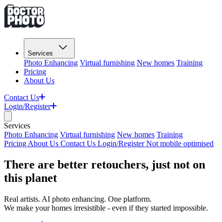
Services
Photo Enhancing
Virtual furnishing
New homes
Training
Pricing
About Us
Contact Us
Login/Register
Services
Photo Enhancing
Virtual furnishing
New homes
Training
Pricing
About Us
Contact Us
Login/Register
Not mobile optimised
There are better retouchers, ​​​​‌ ‍ ​‍​‍‌‍ ‌ ​‍‌‍‍‌‌‍‌ ‌‍‍‌‌‍ ‍​‍​‍​ ‍‍​‍​‍‌ ​ ‌‍​‌‌‍ ‍‌‍‍‌‌ ‌​‌ ‍‌​‍ ‍‌‍‍‌‌‍ ​‍​‍​‍ ​​‍​‍‌‍‍​‌ ​‍‌‍‌‌‌‍‌‍​‍​‍​ ‍‍​‍​‍​‍ ‌‍​‌‌‍‌​‌‍ ‌‌‍‍‌‌‍ ‍​‍ ‌‍‍‌‌‍ ‍‌ ‌​‌‍‌‌‌‍ ‍‌ ‌​​‍ ‌‍‌‌‌‍‌​‌‍‍‌‌ ‌​​‍ ‌‍ ‌‌‍ ‌‍‌​‌‍‌‌​ ‌‌ ​​‌ ​‍‌‍‌‌‌ ​ ‌‍‌‌‌‍ ‍‌ ‌​‌‍​‌‌ ‌​‌‍‍‌‌‍ ‌‍ ‍​ ‍ ‌‍‍‌‌‍‌​​ ‌‌‍‍​‌‍ ‌‍ ‌‌‍‌‌​ ‍ ‌ ‌​‌ ‍‌‌ ​​‌‍‌‌​ ‌‌‍‍​‌‍ ‌‍ ‌‌‍‌‌​ ‍ ‌ ​​‌‍​‌‌ ‌​‌‍‍​​ ‌‌‍​ ‌‍ ‌‍ ‍‌ ‌​‌‍‌‌‌‍ ‍‌ ‌​​‍‌‌​ ‌‌‌​​‍‌‌ ‌‍‍ ‌‍‌‌‌ ‍‌​‍‌‌​ ​ ‌​‌​​‍‌‌​ ​ ‌​‌​​‍‌‌​ ​‍​ ​‍​ ​‌​ ​ ‌‍​ ​ ​​‌‍​ ​ ​‌​ ​​​ ‌‍​ ‍‌‌‍‌‍​ ‌‌‌‍‌‍​‍‌‌​ ​‍​ ​‍​‍‌‌​ ‌‌‌​‌​​‍ ‍‌ ‌​‌‍‍‌‌ ‌​‌‍ ​‌‍‌‌​‍‌‌​ ‌‌‌​​‍‌‌ ‌‍‍ ‌‍‌‌‌ ‍‌​‍‌‌​ ​ ‌​‌​​‍‌‌​ ​ ‌​‌​​‍‌‌​ ​‍​ ​‍​ ​‍‌‍​ ​ ‍​‌‍​‍‌‍​‍‌‍‌‌‌‍‌‌‌‍‌‍​ ​ ​ ​ ​ ‌‍​ ​ ​‍‌‌​ ​‍​ ​‍​‍‌‌​ ‌‌‌​‌​​‍ ‍‌‍​ ‌‍‍​‌‍‍‌‌‍ ​‌‍‌​‌ ​‍‌‍‌‌‌‍ ‍​‍‌‌​ ‌‌‌​​‍‌‌ ‌‍‍ ‌‍‌‌‌ ‍‌​‍‌‌​ ​ ‌​‌​​‍‌‌​ ​ ‌​‌​​‍‌‌​ ​‍​ ​‍‌‍‌‌​ ‌​​ ‍​‌‍‌‍​ ‌‍​ ‌ ‌‍‌‌​ ​‌‌‍‌‍​ ‍​​ ‌‌​ ​‌​‍‌‌​ ​‍​ ​‍​‍‌‌​ ‌‌‌​‌​​‍ ‍‌ ‌​‌‍‌‌‌ ‍​‌ ‌​​ ‌‍​‍‌‍​‌‌ ​ ‌‍‌‌‌‌‌‌‌ ​‍‌‍ ​​ ‌​‍‌‌​ ​‍‌​‌‍‌‍​‌‌‍‌​‌‍ ‌‌‍‍‌‌‍ ‍​‍‌‍‌‍‍‌‌‍‌​​ ‌‌‍‍​‌‍ ‌‍ ‌‌‍‌‌​‍‌‍‌ ‌​‌ ‍‌‌ ​​‌‍‌‌​ ‌‌‍‍​‌‍ ‌‍ ‌‌‍‌‌​‍‌‍‌ ​​‌‍​‌‌ ‌​‌‍‍​​ ‌‌‍​ ‌‍ ‌‍ ‍‌ ‌​‌‍‌‌‌‍ ‍‌ ‌​​‍‌‌​ ‌‌‌​​‍‌‌ ‌‍‍ ‌‍‌‌‌ ‍‌​‍‌‌​ ​ ‌​‌​​‍‌‌​ ​ ‌​‌​​‍‌‌​ ​‍​ ​‍​ ​‌​ ​ ‌‍​ ​ ​​‌‍​ ​ ​‌​ ​​​ ‌‍​ ‍‌‌‍‌‍​ ‌‌‌‍‌‍​‍‌‌​ ​‍​ ​‍​‍‌‌​ ‌‌‌​‌​​‍ ‍‌ ‌​‌‍‍‌‌ ‌​‌‍ ​‌‍‌‌​‍‌‌​ ‌‌‌​​‍‌‌ ‌‍‍ ‌‍‌‌‌ ‍‌​‍‌‌​ ​ ‌​‌​​‍‌‌​ ​ ‌​‌​​‍‌‌​ ​‍​ ​‍​ ​‍‌‍​ ​ ‍​‌‍​‍‌‍​‍‌‍‌‌‌‍‌‌‌‍‌‍​ ​ ​ ​ ​ ‌‍​ ​ ​‍‌‌​ ​‍​ ​‍​‍‌‌​ ‌‌‌​‌​​‍ ‍‌‍​ ‌‍‍​‌‍‍‌‌‍ ​‌‍‌​‌ ​‍‌‍‌‌‌‍ ‍​‍‌‌​ ‌‌‌​​‍‌‌ ‌‍‍ ‌‍‌‌‌ ‍‌​‍‌‌​ ​ ‌​‌​​‍‌‌​ ​ ‌​‌​​‍‌‌​ ​‍​ ​‍‌‍‌‌​ ‌​​ ‍​‌‍‌‍​ ‌‍​ ‌ ‌‍‌‌​ ​‌‌‍‌‍​ ‍​​ ‌‌​ ​‌​‍‌‌​ ​‍​ ​‍​‍‌‌​ ‌‌‌​‌​​‍ ‍‌ ‌​‌‍‌‌‌ ‍​‌ ‌​​‍‌‍‌ ​​‌‍‌‌‌ ​‍‌ ​ ‌ ​​‌‍‌‌‌‍​ ‌ ‌​‌‍‍‌‌ ‌‍‌‍‌‌​ ‌‌ ​​‌ ‌‌‌‍​‍‌‍ ​‌‍‍‌‌ ​ ‌‍‍​‌‍‌‌‌‍‌​​‍​‍‌ ‌just not on
this planet​​​​‌ ‍ ​‍​‍‌‍ ‌ ​‍‌‍‍‌‌‍‌ ‌‍‍‌‌‍ ‍​‍​‍​ ‍‍​‍​‍‌ ​ ‌‍​‌‌‍ ‍‌‍‍‌‌ ‌​‌ ‍‌​‍ ‍‌‍‍‌‌‍ ​‍​‍​‍ ​​‍​‍‌‍‍​‌ ​‍‌‍‌‌‌‍‌‍​‍​‍​ ‍‍​‍​‍​‍ ‌‍​‌‌‍‌​‌‍ ‌‌‍‍‌‌‍ ‍​‍ ‌‍‍‌‌‍ ‍‌ ‌​‌‍‌‌‌‍ ‍‌ ‌​​‍ ‌‍‌‌‌‍‌​‌‍‍‌‌ ‌​​‍ ‌‍ ‌‌‍ ‌‍‌​‌‍‌‌​ ‌‌ ​​‌ ​‍‌‍‌‌‌ ​ ‌‍‌‌‌‍ ‍‌ ‌​‌‍​‌‌ ‌​‌‍‍‌‌‍ ‌‍ ‍​ ‍ ‌‍‍‌‌‍‌​​ ‌‌‍‍​‌‍ ‌‍ ‌‌‍‌‌​ ‍ ‌ ‌​‌ ‍‌‌ ​​‌‍‌‌​ ‌‌‍‍​‌‍ ‌‍ ‌‌‍‌‌​ ‍ ‌ ​​‌‍​‌‌ ‌​‌‍‍​​ ‌‌‍​ ‌‍ ‌‍ ‍‌ ‌​‌‍‌‌‌‍ ‍‌ ‌​​‍‌‌​ ‌‌‌​​‍‌‌ ‌‍‍ ‌‍‌‌‌ ‍‌​‍‌‌​ ​ ‌​‌​​‍‌‌​ ​ ‌​‌​​‍‌‌​ ​‍​ ​‍​ ​‌​ ​ ‌‍​ ​ ​​‌‍​ ​ ​‌​ ​​​ ‌‍​ ‍‌‌‍‌‍​ ‌‌‌‍‌‍​‍‌‌​ ​‍​ ​‍​‍‌‌​ ‌‌‌​‌​​‍ ‍‌ ‌​‌‍‍‌‌ ‌​‌‍ ​‌‍‌‌​‍‌‌​ ‌‌‌​​‍‌‌ ‌‍‍ ‌‍‌‌‌ ‍‌​‍‌‌​ ​ ‌​‌​​‍‌‌​ ​ ‌​‌​​‍‌‌​ ​‍​ ​‍​ ‌‍​ ​‍​ ​‍‌‍​‍​ ​‍‌‍‌​‌‍​‍​ ​​​ ‌​‌‍‌‌​ ‌​​ ‌​​‍‌‌​ ​‍​ ​‍​‍‌‌​ ‌‌‌​‌​​‍ ‍‌‍​ ‌‍‍​‌‍‍‌‌‍ ​‌‍‌​‌ ​‍‌‍‌‌‌‍ ‍​‍‌‌​ ‌‌‌​​‍‌‌ ‌‍‍ ‌‍‌‌‌ ‍‌​‍‌‌​ ​ ‌​‌​​‍‌‌​ ​ ‌​‌​​‍‌‌​ ​‍​ ​‍​ ‌ ‌‍‌‌​ ‌‌‌‍​‍​ ‌​‌‍​‌​ ‌‍‌‍​‍​ ​‍‌‍​‌‌‍‌‍​ ​‌​‍‌‌​ ​‍​ ​‍​‍‌‌​ ‌‌‌​‌​​‍ ‍‌ ‌​‌‍‌‌‌ ‍​‌ ‌​​ ‌‍​‍‌‍​‌‌ ​ ‌‍‌‌‌‌‌‌‌ ​‍‌‍ ​​ ‌​‍‌‌​ ​‍‌​‌‍‌‍​‌‌‍‌​‌‍ ‌‌‍‍‌‌‍ ‍​‍‌‍‌‍‍‌‌‍‌​​ ‌‌‍‍​‌‍ ‌‍ ‌‌‍‌‌​‍‌‍‌ ‌​‌ ‍‌‌ ​​‌‍‌‌​ ‌‌‍‍​‌‍ ‌‍ ‌‌‍‌‌​‍‌‍‌ ​​‌‍​‌‌ ‌​‌‍‍​​ ‌‌‍​ ‌‍ ‌‍ ‍‌ ‌​‌‍‌‌‌‍ ‍‌ ‌​​‍‌‌​ ‌‌‌​​‍‌‌ ‌‍‍ ‌‍‌‌‌ ‍‌​‍‌‌​ ​ ‌​‌​​‍‌‌​ ​ ‌​‌​​‍‌‌​ ​‍​ ​‍​ ​‌​ ​ ‌‍​ ​ ​​‌‍​ ​ ​‌​ ​​​ ‌‍​ ‍‌‌‍‌‍​ ‌‌‌‍‌‍​‍‌‌​ ​‍​ ​‍​‍‌‌​ ‌‌‌​‌​​‍ ‍‌ ‌​‌‍‍‌‌ ‌​‌‍ ​‌‍‌‌​‍‌‌​ ‌‌‌​​‍‌‌ ‌‍‍ ‌‍‌‌‌ ‍‌​‍‌‌​ ​ ‌​‌​​‍‌‌​ ​ ‌​‌​​‍‌‌​ ​‍​ ​‍​ ‌‍​ ​‍​ ​‍‌‍​‍​ ​‍‌‍‌​‌‍​‍​ ​​​ ‌​‌‍‌‌​ ‌​​ ‌​​‍‌‌​ ​‍​ ​‍​‍‌‌​ ‌‌‌​‌​​‍ ‍‌‍​ ‌‍‍​‌‍‍‌‌‍ ​‌‍‌​‌ ​‍‌‍‌‌‌‍ ‍​‍‌‌​ ‌‌‌​​‍‌‌ ‌‍‍ ‌‍‌‌‌ ‍‌​‍‌‌​ ​ ‌​‌​​‍‌‌​ ​ ‌​‌​​‍‌‌​ ​‍​ ​‍​ ‌ ‌‍‌‌​ ‌‌‌‍​‍​ ‌​‌‍​‌​ ‌‍‌‍​‍​ ​‍‌‍​‌‌‍‌‍​ ​‌​‍‌‌​ ​‍​ ​‍​‍‌‌​ ‌‌‌​‌​​‍ ‍‌ ‌​‌‍‌‌‌ ‍​‌ ‌​​‍‌‍‌ ​​‌‍‌‌‌ ​‍‌ ​ ‌ ​​‌‍‌‌‌‍​ ‌ ‌​‌‍‍‌‌ ‌‍‌‍‌‌​ ‌‌ ​​‌ ‌‌‌‍​‍‌‍ ​‌‍‍‌‌ ​ ‌‍‍​‌‍‌‌‌‍‌​​‍​‍‌ ‌
Real artists. AI photo enhancing. One platform. ​​​​‌ ‍ ​‍​‍‌‍ ‌ ​‍‌‍‍‌‌‍‌ ‌‍‍‌‌‍ ‍​‍​‍​ ‍‍​‍​‍‌ ​ ‌‍​‌‌‍ ‍‌‍‍‌‌ ‌​‌ ‍‌​‍ ‍‌‍‍‌‌‍ ​‍​‍​‍ ​​‍​‍‌‍‍​‌ ​‍‌‍‌‌‌‍‌‍​‍​‍​ ‍‍​‍​‍​‍ ‌‍​‌‌‍‌​‌‍ ‌‌‍‍‌‌‍ ‍​‍ ‌‍‍‌‌‍ ‍‌ ‌​‌‍‌‌‌‍ ‍‌ ‌​​‍ ‌‍‌‌‌‍‌​‌‍‍‌‌ ‌​​‍ ‌‍ ‌‌‍ ‌‍‌​‌‍‌‌​ ‌‌ ​​‌ ​‍‌‍‌‌‌ ​ ‌‍‌‌‌‍ ‍‌ ‌​‌‍​‌‌ ‌​‌‍‍‌‌‍ ‌‍ ‍​ ‍ ‌‍‍‌‌‍‌​​ ‌‌‍‍​‌‍ ‌‍ ‌‌‍‌‌​ ‍ ‌ ‌​‌ ‍‌‌ ​​‌‍‌‌​ ‌‌‍‍​‌‍ ‌‍ ‌‌‍‌‌​ ‍ ‌ ​​‌‍​‌‌ ‌​‌‍‍​​ ‌‌‍​ ‌‍ ‌‍ ‍‌ ‌​‌‍‌‌‌‍ ‍‌ ‌​​‍‌‌​ ‌‌‌​​‍‌‌ ‌‍‍ ‌‍‌‌‌ ‍‌​‍‌‌​ ​ ‌​‌​​‍‌‌​ ​ ‌​‌​​‍‌‌​ ​‍​ ​‍​ ​‌​ ​ ‌‍​ ​ ​​‌‍​ ​ ​‌​ ​​​ ‌‍​ ‍‌‌‍‌‍​ ‌‌‌‍‌‍​‍‌‌​ ​‍​ ​‍​‍‌‌​ ‌‌‌​‌​​‍ ‍‌ ​ ‌ ‌‌‌‍​‍‌ ‌​‌‍‍‌‌ ‌​‌‍ ​‌‍‌‌​‍‌‌​ ‌‌‌​​‍‌‌ ‌‍‍ ‌‍‌‌‌ ‍‌​‍‌‌​ ​ ‌​‌​​‍‌‌​ ​ ‌​‌​​‍‌‌​ ​‍​ ​‍​ ​​‌‍‌‍‌‍‌‍​ ‌‍​ ‍​​ ​‌‌‍‌‍​ ​‌​ ​‍​ ​​​ ‌‌​ ‍‌​‍‌‌​ ​‍​ ​‍​‍‌‌​ ‌‌‌​‌​​‍ ‍‌‍​ ‌‍‍​‌‍‍‌‌‍ ​‌‍‌​‌ ​‍‌‍‌‌‌‍ ‍​‍‌‌​ ‌‌‌​​‍‌‌ ‌‍‍ ‌‍‌‌‌ ‍‌​‍‌‌​ ​ ‌​‌​​‍‌‌​ ​ ‌​‌​​‍‌‌​ ​‍​ ​‍​ ​‍‌‍‌​‌‍‌‍‌‍‌​‌‍​‍‌‍​ ​ ‌ ‌‍​‌​ ‍​‌‍‌‌​ ​​‌‍‌‍​‍‌‌​ ​‍​ ​‍​‍‌‌​ ‌‌‌​‌​​‍ ‍‌ ‌​‌‍‌‌‌ ‍​‌ ‌​​ ‌‍​‍‌‍​‌‌ ​ ‌‍‌‌‌‌‌‌‌ ​‍‌‍ ​​ ‌​‍‌‌​ ​‍‌​‌‍‌‍​‌‌‍‌​‌‍ ‌‌‍‍‌‌‍ ‍​‍‌‍‌‍‍‌‌‍‌​​ ‌‌‍‍​‌‍ ‌‍ ‌‌‍‌‌​‍‌‍‌ ‌​‌ ‍‌‌ ​​‌‍‌‌​ ‌‌‍‍​‌‍ ‌‍ ‌‌‍‌‌​‍‌‍‌ ​​‌‍​‌‌ ‌​‌‍‍​​ ‌‌‍​ ‌‍ ‌‍ ‍‌ ‌​‌‍‌‌‌‍ ‍‌ ‌​​‍‌‌​ ‌‌‌​​‍‌‌ ‌‍‍ ‌‍‌‌‌ ‍‌​‍‌‌​ ​ ‌​‌​​‍‌‌​ ​ ‌​‌​​‍‌‌​ ​‍​ ​‍​ ​‌​ ​ ‌‍​ ​ ​​‌‍​ ​ ​‌​ ​​​ ‌‍​ ‍‌‌‍‌‍​ ‌‌‌‍‌‍​‍‌‌​ ​‍​ ​‍​‍‌‌​ ‌‌‌​‌​​‍ ‍‌ ​ ‌ ‌‌‌‍​‍‌ ‌​‌‍‍‌‌ ‌​‌‍ ​‌‍‌‌​‍‌‌​ ‌‌‌​​‍‌‌ ‌‍‍ ‌‍‌‌‌ ‍‌​‍‌‌​ ​ ‌​‌​​‍‌‌​ ​ ‌​‌​​‍‌‌​ ​‍​ ​‍​ ​​‌‍‌‍‌‍‌‍​ ‌‍​ ‍​​ ​‌‌‍‌‍​ ​‌​ ​‍​ ​​​ ‌‌​ ‍‌​‍‌‌​ ​‍​ ​‍​‍‌‌​ ‌‌‌​‌​​‍ ‍‌‍​ ‌‍‍​‌‍‍‌‌‍ ​‌‍‌​‌ ​‍‌‍‌‌‌‍ ‍​‍‌‌​ ‌‌‌​​‍‌‌ ‌‍‍ ‌‍‌‌‌ ‍‌​‍‌‌​ ​ ‌​‌​​‍‌‌​ ​ ‌​‌​​‍‌‌​ ​‍​ ​‍​ ​‍‌‍‌​‌‍‌‍‌‍‌​‌‍​‍‌‍​ ​ ‌ ‌‍​‌​ ‍​‌‍‌‌​ ​​‌‍‌‍​‍‌‌​ ​‍​ ​‍​‍‌‌​ ‌‌‌​‌​​‍ ‍‌ ‌​‌‍‌‌‌ ‍​‌ ‌​​‍‌‍‌ ​​‌‍‌‌‌ ​‍‌ ​ ‌ ​​‌‍‌‌‌‍​ ‌ ‌​‌‍‍‌‌ ‌‍‌‍‌‌​ ‌‌ ​​‌ ‌‌‌‍​‍‌‍ ​‌‍‍‌‌ ​ ‌‍‍​‌‍‌‌‌‍‌​​‍​‍‌ ‌
We make your homes irresistible - even if they started impossible.​​​​‌ ‍ ​‍​‍‌‍ ‌ ​‍‌‍‍‌‌‍‌ ‌‍‍‌‌‍ ‍​‍​‍​ ‍‍​‍​‍‌ ​ ‌‍​‌‌‍ ‍‌‍‍‌‌ ‌​‌ ‍‌​‍ ‍‌‍‍‌‌‍ ​‍​‍​‍ ​​‍​‍‌‍‍​‌ ​‍‌‍‌‌‌‍‌‍​‍​‍​ ‍‍​‍​‍​‍ ‌‍​‌‌‍‌​‌‍ ‌‌‍‍‌‌‍ ‍​‍ ‌‍‍‌‌‍ ‍‌ ‌​‌‍‌‌‌‍ ‍‌ ‌​​‍ ‌‍‌‌‌‍‌​‌‍‍‌‌ ‌​​‍ ‌‍ ‌‌‍ ‌‍‌​‌‍‌‌​ ‌‌ ​​‌ ​‍‌‍‌‌‌ ​ ‌‍‌‌‌‍ ‍‌ ‌​‌‍​‌‌ ‌​‌‍‍‌‌‍ ‌‍ ‍​ ‍ ‌‍‍‌‌‍‌​​ ‌‌‍‍​‌‍ ‌‍ ‌‌‍‌‌​ ‍ ‌ ‌​‌ ‍‌‌ ​​‌‍‌‌​ ‌‌‍‍​‌‍ ‌‍ ‌‌‍‌‌​ ‍ ‌ ​​‌‍​‌‌ ‌​‌‍‍​​ ‌‌‍​ ‌‍ ‌‍ ‍‌ ‌​‌‍‌‌‌‍ ‍‌ ‌​​‍‌‌​ ‌‌‌​​‍‌‌ ‌‍‍ ‌‍‌‌‌ ‍‌​‍‌‌​ ​ ‌​‌​​‍‌‌​ ​ ‌​‌​​‍‌‌​ ​‍​ ​‍​ ​‌​ ​ ‌‍​ ​ ​​‌‍​ ​ ​‌​ ​​​ ‌‍​ ‍‌‌‍‌‍​ ‌‌‌‍‌‍​‍‌‌​ ​‍​ ​‍​‍‌‌​ ‌‌‌​‌​​‍ ‍‌ ​ ‌ ‌‌‌‍​‍‌ ‌​‌‍‍‌‌ ‌​‌‍ ​‌‍‌‌​‍‌‌​ ‌‌‌​​‍‌‌ ‌‍‍ ‌‍‌‌‌ ‍‌​‍‌‌​ ​ ‌​‌​​‍‌‌​ ​ ‌​‌​​‍‌‌​ ​‍​ ​‍​ ‌ ‌‍‌‍​ ​‍​ ‍​​ ‌‍‌‍​‌​ ‍​​ ​‍​ ‍‌​ ​‌​ ​​​ ‌‍​‍‌‌​ ​‍​ ​‍​‍‌‌​ ‌‌‌​‌​​‍ ‍‌‍​ ‌‍‍​‌‍‍‌‌‍ ​‌‍‌​‌ ​‍‌‍‌‌‌‍ ‍​‍‌‌​ ‌‌‌​​‍‌‌ ‌‍‍ ‌‍‌‌‌ ‍‌​‍‌‌​ ​ ‌​‌​​‍‌‌​ ​ ‌​‌​​‍‌‌​ ​‍​ ​‍‌‍‌​​ ​‌‌‍‌‍​ ​​​ ​​‌‍‌​‌‍​‌​ ‌‌‌‍‌​​ ​‍​ ‌​​ ‍‌​‍‌‌​ ​‍​ ​‍​‍‌‌​ ‌‌‌​‌​​‍ ‍‌ ‌​‌‍‌‌‌ ‍​‌ ‌​​ ‌‍​‍‌‍​‌‌ ​ ‌‍‌‌‌‌‌‌‌ ​‍‌‍ ​​ ‌​‍‌‌​ ​‍‌​‌‍‌‍​‌‌‍‌​‌‍ ‌‌‍‍‌‌‍ ‍​‍‌‍‌‍‍‌‌‍‌​​ ‌‌‍‍​‌‍ ‌‍ ‌‌‍‌‌​‍‌‍‌ ‌​‌ ‍‌‌ ​​‌‍‌‌​ ‌‌‍‍​‌‍ ‌‍ ‌‌‍‌‌​‍‌‍‌ ​​‌‍​‌‌ ‌​‌‍‍​​ ‌‌‍​ ‌‍ ‌‍ ‍‌ ‌​‌‍‌‌‌‍ ‍‌ ‌​​‍‌‌​ ‌‌‌​​‍‌‌ ‌‍‍ ‌‍‌‌‌ ‍‌​‍‌‌​ ​ ‌​‌​​‍‌‌​ ​ ‌​‌​​‍‌‌​ ​‍​ ​‍​ ​‌​ ​ ‌‍​ ​ ​​‌‍​ ​ ​‌​ ​​​ ‌‍​ ‍‌‌‍‌‍​ ‌‌‌‍‌‍​‍‌‌​ ​‍​ ​‍​‍‌‌​ ‌‌‌​‌​​‍ ‍‌ ​ ‌ ‌‌‌‍​‍‌ ‌​‌‍‍‌‌ ‌​‌‍ ​‌‍‌‌​‍‌‌​ ‌‌‌​​‍‌‌ ‌‍‍ ‌‍‌‌‌ ‍‌​‍‌‌​ ​ ‌​‌​​‍‌‌​ ​ ‌​‌​​‍‌‌​ ​‍​ ​‍​ ‌ ‌‍‌‍​ ​‍​ ‍​​ ‌‍‌‍​‌​ ‍​​ ​‍​ ‍‌​ ​‌​ ​​​ ‌‍​‍‌‌​ ​‍​ ​‍​‍‌‌​ ‌‌‌​‌​​‍ ‍‌‍​ ‌‍‍​‌‍‍‌‌‍ ​‌‍‌​‌ ​‍‌‍‌‌‌‍ ‍​‍‌‌​ ‌‌‌​​‍‌‌ ‌‍‍ ‌‍‌‌‌ ‍‌​‍‌‌​ ​ ‌​‌​​‍‌‌​ ​ ‌​‌​​‍‌‌​ ​‍​ ​‍‌‍‌​​ ​‌‌‍‌‍​ ​​​ ​​‌‍‌​‌‍​‌​ ‌‌‌‍‌​​ ​‍​ ‌​​ ‍‌​‍‌‌​ ​‍​ ​‍​‍‌‌​ ‌‌‌​‌​​‍ ‍‌ ‌​‌‍‌‌‌ ‍​‌ ‌​​‍‌‍‌ ​​‌‍‌‌‌ ​‍‌ ​ ‌ ​​‌‍‌‌‌‍​ ‌ ‌​‌‍‍‌‌ ‌‍‌‍‌‌​ ‌‌ ​​‌ ‌‌‌‍​‍‌‍ ​‌‍‍‌‌ ​ ‌‍‍​‌‍‌‌‌‍‌​​‍​‍‌ ‌