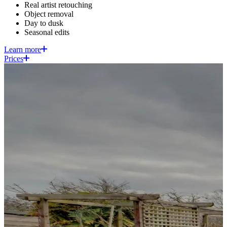
Real artist retouching​​​​‌ ‍ ​‍​‍‌‍ ‌ ​‍‌‍‍‌‌‍‌ ‌‍‍‌‌‍ ‍​‍​‍​ ‍‍​‍​‍‌ ​ ‌‍​‌‌‍ ‍‌‍‍‌‌ ‌​‌ ‍‌​‍ ‍‌‍‍‌‌‍ ​‍​‍​‍ ​​‍​‍‌‍‍​‌ ​‍‌‍‌‌‌‍‌‍​‍​‍​ ‍‍​‍​‍​‍ ‌‍​‌‌‍‌​‌‍ ‌‌‍‍‌‌‍ ‍​‍ ‌‍‍‌‌‍ ‍‌ ‌​‌‍‌‌‌‍ ‍‌ ‌​​‍ ‌‍‌‌‌‍‌​‌‍‍‌‌ ‌​​‍ ‌‍ ‌‌‍ ‌‍‌​‌‍‌‌​ ‌‌ ​​‌ ​‍‌‍‌‌‌ ​ ‌‍‌‌‌‍ ‍‌ ‌​‌‍​‌‌ ‌​‌‍‍‌‌‍ ‌‍ ‍​ ‍ ‌‍‍‌‌‍‌​​ ‌‌‍‍​‌‍ ‌‍ ‌‌‍‌‌​ ‍ ‌ ‌​‌ ‍‌‌ ​​‌‍‌‌​ ‌‌‍‍​‌‍ ‌‍ ‌‌‍‌‌​ ‍ ‌ ​​‌‍​‌‌ ‌​‌‍‍​​ ‌‌‍​ ‌‍ ‌‍ ‍‌ ‌​‌‍‌‌‌‍ ‍‌ ‌​​‍‌‌​ ‌‌‌​​‍‌‌ ‌‍‍ ‌‍‌‌‌ ‍‌​‍‌‌​ ​ ‌​‌​​‍‌‌​ ​ ‌​‌​​‍‌‌​ ​‍​ ​‍​ ​​‌‍‌‍​ ‌‌‌‍‌​​ ‍​​ ​​‌‍​‍​ ‌‍‌‍‌‍​ ‌‍​ ‌‍​ ​‌​‍‌‌​ ​‍​ ​‍​‍‌‌​ ‌‌‌​‌​​‍ ‍‌‍ ​‌‍‍‌‌ ​ ‌ ‌​​‍‌‌​ ‌‌‌​​‍‌‌ ‌‍‍ ‌‍‌‌‌ ‍‌​‍‌‌​ ​ ‌​‌​​‍‌‌​ ​ ‌​‌​​‍‌‌​ ​‍​ ​‍‌‍​‌​ ​ ‌‍​‍​ ‍‌‌‍​‍‌‍‌​​ ‌‌‌‍‌‌​ ‍‌​ ​‌​ ‌‍​ ​‌​‍‌‌​ ​‍​ ​‍​‍‌‌​ ‌‌‌​‌​​‍ ‍‌ ​ ‌ ‌‌‌‍​‍‌ ‌​‌‍‍‌‌ ‌​‌‍ ​‌‍‌‌​‍‌‌​ ‌‌‌​​‍‌‌ ‌‍‍ ‌‍‌‌‌ ‍‌​‍‌‌​ ​ ‌​‌​​‍‌‌​ ​ ‌​‌​​‍‌‌​ ​‍​ ​‍‌‍‌‍‌‍‌‌​ ​‍​ ​​​ ‌ ​ ‌​​ ‌‍‌‍​‌​ ‍‌​ ‌ ​ ‌ ​ ‌‌​‍‌‌​ ​‍​ ​‍​‍‌‌​ ‌‌‌​‌​​‍ ‍‌‍​ ‌‍‍​‌‍‍‌‌‍ ​‌‍‌​‌ ​‍‌‍‌‌‌‍ ‍​‍‌‌​ ‌‌‌​​‍‌‌ ‌‍‍ ‌‍‌‌‌ ‍‌​‍‌‌​ ​ ‌​‌​​‍‌‌​ ​ ‌​‌​​‍‌‌​ ​‍​ ​‍‌‍​ ‌‍​‌​ ‌​​ ‍​​ ‍‌​ ​‌​ ​​​ ​‌‌‍‌‌‌‍​ ​ ‌‍‌‍‌‍​‍‌‌​ ​‍​ ​‍​‍‌‌​ ‌‌‌​‌​​‍ ‍‌ ‌​‌‍‌‌‌ ‍​‌ ‌​​ ‌‍​‍‌‍​‌‌ ​ ‌‍‌‌‌‌‌‌‌ ​‍‌‍ ​​ ‌​‍‌‌​ ​‍‌​‌‍‌‍​‌‌‍‌​‌‍ ‌‌‍‍‌‌‍ ‍​‍‌‍‌‍‍‌‌‍‌​​ ‌‌‍‍​‌‍ ‌‍ ‌‌‍‌‌​‍‌‍‌ ‌​‌ ‍‌‌ ​​‌‍‌‌​ ‌‌‍‍​‌‍ ‌‍ ‌‌‍‌‌​‍‌‍‌ ​​‌‍​‌‌ ‌​‌‍‍​​ ‌‌‍​ ‌‍ ‌‍ ‍‌ ‌​‌‍‌‌‌‍ ‍‌ ‌​​‍‌‌​ ‌‌‌​​‍‌‌ ‌‍‍ ‌‍‌‌‌ ‍‌​‍‌‌​ ​ ‌​‌​​‍‌‌​ ​ ‌​‌​​‍‌‌​ ​‍​ ​‍​ ​​‌‍‌‍​ ‌‌‌‍‌​​ ‍​​ ​​‌‍​‍​ ‌‍‌‍‌‍​ ‌‍​ ‌‍​ ​‌​‍‌‌​ ​‍​ ​‍​‍‌‌​ ‌‌‌​‌​​‍ ‍‌‍ ​‌‍‍‌‌ ​ ‌ ‌​​‍‌‌​ ‌‌‌​​‍‌‌ ‌‍‍ ‌‍‌‌‌ ‍‌​‍‌‌​ ​ ‌​‌​​‍‌‌​ ​ ‌​‌​​‍‌‌​ ​‍​ ​‍‌‍​‌​ ​ ‌‍​‍​ ‍‌‌‍​‍‌‍‌​​ ‌‌‌‍‌‌​ ‍‌​ ​‌​ ‌‍​ ​‌​‍‌‌​ ​‍​ ​‍​‍‌‌​ ‌‌‌​‌​​‍ ‍‌ ​ ‌ ‌‌‌‍​‍‌ ‌​‌‍‍‌‌ ‌​‌‍ ​‌‍‌‌​‍‌‌​ ‌‌‌​​‍‌‌ ‌‍‍ ‌‍‌‌‌ ‍‌​‍‌‌​ ​ ‌​‌​​‍‌‌​ ​ ‌​‌​​‍‌‌​ ​‍​ ​‍‌‍‌‍‌‍‌‌​ ​‍​ ​​​ ‌ ​ ‌​​ ‌‍‌‍​‌​ ‍‌​ ‌ ​ ‌ ​ ‌‌​‍‌‌​ ​‍​ ​‍​‍‌‌​ ‌‌‌​‌​​‍ ‍‌‍​ ‌‍‍​‌‍‍‌‌‍ ​‌‍‌​‌ ​‍‌‍‌‌‌‍ ‍​‍‌‌​ ‌‌‌​​‍‌‌ ‌‍‍ ‌‍‌‌‌ ‍‌​‍‌‌​ ​ ‌​‌​​‍‌‌​ ​ ‌​‌​​‍‌‌​ ​‍​ ​‍‌‍​ ‌‍​‌​ ‌​​ ‍​​ ‍‌​ ​‌​ ​​​ ​‌‌‍‌‌‌‍​ ​ ‌‍‌‍‌‍​‍‌‌​ ​‍​ ​‍​‍‌‌​ ‌‌‌​‌​​‍ ‍‌ ‌​‌‍‌‌‌ ‍​‌ ‌​​‍‌‍‌ ​​‌‍‌‌‌ ​‍‌ ​ ‌ ​​‌‍‌‌‌‍​ ‌ ‌​‌‍‍‌‌ ‌‍‌‍‌‌​ ‌‌ ​​‌ ‌‌‌‍​‍‌‍ ​‌‍‍‌‌ ​ ‌‍‍​‌‍‌‌‌‍‌​​‍​‍‌ ‌
Object removal ​​​​‌ ‍ ​‍​‍‌‍ ‌ ​‍‌‍‍‌‌‍‌ ‌‍‍‌‌‍ ‍​‍​‍​ ‍‍​‍​‍‌ ​ ‌‍​‌‌‍ ‍‌‍‍‌‌ ‌​‌ ‍‌​‍ ‍‌‍‍‌‌‍ ​‍​‍​‍ ​​‍​‍‌‍‍​‌ ​‍‌‍‌‌‌‍‌‍​‍​‍​ ‍‍​‍​‍​‍ ‌‍​‌‌‍‌​‌‍ ‌‌‍‍‌‌‍ ‍​‍ ‌‍‍‌‌‍ ‍‌ ‌​‌‍‌‌‌‍ ‍‌ ‌​​‍ ‌‍‌‌‌‍‌​‌‍‍‌‌ ‌​​‍ ‌‍ ‌‌‍ ‌‍‌​‌‍‌‌​ ‌‌ ​​‌ ​‍‌‍‌‌‌ ​ ‌‍‌‌‌‍ ‍‌ ‌​‌‍​‌‌ ‌​‌‍‍‌‌‍ ‌‍ ‍​ ‍ ‌‍‍‌‌‍‌​​ ‌‌‍‍​‌‍ ‌‍ ‌‌‍‌‌​ ‍ ‌ ‌​‌ ‍‌‌ ​​‌‍‌‌​ ‌‌‍‍​‌‍ ‌‍ ‌‌‍‌‌​ ‍ ‌ ​​‌‍​‌‌ ‌​‌‍‍​​ ‌‌‍​ ‌‍ ‌‍ ‍‌ ‌​‌‍‌‌‌‍ ‍‌ ‌​​‍‌‌​ ‌‌‌​​‍‌‌ ‌‍‍ ‌‍‌‌‌ ‍‌​‍‌‌​ ​ ‌​‌​​‍‌‌​ ​ ‌​‌​​‍‌‌​ ​‍​ ​‍​ ​​‌‍‌‍​ ‌‌‌‍‌​​ ‍​​ ​​‌‍​‍​ ‌‍‌‍‌‍​ ‌‍​ ‌‍​ ​‌​‍‌‌​ ​‍​ ​‍​‍‌‌​ ‌‌‌​‌​​‍ ‍‌‍ ​‌‍‍‌‌ ​ ‌ ‌​​‍‌‌​ ‌‌‌​​‍‌‌ ‌‍‍ ‌‍‌‌‌ ‍‌​‍‌‌​ ​ ‌​‌​​‍‌‌​ ​ ‌​‌​​‍‌‌​ ​‍​ ​‍‌‍​‌​ ​ ‌‍​‍​ ‍‌‌‍​‍‌‍‌​​ ‌‌‌‍‌‌​ ‍‌​ ​‌​ ‌‍​ ​‌​‍‌‌​ ​‍​ ​‍​‍‌‌​ ‌‌‌​‌​​‍ ‍‌ ​ ‌ ‌‌‌‍​‍‌ ‌​‌‍‍‌‌ ‌​‌‍ ​‌‍‌‌​‍‌‌​ ‌‌‌​​‍‌‌ ‌‍‍ ‌‍‌‌‌ ‍‌​‍‌‌​ ​ ‌​‌​​‍‌‌​ ​ ‌​‌​​‍‌‌​ ​‍​ ​‍​ ‍​‌‍‌​‌‍​‍​ ‌‍​ ‌‌​ ‍‌​ ‌ ​ ‍​​ ‍‌​ ​​​ ​​​ ‌‍​‍‌‌​ ​‍​ ​‍​‍‌‌​ ‌‌‌​‌​​‍ ‍‌‍​ ‌‍‍​‌‍‍‌‌‍ ​‌‍‌​‌ ​‍‌‍‌‌‌‍ ‍​‍‌‌​ ‌‌‌​​‍‌‌ ‌‍‍ ‌‍‌‌‌ ‍‌​‍‌‌​ ​ ‌​‌​​‍‌‌​ ​ ‌​‌​​‍‌‌​ ​‍​ ​‍‌‍​‍‌‍​‌‌‍‌‍​ ‌‌‌‍​‌​ ​​​ ​‍​ ‌​​ ‌‍​ ‌‌​ ‍​​ ​‍​‍‌‌​ ​‍​ ​‍​‍‌‌​ ‌‌‌​‌​​‍ ‍‌ ‌​‌‍‌‌‌ ‍​‌ ‌​​ ‌‍​‍‌‍​‌‌ ​ ‌‍‌‌‌‌‌‌‌ ​‍‌‍ ​​ ‌​‍‌‌​ ​‍‌​‌‍‌‍​‌‌‍‌​‌‍ ‌‌‍‍‌‌‍ ‍​‍‌‍‌‍‍‌‌‍‌​​ ‌‌‍‍​‌‍ ‌‍ ‌‌‍‌‌​‍‌‍‌ ‌​‌ ‍‌‌ ​​‌‍‌‌​ ‌‌‍‍​‌‍ ‌‍ ‌‌‍‌‌​‍‌‍‌ ​​‌‍​‌‌ ‌​‌‍‍​​ ‌‌‍​ ‌‍ ‌‍ ‍‌ ‌​‌‍‌‌‌‍ ‍‌ ‌​​‍‌‌​ ‌‌‌​​‍‌‌ ‌‍‍ ‌‍‌‌‌ ‍‌​‍‌‌​ ​ ‌​‌​​‍‌‌​ ​ ‌​‌​​‍‌‌​ ​‍​ ​‍​ ​​‌‍‌‍​ ‌‌‌‍‌​​ ‍​​ ​​‌‍​‍​ ‌‍‌‍‌‍​ ‌‍​ ‌‍​ ​‌​‍‌‌​ ​‍​ ​‍​‍‌‌​ ‌‌‌​‌​​‍ ‍‌‍ ​‌‍‍‌‌ ​ ‌ ‌​​‍‌‌​ ‌‌‌​​‍‌‌ ‌‍‍ ‌‍‌‌‌ ‍‌​‍‌‌​ ​ ‌​‌​​‍‌‌​ ​ ‌​‌​​‍‌‌​ ​‍​ ​‍‌‍​‌​ ​ ‌‍​‍​ ‍‌‌‍​‍‌‍‌​​ ‌‌‌‍‌‌​ ‍‌​ ​‌​ ‌‍​ ​‌​‍‌‌​ ​‍​ ​‍​‍‌‌​ ‌‌‌​‌​​‍ ‍‌ ​ ‌ ‌‌‌‍​‍‌ ‌​‌‍‍‌‌ ‌​‌‍ ​‌‍‌‌​‍‌‌​ ‌‌‌​​‍‌‌ ‌‍‍ ‌‍‌‌‌ ‍‌​‍‌‌​ ​ ‌​‌​​‍‌‌​ ​ ‌​‌​​‍‌‌​ ​‍​ ​‍​ ‍​‌‍‌​‌‍​‍​ ‌‍​ ‌‌​ ‍‌​ ‌ ​ ‍​​ ‍‌​ ​​​ ​​​ ‌‍​‍‌‌​ ​‍​ ​‍​‍‌‌​ ‌‌‌​‌​​‍ ‍‌‍​ ‌‍‍​‌‍‍‌‌‍ ​‌‍‌​‌ ​‍‌‍‌‌‌‍ ‍​‍‌‌​ ‌‌‌​​‍‌‌ ‌‍‍ ‌‍‌‌‌ ‍‌​‍‌‌​ ​ ‌​‌​​‍‌‌​ ​ ‌​‌​​‍‌‌​ ​‍​ ​‍‌‍​‍‌‍​‌‌‍‌‍​ ‌‌‌‍​‌​ ​​​ ​‍​ ‌​​ ‌‍​ ‌‌​ ‍​​ ​‍​‍‌‌​ ​‍​ ​‍​‍‌‌​ ‌‌‌​‌​​‍ ‍‌ ‌​‌‍‌‌‌ ‍​‌ ‌​​‍‌‍‌ ​​‌‍‌‌‌ ​‍‌ ​ ‌ ​​‌‍‌‌‌‍​ ‌ ‌​‌‍‍‌‌ ‌‍‌‍‌‌​ ‌‌ ​​‌ ‌‌‌‍​‍‌‍ ​‌‍‍‌‌ ​ ‌‍‍​‌‍‌‌‌‍‌​​‍​‍‌ ‌
Day to dusk​​​​‌ ‍ ​‍​‍‌‍ ‌ ​‍‌‍‍‌‌‍‌ ‌‍‍‌‌‍ ‍​‍​‍​ ‍‍​‍​‍‌ ​ ‌‍​‌‌‍ ‍‌‍‍‌‌ ‌​‌ ‍‌​‍ ‍‌‍‍‌‌‍ ​‍​‍​‍ ​​‍​‍‌‍‍​‌ ​‍‌‍‌‌‌‍‌‍​‍​‍​ ‍‍​‍​‍​‍ ‌‍​‌‌‍‌​‌‍ ‌‌‍‍‌‌‍ ‍​‍ ‌‍‍‌‌‍ ‍‌ ‌​‌‍‌‌‌‍ ‍‌ ‌​​‍ ‌‍‌‌‌‍‌​‌‍‍‌‌ ‌​​‍ ‌‍ ‌‌‍ ‌‍‌​‌‍‌‌​ ‌‌ ​​‌ ​‍‌‍‌‌‌ ​ ‌‍‌‌‌‍ ‍‌ ‌​‌‍​‌‌ ‌​‌‍‍‌‌‍ ‌‍ ‍​ ‍ ‌‍‍‌‌‍‌​​ ‌‌‍‍​‌‍ ‌‍ ‌‌‍‌‌​ ‍ ‌ ‌​‌ ‍‌‌ ​​‌‍‌‌​ ‌‌‍‍​‌‍ ‌‍ ‌‌‍‌‌​ ‍ ‌ ​​‌‍​‌‌ ‌​‌‍‍​​ ‌‌‍​ ‌‍ ‌‍ ‍‌ ‌​‌‍‌‌‌‍ ‍‌ ‌​​‍‌‌​ ‌‌‌​​‍‌‌ ‌‍‍ ‌‍‌‌‌ ‍‌​‍‌‌​ ​ ‌​‌​​‍‌‌​ ​ ‌​‌​​‍‌‌​ ​‍​ ​‍​ ​​‌‍‌‍​ ‌‌‌‍‌​​ ‍​​ ​​‌‍​‍​ ‌‍‌‍‌‍​ ‌‍​ ‌‍​ ​‌​‍‌‌​ ​‍​ ​‍​‍‌‌​ ‌‌‌​‌​​‍ ‍‌‍ ​‌‍‍‌‌ ​ ‌ ‌​​‍‌‌​ ‌‌‌​​‍‌‌ ‌‍‍ ‌‍‌‌‌ ‍‌​‍‌‌​ ​ ‌​‌​​‍‌‌​ ​ ‌​‌​​‍‌‌​ ​‍​ ​‍‌‍​‌​ ​ ‌‍​‍​ ‍‌‌‍​‍‌‍‌​​ ‌‌‌‍‌‌​ ‍‌​ ​‌​ ‌‍​ ​‌​‍‌‌​ ​‍​ ​‍​‍‌‌​ ‌‌‌​‌​​‍ ‍‌ ​ ‌ ‌‌‌‍​‍‌ ‌​‌‍‍‌‌ ‌​‌‍ ​‌‍‌‌​‍‌‌​ ‌‌‌​​‍‌‌ ‌‍‍ ‌‍‌‌‌ ‍‌​‍‌‌​ ​ ‌​‌​​‍‌‌​ ​ ‌​‌​​‍‌‌​ ​‍​ ​‍​ ‍‌​ ‌ ‌‍​‍​ ‍‌‌‍​‍‌‍‌‍​ ​ ​ ​‌​ ‌ ‌‍‌​‌‍‌​‌‍​‌​‍‌‌​ ​‍​ ​‍​‍‌‌​ ‌‌‌​‌​​‍ ‍‌‍​ ‌‍‍​‌‍‍‌‌‍ ​‌‍‌​‌ ​‍‌‍‌‌‌‍ ‍​‍‌‌​ ‌‌‌​​‍‌‌ ‌‍‍ ‌‍‌‌‌ ‍‌​‍‌‌​ ​ ‌​‌​​‍‌‌​ ​ ‌​‌​​‍‌‌​ ​‍​ ​‍​ ‌‍​ ‍​​ ‌‍‌‍​‍‌‍​‍​ ‌‌​ ‌‍​ ‍‌​ ‍‌‌‍‌​​ ‌​‌‍‌​​‍‌‌​ ​‍​ ​‍​‍‌‌​ ‌‌‌​‌​​‍ ‍‌ ‌​‌‍‌‌‌ ‍​‌ ‌​​ ‌‍​‍‌‍​‌‌ ​ ‌‍‌‌‌‌‌‌‌ ​‍‌‍ ​​ ‌​‍‌‌​ ​‍‌​‌‍‌‍​‌‌‍‌​‌‍ ‌‌‍‍‌‌‍ ‍​‍‌‍‌‍‍‌‌‍‌​​ ‌‌‍‍​‌‍ ‌‍ ‌‌‍‌‌​‍‌‍‌ ‌​‌ ‍‌‌ ​​‌‍‌‌​ ‌‌‍‍​‌‍ ‌‍ ‌‌‍‌‌​‍‌‍‌ ​​‌‍​‌‌ ‌​‌‍‍​​ ‌‌‍​ ‌‍ ‌‍ ‍‌ ‌​‌‍‌‌‌‍ ‍‌ ‌​​‍‌‌​ ‌‌‌​​‍‌‌ ‌‍‍ ‌‍‌‌‌ ‍‌​‍‌‌​ ​ ‌​‌​​‍‌‌​ ​ ‌​‌​​‍‌‌​ ​‍​ ​‍​ ​​‌‍‌‍​ ‌‌‌‍‌​​ ‍​​ ​​‌‍​‍​ ‌‍‌‍‌‍​ ‌‍​ ‌‍​ ​‌​‍‌‌​ ​‍​ ​‍​‍‌‌​ ‌‌‌​‌​​‍ ‍‌‍ ​‌‍‍‌‌ ​ ‌ ‌​​‍‌‌​ ‌‌‌​​‍‌‌ ‌‍‍ ‌‍‌‌‌ ‍‌​‍‌‌​ ​ ‌​‌​​‍‌‌​ ​ ‌​‌​​‍‌‌​ ​‍​ ​‍‌‍​‌​ ​ ‌‍​‍​ ‍‌‌‍​‍‌‍‌​​ ‌‌‌‍‌‌​ ‍‌​ ​‌​ ‌‍​ ​‌​‍‌‌​ ​‍​ ​‍​‍‌‌​ ‌‌‌​‌​​‍ ‍‌ ​ ‌ ‌‌‌‍​‍‌ ‌​‌‍‍‌‌ ‌​‌‍ ​‌‍‌‌​‍‌‌​ ‌‌‌​​‍‌‌ ‌‍‍ ‌‍‌‌‌ ‍‌​‍‌‌​ ​ ‌​‌​​‍‌‌​ ​ ‌​‌​​‍‌‌​ ​‍​ ​‍​ ‍‌​ ‌ ‌‍​‍​ ‍‌‌‍​‍‌‍‌‍​ ​ ​ ​‌​ ‌ ‌‍‌​‌‍‌​‌‍​‌​‍‌‌​ ​‍​ ​‍​‍‌‌​ ‌‌‌​‌​​‍ ‍‌‍​ ‌‍‍​‌‍‍‌‌‍ ​‌‍‌​‌ ​‍‌‍‌‌‌‍ ‍​‍‌‌​ ‌‌‌​​‍‌‌ ‌‍‍ ‌‍‌‌‌ ‍‌​‍‌‌​ ​ ‌​‌​​‍‌‌​ ​ ‌​‌​​‍‌‌​ ​‍​ ​‍​ ‌‍​ ‍​​ ‌‍‌‍​‍‌‍​‍​ ‌‌​ ‌‍​ ‍‌​ ‍‌‌‍‌​​ ‌​‌‍‌​​‍‌‌​ ​‍​ ​‍​‍‌‌​ ‌‌‌​‌​​‍ ‍‌ ‌​‌‍‌‌‌ ‍​‌ ‌​​‍‌‍‌ ​​‌‍‌‌‌ ​‍‌ ​ ‌ ​​‌‍‌‌‌‍​ ‌ ‌​‌‍‍‌‌ ‌‍‌‍‌‌​ ‌‌ ​​‌ ‌‌‌‍​‍‌‍ ​‌‍‍‌‌ ​ ‌‍‍​‌‍‌‌‌‍‌​​‍​‍‌ ‌
Seasonal edits ​​​​‌ ‍ ​‍​‍‌‍ ‌ ​‍‌‍‍‌‌‍‌ ‌‍‍‌‌‍ ‍​‍​‍​ ‍‍​‍​‍‌ ​ ‌‍​‌‌‍ ‍‌‍‍‌‌ ‌​‌ ‍‌​‍ ‍‌‍‍‌‌‍ ​‍​‍​‍ ​​‍​‍‌‍‍​‌ ​‍‌‍‌‌‌‍‌‍​‍​‍​ ‍‍​‍​‍​‍ ‌‍​‌‌‍‌​‌‍ ‌‌‍‍‌‌‍ ‍​‍ ‌‍‍‌‌‍ ‍‌ ‌​‌‍‌‌‌‍ ‍‌ ‌​​‍ ‌‍‌‌‌‍‌​‌‍‍‌‌ ‌​​‍ ‌‍ ‌‌‍ ‌‍‌​‌‍‌‌​ ‌‌ ​​‌ ​‍‌‍‌‌‌ ​ ‌‍‌‌‌‍ ‍‌ ‌​‌‍​‌‌ ‌​‌‍‍‌‌‍ ‌‍ ‍​ ‍ ‌‍‍‌‌‍‌​​ ‌‌‍‍​‌‍ ‌‍ ‌‌‍‌‌​ ‍ ‌ ‌​‌ ‍‌‌ ​​‌‍‌‌​ ‌‌‍‍​‌‍ ‌‍ ‌‌‍‌‌​ ‍ ‌ ​​‌‍​‌‌ ‌​‌‍‍​​ ‌‌‍​ ‌‍ ‌‍ ‍‌ ‌​‌‍‌‌‌‍ ‍‌ ‌​​‍‌‌​ ‌‌‌​​‍‌‌ ‌‍‍ ‌‍‌‌‌ ‍‌​‍‌‌​ ​ ‌​‌​​‍‌‌​ ​ ‌​‌​​‍‌‌​ ​‍​ ​‍​ ​​‌‍‌‍​ ‌‌‌‍‌​​ ‍​​ ​​‌‍​‍​ ‌‍‌‍‌‍​ ‌‍​ ‌‍​ ​‌​‍‌‌​ ​‍​ ​‍​‍‌‌​ ‌‌‌​‌​​‍ ‍‌‍ ​‌‍‍‌‌ ​ ‌ ‌​​‍‌‌​ ‌‌‌​​‍‌‌ ‌‍‍ ‌‍‌‌‌ ‍‌​‍‌‌​ ​ ‌​‌​​‍‌‌​ ​ ‌​‌​​‍‌‌​ ​‍​ ​‍‌‍​‌​ ​ ‌‍​‍​ ‍‌‌‍​‍‌‍‌​​ ‌‌‌‍‌‌​ ‍‌​ ​‌​ ‌‍​ ​‌​‍‌‌​ ​‍​ ​‍​‍‌‌​ ‌‌‌​‌​​‍ ‍‌ ​ ‌ ‌‌‌‍​‍‌ ‌​‌‍‍‌‌ ‌​‌‍ ​‌‍‌‌​‍‌‌​ ‌‌‌​​‍‌‌ ‌‍‍ ‌‍‌‌‌ ‍‌​‍‌‌​ ​ ‌​‌​​‍‌‌​ ​ ‌​‌​​‍‌‌​ ​‍​ ​‍​ ​‌‌‍‌‍‌‍​‍‌‍‌‌‌‍​‍​ ‌​‌‍​‌​ ​​​ ‍‌​ ‌‍​ ‌ ​ ​ ​‍‌‌​ ​‍​ ​‍​‍‌‌​ ‌‌‌​‌​​‍ ‍‌‍​ ‌‍‍​‌‍‍‌‌‍ ​‌‍‌​‌ ​‍‌‍‌‌‌‍ ‍​‍‌‌​ ‌‌‌​​‍‌‌ ‌‍‍ ‌‍‌‌‌ ‍‌​‍‌‌​ ​ ‌​‌​​‍‌‌​ ​ ‌​‌​​‍‌‌​ ​‍​ ​‍​ ​ ‌‍‌‍​ ​‍‌‍​‍​ ​ ​ ​‍​ ​‍‌‍‌‌‌‍‌‍‌‍​ ​ ‌‌​ ​ ​‍‌‌​ ​‍​ ​‍​‍‌‌​ ‌‌‌​‌​​‍ ‍‌ ‌​‌‍‌‌‌ ‍​‌ ‌​​ ‌‍​‍‌‍​‌‌ ​ ‌‍‌‌‌‌‌‌‌ ​‍‌‍ ​​ ‌​‍‌‌​ ​‍‌​‌‍‌‍​‌‌‍‌​‌‍ ‌‌‍‍‌‌‍ ‍​‍‌‍‌‍‍‌‌‍‌​​ ‌‌‍‍​‌‍ ‌‍ ‌‌‍‌‌​‍‌‍‌ ‌​‌ ‍‌‌ ​​‌‍‌‌​ ‌‌‍‍​‌‍ ‌‍ ‌‌‍‌‌​‍‌‍‌ ​​‌‍​‌‌ ‌​‌‍‍​​ ‌‌‍​ ‌‍ ‌‍ ‍‌ ‌​‌‍‌‌‌‍ ‍‌ ‌​​‍‌‌​ ‌‌‌​​‍‌‌ ‌‍‍ ‌‍‌‌‌ ‍‌​‍‌‌​ ​ ‌​‌​​‍‌‌​ ​ ‌​‌​​‍‌‌​ ​‍​ ​‍​ ​​‌‍‌‍​ ‌‌‌‍‌​​ ‍​​ ​​‌‍​‍​ ‌‍‌‍‌‍​ ‌‍​ ‌‍​ ​‌​‍‌‌​ ​‍​ ​‍​‍‌‌​ ‌‌‌​‌​​‍ ‍‌‍ ​‌‍‍‌‌ ​ ‌ ‌​​‍‌‌​ ‌‌‌​​‍‌‌ ‌‍‍ ‌‍‌‌‌ ‍‌​‍‌‌​ ​ ‌​‌​​‍‌‌​ ​ ‌​‌​​‍‌‌​ ​‍​ ​‍‌‍​‌​ ​ ‌‍​‍​ ‍‌‌‍​‍‌‍‌​​ ‌‌‌‍‌‌​ ‍‌​ ​‌​ ‌‍​ ​‌​‍‌‌​ ​‍​ ​‍​‍‌‌​ ‌‌‌​‌​​‍ ‍‌ ​ ‌ ‌‌‌‍​‍‌ ‌​‌‍‍‌‌ ‌​‌‍ ​‌‍‌‌​‍‌‌​ ‌‌‌​​‍‌‌ ‌‍‍ ‌‍‌‌‌ ‍‌​‍‌‌​ ​ ‌​‌​​‍‌‌​ ​ ‌​‌​​‍‌‌​ ​‍​ ​‍​ ​‌‌‍‌‍‌‍​‍‌‍‌‌‌‍​‍​ ‌​‌‍​‌​ ​​​ ‍‌​ ‌‍​ ‌ ​ ​ ​‍‌‌​ ​‍​ ​‍​‍‌‌​ ‌‌‌​‌​​‍ ‍‌‍​ ‌‍‍​‌‍‍‌‌‍ ​‌‍‌​‌ ​‍‌‍‌‌‌‍ ‍​‍‌‌​ ‌‌‌​​‍‌‌ ‌‍‍ ‌‍‌‌‌ ‍‌​‍‌‌​ ​ ‌​‌​​‍‌‌​ ​ ‌​‌​​‍‌‌​ ​‍​ ​‍​ ​ ‌‍‌‍​ ​‍‌‍​‍​ ​ ​ ​‍​ ​‍‌‍‌‌‌‍‌‍‌‍​ ​ ‌‌​ ​ ​‍‌‌​ ​‍​ ​‍​‍‌‌​ ‌‌‌​‌​​‍ ‍‌ ‌​‌‍‌‌‌ ‍​‌ ‌​​‍‌‍‌ ​​‌‍‌‌‌ ​‍‌ ​ ‌ ​​‌‍‌‌‌‍​ ‌ ‌​‌‍‍‌‌ ‌‍‌‍‌‌​ ‌‌ ​​‌ ‌‌‌‍​‍‌‍ ​‌‍‍‌‌ ​ ‌‍‍​‌‍‌‌‌‍‌​​‍​‍‌ ‌
Learn more​​​​‌ ‍ ​‍​‍‌‍ ‌ ​‍‌‍‍‌‌‍‌ ‌‍‍‌‌‍ ‍​‍​‍​ ‍‍​‍​‍‌ ​ ‌‍​‌‌‍ ‍‌‍‍‌‌ ‌​‌ ‍‌​‍ ‍‌‍‍‌‌‍ ​‍​‍​‍ ​​‍​‍‌‍‍​‌ ​‍‌‍‌‌‌‍‌‍​‍​‍​ ‍‍​‍​‍​‍ ‌‍​‌‌‍‌​‌‍ ‌‌‍‍‌‌‍ ‍​‍ ‌‍‍‌‌‍ ‍‌ ‌​‌‍‌‌‌‍ ‍‌ ‌​​‍ ‌‍‌‌‌‍‌​‌‍‍‌‌ ‌​​‍ ‌‍ ‌‌‍ ‌‍‌​‌‍‌‌​ ‌‌ ​​‌ ​‍‌‍‌‌‌ ​ ‌‍‌‌‌‍ ‍‌ ‌​‌‍​‌‌ ‌​‌‍‍‌‌‍ ‌‍ ‍​ ‍ ‌‍‍‌‌‍‌​​ ‌‌‍‍​‌‍ ‌‍ ‌‌‍‌‌​ ‍ ‌ ‌​‌ ‍‌‌ ​​‌‍‌‌​ ‌‌‍‍​‌‍ ‌‍ ‌‌‍‌‌​ ‍ ‌ ​​‌‍​‌‌ ‌​‌‍‍​​ ‌‌‍​ ‌‍ ‌‍ ‍‌ ‌​‌‍‌‌‌‍ ‍‌ ‌​​‍‌‌​ ‌‌‌​​‍‌‌ ‌‍‍ ‌‍‌‌‌ ‍‌​‍‌‌​ ​ ‌​‌​​‍‌‌​ ​ ‌​‌​​‍‌‌​ ​‍​ ​‍​ ​​‌‍‌‍​ ‌‌‌‍‌​​ ‍​​ ​​‌‍​‍​ ‌‍‌‍‌‍​ ‌‍​ ‌‍​ ​‌​‍‌‌​ ​‍​ ​‍​‍‌‌​ ‌‌‌​‌​​‍ ‍‌‍ ​‌‍‍‌‌ ​ ‌ ‌​​‍‌‌​ ‌‌‌​​‍‌‌ ‌‍‍ ‌‍‌‌‌ ‍‌​‍‌‌​ ​ ‌​‌​​‍‌‌​ ​ ‌​‌​​‍‌‌​ ​‍​ ​‍‌‍​‌​ ​ ‌‍​‍​ ‍‌‌‍​‍‌‍‌​​ ‌‌‌‍‌‌​ ‍‌​ ​‌​ ‌‍​ ​‌​‍‌‌​ ​‍​ ​‍​‍‌‌​ ‌‌‌​‌​​‍ ‍‌‍ ​‌‍‍‌‌‍ ‍‌‍‍ ‌ ​ ​‍‌‌​ ‌‌‌​​‍‌‌ ‌‍‍ ‌‍‌‌‌ ‍‌​‍‌‌​ ​ ‌​‌​​‍‌‌​ ​ ‌​‌​​‍‌‌​ ​‍​ ​‍​ ‍‌‌‍‌‍​ ‍‌​ ​​‌‍​‌‌‍​‌​ ​‌​ ​‌‌‍​‍‌‍​ ‌‍​‍​ ‍​​‍‌‌​ ​‍​ ​‍​‍‌‌​ ‌‌‌​‌​​‍ ‍‌‍ ​‌‍‍‌‌‍ ‍‌‍‍ ‌‌‌​‌‍‌‌‌ ‍​‌ ‌​​ ‌‍​‍‌‍​‌‌ ​ ‌‍‌‌‌‌‌‌‌ ​‍‌‍ ​​ ‌​‍‌‌​ ​‍‌​‌‍‌‍​‌‌‍‌​‌‍ ‌‌‍‍‌‌‍ ‍​‍‌‍‌‍‍‌‌‍‌​​ ‌‌‍‍​‌‍ ‌‍ ‌‌‍‌‌​‍‌‍‌ ‌​‌ ‍‌‌ ​​‌‍‌‌​ ‌‌‍‍​‌‍ ‌‍ ‌‌‍‌‌​‍‌‍‌ ​​‌‍​‌‌ ‌​‌‍‍​​ ‌‌‍​ ‌‍ ‌‍ ‍‌ ‌​‌‍‌‌‌‍ ‍‌ ‌​​‍‌‌​ ‌‌‌​​‍‌‌ ‌‍‍ ‌‍‌‌‌ ‍‌​‍‌‌​ ​ ‌​‌​​‍‌‌​ ​ ‌​‌​​‍‌‌​ ​‍​ ​‍​ ​​‌‍‌‍​ ‌‌‌‍‌​​ ‍​​ ​​‌‍​‍​ ‌‍‌‍‌‍​ ‌‍​ ‌‍​ ​‌​‍‌‌​ ​‍​ ​‍​‍‌‌​ ‌‌‌​‌​​‍ ‍‌‍ ​‌‍‍‌‌ ​ ‌ ‌​​‍‌‌​ ‌‌‌​​‍‌‌ ‌‍‍ ‌‍‌‌‌ ‍‌​‍‌‌​ ​ ‌​‌​​‍‌‌​ ​ ‌​‌​​‍‌‌​ ​‍​ ​‍‌‍​‌​ ​ ‌‍​‍​ ‍‌‌‍​‍‌‍‌​​ ‌‌‌‍‌‌​ ‍‌​ ​‌​ ‌‍​ ​‌​‍‌‌​ ​‍​ ​‍​‍‌‌​ ‌‌‌​‌​​‍ ‍‌‍ ​‌‍‍‌‌‍ ‍‌‍‍ ‌ ​ ​‍‌‌​ ‌‌‌​​‍‌‌ ‌‍‍ ‌‍‌‌‌ ‍‌​‍‌‌​ ​ ‌​‌​​‍‌‌​ ​ ‌​‌​​‍‌‌​ ​‍​ ​‍​ ‍‌‌‍‌‍​ ‍‌​ ​​‌‍​‌‌‍​‌​ ​‌​ ​‌‌‍​‍‌‍​ ‌‍​‍​ ‍​​‍‌‌​ ​‍​ ​‍​‍‌‌​ ‌‌‌​‌​​‍ ‍‌‍ ​‌‍‍‌‌‍ ‍‌‍‍ ‌‌‌​‌‍‌‌‌ ‍​‌ ‌​​‍‌‍‌ ​​‌‍‌‌‌ ​‍‌ ​ ‌ ​​‌‍‌‌‌‍​ ‌ ‌​‌‍‍‌‌ ‌‍‌‍‌‌​ ‌‌ ​​‌ ‌‌‌‍​‍‌‍ ​‌‍‍‌‌ ​ ‌‍‍​‌‍‌‌‌‍‌​​‍​‍‌ ‌
Prices​​​​‌ ‍ ​‍​‍‌‍ ‌ ​‍‌‍‍‌‌‍‌ ‌‍‍‌‌‍ ‍​‍​‍​ ‍‍​‍​‍‌ ​ ‌‍​‌‌‍ ‍‌‍‍‌‌ ‌​‌ ‍‌​‍ ‍‌‍‍‌‌‍ ​‍​‍​‍ ​​‍​‍‌‍‍​‌ ​‍‌‍‌‌‌‍‌‍​‍​‍​ ‍‍​‍​‍​‍ ‌‍​‌‌‍‌​‌‍ ‌‌‍‍‌‌‍ ‍​‍ ‌‍‍‌‌‍ ‍‌ ‌​‌‍‌‌‌‍ ‍‌ ‌​​‍ ‌‍‌‌‌‍‌​‌‍‍‌‌ ‌​​‍ ‌‍ ‌‌‍ ‌‍‌​‌‍‌‌​ ‌‌ ​​‌ ​‍‌‍‌‌‌ ​ ‌‍‌‌‌‍ ‍‌ ‌​‌‍​‌‌ ‌​‌‍‍‌‌‍ ‌‍ ‍​ ‍ ‌‍‍‌‌‍‌​​ ‌‌‍‍​‌‍ ‌‍ ‌‌‍‌‌​ ‍ ‌ ‌​‌ ‍‌‌ ​​‌‍‌‌​ ‌‌‍‍​‌‍ ‌‍ ‌‌‍‌‌​ ‍ ‌ ​​‌‍​‌‌ ‌​‌‍‍​​ ‌‌‍​ ‌‍ ‌‍ ‍‌ ‌​‌‍‌‌‌‍ ‍‌ ‌​​‍‌‌​ ‌‌‌​​‍‌‌ ‌‍‍ ‌‍‌‌‌ ‍‌​‍‌‌​ ​ ‌​‌​​‍‌‌​ ​ ‌​‌​​‍‌‌​ ​‍​ ​‍​ ​​‌‍‌‍​ ‌‌‌‍‌​​ ‍​​ ​​‌‍​‍​ ‌‍‌‍‌‍​ ‌‍​ ‌‍​ ​‌​‍‌‌​ ​‍​ ​‍​‍‌‌​ ‌‌‌​‌​​‍ ‍‌‍ ​‌‍‍‌‌ ​ ‌ ‌​​‍‌‌​ ‌‌‌​​‍‌‌ ‌‍‍ ‌‍‌‌‌ ‍‌​‍‌‌​ ​ ‌​‌​​‍‌‌​ ​ ‌​‌​​‍‌‌​ ​‍​ ​‍‌‍​‌​ ​ ‌‍​‍​ ‍‌‌‍​‍‌‍‌​​ ‌‌‌‍‌‌​ ‍‌​ ​‌​ ‌‍​ ​‌​‍‌‌​ ​‍​ ​‍​‍‌‌​ ‌‌‌​‌​​‍ ‍‌‍ ​‌‍‍‌‌‍ ‍‌‍‍ ‌ ​ ​‍‌‌​ ‌‌‌​​‍‌‌ ‌‍‍ ‌‍‌‌‌ ‍‌​‍‌‌​ ​ ‌​‌​​‍‌‌​ ​ ‌​‌​​‍‌‌​ ​‍​ ​‍​ ‍‌​ ​‍‌‍​‍‌‍‌​‌‍‌​‌‍‌​​ ‍‌‌‍‌‍‌‍‌​‌‍‌‌​ ‌ ​ ​ ​‍‌‌​ ​‍​ ​‍​‍‌‌​ ‌‌‌​‌​​‍ ‍‌‍ ​‌‍‍‌‌‍ ‍‌‍‍ ‌‌‌​‌‍‌‌‌ ‍​‌ ‌​​ ‌‍​‍‌‍​‌‌ ​ ‌‍‌‌‌‌‌‌‌ ​‍‌‍ ​​ ‌​‍‌‌​ ​‍‌​‌‍‌‍​‌‌‍‌​‌‍ ‌‌‍‍‌‌‍ ‍​‍‌‍‌‍‍‌‌‍‌​​ ‌‌‍‍​‌‍ ‌‍ ‌‌‍‌‌​‍‌‍‌ ‌​‌ ‍‌‌ ​​‌‍‌‌​ ‌‌‍‍​‌‍ ‌‍ ‌‌‍‌‌​‍‌‍‌ ​​‌‍​‌‌ ‌​‌‍‍​​ ‌‌‍​ ‌‍ ‌‍ ‍‌ ‌​‌‍‌‌‌‍ ‍‌ ‌​​‍‌‌​ ‌‌‌​​‍‌‌ ‌‍‍ ‌‍‌‌‌ ‍‌​‍‌‌​ ​ ‌​‌​​‍‌‌​ ​ ‌​‌​​‍‌‌​ ​‍​ ​‍​ ​​‌‍‌‍​ ‌‌‌‍‌​​ ‍​​ ​​‌‍​‍​ ‌‍‌‍‌‍​ ‌‍​ ‌‍​ ​‌​‍‌‌​ ​‍​ ​‍​‍‌‌​ ‌‌‌​‌​​‍ ‍‌‍ ​‌‍‍‌‌ ​ ‌ ‌​​‍‌‌​ ‌‌‌​​‍‌‌ ‌‍‍ ‌‍‌‌‌ ‍‌​‍‌‌​ ​ ‌​‌​​‍‌‌​ ​ ‌​‌​​‍‌‌​ ​‍​ ​‍‌‍​‌​ ​ ‌‍​‍​ ‍‌‌‍​‍‌‍‌​​ ‌‌‌‍‌‌​ ‍‌​ ​‌​ ‌‍​ ​‌​‍‌‌​ ​‍​ ​‍​‍‌‌​ ‌‌‌​‌​​‍ ‍‌‍ ​‌‍‍‌‌‍ ‍‌‍‍ ‌ ​ ​‍‌‌​ ‌‌‌​​‍‌‌ ‌‍‍ ‌‍‌‌‌ ‍‌​‍‌‌​ ​ ‌​‌​​‍‌‌​ ​ ‌​‌​​‍‌‌​ ​‍​ ​‍​ ‍‌​ ​‍‌‍​‍‌‍‌​‌‍‌​‌‍‌​​ ‍‌‌‍‌‍‌‍‌​‌‍‌‌​ ‌ ​ ​ ​‍‌‌​ ​‍​ ​‍​‍‌‌​ ‌‌‌​‌​​‍ ‍‌‍ ​‌‍‍‌‌‍ ‍‌‍‍ ‌‌‌​‌‍‌‌‌ ‍​‌ ‌​​‍‌‍‌ ​​‌‍‌‌‌ ​‍‌ ​ ‌ ​​‌‍‌‌‌‍​ ‌ ‌​‌‍‍‌‌ ‌‍‌‍‌‌​ ‌‌ ​​‌ ‌‌‌‍​‍‌‍ ​‌‍‍‌‌ ​ ‌‍‍​‌‍‌‌‌‍‌​​‍​‍‌ ‌