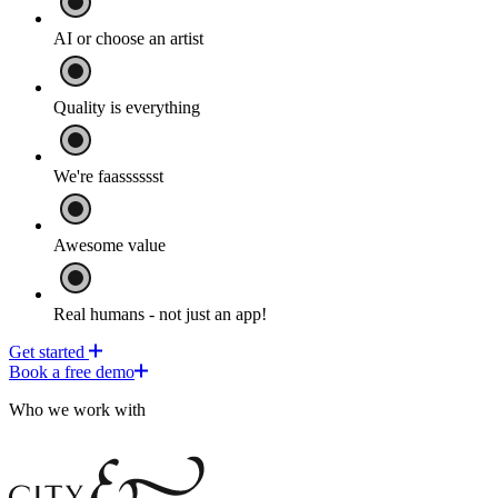
AI or choose an artist​​​​‌ ‍ ​‍​‍‌‍ ‌ ​‍‌‍‍‌‌‍‌ ‌‍‍‌‌‍ ‍​‍​‍​ ‍‍​‍​‍‌ ​ ‌‍​‌‌‍ ‍‌‍‍‌‌ ‌​‌ ‍‌​‍ ‍‌‍‍‌‌‍ ​‍​‍​‍ ​​‍​‍‌‍‍​‌ ​‍‌‍‌‌‌‍‌‍​‍​‍​ ‍‍​‍​‍​‍ ‌‍​‌‌‍‌​‌‍ ‌‌‍‍‌‌‍ ‍​‍ ‌‍‍‌‌‍ ‍‌ ‌​‌‍‌‌‌‍ ‍‌ ‌​​‍ ‌‍‌‌‌‍‌​‌‍‍‌‌ ‌​​‍ ‌‍ ‌‌‍ ‌‍‌​‌‍‌‌​ ‌‌ ​​‌ ​‍‌‍‌‌‌ ​ ‌‍‌‌‌‍ ‍‌ ‌​‌‍​‌‌ ‌​‌‍‍‌‌‍ ‌‍ ‍​ ‍ ‌‍‍‌‌‍‌​​ ‌‌‍‍​‌‍ ‌‍ ‌‌‍‌‌​ ‍ ‌ ‌​‌ ‍‌‌ ​​‌‍‌‌​ ‌‌‍‍​‌‍ ‌‍ ‌‌‍‌‌​ ‍ ‌ ​​‌‍​‌‌ ‌​‌‍‍​​ ‌‌‍​ ‌‍ ‌‍ ‍‌ ‌​‌‍‌‌‌‍ ‍‌ ‌​​‍‌‌​ ‌‌‌​​‍‌‌ ‌‍‍ ‌‍‌‌‌ ‍‌​‍‌‌​ ​ ‌​‌​​‍‌‌​ ​ ‌​‌​​‍‌‌​ ​‍​ ​‍​ ‌​​ ‌​​ ​‍​ ‌ ‌‍‌‍​ ​‌​ ‌ ​ ‌ ​ ​​​ ‌‍​ ‌‍​ ​ ​‍‌‌​ ​‍​ ​‍​‍‌‌​ ‌‌‌​‌​​‍ ‍‌‍‌‍‌‍‌‌‌‍​‌‌ ‌​‌ ‌‌‌ ​‍‌‍‌‌‌ ​ ​‍‌‌​ ‌‌‌​​‍‌‌ ‌‍‍ ‌‍‌‌‌ ‍‌​‍‌‌​ ​ ‌​‌​​‍‌‌​ ​ ‌​‌​​‍‌‌​ ​‍​ ​‍​ ‌‌​ ​ ‌‍‌‌​ ‍​​ ‌ ​ ​​‌‍​ ​ ‌ ​ ​‍‌‍‌‌​ ​ ‌‍​ ​‍‌‌​ ​‍​ ​‍​‍‌‌​ ‌‌‌​‌​​‍ ‍‌ ‌​‌‍‍‌‌ ‌​‌‍ ​‌‍‌‌​ ‌‍​‍‌‍​‌‌ ​ ‌‍‌‌‌‌‌‌‌ ​‍‌‍ ​​ ‌​‍‌‌​ ​‍‌​‌‍‌‍​‌‌‍‌​‌‍ ‌‌‍‍‌‌‍ ‍​‍‌‍‌‍‍‌‌‍‌​​ ‌‌‍‍​‌‍ ‌‍ ‌‌‍‌‌​‍‌‍‌ ‌​‌ ‍‌‌ ​​‌‍‌‌​ ‌‌‍‍​‌‍ ‌‍ ‌‌‍‌‌​‍‌‍‌ ​​‌‍​‌‌ ‌​‌‍‍​​ ‌‌‍​ ‌‍ ‌‍ ‍‌ ‌​‌‍‌‌‌‍ ‍‌ ‌​​‍‌‌​ ‌‌‌​​‍‌‌ ‌‍‍ ‌‍‌‌‌ ‍‌​‍‌‌​ ​ ‌​‌​​‍‌‌​ ​ ‌​‌​​‍‌‌​ ​‍​ ​‍​ ‌​​ ‌​​ ​‍​ ‌ ‌‍‌‍​ ​‌​ ‌ ​ ‌ ​ ​​​ ‌‍​ ‌‍​ ​ ​‍‌‌​ ​‍​ ​‍​‍‌‌​ ‌‌‌​‌​​‍ ‍‌‍‌‍‌‍‌‌‌‍​‌‌ ‌​‌ ‌‌‌ ​‍‌‍‌‌‌ ​ ​‍‌‌​ ‌‌‌​​‍‌‌ ‌‍‍ ‌‍‌‌‌ ‍‌​‍‌‌​ ​ ‌​‌​​‍‌‌​ ​ ‌​‌​​‍‌‌​ ​‍​ ​‍​ ‌‌​ ​ ‌‍‌‌​ ‍​​ ‌ ​ ​​‌‍​ ​ ‌ ​ ​‍‌‍‌‌​ ​ ‌‍​ ​‍‌‌​ ​‍​ ​‍​‍‌‌​ ‌‌‌​‌​​‍ ‍‌ ‌​‌‍‍‌‌ ‌​‌‍ ​‌‍‌‌​‍‌‍‌ ​​‌‍‌‌‌ ​‍‌ ​ ‌ ​​‌‍‌‌‌‍​ ‌ ‌​‌‍‍‌‌ ‌‍‌‍‌‌​ ‌‌ ​​‌ ‌‌‌‍​‍‌‍ ​‌‍‍‌‌ ​ ‌‍‍​‌‍‌‌‌‍‌​​‍​‍‌ ‌
Quality is everything​​​​‌ ‍ ​‍​‍‌‍ ‌ ​‍‌‍‍‌‌‍‌ ‌‍‍‌‌‍ ‍​‍​‍​ ‍‍​‍​‍‌ ​ ‌‍​‌‌‍ ‍‌‍‍‌‌ ‌​‌ ‍‌​‍ ‍‌‍‍‌‌‍ ​‍​‍​‍ ​​‍​‍‌‍‍​‌ ​‍‌‍‌‌‌‍‌‍​‍​‍​ ‍‍​‍​‍​‍ ‌‍​‌‌‍‌​‌‍ ‌‌‍‍‌‌‍ ‍​‍ ‌‍‍‌‌‍ ‍‌ ‌​‌‍‌‌‌‍ ‍‌ ‌​​‍ ‌‍‌‌‌‍‌​‌‍‍‌‌ ‌​​‍ ‌‍ ‌‌‍ ‌‍‌​‌‍‌‌​ ‌‌ ​​‌ ​‍‌‍‌‌‌ ​ ‌‍‌‌‌‍ ‍‌ ‌​‌‍​‌‌ ‌​‌‍‍‌‌‍ ‌‍ ‍​ ‍ ‌‍‍‌‌‍‌​​ ‌‌‍‍​‌‍ ‌‍ ‌‌‍‌‌​ ‍ ‌ ‌​‌ ‍‌‌ ​​‌‍‌‌​ ‌‌‍‍​‌‍ ‌‍ ‌‌‍‌‌​ ‍ ‌ ​​‌‍​‌‌ ‌​‌‍‍​​ ‌‌‍​ ‌‍ ‌‍ ‍‌ ‌​‌‍‌‌‌‍ ‍‌ ‌​​‍‌‌​ ‌‌‌​​‍‌‌ ‌‍‍ ‌‍‌‌‌ ‍‌​‍‌‌​ ​ ‌​‌​​‍‌‌​ ​ ‌​‌​​‍‌‌​ ​‍​ ​‍​ ‌​​ ‌​​ ​‍​ ‌ ‌‍‌‍​ ​‌​ ‌ ​ ‌ ​ ​​​ ‌‍​ ‌‍​ ​ ​‍‌‌​ ​‍​ ​‍​‍‌‌​ ‌‌‌​‌​​‍ ‍‌‍‌‍‌‍‌‌‌‍​‌‌ ‌​‌ ‌‌‌ ​‍‌‍‌‌‌ ​ ​‍‌‌​ ‌‌‌​​‍‌‌ ‌‍‍ ‌‍‌‌‌ ‍‌​‍‌‌​ ​ ‌​‌​​‍‌‌​ ​ ‌​‌​​‍‌‌​ ​‍​ ​‍‌‍​ ‌‍‌​‌‍​‌‌‍​‌​ ​‌​ ‌‌‌‍‌‌​ ​‍​ ​​​ ‌‍‌‍​‌‌‍​ ​‍‌‌​ ​‍​ ​‍​‍‌‌​ ‌‌‌​‌​​‍ ‍‌ ‌​‌‍‍‌‌ ‌​‌‍ ​‌‍‌‌​ ‌‍​‍‌‍​‌‌ ​ ‌‍‌‌‌‌‌‌‌ ​‍‌‍ ​​ ‌​‍‌‌​ ​‍‌​‌‍‌‍​‌‌‍‌​‌‍ ‌‌‍‍‌‌‍ ‍​‍‌‍‌‍‍‌‌‍‌​​ ‌‌‍‍​‌‍ ‌‍ ‌‌‍‌‌​‍‌‍‌ ‌​‌ ‍‌‌ ​​‌‍‌‌​ ‌‌‍‍​‌‍ ‌‍ ‌‌‍‌‌​‍‌‍‌ ​​‌‍​‌‌ ‌​‌‍‍​​ ‌‌‍​ ‌‍ ‌‍ ‍‌ ‌​‌‍‌‌‌‍ ‍‌ ‌​​‍‌‌​ ‌‌‌​​‍‌‌ ‌‍‍ ‌‍‌‌‌ ‍‌​‍‌‌​ ​ ‌​‌​​‍‌‌​ ​ ‌​‌​​‍‌‌​ ​‍​ ​‍​ ‌​​ ‌​​ ​‍​ ‌ ‌‍‌‍​ ​‌​ ‌ ​ ‌ ​ ​​​ ‌‍​ ‌‍​ ​ ​‍‌‌​ ​‍​ ​‍​‍‌‌​ ‌‌‌​‌​​‍ ‍‌‍‌‍‌‍‌‌‌‍​‌‌ ‌​‌ ‌‌‌ ​‍‌‍‌‌‌ ​ ​‍‌‌​ ‌‌‌​​‍‌‌ ‌‍‍ ‌‍‌‌‌ ‍‌​‍‌‌​ ​ ‌​‌​​‍‌‌​ ​ ‌​‌​​‍‌‌​ ​‍​ ​‍‌‍​ ‌‍‌​‌‍​‌‌‍​‌​ ​‌​ ‌‌‌‍‌‌​ ​‍​ ​​​ ‌‍‌‍​‌‌‍​ ​‍‌‌​ ​‍​ ​‍​‍‌‌​ ‌‌‌​‌​​‍ ‍‌ ‌​‌‍‍‌‌ ‌​‌‍ ​‌‍‌‌​‍‌‍‌ ​​‌‍‌‌‌ ​‍‌ ​ ‌ ​​‌‍‌‌‌‍​ ‌ ‌​‌‍‍‌‌ ‌‍‌‍‌‌​ ‌‌ ​​‌ ‌‌‌‍​‍‌‍ ​‌‍‍‌‌ ​ ‌‍‍​‌‍‌‌‌‍‌​​‍​‍‌ ‌
We're faasssssst​​​​‌ ‍ ​‍​‍‌‍ ‌ ​‍‌‍‍‌‌‍‌ ‌‍‍‌‌‍ ‍​‍​‍​ ‍‍​‍​‍‌ ​ ‌‍​‌‌‍ ‍‌‍‍‌‌ ‌​‌ ‍‌​‍ ‍‌‍‍‌‌‍ ​‍​‍​‍ ​​‍​‍‌‍‍​‌ ​‍‌‍‌‌‌‍‌‍​‍​‍​ ‍‍​‍​‍​‍ ‌‍​‌‌‍‌​‌‍ ‌‌‍‍‌‌‍ ‍​‍ ‌‍‍‌‌‍ ‍‌ ‌​‌‍‌‌‌‍ ‍‌ ‌​​‍ ‌‍‌‌‌‍‌​‌‍‍‌‌ ‌​​‍ ‌‍ ‌‌‍ ‌‍‌​‌‍‌‌​ ‌‌ ​​‌ ​‍‌‍‌‌‌ ​ ‌‍‌‌‌‍ ‍‌ ‌​‌‍​‌‌ ‌​‌‍‍‌‌‍ ‌‍ ‍​ ‍ ‌‍‍‌‌‍‌​​ ‌‌‍‍​‌‍ ‌‍ ‌‌‍‌‌​ ‍ ‌ ‌​‌ ‍‌‌ ​​‌‍‌‌​ ‌‌‍‍​‌‍ ‌‍ ‌‌‍‌‌​ ‍ ‌ ​​‌‍​‌‌ ‌​‌‍‍​​ ‌‌‍​ ‌‍ ‌‍ ‍‌ ‌​‌‍‌‌‌‍ ‍‌ ‌​​‍‌‌​ ‌‌‌​​‍‌‌ ‌‍‍ ‌‍‌‌‌ ‍‌​‍‌‌​ ​ ‌​‌​​‍‌‌​ ​ ‌​‌​​‍‌‌​ ​‍​ ​‍​ ‌​​ ‌​​ ​‍​ ‌ ‌‍‌‍​ ​‌​ ‌ ​ ‌ ​ ​​​ ‌‍​ ‌‍​ ​ ​‍‌‌​ ​‍​ ​‍​‍‌‌​ ‌‌‌​‌​​‍ ‍‌‍‌‍‌‍‌‌‌‍​‌‌ ‌​‌ ‌‌‌ ​‍‌‍‌‌‌ ​ ​‍‌‌​ ‌‌‌​​‍‌‌ ‌‍‍ ‌‍‌‌‌ ‍‌​‍‌‌​ ​ ‌​‌​​‍‌‌​ ​ ‌​‌​​‍‌‌​ ​‍​ ​‍​ ​‌‌‍​‍‌‍​‌​ ‌ ​ ‌‍​ ‌‍​ ​ ​ ‍‌​ ​​‌‍‌‍​ ​‍‌‍‌‌​‍‌‌​ ​‍​ ​‍​‍‌‌​ ‌‌‌​‌​​‍ ‍‌ ‌​‌‍‍‌‌ ‌​‌‍ ​‌‍‌‌​ ‌‍​‍‌‍​‌‌ ​ ‌‍‌‌‌‌‌‌‌ ​‍‌‍ ​​ ‌​‍‌‌​ ​‍‌​‌‍‌‍​‌‌‍‌​‌‍ ‌‌‍‍‌‌‍ ‍​‍‌‍‌‍‍‌‌‍‌​​ ‌‌‍‍​‌‍ ‌‍ ‌‌‍‌‌​‍‌‍‌ ‌​‌ ‍‌‌ ​​‌‍‌‌​ ‌‌‍‍​‌‍ ‌‍ ‌‌‍‌‌​‍‌‍‌ ​​‌‍​‌‌ ‌​‌‍‍​​ ‌‌‍​ ‌‍ ‌‍ ‍‌ ‌​‌‍‌‌‌‍ ‍‌ ‌​​‍‌‌​ ‌‌‌​​‍‌‌ ‌‍‍ ‌‍‌‌‌ ‍‌​‍‌‌​ ​ ‌​‌​​‍‌‌​ ​ ‌​‌​​‍‌‌​ ​‍​ ​‍​ ‌​​ ‌​​ ​‍​ ‌ ‌‍‌‍​ ​‌​ ‌ ​ ‌ ​ ​​​ ‌‍​ ‌‍​ ​ ​‍‌‌​ ​‍​ ​‍​‍‌‌​ ‌‌‌​‌​​‍ ‍‌‍‌‍‌‍‌‌‌‍​‌‌ ‌​‌ ‌‌‌ ​‍‌‍‌‌‌ ​ ​‍‌‌​ ‌‌‌​​‍‌‌ ‌‍‍ ‌‍‌‌‌ ‍‌​‍‌‌​ ​ ‌​‌​​‍‌‌​ ​ ‌​‌​​‍‌‌​ ​‍​ ​‍​ ​‌‌‍​‍‌‍​‌​ ‌ ​ ‌‍​ ‌‍​ ​ ​ ‍‌​ ​​‌‍‌‍​ ​‍‌‍‌‌​‍‌‌​ ​‍​ ​‍​‍‌‌​ ‌‌‌​‌​​‍ ‍‌ ‌​‌‍‍‌‌ ‌​‌‍ ​‌‍‌‌​‍‌‍‌ ​​‌‍‌‌‌ ​‍‌ ​ ‌ ​​‌‍‌‌‌‍​ ‌ ‌​‌‍‍‌‌ ‌‍‌‍‌‌​ ‌‌ ​​‌ ‌‌‌‍​‍‌‍ ​‌‍‍‌‌ ​ ‌‍‍​‌‍‌‌‌‍‌​​‍​‍‌ ‌
Awesome value​​​​‌ ‍ ​‍​‍‌‍ ‌ ​‍‌‍‍‌‌‍‌ ‌‍‍‌‌‍ ‍​‍​‍​ ‍‍​‍​‍‌ ​ ‌‍​‌‌‍ ‍‌‍‍‌‌ ‌​‌ ‍‌​‍ ‍‌‍‍‌‌‍ ​‍​‍​‍ ​​‍​‍‌‍‍​‌ ​‍‌‍‌‌‌‍‌‍​‍​‍​ ‍‍​‍​‍​‍ ‌‍​‌‌‍‌​‌‍ ‌‌‍‍‌‌‍ ‍​‍ ‌‍‍‌‌‍ ‍‌ ‌​‌‍‌‌‌‍ ‍‌ ‌​​‍ ‌‍‌‌‌‍‌​‌‍‍‌‌ ‌​​‍ ‌‍ ‌‌‍ ‌‍‌​‌‍‌‌​ ‌‌ ​​‌ ​‍‌‍‌‌‌ ​ ‌‍‌‌‌‍ ‍‌ ‌​‌‍​‌‌ ‌​‌‍‍‌‌‍ ‌‍ ‍​ ‍ ‌‍‍‌‌‍‌​​ ‌‌‍‍​‌‍ ‌‍ ‌‌‍‌‌​ ‍ ‌ ‌​‌ ‍‌‌ ​​‌‍‌‌​ ‌‌‍‍​‌‍ ‌‍ ‌‌‍‌‌​ ‍ ‌ ​​‌‍​‌‌ ‌​‌‍‍​​ ‌‌‍​ ‌‍ ‌‍ ‍‌ ‌​‌‍‌‌‌‍ ‍‌ ‌​​‍‌‌​ ‌‌‌​​‍‌‌ ‌‍‍ ‌‍‌‌‌ ‍‌​‍‌‌​ ​ ‌​‌​​‍‌‌​ ​ ‌​‌​​‍‌‌​ ​‍​ ​‍​ ‌​​ ‌​​ ​‍​ ‌ ‌‍‌‍​ ​‌​ ‌ ​ ‌ ​ ​​​ ‌‍​ ‌‍​ ​ ​‍‌‌​ ​‍​ ​‍​‍‌‌​ ‌‌‌​‌​​‍ ‍‌‍‌‍‌‍‌‌‌‍​‌‌ ‌​‌ ‌‌‌ ​‍‌‍‌‌‌ ​ ​‍‌‌​ ‌‌‌​​‍‌‌ ‌‍‍ ‌‍‌‌‌ ‍‌​‍‌‌​ ​ ‌​‌​​‍‌‌​ ​ ‌​‌​​‍‌‌​ ​‍​ ​‍​ ‌‍‌‍‌‌​ ​​​ ‍​‌‍‌‍​ ‌‍​ ​‌‌‍​ ​ ‌‍​ ‌ ‌‍​‍​ ‌‍​‍‌‌​ ​‍​ ​‍​‍‌‌​ ‌‌‌​‌​​‍ ‍‌ ‌​‌‍‍‌‌ ‌​‌‍ ​‌‍‌‌​ ‌‍​‍‌‍​‌‌ ​ ‌‍‌‌‌‌‌‌‌ ​‍‌‍ ​​ ‌​‍‌‌​ ​‍‌​‌‍‌‍​‌‌‍‌​‌‍ ‌‌‍‍‌‌‍ ‍​‍‌‍‌‍‍‌‌‍‌​​ ‌‌‍‍​‌‍ ‌‍ ‌‌‍‌‌​‍‌‍‌ ‌​‌ ‍‌‌ ​​‌‍‌‌​ ‌‌‍‍​‌‍ ‌‍ ‌‌‍‌‌​‍‌‍‌ ​​‌‍​‌‌ ‌​‌‍‍​​ ‌‌‍​ ‌‍ ‌‍ ‍‌ ‌​‌‍‌‌‌‍ ‍‌ ‌​​‍‌‌​ ‌‌‌​​‍‌‌ ‌‍‍ ‌‍‌‌‌ ‍‌​‍‌‌​ ​ ‌​‌​​‍‌‌​ ​ ‌​‌​​‍‌‌​ ​‍​ ​‍​ ‌​​ ‌​​ ​‍​ ‌ ‌‍‌‍​ ​‌​ ‌ ​ ‌ ​ ​​​ ‌‍​ ‌‍​ ​ ​‍‌‌​ ​‍​ ​‍​‍‌‌​ ‌‌‌​‌​​‍ ‍‌‍‌‍‌‍‌‌‌‍​‌‌ ‌​‌ ‌‌‌ ​‍‌‍‌‌‌ ​ ​‍‌‌​ ‌‌‌​​‍‌‌ ‌‍‍ ‌‍‌‌‌ ‍‌​‍‌‌​ ​ ‌​‌​​‍‌‌​ ​ ‌​‌​​‍‌‌​ ​‍​ ​‍​ ‌‍‌‍‌‌​ ​​​ ‍​‌‍‌‍​ ‌‍​ ​‌‌‍​ ​ ‌‍​ ‌ ‌‍​‍​ ‌‍​‍‌‌​ ​‍​ ​‍​‍‌‌​ ‌‌‌​‌​​‍ ‍‌ ‌​‌‍‍‌‌ ‌​‌‍ ​‌‍‌‌​‍‌‍‌ ​​‌‍‌‌‌ ​‍‌ ​ ‌ ​​‌‍‌‌‌‍​ ‌ ‌​‌‍‍‌‌ ‌‍‌‍‌‌​ ‌‌ ​​‌ ‌‌‌‍​‍‌‍ ​‌‍‍‌‌ ​ ‌‍‍​‌‍‌‌‌‍‌​​‍​‍‌ ‌
Real humans - not just an app!​​​​‌ ‍ ​‍​‍‌‍ ‌ ​‍‌‍‍‌‌‍‌ ‌‍‍‌‌‍ ‍​‍​‍​ ‍‍​‍​‍‌ ​ ‌‍​‌‌‍ ‍‌‍‍‌‌ ‌​‌ ‍‌​‍ ‍‌‍‍‌‌‍ ​‍​‍​‍ ​​‍​‍‌‍‍​‌ ​‍‌‍‌‌‌‍‌‍​‍​‍​ ‍‍​‍​‍​‍ ‌‍​‌‌‍‌​‌‍ ‌‌‍‍‌‌‍ ‍​‍ ‌‍‍‌‌‍ ‍‌ ‌​‌‍‌‌‌‍ ‍‌ ‌​​‍ ‌‍‌‌‌‍‌​‌‍‍‌‌ ‌​​‍ ‌‍ ‌‌‍ ‌‍‌​‌‍‌‌​ ‌‌ ​​‌ ​‍‌‍‌‌‌ ​ ‌‍‌‌‌‍ ‍‌ ‌​‌‍​‌‌ ‌​‌‍‍‌‌‍ ‌‍ ‍​ ‍ ‌‍‍‌‌‍‌​​ ‌‌‍‍​‌‍ ‌‍ ‌‌‍‌‌​ ‍ ‌ ‌​‌ ‍‌‌ ​​‌‍‌‌​ ‌‌‍‍​‌‍ ‌‍ ‌‌‍‌‌​ ‍ ‌ ​​‌‍​‌‌ ‌​‌‍‍​​ ‌‌‍​ ‌‍ ‌‍ ‍‌ ‌​‌‍‌‌‌‍ ‍‌ ‌​​‍‌‌​ ‌‌‌​​‍‌‌ ‌‍‍ ‌‍‌‌‌ ‍‌​‍‌‌​ ​ ‌​‌​​‍‌‌​ ​ ‌​‌​​‍‌‌​ ​‍​ ​‍​ ‌​​ ‌​​ ​‍​ ‌ ‌‍‌‍​ ​‌​ ‌ ​ ‌ ​ ​​​ ‌‍​ ‌‍​ ​ ​‍‌‌​ ​‍​ ​‍​‍‌‌​ ‌‌‌​‌​​‍ ‍‌‍‌‍‌‍‌‌‌‍​‌‌ ‌​‌ ‌‌‌ ​‍‌‍‌‌‌ ​ ​‍‌‌​ ‌‌‌​​‍‌‌ ‌‍‍ ‌‍‌‌‌ ‍‌​‍‌‌​ ​ ‌​‌​​‍‌‌​ ​ ‌​‌​​‍‌‌​ ​‍​ ​‍‌‍‌‍​ ​​‌‍‌​​ ‌ ​ ‌​‌‍​ ​ ‍​​ ‌ ‌‍‌​​ ‍​​ ​ ‌‍‌‌​ ‌​​ ​‍​ ‌​​ ​‌​ ‍​​ ​​​ ​‌‌‍​‍​ ​ ​ ‌ ‌‍‌​​ ‍​‌‍​ ‌‍‌‌​ ‌‌‌‍​‌​ ‌ ​ ‌‍‌‍​‍‌‍​‍​‍‌‌​ ​‍​ ​‍​‍‌‌​ ‌‌‌​‌​​‍ ‍‌ ‌​‌‍‍‌‌ ‌​‌‍ ​‌‍‌‌​ ‌‍​‍‌‍​‌‌ ​ ‌‍‌‌‌‌‌‌‌ ​‍‌‍ ​​ ‌​‍‌‌​ ​‍‌​‌‍‌‍​‌‌‍‌​‌‍ ‌‌‍‍‌‌‍ ‍​‍‌‍‌‍‍‌‌‍‌​​ ‌‌‍‍​‌‍ ‌‍ ‌‌‍‌‌​‍‌‍‌ ‌​‌ ‍‌‌ ​​‌‍‌‌​ ‌‌‍‍​‌‍ ‌‍ ‌‌‍‌‌​‍‌‍‌ ​​‌‍​‌‌ ‌​‌‍‍​​ ‌‌‍​ ‌‍ ‌‍ ‍‌ ‌​‌‍‌‌‌‍ ‍‌ ‌​​‍‌‌​ ‌‌‌​​‍‌‌ ‌‍‍ ‌‍‌‌‌ ‍‌​‍‌‌​ ​ ‌​‌​​‍‌‌​ ​ ‌​‌​​‍‌‌​ ​‍​ ​‍​ ‌​​ ‌​​ ​‍​ ‌ ‌‍‌‍​ ​‌​ ‌ ​ ‌ ​ ​​​ ‌‍​ ‌‍​ ​ ​‍‌‌​ ​‍​ ​‍​‍‌‌​ ‌‌‌​‌​​‍ ‍‌‍‌‍‌‍‌‌‌‍​‌‌ ‌​‌ ‌‌‌ ​‍‌‍‌‌‌ ​ ​‍‌‌​ ‌‌‌​​‍‌‌ ‌‍‍ ‌‍‌‌‌ ‍‌​‍‌‌​ ​ ‌​‌​​‍‌‌​ ​ ‌​‌​​‍‌‌​ ​‍​ ​‍‌‍‌‍​ ​​‌‍‌​​ ‌ ​ ‌​‌‍​ ​ ‍​​ ‌ ‌‍‌​​ ‍​​ ​ ‌‍‌‌​ ‌​​ ​‍​ ‌​​ ​‌​ ‍​​ ​​​ ​‌‌‍​‍​ ​ ​ ‌ ‌‍‌​​ ‍​‌‍​ ‌‍‌‌​ ‌‌‌‍​‌​ ‌ ​ ‌‍‌‍​‍‌‍​‍​‍‌‌​ ​‍​ ​‍​‍‌‌​ ‌‌‌​‌​​‍ ‍‌ ‌​‌‍‍‌‌ ‌​‌‍ ​‌‍‌‌​‍‌‍‌ ​​‌‍‌‌‌ ​‍‌ ​ ‌ ​​‌‍‌‌‌‍​ ‌ ‌​‌‍‍‌‌ ‌‍‌‍‌‌​ ‌‌ ​​‌ ‌‌‌‍​‍‌‍ ​‌‍‍‌‌ ​ ‌‍‍​‌‍‌‌‌‍‌​​‍​‍‌ ‌
Get started ​​​​‌ ‍ ​‍​‍‌‍ ‌ ​‍‌‍‍‌‌‍‌ ‌‍‍‌‌‍ ‍​‍​‍​ ‍‍​‍​‍‌ ​ ‌‍​‌‌‍ ‍‌‍‍‌‌ ‌​‌ ‍‌​‍ ‍‌‍‍‌‌‍ ​‍​‍​‍ ​​‍​‍‌‍‍​‌ ​‍‌‍‌‌‌‍‌‍​‍​‍​ ‍‍​‍​‍​‍ ‌‍​‌‌‍‌​‌‍ ‌‌‍‍‌‌‍ ‍​‍ ‌‍‍‌‌‍ ‍‌ ‌​‌‍‌‌‌‍ ‍‌ ‌​​‍ ‌‍‌‌‌‍‌​‌‍‍‌‌ ‌​​‍ ‌‍ ‌‌‍ ‌‍‌​‌‍‌‌​ ‌‌ ​​‌ ​‍‌‍‌‌‌ ​ ‌‍‌‌‌‍ ‍‌ ‌​‌‍​‌‌ ‌​‌‍‍‌‌‍ ‌‍ ‍​ ‍ ‌‍‍‌‌‍‌​​ ‌‌‍‍​‌‍ ‌‍ ‌‌‍‌‌​ ‍ ‌ ‌​‌ ‍‌‌ ​​‌‍‌‌​ ‌‌‍‍​‌‍ ‌‍ ‌‌‍‌‌​ ‍ ‌ ​​‌‍​‌‌ ‌​‌‍‍​​ ‌‌‍​ ‌‍ ‌‍ ‍‌ ‌​‌‍‌‌‌‍ ‍‌ ‌​​‍‌‌​ ‌‌‌​​‍‌‌ ‌‍‍ ‌‍‌‌‌ ‍‌​‍‌‌​ ​ ‌​‌​​‍‌‌​ ​ ‌​‌​​‍‌‌​ ​‍​ ​‍​ ‌​​ ‌​​ ​‍​ ‌ ‌‍‌‍​ ​‌​ ‌ ​ ‌ ​ ​​​ ‌‍​ ‌‍​ ​ ​‍‌‌​ ​‍​ ​‍​‍‌‌​ ‌‌‌​‌​​‍ ‍‌‍ ​‌‍‍‌‌‍ ‍‌‍‍ ‌ ​ ​‍‌‌​ ‌‌‌​​‍‌‌ ‌‍‍ ‌‍‌‌‌ ‍‌​‍‌‌​ ​ ‌​‌​​‍‌‌​ ​ ‌​‌​​‍‌‌​ ​‍​ ​‍​ ​​​ ‍​​ ‌‍​ ‍‌​ ‌‍​ ​‌​ ‍‌​ ‌‌​ ​ ​ ‌‍‌‍​‌‌‍‌​​‍‌‌​ ​‍​ ​‍​‍‌‌​ ‌‌‌​‌​​‍ ‍‌‍ ​‌‍‍‌‌‍ ‍‌‍‍ ‌‌‌​‌‍‌‌‌ ‍​‌ ‌​​ ‌‍​‍‌‍​‌‌ ​ ‌‍‌‌‌‌‌‌‌ ​‍‌‍ ​​ ‌​‍‌‌​ ​‍‌​‌‍‌‍​‌‌‍‌​‌‍ ‌‌‍‍‌‌‍ ‍​‍‌‍‌‍‍‌‌‍‌​​ ‌‌‍‍​‌‍ ‌‍ ‌‌‍‌‌​‍‌‍‌ ‌​‌ ‍‌‌ ​​‌‍‌‌​ ‌‌‍‍​‌‍ ‌‍ ‌‌‍‌‌​‍‌‍‌ ​​‌‍​‌‌ ‌​‌‍‍​​ ‌‌‍​ ‌‍ ‌‍ ‍‌ ‌​‌‍‌‌‌‍ ‍‌ ‌​​‍‌‌​ ‌‌‌​​‍‌‌ ‌‍‍ ‌‍‌‌‌ ‍‌​‍‌‌​ ​ ‌​‌​​‍‌‌​ ​ ‌​‌​​‍‌‌​ ​‍​ ​‍​ ‌​​ ‌​​ ​‍​ ‌ ‌‍‌‍​ ​‌​ ‌ ​ ‌ ​ ​​​ ‌‍​ ‌‍​ ​ ​‍‌‌​ ​‍​ ​‍​‍‌‌​ ‌‌‌​‌​​‍ ‍‌‍ ​‌‍‍‌‌‍ ‍‌‍‍ ‌ ​ ​‍‌‌​ ‌‌‌​​‍‌‌ ‌‍‍ ‌‍‌‌‌ ‍‌​‍‌‌​ ​ ‌​‌​​‍‌‌​ ​ ‌​‌​​‍‌‌​ ​‍​ ​‍​ ​​​ ‍​​ ‌‍​ ‍‌​ ‌‍​ ​‌​ ‍‌​ ‌‌​ ​ ​ ‌‍‌‍​‌‌‍‌​​‍‌‌​ ​‍​ ​‍​‍‌‌​ ‌‌‌​‌​​‍ ‍‌‍ ​‌‍‍‌‌‍ ‍‌‍‍ ‌‌‌​‌‍‌‌‌ ‍​‌ ‌​​‍‌‍‌ ​​‌‍‌‌‌ ​‍‌ ​ ‌ ​​‌‍‌‌‌‍​ ‌ ‌​‌‍‍‌‌ ‌‍‌‍‌‌​ ‌‌ ​​‌ ‌‌‌‍​‍‌‍ ​‌‍‍‌‌ ​ ‌‍‍​‌‍‌‌‌‍‌​​‍​‍‌ ‌
Book a free demo​​​​‌ ‍ ​‍​‍‌‍ ‌ ​‍‌‍‍‌‌‍‌ ‌‍‍‌‌‍ ‍​‍​‍​ ‍‍​‍​‍‌ ​ ‌‍​‌‌‍ ‍‌‍‍‌‌ ‌​‌ ‍‌​‍ ‍‌‍‍‌‌‍ ​‍​‍​‍ ​​‍​‍‌‍‍​‌ ​‍‌‍‌‌‌‍‌‍​‍​‍​ ‍‍​‍​‍​‍ ‌‍​‌‌‍‌​‌‍ ‌‌‍‍‌‌‍ ‍​‍ ‌‍‍‌‌‍ ‍‌ ‌​‌‍‌‌‌‍ ‍‌ ‌​​‍ ‌‍‌‌‌‍‌​‌‍‍‌‌ ‌​​‍ ‌‍ ‌‌‍ ‌‍‌​‌‍‌‌​ ‌‌ ​​‌ ​‍‌‍‌‌‌ ​ ‌‍‌‌‌‍ ‍‌ ‌​‌‍​‌‌ ‌​‌‍‍‌‌‍ ‌‍ ‍​ ‍ ‌‍‍‌‌‍‌​​ ‌‌‍‍​‌‍ ‌‍ ‌‌‍‌‌​ ‍ ‌ ‌​‌ ‍‌‌ ​​‌‍‌‌​ ‌‌‍‍​‌‍ ‌‍ ‌‌‍‌‌​ ‍ ‌ ​​‌‍​‌‌ ‌​‌‍‍​​ ‌‌‍​ ‌‍ ‌‍ ‍‌ ‌​‌‍‌‌‌‍ ‍‌ ‌​​‍‌‌​ ‌‌‌​​‍‌‌ ‌‍‍ ‌‍‌‌‌ ‍‌​‍‌‌​ ​ ‌​‌​​‍‌‌​ ​ ‌​‌​​‍‌‌​ ​‍​ ​‍​ ‌​​ ‌​​ ​‍​ ‌ ‌‍‌‍​ ​‌​ ‌ ​ ‌ ​ ​​​ ‌‍​ ‌‍​ ​ ​‍‌‌​ ​‍​ ​‍​‍‌‌​ ‌‌‌​‌​​‍ ‍‌‍ ​‌‍‍‌‌‍ ‍‌‍‍ ‌ ​ ​‍‌‌​ ‌‌‌​​‍‌‌ ‌‍‍ ‌‍‌‌‌ ‍‌​‍‌‌​ ​ ‌​‌​​‍‌‌​ ​ ‌​‌​​‍‌‌​ ​‍​ ​‍​ ​​‌‍‌​​ ​‌​ ‍‌‌‍​‍​ ‌​​ ‌‌‌‍​‌​ ​‌​ ​​‌‍​‍​ ‍‌​‍‌‌​ ​‍​ ​‍​‍‌‌​ ‌‌‌​‌​​‍ ‍‌‍ ​‌‍‍‌‌‍ ‍‌‍‍ ‌‌‌​‌‍‌‌‌ ‍​‌ ‌​​ ‌‍​‍‌‍​‌‌ ​ ‌‍‌‌‌‌‌‌‌ ​‍‌‍ ​​ ‌​‍‌‌​ ​‍‌​‌‍‌‍​‌‌‍‌​‌‍ ‌‌‍‍‌‌‍ ‍​‍‌‍‌‍‍‌‌‍‌​​ ‌‌‍‍​‌‍ ‌‍ ‌‌‍‌‌​‍‌‍‌ ‌​‌ ‍‌‌ ​​‌‍‌‌​ ‌‌‍‍​‌‍ ‌‍ ‌‌‍‌‌​‍‌‍‌ ​​‌‍​‌‌ ‌​‌‍‍​​ ‌‌‍​ ‌‍ ‌‍ ‍‌ ‌​‌‍‌‌‌‍ ‍‌ ‌​​‍‌‌​ ‌‌‌​​‍‌‌ ‌‍‍ ‌‍‌‌‌ ‍‌​‍‌‌​ ​ ‌​‌​​‍‌‌​ ​ ‌​‌​​‍‌‌​ ​‍​ ​‍​ ‌​​ ‌​​ ​‍​ ‌ ‌‍‌‍​ ​‌​ ‌ ​ ‌ ​ ​​​ ‌‍​ ‌‍​ ​ ​‍‌‌​ ​‍​ ​‍​‍‌‌​ ‌‌‌​‌​​‍ ‍‌‍ ​‌‍‍‌‌‍ ‍‌‍‍ ‌ ​ ​‍‌‌​ ‌‌‌​​‍‌‌ ‌‍‍ ‌‍‌‌‌ ‍‌​‍‌‌​ ​ ‌​‌​​‍‌‌​ ​ ‌​‌​​‍‌‌​ ​‍​ ​‍​ ​​‌‍‌​​ ​‌​ ‍‌‌‍​‍​ ‌​​ ‌‌‌‍​‌​ ​‌​ ​​‌‍​‍​ ‍‌​‍‌‌​ ​‍​ ​‍​‍‌‌​ ‌‌‌​‌​​‍ ‍‌‍ ​‌‍‍‌‌‍ ‍‌‍‍ ‌‌‌​‌‍‌‌‌ ‍​‌ ‌​​‍‌‍‌ ​​‌‍‌‌‌ ​‍‌ ​ ‌ ​​‌‍‌‌‌‍​ ‌ ‌​‌‍‍‌‌ ‌‍‌‍‌‌​ ‌‌ ​​‌ ‌‌‌‍​‍‌‍ ​‌‍‍‌‌ ​ ‌‍‍​‌‍‌‌‌‍‌​​‍​‍‌ ‌
Who we work with​​​​‌ ‍ ​‍​‍‌‍ ‌ ​‍‌‍‍‌‌‍‌ ‌‍‍‌‌‍ ‍​‍​‍​ ‍‍​‍​‍‌ ​ ‌‍​‌‌‍ ‍‌‍‍‌‌ ‌​‌ ‍‌​‍ ‍‌‍‍‌‌‍ ​‍​‍​‍ ​​‍​‍‌‍‍​‌ ​‍‌‍‌‌‌‍‌‍​‍​‍​ ‍‍​‍​‍​‍ ‌‍​‌‌‍‌​‌‍ ‌‌‍‍‌‌‍ ‍​‍ ‌‍‍‌‌‍ ‍‌ ‌​‌‍‌‌‌‍ ‍‌ ‌​​‍ ‌‍‌‌‌‍‌​‌‍‍‌‌ ‌​​‍ ‌‍ ‌‌‍ ‌‍‌​‌‍‌‌​ ‌‌ ​​‌ ​‍‌‍‌‌‌ ​ ‌‍‌‌‌‍ ‍‌ ‌​‌‍​‌‌ ‌​‌‍‍‌‌‍ ‌‍ ‍​ ‍ ‌‍‍‌‌‍‌​​ ‌‌‍‍​‌‍ ‌‍ ‌‌‍‌‌​ ‍ ‌ ‌​‌ ‍‌‌ ​​‌‍‌‌​ ‌‌‍‍​‌‍ ‌‍ ‌‌‍‌‌​ ‍ ‌ ​​‌‍​‌‌ ‌​‌‍‍​​ ‌‌‍​ ‌‍ ‌‍ ‍‌ ‌​‌‍‌‌‌‍ ‍‌ ‌​​‍‌‌​ ‌‌‌​​‍‌‌ ‌‍‍ ‌‍‌‌‌ ‍‌​‍‌‌​ ​ ‌​‌​​‍‌‌​ ​ ‌​‌​​‍‌‌​ ​‍​ ​‍​ ​‌​ ‌ ​ ​‌​ ​‌​ ‌‍​ ​​‌‍​‍​ ​‌‌‍​‌​ ‌​​ ​‍‌‍‌‌​‍‌‌​ ​‍​ ​‍​‍‌‌​ ‌‌‌​‌​​‍ ‍‌ ‌​‌‍‍‌‌ ‌​‌‍ ​‌‍‌‌​‍‌‌​ ‌‌‌​​‍‌‌ ‌‍‍ ‌‍‌‌‌ ‍‌​‍‌‌​ ​ ‌​‌​​‍‌‌​ ​ ‌​‌​​‍‌‌​ ​‍​ ​‍​ ​‍​ ‍‌‌‍‌‍‌‍‌​​ ‌‌‌‍‌‌‌‍​‍‌‍​ ​ ‌‍‌‍​‌‌‍​ ‌‍‌‍​‍‌‌​ ​‍​ ​‍​‍‌‌​ ‌‌‌​‌​​‍ ‍‌‍​ ‌‍‍​‌‍‍‌‌‍ ​‌‍‌​‌ ​‍‌‍‌‌‌‍ ‍​‍‌‌​ ‌‌‌​​‍‌‌ ‌‍‍ ‌‍‌‌‌ ‍‌​‍‌‌​ ​ ‌​‌​​‍‌‌​ ​ ‌​‌​​‍‌‌​ ​‍​ ​‍​ ‌‌​ ‍‌​ ‌ ​ ‌ ​ ​‍‌‍​‍​ ‌‌​ ‌‍​ ‌​​ ​‌‌‍‌‍​ ‌​​‍‌‌​ ​‍​ ​‍​‍‌‌​ ‌‌‌​‌​​‍ ‍‌ ‌​‌‍‌‌‌ ‍​‌ ‌​​ ‌‍​‍‌‍​‌‌ ​ ‌‍‌‌‌‌‌‌‌ ​‍‌‍ ​​ ‌​‍‌‌​ ​‍‌​‌‍‌‍​‌‌‍‌​‌‍ ‌‌‍‍‌‌‍ ‍​‍‌‍‌‍‍‌‌‍‌​​ ‌‌‍‍​‌‍ ‌‍ ‌‌‍‌‌​‍‌‍‌ ‌​‌ ‍‌‌ ​​‌‍‌‌​ ‌‌‍‍​‌‍ ‌‍ ‌‌‍‌‌​‍‌‍‌ ​​‌‍​‌‌ ‌​‌‍‍​​ ‌‌‍​ ‌‍ ‌‍ ‍‌ ‌​‌‍‌‌‌‍ ‍‌ ‌​​‍‌‌​ ‌‌‌​​‍‌‌ ‌‍‍ ‌‍‌‌‌ ‍‌​‍‌‌​ ​ ‌​‌​​‍‌‌​ ​ ‌​‌​​‍‌‌​ ​‍​ ​‍​ ​‌​ ‌ ​ ​‌​ ​‌​ ‌‍​ ​​‌‍​‍​ ​‌‌‍​‌​ ‌​​ ​‍‌‍‌‌​‍‌‌​ ​‍​ ​‍​‍‌‌​ ‌‌‌​‌​​‍ ‍‌ ‌​‌‍‍‌‌ ‌​‌‍ ​‌‍‌‌​‍‌‌​ ‌‌‌​​‍‌‌ ‌‍‍ ‌‍‌‌‌ ‍‌​‍‌‌​ ​ ‌​‌​​‍‌‌​ ​ ‌​‌​​‍‌‌​ ​‍​ ​‍​ ​‍​ ‍‌‌‍‌‍‌‍‌​​ ‌‌‌‍‌‌‌‍​‍‌‍​ ​ ‌‍‌‍​‌‌‍​ ‌‍‌‍​‍‌‌​ ​‍​ ​‍​‍‌‌​ ‌‌‌​‌​​‍ ‍‌‍​ ‌‍‍​‌‍‍‌‌‍ ​‌‍‌​‌ ​‍‌‍‌‌‌‍ ‍​‍‌‌​ ‌‌‌​​‍‌‌ ‌‍‍ ‌‍‌‌‌ ‍‌​‍‌‌​ ​ ‌​‌​​‍‌‌​ ​ ‌​‌​​‍‌‌​ ​‍​ ​‍​ ‌‌​ ‍‌​ ‌ ​ ‌ ​ ​‍‌‍​‍​ ‌‌​ ‌‍​ ‌​​ ​‌‌‍‌‍​ ‌​​‍‌‌​ ​‍​ ​‍​‍‌‌​ ‌‌‌​‌​​‍ ‍‌ ‌​‌‍‌‌‌ ‍​‌ ‌​​‍‌‍‌ ​​‌‍‌‌‌ ​‍‌ ​ ‌ ​​‌‍‌‌‌‍​ ‌ ‌​‌‍‍‌‌ ‌‍‌‍‌‌​ ‌‌ ​​‌ ‌‌‌‍​‍‌‍ ​‌‍‍‌‌ ​ ‌‍‍​‌‍‌‌‌‍‌​​‍​‍‌ ‌